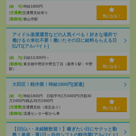
[給 与]
時給1800円
[交通費]
交通費支給有り
気になる！
[勤務地]
狭山市駅
アイドル楽屋運営などの人気イベも！好きな場所で
働ける☆来社不要！働いたその日に給料もらえる日
払/T1[アルバイト]
[給 与]
日給13,000円～
[勤務地]
東京都中野区中野五丁目（最寄り駅：中野
気になる！
駅）
大田区！軽作業！時給1800円[派遣]
[給 与]
時給1800円 日額平均1万4400円/月額30
万2400円/残込39万2400円
[交通費]
交通費支給（規定あり）
気になる！
[勤務地]
流通センター駅から車
【日払い・未経験歓迎！】稼ぎたい日にサクッと勤
務！単発・週1日～自由シフトの軽作業[アルバイト]