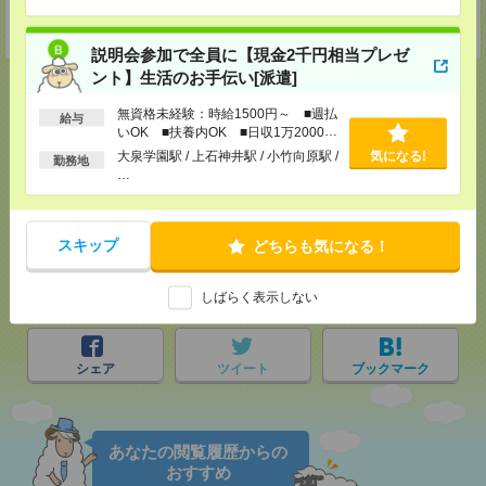
担当：採用担当者
受付可能日時：9:30-19:00 ※電話受付時間⇒9:30-21:00
説明会参加で全員に【現金2千円相当プレゼ
ント】生活のお手伝い[派遣]
無資格未経験：時給1500円～ ■週払
給与
いOK ■扶養内OK ■日収1万2000円
応募ページへ
以上
大泉学園駅 / 上石神井駅 / 小竹向原駅 /
気になる!
勤務地
…
気になる！
スキップ
どちらも気になる！
メール
LINE
で送る
しばらく表示しない
で送る
シェア
ツイート
ブックマーク
あなたの閲覧履歴からの
おすすめ