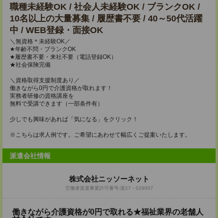
職種未経験OK / 社会人未経験OK / ブランクOK /
10名以上の大量募集 / 履歴書不要 / 40～50代活躍
中 / WEB登録・面接OK
＼無資格＊未経験OK／
★年齢不問・ブランクOK
★履歴書不要・来社不要（電話登録OK）
★社会保険完備
＼資格取得支援制度あり／
働きながら0円で介護資格が取れます！
実務者研修の資格講座を
無料で受講できます（一部条件有）
少しでも興味があれば「気になる」をクリック！
※こちらは求人例です。ご希望にあわせて幅広くご提案いたします。
派遣会社情報
株式会社ニッソーネット
労働者派遣事業許可番号:派27－029007
働きながら介護資格が0円で取れる★福祉業界の老舗人