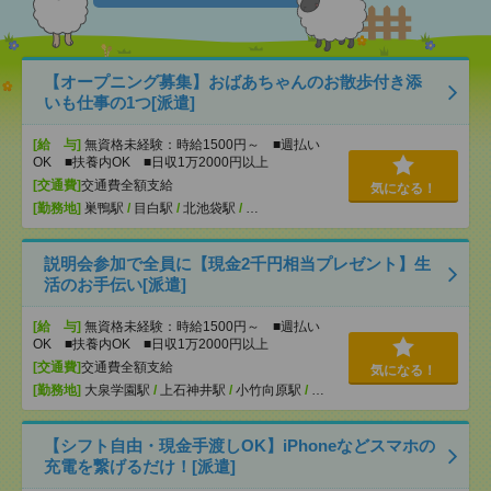
【オープニング募集】おばあちゃんのお散歩付き添
いも仕事の1つ[派遣]
[給 与]
無資格未経験：時給1500円～ ■週払い
OK ■扶養内OK ■日収1万2000円以上
[交通費]
交通費全額支給
気になる！
[勤務地]
巣鴨駅
/
目白駅
/
北池袋駅
/
…
説明会参加で全員に【現金2千円相当プレゼント】生
活のお手伝い[派遣]
[給 与]
無資格未経験：時給1500円～ ■週払い
OK ■扶養内OK ■日収1万2000円以上
[交通費]
交通費全額支給
気になる！
[勤務地]
大泉学園駅
/
上石神井駅
/
小竹向原駅
/
…
【シフト自由・現金手渡しOK】iPhoneなどスマホの
充電を繋げるだけ！[派遣]