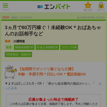
0
メニュー
気になる！
ログイン
NEW
掲載日 :2026
/
08
/
07
No.NISSOETRK-2SG116
3ヵ月で80万円稼ぐ！未経験OK＊おばあちゃ
んのお話相手など
職種：
介護関連
派遣
職種未経験OK
社会人未経験OK
ブランクOK
WEB登録・面接OK
【短期間でガッツリ稼ぐなら介護】
年齢・学歴不問＊日払いOK＊電話登録OK
▼まずは試しに2カ月～OK！「家から徒歩圏内の施設がいい」「
...も
っとみる
応募が集まった時点で掲載終了
この求人は応募が集まり次第、掲載終了致します。予めご理解くださ