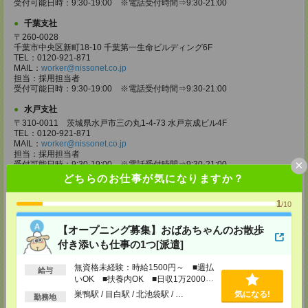
受付可能日時：9:30-19:00 ※電話受付時間⇒9:30-21:00
千葉支社
〒260-0028
千葉市中央区新町18-10 千葉第一生命ビルディング6F
TEL：0120-921-871
MAIL：
worker@nissonet.co.jp
担当：採用担当者
受付可能日時：9:30-19:00 ※電話受付時間⇒9:30-21:00
水戸支社
〒310-0011 茨城県水戸市三の丸1-4-73 水戸京成ビル4F
TEL：0120-921-871
MAIL：
worker@nissonet.co.jp
担当：採用担当者
×
受付可能日時：9:30-19:00 ※電話受付時間⇒9:30-21:00
どちらのお仕事が気になりますか？
宇都宮支社
〒320-0811 栃木県宇都宮市大通り1-2-11 フコク生命ビル4F
1
/10
TEL：0120-921-871
MAIL：
worker@nissonet.co.jp
【オープニング募集】おばあちゃんのお散歩
担当：採用担当者
受付可能日時：9:30-19:00 ※電話受付時間⇒9:30-21:00
付き添いも仕事の1つ[派遣]
高崎支社
無資格未経験：時給1500円～ ■週払
給与
埼玉県さいたま市大宮区仲町2-23-2 大宮仲町センタービル3F（さいたま
いOK ■扶養内OK ■日収1万2000円
支社内）
以上
巣鴨駅 / 目白駅 / 北池袋駅 / …
気になる!
TEL：0120-921-871
勤務地
MAIL：
worker@nissonet.co.jp