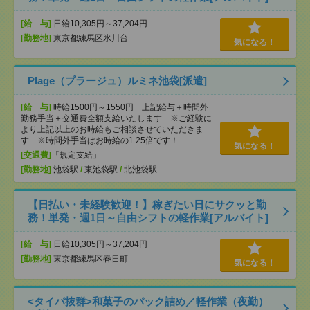
[給 与]
日給10,305円～37,204円
[勤務地]
東京都練馬区氷川台
気になる！
Plage（プラージュ）ルミネ池袋[派遣]
[給 与]
時給1500円～1550円 上記給与＋時間外
勤務手当＋交通費全額支給いたします ※ご経験に
より上記以上のお時給もご相談させていただきま
す ※時間外手当はお時給の1.25倍です！
気になる！
[交通費]
「規定支給」
[勤務地]
池袋駅
/
東池袋駅
/
北池袋駅
【日払い・未経験歓迎！】稼ぎたい日にサクッと勤
務！単発・週1日～自由シフトの軽作業[アルバイト]
[給 与]
日給10,305円～37,204円
[勤務地]
東京都練馬区春日町
気になる！
<タイパ抜群>和菓子のパック詰め／軽作業（夜勤）