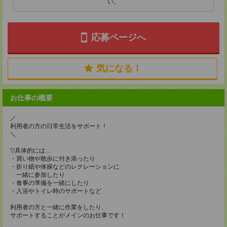
い。
応募ページへ
気になる！
お仕事の概要
／
利用者の方の日常生活をサポート！
＼
▽具体的には…
・買い物や散歩に付き添ったり
・折り紙や体操などのレクレーションに
一緒に参加したり
・食事の準備を一緒にしたり
・入浴やトイレ時のサポートなど
利用者の方と一緒に作業をしたり、
サポートすることがメインのお仕事です！