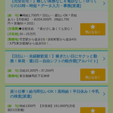
【完全在宅！】難しい業務なし＆電話なし！ゆっく
りの11時～時短＊データ入力・事務[派遣]
[給 与]
◆時給1,700円＊日払い・週払いOK＊昇給
あり♪【月収例】 ・約204,000円 （時給1,700
円 × 実働6h × 20日）
[交通費]
◆全額支給 ＊家が少し遠くても安心！
気になる！
[月収例]
20～25万円
[勤務地]
竹芝駅から徒歩2分
/
浜松町駅から徒歩4分
/
大門(東京都)駅から徒歩5分
/
…
【日払い・未経験歓迎！】稼ぎたい日にサクッと勤
務！単発・週1日～自由シフトの軽作業[アルバイト]
[給 与]
日給10,305円～37,204円
[勤務地]
東京都練馬区下石神井
気になる！
座り仕事！給与即払いOK！高時給！平日休み！牛乳
の検査[派遣]
[給 与]
時給1300円 【月収例】191,000円(月収
例21日実働)