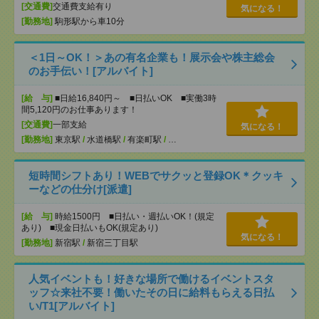
[交通費]
交通費支給有り
気になる！
[勤務地]
駒形駅から車10分
＜1日～OK！＞あの有名企業も！展示会や株主総会
のお手伝い！[アルバイト]
[給 与]
■日給16,840円～ ■日払いOK ■実働3時
間5,120円のお仕事あります！
[交通費]
一部支給
気になる！
[勤務地]
東京駅
/
水道橋駅
/
有楽町駅
/
…
短時間シフトあり！WEBでサクッと登録OK＊クッキ
ーなどの仕分け[派遣]
[給 与]
時給1500円 ■日払い・週払いOK！(規定
あり) ■現金日払いもOK(規定あり)
気になる！
[勤務地]
新宿駅
/
新宿三丁目駅
人気イベントも！好きな場所で働けるイベントスタ
ッフ☆来社不要！働いたその日に給料もらえる日払
い/T1[アルバイト]