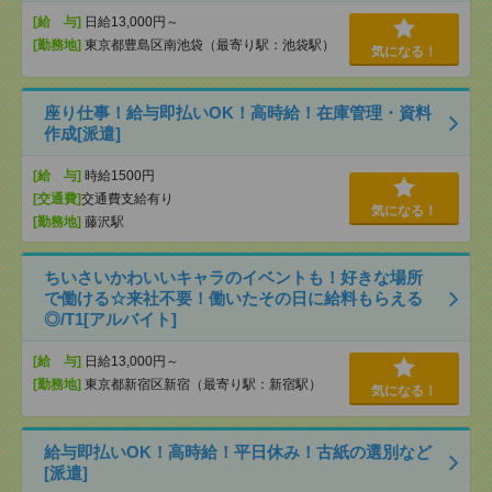
[給 与]
日給13,000円～
[勤務地]
東京都豊島区南池袋（最寄り駅：池袋駅）
気になる！
座り仕事！給与即払いOK！高時給！在庫管理・資料
作成[派遣]
[給 与]
時給1500円
[交通費]
交通費支給有り
気になる！
[勤務地]
藤沢駅
ちいさいかわいいキャラのイベントも！好きな場所
で働ける☆来社不要！働いたその日に給料もらえる
◎/T1[アルバイト]
[給 与]
日給13,000円～
[勤務地]
東京都新宿区新宿（最寄り駅：新宿駅）
気になる！
給与即払いOK！高時給！平日休み！古紙の選別など
[派遣]