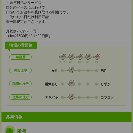
～給与日払いサービス～
自分のペースに合わせて
日払いでお給料を受け取れる制度です。
・使いたい日だけ利用可能
※一部規定がございます。
月収例26万9280円
（時給1530円×8H×22日間）
職場の雰囲気
年齢層
20代
30
40
50
60
男女比率
女性
男性
職場の様子
活気あり
しずか
仕事の仕方
テキパキ
コツコツ
募集情報
給与