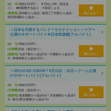
[給 与]
時給1414円～ ▼日払いOK（規定あ
り） ■初勤務手当あり ※規定による
[勤務地]
新宿駅から徒歩
/
新宿三丁目駅から徒歩
/
気になる！
高田馬場駅から徒歩
/
…
＜日本を代表するバンド＊サカナクション＞ツアー
公演のサポートバイト＠日本武道館[アルバイト]
[給 与]
時給1250円～
[交通費]
支給（規定有り）
気になる！
[勤務地]
九段下駅から徒歩5分
/
竹橋駅から徒歩10
分
/
神保町駅から徒歩15分
/
…
＜SEKAI NO OWARI＊8月15日・16日＞ドーム公演
のサポートバイト[アルバイト]
[給 与]
時給1250円～
[交通費]
支給（規定有り）
気になる！
[勤務地]
後楽園駅から徒歩5分
/
水道橋駅から徒歩5
分
/
春日(東京都)駅から徒歩7分