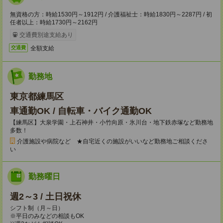
無資格の方：時給1530円～1912円 / 介護福祉士：時給1830円～2287円 / 初
任者以上：時給1730円～2162円
交通費別途支給あり
全額支給
交通費
勤務地
東京都練馬区
車通勤OK / 自転車・バイク通勤OK
【練馬区】大泉学園・上石神井・小竹向原・氷川台・地下鉄赤塚など勤務地
多数！
介護施設や病院など ★自宅近くの施設がいいなど勤務地ご相談くださ
い
勤務曜日
週2～3 / 土日祝休
シフト制（月～日）
※平日のみなどの相談もOK