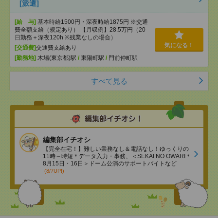
[派遣]
[給 与]
基本時給1500円・深夜時給1875円 ※交通
費全額支給（規定あり） 【月収例】28.5万円（20
日勤務＋深夜120h ※残業なしの場合）
気になる！
[交通費]
交通費支給あり
[勤務地]
木場(東京都)駅
/
東陽町駅
/
門前仲町駅
すべて見る
編集部イチオシ
【完全在宅！】難しい業務なし＆電話なし！ゆっくりの
11時～時短＊データ入力・事務、＜SEKAI NO OWARI＊
8月15日・16日＞ドーム公演のサポートバイトなど
(8/7UP!)