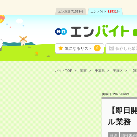
エン派遣
71573
件
エン バイト
82531
件
0
気になるリスト
保存した希
バイトTOP
関東
千葉県
美浜区
【即
掲載日 :
2026
/
06
/
21
【即日開
ル業務
派遣
職種未経