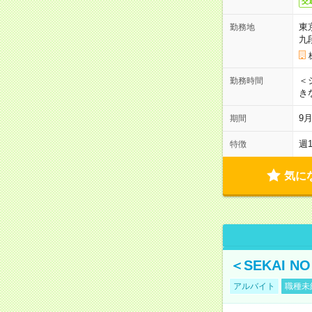
交
東
勤務地
九
＜シ
勤務時間
き
9
期間
週
特徴
気に
＜SEKAI 
アルバイト
職種未