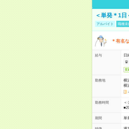
＜単発＊1日
アルバイト
職種未
＊有名な
日
給与
交
横
勤務地
横
＜シ
勤務時間
■2
単
期間
週
特徴