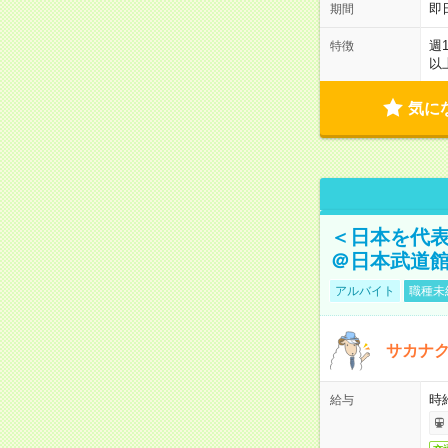
即
期間
週
特徴
以
気に
＜日本を代
＠日本武道
アルバイト
職種未
サカナク
時
給与