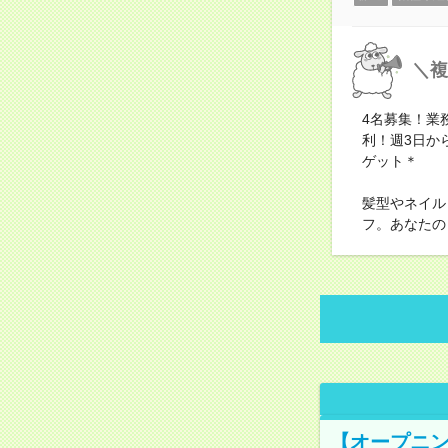
＼複
4名募集！業
利！週3日か
ゲット＊
髪型やネイル
フ。あなたの
【オープニン