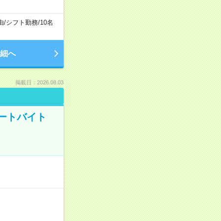
由
/
シフト勤務
/
10名
細へ
掲載日：2026.08.03
ートバイト