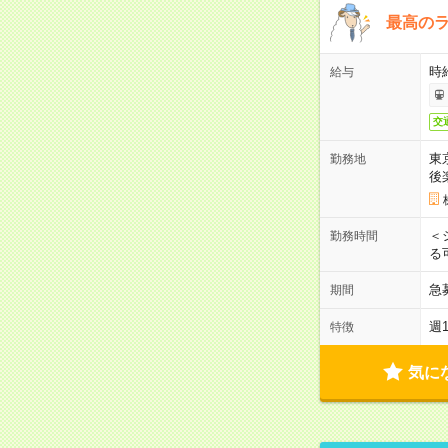
最高のラ
時
給与
交
東
勤務地
後
＜
勤務時間
る
急
期間
週
特徴
気に