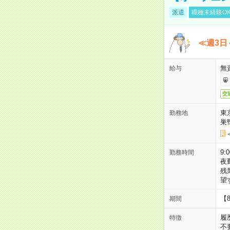
派遣
職種未経験O
≪週3日
無
給与
交
東
勤務地
巣
9:
勤務時間
夜
残
望
【
期間
履
特徴
不