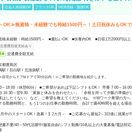
K
社会人未経験OK
ブランクOK
WEB登録・面接OK
～OK≫無資格・未経験でも時給1500円～！土日祝休みもOK
資格未経験：時給1500円～ ■週払いOK ■扶養内OK ■日収1万2000円以上
交通費別途支給あり
交通費全額支給
通費
京都豊島区
鴨駅
/
目白駅
/
北池袋駅
/
…
≪自宅からドアtoドアで30分以内！≫ご希望の勤務地を紹介します。
00～18:00（休憩60分） ■ご希望があれば下記シフトもOK！ 早番 7:00～16:00 遅
勤 16:30～翌9:30 「家族と休みを合わせたい」 「余裕を持って夕飯の準備
業はしたくない」 など、ご希望を教えてくださいね。 ※Wワーク希望の方へ
する勤務時間と、もう1つのお仕事の勤務時間。 合計で週40時間を超える場
8月中のスタートOK！急募！】2カ月～ ■ご応募から最短2～3日後に就業が
歴書不要
/
40～50代活躍中
/
服装自由
/
シフト勤務
/
10名以上の大量募集
/
電話対応
要