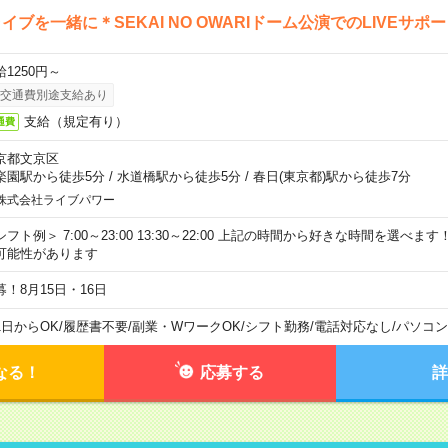
イブを一緒に＊SEKAI NO OWARIドーム公演でのLIVEサポ
給1250円～
交通費別途支給あり
支給（規定有り）
通費
京都文京区
楽園駅から徒歩5分
/
水道橋駅から徒歩5分
/
春日(東京都)駅から徒歩7分
株式会社ライブパワー
シフト例＞ 7:00～23:00 13:30～22:00 上記の時間から好きな時間を選べま
可能性があります
募！8月15日・16日
1日からOK
/
履歴書不要
/
副業・WワークOK
/
シフト勤務
/
電話対応なし
/
パソコン
なる！
応募する
詳