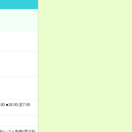
 ■18:00-翌7:00
由
/
シフト勤務
/
電話対