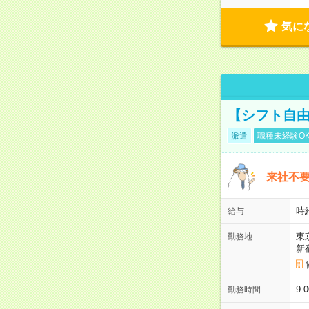
気に
【シフト自由
派遣
職種未経験O
来社不要
時
給与
東
勤務地
新
9:
勤務時間