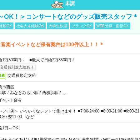
未読
～OK！＞コンサートなどのグッズ販売スタッフ＊
経験OK
社会人未経験OK
大学生歓迎
ブランクOK
WEB登録・面接OK
音楽イベントなど保有案件は100件以上！！＊
給1万5000円～ ■最大で日給2万8500円！
交通費別途支給あり
交通費規定支給
通費
浜市西区
浜駅
/
みなとみらい駅
/
西横浜駅
/
…
イベント会場
フト例＞ いろいろなシフトで働けます！ ■7:00-24:00 ■8:00-21:00 ■9:00-21:00
0:30-翌11:00 など
発1日～OK!
1日からOK
/
日払いOK
/
履歴書不要
/
40～50代活躍中
/
副業・WワークOK
/
服装自