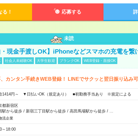
なる！
応募する
詳
未読
・現金手渡しOK】iPhoneなどスマホの充電を繋
K
社会人未経験OK
大学生歓迎
ブランクOK
WEB登録・面接OK
、カンタン手続きWEB登録！ LINEでサクッと翌日振り込み
給1414円～ ▼日払いOK（規定あり） ■初勤務手当あり ※規定による
京都新宿区
宿駅から徒歩
/
新宿三丁目駅から徒歩
/
高田馬場駅から徒歩
/
…
物流企業
00～18:00