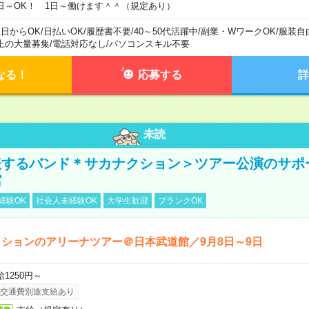
日～OK！ 1日～働けます＾＾（規定あり）
1日からOK
/
日払いOK
/
履歴書不要
/
40～50代活躍中
/
副業・WワークOK
/
服装自
上の大量募集
/
電話対応なし
/
パソコンスキル不要
なる！
応募する
詳
未読
表するバンド＊サカナクション＞ツアー公演のサポ
館
経験OK
社会人未経験OK
大学生歓迎
ブランクOK
ションのアリーナツアー＠日本武道館／9月8日～9日
給1250円～
交通費別途支給あり