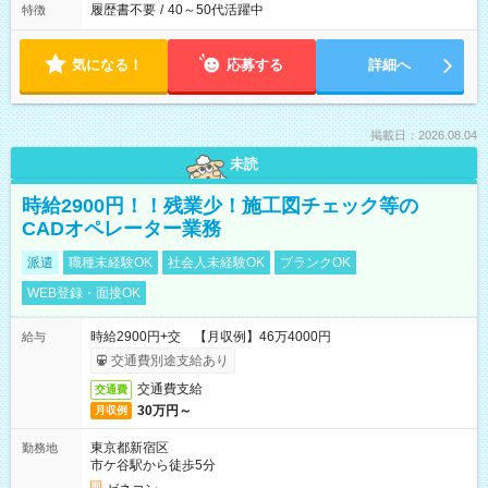
履歴書不要
/
40～50代活躍中
特徴
気になる！
応募する
詳細へ
掲載日：2026.08.04
未読
時給2900円！！残業少！施工図チェック等の
CADオペレーター業務
派遣
職種未経験OK
社会人未経験OK
ブランクOK
WEB登録・面接OK
時給2900円+交 【月収例】46万4000円
給与
交通費別途支給あり
交通費支給
交通費
30万円～
月収例
東京都新宿区
勤務地
市ケ谷駅から徒歩5分