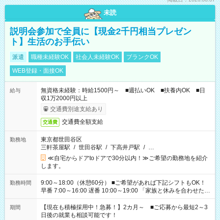
未読
説明会参加で全員に【現金2千円相当プレゼン
ト】生活のお手伝い
派遣
職種未経験OK
社会人未経験OK
ブランクOK
WEB登録・面接OK
無資格未経験：時給1500円～ ■週払いOK ■扶養内OK ■日
給与
収1万2000円以上
交通費別途支給あり
交通費全額支給
交通費
東京都世田谷区
勤務地
三軒茶屋駅
/
世田谷駅
/
下高井戸駅
/
…
≪自宅からドアtoドアで30分以内！≫ご希望の勤務地を紹介
します。
9:00～18:00（休憩60分） ■ご希望があれば下記シフトもOK！
勤務時間
早番 7:00～16:00 遅番 10:00～19:00 「家族と休みを合わせた
い」 「余裕を持って夕飯の準備がしたい」 「できれば残業はし
たくない」 など、ご希望を教えてくださいね。 ※Wワーク希望
【現在も積極採用中！急募！】2カ月～ ■ご応募から最短2～3
期間
の方へ 今ご覧のお仕事で希望する勤務時間と、もう1つのお仕事
日後の就業も相談可能です！