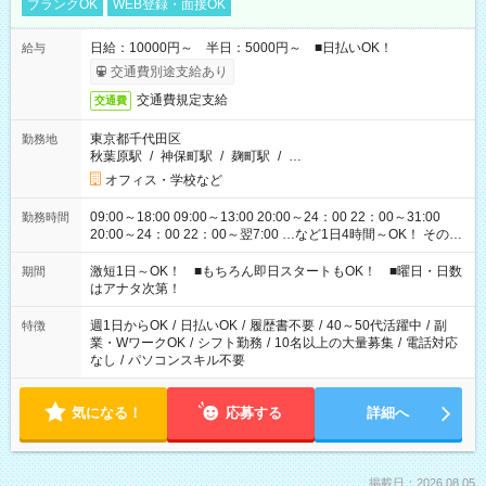
ブランクOK
WEB登録・面接OK
日給：10000円～ 半日：5000円～ ■日払いOK！
給与
交通費別途支給あり
交通費規定支給
交通費
東京都千代田区
勤務地
秋葉原駅
/
神保町駅
/
麹町駅
/
…
オフィス・学校など
09:00～18:00 09:00～13:00 20:00～24：00 22：00～31:00
勤務時間
20:00～24：00 22：00～翌7:00 …など1日4時間～OK！ その他
シフトもございます！ お気軽にご相談ください！
激短1日～OK！ ■もちろん即日スタートもOK！ ■曜日・日数
期間
はアナタ次第！
週1日からOK
/
日払いOK
/
履歴書不要
/
40～50代活躍中
/
副
特徴
業・WワークOK
/
シフト勤務
/
10名以上の大量募集
/
電話対応
なし
/
パソコンスキル不要
気になる！
応募する
詳細へ
掲載日：2026.08.05