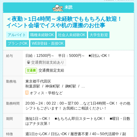
未読
＜夜勤＞1日4時間～未経験でももちろん歓迎！
イベント会場でイスや机の運搬のお仕事
アルバイト
職種未経験OK
社会人未経験OK
大学生歓迎
ブランクOK
WEB登録・面接OK
日給：12500円～ 半日：5000円～ ■日払いOK！
給与
交通費別途支給あり
交通費規定支給
交通費
東京都千代田区
勤務地
秋葉原駅
/
神保町駅
/
麹町駅
/
…
オフィス・学校など
20:00～24：00 22：00～翌7:00 …など1日4時間～OK！ その他
勤務時間
シフトもございます！ お気軽にご相談ください！
激短1日～OK！ ■もちろん即日スタートもOK！ ■曜日・日数
期間
はアナタ次第！
週1日からOK
/
日払いOK
/
履歴書不要
/
40～50代活躍中
/
副
特徴