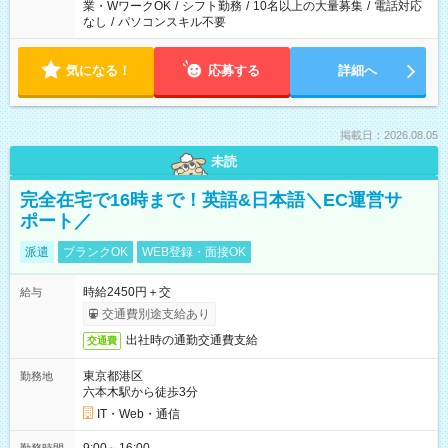
業・WワークOK
/
シフト勤務
/
10名以上の大量募集
/
電話対応
なし
/
パソコンスキル不要
気になる！
応募する
詳細へ
掲載日：2026.08.05
未読
完全在宅で16時まで！英語&日本語＼EC運営サ
ポート／
派遣
ブランクOK
WEB登録・面接OK
時給2450円＋交
給与
交通費別途支給あり
出社時の通勤交通費支給
交通費
東京都港区
勤務地
六本木駅から徒歩3分
IT・Web・通信