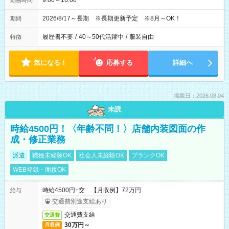
9:00～16:00
勤務時間
2026/8/17～長期 ※長期更新予定 ※8月～OK！
期間
履歴書不要
/
40～50代活躍中
/
服装自由
特徴
気になる！
応募する
詳細へ
掲載日：2026.08.04
未読
時給4500円！〈年齢不問！〉店舗内装図面の作
成・修正業務
派遣
職種未経験OK
社会人未経験OK
ブランクOK
WEB登録・面接OK
時給4500円+交 【月収例】72万円
給与
交通費別途支給あり
交通費支給
交通費
30万円～
月収例