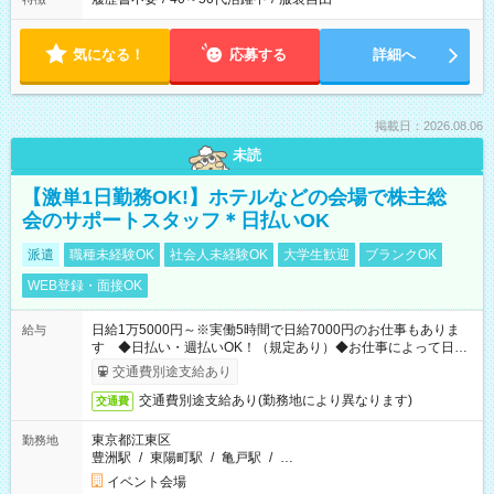
気になる！
応募する
詳細へ
掲載日：2026.08.06
未読
【激単1日勤務OK!】ホテルなどの会場で株主総
会のサポートスタッフ＊日払いOK
派遣
職種未経験OK
社会人未経験OK
大学生歓迎
ブランクOK
WEB登録・面接OK
日給1万5000円～※実働5時間で日給7000円のお仕事もありま
給与
す ◆日払い・週払いOK！（規定あり）◆お仕事によって日給
も異なります
交通費別途支給あり
交通費別途支給あり(勤務地により異なります)
交通費
東京都江東区
勤務地
豊洲駅
/
東陽町駅
/
亀戸駅
/
…
イベント会場