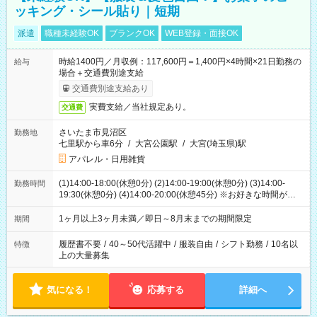
ッキング・シール貼り｜短期
派遣
職種未経験OK
ブランクOK
WEB登録・面接OK
時給1400円／月収例：117,600円＝1,400円×4時間×21日勤務の
給与
場合＋交通費別途支給
交通費別途支給あり
実費支給／当社規定あり。
交通費
さいたま市見沼区
勤務地
七里駅から車6分
/
大宮公園駅
/
大宮(埼玉県)駅
アパレル・日用雑貨
(1)14:00-18:00(休憩0分) (2)14:00-19:00(休憩0分) (3)14:00-
勤務時間
19:30(休憩0分) (4)14:00-20:00(休憩45分) ※お好きな時間が選べ
ます
1ヶ月以上3ヶ月未満／即日～8月末までの期間限定
期間
履歴書不要
/
40～50代活躍中
/
服装自由
/
シフト勤務
/
10名以
特徴
上の大量募集
気になる！
応募する
詳細へ