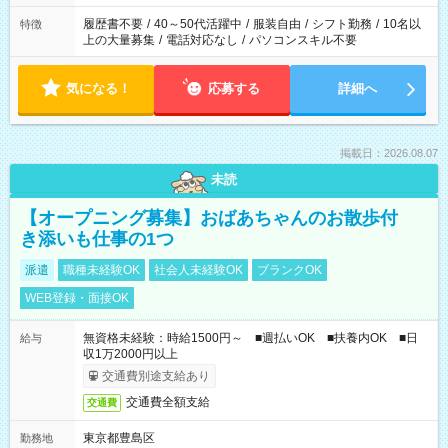
の勤務時間。 合計で週40時間を超える場合は応募できません。
履歴書不要
/
40～50代活躍中
/
服装自由
/
シフト勤務
/
10名以
特徴
上の大量募集
/
電話対応なし
/
パソコンスキル不要
気になる！
応募する
詳細へ
掲載日：2026.08.07
未読
【オープニング募集】おばあちゃんのお散歩付
き添いも仕事の1つ
派遣
職種未経験OK
社会人未経験OK
ブランクOK
WEB登録・面接OK
無資格未経験：時給1500円～ ■週払いOK ■扶養内OK ■日
給与
収1万2000円以上
交通費別途支給あり
交通費全額支給
交通費
東京都豊島区
勤務地