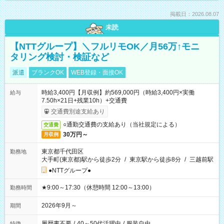
掲載日：2026.08.07
未読
【NTTグループ】＼フルリモOK／月56万↑モニ
タリング検討・検証など
派遣
ブランクOK
WEB登録・面接OK
時給3,400円【月収例】約569,000円（時給3,400円×実働
給与
7.50h×21日+残業10h）+交通費
交通費別途支給あり
○通勤交通費の支給あり（当社規定による）
交通費
30万円～
月収例
東京都千代田区
勤務地
大手町(東京都)駅から徒歩2分
/
東京駅から徒歩8分
/
三越前駅
●NTTグループ●
★9:00～17:30（休憩時間 12:00～13:00）
勤務時間
2026年9月～
期間
履歴書不要
/
40～50代活躍中
/
服装自由
特徴