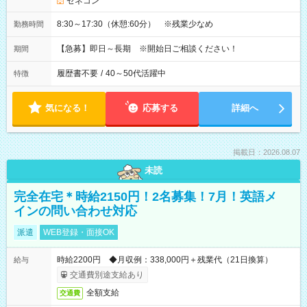
ゼネコン
8:30～17:30（休憩:60分） ※残業少なめ
勤務時間
【急募】即日～長期 ※開始日ご相談ください！
期間
履歴書不要
/
40～50代活躍中
特徴
気になる！
応募する
詳細へ
掲載日：2026.08.07
未読
完全在宅＊時給2150円！2名募集！7月！英語メ
インの問い合わせ対応
派遣
WEB登録・面接OK
時給2200円 ◆月収例：338,000円＋残業代（21日換算）
給与
交通費別途支給あり
全額支給
交通費