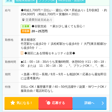
派遣
職種未経験OK
ブランクOK
WEB登録・面接OK
◆時給1,700円＊日払い・週払いOK＊昇給あり♪【月収例】 ・約
給与
204,000円 （時給1,700円 × 実働6h × 20日）
交通費別途支給あり
◆全額支給 ＊家が少し遠くても安心！
交通費
20～25万円
月収例
東京都港区
勤務地
竹芝駅から徒歩2分
/
浜松町駅から徒歩4分
/
大門(東京都)駅か
ら徒歩5分
/
…
◆港区にある情報セキュリティ企業◆
◆11：00～18：30のうち実働6時間、休憩60分 ※11：00～18：
勤務時間
00 または 11：30～18：30 。*。ブランクOK！。*。 例え
ば前職が、 在宅/財団法人/事務/コールセンター/受付/販売/カフェ
スタッフ スイーツ販売/ホテルフロント/化粧品販売/など 様々な
＜急募＞即日～長期／8月～9月～も相談OK！応募から最短即日
期間
業界から入社して活躍されています♪
には選考案内♪
日払いOK
/
履歴書不要
/
40～50代活躍中
/
副業・WワークOK
/
特徴
服装自由
/
電話対応なし
気になる！
応募する
詳細へ