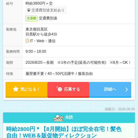
時給3800円＋交
給与
交通費別途支給あり
交通費別途
交通費
東京都目黒区
勤務地
目黒駅から徒歩4分
IT・Web・通信
9:00～18:00
勤務時間
2026/8/20～長期 ※1年の予定(延長の可能性有) ※8月～OK！
期間
履歴書不要
/
40～50代活躍中
/
服装自由
特徴
気になる！
応募する
詳細へ
掲載日：2026.08.05
未読
時給2800円＊【8月開始】ほぼ完全在宅！髪色
自由！WEB＆販促物ディレクション