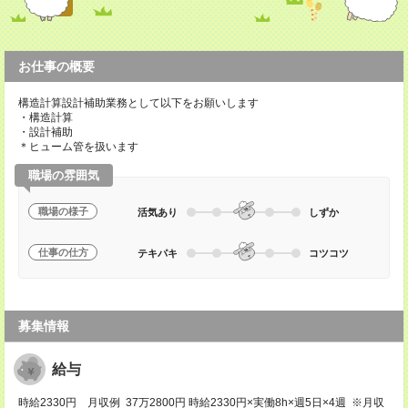
お仕事の概要
構造計算設計補助業務として以下をお願いします
・構造計算
・設計補助
＊ヒューム管を扱います
職場の雰囲気
職場の様子
活気あり
しずか
仕事の仕方
テキパキ
コツコツ
募集情報
給与
時給2330円 月収例 37万2800円 時給2330円×実働8h×週5日×4週 ※月収