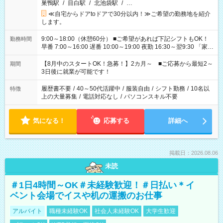
巣鴨駅
/
目白駅
/
北池袋駅
/
…
≪自宅からドアtoドアで30分以内！≫ご希望の勤務地を紹介
します。
9:00～18:00（休憩60分） ■ご希望があれば下記シフトもOK！
勤務時間
早番 7:00～16:00 遅番 10:00～19:00 夜勤 16:30～翌9:30 「家族
と休みを合わせたい」 「余裕を持って夕飯の準備がしたい」
「できれば残業はしたくない」 など、ご希望を教えてください
【8月中のスタートOK！急募！】2カ月～ ■ご応募から最短2～
期間
ね。 ※Wワーク希望の方へ 今ご覧のお仕事で希望する勤務時間
3日後に就業が可能です！
と、もう1つのお仕事の勤務時間。 合計で週40時間を超える場
合は応募できません。
履歴書不要
/
40～50代活躍中
/
服装自由
/
シフト勤務
/
10名以
特徴
上の大量募集
/
電話対応なし
/
パソコンスキル不要
気になる！
応募する
詳細へ
掲載日：2026.08.06
未読
＃1日4時間～OK＃未経験歓迎！＃日払い＊イ
ベント会場でイスや机の運搬のお仕事
アルバイト
職種未経験OK
社会人未経験OK
大学生歓迎