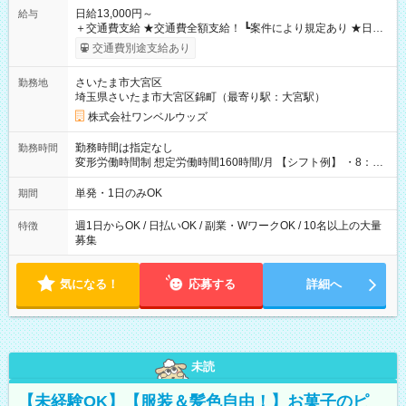
日給13,000円～
給与
＋交通費支給 ★交通費全額支給！ ┗案件により規定あり ★日払
いOK！（規定あり） ┗働いたその日に現金GET♪ お仕事後はコ
交通費別途支給あり
ンビニATMから 日払い分を引き落とせます！ 【試用期間】試
用期間なし
さいたま市大宮区
勤務地
埼玉県さいたま市大宮区錦町（最寄り駅：大宮駅）
株式会社ワンベルウッズ
勤務時間は指定なし
勤務時間
変形労働時間制 想定労働時間160時間/月 【シフト例】 ・8：00
～21：00
単発・1日のみOK
期間
週1日からOK / 日払いOK / 副業・WワークOK / 10名以上の大量
特徴
募集
気になる！
応募する
詳細へ
未読
【未経験OK】【服装＆髪色自由！】お菓子のピ