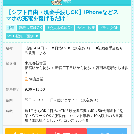
未読
【シフト自由・現金手渡しOK】iPhoneなどス
マホの充電を繋げるだけ！
派遣
職種未経験OK
社会人未経験OK
大学生歓迎
ブランクOK
WEB登録・面接OK
時給1414円～ ▼日払いOK（規定あり） ■初勤務手当あり
給与
※規定による
東京都新宿区
勤務地
新宿駅から徒歩
/
新宿三丁目駅から徒歩
/
高田馬場駅から徒歩
/
…
物流企業
9:00～18:00
勤務時間
即日～OK！ 1日～働けます＾＾（規定あり）
期間
週1日からOK
/
日払いOK
/
履歴書不要
/
40～50代活躍中
/
副
特徴
業・WワークOK
/
服装自由
/
シフト勤務
/
10名以上の大量募
集
/
電話対応なし
/
パソコンスキル不要