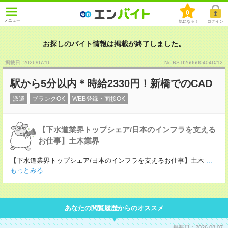
0
メニュー
気になる！
ログイン
お探しのバイト情報は掲載が終了しました。
掲載日 :2026
/
07
/
16
No.RSTI260600404D/12
駅から5分以内＊時給2330円！新橋でのCAD
派遣
ブランクOK
WEB登録・面接OK
【下水道業界トップシェア/日本のインフラを支える
お仕事】土木業界
【下水道業界トップシェア/日本のインフラを支えるお仕事】土木
...
もっとみる
あなたの閲覧履歴からのオススメ
掲載日：2026.08.07