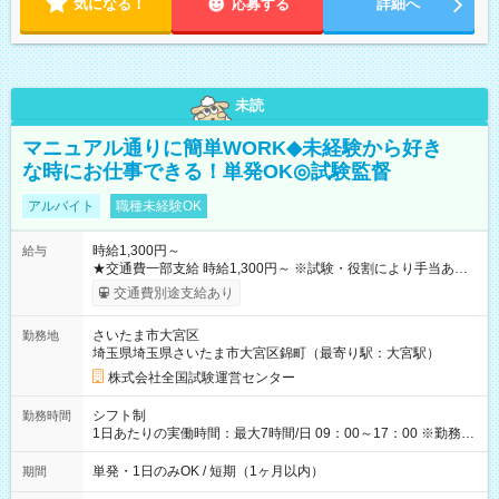
気になる！
応募する
詳細へ
未読
マニュアル通りに簡単WORK◆未経験から好き
な時にお仕事できる！単発OK◎試験監督
アルバイト
職種未経験OK
時給1,300円～
給与
★交通費一部支給 時給1,300円～ ※試験・役割により手当あり
※勤務回数により昇給あり 【即給（前払い）オプションあ
交通費別途支給あり
り！】 希望される場合、勤務から1週間ほどで給与の一部を受け
取れます。 ※手数料418円がかかります。 【過去試験日の収入
さいたま市大宮区
勤務地
例】 ・河合塾模擬試験 8:30～17:30（休憩1時間） 時給1,300円
埼玉県埼玉県さいたま市大宮区錦町（最寄り駅：大宮駅）
×8時間＝日収10,400円＋交通費 ※当日の役割により時給＋100
円の場合あり ・国家試験 7:00～13:30（休憩なし） 時給1,300
株式会社全国試験運営センター
円（役割手当＋100円）×6時間＝日収8,400円＋交通費 【試用期
間】試用期間なし
シフト制
勤務時間
1日あたりの実働時間：最大7時間/日 09：00～17：00 ※勤務時
間は 試験により異なります。
単発・1日のみOK / 短期（1ヶ月以内）
期間