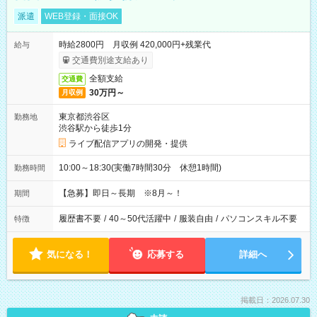
派遣
WEB登録・面接OK
時給2800円 月収例 420,000円+残業代
給与
交通費別途支給あり
全額支給
交通費
30万円～
月収例
東京都渋谷区
勤務地
渋谷駅から徒歩1分
ライブ配信アプリの開発・提供
10:00～18:30(実働7時間30分 休憩1時間)
勤務時間
【急募】即日～長期 ※8月～！
期間
履歴書不要
/
40～50代活躍中
/
服装自由
/
パソコンスキル不要
特徴
気になる！
応募する
詳細へ
掲載日：2026.07.30