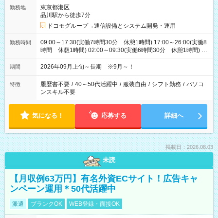
東京都港区
勤務地
品川駅から徒歩7分
ドコモグループ→通信設備とシステム開発・運用
09:00～17:30(実働7時間30分 休憩1時間) 17:00～26:00(実働8
勤務時間
時間 休憩1時間) 02:00～09:30(実働6時間30分 休憩1時間) ※
日勤は就業時間1/夜勤は就業時間2.3を連続で行って頂きます
2026年09月上旬～長期 ※9月～！
期間
履歴書不要
/
40～50代活躍中
/
服装自由
/
シフト勤務
/
パソコ
特徴
ンスキル不要
気になる！
応募する
詳細へ
掲載日：2026.08.03
未読
【月収例63万円】有名外資ECサイト！広告キャ
ンペーン運用＊50代活躍中
派遣
ブランクOK
WEB登録・面接OK