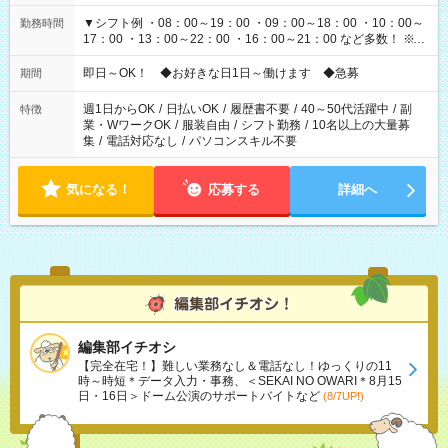
▼シフト例 ・08：00～19：00 ・09：00～18：00 ・10：00～
勤務時間
17：00 ・13：00～22：00 ・16：00～21：00 など多数！ ※お
仕事により勤務時間が異なります
即日～OK！ ◆お好きな日1日～働けます ◆急募
期間
週1日からOK
/
日払いOK
/
履歴書不要
/
40～50代活躍中
/
副
特徴
業・WワークOK
/
服装自由
/
シフト勤務
/
10名以上の大量募
集
/
電話対応なし
/
パソコンスキル不要
気になる！
応募する
詳細へ
編集部イチオシ
【完全在宅！】難しい業務なし＆電話なし！ゆっくりの11
時～時短＊データ入力・事務、＜SEKAI NO OWARI＊8月15
日・16日＞ドーム公演のサポートバイトなど
(8/7UP!)