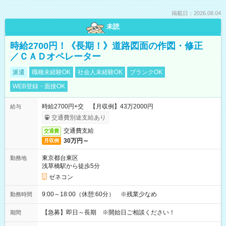
掲載日：2026.08.04
未読
時給2700円！《長期！》道路図面の作図・修正
／ＣＡＤオペレーター
派遣
職種未経験OK
社会人未経験OK
ブランクOK
WEB登録・面接OK
時給2700円+交 【月収例】43万2000円
給与
交通費別途支給あり
交通費支給
交通費
30万円～
月収例
東京都台東区
勤務地
浅草橋駅から徒歩5分
ゼネコン
9:00～18:00（休憩:60分） ※残業少なめ
勤務時間
【急募】即日～長期 ※開始日ご相談ください！
期間