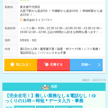
東京都千代田区
勤務地
九段下駅から徒歩5分
/
竹橋駅から徒歩10分
/
神保町駅から徒
歩15分
/
…
株式会社ライブパワー
＜シフト例＞ 9:00～22:30 12:30～22:00 15:30～21:00 12:30～
勤務時間
19:00 12:30～22:00 上記の時間から好きな時間を選べます！ ※
時間は変更となる可能性があります
9月8日・9日
期間
週1日からOK
/
履歴書不要
/
副業・WワークOK
/
シフト勤務
/
特徴
電話対応なし
/
パソコンスキル不要
気になる！
応募する
詳細へ
掲載日：2026.07.29
未読
【完全在宅！】難しい業務なし＆電話なし！ゆ
っくりの11時～時短＊データ入力・事務