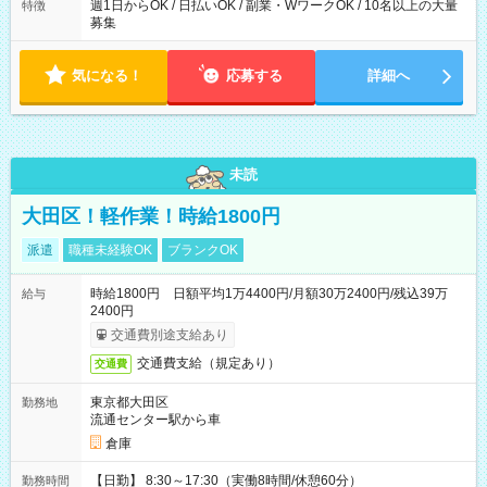
週1日からOK / 日払いOK / 副業・WワークOK / 10名以上の大量
特徴
募集
気になる！
応募する
詳細へ
未読
大田区！軽作業！時給1800円
派遣
職種未経験OK
ブランクOK
時給1800円 日額平均1万4400円/月額30万2400円/残込39万
給与
2400円
交通費別途支給あり
交通費支給（規定あり）
交通費
東京都大田区
勤務地
流通センター駅から車
倉庫
【日勤】 8:30～17:30（実働8時間/休憩60分）
勤務時間