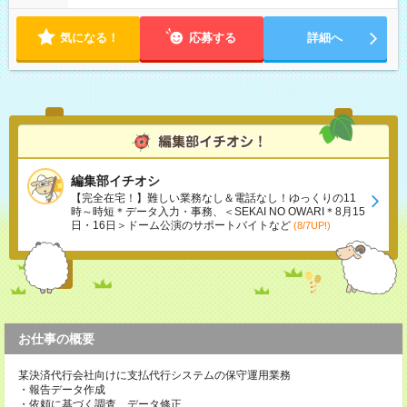
気になる！
応募する
詳細へ
編集部イチオシ
【完全在宅！】難しい業務なし＆電話なし！ゆっくりの11
時～時短＊データ入力・事務、＜SEKAI NO OWARI＊8月15
日・16日＞ドーム公演のサポートバイトなど
(8/7UP!)
お仕事の概要
某決済代行会社向けに支払代行システムの保守運用業務
・報告データ作成
・依頼に基づく調査、データ修正