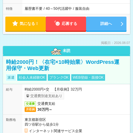
履歴書不要
/
40～50代活躍中
/
服装自由
特徴
気になる！
応募する
詳細へ
掲載日：2026.08.07
未読
時給2000円！〈在宅×10時始業〉WordPress運
用保守・Web更新
派遣
社会人未経験OK
ブランクOK
WEB登録・面接OK
時給2000円+交 【月収例】32万円
給与
交通費別途支給あり
交通費支給
交通費
30万円～
月収例
東京都新宿区
勤務地
四ツ谷駅から徒歩1分
インターネット関連サービス企業