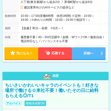
八丁堀(東京都)駅から徒歩2分
/
茅場町駅から徒歩6分
建設業界向けのAIサービスの提供など
10:00～17:00(実働6時間 休憩1時間) ※定時：10:00～
勤務時間
19:00（※終わりの時間：16:00～19:00で相談可！）
【急募】即日～長期 ※8月～！
期間
履歴書不要
/
40～50代活躍中
/
副業・WワークOK
/
服装自由
/
特徴
電話対応なし
/
パソコンスキル不要
気になる！
応募する
詳細へ
未読
ちいさいかわいいキャラのイベントも！好きな
場所で働ける☆来社不要！働いたその日に給料
もらえる◎/T1
アルバイト
職種未経験OK