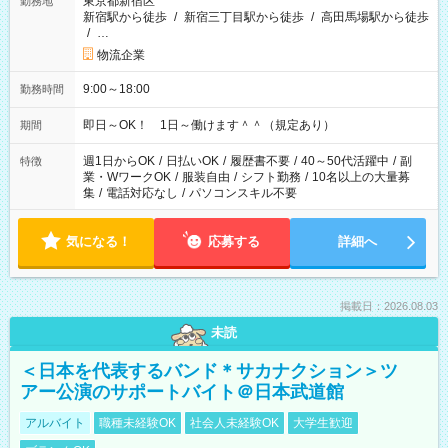
東京都新宿区
勤務地
新宿駅から徒歩
/
新宿三丁目駅から徒歩
/
高田馬場駅から徒歩
/
…
物流企業
9:00～18:00
勤務時間
即日～OK！ 1日～働けます＾＾（規定あり）
期間
週1日からOK
/
日払いOK
/
履歴書不要
/
40～50代活躍中
/
副
特徴
業・WワークOK
/
服装自由
/
シフト勤務
/
10名以上の大量募
集
/
電話対応なし
/
パソコンスキル不要
気になる！
応募する
詳細へ
掲載日：2026.08.03
未読
＜日本を代表するバンド＊サカナクション＞ツ
アー公演のサポートバイト＠日本武道館
アルバイト
職種未経験OK
社会人未経験OK
大学生歓迎