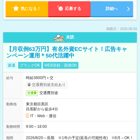
気になる！
応募する
詳細へ
掲載日：2026.08.03
未読
【月収例63万円】有名外資ECサイト！広告キャ
ンペーン運用＊50代活躍中
派遣
ブランクOK
WEB登録・面接OK
時給3800円＋交
給与
交通費別途支給あり
交通費別途
交通費
東京都目黒区
勤務地
目黒駅から徒歩4分
IT・Web・通信
9:00～18:00
勤務時間
2026/8/20～長期 ※1年の予定(延長の可能性有) ※8月～OK！
期間