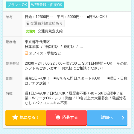
ブランクOK
WEB登録・面接OK
日給：12500円～ 半日：5000円～ ■日払いOK！
給与
交通費別途支給あり
交通費規定支給
交通費
東京都千代田区
勤務地
秋葉原駅
/
神保町駅
/
麹町駅
/
…
オフィス・学校など
20:00～24：00 22：00～翌7:00 …など1日4時間～OK！ その他
勤務時間
シフトもございます！ お気軽にご相談ください！
激短1日～OK！ ■もちろん即日スタートもOK！ ■曜日・日数
期間
はアナタ次第！
週1日からOK
/
日払いOK
/
履歴書不要
/
40～50代活躍中
/
副
特徴
業・WワークOK
/
シフト勤務
/
10名以上の大量募集
/
電話対応
なし
/
パソコンスキル不要
気になる！
応募する
詳細へ