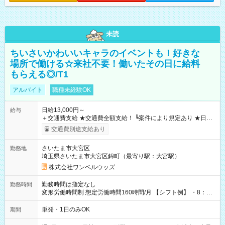
未読
ちいさいかわいいキャラのイベントも！好きな
場所で働ける☆来社不要！働いたその日に給料
もらえる◎/T1
アルバイト
職種未経験OK
日給13,000円～
給与
＋交通費支給 ★交通費全額支給！ ┗案件により規定あり ★日払
いOK！（規定あり） ┗働いたその日に現金GET♪ お仕事後はコ
交通費別途支給あり
ンビニATMから 日払い分を引き落とせます！ 【試用期間】試
用期間なし
さいたま市大宮区
勤務地
埼玉県さいたま市大宮区錦町（最寄り駅：大宮駅）
株式会社ワンベルウッズ
勤務時間は指定なし
勤務時間
変形労働時間制 想定労働時間160時間/月 【シフト例】 ・8：00
～21：00
単発・1日のみOK
期間