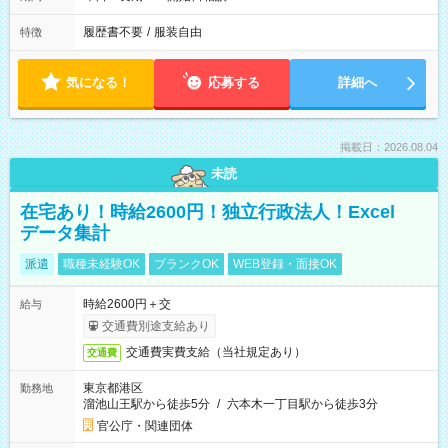
履歴書不要
/
服装自由
特徴
気になる！
応募する
詳細へ
掲載日：2026.08.04
未読
在宅あり！時給2600円！独立行政法人！Excel
データ集計
派遣
職種未経験OK
ブランクOK
WEB登録・面接OK
時給2600円＋交
給与
交通費別途支給あり
交通費実費支給（当社規定あり）
交通費
東京都港区
勤務地
溜池山王駅から徒歩5分
/
六本木一丁目駅から徒歩3分
官公庁・関連団体