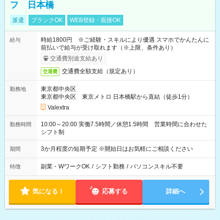
フ 日本橋
派遣
ブランクOK
WEB登録・面接OK
時給1800円 ※ご経験・スキルにより優遇 スマホでかんたんに
給与
前払いで給与が受け取れます（※上限、条件あり）
交通費別途支給あり
交通費全額支給（規定あり）
交通費
東京都中央区
勤務地
東京都中央区 東京メトロ 日本橋駅から直結（徒歩1分）
Valextra
10:00～20:00 実働7.5時間／休憩1.5時間 営業時間に合わせた
勤務時間
シフト制
3か月程度の短期予定 ※開始日はお気軽にご相談ください
期間
副業・WワークOK
/
シフト勤務
/
パソコンスキル不要
特徴
気になる！
応募する
詳細へ