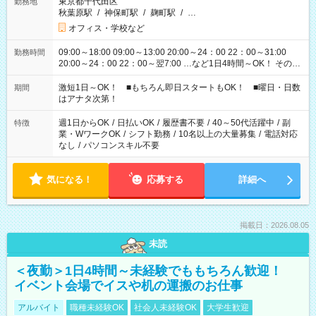
東京都千代田区
勤務地
秋葉原駅
/
神保町駅
/
麹町駅
/
…
オフィス・学校など
09:00～18:00 09:00～13:00 20:00～24：00 22：00～31:00
勤務時間
20:00～24：00 22：00～翌7:00 …など1日4時間～OK！ その他
シフトもございます！ お気軽にご相談ください！
激短1日～OK！ ■もちろん即日スタートもOK！ ■曜日・日数
期間
はアナタ次第！
週1日からOK
/
日払いOK
/
履歴書不要
/
40～50代活躍中
/
副
特徴
業・WワークOK
/
シフト勤務
/
10名以上の大量募集
/
電話対応
なし
/
パソコンスキル不要
気になる！
応募する
詳細へ
掲載日：2026.08.05
未読
＜夜勤＞1日4時間～未経験でももちろん歓迎！
イベント会場でイスや机の運搬のお仕事
アルバイト
職種未経験OK
社会人未経験OK
大学生歓迎