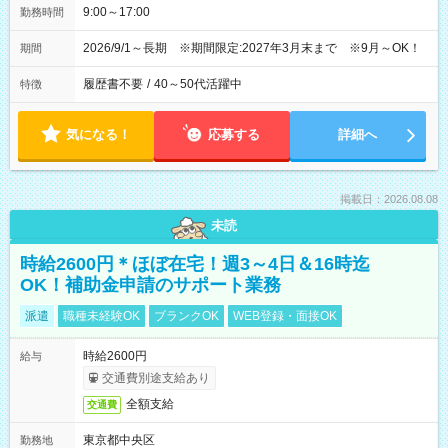
9:00～17:00
勤務時間
2026/9/1～長期 ※期間限定:2027年3月末まで ※9月～OK！
期間
履歴書不要
/
40～50代活躍中
特徴
気になる！
応募する
詳細へ
掲載日：2026.08.08
未読
時給2600円＊ほぼ在宅！週3～4日＆16時迄
OK！補助金申請のサポート業務
派遣
職種未経験OK
ブランクOK
WEB登録・面接OK
時給2600円
給与
交通費別途支給あり
全額支給
交通費
東京都中央区
勤務地