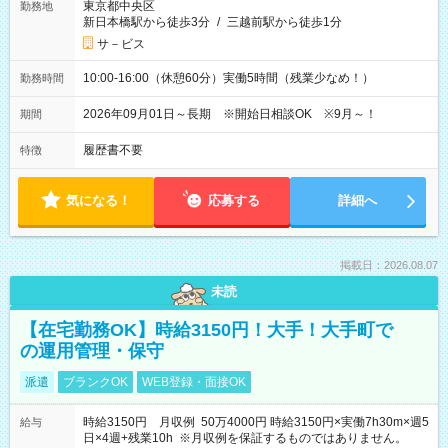
東京都中央区
勤務地
新日本橋駅から徒歩3分
/
三越前駅から徒歩1分
サ－ビス
10:00-16:00（休憩60分）実働5時間（残業少なめ！）
勤務時間
2026年09月01日～長期 ※開始日相談OK ※9月～！
期間
履歴書不要
特徴
気になる！
応募する
詳細へ
掲載日：2026.08.07
未読
【在宅勤務OK】時給3150円！大手！大手町で
の運用管理・保守
派遣
ブランクOK
WEB登録・面接OK
時給3150円 月収例 50万4000円 時給3150円×実働7h30m×週5
給与
日×4週+残業10h ※月収例を保証するものではありません。