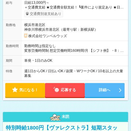
日給13,000円～
給与
＋交通費支給 ★交通費全額支給！ ┗案件により規定あり ★日払
いOK！（規定あり） ┗働いたその日に現金GET♪ お仕事後はコ
交通費別途支給あり
ンビニATMから 日払い分を引き落とせます！ 【試用期間】試
用期間なし
横浜市港北区
勤務地
神奈川県横浜市港北区（最寄り駅：新横浜駅）
株式会社ワンベルウッズ
勤務時間は指定なし
勤務時間
変形労働時間制 想定労働時間160時間/月 【シフト例】 ・8：00
～21：00
単発・1日のみOK
期間
週1日からOK / 日払いOK / 副業・WワークOK / 10名以上の大量
特徴
募集
気になる！
応募する
詳細へ
未読
特別時給1800円【ヴァレクストラ】短期スタッ