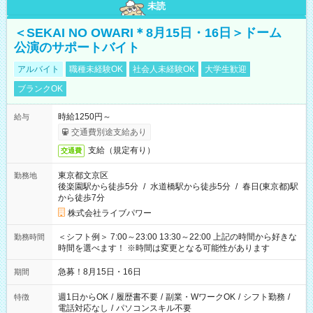
未読
＜SEKAI NO OWARI＊8月15日・16日＞ドーム
公演のサポートバイト
アルバイト
職種未経験OK
社会人未経験OK
大学生歓迎
ブランクOK
時給1250円～
給与
交通費別途支給あり
支給（規定有り）
交通費
東京都文京区
勤務地
後楽園駅から徒歩5分
/
水道橋駅から徒歩5分
/
春日(東京都)駅
から徒歩7分
株式会社ライブパワー
＜シフト例＞ 7:00～23:00 13:30～22:00 上記の時間から好きな
勤務時間
時間を選べます！ ※時間は変更となる可能性があります
急募！8月15日・16日
期間
週1日からOK
/
履歴書不要
/
副業・WワークOK
/
シフト勤務
/
特徴
電話対応なし
/
パソコンスキル不要