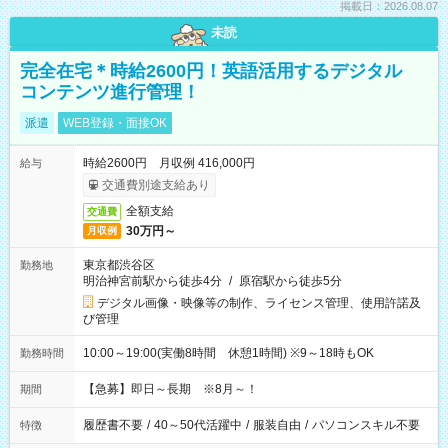
掲載日：2026.08.07
未読
完全在宅＊時給2600円！英語活用するデジタル
コンテンツ進行管理！
派遣
WEB登録・面接OK
時給2600円 月収例 416,000円
給与
交通費別途支給あり
全額支給
交通費
30万円～
月収例
東京都渋谷区
勤務地
明治神宮前駅から徒歩4分
/
原宿駅から徒歩5分
デジタル画像・映像等の制作、ライセンス管理、使用許諾及
び管理
10:00～19:00(実働8時間 休憩1時間) ※9～18時もOK
勤務時間
【急募】即日～長期 ※8月～！
期間
履歴書不要
/
40～50代活躍中
/
服装自由
/
パソコンスキル不要
特徴