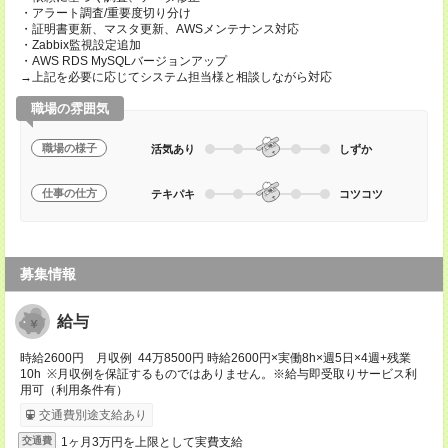
・アラート調査/重要度切り分け
・証明書更新、マスタ更新、AWSメンテナンス対応
・Zabbix監視設定追加
・AWS RDS MySQLバージョンアップ
→上記を必要に応じてシステム担当様と相談しながら対応
職場の雰囲気
職場の様子
活気あり
しずか
仕事の仕方
テキパキ
コツコツ
募集情報
給与
時給2600円 月収例 44万8500円 時給2600円×実働8h×週5日×4週+残業
10h ※月収例を保証するものではありません。※給与即受取りサービス利
用可（利用条件有）
交通費別途支給あり
1ヶ月3万円を上限として実費支給
交通費