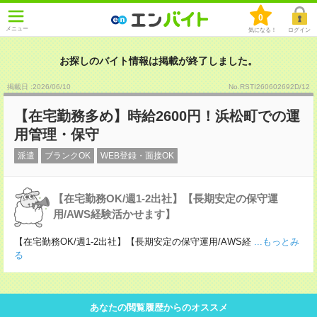
0
メニュー
気になる！
ログイン
お探しのバイト情報は掲載が終了しました。
掲載日 :2026
/
06
/
10
No.RSTI260602692D/12
【在宅勤務多め】時給2600円！浜松町での運
用管理・保守
派遣
ブランクOK
WEB登録・面接OK
【在宅勤務OK/週1-2出社】【長期安定の保守運
用/AWS経験活かせます】
【在宅勤務OK/週1-2出社】【長期安定の保守運用/AWS経
...もっとみ
る
あなたの閲覧履歴からのオススメ