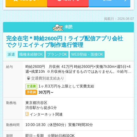
掲載日：2026.08.07
未読
完全在宅＊時給2600円！ライブ配信アプリ会社
でクリエイティブ制作進行管理
派遣
職種未経験OK
ブランクOK
WEB登録・面接OK
時給2600円 月収例 41万円 時給2600円×実働7h30m×週5日×4
給与
週+残業10h ※月収例を保証するものではありません。※給与即
受取りサービス利用可（利用条件有）
交通費別途支給あり
1ヶ月3万円を上限として実費支給
交通費
30万円～
月収例
東京都渋谷区
勤務地
渋谷駅から徒歩1分
インターネット関連
10:00-18:30（休憩60分）実働7時間30分
勤務時間
即日～長期 ※開始日相談OK
期間