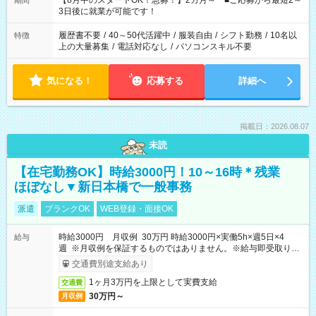
【8月中のスタートOK！急募！】2カ月～ ■ご応募から最短2～
期間
ね。 ※Wワーク希望の方へ 今ご覧のお仕事で希望する勤務時間
3日後に就業が可能です！
と、もう1つのお仕事の勤務時間。 合計で週40時間を超える場
合は応募できません。
履歴書不要
/
40～50代活躍中
/
服装自由
/
シフト勤務
/
10名以
特徴
上の大量募集
/
電話対応なし
/
パソコンスキル不要
気になる！
応募する
詳細へ
掲載日：2026.08.07
未読
【在宅勤務OK】時給3000円！10～16時＊残業
ほぼなし▼新日本橋で一般事務
派遣
ブランクOK
WEB登録・面接OK
時給3000円 月収例 30万円 時給3000円×実働5h×週5日×4
給与
週 ※月収例を保証するものではありません。※給与即受取りサ
ービス利用可（利用条件有）
交通費別途支給あり
1ヶ月3万円を上限として実費支給
交通費
30万円～
月収例