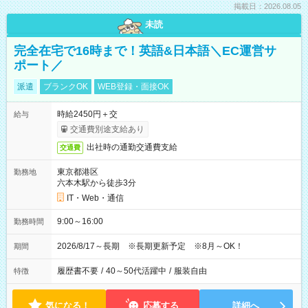
掲載日：2026.08.05
未読
完全在宅で16時まで！英語&日本語＼EC運営サ
ポート／
派遣
ブランクOK
WEB登録・面接OK
時給2450円＋交
給与
交通費別途支給あり
出社時の通勤交通費支給
交通費
東京都港区
勤務地
六本木駅から徒歩3分
IT・Web・通信
9:00～16:00
勤務時間
2026/8/17～長期 ※長期更新予定 ※8月～OK！
期間
履歴書不要
/
40～50代活躍中
/
服装自由
特徴
気になる！
応募する
詳細へ