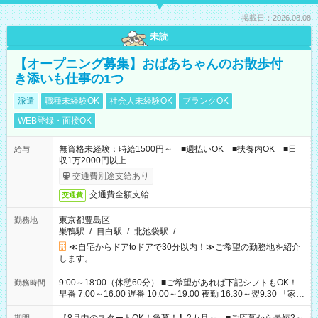
掲載日：2026.08.08
未読
【オープニング募集】おばあちゃんのお散歩付
き添いも仕事の1つ
派遣
職種未経験OK
社会人未経験OK
ブランクOK
WEB登録・面接OK
無資格未経験：時給1500円～ ■週払いOK ■扶養内OK ■日
給与
収1万2000円以上
交通費別途支給あり
交通費全額支給
交通費
東京都豊島区
勤務地
巣鴨駅
/
目白駅
/
北池袋駅
/
…
≪自宅からドアtoドアで30分以内！≫ご希望の勤務地を紹介
します。
9:00～18:00（休憩60分） ■ご希望があれば下記シフトもOK！
勤務時間
早番 7:00～16:00 遅番 10:00～19:00 夜勤 16:30～翌9:30 「家族
と休みを合わせたい」 「余裕を持って夕飯の準備がしたい」
「できれば残業はしたくない」 など、ご希望を教えてください