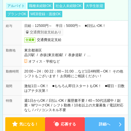
アルバイト
職種未経験OK
社会人未経験OK
大学生歓迎
ブランクOK
WEB登録・面接OK
日給：12500円～ 半日：5000円～ ■日払いOK！
給与
交通費別途支給あり
交通費規定支給
交通費
東京都港区
勤務地
品川駅
/
赤坂(東京都)駅
/
表参道駅
/
…
オフィス・学校など
20:00～24：00 22：00～31:00 …など1日4時間～OK！ その他
勤務時間
シフトもございます！ お気軽にご相談ください！
激短1日～OK！ ■もちろん即日スタートもOK！ ■曜日・日数
期間
はアナタ次第！
週1日からOK
/
日払いOK
/
履歴書不要
/
40～50代活躍中
/
副
特徴
業・WワークOK
/
シフト勤務
/
10名以上の大量募集
/
電話対応
なし
/
パソコンスキル不要
気になる！
応募する
詳細へ