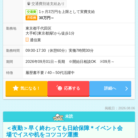
交通費別途支給あり
1ヶ月3万円を上限として実費支給
交通費
30万円～
月収例
東京都千代田区
勤務地
大手町(東京都)駅から徒歩1分
通信業
09:00-17:30（休憩60分）実働7時間30分
勤務時間
2026年09月01日～長期 ※開始日相談OK ※09月～
期間
履歴書不要
/
40～50代活躍中
特徴
気になる！
応募する
詳細へ
掲載日：2026.08.06
未読
＜夜勤＞早く終わっても日給保障＊イベント会
場でイスや机をコツコツ運搬