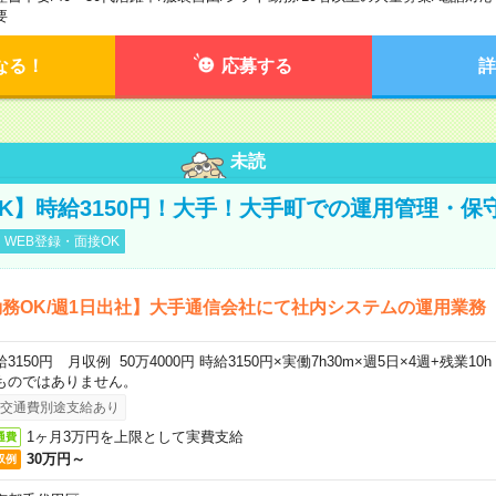
要
なる！
応募する
詳
未読
K】時給3150円！大手！大手町での運用管理・保
WEB登録・面接OK
務OK/週1日出社】大手通信会社にて社内システムの運用業務
給3150円 月収例 50万4000円 時給3150円×実働7h30m×週5日×4週+残業1
ものではありません。
交通費別途支給あり
1ヶ月3万円を上限として実費支給
通費
30万円～
収例