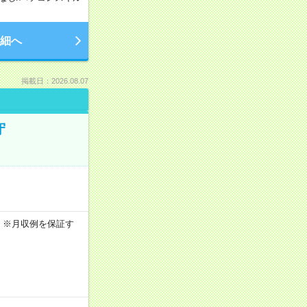
細へ
掲載日：2026.08.07
守
0h ※月収例を保証す