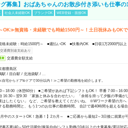
グ募集】おばあちゃんのお散歩付き添いも仕事の
K
社会人未経験OK
ブランクOK
WEB登録・面接OK
～OK≫無資格・未経験でも時給1500円～！土日祝休みもOK
資格未経験：時給1500円～ ■週払いOK ■扶養内OK ■日収1万2000円以上
交通費別途支給あり
交通費全額支給
通費
京都豊島区
鴨駅
/
目白駅
/
北池袋駅
/
…
≪自宅からドアtoドアで30分以内！≫ご希望の勤務地を紹介します。
00～18:00（休憩60分） ■ご希望があれば下記シフトもOK！ 早番 7:00～16:00 遅
勤 16:30～翌9:30 「家族と休みを合わせたい」 「余裕を持って夕飯の準備
業はしたくない」 など、ご希望を教えてくださいね。 ※Wワーク希望の方へ
する勤務時間と、もう1つのお仕事の勤務時間。 合計で週40時間を超える場
8月中のスタートOK！急募！】2カ月～ ■ご応募から最短2～3日後に就業が
歴書不要
/
40～50代活躍中
/
服装自由
/
シフト勤務
/
10名以上の大量募集
/
電話対応