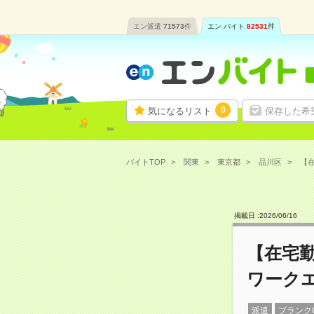
エン派遣
71573
件
エン バイト
82531
件
0
気になるリスト
保存した希
バイトTOP
関東
東京都
品川区
【在
掲載日 :
2026
/
06
/
16
【在宅勤
ワーク
派遣
ブランク