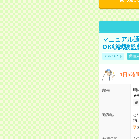
マニュアル通
OK◎試験監
アルバイト
職種未
1日5時
時給
給与
★
さ
勤務地
埼
シ
勤務時間