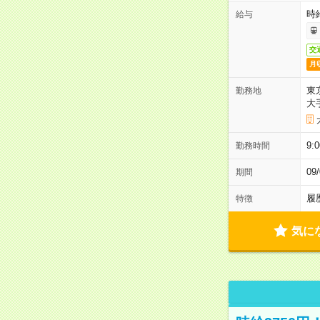
時
給与
交
月
東
勤務地
大
9:
勤務時間
0
期間
履
特徴
気に