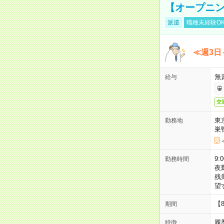
【オープニン
派遣
職種未経験O
≪週3日
無
給与
交
東
勤務地
巣
9:
勤務時間
夜
残
望
【
期間
履
特徴