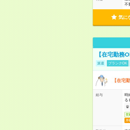
不
気に
【在宅勤務O
派遣
ブランクOK
【在宅勤
時
給与
る
交
月