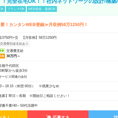
円！！完全在宅OK！！社内ネットワークの設計/構築
OK
ブランクOK
WEB登録・面接OK
要！カンタンWEB登録≫月収例58万1250円！
給3750円+交 【月収例】58万1250円
交通費別途支給あり
交通費支給
通費
30万円～
収例
京都千代田区
田町駅から徒歩3分
サービス関連の会社
:30～18:15（休憩:60分） ※残業少なめ
急募】即日～長期 ※開始日ご相談ください！
歴書不要
/
40～50代活躍中
なる！
応募する
詳