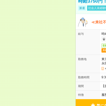
時給3750
派遣
社会人未経験
≪来社不
時
給与
交
月
東
勤務地
永
9
勤務時間
【
期間
履
特徴
気に