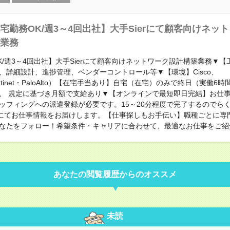
宅勤務OK/週3～4回出社】大手Sierにて顧客向けネッ
業務
K/週3～4回出社】大手Sierにて顧客向けネットワーク設計構築業務▼
、詳細設計、進捗管理、ベンダーコントロール等▼【環境】Cisco、
（Fortinet・PaloAlto）【在宅手当あり】自宅（在宅）のみで終日（実働6
、 規定に基づき月額で支給あり▼【オンラインで最短即日完結】お仕
ッフィングへの派遣登録が必要です。15～20分程度で完了するのでら
geにてお仕事情報をお届けします。【仕事探しもお手伝い】職種ごとに専
なたをフォロー！希望条件・キャリアに合わせて、最適なお仕事をご紹
あなたの閲覧履歴からのオススメ
未読