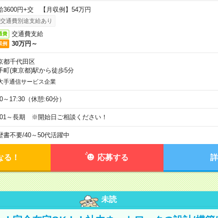
給3600円+交 【月収例】54万円
交通費別途支給あり
交通費支給
通費
30万円～
収例
京都千代田区
手町(東京都)駅から徒歩5分
大手通信サービス企業
00～17:30（休憩:60分）
9/01～長期 ※開始日ご相談ください！
歴書不要
/
40～50代活躍中
なる！
応募する
詳
未読