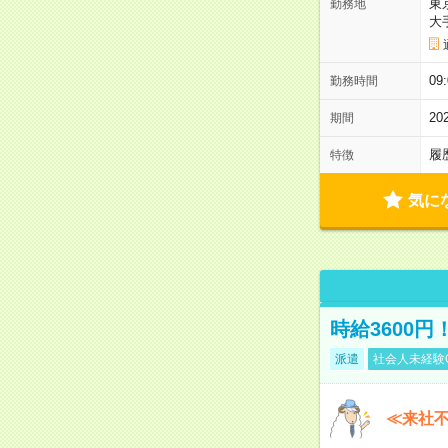
東
勤務地
大
09
勤務時間
2
期間
履
特徴
気に
時給3600円
派遣
社会人未経験
≪来社不