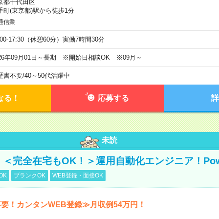
京都千代田区
手町(東京都)駅から徒歩1分
通信業
:00-17:30（休憩60分）実働7時間30分
026年09月01日～長期 ※開始日相談OK ※09月～
歴書不要
/
40～50代活躍中
なる！
応募する
詳
未読
！＜完全在宅もOK！＞運用自動化エンジニア！Power
OK
ブランクOK
WEB登録・面接OK
要！カンタンWEB登録≫月収例54万円！