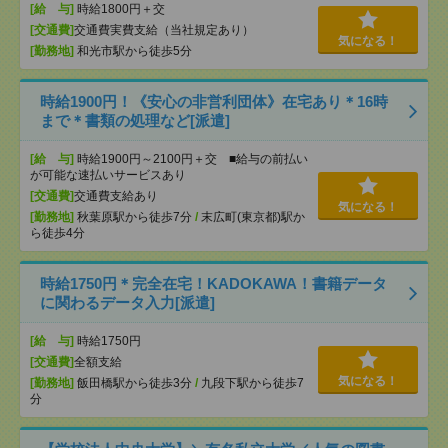
[給 与]
時給1800円＋交
[交通費]
交通費実費支給（当社規定あり）
気になる！
[勤務地]
和光市駅から徒歩5分
時給1900円！《安心の非営利団体》在宅あり＊16時
まで＊書類の処理など[派遣]
[給 与]
時給1900円～2100円＋交 ■給与の前払い
が可能な速払いサービスあり
[交通費]
交通費支給あり
気になる！
[勤務地]
秋葉原駅から徒歩7分
/
末広町(東京都)駅か
ら徒歩4分
時給1750円＊完全在宅！KADOKAWA！書籍データ
に関わるデータ入力[派遣]
[給 与]
時給1750円
[交通費]
全額支給
気になる！
[勤務地]
飯田橋駅から徒歩3分
/
九段下駅から徒歩7
分