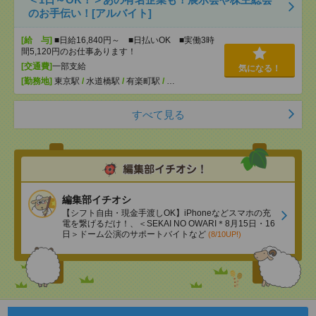
のお手伝い！[アルバイト]
[給 与]
■日給16,840円～ ■日払いOK ■実働3時
間5,120円のお仕事あります！
[交通費]
一部支給
気になる！
[勤務地]
東京駅
/
水道橋駅
/
有楽町駅
/
…
すべて見る
編集部イチオシ
【シフト自由・現金手渡しOK】iPhoneなどスマホの充
電を繋げるだけ！、＜SEKAI NO OWARI＊8月15日・16
日＞ドーム公演のサポートバイトなど
(8/10UP!)