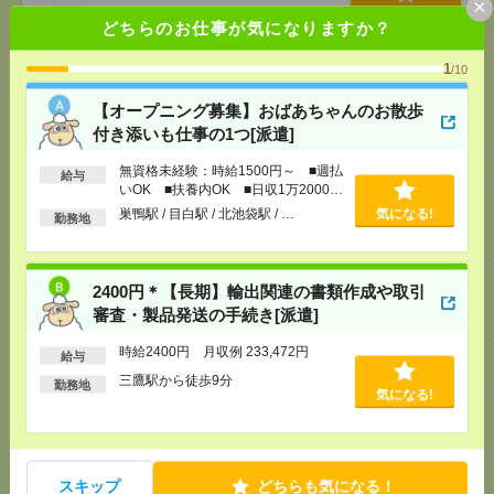
×
[交通費]
交通費全額支給
気になる！
どちらのお仕事が気になりますか？
[勤務地]
巣鴨駅
/
目白駅
/
北池袋駅
/
…
1
/10
2400円＊【長期】輸出関連の書類作成や取引審査・
【オープニング募集】おばあちゃんのお散歩
製品発送の手続き[派遣]
付き添いも仕事の1つ[派遣]
[給 与]
時給2400円 月収例 233,472円
無資格未経験：時給1500円～ ■週払
給与
[交通費]
全額支給
いOK ■扶養内OK ■日収1万2000円
[月収例]
20～25万円
気になる！
以上
巣鴨駅 / 目白駅 / 北池袋駅 / …
気になる!
勤務地
[勤務地]
三鷹駅から徒歩9分
2000円＊＜週4日×時短＞自由な社風！採用サポート
2400円＊【長期】輸出関連の書類作成や取引
をおまかせ！＠渋谷[派遣]
審査・製品発送の手続き[派遣]
[給 与]
時給2000円 月収例 160,000円
時給2400円 月収例 233,472円
給与
[交通費]
全額支給
三鷹駅から徒歩9分
勤務地
[月収例]
15～20万円
気になる！
気になる!
[勤務地]
渋谷駅から徒歩3分
9月開始！大手放送局関連企業！10時開始×カンタン
スキップ
どちらも気になる！
事務@渋谷＊50代活躍中[派遣]