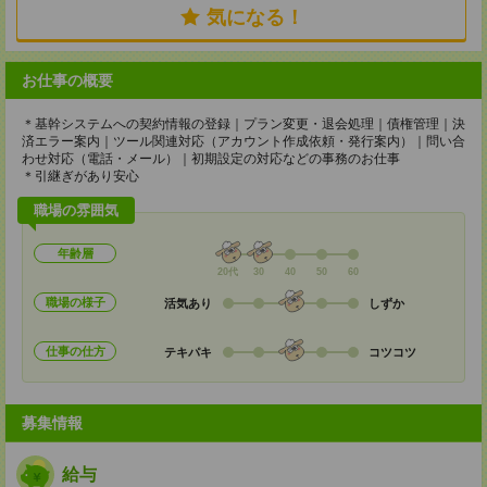
気になる！
お仕事の概要
＊基幹システムへの契約情報の登録｜プラン変更・退会処理｜債権管理｜決
済エラー案内｜ツール関連対応（アカウント作成依頼・発行案内）｜問い合
わせ対応（電話・メール）｜初期設定の対応などの事務のお仕事
＊引継ぎがあり安心
職場の雰囲気
年齢層
20代
30
40
50
60
職場の様子
活気あり
しずか
仕事の仕方
テキパキ
コツコツ
募集情報
給与