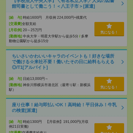
【学校法人中央大学】＼有名私立大学／人気の図書
館司書として働こう！＜八王子市＞[派遣]
[給 与]
時給1600円 月収例 224,000円+残業代
[交通費]
全額支給
[月収例]
20～25万円
気になる！
[勤務地]
中央大学・明星大学駅から徒歩5分
/
多摩
動物公園駅から徒歩15分
ちいさいかわいいキャラのイベントも！好きな場所
で働ける☆来社不要！働いたその日に給料もらえる
◎/T1[アルバイト]
[給 与]
日給13,000円～
[勤務地]
神奈川県横浜市港北区（最寄り駅：新横浜
気になる！
駅）
座り仕事！給与即払いOK！高時給！平日休み！牛乳
の検査[派遣]
[給 与]
時給1300円 【月収例】191,000円(月収
例21日実働)
[交通費]
交通費支給有り