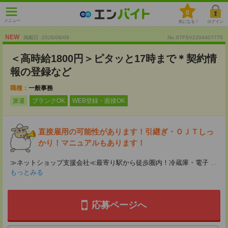
0
メニュー
気になる！
ログイン
NEW
掲載日 :2026
/
08
/
09
No.STFSV2204407775
＜高時給1800円＞ピタッと17時まで＊契約情
報の登録など
職種：
一般事務
派遣
ブランクOK
WEB登録・面接OK
直接雇用の可能性があります！引継ぎ・ＯＪＴしっ
かり！マニュアルもあります！
≫ネットショップ支援会社≪最寄り駅から徒歩圏内！冷蔵庫・電子
...
もっとみる
応募ページへ