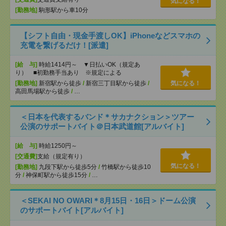
気になる！
[勤務地]
駒形駅から車10分
【シフト自由・現金手渡しOK】iPhoneなどスマホの
充電を繋げるだけ！[派遣]
[給 与]
時給1414円～ ▼日払いOK（規定あ
り） ■初勤務手当あり ※規定による
[勤務地]
新宿駅から徒歩
/
新宿三丁目駅から徒歩
/
気になる！
高田馬場駅から徒歩
/
…
＜日本を代表するバンド＊サカナクション＞ツアー
公演のサポートバイト＠日本武道館[アルバイト]
[給 与]
時給1250円～
[交通費]
支給（規定有り）
気になる！
[勤務地]
九段下駅から徒歩5分
/
竹橋駅から徒歩10
分
/
神保町駅から徒歩15分
/
…
＜SEKAI NO OWARI＊8月15日・16日＞ドーム公演
のサポートバイト[アルバイト]