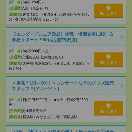
[給 与]
時給1250円～
[交通費]
支給（規定有り）
気になる！
[勤務地]
後楽園駅から徒歩5分
/
水道橋駅から徒歩5
分
/
春日(東京都)駅から徒歩7分
【エルダー／シニア歓迎】休職・復職支援に関する
事務サポート＊50代活躍中[派遣]
[給 与]
時給2000円＋交
[交通費]
交通費支給(社内規定あり)
気になる！
[勤務地]
大手町(東京都)駅から徒歩1分
/
東京駅から
徒歩6分
＜単発＊1日～OK！＞コンサートなどのグッズ販売
スタッフ＊[アルバイト]
[給 与]
日給1万5000円～ ■最大で日給2万8500
円！
[交通費]
交通費規定支給
気になる！
[勤務地]
横浜駅
/
みなとみらい駅
/
西横浜駅
/
…
＜1日～OK！＞あの有名企業も！展示会や株主総会