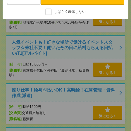
[給 与]
時給1750円＋交
しばらく表示しない
[交通費]
交通費支給
気になる！
[勤務地]
渋谷駅から徒歩10分
/
代々木八幡駅から徒
歩7分
人気イベントも！好きな場所で働けるイベントスタ
ッフ☆来社不要！働いたその日に給料もらえる日払
い/T1[アルバイト]
[給 与]
日給13,000円～
[勤務地]
東京都千代田区外神田（最寄り駅：秋葉原
気になる！
駅）
座り仕事！給与即払いOK！高時給！在庫管理・資料
作成[派遣]
[給 与]
時給1500円
[交通費]
交通費支給有り
気になる！
[勤務地]
藤沢駅