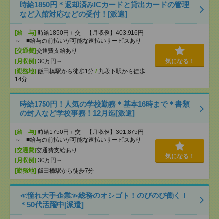
時給1850円＊返却済みICカードと貸出カードの管理
など入館対応などの受付！[派遣]
[給 与]
時給1850円＋交 【月収例】403,916円
～ ■給与の前払いが可能な速払いサービスあり
[交通費]
交通費支給あり
[月収例]
30万円～
気になる！
[勤務地]
飯田橋駅から徒歩1分
/
九段下駅から徒歩
14分
時給1750円！人気の学校勤務＊基本16時まで＊書類
の封入など学校事務！12月迄[派遣]
[給 与]
時給1750円＋交 【月収例】301,875円
～ ■給与の前払いが可能な速払いサービスあり
[交通費]
交通費支給あり
気になる！
[月収例]
30万円～
[勤務地]
飯田橋駅から徒歩7分
≪憧れ大手企業≫総務のオシゴト！のびのび働く！
＊50代活躍中[派遣]