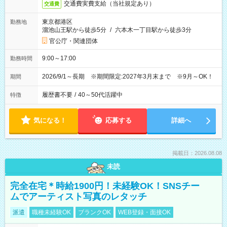
交通費実費支給（当社規定あり）
交通費
東京都港区
勤務地
溜池山王駅から徒歩5分
/
六本木一丁目駅から徒歩3分
官公庁・関連団体
9:00～17:00
勤務時間
2026/9/1～長期 ※期間限定:2027年3月末まで ※9月～OK！
期間
履歴書不要
/
40～50代活躍中
特徴
気になる！
応募する
詳細へ
掲載日：2026.08.08
未読
完全在宅＊時給1900円！未経験OK！SNSチー
ムでアーティスト写真のレタッチ
派遣
職種未経験OK
ブランクOK
WEB登録・面接OK