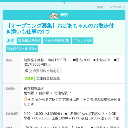
掲載日：2026.08.08
未読
【オープニング募集】おばあちゃんのお散歩付
き添いも仕事の1つ
派遣
職種未経験OK
社会人未経験OK
ブランクOK
WEB登録・面接OK
無資格未経験：時給1500円～ ■週払いOK ■扶養内OK ■日
給与
収1万2000円以上
交通費別途支給あり
交通費全額支給
交通費
東京都豊島区
勤務地
巣鴨駅
/
目白駅
/
北池袋駅
/
…
≪自宅からドアtoドアで30分以内！≫ご希望の勤務地を紹介
します。
9:00～18:00（休憩60分） ■ご希望があれば下記シフトもOK！
勤務時間
早番 7:00～16:00 遅番 10:00～19:00 夜勤 16:30～翌9:30 「家族
と休みを合わせたい」 「余裕を持って夕飯の準備がしたい」
「できれば残業はしたくない」 など、ご希望を教えてください