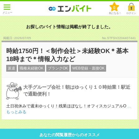
0
メニュー
気になる！
ログイン
お探しのバイト情報は掲載が終了しました。
掲載日 :2026
/
07
/
05
No.STFSV2204407441
時給1750円！＜制作会社＞未経験OK＊基本
18時まで＊情報入力など
派遣
職種未経験OK
ブランクOK
WEB登録・面接OK
大手グループ会社！朝はゆっくり１０時始業！駅近
で通勤便利！
土日祝休みで週末ゆっくり！残業ほぼなし！オフィスカジュアルO
...
もっとみる
あなたの閲覧履歴からのオススメ