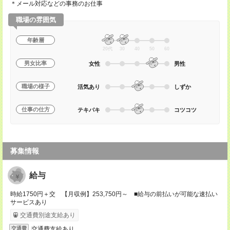
＊メール対応などの事務のお仕事
職場の雰囲気
年齢層
20代
30
40
50
60
男女比率
女性
男性
職場の様子
活気あり
しずか
仕事の仕方
テキパキ
コツコツ
募集情報
給与
時給1750円＋交 【月収例】253,750円～ ■給与の前払いが可能な速払い
サービスあり
交通費別途支給あり
交通費支給あり
交通費