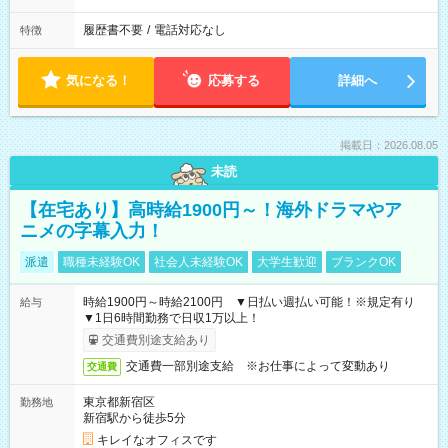
履歴書不要
/
電話対応なし
特徴
気になる！
応募する
詳細へ
掲載日：2026.08.05
未読
【在宅あり】高時給1900円～！海外ドラマやア
ニメの字幕入力！
派遣
職種未経験OK
社会人未経験OK
大学生歓迎
ブランクOK
時給1900円～時給2100円 ▼日払い週払い可能！※規定有り
給与
▼1日6時間勤務で日収1万以上！
交通費別途支給あり
交通費一部別途支給 ※お仕事によって変動あり
交通費
東京都新宿区
勤務地
新宿駅から徒歩5分
キレイなオフィスです