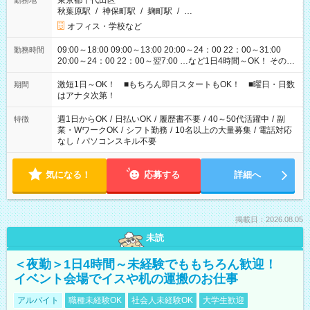
東京都千代田区
勤務地
秋葉原駅
/
神保町駅
/
麹町駅
/
…
オフィス・学校など
09:00～18:00 09:00～13:00 20:00～24：00 22：00～31:00
勤務時間
20:00～24：00 22：00～翌7:00 …など1日4時間～OK！ その他
シフトもございます！ お気軽にご相談ください！
激短1日～OK！ ■もちろん即日スタートもOK！ ■曜日・日数
期間
はアナタ次第！
週1日からOK
/
日払いOK
/
履歴書不要
/
40～50代活躍中
/
副
特徴
業・WワークOK
/
シフト勤務
/
10名以上の大量募集
/
電話対応
なし
/
パソコンスキル不要
気になる！
応募する
詳細へ
掲載日：2026.08.05
未読
＜夜勤＞1日4時間～未経験でももちろん歓迎！
イベント会場でイスや机の運搬のお仕事
アルバイト
職種未経験OK
社会人未経験OK
大学生歓迎