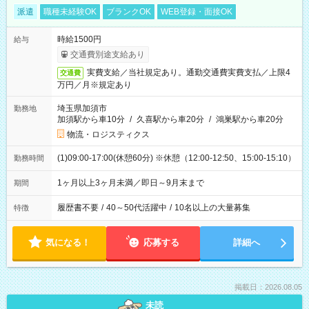
派遣
職種未経験OK
ブランクOK
WEB登録・面接OK
時給1500円
給与
交通費別途支給あり
実費支給／当社規定あり。通勤交通費実費支払／上限4
交通費
万円／月※規定あり
埼玉県加須市
勤務地
加須駅から車10分
/
久喜駅から車20分
/
鴻巣駅から車20分
物流・ロジスティクス
(1)09:00-17:00(休憩60分) ※休憩（12:00-12:50、15:00-15:10）
勤務時間
1ヶ月以上3ヶ月未満／即日～9月末まで
期間
履歴書不要
/
40～50代活躍中
/
10名以上の大量募集
特徴
気になる！
応募する
詳細へ
掲載日：2026.08.05
未読