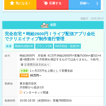
気になる！
応募する
詳細へ
掲載日：2026.08.07
未読
完全在宅＊時給2600円！ライブ配信アプリ会社
でクリエイティブ制作進行管理
派遣
職種未経験OK
ブランクOK
WEB登録・面接OK
時給2600円 月収例 41万円 時給2600円×実働7h30m×週5日×4
給与
週+残業10h ※月収例を保証するものではありません。※給与即
受取りサービス利用可（利用条件有）
交通費別途支給あり
1ヶ月3万円を上限として実費支給
交通費
30万円～
月収例
東京都渋谷区
勤務地
渋谷駅から徒歩1分
インターネット関連
10:00-18:30（休憩60分）実働7時間30分
勤務時間