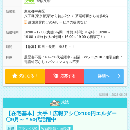
全額支給
交通費
東京都中央区
勤務地
八丁堀(東京都)駅から徒歩2分
/
茅場町駅から徒歩6分
建設業界向けのAIサービスの提供など
10:00～17:00(実働6時間 休憩1時間) ※定時：10:00～
勤務時間
19:00（※終わりの時間：16:00～19:00で相談可！）
【急募】即日～長期 ※8月～！
期間
履歴書不要
/
40～50代活躍中
/
副業・WワークOK
/
服装自由
/
特徴
電話対応なし
/
パソコンスキル不要
気になる！
応募する
詳細へ
掲載日：2026.08.05
未読
【在宅基本】大手！広報アシ〇2100円エルダー
〇9月～＊50代活躍中
派遣
ブランクOK
WEB登録・面接OK