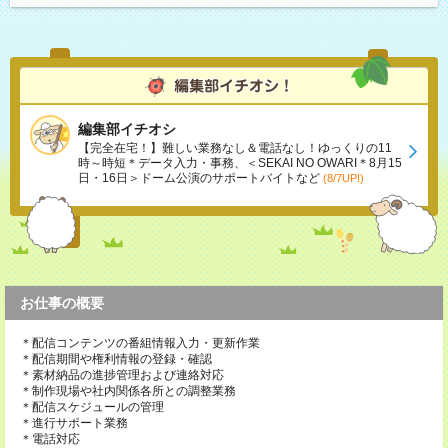
編集部イチオシ
【完全在宅！】難しい業務なし＆電話なし！ゆっくりの11
時～時短＊データ入力・事務、＜SEKAI NO OWARI＊8月15
日・16日＞ドーム公演のサポートバイトなど
(8/7UP!)
お仕事の概要
＊配信コンテンツの番組情報入力・更新作業
＊配信期間や権利情報の登録・確認
＊素材納品の進捗管理および連絡対応
＊制作現場や社内関係各所との調整業務
＊配信スケジュールの管理
＊進行サポート業務
＊電話対応