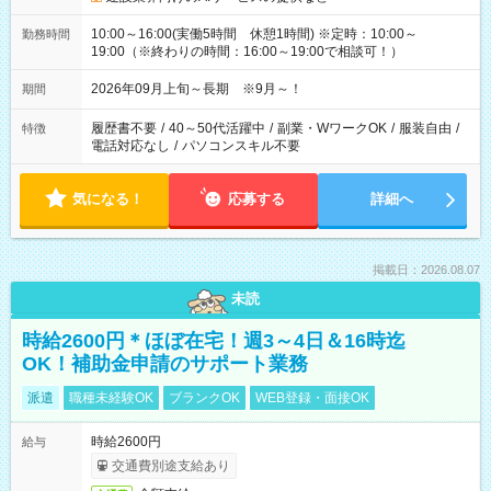
10:00～16:00(実働5時間 休憩1時間) ※定時：10:00～
勤務時間
19:00（※終わりの時間：16:00～19:00で相談可！）
2026年09月上旬～長期 ※9月～！
期間
履歴書不要
/
40～50代活躍中
/
副業・WワークOK
/
服装自由
/
特徴
電話対応なし
/
パソコンスキル不要
気になる！
応募する
詳細へ
掲載日：2026.08.07
未読
時給2600円＊ほぼ在宅！週3～4日＆16時迄
OK！補助金申請のサポート業務
派遣
職種未経験OK
ブランクOK
WEB登録・面接OK
時給2600円
給与
交通費別途支給あり