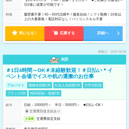
【8月中のスタートOK！急募！】2カ月～ ■ご応募から最短2～
期間
ね。 ※Wワーク希望の方へ 今ご覧のお仕事で希望する勤務時間
3日後に就業が可能です！
と、もう1つのお仕事の勤務時間。 合計で週40時間を超える場
合は応募できません。
履歴書不要
/
40～50代活躍中
/
服装自由
/
シフト勤務
/
10名以
特徴
上の大量募集
/
電話対応なし
/
パソコンスキル不要
気になる！
応募する
詳細へ
掲載日：2026.08.06
未読
＃1日4時間～OK＃未経験歓迎！＃日払い＊イ
ベント会場でイスや机の運搬のお仕事
アルバイト
職種未経験OK
社会人未経験OK
大学生歓迎
ブランクOK
WEB登録・面接OK
日給：10000円～ 半日：5000円～ ■日払いOK！
給与
交通費別途支給あり
交通費規定支給
交通費