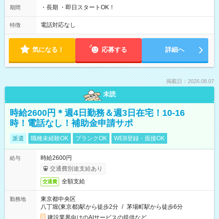
・長期 ・即日スタートOK！
期間
電話対応なし
特徴
気になる！
応募する
詳細へ
掲載日：2026.08.07
未読
時給2600円＊週4日勤務＆週3日在宅！10-16
時！電話なし！補助金申請サポ
派遣
職種未経験OK
ブランクOK
WEB登録・面接OK
時給2600円
給与
交通費別途支給あり
全額支給
交通費
東京都中央区
勤務地
八丁堀(東京都)駅から徒歩2分
/
茅場町駅から徒歩6分
建設業界向けのAIサービスの提供など