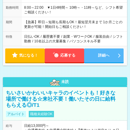
8:00～22:00 ▼1日4時間～ 10時～・11時～など、シフト希望
勤務時間
ご相談ください！
【急募】即日～短期も長期もOK！最短翌月末まで 1か月ごとの
期間
更新が可能！開始日もご相談ください！
日払いOK
/
履歴書不要
/
副業・WワークOK
/
服装自由
/
シフト
特徴
勤務
/
10名以上の大量募集
/
パソコンスキル不要
気になる！
応募する
詳細へ
未読
ちいさいかわいいキャラのイベントも！好きな
場所で働ける☆来社不要！働いたその日に給料
もらえる◎/T1
アルバイト
職種未経験OK
日給13,000円～
給与