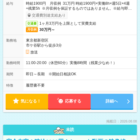
時給1900円 月収例 31万円 時給1900円×実働8h×週5日×4週
給与
+残業5h ※月収例を保証するものではありません。※給与即受
取りサービス利用可（利用条件有）
交通費別途支給あり
1ヶ月3万円を上限として実費支給
交通費
30万円～
月収例
東京都新宿区
勤務地
市ケ谷駅から徒歩3分
放送
11:00-20:00（休憩60分）実働8時間（残業少なめ！）
勤務時間
即日～長期 ※開始日相談OK
期間
履歴書不要
特徴
気になる！
応募する
詳細へ
掲載日：2026.08.08
未読