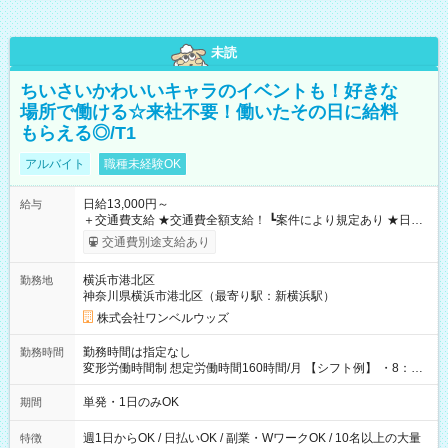
未読
ちいさいかわいいキャラのイベントも！好きな
場所で働ける☆来社不要！働いたその日に給料
もらえる◎/T1
アルバイト
職種未経験OK
日給13,000円～
給与
＋交通費支給 ★交通費全額支給！ ┗案件により規定あり ★日払
いOK！（規定あり） ┗働いたその日に現金GET♪ お仕事後はコ
交通費別途支給あり
ンビニATMから 日払い分を引き落とせます！ 【試用期間】試
用期間なし
横浜市港北区
勤務地
神奈川県横浜市港北区（最寄り駅：新横浜駅）
株式会社ワンベルウッズ
勤務時間は指定なし
勤務時間
変形労働時間制 想定労働時間160時間/月 【シフト例】 ・8：00
～21：00
単発・1日のみOK
期間
週1日からOK / 日払いOK / 副業・WワークOK / 10名以上の大量
特徴