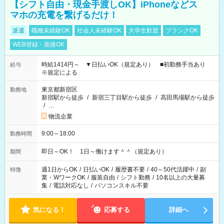
【シフト自由・現金手渡しOK】iPhoneなどス
マホの充電を繋げるだけ！
派遣
職種未経験OK
社会人未経験OK
大学生歓迎
ブランクOK
WEB登録・面接OK
時給1414円～ ▼日払いOK（規定あり） ■初勤務手当あり
給与
※規定による
東京都新宿区
勤務地
新宿駅から徒歩
/
新宿三丁目駅から徒歩
/
高田馬場駅から徒歩
/
…
物流企業
9:00～18:00
勤務時間
即日～OK！ 1日～働けます＾＾（規定あり）
期間
週1日からOK
/
日払いOK
/
履歴書不要
/
40～50代活躍中
/
副
特徴
業・WワークOK
/
服装自由
/
シフト勤務
/
10名以上の大量募
集
/
電話対応なし
/
パソコンスキル不要
気になる！
応募する
詳細へ