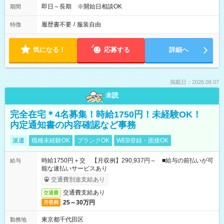
即日～長期 ※開始日相談OK
期間
履歴書不要
/
服装自由
特徴
気になる！
応募する
詳細へ
掲載日：2026.08.07
未読
完全在宅＊4名募集！時給1750円！未経験OK！
内定通知書の内容確認など事務
派遣
職種未経験OK
ブランクOK
WEB登録・面接OK
時給1750円＋交 【月収例】290,937円～ ■給与の前払いが可
給与
能な速払いサービスあり
交通費別途支給あり
交通費支給あり
交通費
25～30万円
月収例
東京都千代田区
勤務地