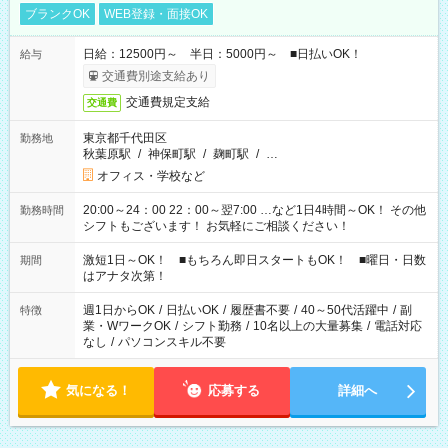
ブランクOK
WEB登録・面接OK
日給：12500円～ 半日：5000円～ ■日払いOK！
給与
交通費別途支給あり
交通費規定支給
交通費
東京都千代田区
勤務地
秋葉原駅
/
神保町駅
/
麹町駅
/
…
オフィス・学校など
20:00～24：00 22：00～翌7:00 …など1日4時間～OK！ その他
勤務時間
シフトもございます！ お気軽にご相談ください！
激短1日～OK！ ■もちろん即日スタートもOK！ ■曜日・日数
期間
はアナタ次第！
週1日からOK
/
日払いOK
/
履歴書不要
/
40～50代活躍中
/
副
特徴
業・WワークOK
/
シフト勤務
/
10名以上の大量募集
/
電話対応
なし
/
パソコンスキル不要
気になる！
応募する
詳細へ