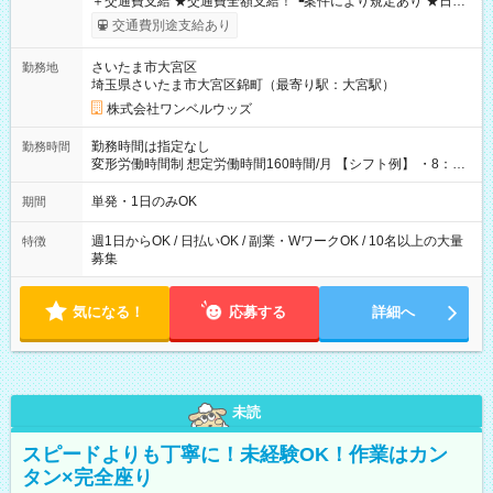
＋交通費支給 ★交通費全額支給！ ┗案件により規定あり ★日払
いOK！（規定あり） ┗働いたその日に現金GET♪ お仕事後はコ
交通費別途支給あり
ンビニATMから 日払い分を引き落とせます！ 【試用期間】試
用期間なし
さいたま市大宮区
勤務地
埼玉県さいたま市大宮区錦町（最寄り駅：大宮駅）
株式会社ワンベルウッズ
勤務時間は指定なし
勤務時間
変形労働時間制 想定労働時間160時間/月 【シフト例】 ・8：00
～21：00
単発・1日のみOK
期間
週1日からOK / 日払いOK / 副業・WワークOK / 10名以上の大量
特徴
募集
気になる！
応募する
詳細へ
未読
スピードよりも丁寧に！未経験OK！作業はカン
タン×完全座り