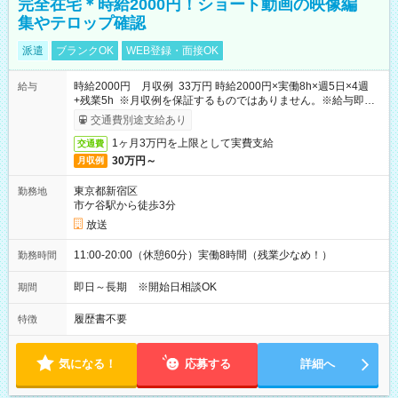
完全在宅＊時給2000円！ショート動画の映像編
集やテロップ確認
派遣
ブランクOK
WEB登録・面接OK
時給2000円 月収例 33万円 時給2000円×実働8h×週5日×4週
給与
+残業5h ※月収例を保証するものではありません。※給与即受
取りサービス利用可（利用条件有）
交通費別途支給あり
1ヶ月3万円を上限として実費支給
交通費
30万円～
月収例
東京都新宿区
勤務地
市ケ谷駅から徒歩3分
放送
11:00-20:00（休憩60分）実働8時間（残業少なめ！）
勤務時間
即日～長期 ※開始日相談OK
期間
履歴書不要
特徴
気になる！
応募する
詳細へ