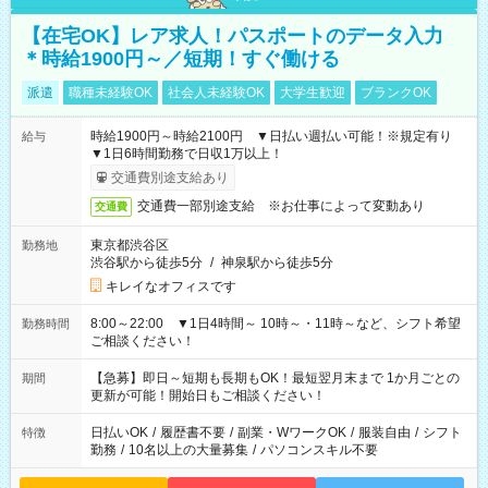
【在宅OK】レア求人！パスポートのデータ入力
＊時給1900円～／短期！すぐ働ける
派遣
職種未経験OK
社会人未経験OK
大学生歓迎
ブランクOK
時給1900円～時給2100円 ▼日払い週払い可能！※規定有り
給与
▼1日6時間勤務で日収1万以上！
交通費別途支給あり
交通費一部別途支給 ※お仕事によって変動あり
交通費
東京都渋谷区
勤務地
渋谷駅から徒歩5分
/
神泉駅から徒歩5分
キレイなオフィスです
8:00～22:00 ▼1日4時間～ 10時～・11時～など、シフト希望
勤務時間
ご相談ください！
【急募】即日～短期も長期もOK！最短翌月末まで 1か月ごとの
期間
更新が可能！開始日もご相談ください！
日払いOK
/
履歴書不要
/
副業・WワークOK
/
服装自由
/
シフト
特徴
勤務
/
10名以上の大量募集
/
パソコンスキル不要