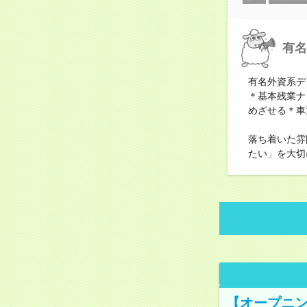
有名
有名外資系デ
＊基本残業ナ
めざせる＊車
落ち着いた雰
たい」を大切
【オープニン