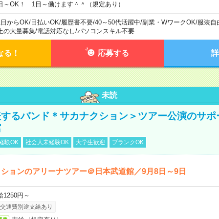
日～OK！ 1日～働けます＾＾（規定あり）
1日からOK
/
日払いOK
/
履歴書不要
/
40～50代活躍中
/
副業・WワークOK
/
服装自
上の大量募集
/
電話対応なし
/
パソコンスキル不要
なる！
応募する
詳
未読
表するバンド＊サカナクション＞ツアー公演のサポ
館
経験OK
社会人未経験OK
大学生歓迎
ブランクOK
ションのアリーナツアー＠日本武道館／9月8日～9日
給1250円～
交通費別途支給あり