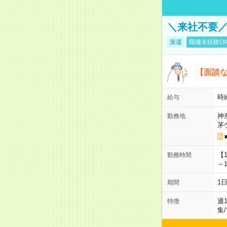
＼来社不要／
派遣
職種未経験O
【面談な
時給
給与
神
勤務地
茅
【
勤務時間
～1
1
期間
週
特徴
集
/