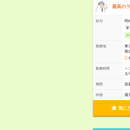
最高のラ
時
給与
交
東
勤務地
後
＜
勤務時間
る
急
期間
週
特徴
気に