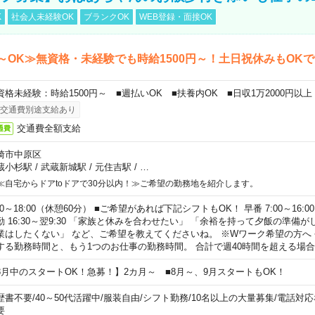
K
社会人未経験OK
ブランクOK
WEB登録・面接OK
～OK≫無資格・未経験でも時給1500円～！土日祝休みもOK
資格未経験：時給1500円～ ■週払いOK ■扶養内OK ■日収1万2000円以上
交通費別途支給あり
交通費全額支給
通費
崎市中原区
蔵小杉駅
/
武蔵新城駅
/
元住吉駅
/
…
≪自宅からドアtoドアで30分以内！≫ご希望の勤務地を紹介します。
00～18:00（休憩60分） ■ご希望があれば下記シフトもOK！ 早番 7:00～16:00 遅
勤 16:30～翌9:30 「家族と休みを合わせたい」 「余裕を持って夕飯の準備
業はしたくない」 など、ご希望を教えてくださいね。 ※Wワーク希望の方へ
する勤務時間と、もう1つのお仕事の勤務時間。 合計で週40時間を超える場
8月中のスタートOK！急募！】2カ月～ ■8月～、9月スタートもOK！
歴書不要
/
40～50代活躍中
/
服装自由
/
シフト勤務
/
10名以上の大量募集
/
電話対応
要