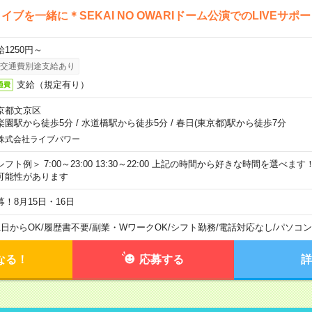
イブを一緒に＊SEKAI NO OWARIドーム公演でのLIVEサポ
給1250円～
交通費別途支給あり
支給（規定有り）
通費
京都文京区
楽園駅から徒歩5分
/
水道橋駅から徒歩5分
/
春日(東京都)駅から徒歩7分
株式会社ライブパワー
シフト例＞ 7:00～23:00 13:30～22:00 上記の時間から好きな時間を選べま
可能性があります
募！8月15日・16日
1日からOK
/
履歴書不要
/
副業・WワークOK
/
シフト勤務
/
電話対応なし
/
パソコン
なる！
応募する
詳