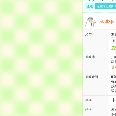
派遣
職種未経験O
≪週2日
無
給与
交
川
勤務地
武
9:
勤務時間
夜
残
望
【
期間
履
特徴
不