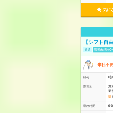
気に
【シフト自由
派遣
職種未経験O
来社不要
時
給与
東
勤務地
新
9:
勤務時間