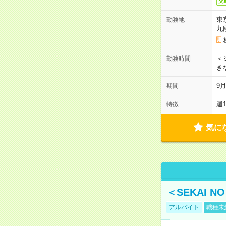
交
東
勤務地
九
＜シ
勤務時間
き
9
期間
週
特徴
気に
＜SEKAI 
アルバイト
職種未