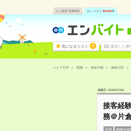
エン派遣
71570
件
エン バイト
82182
件
0
気になるリスト
保存した希
バイトTOP
関東
神奈川県
神奈川区
掲載日 :
2026
/
07
/
30
接客経
務＠片
派遣
職種未経