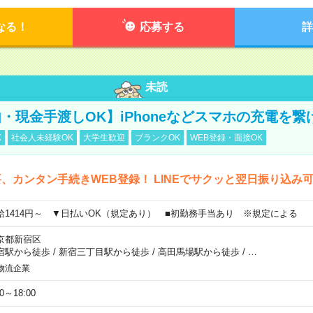
なる！
応募する
詳
未読
・現金手渡しOK】iPhoneなどスマホの充電を繋
K
社会人未経験OK
大学生歓迎
ブランクOK
WEB登録・面接OK
、カンタン手続きWEB登録！ LINEでサクッと翌日振り込み
給1414円～ ▼日払いOK（規定あり） ■初勤務手当あり ※規定による
京都新宿区
宿駅から徒歩
/
新宿三丁目駅から徒歩
/
高田馬場駅から徒歩
/
…
物流企業
00～18:00