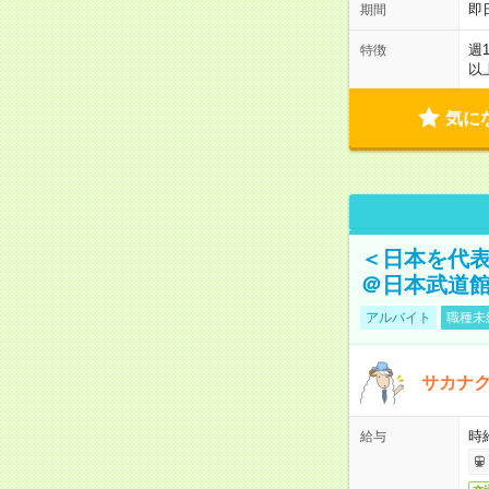
即
期間
週
特徴
以
気に
＜日本を代
＠日本武道
アルバイト
職種未
サカナク
時
給与