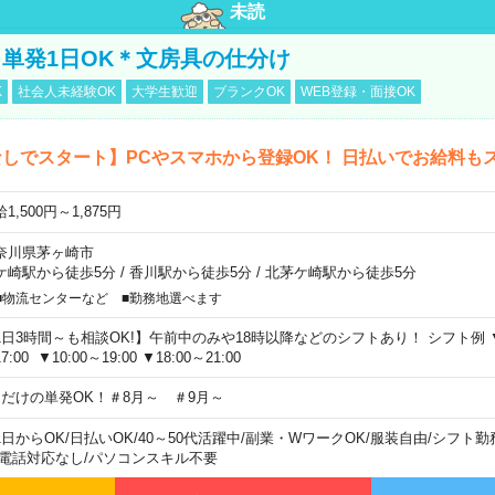
未読
単発1日OK＊文房具の仕分け
K
社会人未経験OK
大学生歓迎
ブランクOK
WEB登録・面接OK
しでスタート】PCやスマホから登録OK！ 日払いでお給料も
1,500円～1,875円
奈川県茅ヶ崎市
ケ崎駅から徒歩5分
/
香川駅から徒歩5分
/
北茅ケ崎駅から徒歩5分
■物流センターなど ■勤務地選べます
1日3時間～も相談OK!】午前中のみや18時以降などのシフトあり！ シフト例 ▼9:00
7:00 ▼10:00～19:00 ▼18:00～21:00
日だけの単発OK！＃8月～ ＃9月～
1日からOK
/
日払いOK
/
40～50代活躍中
/
副業・WワークOK
/
服装自由
/
シフト勤
電話対応なし
/
パソコンスキル不要