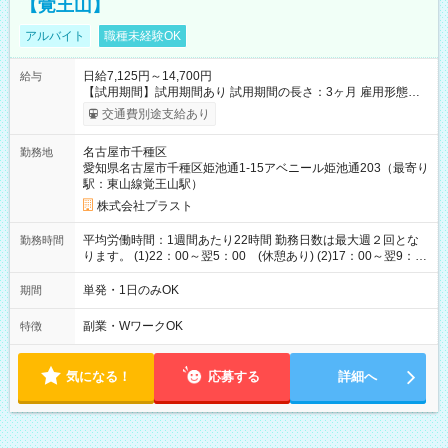
【覚王山】
アルバイト
職種未経験OK
日給7,125円～14,700円
給与
【試用期間】試用期間あり 試用期間の長さ：3ヶ月 雇用形態、
給与は本採用時と同じです。
交通費別途支給あり
名古屋市千種区
勤務地
愛知県名古屋市千種区姫池通1-15アベニール姫池通203（最寄り
駅：東山線覚王山駅）
株式会社プラスト
平均労働時間：1週間あたり22時間 勤務日数は最大週２回とな
勤務時間
ります。 (1)22：00～翌5：00 (休憩あり) (2)17：00～翌9：
00 (休憩あり) ３６協定提出済 平均労働時間：1週間あたり22
時間 勤務日数は最大週２回となります。 (1)22：00～翌5：00
単発・1日のみOK
期間
(休憩あり) (2)17：00～翌9：00 (休憩あり) ３６協定提出済
副業・WワークOK
特徴
気になる！
応募する
詳細へ