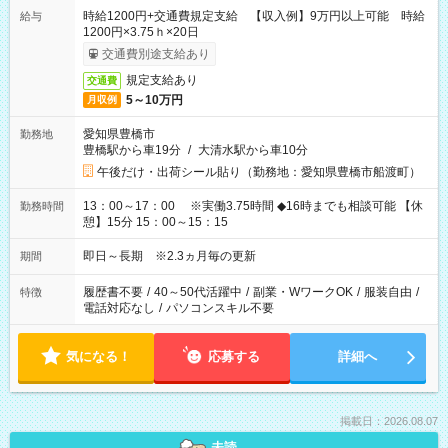
時給1200円+交通費規定支給 【収入例】9万円以上可能 時給
給与
1200円×3.75ｈ×20日
交通費別途支給あり
規定支給あり
交通費
5～10万円
月収例
愛知県豊橋市
勤務地
豊橋駅から車19分
/
大清水駅から車10分
午後だけ・出荷シール貼り（勤務地：愛知県豊橋市船渡町）
13：00～17：00 ※実働3.75時間 ◆16時までも相談可能 【休
勤務時間
憩】15分 15：00～15：15
即日～長期 ※2.3ヵ月毎の更新
期間
履歴書不要
/
40～50代活躍中
/
副業・WワークOK
/
服装自由
/
特徴
電話対応なし
/
パソコンスキル不要
気になる！
応募する
詳細へ
掲載日：2026.08.07
未読