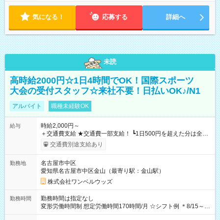
気になる！
応募する
詳細へ
未読
高時給2000円☆1日4時間でOK！国際スポーツ
大会の受付スタッフ☆来社不要！日払いOK♪/N1
アルバイト
職種未経験OK
時給2,000円～
給与
＋交通費支給 ★交通費一部支給！ ┗1日500円を超えた分は全額
支給！ ※往復500円以内の方は自己負担となります ★日払い
交通費別途支給あり
OK！（規定あり） ┗働いたその日に現金GET♪ お仕事後はコン
ビニATMから 日払い分を引き落とせます！ 【試用期間】試用
名古屋市中区
勤務地
期間なし
愛知県名古屋市中区金山（最寄り駅：金山駅）
株式会社ワンベルウッズ
勤務時間は指定なし
勤務時間
変形労働時間制 想定労働時間170時間/月 ☆シフト例 ＊8/15～
10/26 全日共通 08：00～12：00 17：00～21：00 ＊8/31