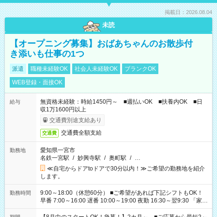
掲載日：2026.08.04
未読
【オープニング募集】おばあちゃんのお散歩付
き添いも仕事の1つ
派遣
職種未経験OK
社会人未経験OK
ブランクOK
WEB登録・面接OK
無資格未経験：時給1450円～ ■週払いOK ■扶養内OK ■日
給与
収1万1600円以上
交通費別途支給あり
交通費全額支給
交通費
愛知県一宮市
勤務地
名鉄一宮駅
/
妙興寺駅
/
奥町駅
/
…
≪自宅からドアtoドアで30分以内！≫ご希望の勤務地を紹介
します。
9:00～18:00（休憩60分） ■ご希望があれば下記シフトもOK！
勤務時間
早番 7:00～16:00 遅番 10:00～19:00 夜勤 16:30～翌9:30 「家族
と休みを合わせたい」 「余裕を持って夕飯の準備がしたい」
「できれば残業はしたくない」 など、ご希望を教えてください