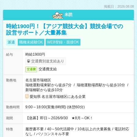
掲載日：2026.08.08
未読
時給1900円！【アジア競技大会】競技会場での
設営サポート／大量募集
派遣
職種未経験OK
WEB登録・面接OK
時給1900円
給与
交通費別途支給あり
交通費支給
交通費
名古屋市瑞穂区
勤務地
瑞穂運動場東駅から徒歩7分
/
瑞穂運動場西駅から徒歩10分
/
新瑞橋駅から徒歩10分
愛知県 名古屋市瑞穂区にある企業
9:00～18:00(実働:8時間) (休憩60分)
勤務時間
【急募】即日～2026/9/30 ★8月～OK！
期間
履歴書不要
/
40～50代活躍中
/
10名以上の大量募集
/
電話対応
特徴
なし
/
パソコンスキル不要