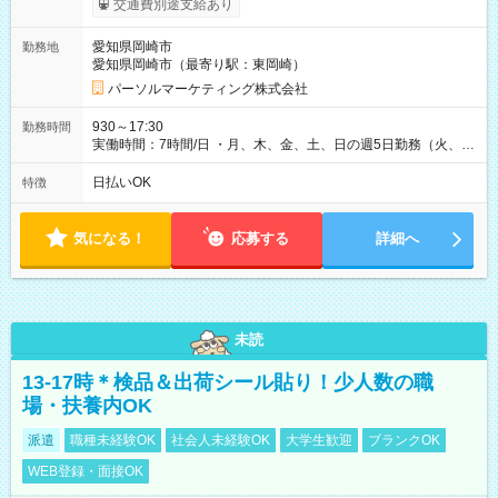
交通費別途支給あり
愛知県岡崎市
勤務地
愛知県岡崎市（最寄り駅：東岡崎）
パーソルマーケティング株式会社
930～17:30
勤務時間
実働時間：7時間/日 ・月、木、金、土、日の週5日勤務（火、水
は固定休です／夏季、年末年始等、長期休暇有り！） ・ワンシ
フト！ 残業ほぼナシ（0～5h/月）
日払いOK
特徴
気になる！
応募する
詳細へ
未読
13-17時＊検品＆出荷シール貼り！少人数の職
場・扶養内OK
派遣
職種未経験OK
社会人未経験OK
大学生歓迎
ブランクOK
WEB登録・面接OK