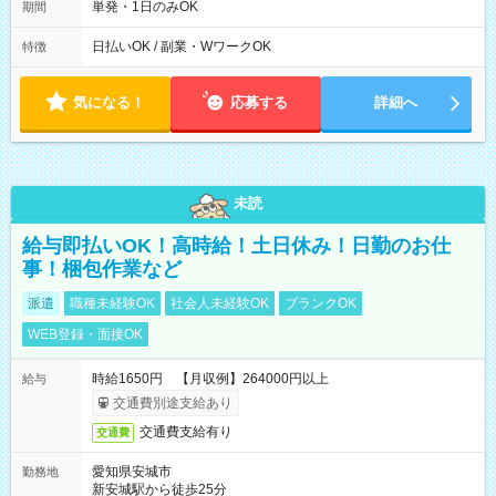
～9/19のみ下記シフトもあります！ 12：00～16：00 ＊9/6～
単発・1日のみOK
期間
10/6、10/11～26のみ下記シフトもあります！ 07：00～11：
00
日払いOK / 副業・WワークOK
特徴
気になる！
応募する
詳細へ
未読
給与即払いOK！高時給！土日休み！日勤のお仕
事！梱包作業など
派遣
職種未経験OK
社会人未経験OK
ブランクOK
WEB登録・面接OK
時給1650円 【月収例】264000円以上
給与
交通費別途支給あり
交通費支給有り
交通費
愛知県安城市
勤務地
新安城駅から徒歩25分