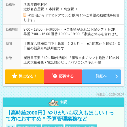
名古屋市中村区
勤務地
近鉄名古屋駅
/
本陣駅
/
烏森駅
/
…
≪自宅からドアtoドアで30分以内！≫ご希望の勤務地を紹介
します。
9:00～18:00（休憩60分） ■ご希望があれば下記シフトもOK！
勤務時間
早番 7:00～16:00 遅番 10:00～19:00 「家族と休みを合わせた
い」 「余裕を持って夕飯の準備がしたい」 「できれば残業はし
たくない」 など、ご希望を教えてくださいね。 ※Wワーク希望
【現在も積極採用中！急募！】2カ月～ ■ご応募から最短2～3
期間
の方へ 今ご覧のお仕事で希望する勤務時間と、もう1つのお仕事
日後の就業も相談可能です！
の勤務時間。 合計で週40時間を超える場合は応募できません。
履歴書不要
/
40～50代活躍中
/
服装自由
/
シフト勤務
/
10名以
特徴
上の大量募集
/
電話対応なし
/
パソコンスキル不要
気になる！
応募する
詳細へ
掲載日：2026.08.07
未読
【高時給2000円】やりがいも収入もほしい！っ
て方におすすめ＊予算管理業務など