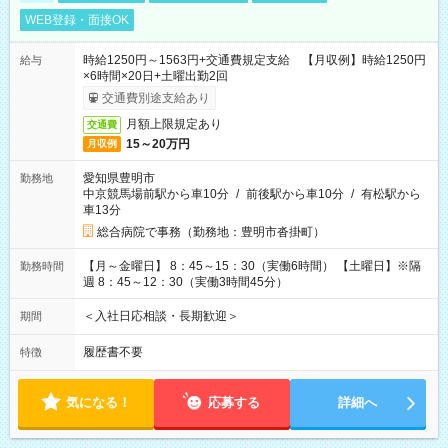
WEB登録・面接OK
時給1250円～1563円+交通費規定支給 【月収例】時給1250円
給与
×6時間×20日+土曜出勤2回
交通費別途支給あり
月額上限規定あり
交通費
15～20万円
月収例
愛知県豊明市
勤務地
中京競馬場前駅から車10分
/
前後駅から車10分
/
有松駅から
車13分
総合病院で事務（勤務地：豊明市沓掛町）
【月～金曜日】 8：45～15：30（実働6時間） 【土曜日】※隔
勤務時間
週 8：45～12：30（実働3時間45分）
＜入社日応相談・長期歓迎＞
期間
履歴書不要
特徴
気になる！
応募する
詳細へ