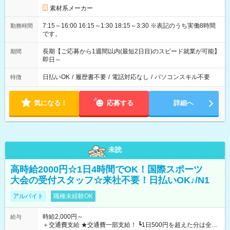
素材系メーカー
7:15～16:00 16:15～1:30 18:15～3:30 ※表記のうち実働8時間
勤務時間
です。
長期【ご応募から1週間以内(最短2日目)のスピード就業が可能】
期間
即日～
日払いOK
/
履歴書不要
/
電話対応なし
/
パソコンスキル不要
特徴
気になる！
応募する
詳細へ
未読
高時給2000円☆1日4時間でOK！国際スポーツ
大会の受付スタッフ☆来社不要！日払いOK♪/N1
アルバイト
職種未経験OK
時給2,000円～
給与
＋交通費支給 ★交通費一部支給！ ┗1日500円を超えた分は全額