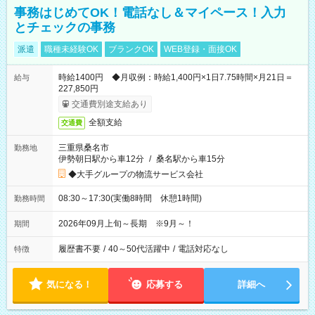
事務はじめてOK！電話なし＆マイペース！入力
とチェックの事務
派遣
職種未経験OK
ブランクOK
WEB登録・面接OK
時給1400円 ◆月収例：時給1,400円×1日7.75時間×月21日＝
給与
227,850円
交通費別途支給あり
全額支給
交通費
三重県桑名市
勤務地
伊勢朝日駅から車12分
/
桑名駅から車15分
◆大手グループの物流サービス会社
08:30～17:30(実働8時間 休憩1時間)
勤務時間
2026年09月上旬～長期 ※9月～！
期間
履歴書不要
/
40～50代活躍中
/
電話対応なし
特徴
気になる！
応募する
詳細へ