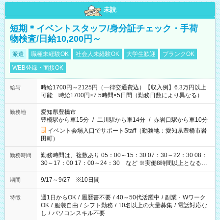
未読
短期＊イベントスタッフ/身分証チェック・手荷
物検査/日給10,200円～
派遣
職種未経験OK
社会人未経験OK
大学生歓迎
ブランクOK
WEB登録・面接OK
時給1700円～2125円（一律交通費込）【収入例】6.3万円以上
給与
可能 時給1700円×7.5時間×5日間（勤務日数により異なる）
愛知県豊橋市
勤務地
豊橋駅から車15分
/
二川駅から車14分
/
赤岩口駅から車10分
イベント会場入口でサポートStaff（勤務地：愛知県豊橋市岩
田町）
勤務時間は、複数あり 05：00～15：30 07：30～22：30 08：
勤務時間
30～17：00 17：00～24：30 など ※実働8時間以上となる勤
務もあります。 【休憩】60分+他休憩あり 交替で取得します。
安全面に配慮しこまめな休憩があります。
9/17～9/27 ※10日間
期間
週1日からOK
/
履歴書不要
/
40～50代活躍中
/
副業・Wワーク
特徴
OK
/
服装自由
/
シフト勤務
/
10名以上の大量募集
/
電話対応な
し
/
パソコンスキル不要