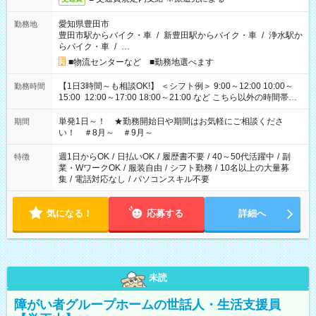
愛知県豊田市
勤務地
豊田市駅からバイク・車
/
新豊田駅からバイク・車
/
浄水駅か
らバイク・車
/
…
■物流センターなど ■勤務地選べます
【1日3時間～も相談OK!】 ＜シフト例＞ 9:00～12:00 10:00～
勤務時間
15:00 12:00～17:00 18:00～21:00 など こちら以外の時間帯も
お気軽にご相談ください！
単発1日～！ ★勤務開始日や期間はお気軽にご相談くださ
期間
い！ ＃8月～ ＃9月～
週1日からOK
/
日払いOK
/
履歴書不要
/
40～50代活躍中
/
副
特徴
業・WワークOK
/
服装自由
/
シフト勤務
/
10名以上の大量募
集
/
電話対応なし
/
パソコンスキル不要
気になる！
応募する
詳細へ
未読
障がい者グループホームの世話人・生活支援員