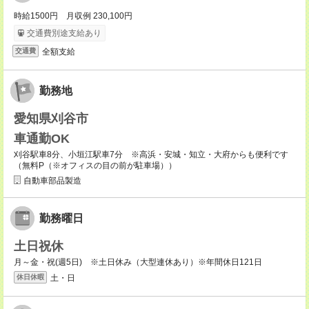
時給1500円 月収例 230,100円
交通費別途支給あり
全額支給
交通費
勤務地
愛知県刈谷市
車通勤OK
刈谷駅車8分、小垣江駅車7分 ※高浜・安城・知立・大府からも便利です
（無料P（※オフィスの目の前が駐車場））
自動車部品製造
勤務曜日
土日祝休
月～金・祝(週5日) ※土日休み（大型連休あり）※年間休日121日
土・日
休日休暇