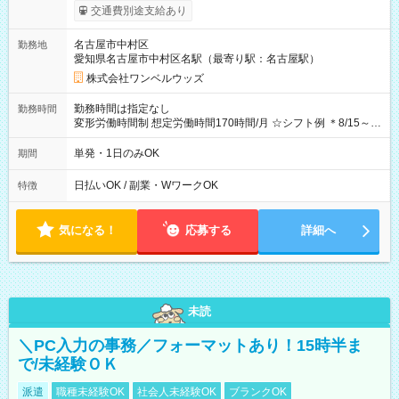
支給！ ※往復500円以内の方は自己負担となります ★日払い
交通費別途支給あり
OK！（規定あり） ┗働いたその日に現金GET♪ お仕事後はコン
ビニATMから 日払い分を引き落とせます！ 【試用期間】試用
名古屋市中村区
勤務地
期間なし
愛知県名古屋市中村区名駅（最寄り駅：名古屋駅）
株式会社ワンベルウッズ
勤務時間は指定なし
勤務時間
変形労働時間制 想定労働時間170時間/月 ☆シフト例 ＊8/15～
10/26 全日共通 08：00～12：00 17：00～21：00 ＊8/31
～9/19のみ下記シフトもあります！ 12：00～16：00 ＊9/6～
単発・1日のみOK
期間
10/6、10/11～26のみ下記シフトもあります！ 07：00～11：
00
日払いOK / 副業・WワークOK
特徴
気になる！
応募する
詳細へ
未読
＼PC入力の事務／フォーマットあり！15時半ま
で/未経験ＯＫ
派遣
職種未経験OK
社会人未経験OK
ブランクOK