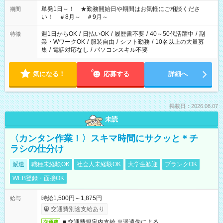
お気軽にご相談ください！
単発1日～！ ★勤務開始日や期間はお気軽にご相談くださ
期間
い！ ＃8月～ ＃9月～
週1日からOK
/
日払いOK
/
履歴書不要
/
40～50代活躍中
/
副
特徴
業・WワークOK
/
服装自由
/
シフト勤務
/
10名以上の大量募
集
/
電話対応なし
/
パソコンスキル不要
気になる！
応募する
詳細へ
掲載日：2026.08.07
未読
〈カンタン作業！〉スキマ時間にサクッと＊チ
ラシの仕分け
派遣
職種未経験OK
社会人未経験OK
大学生歓迎
ブランクOK
WEB登録・面接OK
時給1,500円～1,875円
給与
交通費別途支給あり
■ 交通費規定内支給 ※派遣先による
交通費