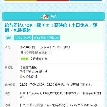
未読
給与即払いOK！駅チカ！高時給！土日休み！運
搬・包装業務
派遣
ブランクOK
WEB登録・面接OK
時給1600円 【月収例】268000円以上
給与
交通費別途支給あり
交通費支給有り
交通費
名古屋市港区
勤務地
東海通駅から徒歩5分
その他製造
22:00～7:00 13:00～22:00 ※表記のうち実働8時間です。
勤務時間
長期【ご応募から1週間以内(最短2日目)のスピード就業が可能】
期間
即日～
日払いOK
/
履歴書不要
/
電話対応なし
/
パソコンスキル不要
特徴