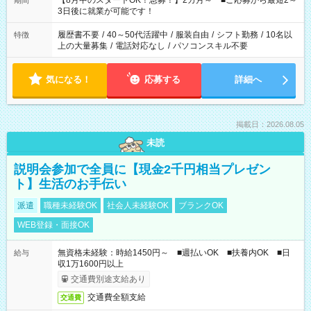
【8月中のスタートOK！急募！】2カ月～ ■ご応募から最短2～
期間
ね。 ※Wワーク希望の方へ 今ご覧のお仕事で希望する勤務時間
3日後に就業が可能です！
と、もう1つのお仕事の勤務時間。 合計で週40時間を超える場
合は応募できません。
履歴書不要
/
40～50代活躍中
/
服装自由
/
シフト勤務
/
10名以
特徴
上の大量募集
/
電話対応なし
/
パソコンスキル不要
気になる！
応募する
詳細へ
掲載日：2026.08.05
未読
説明会参加で全員に【現金2千円相当プレゼン
ト】生活のお手伝い
派遣
職種未経験OK
社会人未経験OK
ブランクOK
WEB登録・面接OK
無資格未経験：時給1450円～ ■週払いOK ■扶養内OK ■日
給与
収1万1600円以上
交通費別途支給あり
交通費全額支給
交通費