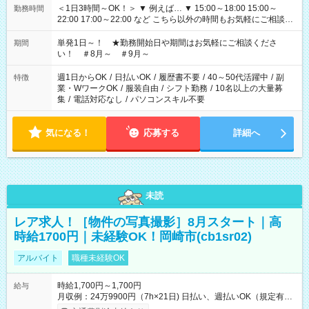
＜1日3時間～OK！＞ ▼ 例えば… ▼ 15:00～18:00 15:00～
勤務時間
22:00 17:00～22:00 など こちら以外の時間もお気軽にご相談く
ださい！
単発1日～！ ★勤務開始日や期間はお気軽にご相談くださ
期間
い！ ＃8月～ ＃9月～
週1日からOK
/
日払いOK
/
履歴書不要
/
40～50代活躍中
/
副
特徴
業・WワークOK
/
服装自由
/
シフト勤務
/
10名以上の大量募
集
/
電話対応なし
/
パソコンスキル不要
気になる！
応募する
詳細へ
未読
レア求人！［物件の写真撮影］8月スタート｜高
時給1700円｜未経験OK！岡崎市(cb1sr02)
アルバイト
職種未経験OK
時給1,700円～1,700円
給与
月収例：24万9900円（7h×21日) 日払い、週払いOK（規定有
り） 【試用期間】試用期間なし