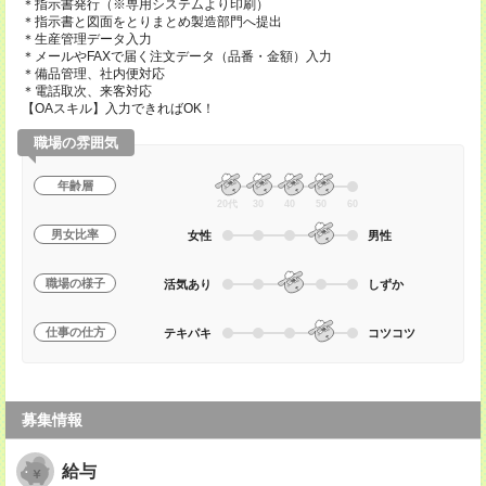
＊指示書発行（※専用システムより印刷）
＊指示書と図面をとりまとめ製造部門へ提出
＊生産管理データ入力
＊メールやFAXで届く注文データ（品番・金額）入力
＊備品管理、社内便対応
＊電話取次、来客対応
【OAスキル】入力できればOK！
職場の雰囲気
年齢層
20代
30
40
50
60
男女比率
女性
男性
職場の様子
活気あり
しずか
仕事の仕方
テキパキ
コツコツ
募集情報
給与