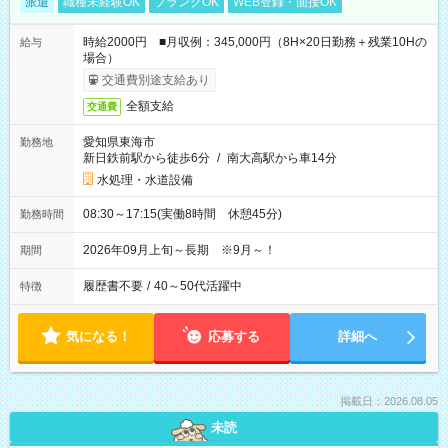
派遣
職種未経験OK
ブランクOK
WEB登録・面接OK
時給2000円 ■月収例：345,000円（8H×20日勤務＋残業10Hの
給与
場合）
交通費別途支給あり
全額支給
交通費
愛知県東海市
勤務地
新日鉄前駅から徒歩6分
/
南大高駅から車14分
水処理・水道設備
08:30～17:15(実働8時間 休憩45分)
勤務時間
2026年09月上旬～長期 ※9月～！
期間
履歴書不要
/
40～50代活躍中
特徴
気になる！
応募する
詳細へ
掲載日：2026.08.05
未読