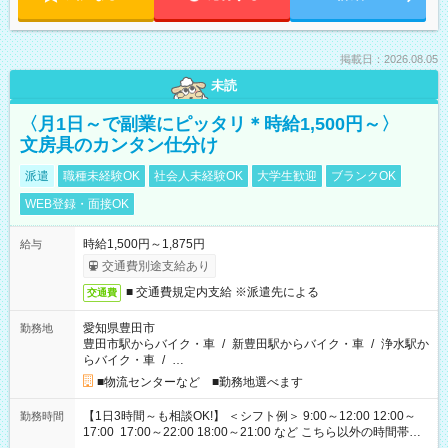
掲載日：2026.08.05
未読
〈月1日～で副業にピッタリ＊時給1,500円～〉
文房具のカンタン仕分け
派遣
職種未経験OK
社会人未経験OK
大学生歓迎
ブランクOK
WEB登録・面接OK
時給1,500円～1,875円
給与
交通費別途支給あり
■ 交通費規定内支給 ※派遣先による
交通費
愛知県豊田市
勤務地
豊田市駅からバイク・車
/
新豊田駅からバイク・車
/
浄水駅か
らバイク・車
/
…
■物流センターなど ■勤務地選べます
【1日3時間～も相談OK!】 ＜シフト例＞ 9:00～12:00 12:00～
勤務時間
17:00 17:00～22:00 18:00～21:00 など こちら以外の時間帯も