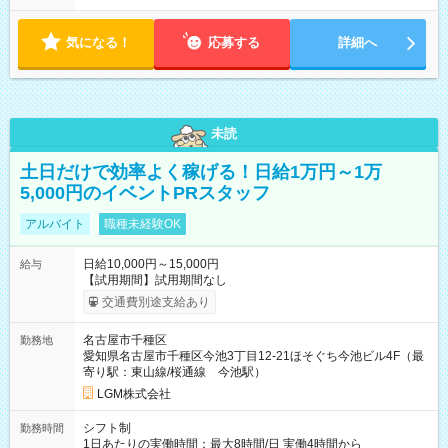
気になる！
応募する
詳細へ
未読
土日だけで効率よく稼げる！日給1万円～1万
5,000円のイベントPRスタッフ
アルバイト
職種未経験OK
日給10,000円～15,000円
給与
【試用期間】試用期間なし
交通費別途支給あり
名古屋市千種区
勤務地
愛知県名古屋市千種区今池3丁目12-21ほそぐち今池ビル4F（最
寄り駅：東山線/桜通線 今池駅）
LGM株式会社
シフト制
勤務時間
1日あたりの実働時間：最大8時間/日 実働4時間から