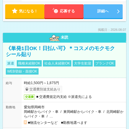
気になる！
応募する
詳細へ
掲載日：2026.08.07
未読
《単発1日OK！日払い可》＊コスメのモクモク
シール貼り
派遣
職種未経験OK
社会人未経験OK
大学生歓迎
ブランクOK
WEB登録・面接OK
時給1,500円～1,875円
給与
交通費別途支給あり
■ 交通費規定内支給 ※派遣先による
交通費
愛知県岡崎市
勤務地
岡崎駅からバイク・車
/
東岡崎駅からバイク・車
/
北岡崎駅か
らバイク・車
/
…
■物流センターなど ■勤務地選べます