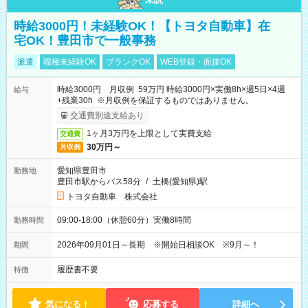
時給3000円！未経験OK！【トヨタ自動車】在
宅OK！豊田市で一般事務
派遣
職種未経験OK
ブランクOK
WEB登録・面接OK
時給3000円 月収例 59万円 時給3000円×実働8h×週5日×4週
給与
+残業30h ※月収例を保証するものではありません。
交通費別途支給あり
1ヶ月3万円を上限として実費支給
交通費
30万円～
月収例
愛知県豊田市
勤務地
豊田市駅からバス58分
/
土橋(愛知県)駅
トヨタ自動車 株式会社
09:00-18:00（休憩60分）実働8時間
勤務時間
2026年09月01日～長期 ※開始日相談OK ※9月～！
期間
履歴書不要
特徴
気になる！
応募する
詳細へ