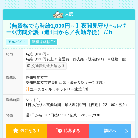
未読
【無資格でも時給1,830円～】夜間見守りヘルパ
ー✨訪問介護（週1日から／夜勤専従） /Jb
アルバイト
職種未経験OK
時給1,830円～
給与
時給1,830円以上 ※交通費一部支給（既定あり） ※経験・能力を
考慮して決定します 【収入例】 週1回勤務の場合：1,830円×8時
交通費別途支給あり
間×4回=5万8,560円 週3回勤務の場合：1,830円×8時間×12回
=17万5,680円 【試用期間】試用期間あり 試用期間の長さ：2ヶ
愛知県知立市
勤務地
月 ※ 雇用形態と給与に、本採用時と異なる部分があります。 雇
愛知県知立市逢妻町西栄（最寄り駅：一ツ木駅）
用形態：本採用時と同じです。 給与：時給 1,570円以上
ユースタイルラボラトリー株式会社
シフト制
勤務時間
1日あたりの実働時間：最大8時間/日 【夜勤】 22：00～翌9：
00 ※週1日～OK ／ 夜勤専従 ＊＊ 勤務時間例 ＊＊ ■22時か
ら翌7時 ■23時から翌8時 ■24時から翌9時 など ※上記の時間
週1日からOK / 日払いOK / 副業・WワークOK
特徴
内で8時間勤務（休憩1時間）ご利用者様により、時間は異なり
ます。 ※曜日固定（毎週同じ曜日での勤務となります）
気になる！
応募する
詳細へ