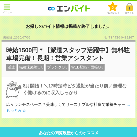
0
メニュー
気になる！
ログイン
お探しのバイト情報は掲載が終了しました。
掲載日 :2026
/
07
/
02
No.TSPT26-0432267
時給1500円＊【派遣スタッフ活躍中】無料駐
車場完備！長期！営業アシスタント
派遣
職種未経験OK
ブランクOK
WEB登録・面接OK
8月開始！＼17時定時ピタ退勤が当たり前／無理な
く働けるのに収入しっかり
広々ランチスペース＊美味しくてリーズナブルな社食で栄養チャー
...
もっとみる
あなたの閲覧履歴からのオススメ