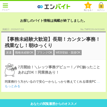
0
メニュー
気になる！
ログイン
お探しのバイト情報は掲載が終了しました。
掲載日 :2026
/
07
/
16
No.TMPE26-0431949
【事務未経験大歓迎】長期！カンタン事務！
残業なし！朝ゆっくり
派遣
職種未経験OK
ブランクOK
WEB登録・面接OK
7月開始！＼レッツ事務デビュー！／PC触ったこと
あればOK！同業務あり！
同業務行う方がいるので安心一からしっかり教えてくれる環境PC
...
もっとみる
あなたの閲覧履歴からのオススメ