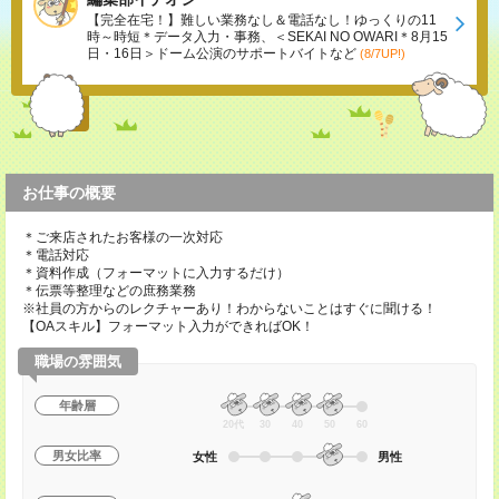
【完全在宅！】難しい業務なし＆電話なし！ゆっくりの11
時～時短＊データ入力・事務、＜SEKAI NO OWARI＊8月15
日・16日＞ドーム公演のサポートバイトなど
(8/7UP!)
お仕事の概要
＊ご来店されたお客様の一次対応
＊電話対応
＊資料作成（フォーマットに入力するだけ）
＊伝票等整理などの庶務業務
※社員の方からのレクチャーあり！わからないことはすぐに聞ける！
【OAスキル】フォーマット入力ができればOK！
職場の雰囲気
年齢層
20代
30
40
50
60
男女比率
女性
男性