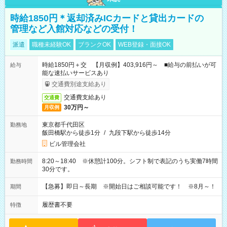
時給1850円＊返却済みICカードと貸出カードの
管理など入館対応などの受付！
派遣
職種未経験OK
ブランクOK
WEB登録・面接OK
時給1850円＋交 【月収例】403,916円～ ■給与の前払いが可
給与
能な速払いサービスあり
交通費別途支給あり
交通費支給あり
交通費
30万円～
月収例
東京都千代田区
勤務地
飯田橋駅から徒歩1分
/
九段下駅から徒歩14分
ビル管理会社
8:20～18:40 ※休憩計100分。シフト制で表記のうち実働7時間
勤務時間
30分です。
【急募】即日～長期 ※開始日はご相談可能です！ ※8月～！
期間
履歴書不要
特徴