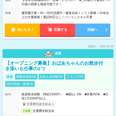
【現在も積極採用中！急募！】2カ月～ ■ご応募から最短2～3
期間
の方へ 今ご覧のお仕事で希望する勤務時間と、もう1つのお仕事
日後の就業も相談可能です！
の勤務時間。 合計で週40時間を超える場合は応募できません。
履歴書不要
/
40～50代活躍中
/
服装自由
/
シフト勤務
/
10名以
特徴
上の大量募集
/
電話対応なし
/
パソコンスキル不要
気になる！
応募する
詳細へ
掲載日：2026.08.08
未読
【オープニング募集】おばあちゃんのお散歩付
き添いも仕事の1つ
派遣
職種未経験OK
社会人未経験OK
ブランクOK
WEB登録・面接OK
無資格未経験：時給1500円～ ■週払いOK ■扶養内OK ■日
給与
収1万2000円以上
交通費別途支給あり
交通費全額支給
交通費