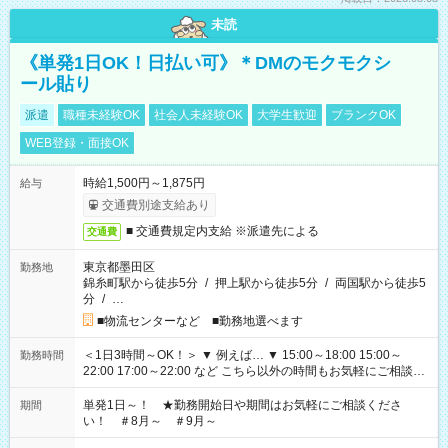
未読
《単発1日OK！日払い可》＊DMのモクモクシ
ール貼り
派遣
職種未経験OK
社会人未経験OK
大学生歓迎
ブランクOK
WEB登録・面接OK
時給1,500円～1,875円
給与
交通費別途支給あり
■ 交通費規定内支給 ※派遣先による
交通費
東京都墨田区
勤務地
錦糸町駅から徒歩5分
/
押上駅から徒歩5分
/
両国駅から徒歩5
分
/
…
■物流センターなど ■勤務地選べます
＜1日3時間～OK！＞ ▼ 例えば… ▼ 15:00～18:00 15:00～
勤務時間
22:00 17:00～22:00 など こちら以外の時間もお気軽にご相談く
ださい！
単発1日～！ ★勤務開始日や期間はお気軽にご相談くださ
期間
い！ ＃8月～ ＃9月～