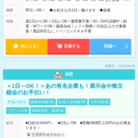
仕事により勤務時間が異なります
即日～OK！ ◆お好きな日1日～働けます ◆急募
期間
週1日からOK
/
日払いOK
/
履歴書不要
/
40～50代活躍中
/
副
特徴
業・WワークOK
/
服装自由
/
シフト勤務
/
10名以上の大量募
集
/
電話対応なし
/
パソコンスキル不要
気になる！
応募する
詳細へ
掲載日：2026.08.08
未読
＜1日～OK！＞あの有名企業も！展示会や株主
総会のお手伝い！
アルバイト
職種未経験OK
社会人未経験OK
大学生歓迎
ブランクOK
WEB登録・面接OK
■日給16,840円～ ■日払いOK ■実働3時間5,120円のお仕事あ
給与
ります！
交通費別途支給あり