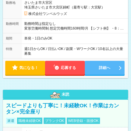
さいたま市大宮区
勤務地
埼玉県さいたま市大宮区錦町（最寄り駅：大宮駅）
株式会社ワンベルウッズ
勤務時間は指定なし
勤務時間
変形労働時間制 想定労働時間160時間/月 【シフト例】 ・8：00
～21：00
単発・1日のみOK
期間
週1日からOK / 日払いOK / 副業・WワークOK / 10名以上の大量
特徴
募集
気になる！
応募する
詳細へ
未読
スピードよりも丁寧に！未経験OK！作業はカン
タン×完全座り
派遣
職種未経験OK
ブランクOK
WEB登録・面接OK