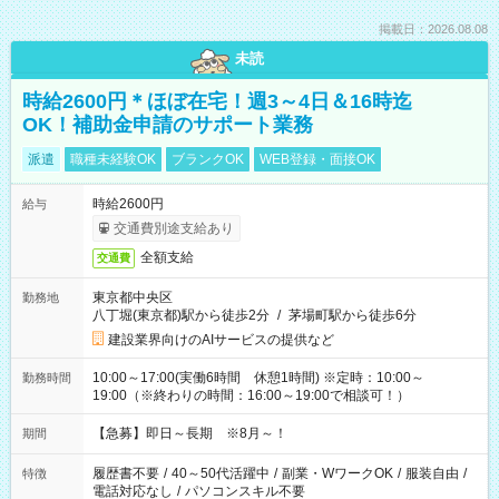
掲載日：2026.08.08
未読
時給2600円＊ほぼ在宅！週3～4日＆16時迄
OK！補助金申請のサポート業務
派遣
職種未経験OK
ブランクOK
WEB登録・面接OK
時給2600円
給与
交通費別途支給あり
全額支給
交通費
東京都中央区
勤務地
八丁堀(東京都)駅から徒歩2分
/
茅場町駅から徒歩6分
建設業界向けのAIサービスの提供など
10:00～17:00(実働6時間 休憩1時間) ※定時：10:00～
勤務時間
19:00（※終わりの時間：16:00～19:00で相談可！）
【急募】即日～長期 ※8月～！
期間
履歴書不要
/
40～50代活躍中
/
副業・WワークOK
/
服装自由
/
特徴
電話対応なし
/
パソコンスキル不要