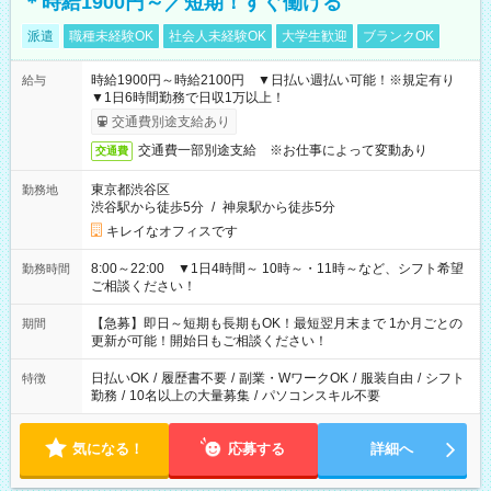
＊時給1900円～／短期！すぐ働ける
派遣
職種未経験OK
社会人未経験OK
大学生歓迎
ブランクOK
時給1900円～時給2100円 ▼日払い週払い可能！※規定有り
給与
▼1日6時間勤務で日収1万以上！
交通費別途支給あり
交通費一部別途支給 ※お仕事によって変動あり
交通費
東京都渋谷区
勤務地
渋谷駅から徒歩5分
/
神泉駅から徒歩5分
キレイなオフィスです
8:00～22:00 ▼1日4時間～ 10時～・11時～など、シフト希望
勤務時間
ご相談ください！
【急募】即日～短期も長期もOK！最短翌月末まで 1か月ごとの
期間
更新が可能！開始日もご相談ください！
日払いOK
/
履歴書不要
/
副業・WワークOK
/
服装自由
/
シフト
特徴
勤務
/
10名以上の大量募集
/
パソコンスキル不要
気になる！
応募する
詳細へ