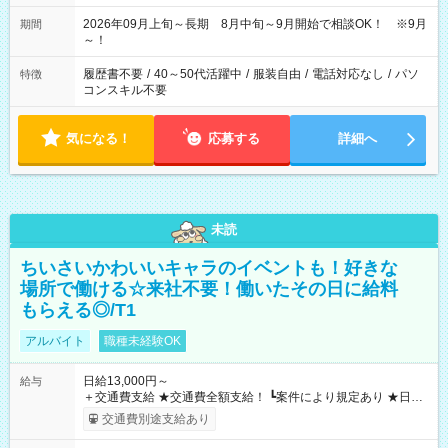
2026年09月上旬～長期 8月中旬～9月開始で相談OK！ ※9月
期間
～！
履歴書不要
/
40～50代活躍中
/
服装自由
/
電話対応なし
/
パソ
特徴
コンスキル不要
気になる！
応募する
詳細へ
未読
ちいさいかわいいキャラのイベントも！好きな
場所で働ける☆来社不要！働いたその日に給料
もらえる◎/T1
アルバイト
職種未経験OK
日給13,000円～
給与
＋交通費支給 ★交通費全額支給！ ┗案件により規定あり ★日払
いOK！（規定あり） ┗働いたその日に現金GET♪ お仕事後はコ
交通費別途支給あり
ンビニATMから 日払い分を引き落とせます！ 【試用期間】試
用期間なし