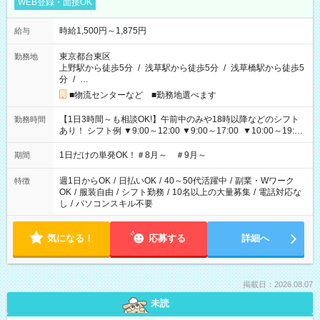
WEB登録・面接OK
時給1,500円～1,875円
給与
東京都台東区
勤務地
上野駅から徒歩5分
/
浅草駅から徒歩5分
/
浅草橋駅から徒歩5
分
/
…
■物流センターなど ■勤務地選べます
【1日3時間～も相談OK!】午前中のみや18時以降などのシフト
勤務時間
あり！ シフト例 ▼9:00～12:00 ▼9:00～17:00 ▼10:00～19:00
▼18:00～21:00
1日だけの単発OK！＃8月～ ＃9月～
期間
週1日からOK
/
日払いOK
/
40～50代活躍中
/
副業・Wワーク
特徴
OK
/
服装自由
/
シフト勤務
/
10名以上の大量募集
/
電話対応な
し
/
パソコンスキル不要
気になる！
応募する
詳細へ
掲載日：2026.08.07
未読