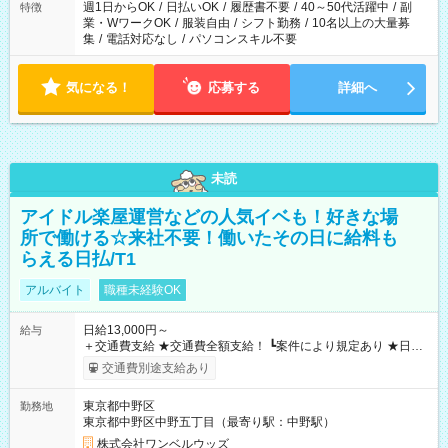
週1日からOK
/
日払いOK
/
履歴書不要
/
40～50代活躍中
/
副
特徴
業・WワークOK
/
服装自由
/
シフト勤務
/
10名以上の大量募
集
/
電話対応なし
/
パソコンスキル不要
気になる！
応募する
詳細へ
未読
アイドル楽屋運営などの人気イベも！好きな場
所で働ける☆来社不要！働いたその日に給料も
らえる日払/T1
アルバイト
職種未経験OK
日給13,000円～
給与
＋交通費支給 ★交通費全額支給！ ┗案件により規定あり ★日払
いOK！（規定あり） ┗働いたその日に現金GET♪ お仕事後はコ
交通費別途支給あり
ンビニATMから 日払い分を引き落とせます！ 【試用期間】試
用期間なし
東京都中野区
勤務地
東京都中野区中野五丁目（最寄り駅：中野駅）
株式会社ワンベルウッズ