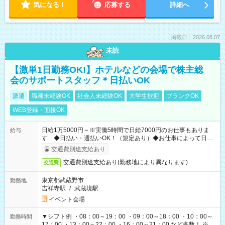
気になる！
応募する
詳細へ
掲載日：2026.08.07
未読
【激単1日勤務OK!】ホテルなどの会場で株主総
会のサポートスタッフ＊日払いOK
派遣
職種未経験OK
社会人未経験OK
大学生歓迎
ブランクOK
WEB登録・面接OK
日給1万5000円～※実働5時間で日給7000円のお仕事もありま
給与
す ◆日払い・週払いOK！（規定あり）◆お仕事によって日給
も異なります
交通費別途支給あり
交通費別途支給あり(勤務地により異なります)
交通費
東京都武蔵野市
勤務地
吉祥寺駅
/
武蔵境駅
イベント会場
▼シフト例 ・08：00～19：00 ・09：00～18：00 ・10：00～
勤務時間
17：00 ・13：00～22：00 ・16：00～21：00 など多数！ ※お