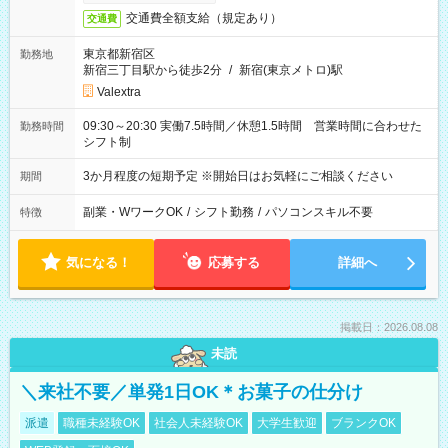
交通費全額支給（規定あり）
交通費
東京都新宿区
勤務地
新宿三丁目駅から徒歩2分
/
新宿(東京メトロ)駅
Valextra
09:30～20:30 実働7.5時間／休憩1.5時間 営業時間に合わせた
勤務時間
シフト制
3か月程度の短期予定 ※開始日はお気軽にご相談ください
期間
副業・WワークOK
/
シフト勤務
/
パソコンスキル不要
特徴
気になる！
応募する
詳細へ
掲載日：2026.08.08
未読
＼来社不要／単発1日OK＊お菓子の仕分け
派遣
職種未経験OK
社会人未経験OK
大学生歓迎
ブランクOK