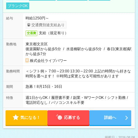
ブランクOK
時給1250円～
給与
交通費別途支給あり
支給（規定有り）
交通費
東京都文京区
勤務地
後楽園駅から徒歩5分
/
水道橋駅から徒歩5分
/
春日(東京都)駅
から徒歩7分
株式会社ライブパワー
＜シフト例＞ 7:00～23:00 13:30～22:00 上記の時間から好きな
勤務時間
時間を選べます！ ※時間は変更となる可能性があります
急募！8月15日・16日
期間
週1日からOK
/
履歴書不要
/
副業・WワークOK
/
シフト勤務
/
特徴
電話対応なし
/
パソコンスキル不要
気になる！
応募する
詳細へ
掲載日：2026.08.08