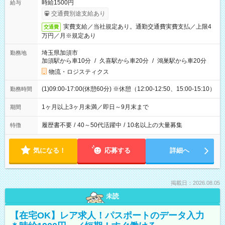
時給1500円
給与
交通費別途支給あり
実費支給／当社規定あり。通勤交通費実費支払／上限4
交通費
万円／月※規定あり
埼玉県加須市
勤務地
加須駅から車10分
/
久喜駅から車20分
/
鴻巣駅から車20分
物流・ロジスティクス
(1)09:00-17:00(休憩60分) ※休憩（12:00-12:50、15:00-15:10）
勤務時間
1ヶ月以上3ヶ月未満／即日～9月末まで
期間
履歴書不要
/
40～50代活躍中
/
10名以上の大量募集
特徴
気になる！
応募する
詳細へ
掲載日：2026.08.05
未読
【在宅OK】レア求人！パスポートのデータ入力