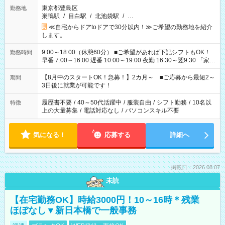
東京都豊島区
勤務地
巣鴨駅
/
目白駅
/
北池袋駅
/
…
≪自宅からドアtoドアで30分以内！≫ご希望の勤務地を紹介
します。
9:00～18:00（休憩60分） ■ご希望があれば下記シフトもOK！
勤務時間
早番 7:00～16:00 遅番 10:00～19:00 夜勤 16:30～翌9:30 「家族
と休みを合わせたい」 「余裕を持って夕飯の準備がしたい」
「できれば残業はしたくない」 など、ご希望を教えてください
【8月中のスタートOK！急募！】2カ月～ ■ご応募から最短2～
期間
ね。 ※Wワーク希望の方へ 今ご覧のお仕事で希望する勤務時間
3日後に就業が可能です！
と、もう1つのお仕事の勤務時間。 合計で週40時間を超える場
合は応募できません。
履歴書不要
/
40～50代活躍中
/
服装自由
/
シフト勤務
/
10名以
特徴
上の大量募集
/
電話対応なし
/
パソコンスキル不要
気になる！
応募する
詳細へ
掲載日：2026.08.07
未読
【在宅勤務OK】時給3000円！10～16時＊残業
ほぼなし▼新日本橋で一般事務