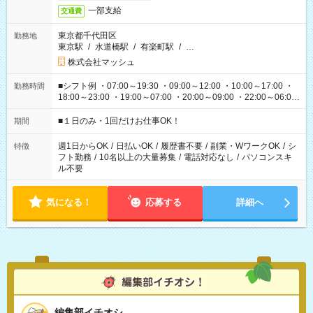
一部支給
交通費
東京都千代田区
勤務地
東京駅
/
水道橋駅
/
有楽町駅
/
…
株式会社マッシュ
■シフト例 ・07:00～19:30 ・09:00～12:00 ・10:00～17:00 ・
勤務時間
18:00～23:00 ・19:00～07:00 ・20:00～09:00 ・22:00～06:00
etc ★最短で3時間で5,120円のお仕事から 15時間で2万円近く稼
げるお仕事も！ ご希望のお時間に合わせてご紹介！ ※シフトは
■１日のみ・1回だけお仕事OK！
期間
現場によって異なります。 ※勿論、休憩時間はあるのでご安心
ください！
週1日からOK
/
日払いOK
/
履歴書不要
/
副業・WワークOK
/
シ
特徴
フト勤務
/
10名以上の大量募集
/
電話対応なし
/
パソコンスキ
ル不要
気になる！
応募する
詳細へ
編集部イチオシ