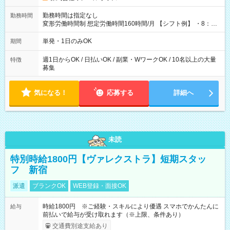
勤務時間は指定なし
勤務時間
変形労働時間制 想定労働時間160時間/月 【シフト例】 ・8：00
～21：00
単発・1日のみOK
期間
週1日からOK / 日払いOK / 副業・WワークOK / 10名以上の大量
特徴
募集
気になる！
応募する
詳細へ
未読
特別時給1800円【ヴァレクストラ】短期スタッ
フ 新宿
派遣
ブランクOK
WEB登録・面接OK
時給1800円 ※ご経験・スキルにより優遇 スマホでかんたんに
給与
前払いで給与が受け取れます（※上限、条件あり）
交通費別途支給あり