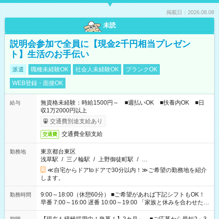
掲載日：2026.08.08
未読
説明会参加で全員に【現金2千円相当プレゼン
ト】生活のお手伝い
派遣
職種未経験OK
社会人未経験OK
ブランクOK
WEB登録・面接OK
無資格未経験：時給1500円～ ■週払いOK ■扶養内OK ■日
給与
収1万2000円以上
交通費別途支給あり
交通費全額支給
交通費
東京都台東区
勤務地
浅草駅
/
三ノ輪駅
/
上野御徒町駅
/
…
≪自宅からドアtoドアで30分以内！≫ご希望の勤務地を紹介
します。
9:00～18:00（休憩60分） ■ご希望があれば下記シフトもOK！
勤務時間
早番 7:00～16:00 遅番 10:00～19:00 「家族と休みを合わせた
い」 「余裕を持って夕飯の準備がしたい」 「できれば残業はし
たくない」 など、ご希望を教えてくださいね。 ※Wワーク希望