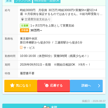
派遣
ブランクOK
WEB登録・面接OK
時給3000円 月収例 30万円 時給3000円×実働5h×週5日×4
給与
週 ※月収例を保証するものではありません。※給与即受取りサ
ービス利用可（利用条件有）
交通費別途支給あり
1ヶ月3万円を上限として実費支給
交通費
30万円～
月収例
東京都中央区
勤務地
新日本橋駅から徒歩3分
/
三越前駅から徒歩1分
サ－ビス
10:00-16:00（休憩60分）実働5時間（残業少なめ！）
勤務時間
2026年09月01日～長期 ※開始日相談OK ※9月～！
期間
履歴書不要
特徴
気になる！
応募する
詳細へ
掲載日：2026.08.07
未読