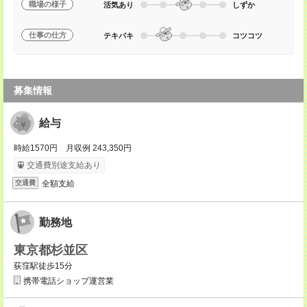
職場の様子
活気あり
しずか
仕事の仕方
テキパキ
コツコツ
募集情報
給与
時給1570円 月収例 243,350円
交通費別途支給あり
全額支給
交通費
勤務地
東京都杉並区
荻窪駅徒歩15分
携帯電話ショップ運営業