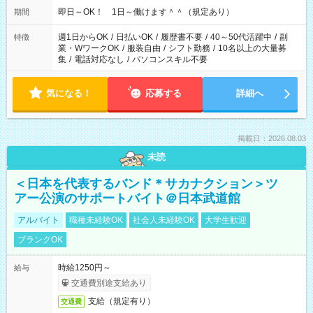
即日～OK！ 1日～働けます＾＾（規定あり）
期間
週1日からOK
/
日払いOK
/
履歴書不要
/
40～50代活躍中
/
副
特徴
業・WワークOK
/
服装自由
/
シフト勤務
/
10名以上の大量募
集
/
電話対応なし
/
パソコンスキル不要
気になる！
応募する
詳細へ
掲載日：2026.08.03
未読
＜日本を代表するバンド＊サカナクション＞ツ
アー公演のサポートバイト＠日本武道館
アルバイト
職種未経験OK
社会人未経験OK
大学生歓迎
ブランクOK
時給1250円～
給与
交通費別途支給あり
支給（規定有り）
交通費