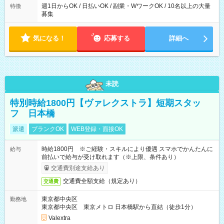
週1日からOK / 日払いOK / 副業・WワークOK / 10名以上の大量
特徴
募集
気になる！
応募する
詳細へ
未読
特別時給1800円【ヴァレクストラ】短期スタッ
フ 日本橋
派遣
ブランクOK
WEB登録・面接OK
時給1800円 ※ご経験・スキルにより優遇 スマホでかんたんに
給与
前払いで給与が受け取れます（※上限、条件あり）
交通費別途支給あり
交通費全額支給（規定あり）
交通費
東京都中央区
勤務地
東京都中央区 東京メトロ 日本橋駅から直結（徒歩1分）
Valextra