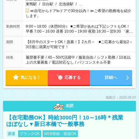
巣鴨駅
/
目白駅
/
北池袋駅
/
…
≪自宅からドアtoドアで30分以内！≫ご希望の勤務地を紹介
します。
9:00～18:00（休憩60分） ■ご希望があれば下記シフトもOK！
勤務時間
早番 7:00～16:00 遅番 10:00～19:00 夜勤 16:30～翌9:30 「家族
と休みを合わせたい」 「余裕を持って夕飯の準備がしたい」
「できれば残業はしたくない」 など、ご希望を教えてください
【8月中のスタートOK！急募！】2カ月～ ■ご応募から最短2～
期間
ね。 ※Wワーク希望の方へ 今ご覧のお仕事で希望する勤務時間
3日後に就業が可能です！
と、もう1つのお仕事の勤務時間。 合計で週40時間を超える場
合は応募できません。
履歴書不要
/
40～50代活躍中
/
服装自由
/
シフト勤務
/
10名以
特徴
上の大量募集
/
電話対応なし
/
パソコンスキル不要
気になる！
応募する
詳細へ
掲載日：2026.08.07
未読
【在宅勤務OK】時給3000円！10～16時＊残業
ほぼなし▼新日本橋で一般事務
派遣
ブランクOK
WEB登録・面接OK