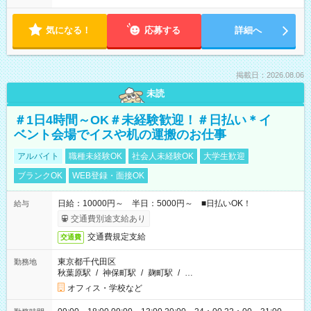
気になる！
応募する
詳細へ
掲載日：2026.08.06
未読
＃1日4時間～OK＃未経験歓迎！＃日払い＊イ
ベント会場でイスや机の運搬のお仕事
アルバイト
職種未経験OK
社会人未経験OK
大学生歓迎
ブランクOK
WEB登録・面接OK
日給：10000円～ 半日：5000円～ ■日払いOK！
給与
交通費別途支給あり
交通費規定支給
交通費
東京都千代田区
勤務地
秋葉原駅
/
神保町駅
/
麹町駅
/
…
オフィス・学校など