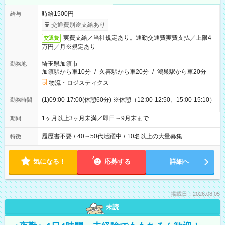
時給1500円
給与
交通費別途支給あり
実費支給／当社規定あり。通勤交通費実費支払／上限4
交通費
万円／月※規定あり
埼玉県加須市
勤務地
加須駅から車10分
/
久喜駅から車20分
/
鴻巣駅から車20分
物流・ロジスティクス
(1)09:00-17:00(休憩60分) ※休憩（12:00-12:50、15:00-15:10）
勤務時間
1ヶ月以上3ヶ月未満／即日～9月末まで
期間
履歴書不要
/
40～50代活躍中
/
10名以上の大量募集
特徴
気になる！
応募する
詳細へ
掲載日：2026.08.05
未読