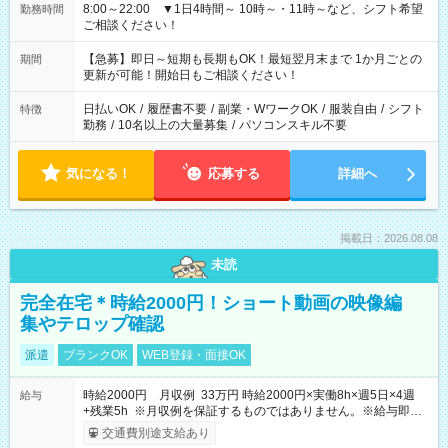
8:00～22:00 ▼1日4時間～ 10時～・11時～など、シフト希望
勤務時間
ご相談ください！
【急募】即日～短期も長期もOK！最短翌月末まで 1か月ごとの
期間
更新が可能！開始日もご相談ください！
日払いOK
/
履歴書不要
/
副業・WワークOK
/
服装自由
/
シフト
特徴
勤務
/
10名以上の大量募集
/
パソコンスキル不要
気になる！
応募する
詳細へ
掲載日：2026.08.08
未読
完全在宅＊時給2000円！ショート動画の映像編
集やテロップ確認
派遣
ブランクOK
WEB登録・面接OK
時給2000円 月収例 33万円 時給2000円×実働8h×週5日×4週
給与
+残業5h ※月収例を保証するものではありません。※給与即受
取りサービス利用可（利用条件有）
交通費別途支給あり