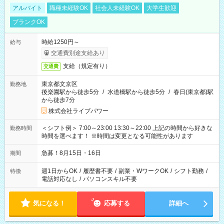
アルバイト
職種未経験OK
社会人未経験OK
大学生歓迎
ブランクOK
時給1250円～
給与
交通費別途支給あり
支給（規定有り）
交通費
東京都文京区
勤務地
後楽園駅から徒歩5分
/
水道橋駅から徒歩5分
/
春日(東京都)駅
から徒歩7分
株式会社ライブパワー
＜シフト例＞ 7:00～23:00 13:30～22:00 上記の時間から好きな
勤務時間
時間を選べます！ ※時間は変更となる可能性があります
急募！8月15日・16日
期間
週1日からOK
/
履歴書不要
/
副業・WワークOK
/
シフト勤務
/
特徴
電話対応なし
/
パソコンスキル不要
気になる！
応募する
詳細へ