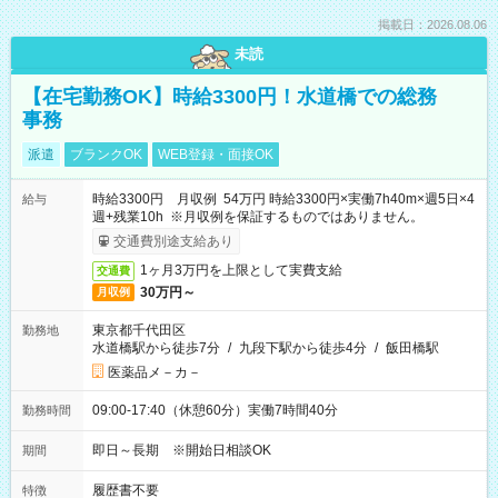
掲載日：2026.08.06
未読
【在宅勤務OK】時給3300円！水道橋での総務
事務
派遣
ブランクOK
WEB登録・面接OK
時給3300円 月収例 54万円 時給3300円×実働7h40m×週5日×4
給与
週+残業10h ※月収例を保証するものではありません。
交通費別途支給あり
1ヶ月3万円を上限として実費支給
交通費
30万円～
月収例
東京都千代田区
勤務地
水道橋駅から徒歩7分
/
九段下駅から徒歩4分
/
飯田橋駅
医薬品メ－カ－
09:00-17:40（休憩60分）実働7時間40分
勤務時間
即日～長期 ※開始日相談OK
期間
履歴書不要
特徴