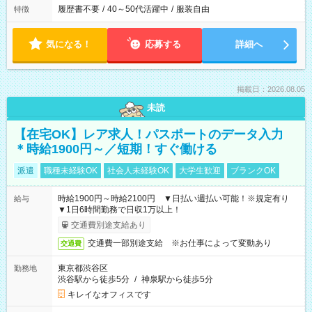
履歴書不要
/
40～50代活躍中
/
服装自由
特徴
気になる！
応募する
詳細へ
掲載日：2026.08.05
未読
【在宅OK】レア求人！パスポートのデータ入力
＊時給1900円～／短期！すぐ働ける
派遣
職種未経験OK
社会人未経験OK
大学生歓迎
ブランクOK
時給1900円～時給2100円 ▼日払い週払い可能！※規定有り
給与
▼1日6時間勤務で日収1万以上！
交通費別途支給あり
交通費一部別途支給 ※お仕事によって変動あり
交通費
東京都渋谷区
勤務地
渋谷駅から徒歩5分
/
神泉駅から徒歩5分
キレイなオフィスです