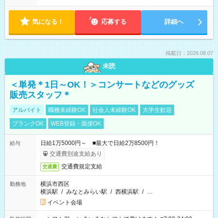
気になる！
応募する
詳細へ
掲載日：2026.08.07
未読
＜単発＊1日～OK！＞コンサートなどのグッズ
販売スタッフ＊
アルバイト
職種未経験OK
社会人未経験OK
大学生歓迎
ブランクOK
WEB登録・面接OK
日給1万5000円～ ■最大で日給2万8500円！
給与
交通費別途支給あり
交通費規定支給
交通費
横浜市西区
勤務地
横浜駅
/
みなとみらい駅
/
西横浜駅
/
…
イベント会場