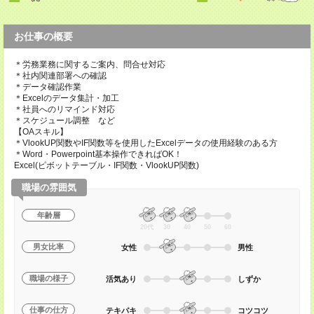
お仕事の概要
＊労務業務に関するご案内、問合せ対応
＊社内関連部署への確認
＊データ確認作業
＊Excelのデータ集計・加工
＊社員へのリマインド対応
＊スケジュール調整 など
【OAスキル】
＊VlookUP関数やIF関数等を使用したExcelデータの使用経験のある方
＊Word・Powerpoint基本操作できればOK！
Excel(ピボットテーブル・IF関数・VlookUP関数)
職場の雰囲気
年齢層
20代
30
40
50
60
男女比率
女性
男性
職場の様子
活気あり
しずか
仕事の仕方
テキパキ
コツコツ