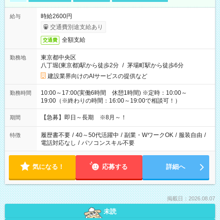
時給2600円
給与
交通費別途支給あり
全額支給
交通費
東京都中央区
勤務地
八丁堀(東京都)駅から徒歩2分
/
茅場町駅から徒歩6分
建設業界向けのAIサービスの提供など
10:00～17:00(実働6時間 休憩1時間) ※定時：10:00～
勤務時間
19:00（※終わりの時間：16:00～19:00で相談可！）
【急募】即日～長期 ※8月～！
期間
履歴書不要
/
40～50代活躍中
/
副業・WワークOK
/
服装自由
/
特徴
電話対応なし
/
パソコンスキル不要
気になる！
応募する
詳細へ
掲載日：2026.08.07
未読