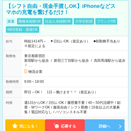
【シフト自由・現金手渡しOK】iPhoneなどス
マホの充電を繋げるだけ！
派遣
職種未経験OK
社会人未経験OK
大学生歓迎
ブランクOK
WEB登録・面接OK
時給1414円～ ▼日払いOK（規定あり） ■初勤務手当あり
給与
※規定による
東京都新宿区
勤務地
新宿駅から徒歩
/
新宿三丁目駅から徒歩
/
高田馬場駅から徒歩
/
…
物流企業
9:00～18:00
勤務時間
即日～OK！ 1日～働けます＾＾（規定あり）
期間
週1日からOK
/
日払いOK
/
履歴書不要
/
40～50代活躍中
/
副
特徴
業・WワークOK
/
服装自由
/
シフト勤務
/
10名以上の大量募
集
/
電話対応なし
/
パソコンスキル不要
気になる！
応募する
詳細へ