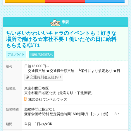
未読
ちいさいかわいいキャラのイベントも！好きな
場所で働ける☆来社不要！働いたその日に給料
もらえる◎/T1
アルバイト
職種未経験OK
日給13,000円～
給与
＋交通費支給 ★交通費全額支給！ ┗案件により規定あり ★日払
いOK！（規定あり） ┗働いたその日に現金GET♪ お仕事後はコ
交通費別途支給あり
ンビニATMから 日払い分を引き落とせます！ 【試用期間】試
用期間なし
東京都世田谷区
勤務地
東京都世田谷区北沢（最寄り駅：下北沢駅）
株式会社ワンベルウッズ
勤務時間は指定なし
勤務時間
変形労働時間制 想定労働時間160時間/月 【シフト例】 ・8：00
～21：00
単発・1日のみOK
期間