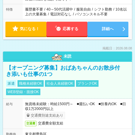
の勤務時間。 合計で週40時間を超える場合は応募できません。
履歴書不要
/
40～50代活躍中
/
服装自由
/
シフト勤務
/
10名以
特徴
上の大量募集
/
電話対応なし
/
パソコンスキル不要
気になる！
応募する
詳細へ
掲載日：2026.08.08
未読
【オープニング募集】おばあちゃんのお散歩付
き添いも仕事の1つ
派遣
職種未経験OK
社会人未経験OK
ブランクOK
WEB登録・面接OK
無資格未経験：時給1500円～ ■週払いOK ■扶養内OK ■日
給与
収1万2000円以上
交通費別途支給あり
交通費全額支給
交通費
東京都豊島区
勤務地