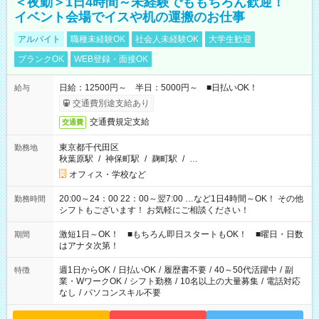
＜夜勤＞1日4時間～未経験でももちろん歓迎！
イベント会場でイスや机の運搬のお仕事
アルバイト
職種未経験OK
社会人未経験OK
大学生歓迎
ブランクOK
WEB登録・面接OK
日給：12500円～ 半日：5000円～ ■日払いOK！
給与
交通費別途支給あり
交通費規定支給
交通費
東京都千代田区
勤務地
秋葉原駅
/
神保町駅
/
麹町駅
/
…
オフィス・学校など
20:00～24：00 22：00～翌7:00 …など1日4時間～OK！ その他
勤務時間
シフトもございます！ お気軽にご相談ください！
激短1日～OK！ ■もちろん即日スタートもOK！ ■曜日・日数
期間
はアナタ次第！
週1日からOK
/
日払いOK
/
履歴書不要
/
40～50代活躍中
/
副
特徴
業・WワークOK
/
シフト勤務
/
10名以上の大量募集
/
電話対応
なし
/
パソコンスキル不要