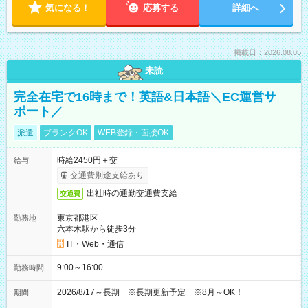
気になる！
応募する
詳細へ
掲載日：2026.08.05
未読
完全在宅で16時まで！英語&日本語＼EC運営サ
ポート／
派遣
ブランクOK
WEB登録・面接OK
時給2450円＋交
給与
交通費別途支給あり
出社時の通勤交通費支給
交通費
東京都港区
勤務地
六本木駅から徒歩3分
IT・Web・通信
9:00～16:00
勤務時間
2026/8/17～長期 ※長期更新予定 ※8月～OK！
期間