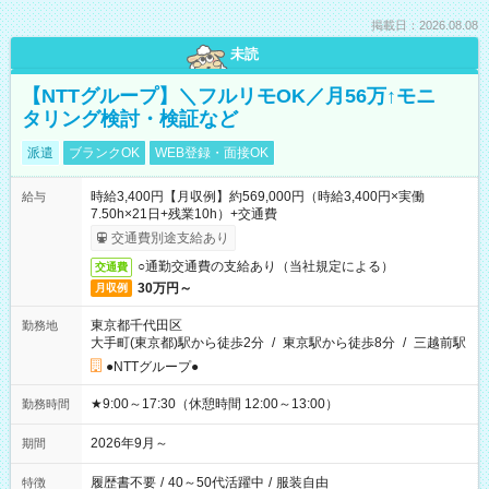
掲載日：2026.08.08
未読
【NTTグループ】＼フルリモOK／月56万↑モニ
タリング検討・検証など
派遣
ブランクOK
WEB登録・面接OK
時給3,400円【月収例】約569,000円（時給3,400円×実働
給与
7.50h×21日+残業10h）+交通費
交通費別途支給あり
○通勤交通費の支給あり（当社規定による）
交通費
30万円～
月収例
東京都千代田区
勤務地
大手町(東京都)駅から徒歩2分
/
東京駅から徒歩8分
/
三越前駅
●NTTグループ●
★9:00～17:30（休憩時間 12:00～13:00）
勤務時間
2026年9月～
期間
履歴書不要
/
40～50代活躍中
/
服装自由
特徴