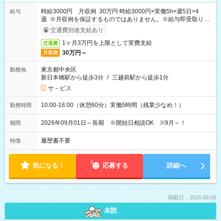
時給3000円 月収例 30万円 時給3000円×実働5h×週5日×4
給与
週 ※月収例を保証するものではありません。※給与即受取りサ
ービス利用可（利用条件有）
交通費別途支給あり
1ヶ月3万円を上限として実費支給
交通費
30万円～
月収例
東京都中央区
勤務地
新日本橋駅から徒歩3分
/
三越前駅から徒歩1分
サ－ビス
10:00-16:00（休憩60分）実働5時間（残業少なめ！）
勤務時間
2026年09月01日～長期 ※開始日相談OK ※9月～！
期間
履歴書不要
特徴
気になる！
応募する
詳細へ
掲載日：2026.08.08
未読