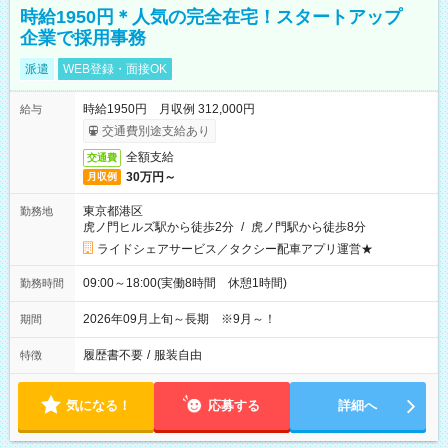
時給1950円＊人気の完全在宅！スタートアップ
企業で採用事務
派遣
WEB登録・面接OK
時給1950円 月収例 312,000円
給与
交通費別途支給あり
全額支給
交通費
30万円～
月収例
東京都港区
勤務地
虎ノ門ヒルズ駅から徒歩2分
/
虎ノ門駅から徒歩8分
ライドシェアサービス／タクシー配車アプリ運営★
09:00～18:00(実働8時間 休憩1時間)
勤務時間
2026年09月上旬～長期 ※9月～！
期間
履歴書不要
/
服装自由
特徴
気になる！
応募する
詳細へ