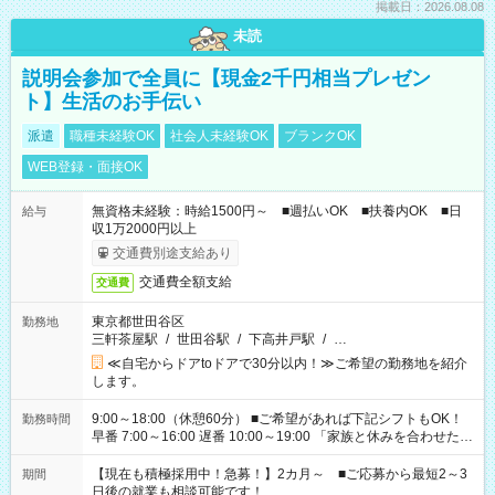
掲載日：2026.08.08
未読
説明会参加で全員に【現金2千円相当プレゼン
ト】生活のお手伝い
派遣
職種未経験OK
社会人未経験OK
ブランクOK
WEB登録・面接OK
無資格未経験：時給1500円～ ■週払いOK ■扶養内OK ■日
給与
収1万2000円以上
交通費別途支給あり
交通費全額支給
交通費
東京都世田谷区
勤務地
三軒茶屋駅
/
世田谷駅
/
下高井戸駅
/
…
≪自宅からドアtoドアで30分以内！≫ご希望の勤務地を紹介
します。
9:00～18:00（休憩60分） ■ご希望があれば下記シフトもOK！
勤務時間
早番 7:00～16:00 遅番 10:00～19:00 「家族と休みを合わせた
い」 「余裕を持って夕飯の準備がしたい」 「できれば残業はし
たくない」 など、ご希望を教えてくださいね。 ※Wワーク希望
【現在も積極採用中！急募！】2カ月～ ■ご応募から最短2～3
期間
の方へ 今ご覧のお仕事で希望する勤務時間と、もう1つのお仕事
日後の就業も相談可能です！