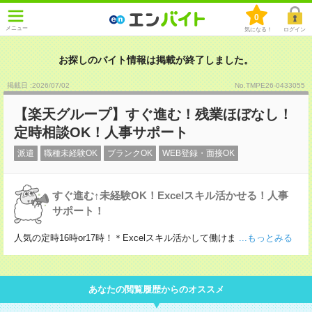
0
メニュー
気になる！
ログイン
お探しのバイト情報は掲載が終了しました。
掲載日 :2026
/
07
/
02
No.TMPE26-0433055
【楽天グループ】すぐ進む！残業ほぼなし！
定時相談OK！人事サポート
派遣
職種未経験OK
ブランクOK
WEB登録・面接OK
すぐ進む↑未経験OK！Excelスキル活かせる！人事
サポート！
人気の定時16時or17時！＊Excelスキル活かして働けま
...もっとみる
あなたの閲覧履歴からのオススメ