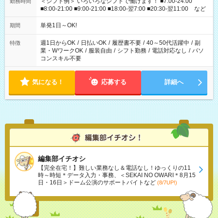
＜シフト例＞ いろいろなシフトで働けます！ ■7:00-24:00
勤務時間
■8:00-21:00 ■9:00-21:00 ■18:00-翌7:00 ■20:30-翌11:00 など
単発1日～OK!
期間
週1日からOK
/
日払いOK
/
履歴書不要
/
40～50代活躍中
/
副
特徴
業・WワークOK
/
服装自由
/
シフト勤務
/
電話対応なし
/
パソ
コンスキル不要
気になる！
応募する
詳細へ
編集部イチオシ
【完全在宅！】難しい業務なし＆電話なし！ゆっくりの11
時～時短＊データ入力・事務、＜SEKAI NO OWARI＊8月15
日・16日＞ドーム公演のサポートバイトなど
(8/7UP!)