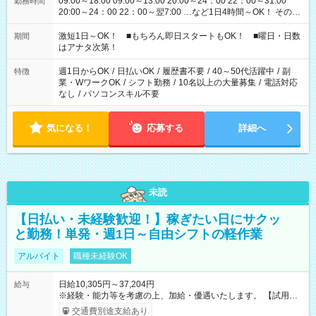
09:00～18:00 09:00～13:00 20:00～24：00 22：00～31:00
勤務時間
20:00～24：00 22：00～翌7:00 …など1日4時間～OK！ その他
シフトもございます！ お気軽にご相談ください！
激短1日～OK！ ■もちろん即日スタートもOK！ ■曜日・日数
期間
はアナタ次第！
週1日からOK
/
日払いOK
/
履歴書不要
/
40～50代活躍中
/
副
特徴
業・WワークOK
/
シフト勤務
/
10名以上の大量募集
/
電話対応
なし
/
パソコンスキル不要
気になる！
応募する
詳細へ
未読
【日払い・未経験歓迎！】稼ぎたい日にサクッ
と勤務！単発・週1日～自由シフトの軽作業
アルバイト
職種未経験OK
日給10,305円～37,204円
給与
※経験・能力等を考慮の上、加給・優遇いたします。 【試用期
間】試用期間なし
交通費別途支給あり