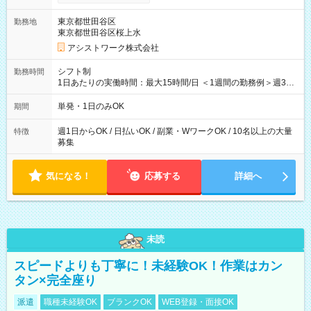
東京都世田谷区
勤務地
東京都世田谷区桜上水
アシストワーク株式会社
シフト制
勤務時間
1日あたりの実働時間：最大15時間/日 ＜1週間の勤務例＞週3回
勤務 勤務：月・水・金 休み：火・木・土・日 好きな時にお仕事
可能です！ ※1日あたりの最大実働時間は日勤、夜勤共に勤務し
単発・1日のみOK
期間
た時間になります。
週1日からOK / 日払いOK / 副業・WワークOK / 10名以上の大量
特徴
募集
気になる！
応募する
詳細へ
未読
スピードよりも丁寧に！未経験OK！作業はカン
タン×完全座り
派遣
職種未経験OK
ブランクOK
WEB登録・面接OK