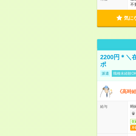
不
気に
2200円＊
ポ
派遣
職種未経験O
《高時給
時給
給与
交
月