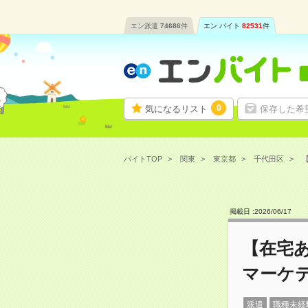
エン派遣
74686
件
エン バイト
82531
件
0
気になるリスト
保存した希
バイトTOP
関東
東京都
千代田区
掲載日 :
2026
/
06
/
17
【在宅あ
マーケ
派遣
職種未経