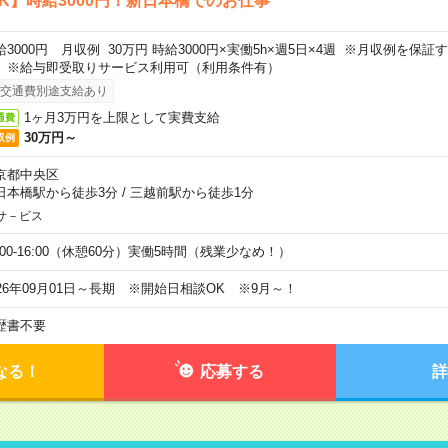
K】時給3000円！新日本橋でのお仕事
給3000円 月収例 30万円 時給3000円×実働5h×週5日×4週 ※月収例を保
。※給与即受取りサービス利用可（利用条件有）
交通費別途支給あり
1ヶ月3万円を上限として実費支給
通費
30万円～
収例
京都中央区
日本橋駅から徒歩3分
/
三越前駅から徒歩1分
サ－ビス
0:00-16:00（休憩60分）実働5時間（残業少なめ！）
026年09月01日～長期 ※開始日相談OK ※9月～！
歴書不要
なる！
応募する
詳