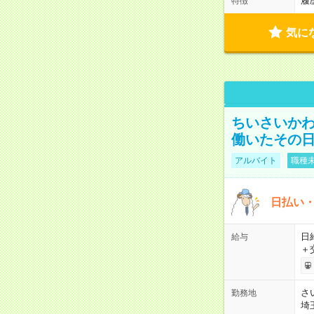
履
特徴
気に
ちいさいか
働いたその日
アルバイト
職種未
日払い・
日給
給与
＋
さ
勤務地
埼