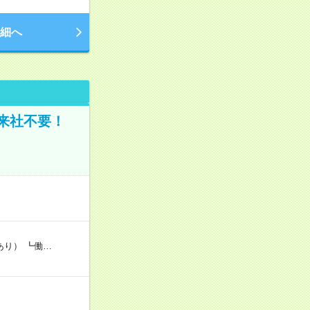
細へ
来社不要！
あり） ┗働…