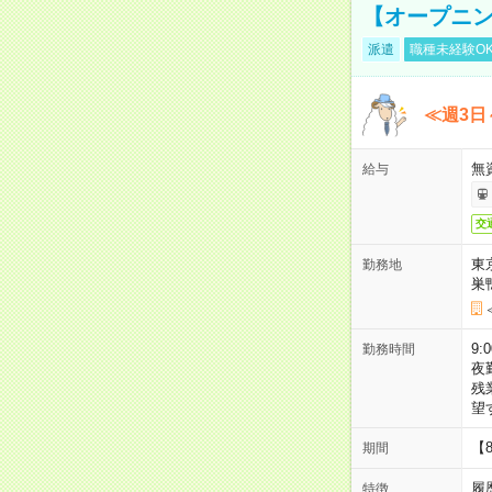
【オープニン
派遣
職種未経験O
≪週3日
無
給与
交
東
勤務地
巣
9:
勤務時間
夜
残
望
【
期間
履
特徴