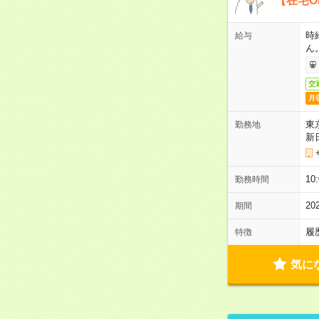
【在宅O
時
給与
ん
交
月
東
勤務地
新
1
勤務時間
2
期間
履
特徴
気に