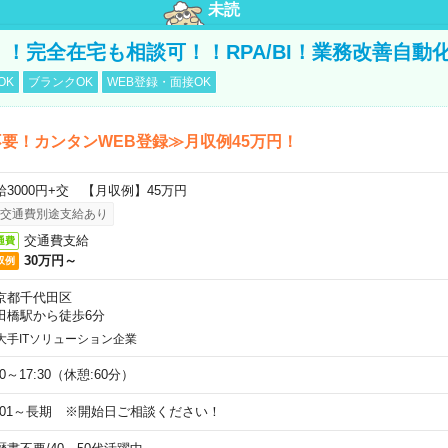
未読
円！！完全在宅も相談可！！RPA/BI！業務改善自動
OK
ブランクOK
WEB登録・面接OK
要！カンタンWEB登録≫月収例45万円！
給3000円+交 【月収例】45万円
交通費別途支給あり
交通費支給
通費
30万円～
収例
京都千代田区
田橋駅から徒歩6分
大手ITソリューション企業
00～17:30（休憩:60分）
0/01～長期 ※開始日ご相談ください！