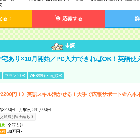
要
なる！
応募する
詳
未読
＼在宅あり×10月開始／PC入力できればOK！英語使
K
ブランクOK
WEB登録・面接OK
2200円！》英語スキル活かせる！大手で広報サポート＠六本
2200円 月収例 341,000円
交通費別途支給あり
全額支給
通費
30万円～
収例