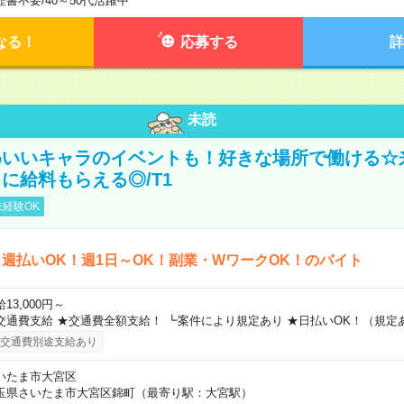
歴書不要
/
40～50代活躍中
なる！
応募する
詳
未読
わいいキャラのイベントも！好きな場所で働ける☆
に給料もらえる◎/T1
経験OK
週払いOK！週1日～OK！副業・WワークOK！のバイト
13,000円～
交通費支給 ★交通費全額支給！ ┗案件により規定あり ★日払いOK！（規定
交通費別途支給あり
いたま市大宮区
玉県さいたま市大宮区錦町（最寄り駅：大宮駅）