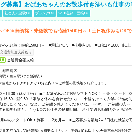
グ募集】おばあちゃんのお散歩付き添いも仕事の
K
社会人未経験OK
ブランクOK
WEB登録・面接OK
～OK≫無資格・未経験でも時給1500円～！土日祝休みもOK
資格未経験：時給1500円～ ■週払いOK ■扶養内OK ■日収1万2000円以上
交通費別途支給あり
交通費全額支給
通費
京都豊島区
鴨駅
/
目白駅
/
北池袋駅
/
…
≪自宅からドアtoドアで30分以内！≫ご希望の勤務地を紹介します。
00～18:00（休憩60分） ■ご希望があれば下記シフトもOK！ 早番 7:00～16:00 遅
勤 16:30～翌9:30 「家族と休みを合わせたい」 「余裕を持って夕飯の準備
業はしたくない」 など、ご希望を教えてくださいね。 ※Wワーク希望の方へ
する勤務時間と、もう1つのお仕事の勤務時間。 合計で週40時間を超える場
8月中のスタートOK！急募！】2カ月～ ■ご応募から最短2～3日後に就業が
歴書不要
/
40～50代活躍中
/
服装自由
/
シフト勤務
/
10名以上の大量募集
/
電話対応