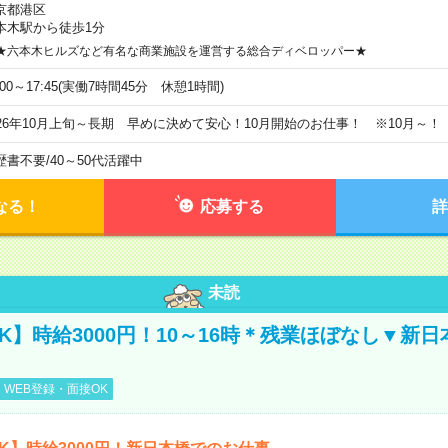
京都港区
本木駅から徒歩1分
★六本木ヒルズなど有名な商業施設を運営する総合ディベロッパー★
:00～17:45(実働7時間45分 休憩1時間)
026年10月上旬～長期 早めに決めて安心！10月開始のお仕事！ ※10月～！
歴書不要
/
40～50代活躍中
なる！
応募する
詳
未読
K】時給3000円！10～16時＊残業ほぼなし▼新
WEB登録・面接OK