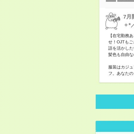
7月
＋*
【在宅勤務あ
せ！OJTも
語を活かした
髪色も自由な
服装はカジュ
フ。あなたの