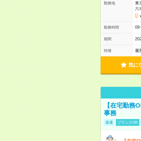
東
勤務地
六
09
勤務時間
2
期間
履
特徴
気に
【在宅勤務O
事務
派遣
ブランクOK