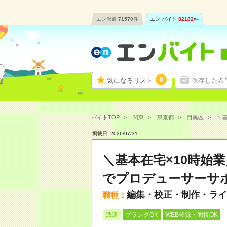
エン派遣
71570
件
エン バイト
82182
件
0
気になるリスト
保存した希
バイトTOP
関東
東京都
目黒区
＼基
掲載日 :
2026
/
07
/
31
＼基本在宅×10時始
でプロデューサーサ
編集・校正・制作・ライ
職種：
派遣
ブランクOK
WEB登録・面接OK