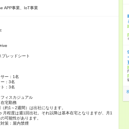
one APP事業、IoT事業
c
rive
leスプレッドシート
サー：1名
ー：3名
ト：3名
オフィスカジュアル
：在宅勤務
（約1～2週間）は出社になります。
ヶ月程度は週1回出社。それ以降は基本在宅となりますが、月1
社の可能性があります。
煙対策：屋内禁煙