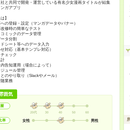
版社と共同で開発・運営している有名少女漫画タイトルが結集
マンガアプリ
には】
面への登録・設定（マンガデータやバナー）
面改修時の簡単なテスト
・コミックのデータ管理
データ分割
ッドシート等へのデータ入力
わせ対応（基本テンプレ対応）
トチェック
集計
ス内告知運用（場合によって）
ケジュール管理
とのやり取り（Slackやメール）
付随業務
雰囲気
層
20代
30
40
50
60
比率
女性
男性