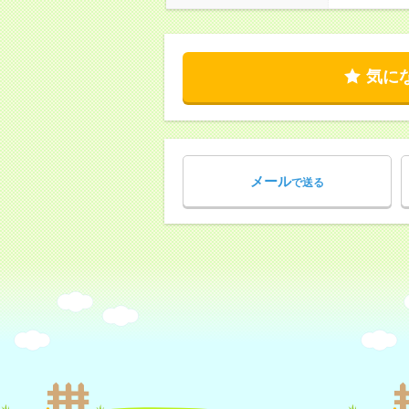
気に
メール
で送る