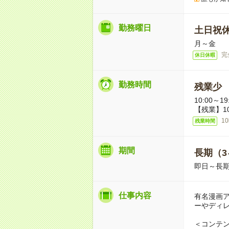
勤務曜日
土日祝
月～金
完
休日休暇
勤務時間
残業少
10:00～
【残業】1
1
残業時間
期間
長期（3
即日～長
仕事内容
有名漫画
ーやディ
＜コンテ