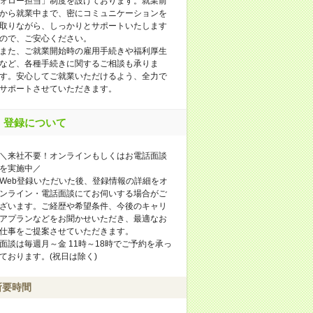
ォロー担当」制度を設けております。就業前
から就業中まで、密にコミュニケーションを
取りながら、しっかりとサポートいたします
ので、ご安心ください。
また、ご就業開始時の雇用手続きや福利厚生
など、各種手続きに関するご相談も承りま
す。安心してご就業いただけるよう、全力で
サポートさせていただきます。
登録について
＼来社不要！オンラインもしくはお電話面談
を実施中／
Web登録いただいた後、登録情報の詳細をオ
ンライン・電話面談にてお伺いする場合がご
ざいます。ご経歴や希望条件、今後のキャリ
アプランなどをお聞かせいただき、最適なお
仕事をご提案させていただきます。
面談は毎週月～金 11時～18時でご予約を承っ
ております。(祝日は除く)
所要時間