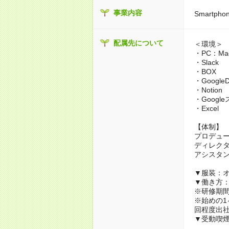
事業内容
Smartph
配属先について
＜環境＞
・PC：Ma
・Slack
・BOX
・GoogleD
・Notion
・Goog
・Excel
【体制】
プロデュー
ディレクタ
アシスタン
▼服装：
▼働き方
※研修期間
※始めの1
回程度出
▼受動喫