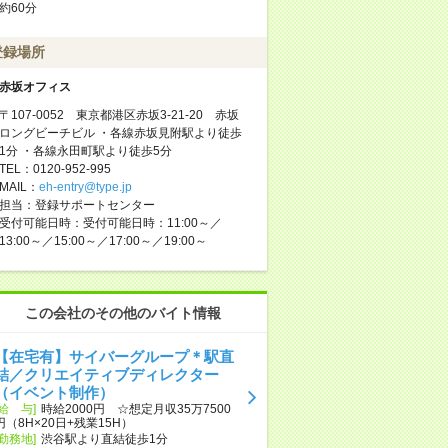
約60分
登録場所
赤坂オフィス
〒107-0052 東京都港区赤坂3-21-20 赤坂
ロングビーチビル ・各線赤坂見附駅より徒歩
1分 ・各線永田町駅より徒歩5分
TEL：0120-952-995
MAIL：
eh-entry@type.jp
担当：登録サポートセンター
受付可能日時：受付可能日時：11:00～／
13:00～／15:00～／17:00～／19:00～
この会社のその他のバイト情報
【在宅有】サイバーグループ＊駅直
結／クリエイティブディレクター
（イベント制作）
[給 与]
時給2000円 ☆想定月収35万7500
円（8H×20日+残業15H）
[勤務地]
渋谷駅より直結徒歩1分