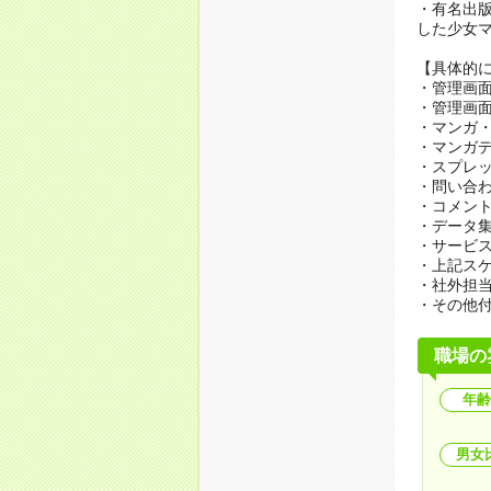
・有名出
した少女
【具体的
・管理画
・管理画
・マンガ
・マンガ
・スプレ
・問い合
・コメン
・データ
・サービ
・上記ス
・社外担当
・その他
職場の
年齢
男女