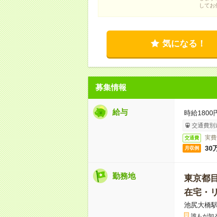
してお
気になる！
募集情報
給与
時給1800
交通費別
実費
交通費
30
月収例
勤務地
東京都
在宅・
池尻大橋駅
誰もが知