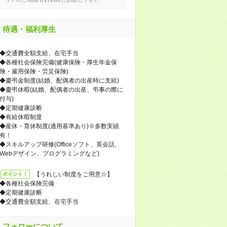
待遇・福利厚生
◆交通費全額支給、在宅手当
◆各種社会保険完備(健康保険・厚生年金保
険・雇用保険・労災保険)
◆慶弔金制度(結婚、配偶者の出産時に支給)
◆慶弔休暇(結婚、配偶者の出産、弔事の際に
付与)
◆定期健康診断
◆有給休暇制度
◆産休・育休制度(適用基準あり)※多数実績
有！
◆スキルアップ研修(Officeソフト、英会話、
Webデザイン、プログラミングなど)
【うれしい制度をご用意☆】
ポイント！
◆各種社会保険完備
◆定期健康診断
◆交通費全額支給、在宅手当
フォローについて