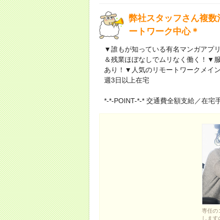
弊社スタッフさん複数
ートワーク中心＊
▼誰もが知っている有名マンガアプリ
＆残業ほぼなしでムリなく働く！▼服
あり！▼人気のリモートワークメイン
週3日以上在宅
*-*-POINT-*-* 交通費全額支給／在
専任の
します