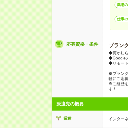
職場の
仕事の
応募資格・条件
ブランク
◆何かし
◆Goog
◆リモー
※ブラン
軽にご応
※ご経歴
す！
派遣先の概要
業種
インターネ