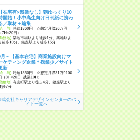
【在宅有×残業なし】朝ゆっくり10
時開始！小中高生向け日刊紙に携わ
る／取材＋編集
[給 与]
時給1860円 ☆想定月収26万円
（7H×20日）
[勤務地]
築地市場駅より徒歩1分、築地駅よ
り徒歩10分、銀座駅より徒歩15分
9月～【基本在宅】商業施設向けマ
ーケティング企業＊残業少／サイト
更新
[給 与]
時給1850円 ☆想定月収31万9100
円（8H×20日+残業10H）
[勤務地]
有楽町駅より徒歩4分、銀座駅より
徒歩7分
株式会社キャリアデザインセンターのバ
イト一覧へ