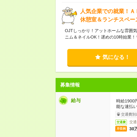
人気企業での就業！Ａ
休憩室＆ランチスペー
OJTしっかり！アットホームな雰囲
ニム＆ネイルOK！遅めの10時始業
気になる！
募集情報
給与
時給190
能な速払
交通費別
交通
交通費
30
月収例