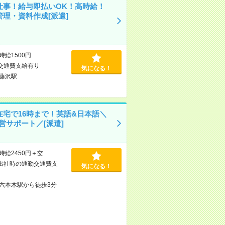
仕事！給与即払いOK！高時給！
管理・資料作成[派遣]
時給1500円
交通費支給有り
気になる！
藤沢駅
在宅で16時まで！英語&日本語＼
営サポート／[派遣]
時給2450円＋交
出社時の通勤交通費支
気になる！
六本木駅から徒歩3分