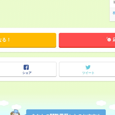
なる！
シェア
ツイート