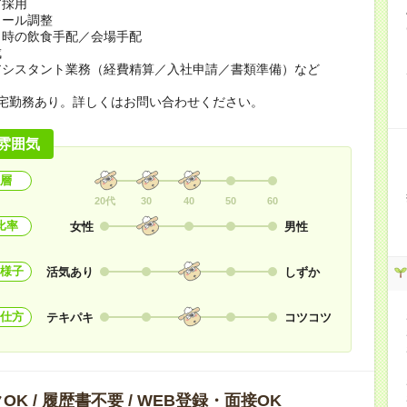
ア採用
ュール調整
ト時の飲食手配／会場手配
成
アシスタント業務（経費精算／入社申請／書類準備）など
在宅勤務あり。詳しくはお問い合わせください。
雰囲気
層
20代
30
40
50
60
比率
女性
男性
様子
活気あり
しずか
仕方
テキパキ
コツコツ
OK / 履歴書不要 / WEB登録・面接OK