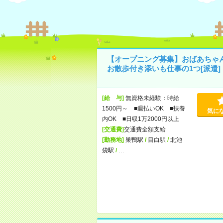
【オープニング募集】おばあちゃ
お散歩付き添いも仕事の1つ[派遣]
[給 与]
無資格未経験：時給
1500円～ ■週払いOK ■扶養
気に
内OK ■日収1万2000円以上
[交通費]
交通費全額支給
[勤務地]
巣鴨駅
/
目白駅
/
北池
袋駅
/
…