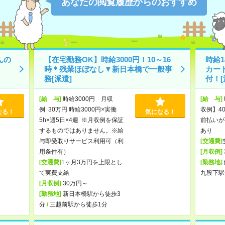
あなたの閲覧履歴からのおすすめ
んの
【在宅勤務OK】時給3000円！10～16
時給1
時＊残業ほぼなし▼新日本橋で一般事
カー
務[派遣]
付！[
[給 与]
時給3000円 月収
[給 与]
例 30万円 時給3000円×実働
収例】40
なる！
気になる！
5h×週5日×4週 ※月収例を保証
前払いが
するものではありません。※給
あり
与即受取りサービス利用可（利
[交通費]
用条件有）
[月収例]
[交通費]
1ヶ月3万円を上限とし
[勤務地]
て実費支給
九段下駅
[月収例]
30万円～
[勤務地]
新日本橋駅から徒歩3
分
/
三越前駅から徒歩1分