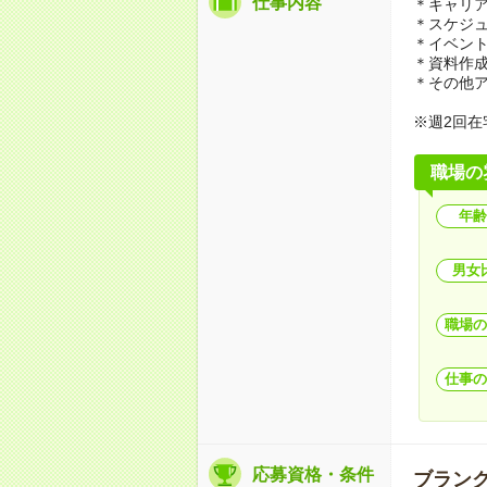
仕事内容
＊キャリ
＊スケジ
＊イベン
＊資料作
＊その他
※週2回
職場の
年齢
男女
職場の
仕事の
応募資格・条件
ブランク