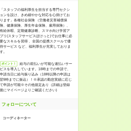
「スタッフの福利厚生を担当する専門セクシ
ョンを設け、きめ細やかな対応を心掛けてお
ります」各種社会保険 （労働者災害補償保
険、健康保険、厚生年金保険、雇用保険）、
有給休暇、定期健康診断、スマホ向け学習ア
プリ(スタッフサービスぽけっと)でお仕事に必
要なスキルを習得 、全国の提携スクールで優
待サービス など、福利厚生が充実しておりま
す。
給与の前払いが可能な速払いサー
ポイント！
ビスを導入しています。18時までの申請で、
申請当日に給与振り込み（18時以降の申請は
翌9時までに振込）！※承認の勤怠実績に応じ
て申請が可能※その他規定あり（詳細は登録
後にマイページよりご確認ください)
フォローについて
コーディネーター