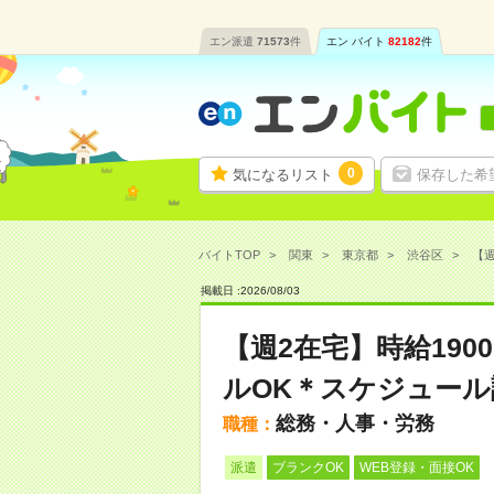
エン派遣
71573
件
エン バイト
82182
件
0
気になるリスト
保存した希
バイトTOP
関東
東京都
渋谷区
【週
掲載日 :
2026
/
08
/
03
【週2在宅】時給19
ルOK＊スケジュール
総務・人事・労務
職種：
派遣
ブランクOK
WEB登録・面接OK