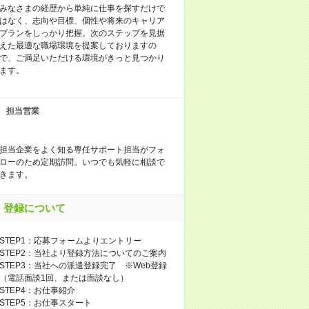
みなさまの経歴から単純に仕事を探すだけで
はなく、志向や目標、個性や将来のキャリア
プランをしっかり把握。次のステップを見据
えた最適な職場環境を提案しておりますの
で、ご満足いただける環境がきっと見つかり
ます。
担当営業
担当企業をよく知る専任サポート担当がフォ
ローのため定期訪問。いつでも気軽に相談で
きます。
登録について
STEP1：応募フォームよりエントリー
STEP2：当社より登録方法についてのご案内
STEP3：当社への派遣登録完了 ※Web登録
（電話面談1回、または面談なし）
STEP4：お仕事紹介
STEP5：お仕事スタート