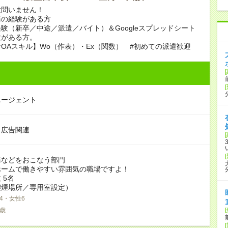
験問いません！
務の経験がある方
験（新卒／中途／派遣／バイト）＆Googleスプレッドシート
験がある方。
OAスキル】Wo（作表）・Ex（関数） #初めての派遣歓迎
エージェント
・広告関連
務などをおこなう部門
ホームで働きやすい雰囲気の職場ですよ！
 5名
喫煙場所／専用室設定）
4・女性6
5歳