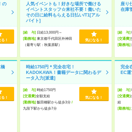
！の
人気イベントも！好きな場所で働ける
座り
イベントスタッフ☆来社不要！働いた
在庫
その日に給料もらえる日払い/T1[アル
バイト]
[給 与]
日給13,000円～
[給 与]
[勤務地]
東京都千代田区外神田
[交通費]
なる！
気になる！
（最寄り駅：秋葉原駅）
[勤務地]
道橋
時給1750円＊完全在宅！
完全
KADOKAWA！書籍データに関わるデ
EC運
ータ入力[派遣]
[給 与]
時給1750円
[給 与]
[交通費]
全額支給
[交通費]
なる！
気になる！
[勤務地]
飯田橋駅から徒歩3分
/
給
九段下駅から徒歩7分
[勤務地]