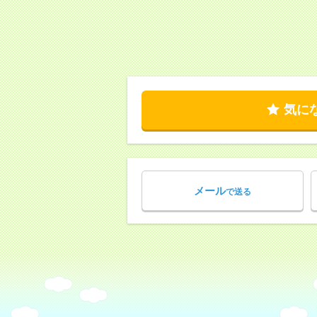
気に
メール
で送る