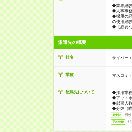
◆業界経
◆人事事
◆採用の経
の使用経
◆【必要な
派遣先の概要
社名
サイバー
業種
マスコミ
配属先について
◆採用業
◆アット
◆部署人数
◆分煙（
男性
男女比
3
平均年齢