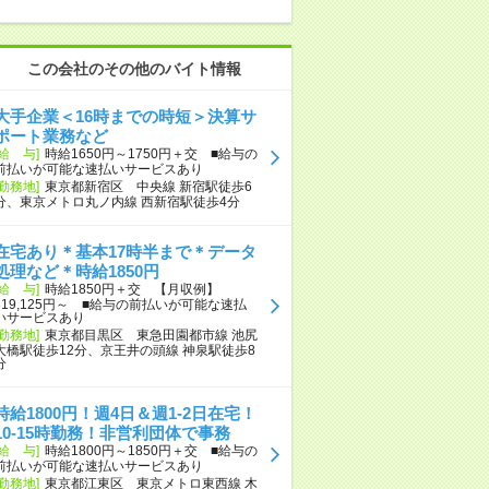
この会社のその他のバイト情報
大手企業＜16時までの時短＞決算サ
ポート業務など
[給 与]
時給1650円～1750円＋交 ■給与の
前払いが可能な速払いサービスあり
[勤務地]
東京都新宿区 中央線 新宿駅徒歩6
分、東京メトロ丸ノ内線 西新宿駅徒歩4分
在宅あり＊基本17時半まで＊データ
処理など＊時給1850円
[給 与]
時給1850円＋交 【月収例】
319,125円～ ■給与の前払いが可能な速払
いサービスあり
[勤務地]
東京都目黒区 東急田園都市線 池尻
大橋駅徒歩12分、京王井の頭線 神泉駅徒歩8
分
時給1800円！週4日＆週1-2日在宅！
10-15時勤務！非営利団体で事務
[給 与]
時給1800円～1850円＋交 ■給与の
前払いが可能な速払いサービスあり
[勤務地]
東京都江東区 東京メトロ東西線 木