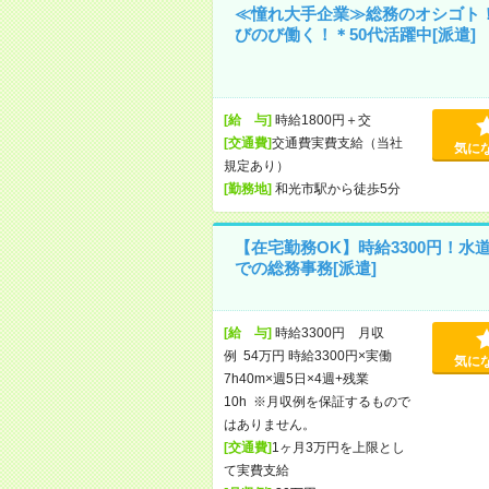
≪憧れ大手企業≫総務のオシゴト
びのび働く！＊50代活躍中[派遣]
[給 与]
時給1800円＋交
[交通費]
交通費実費支給（当社
気に
規定あり）
[勤務地]
和光市駅から徒歩5分
【在宅勤務OK】時給3300円！水
での総務事務[派遣]
[給 与]
時給3300円 月収
例 54万円 時給3300円×実働
気に
7h40m×週5日×4週+残業
10h ※月収例を保証するもので
はありません。
[交通費]
1ヶ月3万円を上限とし
て実費支給