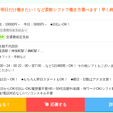
ら明日だけ働きたい！など柔軟シフトで働き方選べます！早く
給：10000円～ 半日：5000円～ ■日払いOK！
交通費別途支給あり
交通費規定支給
通費
京都千代田区
葉原駅
/
神保町駅
/
麹町駅
/
…
オフィス・学校など
0:00～24：00 22：00～翌7:00 …など1日4時間～OK！ その他シフトもござ
ください！
短1日～OK！ ■もちろん即日スタートもOK！ ■曜日・日数はアナタ次第！
1日からOK
/
日払いOK
/
履歴書不要
/
40～50代活躍中
/
副業・WワークOK
/
シフト
集
/
電話対応なし
/
パソコンスキル不要
なる！
応募する
詳