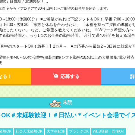
鴨駅
/
目白駅
/
北池袋駅
/
…
≪自宅からドアtoドアで30分以内！≫ご希望の勤務地を紹介します。
00～18:00（休憩60分） ■ご希望があれば下記シフトもOK！ 早番 7:00～16:00 遅
勤 16:30～翌9:30 「家族と休みを合わせたい」 「余裕を持って夕飯の準備
業はしたくない」 など、ご希望を教えてくださいね。 ※Wワーク希望の方へ
する勤務時間と、もう1つのお仕事の勤務時間。 合計で週40時間を超える場
8月中のスタートOK！急募！】2カ月～ ■ご応募から最短2～3日後に就業が
歴書不要
/
40～50代活躍中
/
服装自由
/
シフト勤務
/
10名以上の大量募集
/
電話対応
要
なる！
応募する
詳
未読
～OK＃未経験歓迎！＃日払い＊イベント会場でイ
経験OK
社会人未経験OK
大学生歓迎
ブランクOK
WEB登録・面接OK