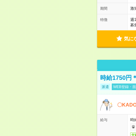
激
期間
週
特徴
募
気に
時給1750
派遣
WEB登録・面
〇KAD
時給
給与
交