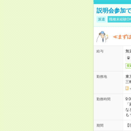
説明会参加で
派遣
職種未経験O
≪まずは
無
給与
交
東
勤務地
三
9:
勤務時間
「
な
も
【
期間