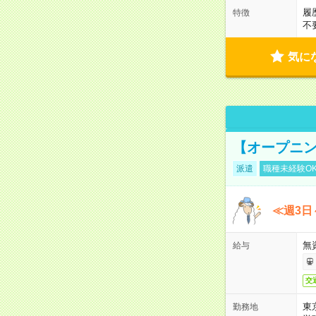
履
特徴
不
気に
【オープニン
派遣
職種未経験O
≪週3日
無
給与
交
東
勤務地