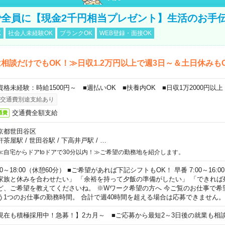
全員に【現金2千円相当プレゼント】生活のお手
K
社会人未経験OK
ブランクOK
WEB登録・面接OK
相談だけでもOK！≫日収1.2万円以上で週3日～＆土日休みも
資格未経験：時給1500円～ ■週払いOK ■扶養内OK ■日収1万2000円以上
交通費別途支給あり
交通費全額支給
通費
京都世田谷区
軒茶屋駅
/
世田谷駅
/
下高井戸駅
/
…
≪自宅からドアtoドアで30分以内！≫ご希望の勤務地を紹介します。
00～18:00（休憩60分） ■ご希望があれば下記シフトもOK！ 早番 7:00～16:00 遅
家族と休みを合わせたい」 「余裕を持って夕飯の準備がしたい」 「できれば
ど、ご希望を教えてくださいね。 ※Wワーク希望の方へ 今ご覧のお仕事で希
う1つのお仕事の勤務時間。 合計で週40時間を超える場合は応募できません。
現在も積極採用中！急募！】2カ月～ ■ご応募から最短2～3日後の就業も相