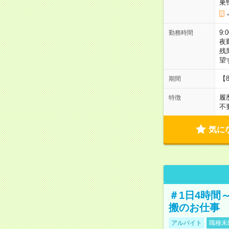
巣
9:
勤務時間
夜
残
望
【
期間
履
特徴
不
気に
＃1日4時間
搬のお仕事
アルバイト
職種未