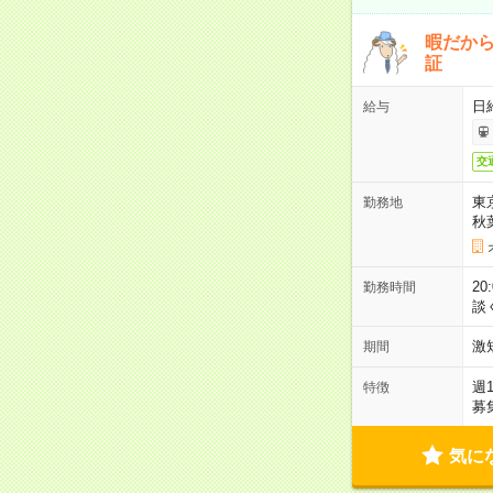
暇だか
証
日
給与
交
東
勤務地
秋
2
勤務時間
談
激
期間
週
特徴
募
気に