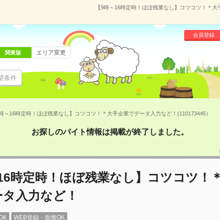
【9時～16時定時！ほぼ残業なし】コツコツ！＊大手
会員登録
エリア変更
関東版
望条件
時～16時定時！ほぼ残業なし】コツコツ！＊大手企業でデータ入力など！(110173445）
お探しのバイト情報は掲載が終了しました。
～16時定時！ほぼ残業なし】コツコツ！
ータ入力など！
OK
WEB登録・面接OK