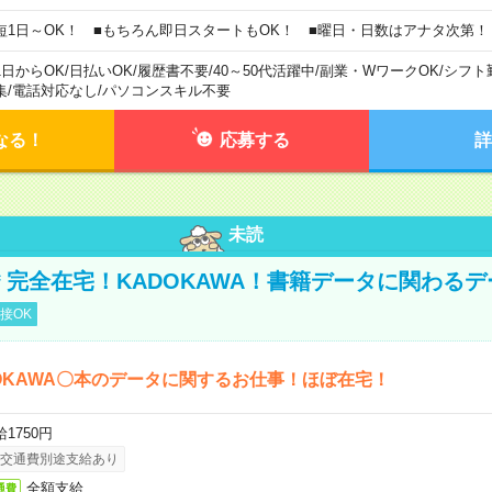
短1日～OK！ ■もちろん即日スタートもOK！ ■曜日・日数はアナタ次第！
1日からOK
/
日払いOK
/
履歴書不要
/
40～50代活躍中
/
副業・WワークOK
/
シフト
集
/
電話対応なし
/
パソコンスキル不要
なる！
応募する
詳
未読
円＊完全在宅！KADOKAWA！書籍データに関わる
接OK
OKAWA〇本のデータに関するお仕事！ほぼ在宅！
1750円
交通費別途支給あり
全額支給
通費