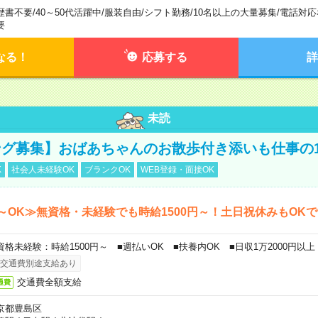
歴書不要
/
40～50代活躍中
/
服装自由
/
シフト勤務
/
10名以上の大量募集
/
電話対応
要
なる！
応募する
詳
未読
グ募集】おばあちゃんのお散歩付き添いも仕事の
K
社会人未経験OK
ブランクOK
WEB登録・面接OK
～OK≫無資格・未経験でも時給1500円～！土日祝休みもOK
資格未経験：時給1500円～ ■週払いOK ■扶養内OK ■日収1万2000円以上
交通費別途支給あり
交通費全額支給
通費
京都豊島区