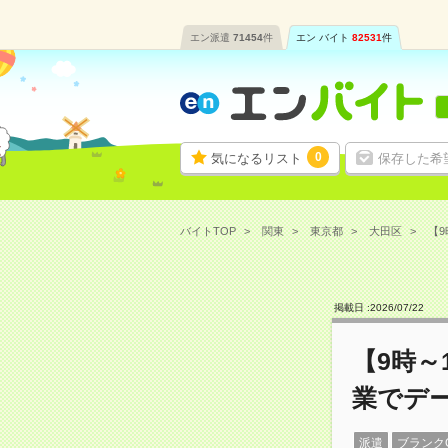
エン派遣
71454
件
エン バイト
82531
件
0
気になるリスト
保存した希
バイトTOP
関東
東京都
大田区
【9
掲載日 :
2026
/
07
/
22
【9時
業でデ
派遣
ブランク