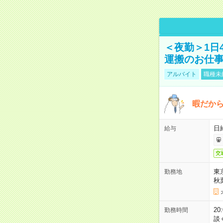
＜夜勤＞1日
運搬のお仕
アルバイト
職種未
暇だか
日
給与
交
東
勤務地
秋
2
勤務時間
談