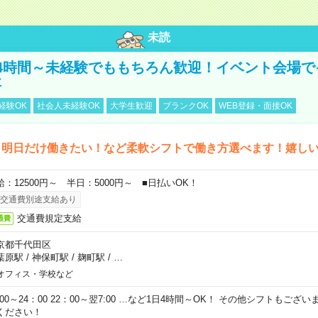
未読
4時間～未経験でももちろん歓迎！イベント会場で
事
経験OK
社会人未経験OK
大学生歓迎
ブランクOK
WEB登録・面接OK
ら明日だけ働きたい！など柔軟シフトで働き方選べます！嬉し
給：12500円～ 半日：5000円～ ■日払いOK！
交通費別途支給あり
交通費規定支給
通費
京都千代田区
葉原駅
/
神保町駅
/
麹町駅
/
…
オフィス・学校など
0:00～24：00 22：00～翌7:00 …など1日4時間～OK！ その他シフトもござ
ください！