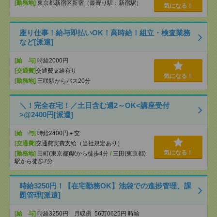
[勤務地]
東京都新宿区新宿（最寄り駅：新宿駅）
気になる！
座り仕事！給与即払いOK！高時給！組立・検査業務
など[派遣]
[給 与]
時給2000円
[交通費]
交通費支給有り
気になる！
[勤務地]
三咲駅からバス20分
＼！完全在宅！／土日含む週2～OK<講座受付
>@2400円[派遣]
[給 与]
時給2400円＋交
[交通費]
交通費実費支給（当社規定あり）
気になる！
[勤務地]
田町(東京都)駅から徒歩4分
/
三田(東京都)
駅から徒歩7分
時給3250円！【在宅勤務OK】池袋での進捗管理、課
題管理[派遣]
[給 与]
時給3250円 月収例 56万0625円 時給