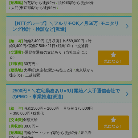
[勤務地]
竹芝駅から徒歩2分
/
浜松町駅から徒歩4分
/
大門(東京都)駅から徒歩5分
/
…
【NTTグループ】＼フルリモOK／月56万↑モニタリ
ング検討・検証など[派遣]
[給 与]
時給3,400円【月収例】約569,000円（時
給3,400円×実働7.50h×21日+残業10h）+交通費
[交通費]
○通勤交通費の支給あり（当社規定によ
る）
気になる！
[月収例]
30万円～
[勤務地]
大手町(東京都)駅から徒歩2分
/
東京駅から
徒歩8分
/
三越前駅
2500円＊＼在宅勤務あり×9月開始／大手通信会社で
のPMO・事業推進[派遣]
[給 与]
時給2500円～2600円 月収例 375,000円
～390,000円+残業代
[交通費]
全額支給
[月収例]
30万円～
気になる！
[勤務地]
高輪ゲートウェイ駅から徒歩2分
/
泉岳寺
駅から徒歩6分