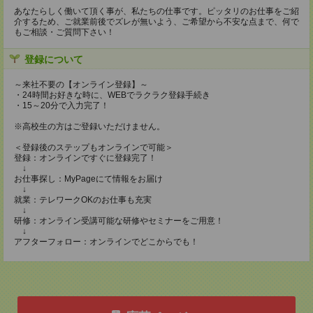
あなたらしく働いて頂く事が、私たちの仕事です。ピッタリのお仕事をご紹
介するため、ご就業前後でズレが無いよう、ご希望から不安な点まで、何で
もご相談・ご質問下さい！
登録について
～来社不要の【オンライン登録】～
・24時間お好きな時に、WEBでラクラク登録手続き
・15～20分で入力完了！
※高校生の方はご登録いただけません。
＜登録後のステップもオンラインで可能＞
登録：オンラインですぐに登録完了！
↓
お仕事探し：MyPageにて情報をお届け
↓
就業：テレワークOKのお仕事も充実
↓
研修：オンライン受講可能な研修やセミナーをご用意！
↓
アフターフォロー：オンラインでどこからでも！