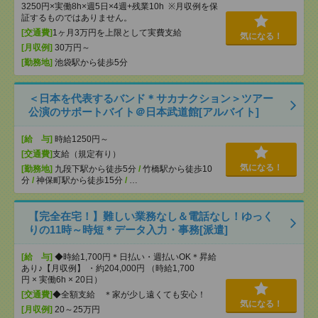
3250円×実働8h×週5日×4週+残業10h ※月収例を保
証するものではありません。
[交通費]
1ヶ月3万円を上限として実費支給
気になる！
[月収例]
30万円～
[勤務地]
池袋駅から徒歩5分
＜日本を代表するバンド＊サカナクション＞ツアー
公演のサポートバイト＠日本武道館[アルバイト]
[給 与]
時給1250円～
[交通費]
支給（規定有り）
気になる！
[勤務地]
九段下駅から徒歩5分
/
竹橋駅から徒歩10
分
/
神保町駅から徒歩15分
/
…
【完全在宅！】難しい業務なし＆電話なし！ゆっく
りの11時～時短＊データ入力・事務[派遣]
[給 与]
◆時給1,700円＊日払い・週払いOK＊昇給
あり♪【月収例】 ・約204,000円 （時給1,700
円 × 実働6h × 20日）
[交通費]
◆全額支給 ＊家が少し遠くても安心！
気になる！
[月収例]
20～25万円