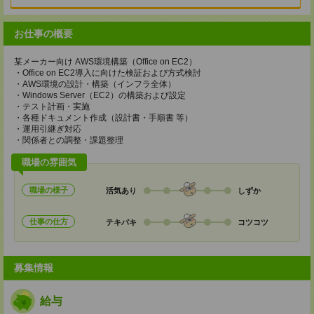
お仕事の概要
某メーカー向け AWS環境構築（Office on EC2）
・Office on EC2導入に向けた検証および方式検討
・AWS環境の設計・構築（インフラ全体）
・Windows Server（EC2）の構築および設定
・テスト計画・実施
・各種ドキュメント作成（設計書・手順書 等）
・運用引継ぎ対応
・関係者との調整・課題整理
職場の雰囲気
職場の様子
活気あり
しずか
仕事の仕方
テキパキ
コツコツ
募集情報
給与