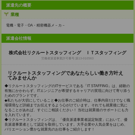
派遣先の概要
業種
電機・電子・OA・精密機器メ－カ－
派遣会社情報
株式会社リクルートスタッフィング ＩＴスタッフィング
労働者派遣事業許可番号:派13-010563
リクルートスタッフィングであなたらしい働き方叶え
てみませんか
◆リクルートスタッフィングのITサービスである「IT STAFFING」は、経験の
有無にかかわらず、ITエンジニアが希望するキャリアの実現に向けて寄り添う
ためのブランドです。
◆私たちが大切にしていること◆お仕事のご紹介時は、仕事内容だけでなく職
場環境など詳細までお伝えするよう心がけています。それでも就業後に気に
なることがあれば、すぐにご相談ください！ 当社は就業後のサポートにも力
を入れています。
◆リクルートスタッフィングは、「優良派遣事業者認定制度」において、優
良派遣事業者として認定を取得しています。大手企業や人気企業をはじめ、
バリエーション豊かな就業先のお仕事をご紹介します！