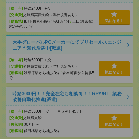
[給 与]
時給2400円＋交
[交通費]
交通費実費支給（当社規定あり）
気になる！
[勤務地]
田町(東京都)駅から徒歩4分
/
三田(東京都)
駅から徒歩7分
大手グローバルPCメーカーにてプリセールスエンジ
ニア＊50代活躍中[派遣]
[給 与]
時給5000円＋交
[交通費]
交通費実費支給（当社規定あり）
気になる！
[勤務地]
秋葉原駅から徒歩3分
/
岩本町駅から徒歩5
分
時給3000円！！完全在宅も相談可！！RPA/BI！業務
改善自動化推進[派遣]
[給 与]
時給3000円+交 【月収例】45万円
[交通費]
交通費支給
[月収例]
30万円～
気になる！
[勤務地]
飯田橋駅から徒歩6分