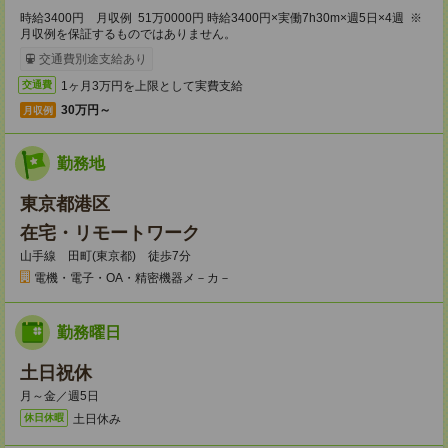
時給3400円 月収例 51万0000円 時給3400円×実働7h30m×週5日×4週 ※
月収例を保証するものではありません。
交通費別途支給あり
1ヶ月3万円を上限として実費支給
交通費
30万円～
月収例
勤務地
東京都港区
在宅・リモートワーク
山手線 田町(東京都) 徒歩7分
電機・電子・OA・精密機器メ－カ－
勤務曜日
土日祝休
月～金／週5日
土日休み
休日休暇