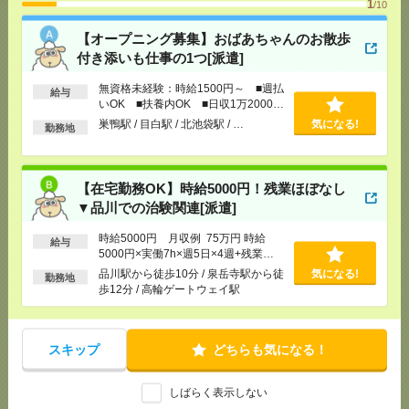
1
[給 与]
無資格未経験：時給1500円～ ■週払い
/10
OK ■扶養内OK ■日収1万2000円以上
【オープニング募集】おばあちゃんのお散歩
[交通費]
交通費全額支給
気になる！
付き添いも仕事の1つ[派遣]
[勤務地]
巣鴨駅
/
目白駅
/
北池袋駅
/
…
無資格未経験：時給1500円～ ■週払
給与
【在宅勤務OK】時給5000円！残業ほぼなし▼品川で
いOK ■扶養内OK ■日収1万2000円
の治験関連[派遣]
以上
巣鴨駅 / 目白駅 / 北池袋駅 / …
気になる!
勤務地
[給 与]
時給5000円 月収例 75万円 時給5000円×
実働7h×週5日×4週+残業10h ※月収例を保証するも
のではありません。※給与即受取りサービス利用可
【在宅勤務OK】時給5000円！残業ほぼなし
（利用条件有）
▼品川での治験関連[派遣]
[交通費]
1ヶ月3万円を上限として実費支給
気になる！
[月収例]
30万円～
時給5000円 月収例 75万円 時給
給与
5000円×実働7h×週5日×4週+残業
[勤務地]
品川駅から徒歩10分
/
泉岳寺駅から徒歩12
10h ※月収例を保証するものではあ
分
/
高輪ゲートウェイ駅
品川駅から徒歩10分 / 泉岳寺駅から徒
気になる!
勤務地
りません。※給与即受取りサービス利
歩12分 / 高輪ゲートウェイ駅
用可（利用条件有）
時給2200円！残業ほぼなし▼【カバー】在宅OK！田
町での編集・校正・制作[派遣]
スキップ
どちらも気になる！
[給 与]
時給2200円 月収例 35万円 時給2200円×
実働8h×週5日×4週 ※月収例を保証するものではあ
しばらく表示しない
りません。※給与即受取りサービス利用可（利用条