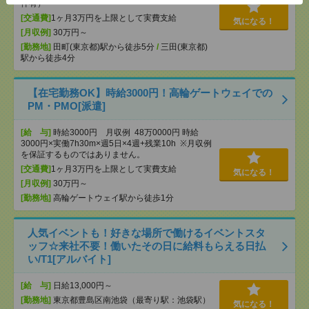
件有）
[交通費]
1ヶ月3万円を上限として実費支給
気になる！
[月収例]
30万円～
[勤務地]
田町(東京都)駅から徒歩5分
/
三田(東京都)
駅から徒歩4分
【在宅勤務OK】時給3000円！高輪ゲートウェイでの
PM・PMO[派遣]
[給 与]
時給3000円 月収例 48万0000円 時給
3000円×実働7h30m×週5日×4週+残業10h ※月収例
を保証するものではありません。
[交通費]
1ヶ月3万円を上限として実費支給
気になる！
[月収例]
30万円～
[勤務地]
高輪ゲートウェイ駅から徒歩1分
人気イベントも！好きな場所で働けるイベントスタ
ッフ☆来社不要！働いたその日に給料もらえる日払
い/T1[アルバイト]
[給 与]
日給13,000円～
[勤務地]
東京都豊島区南池袋（最寄り駅：池袋駅）
気になる！