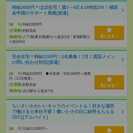
時給2600円＊ほぼ在宅！週3～4日＆16時迄OK！補助
金申請のサポート業務[派遣]
[給 与]
時給2600円
[交通費]
全額支給
気になる！
[勤務地]
八丁堀(東京都)駅から徒歩2分
/
茅場町駅か
ら徒歩6分
完全在宅＊時給2150円！2名募集！7月！英語メイン
の問い合わせ対応[派遣]
[給 与]
時給2200円 ◆月収例：338,000円＋残業
代（21日換算）
[交通費]
全額支給
気になる！
[勤務地]
品川駅から徒歩7分
ちいさいかわいいキャラのイベントも！好きな場所
で働ける☆来社不要！働いたその日に給料もらえる
◎/T1[アルバイト]
[給 与]
日給13,000円～