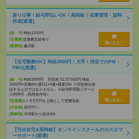
座り仕事！給与即払いOK！高時給！在庫管理・資料
作成[派遣]
[給 与]
時給1500円
[交通費]
交通費支給有り
気になる！
[勤務地]
藤沢駅
【在宅勤務OK】時給3000円！大手！渋谷でのPM・
PMO[派遣]
[給 与]
時給3000円 月収例 51万7500円 時給
3000円×実働8h×週5日×4週+残業10h ※月収例を保
証するものではありません。※給与即受取りサービ
ス利用可（利用条件有）
気になる！
[交通費]
1ヶ月3万円を上限として実費支給
[月収例]
30万円～
[勤務地]
渋谷駅から徒歩8分
【完全在宅&高時給】オンラインスクールのカスタマ
ーサポート[派遣]