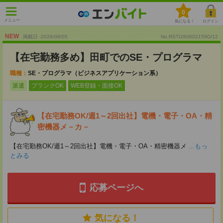
0
メニュー
気になる！
ログイン
NEW
掲載日 :2026
/
08
/
05
No.RSTI260602159D/12
【在宅勤務多め】田町でのSE・プログラマ
職種：
SE・プログラマ（ビジネスアプリケーション系）
派遣
ブランクOK
WEB登録・面接OK
【在宅勤務OK/週1～2回出社】電機・電子・OA・精
密機器メ－カ－
【在宅勤務OK/週1～2回出社】電機・電子・OA・精密機器メ
...もっ
とみる
応募ページへ
気になる！