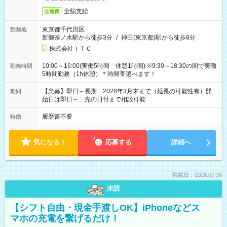
全額支給
交通費
東京都千代田区
勤務地
新御茶ノ水駅から徒歩3分
/
神田(東京都)駅から徒歩8分
株式会社ＩＴＣ
10:00～16:00(実働5時間 休憩1時間) ※9:30～18:30の間で実働
勤務時間
5時間勤務（1h休憩）＊時間帯選べます！
【急募】即日～長期 2028年3月末まで（延長の可能性有）開
期間
始日は即日～、先の日付まで相談可能
履歴書不要
特徴
気になる！
応募する
詳細へ
掲載日：2026.07.30
未読
【シフト自由・現金手渡しOK】iPhoneなどス
マホの充電を繋げるだけ！