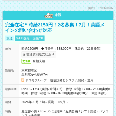
掲載日：2026.08.07
未読
完全在宅＊時給2150円！2名募集！7月！英語メ
インの問い合わせ対応
派遣
WEB登録・面接OK
時給2200円 ◆月収例：338,000円＋残業代（21日換算）
給与
交通費別途支給あり
全額支給
交通費
東京都港区
勤務地
品川駅から徒歩7分
ドコモグループ→通信設備とシステム開発・運用
09:00～17:30(実働7時間30分 休憩1時間) 17:00～26:00(実働8
勤務時間
時間 休憩1時間) 02:00～09:30(実働6時間30分 休憩1時間) ※
日勤は就業時間1/夜勤は就業時間2.3を連続で行って頂きます
2026年09月上旬～長期 ※9月～！
期間
履歴書不要
/
40～50代活躍中
/
服装自由
/
シフト勤務
/
パソコ
特徴
ンスキル不要