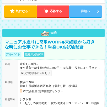
気になる！
応募する
詳細へ
未読
マニュアル通りに簡単WORK◆未経験から好き
な時にお仕事できる！単発OK◎試験監督
アルバイト
職種未経験OK
時給1,300円～
給与
★交通費一部支給 時給1,300円～ ※試験・役割により手当あり
※勤務回数により昇給あり 【即給（前払い）オプションあ
交通費別途支給あり
り！】 希望される場合、勤務から1週間ほどで給与の一部を受け
取れます。 ※手数料418円がかかります。 【過去試験日の収入
横浜市西区
勤務地
例】 ・河合塾模擬試験 8:30～17:30（休憩1時間） 時給1,300円
神奈川県横浜市西区高島（最寄り駅：横浜駅）
×8時間＝日収10,400円＋交通費 ※当日の役割により時給＋100
円の場合あり ・国家試験 7:00～13:30（休憩なし） 時給1,300
株式会社全国試験運営センター
円（役割手当＋100円）×6時間＝日収8,400円＋交通費 【試用期
間】試用期間なし
シフト制
勤務時間
1日あたりの実働時間：最大7時間/日 09：00～17：00 ※勤務時