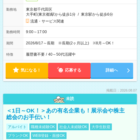
東京都千代田区
勤務地
大手町(東京都)駅から徒歩1分
/
東京駅から徒歩6分
流通・サービス関連
9:00～17:00
勤務時間
2026/8/17～長期 ※長期(2ヶ月以上) ※8月～OK！
期間
履歴書不要
/
40～50代活躍中
特徴
気になる！
応募する
詳細へ
掲載日：2026.08.07
未読
＜1日～OK！＞あの有名企業も！展示会や株主
総会のお手伝い！
アルバイト
職種未経験OK
社会人未経験OK
大学生歓迎
ブランクOK
WEB登録・面接OK