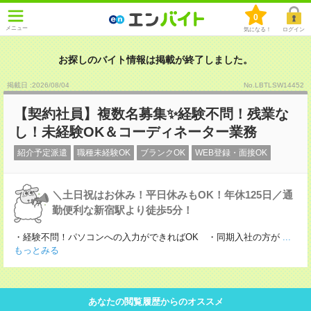
0
メニュー
気になる！
ログイン
お探しのバイト情報は掲載が終了しました。
掲載日 :2026
/
08
/
04
No.LBTLSW14452
【契約社員】複数名募集✨経験不問！残業な
し！未経験OK＆コーディネーター業務
紹介予定派遣
職種未経験OK
ブランクOK
WEB登録・面接OK
＼土日祝はお休み！平日休みもOK！年休125日／通
勤便利な新宿駅より徒歩5分！
・経験不問！パソコンへの入力ができればOK ・同期入社の方が
...
もっとみる
あなたの閲覧履歴からのオススメ