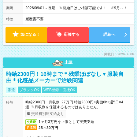
2026/09/01～長期 ※開始日はご相談可能です！ ※9月～！
期間
履歴書不要
特徴
気になる！
応募する
詳細へ
掲載日：2026.08.06
未読
時給2300円！16時まで＊残業ほぼなし▼服装自
由＊化粧品メーカーで治験関連
派遣
ブランクOK
WEB登録・面接OK
時給2300円 月収例 27万円 時給2300円×実働6h×週5日×4
給与
週 ※月収例を保証するものではありません。
交通費別途支給あり
1ヶ月3万円を上限として実費支給
交通費
25～30万円
月収例