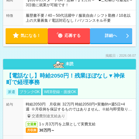
【8月中のスタートOK！急募！】2カ月～ ■ご応募から最短2～
期間
ね。 ※Wワーク希望の方へ 今ご覧のお仕事で希望する勤務時間
3日後に就業が可能です！
と、もう1つのお仕事の勤務時間。 合計で週40時間を超える場
合は応募できません。
履歴書不要
/
40～50代活躍中
/
服装自由
/
シフト勤務
/
10名以
特徴
上の大量募集
/
電話対応なし
/
パソコンスキル不要
気になる！
応募する
詳細へ
掲載日：2026.08.07
未読
【電話なし】時給2050円！残業ほぼなし▼神保
町で経理事務
派遣
ブランクOK
WEB登録・面接OK
時給2050円 月収例 32万円 時給2050円×実働8h×週5日×4
給与
週 ※月収例を保証するものではありません。※給与即受取りサ
ービス利用可（利用条件有）
交通費別途支給あり
1ヶ月3万円を上限として実費支給
交通費
30万円～
月収例