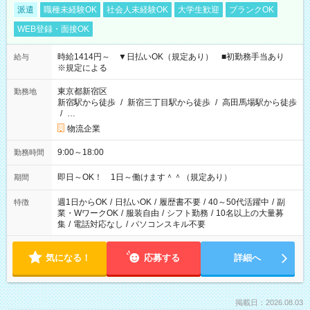
派遣
職種未経験OK
社会人未経験OK
大学生歓迎
ブランクOK
WEB登録・面接OK
時給1414円～ ▼日払いOK（規定あり） ■初勤務手当あり
給与
※規定による
東京都新宿区
勤務地
新宿駅から徒歩
/
新宿三丁目駅から徒歩
/
高田馬場駅から徒歩
/
…
物流企業
9:00～18:00
勤務時間
即日～OK！ 1日～働けます＾＾（規定あり）
期間
週1日からOK
/
日払いOK
/
履歴書不要
/
40～50代活躍中
/
副
特徴
業・WワークOK
/
服装自由
/
シフト勤務
/
10名以上の大量募
集
/
電話対応なし
/
パソコンスキル不要
気になる！
応募する
詳細へ
掲載日：2026.08.03