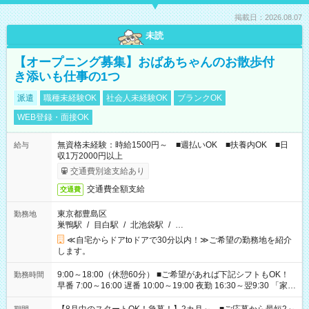
掲載日：2026.08.07
未読
【オープニング募集】おばあちゃんのお散歩付
き添いも仕事の1つ
派遣
職種未経験OK
社会人未経験OK
ブランクOK
WEB登録・面接OK
無資格未経験：時給1500円～ ■週払いOK ■扶養内OK ■日
給与
収1万2000円以上
交通費別途支給あり
交通費全額支給
交通費
東京都豊島区
勤務地
巣鴨駅
/
目白駅
/
北池袋駅
/
…
≪自宅からドアtoドアで30分以内！≫ご希望の勤務地を紹介
します。
9:00～18:00（休憩60分） ■ご希望があれば下記シフトもOK！
勤務時間
早番 7:00～16:00 遅番 10:00～19:00 夜勤 16:30～翌9:30 「家族
と休みを合わせたい」 「余裕を持って夕飯の準備がしたい」
「できれば残業はしたくない」 など、ご希望を教えてください