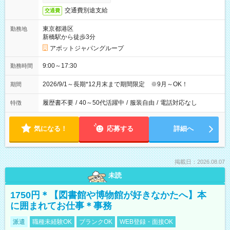
交通費別途支給
交通費
東京都港区
勤務地
新橋駅から徒歩3分
アボットジャパングループ
9:00～17:30
勤務時間
2026/9/1～長期*12月末まで期間限定 ※9月～OK！
期間
履歴書不要
/
40～50代活躍中
/
服装自由
/
電話対応なし
特徴
気になる！
応募する
詳細へ
掲載日：2026.08.07
未読
1750円＊【図書館や博物館が好きなかたへ】本
に囲まれてお仕事＊事務
派遣
職種未経験OK
ブランクOK
WEB登録・面接OK