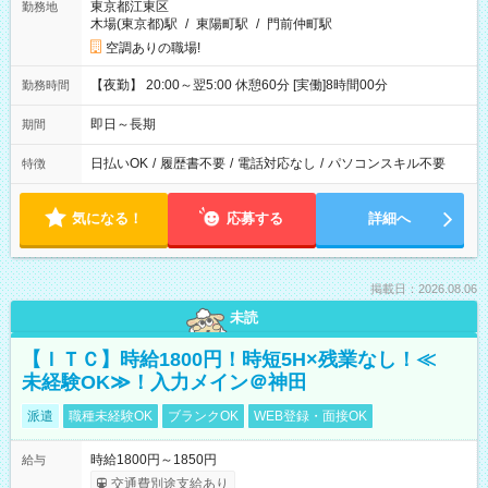
東京都江東区
勤務地
木場(東京都)駅
/
東陽町駅
/
門前仲町駅
空調ありの職場!
【夜勤】 20:00～翌5:00 休憩60分 [実働]8時間00分
勤務時間
即日～長期
期間
日払いOK
/
履歴書不要
/
電話対応なし
/
パソコンスキル不要
特徴
気になる！
応募する
詳細へ
掲載日：2026.08.06
未読
【ＩＴＣ】時給1800円！時短5H×残業なし！≪
未経験OK≫！入力メイン＠神田
派遣
職種未経験OK
ブランクOK
WEB登録・面接OK
時給1800円～1850円
給与
交通費別途支給あり