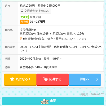
時給1750円 月収例 245,000円
給与
交通費別途支給あり
全額支給
交通費
20～25万円
月収例
埼玉県所沢市
勤務地
東所沢駅から徒歩10分
/
所沢駅から民間バス12分
■文芸資料の収集・保存・展示をおこなっています
09:00～17:00(実働7時間 休憩1時間) ※10時～18時もご相談OK
勤務時間
です！
2026年09月上旬～長期 ※9月～！
期間
履歴書不要
/
40～50代活躍中
特徴
気になる！
応募する
詳細へ
掲載日：2026.08.07
未読