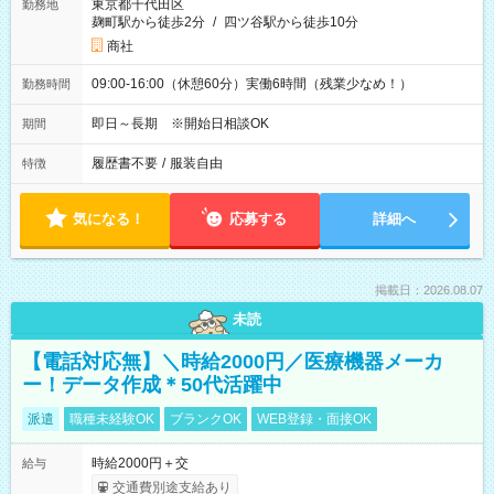
東京都千代田区
勤務地
麹町駅から徒歩2分
/
四ツ谷駅から徒歩10分
商社
09:00-16:00（休憩60分）実働6時間（残業少なめ！）
勤務時間
即日～長期 ※開始日相談OK
期間
履歴書不要
/
服装自由
特徴
気になる！
応募する
詳細へ
掲載日：2026.08.07
未読
【電話対応無】＼時給2000円／医療機器メーカ
ー！データ作成＊50代活躍中
派遣
職種未経験OK
ブランクOK
WEB登録・面接OK
時給2000円＋交
給与
交通費別途支給あり