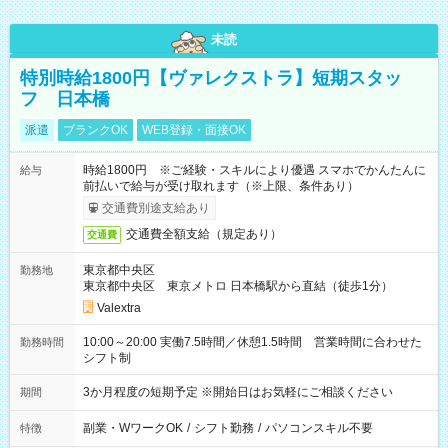
未読
特別時給1800円【ヴァレクストラ】短期スタッ
フ 日本橋
派遣
ブランクOK
WEB登録・面接OK
時給1800円 ※ご経験・スキルにより優遇 スマホでかんたんに
給与
前払いで給与が受け取れます（※上限、条件あり）
交通費別途支給あり
交通費全額支給（規定あり）
交通費
東京都中央区
勤務地
東京都中央区 東京メトロ 日本橋駅から直結（徒歩1分）
Valextra
10:00～20:00 実働7.5時間／休憩1.5時間 営業時間に合わせた
勤務時間
シフト制
3か月程度の短期予定 ※開始日はお気軽にご相談ください
期間
副業・WワークOK
/
シフト勤務
/
パソコンスキル不要
特徴