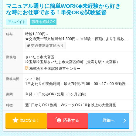
マニュアル通りに簡単WORK◆未経験から好き
な時にお仕事できる！単発OK◎試験監督
アルバイト
職種未経験OK
時給1,300円～
給与
★交通費一部支給 時給1,300円～ ※試験・役割により手当あり
※勤務回数により昇給あり 【即給（前払い）オプションあ
交通費別途支給あり
り！】 希望される場合、勤務から1週間ほどで給与の一部を受け
取れます。 ※手数料418円がかかります。 【過去試験日の収入
さいたま市大宮区
勤務地
例】 ・河合塾模擬試験 8:30～17:30（休憩1時間） 時給1,300円
埼玉県埼玉県さいたま市大宮区錦町（最寄り駅：大宮駅）
×8時間＝日収10,400円＋交通費 ※当日の役割により時給＋100
円の場合あり ・国家試験 7:00～13:30（休憩なし） 時給1,300
株式会社全国試験運営センター
円（役割手当＋100円）×6時間＝日収8,400円＋交通費 【試用期
間】試用期間なし
シフト制
勤務時間
1日あたりの実働時間：最大7時間/日 09：00～17：00 ※勤務時
間は 試験により異なります。
単発・1日のみOK / 短期（1ヶ月以内）
期間
週1日からOK / 副業・WワークOK / 10名以上の大量募集
特徴
気になる！
応募する
詳細へ