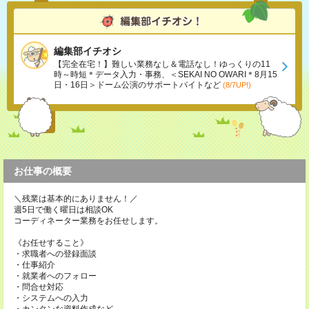
編集部イチオシ
【完全在宅！】難しい業務なし＆電話なし！ゆっくりの11
時～時短＊データ入力・事務、＜SEKAI NO OWARI＊8月15
日・16日＞ドーム公演のサポートバイトなど
(8/7UP!)
お仕事の概要
＼残業は基本的にありません！／
週5日で働く曜日は相談OK
コーディネーター業務をお任せします。
《お任せすること》
・求職者への登録面談
・仕事紹介
・就業者へのフォロー
・問合せ対応
・システムへの入力