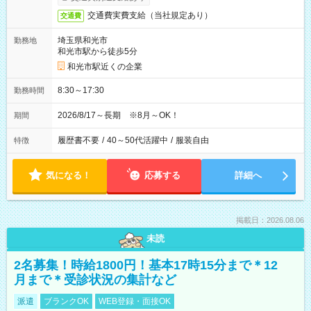
交通費実費支給（当社規定あり）
交通費
埼玉県和光市
勤務地
和光市駅から徒歩5分
和光市駅近くの企業
8:30～17:30
勤務時間
2026/8/17～長期 ※8月～OK！
期間
履歴書不要
/
40～50代活躍中
/
服装自由
特徴
気になる！
応募する
詳細へ
掲載日：2026.08.06
未読
2名募集！時給1800円！基本17時15分まで＊12
月まで＊受診状況の集計など
派遣
ブランクOK
WEB登録・面接OK