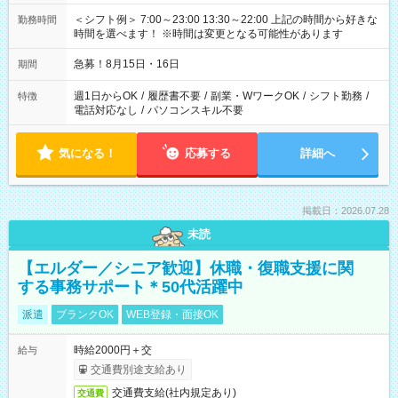
＜シフト例＞ 7:00～23:00 13:30～22:00 上記の時間から好きな
勤務時間
時間を選べます！ ※時間は変更となる可能性があります
急募！8月15日・16日
期間
週1日からOK
/
履歴書不要
/
副業・WワークOK
/
シフト勤務
/
特徴
電話対応なし
/
パソコンスキル不要
気になる！
応募する
詳細へ
掲載日：2026.07.28
未読
【エルダー／シニア歓迎】休職・復職支援に関
する事務サポート＊50代活躍中
派遣
ブランクOK
WEB登録・面接OK
時給2000円＋交
給与
交通費別途支給あり
交通費支給(社内規定あり)
交通費