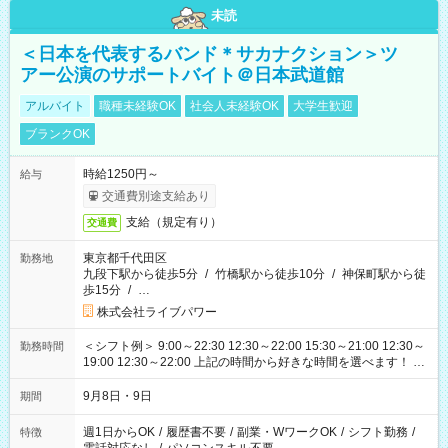
未読
＜日本を代表するバンド＊サカナクション＞ツ
アー公演のサポートバイト＠日本武道館
アルバイト
職種未経験OK
社会人未経験OK
大学生歓迎
ブランクOK
時給1250円～
給与
交通費別途支給あり
支給（規定有り）
交通費
東京都千代田区
勤務地
九段下駅から徒歩5分
/
竹橋駅から徒歩10分
/
神保町駅から徒
歩15分
/
…
株式会社ライブパワー
＜シフト例＞ 9:00～22:30 12:30～22:00 15:30～21:00 12:30～
勤務時間
19:00 12:30～22:00 上記の時間から好きな時間を選べます！ ※
時間は変更となる可能性があります
9月8日・9日
期間
週1日からOK
/
履歴書不要
/
副業・WワークOK
/
シフト勤務
/
特徴