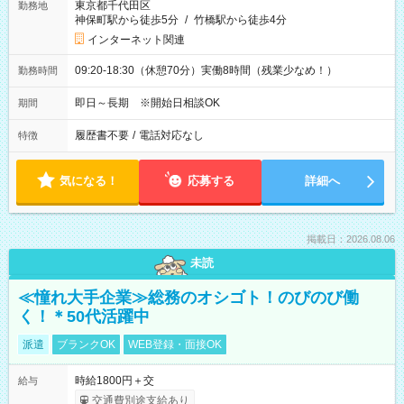
東京都千代田区
勤務地
神保町駅から徒歩5分
/
竹橋駅から徒歩4分
インターネット関連
09:20-18:30（休憩70分）実働8時間（残業少なめ！）
勤務時間
即日～長期 ※開始日相談OK
期間
履歴書不要
/
電話対応なし
特徴
気になる！
応募する
詳細へ
掲載日：2026.08.06
未読
≪憧れ大手企業≫総務のオシゴト！のびのび働
く！＊50代活躍中
派遣
ブランクOK
WEB登録・面接OK
時給1800円＋交
給与
交通費別途支給あり