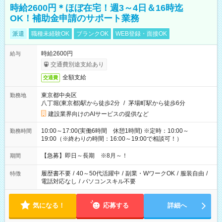
時給2600円＊ほぼ在宅！週3～4日＆16時迄
OK！補助金申請のサポート業務
派遣
職種未経験OK
ブランクOK
WEB登録・面接OK
時給2600円
給与
交通費別途支給あり
全額支給
交通費
東京都中央区
勤務地
八丁堀(東京都)駅から徒歩2分
/
茅場町駅から徒歩6分
建設業界向けのAIサービスの提供など
10:00～17:00(実働6時間 休憩1時間) ※定時：10:00～
勤務時間
19:00（※終わりの時間：16:00～19:00で相談可！）
【急募】即日～長期 ※8月～！
期間
履歴書不要
/
40～50代活躍中
/
副業・WワークOK
/
服装自由
/
特徴
電話対応なし
/
パソコンスキル不要
気になる！
応募する
詳細へ