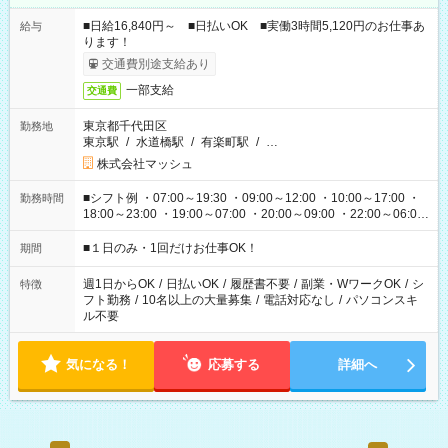
■日給16,840円～ ■日払いOK ■実働3時間5,120円のお仕事あ
給与
ります！
交通費別途支給あり
一部支給
交通費
東京都千代田区
勤務地
東京駅
/
水道橋駅
/
有楽町駅
/
…
株式会社マッシュ
■シフト例 ・07:00～19:30 ・09:00～12:00 ・10:00～17:00 ・
勤務時間
18:00～23:00 ・19:00～07:00 ・20:00～09:00 ・22:00～06:00
etc ★最短で3時間で5,120円のお仕事から 15時間で2万円近く稼
げるお仕事も！ ご希望のお時間に合わせてご紹介！ ※シフトは
■１日のみ・1回だけお仕事OK！
期間
現場によって異なります。 ※勿論、休憩時間はあるのでご安心
ください！
週1日からOK
/
日払いOK
/
履歴書不要
/
副業・WワークOK
/
シ
特徴
フト勤務
/
10名以上の大量募集
/
電話対応なし
/
パソコンスキ
ル不要
気になる！
応募する
詳細へ