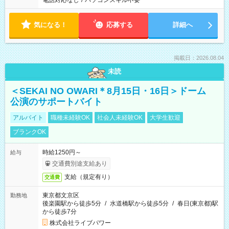
電話対応なし
/
パソコンスキル不要
気になる！
応募する
詳細へ
掲載日：2026.08.04
未読
＜SEKAI NO OWARI＊8月15日・16日＞ドーム
公演のサポートバイト
アルバイト
職種未経験OK
社会人未経験OK
大学生歓迎
ブランクOK
時給1250円～
給与
交通費別途支給あり
支給（規定有り）
交通費
東京都文京区
勤務地
後楽園駅から徒歩5分
/
水道橋駅から徒歩5分
/
春日(東京都)駅
から徒歩7分
株式会社ライブパワー