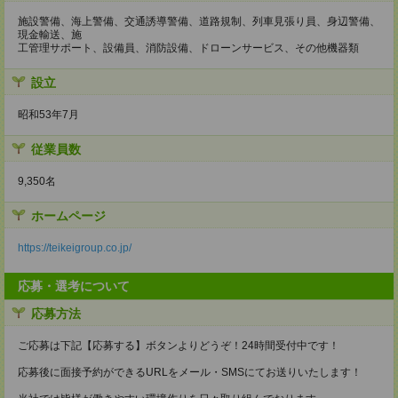
施設警備、海上警備、交通誘導警備、道路規制、列車見張り員、身辺警備、
現金輸送、施
工管理サポート、設備員、消防設備、ドローンサービス、その他機器類
設立
昭和53年7月
従業員数
9,350名
ホームページ
https://teikeigroup.co.jp/
応募・選考について
応募方法
ご応募は下記【応募する】ボタンよりどうぞ！24時間受付中です！
応募後に面接予約ができるURLをメール・SMSにてお送りいたします！