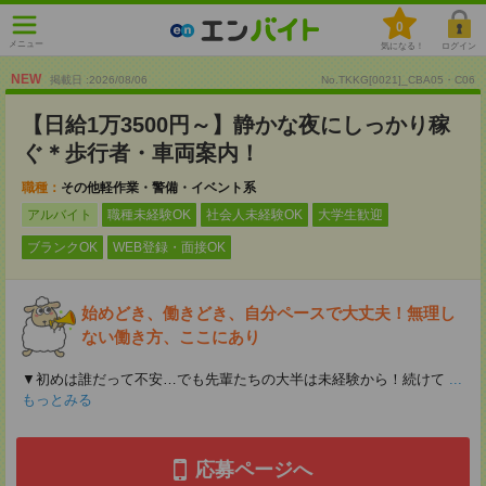
0
メニュー
気になる！
ログイン
NEW
掲載日 :2026
/
08
/
06
No.TKKG[0021]_CBA05・C06
【日給1万3500円～】静かな夜にしっかり稼
ぐ＊歩行者・車両案内！
職種：
その他軽作業・警備・イベント系
アルバイト
職種未経験OK
社会人未経験OK
大学生歓迎
ブランクOK
WEB登録・面接OK
始めどき、働きどき、自分ペースで大丈夫！無理し
ない働き方、ここにあり
▼初めは誰だって不安…でも先輩たちの大半は未経験から！続けて
...
もっとみる
応募ページへ