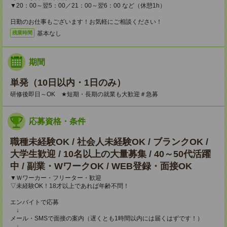
▼20：00～翌5：00／21：00～翌6：00 など（休憩1h）
日勤のお仕事もございます！お気軽にご相談ください！
基本なし
残業時間
期間
単発（10日以内・1日のみ）
研修後即日～OK ★短期・長期の就業も大歓迎＃急募
応募資格・条件
職種未経験OK / 社会人未経験OK / ブランクOK /
大学生歓迎 / 10名以上の大量募集 / 40～50代活躍
中 / 副業・WワークOK / WEB登録・面接OK
▼Ｗワーカー・フリーター・歓迎
▽未経験OK！18才以上であれば年齢不問！
エンバイトで応募
↓
メール・SMSで面接の案内（遅くとも1時間以内には届くはずです！）
↓