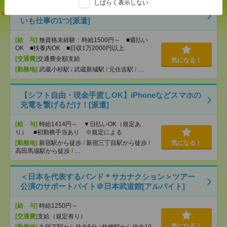
しばらく表示しない
【オープニング募集】おばあちゃんのお散歩付き添
いも仕事の1つ[派遣]
[給 与]
無資格未経験：時給1500円～ ■週払い
OK ■扶養内OK ■日収1万2000円以上
[交通費]
交通費全額支給
気になる！
[勤務地]
武蔵小杉駅
/
武蔵新城駅
/
元住吉駅
/
…
【シフト自由・現金手渡しOK】iPhoneなどスマホの
充電を繋げるだけ！[派遣]
[給 与]
時給1414円～ ▼日払いOK（規定あ
り） ■初勤務手当あり ※規定による
[勤務地]
新宿駅から徒歩
/
新宿三丁目駅から徒歩
/
気になる！
高田馬場駅から徒歩
/
…
＜日本を代表するバンド＊サカナクション＞ツアー
公演のサポートバイト＠日本武道館[アルバイト]
[給 与]
時給1250円～
[交通費]
支給（規定有り）
気になる！