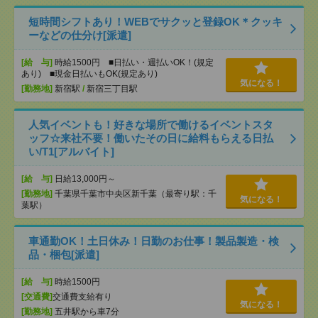
短時間シフトあり！WEBでサクッと登録OK＊クッキ
ーなどの仕分け[派遣]
[給 与]
時給1500円 ■日払い・週払いOK！(規定
あり) ■現金日払いもOK(規定あり)
気になる！
[勤務地]
新宿駅
/
新宿三丁目駅
人気イベントも！好きな場所で働けるイベントスタ
ッフ☆来社不要！働いたその日に給料もらえる日払
い/T1[アルバイト]
[給 与]
日給13,000円～
[勤務地]
千葉県千葉市中央区新千葉（最寄り駅：千
気になる！
葉駅）
車通勤OK！土日休み！日勤のお仕事！製品製造・検
品・梱包[派遣]
[給 与]
時給1500円
[交通費]
交通費支給有り
気になる！
[勤務地]
五井駅から車7分