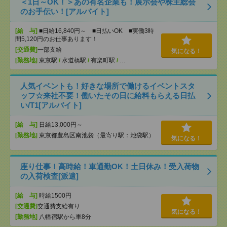
＜1日～OK！＞あの有名企業も！展示会や株主総会
のお手伝い！[アルバイト]
[給 与]
■日給16,840円～ ■日払いOK ■実働3時
間5,120円のお仕事あります！
[交通費]
一部支給
気になる！
[勤務地]
東京駅
/
水道橋駅
/
有楽町駅
/
…
人気イベントも！好きな場所で働けるイベントスタ
ッフ☆来社不要！働いたその日に給料もらえる日払
い/T1[アルバイト]
[給 与]
日給13,000円～
[勤務地]
東京都豊島区南池袋（最寄り駅：池袋駅）
気になる！
座り仕事！高時給！車通勤OK！土日休み！受入荷物
の入荷検査[派遣]
[給 与]
時給1500円
[交通費]
交通費支給有り
気になる！
[勤務地]
八幡宿駅から車8分