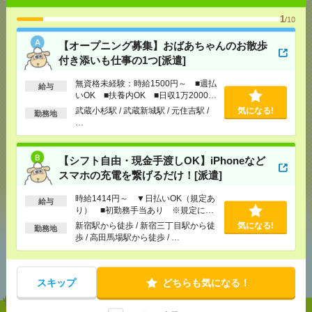
1
/10
【オープニング募集】おばあちゃんのお散歩
応募ページへ
付き添いも仕事の1つ[派遣]
無資格未経験：時給1500円～ ■週払
給与
いOK ■扶養内OK ■日収1万2000円
気になる！
以上
武蔵小杉駅 / 武蔵新城駅 / 元住吉駅 /
気になる!
勤務地
…
メール
LINE
で送る
で送る
【シフト自由・現金手渡しOK】iPhoneなど
スマホの充電を繋げるだけ！[派遣]
時給1414円～ ▼日払いOK（規定あ
シェア
ツイート
ブックマーク
給与
り） ■初勤務手当あり ※規定によ
る
新宿駅から徒歩 / 新宿三丁目駅から徒
気になる!
勤務地
歩 / 高田馬場駅から徒歩 / …
あなたの閲覧履歴からの
おすすめ
スキップ
どちらも気になる！