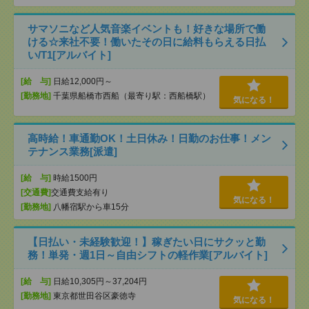
サマソニなど人気音楽イベントも！好きな場所で働
ける☆来社不要！働いたその日に給料もらえる日払
い/T1[アルバイト]
[給 与]
日給12,000円～
[勤務地]
千葉県船橋市西船（最寄り駅：西船橋駅）
気になる！
高時給！車通勤OK！土日休み！日勤のお仕事！メン
テナンス業務[派遣]
[給 与]
時給1500円
[交通費]
交通費支給有り
気になる！
[勤務地]
八幡宿駅から車15分
【日払い・未経験歓迎！】稼ぎたい日にサクッと勤
務！単発・週1日～自由シフトの軽作業[アルバイト]
[給 与]
日給10,305円～37,204円
[勤務地]
東京都世田谷区豪徳寺
気になる！