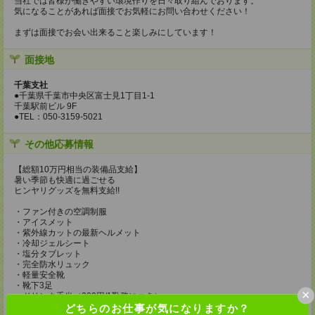
当社では皆様が働きやすい環境作りを日々取り組んでおります。
気になることがあれば面接でお気軽にお問い合わせください！
まずは面接でお会い出来ること楽しみにしています！
面接地
千葉支社
●千葉県千葉市中央区富士見1丁目1-1
千葉駅前ビル 9F
●TEL：050-3159-5021
その他応募情報
【総額10万円相当の装備品支給】
暑い季節も快適に過ごせる
ヒンヤリグッズを無料支給!!
・ファン付きの空調制服
・アイスメット
・紫外線カットの最新ヘルメット
・冷却ジェルシート
・塩分タブレット
・完全防水リュック
・軽量安全靴
・靴下3足
×
・ドリンク手当（200円/1勤務につき）
どちらのお仕事が気になりますか？