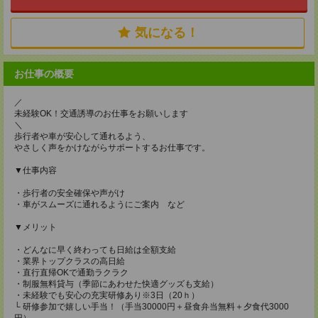
気になる！
お仕事の概要
／
未経験OK！交通誘導のお仕事をお願いします
＼
歩行者や車が安心して通れるよう、
やさしく声をかけながらサポートするお仕事です。
▼仕事内容
・歩行者の安全確保や声がけ
・車がスムーズに通れるようにご案内 など
▼メリット
・どんなに早く終わっても日給は全額支給
・業界トップクラスの高日給
・直行直帰OKで通勤ラクラク
・制服無料貸与（季節にあわせた快適グッズも支給）
・未経験でも安心の充実研修あり※3日（20ｈ）
└ 研修参加で嬉しい手当！（手当30000円＋昼食弁当無料＋夕食代3000