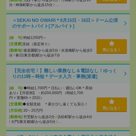
[勤務地]
九段下駅から徒歩5分
/
竹橋駅から徒歩10
分
/
神保町駅から徒歩15分
/
…
＜SEKAI NO OWARI＊8月15日・16日＞ドーム公演
のサポートバイト[アルバイト]
[給 与]
時給1250円～
[交通費]
支給（規定有り）
気になる！
[勤務地]
後楽園駅から徒歩5分
/
水道橋駅から徒歩5
分
/
春日(東京都)駅から徒歩7分
【完全在宅！】難しい業務なし＆電話なし！ゆっく
りの11時～時短＊データ入力・事務[派遣]
[給 与]
◆時給1,700円＊日払い・週払いOK＊昇給
あり♪【月収例】 ・約204,000円 （時給1,700
円 × 実働6h × 20日）
[交通費]
◆全額支給 ＊家が少し遠くても安心！
気になる！
[月収例]
20～25万円
[勤務地]
竹芝駅から徒歩2分
/
浜松町駅から徒歩4分
/
大門(東京都)駅から徒歩5分
/
…