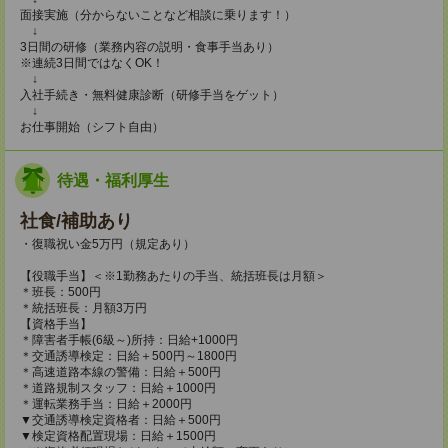
面接実施（分からないことなど相談に乗ります！）
↓
3日間の研修（業務内容の説明・食事手当あり）
※連続3日間ではなくOK！
↓
入社手続き・無料健康診断（研修手当をゲット）
↓
お仕事開始（シフト自由）
待遇・福利厚生
社食/補助あり
・復職祝い金5万円（規定あり）
【役職手当】＜※1勤務あたりの手当、統括班長は月額＞
＊班長：500円
＊統括班長：月額3万円
【資格手当】
＊障害者手帳(6級～)所持：日給+1000円
＊交通誘導検定：日給＋500円～1800円
＊高速道路本線の警備：日給＋500円
＊道路規制スタッフ：日給＋1000円
＊運転業務手当：日給＋2000円
▼交通誘導検定資格者：日給＋500円
▼検定資格配置現場：日給＋1500円