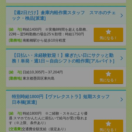
【週2日だけ】倉庫内軽作業スタッフ スマホのチェ
ック・検品[派遣]
[給 与]
時給1400円 ※実働8時間を超える勤務、
22時～翌5時勤務の場合25％割増：時給1750円
気になる！
[勤務地]
南船橋駅から徒歩10分程度
【日払い・未経験歓迎！】稼ぎたい日にサクッと勤
務！単発・週1日～自由シフトの軽作業[アルバイト]
[給 与]
日給10,305円～37,204円
[勤務地]
東京都墨田区東向島
気になる！
特別時給1800円【ヴァレクストラ】短期スタッフ
日本橋[派遣]
[給 与]
時給1800円 ※ご経験・スキルにより優
遇 スマホでかんたんに前払いで給与が受け取れま
す（※上限、条件あり）
[交通費]
交通費全額支給（規定あり）
気になる！