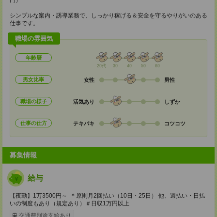
円）
シンプルな案内・誘導業務で、しっかり稼げる＆安全を守るやりがいのある
仕事です。
職場の雰囲気
年齢層
20代
30
40
50
60
男女比率
女性
男性
職場の様子
活気あり
しずか
仕事の仕方
テキパキ
コツコツ
募集情報
給与
【夜勤】1万3500円～ ＊原則月2回払い（10日・25日） 他、週払い・日払
いの制度もあり（規定あり）＃日収1万円以上
交通費別途支給あり