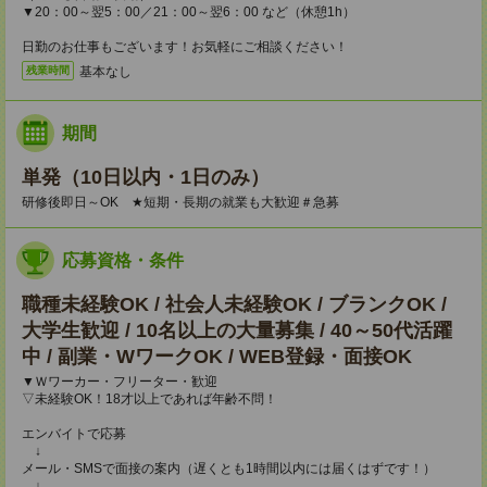
▼20：00～翌5：00／21：00～翌6：00 など（休憩1h）
日勤のお仕事もございます！お気軽にご相談ください！
基本なし
残業時間
期間
単発（10日以内・1日のみ）
研修後即日～OK ★短期・長期の就業も大歓迎＃急募
応募資格・条件
職種未経験OK / 社会人未経験OK / ブランクOK /
大学生歓迎 / 10名以上の大量募集 / 40～50代活躍
中 / 副業・WワークOK / WEB登録・面接OK
▼Ｗワーカー・フリーター・歓迎
▽未経験OK！18才以上であれば年齢不問！
エンバイトで応募
↓
メール・SMSで面接の案内（遅くとも1時間以内には届くはずです！）
↓