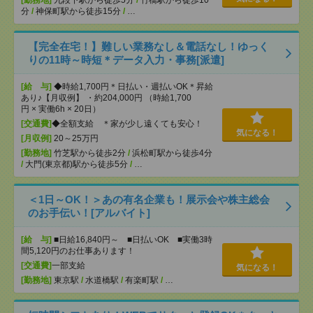
[勤務地]
九段下駅から徒歩5分
/
竹橋駅から徒歩10
分
/
神保町駅から徒歩15分
/
…
【完全在宅！】難しい業務なし＆電話なし！ゆっく
りの11時～時短＊データ入力・事務[派遣]
[給 与]
◆時給1,700円＊日払い・週払いOK＊昇給
あり♪【月収例】 ・約204,000円 （時給1,700
円 × 実働6h × 20日）
[交通費]
◆全額支給 ＊家が少し遠くても安心！
気になる！
[月収例]
20～25万円
[勤務地]
竹芝駅から徒歩2分
/
浜松町駅から徒歩4分
/
大門(東京都)駅から徒歩5分
/
…
＜1日～OK！＞あの有名企業も！展示会や株主総会
のお手伝い！[アルバイト]
[給 与]
■日給16,840円～ ■日払いOK ■実働3時
間5,120円のお仕事あります！
[交通費]
一部支給
気になる！
[勤務地]
東京駅
/
水道橋駅
/
有楽町駅
/
…