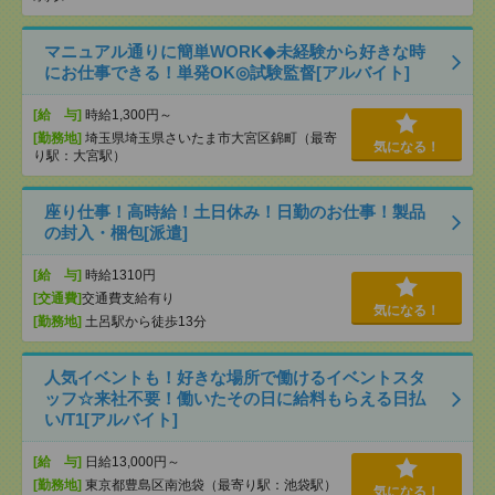
マニュアル通りに簡単WORK◆未経験から好きな時
にお仕事できる！単発OK◎試験監督[アルバイト]
[給 与]
時給1,300円～
[勤務地]
埼玉県埼玉県さいたま市大宮区錦町（最寄
気になる！
り駅：大宮駅）
座り仕事！高時給！土日休み！日勤のお仕事！製品
の封入・梱包[派遣]
[給 与]
時給1310円
[交通費]
交通費支給有り
気になる！
[勤務地]
土呂駅から徒歩13分
人気イベントも！好きな場所で働けるイベントスタ
ッフ☆来社不要！働いたその日に給料もらえる日払
い/T1[アルバイト]
[給 与]
日給13,000円～
[勤務地]
東京都豊島区南池袋（最寄り駅：池袋駅）
気になる！