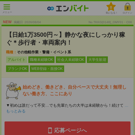
0
メニュー
気になる！
ログイン
NEW
掲載日 :2026
/
08
/
04
No.TKKG[0148]_OMY01・C06
【日給1万3500円～】静かな夜にしっかり稼
ぐ＊歩行者・車両案内！
職種：
その他軽作業・警備・イベント系
アルバイト
職種未経験OK
社会人未経験OK
大学生歓迎
ブランクOK
WEB登録・面接OK
始めどき、働きどき、自分ペースで大丈夫！無理し
ない働き方、ここにあり
▼初めは誰だって不安…でも先輩たちの大半は未経験から！続けて
...
もっとみる
応募ページへ