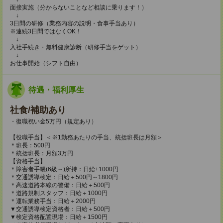
面接実施（分からないことなど相談に乗ります！）
↓
3日間の研修（業務内容の説明・食事手当あり）
※連続3日間ではなくOK！
↓
入社手続き・無料健康診断（研修手当をゲット）
↓
お仕事開始（シフト自由）
待遇・福利厚生
社食/補助あり
・復職祝い金5万円（規定あり）
【役職手当】＜※1勤務あたりの手当、統括班長は月額＞
＊班長：500円
＊統括班長：月額3万円
【資格手当】
＊障害者手帳(6級～)所持：日給+1000円
＊交通誘導検定：日給＋500円～1800円
＊高速道路本線の警備：日給＋500円
＊道路規制スタッフ：日給＋1000円
＊運転業務手当：日給＋2000円
▼交通誘導検定資格者：日給＋500円
▼検定資格配置現場：日給＋1500円