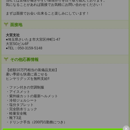
当社では皆様が働きやすい環境作りを日々取り組んでおります。
気になることがあれば面接でお気軽にお問い合わせください！
まずは面接でお会い出来ること楽しみにしています！
面接地
大宮支社
●埼玉県さいたま市大宮区仲町1-47
大宮SGビル6F
●TEL：050-3159-5148
その他応募情報
【総額10万円相当の装備品支給】
暑い季節も快適に過ごせる
ヒンヤリグッズを無料支給!!
・ファン付きの空調制服
・アイスメット
・紫外線カットの最新ヘルメット
・冷却ジェルシート
・塩分タブレット
・完全防水リュック
・軽量安全靴
・靴下3足
・ドリンク手当（200円/1勤務につき）
×