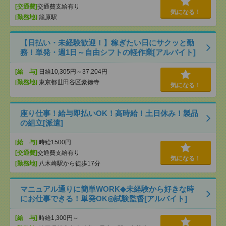
[交通費]
交通費支給有り
気になる！
[勤務地]
籠原駅
【日払い・未経験歓迎！】稼ぎたい日にサクッと勤
務！単発・週1日～自由シフトの軽作業[アルバイト]
[給 与]
日給10,305円～37,204円
[勤務地]
東京都世田谷区豪徳寺
気になる！
座り仕事！給与即払いOK！高時給！土日休み！製品
の組立[派遣]
[給 与]
時給1500円
[交通費]
交通費支給有り
気になる！
[勤務地]
八木崎駅から徒歩17分
マニュアル通りに簡単WORK◆未経験から好きな時
にお仕事できる！単発OK◎試験監督[アルバイト]
[給 与]
時給1,300円～