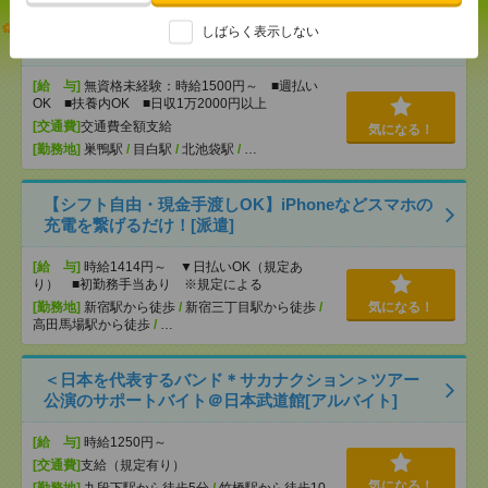
【オープニング募集】おばあちゃんのお散歩付き添
しばらく表示しない
いも仕事の1つ[派遣]
[給 与]
無資格未経験：時給1500円～ ■週払い
OK ■扶養内OK ■日収1万2000円以上
[交通費]
交通費全額支給
気になる！
[勤務地]
巣鴨駅
/
目白駅
/
北池袋駅
/
…
【シフト自由・現金手渡しOK】iPhoneなどスマホの
充電を繋げるだけ！[派遣]
[給 与]
時給1414円～ ▼日払いOK（規定あ
り） ■初勤務手当あり ※規定による
[勤務地]
新宿駅から徒歩
/
新宿三丁目駅から徒歩
/
気になる！
高田馬場駅から徒歩
/
…
＜日本を代表するバンド＊サカナクション＞ツアー
公演のサポートバイト＠日本武道館[アルバイト]
[給 与]
時給1250円～
[交通費]
支給（規定有り）
気になる！