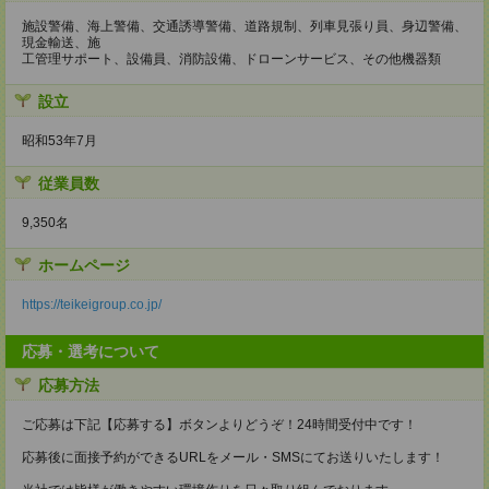
施設警備、海上警備、交通誘導警備、道路規制、列車見張り員、身辺警備、
現金輸送、施
工管理サポート、設備員、消防設備、ドローンサービス、その他機器類
設立
昭和53年7月
従業員数
9,350名
ホームページ
https://teikeigroup.co.jp/
応募・選考について
応募方法
ご応募は下記【応募する】ボタンよりどうぞ！24時間受付中です！
応募後に面接予約ができるURLをメール・SMSにてお送りいたします！