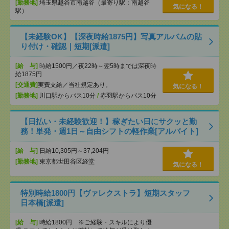
[勤務地]
埼玉県越谷市南越谷（最寄り駅：南越谷
気になる！
駅）
【未経験OK】【深夜時給1875円】写真アルバムの貼
り付け・確認｜短期[派遣]
[給 与]
時給1500円／夜22時～翌5時までは深夜時
給1875円
[交通費]
実費支給／当社規定あり。
気になる！
[勤務地]
川口駅からバス10分
/
赤羽駅からバス10分
【日払い・未経験歓迎！】稼ぎたい日にサクッと勤
務！単発・週1日～自由シフトの軽作業[アルバイト]
[給 与]
日給10,305円～37,204円
[勤務地]
東京都世田谷区経堂
気になる！
特別時給1800円【ヴァレクストラ】短期スタッフ
日本橋[派遣]
[給 与]
時給1800円 ※ご経験・スキルにより優