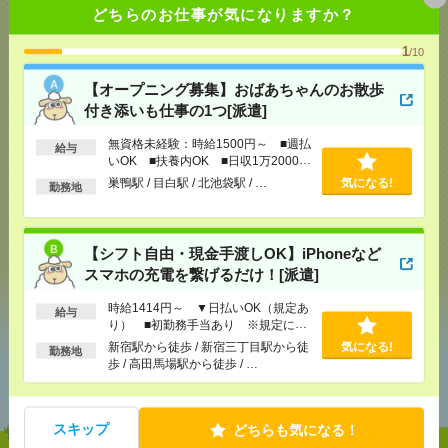
どちらのお仕事が気になりますか？
1
/10
応募ページへ
【オープニング募集】おばあちゃんのお散歩
付き添いも仕事の1つ[派遣]
無資格未経験：時給1500円～ ■週払
給与
気になる！
いOK ■扶養内OK ■日収1万2000円
以上
巣鴨駅 / 目白駅 / 北池袋駅 / …
気になる!
勤務地
メール
LINE
で送る
で送る
【シフト自由・現金手渡しOK】iPhoneなど
スマホの充電を繋げるだけ！[派遣]
シェア
ツイート
ブックマーク
時給1414円～ ▼日払いOK（規定あ
給与
り） ■初勤務手当あり ※規定によ
る
新宿駅から徒歩 / 新宿三丁目駅から徒
気になる!
勤務地
あなたの閲覧履歴からの
歩 / 高田馬場駅から徒歩 / …
おすすめ
スキップ
どちらも気になる！