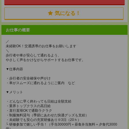
気になる！
お仕事の概要
／
未経験OK！交通誘導のお仕事をお願いします
＼
歩行者や車が安心して通れるよう、
やさしく声をかけながらサポートするお仕事です。
▼仕事内容
・歩行者の安全確保や声がけ
・車がスムーズに通れるようにご案内 など
▼メリット
・どんなに早く終わっても日給は全額支給
・業界トップクラスの高日給
・直行直帰OKで通勤ラクラク
・制服無料貸与（季節にあわせた快適グッズも支給）
・未経験でも安心の充実研修あり※3日（20ｈ）
└ 研修参加で嬉しい手当！（手当30000円＋昼食弁当無料＋夕食代3000