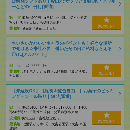
短時間シフトあり！WEBでサクッと登録OK＊クッキ
ーなどの仕分け[派遣]
[給 与]
時給1500円 ■日払い・週払いOK！(規定
あり) ■現金日払いもOK(規定あり)
気になる！
[勤務地]
新宿駅
/
新宿三丁目駅
ちいさいかわいいキャラのイベントも！好きな場所
で働ける☆来社不要！働いたその日に給料もらえる
◎/T1[アルバイト]
[給 与]
日給13,000円～
[勤務地]
埼玉県さいたま市大宮区錦町（最寄り駅：
気になる！
大宮駅）
【未経験OK】【服装＆髪色自由！】お菓子のピッキ
ング・シール貼り｜短期[派遣]
[給 与]
時給1400円／月収例：117,600円＝1,400
円×4時間×21日勤務の場合＋交通費別途支給
[交通費]
実費支給／当社規定あり。
気になる！
[勤務地]
七里駅から車6分
/
大宮公園駅
/
大宮(埼玉
県)駅