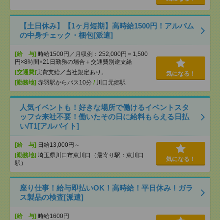
【土日休み】【1ヶ月短期】高時給1500円！アルバム
の中身チェック・梱包[派遣]
[給 与]
時給1500円／月収例：252,000円＝1,500
円×8時間×21日勤務の場合＋交通費別途支給
[交通費]
実費支給／当社規定あり。
気になる！
[勤務地]
赤羽駅からバス10分
/
川口元郷駅
人気イベントも！好きな場所で働けるイベントスタ
ッフ☆来社不要！働いたその日に給料もらえる日払
い/T1[アルバイト]
[給 与]
日給13,000円～
[勤務地]
埼玉県川口市東川口（最寄り駅：東川口
気になる！
駅）
座り仕事！給与即払いOK！高時給！平日休み！ガラ
ス製品の検査[派遣]
[給 与]
時給1600円