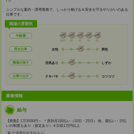
円）
シンプルな案内・誘導業務で、しっかり稼げる＆安全を守るやりがいのある
仕事です。
職場の雰囲気
年齢層
20代
30
40
50
60
男女比率
女性
男性
職場の様子
活気あり
しずか
仕事の仕方
テキパキ
コツコツ
募集情報
給与
【夜勤】1万3500円～ ＊原則月2回払い（10日・25日） 他、週払い・日払
いの制度もあり（規定あり）＃日収1万円以上
交通費別途支給あり