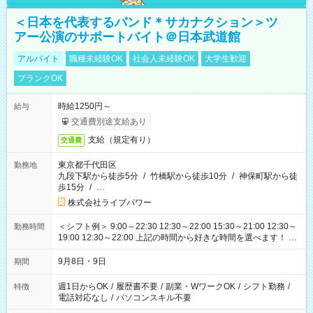
＜日本を代表するバンド＊サカナクション＞ツ
アー公演のサポートバイト＠日本武道館
アルバイト
職種未経験OK
社会人未経験OK
大学生歓迎
ブランクOK
時給1250円～
給与
交通費別途支給あり
支給（規定有り）
交通費
東京都千代田区
勤務地
九段下駅から徒歩5分
/
竹橋駅から徒歩10分
/
神保町駅から徒
歩15分
/
…
株式会社ライブパワー
＜シフト例＞ 9:00～22:30 12:30～22:00 15:30～21:00 12:30～
勤務時間
19:00 12:30～22:00 上記の時間から好きな時間を選べます！ ※
時間は変更となる可能性があります
9月8日・9日
期間
週1日からOK
/
履歴書不要
/
副業・WワークOK
/
シフト勤務
/
特徴
電話対応なし
/
パソコンスキル不要