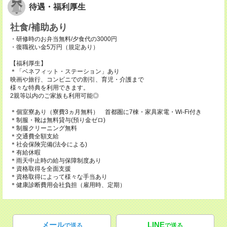
待遇・福利厚生
社食/補助あり
・研修時のお弁当無料/夕食代の3000円
・復職祝い金5万円（規定あり）
【福利厚生】
＊「ベネフィット・ステーション」あり
映画や旅行、コンビニでの割引、育児・介護まで
様々な特典を利用できます。
2親等以内のご家族も利用可能◎
＊個室寮あり（寮費3ヵ月無料） 首都圏に7棟・家具家電・Wi-Fi付き
＊制服・靴は無料貸与(預り金ゼロ)
＊制服クリーニング無料
＊交通費全額支給
＊社会保険完備(法令による)
＊有給休暇
＊雨天中止時の給与保障制度あり
＊資格取得を全面支援
＊資格取得によって様々な手当あり
＊健康診断費用会社負担（雇用時、定期）
メール
LINE
で送る
で送る