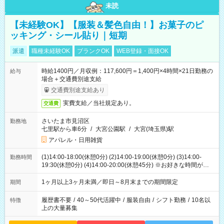
未読
【未経験OK】【服装＆髪色自由！】お菓子のピ
ッキング・シール貼り｜短期
派遣
職種未経験OK
ブランクOK
WEB登録・面接OK
時給1400円／月収例：117,600円＝1,400円×4時間×21日勤務の
給与
場合＋交通費別途支給
交通費別途支給あり
実費支給／当社規定あり。
交通費
さいたま市見沼区
勤務地
七里駅から車6分
/
大宮公園駅
/
大宮(埼玉県)駅
アパレル・日用雑貨
(1)14:00-18:00(休憩0分) (2)14:00-19:00(休憩0分) (3)14:00-
勤務時間
19:30(休憩0分) (4)14:00-20:00(休憩45分) ※お好きな時間が選べ
ます
1ヶ月以上3ヶ月未満／即日～8月末までの期間限定
期間
履歴書不要
/
40～50代活躍中
/
服装自由
/
シフト勤務
/
10名以
特徴
上の大量募集