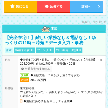
気になる！
応募する
詳細へ
掲載日：2026.07.29
未読
【完全在宅！】難しい業務なし＆電話なし！ゆ
っくりの11時～時短＊データ入力・事務
派遣
職種未経験OK
ブランクOK
WEB登録・面接OK
◆時給1,700円＊日払い・週払いOK＊昇給あり♪【月収例】 ・約
給与
204,000円 （時給1,700円 × 実働6h × 20日）
交通費別途支給あり
◆全額支給 ＊家が少し遠くても安心！
交通費
20～25万円
月収例
東京都港区
勤務地
竹芝駅から徒歩2分
/
浜松町駅から徒歩4分
/
大門(東京都)駅か
ら徒歩5分
/
…
◆港区にある情報セキュリティ企業◆