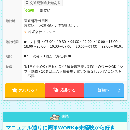
交通費別途支給あり
一部支給
交通費
東京都千代田区
勤務地
東京駅
/
水道橋駅
/
有楽町駅
/
…
株式会社マッシュ
■シフト例 ・07:00～19:30 ・09:00～12:00 ・10:00～17:00 ・
勤務時間
18:00～23:00 ・19:00～07:00 ・20:00～09:00 ・22:00～06:00
etc ★最短で3時間で5,120円のお仕事から 15時間で2万円近く稼
げるお仕事も！ ご希望のお時間に合わせてご紹介！ ※シフトは
■１日のみ・1回だけお仕事OK！
期間
現場によって異なります。 ※勿論、休憩時間はあるのでご安心
ください！
週1日からOK
/
日払いOK
/
履歴書不要
/
副業・WワークOK
/
シ
特徴
フト勤務
/
10名以上の大量募集
/
電話対応なし
/
パソコンスキ
ル不要
気になる！
応募する
詳細へ
未読
マニュアル通りに簡単WORK◆未経験から好き