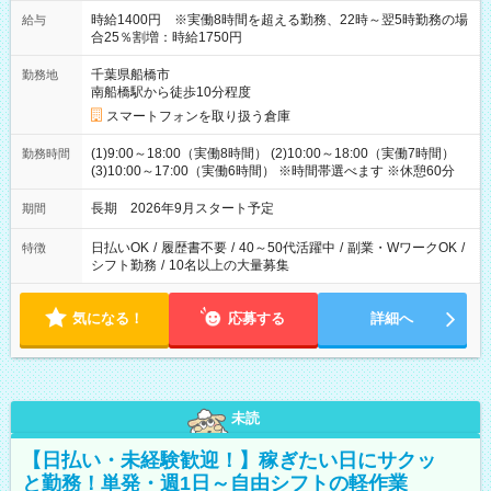
時給1400円 ※実働8時間を超える勤務、22時～翌5時勤務の場
給与
合25％割増：時給1750円
千葉県船橋市
勤務地
南船橋駅から徒歩10分程度
スマートフォンを取り扱う倉庫
(1)9:00～18:00（実働8時間） (2)10:00～18:00（実働7時間）
勤務時間
(3)10:00～17:00（実働6時間） ※時間帯選べます ※休憩60分
長期 2026年9月スタート予定
期間
日払いOK
/
履歴書不要
/
40～50代活躍中
/
副業・WワークOK
/
特徴
シフト勤務
/
10名以上の大量募集
気になる！
応募する
詳細へ
未読
【日払い・未経験歓迎！】稼ぎたい日にサクッ
と勤務！単発・週1日～自由シフトの軽作業