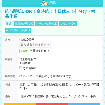
未読
給与即払いOK！高時給！土日休み！仕分け・検
品作業
派遣
職種未経験OK
社会人未経験OK
ブランクOK
WEB登録・面接OK
時給1500円
給与
交通費別途支給あり
交通費支給有り
交通費
埼玉県越谷市
勤務地
新越谷駅
その他製造
8:00～17:00 ※表記のうち実働8時間です。
勤務時間
長期【ご応募から1週間以内(最短2日目)のスピード就業が可能】
期間
即日～
日払いOK
/
履歴書不要
/
電話対応なし
/
パソコンスキル不要
特徴