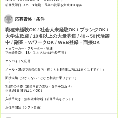
研修後即日～OK ★短期・長期の就業も大歓迎＃急募
応募資格・条件
職種未経験OK / 社会人未経験OK / ブランクOK /
大学生歓迎 / 10名以上の大量募集 / 40～50代活躍
中 / 副業・WワークOK / WEB登録・面接OK
▼Ｗワーカー・フリーター・歓迎
▽未経験OK！18才以上であれば年齢不問！
エンバイトで応募
↓
メール・SMSで面接の案内（遅くとも1時間以内には届くはずです！）
↓
面接実施（分からないことなど相談に乗ります！）
↓
3日間の研修（業務内容の説明・食事手当あり）
※連続3日間ではなくOK！
↓
入社手続き・無料健康診断（研修手当をゲット）
↓
お仕事開始（シフト自由）