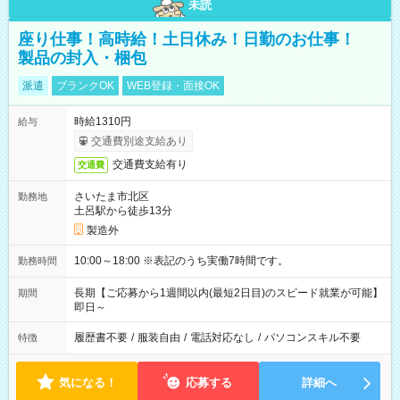
未読
座り仕事！高時給！土日休み！日勤のお仕事！
製品の封入・梱包
派遣
ブランクOK
WEB登録・面接OK
時給1310円
給与
交通費別途支給あり
交通費支給有り
交通費
さいたま市北区
勤務地
土呂駅から徒歩13分
製造外
10:00～18:00 ※表記のうち実働7時間です。
勤務時間
長期【ご応募から1週間以内(最短2日目)のスピード就業が可能】
期間
即日～
履歴書不要
/
服装自由
/
電話対応なし
/
パソコンスキル不要
特徴
気になる！
応募する
詳細へ