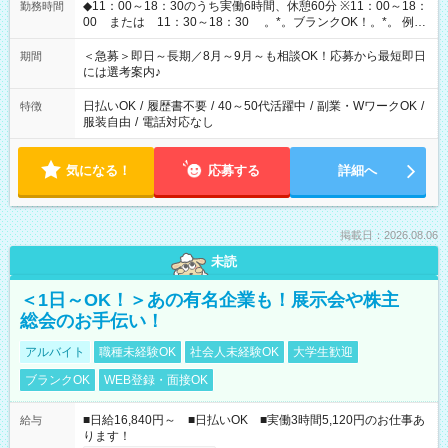
◆11：00～18：30のうち実働6時間、休憩60分 ※11：00～18：
勤務時間
00 または 11：30～18：30 。*。ブランクOK！。*。 例え
ば前職が、 在宅/財団法人/事務/コールセンター/受付/販売/カフェ
スタッフ スイーツ販売/ホテルフロント/化粧品販売/など 様々な
＜急募＞即日～長期／8月～9月～も相談OK！応募から最短即日
期間
業界から入社して活躍されています♪
には選考案内♪
日払いOK
/
履歴書不要
/
40～50代活躍中
/
副業・WワークOK
/
特徴
服装自由
/
電話対応なし
気になる！
応募する
詳細へ
掲載日：2026.08.06
未読
＜1日～OK！＞あの有名企業も！展示会や株主
総会のお手伝い！
アルバイト
職種未経験OK
社会人未経験OK
大学生歓迎
ブランクOK
WEB登録・面接OK
■日給16,840円～ ■日払いOK ■実働3時間5,120円のお仕事あ
給与
ります！