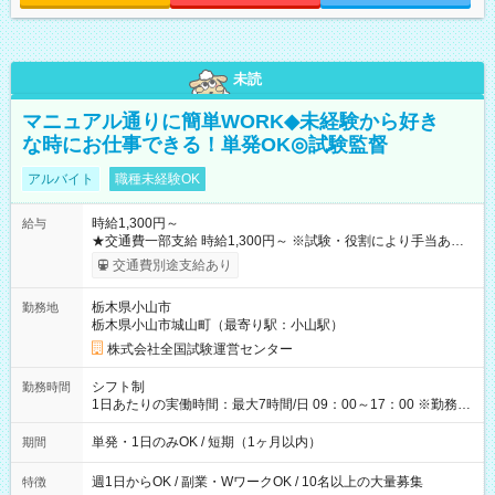
未読
マニュアル通りに簡単WORK◆未経験から好き
な時にお仕事できる！単発OK◎試験監督
アルバイト
職種未経験OK
時給1,300円～
給与
★交通費一部支給 時給1,300円～ ※試験・役割により手当あり
※勤務回数により昇給あり 【即給（前払い）オプションあ
交通費別途支給あり
り！】 希望される場合、勤務から1週間ほどで給与の一部を受け
取れます。 ※手数料418円がかかります。 【過去試験日の収入
栃木県小山市
勤務地
例】 ・河合塾模擬試験 8:30～17:30（休憩1時間） 時給1,300円
栃木県小山市城山町（最寄り駅：小山駅）
×8時間＝日収10,400円＋交通費 ※当日の役割により時給＋100
円の場合あり ・国家試験 7:00～13:30（休憩なし） 時給1,300
株式会社全国試験運営センター
円（役割手当＋100円）×6時間＝日収8,400円＋交通費 【試用期
間】試用期間なし
シフト制
勤務時間
1日あたりの実働時間：最大7時間/日 09：00～17：00 ※勤務時
間は 試験により異なります。
単発・1日のみOK / 短期（1ヶ月以内）
期間
週1日からOK / 副業・WワークOK / 10名以上の大量募集
特徴