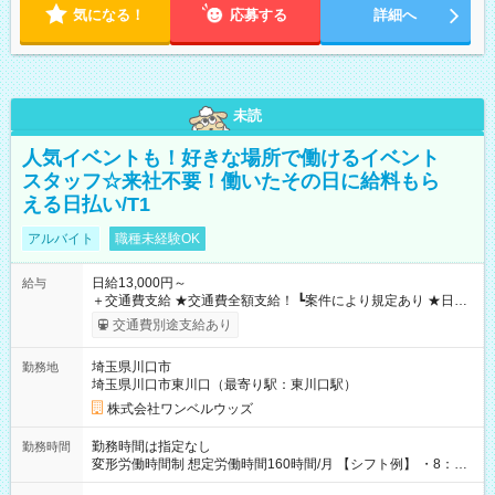
気になる！
応募する
詳細へ
未読
人気イベントも！好きな場所で働けるイベント
スタッフ☆来社不要！働いたその日に給料もら
える日払い/T1
アルバイト
職種未経験OK
日給13,000円～
給与
＋交通費支給 ★交通費全額支給！ ┗案件により規定あり ★日払
いOK！（規定あり） ┗働いたその日に現金GET♪ お仕事後はコ
交通費別途支給あり
ンビニATMから 日払い分を引き落とせます！ 【試用期間】試
用期間なし
埼玉県川口市
勤務地
埼玉県川口市東川口（最寄り駅：東川口駅）
株式会社ワンベルウッズ
勤務時間は指定なし
勤務時間
変形労働時間制 想定労働時間160時間/月 【シフト例】 ・8：00
～21：00