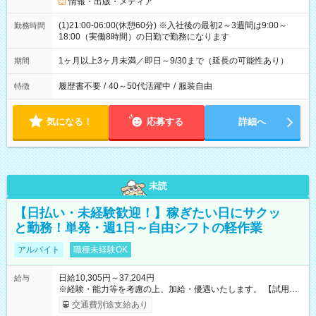
情報・出版・メディア
(1)21:00-06:00(休憩60分) ※入社後の最初2～3週間は9:00～
勤務時間
18:00（実働8時間）の日勤で勤務になります
1ヶ月以上3ヶ月未満／即日～9/30まで（延長の可能性あり）
期間
履歴書不要
/
40～50代活躍中
/
服装自由
特徴
気になる！
応募する
詳細へ
未読
【日払い・未経験歓迎！】稼ぎたい日にサクッ
と勤務！単発・週1日～自由シフトの軽作業
アルバイト
職種未経験OK
日給10,305円～37,204円
給与
※経験・能力等を考慮の上、加給・優遇いたします。 【試用期
間】試用期間なし
交通費別途支給あり