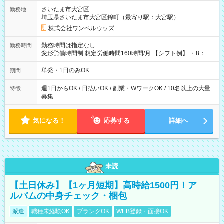
用期間なし
さいたま市大宮区
勤務地
埼玉県さいたま市大宮区錦町（最寄り駅：大宮駅）
株式会社ワンベルウッズ
勤務時間は指定なし
勤務時間
変形労働時間制 想定労働時間160時間/月 【シフト例】 ・8：00
～21：00
単発・1日のみOK
期間
週1日からOK / 日払いOK / 副業・WワークOK / 10名以上の大量
特徴
募集
気になる！
応募する
詳細へ
未読
【土日休み】【1ヶ月短期】高時給1500円！ア
ルバムの中身チェック・梱包
派遣
職種未経験OK
ブランクOK
WEB登録・面接OK