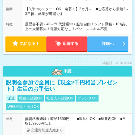
と休みを合わせたい」 「余裕を持って夕飯の準備がしたい」
「できれば残業はしたくない」 など、ご希望を教えてください
【8月中のスタートOK！急募！】2カ月～ ■ご応募から最短2～
期間
ね。 ※Wワーク希望の方へ 今ご覧のお仕事で希望する勤務時間
3日後に就業が可能です！
と、もう1つのお仕事の勤務時間。 合計で週40時間を超える場
合は応募できません。
履歴書不要
/
40～50代活躍中
/
服装自由
/
シフト勤務
/
10名以
特徴
上の大量募集
/
電話対応なし
/
パソコンスキル不要
気になる！
応募する
詳細へ
掲載日：2026.08.06
未読
説明会参加で全員に【現金2千円相当プレゼン
ト】生活のお手伝い
派遣
職種未経験OK
社会人未経験OK
ブランクOK
WEB登録・面接OK
無資格未経験：時給1350円～ ■週払いOK ■扶養内OK ■日
給与
収1万800円以上
交通費別途支給あり