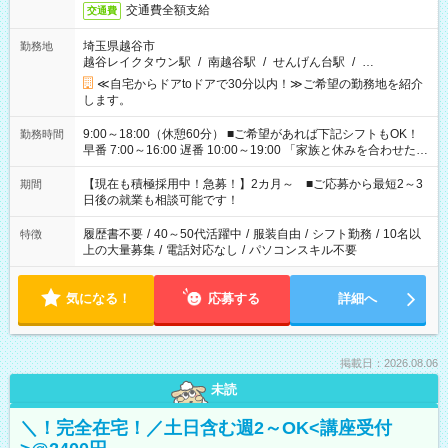
交通費全額支給
交通費
埼玉県越谷市
勤務地
越谷レイクタウン駅
/
南越谷駅
/
せんげん台駅
/
…
≪自宅からドアtoドアで30分以内！≫ご希望の勤務地を紹介
します。
9:00～18:00（休憩60分） ■ご希望があれば下記シフトもOK！
勤務時間
早番 7:00～16:00 遅番 10:00～19:00 「家族と休みを合わせた
い」 「余裕を持って夕飯の準備がしたい」 「できれば残業はし
たくない」 など、ご希望を教えてくださいね。 ※Wワーク希望
【現在も積極採用中！急募！】2カ月～ ■ご応募から最短2～3
期間
の方へ 今ご覧のお仕事で希望する勤務時間と、もう1つのお仕事
日後の就業も相談可能です！
の勤務時間。 合計で週40時間を超える場合は応募できません。
履歴書不要
/
40～50代活躍中
/
服装自由
/
シフト勤務
/
10名以
特徴
上の大量募集
/
電話対応なし
/
パソコンスキル不要
気になる！
応募する
詳細へ
掲載日：2026.08.06
未読
＼！完全在宅！／土日含む週2～OK<講座受付