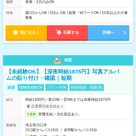
単発・1日のみOK
期間
週1日からOK / 日払いOK / 副業・WワークOK / 10名以上の大量
特徴
募集
気になる！
応募する
詳細へ
未読
【未経験OK】【深夜時給1875円】写真アルバ
ムの貼り付け・確認｜短期
派遣
職種未経験OK
ブランクOK
WEB登録・面接OK
時給1500円／夜22時～翌5時までは深夜時給1875円
給与
交通費別途支給あり
実費支給／当社規定あり。
交通費
埼玉県川口市
勤務地
川口駅からバス10分
/
赤羽駅からバス10分