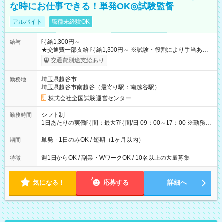
な時にお仕事できる！単発OK◎試験監督
アルバイト
職種未経験OK
時給1,300円～
給与
★交通費一部支給 時給1,300円～ ※試験・役割により手当あり
※勤務回数により昇給あり 【即給（前払い）オプションあ
交通費別途支給あり
り！】 希望される場合、勤務から1週間ほどで給与の一部を受け
取れます。 ※手数料418円がかかります。 【過去試験日の収入
埼玉県越谷市
勤務地
例】 ・河合塾模擬試験 8:30～17:30（休憩1時間） 時給1,300円
埼玉県越谷市南越谷（最寄り駅：南越谷駅）
×8時間＝日収10,400円＋交通費 ※当日の役割により時給＋100
円の場合あり ・国家試験 7:00～13:30（休憩なし） 時給1,300
株式会社全国試験運営センター
円（役割手当＋100円）×6時間＝日収8,400円＋交通費 【試用期
間】試用期間なし
シフト制
勤務時間
1日あたりの実働時間：最大7時間/日 09：00～17：00 ※勤務時
間は 試験により異なります。
単発・1日のみOK / 短期（1ヶ月以内）
期間
週1日からOK / 副業・WワークOK / 10名以上の大量募集
特徴
気になる！
応募する
詳細へ