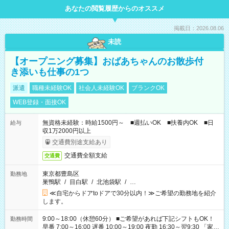
あなたの閲覧履歴からのオススメ
掲載日：2026.08.06
未読
【オープニング募集】おばあちゃんのお散歩付
き添いも仕事の1つ
派遣
職種未経験OK
社会人未経験OK
ブランクOK
WEB登録・面接OK
無資格未経験：時給1500円～ ■週払いOK ■扶養内OK ■日
給与
収1万2000円以上
交通費別途支給あり
交通費全額支給
交通費
東京都豊島区
勤務地
巣鴨駅
/
目白駅
/
北池袋駅
/
…
≪自宅からドアtoドアで30分以内！≫ご希望の勤務地を紹介
します。
9:00～18:00（休憩60分） ■ご希望があれば下記シフトもOK！
勤務時間
早番 7:00～16:00 遅番 10:00～19:00 夜勤 16:30～翌9:30 「家族