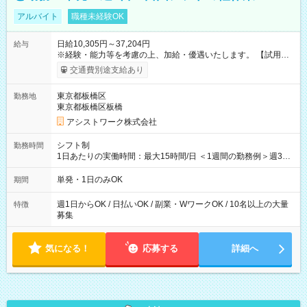
アルバイト
職種未経験OK
日給10,305円～37,204円
給与
※経験・能力等を考慮の上、加給・優遇いたします。 【試用期
間】試用期間なし
交通費別途支給あり
東京都板橋区
勤務地
東京都板橋区板橋
アシストワーク株式会社
シフト制
勤務時間
1日あたりの実働時間：最大15時間/日 ＜1週間の勤務例＞週3回
勤務 勤務：月・水・金 休み：火・木・土・日 好きな時にお仕事
可能です！ ※1日あたりの最大実働時間は日勤、夜勤共に勤務し
単発・1日のみOK
期間
た時間になります。
週1日からOK / 日払いOK / 副業・WワークOK / 10名以上の大量
特徴
募集
気になる！
応募する
詳細へ