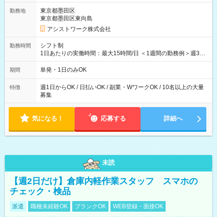
東京都墨田区
勤務地
東京都墨田区東向島
アシストワーク株式会社
シフト制
勤務時間
1日あたりの実働時間：最大15時間/日 ＜1週間の勤務例＞週3回
勤務 勤務：月・水・金 休み：火・木・土・日 好きな時にお仕事
可能です！ ※1日あたりの最大実働時間は日勤、夜勤共に勤務し
単発・1日のみOK
期間
た時間になります。
週1日からOK / 日払いOK / 副業・WワークOK / 10名以上の大量
特徴
募集
気になる！
応募する
詳細へ
未読
【週2日だけ】倉庫内軽作業スタッフ スマホの
チェック・検品
派遣
職種未経験OK
ブランクOK
WEB登録・面接OK