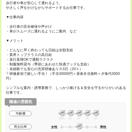
歩行者や車が安心して通れるよう、
やさしく声をかけながらサポートするお仕事です。
▼仕事内容
・歩行者の安全確保や声がけ
・車がスムーズに通れるようにご案内 など
▼メリット
・どんなに早く終わっても日給は全額支給
・業界トップクラスの高日給
・直行直帰OKで通勤ラクラク
・制服無料貸与（季節にあわせた快適グッズも支給）
・未経験でも安心の充実研修あり※3日（20ｈ）
└ 研修参加で嬉しい手当！（手当30000円＋昼食弁当無料＋夕食代3000
円）
シンプルな案内・誘導業務で、しっかり稼げる＆安全を守るやりがいのある
仕事です。
職場の雰囲気
年齢層
20代
30
40
50
60
男女比率
女性
男性