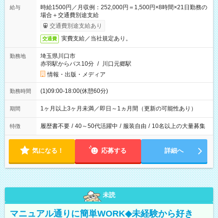
時給1500円／月収例：252,000円＝1,500円×8時間×21日勤務の
給与
場合＋交通費別途支給
交通費別途支給あり
実費支給／当社規定あり。
交通費
埼玉県川口市
勤務地
赤羽駅からバス10分
/
川口元郷駅
情報・出版・メディア
(1)09:00-18:00(休憩60分)
勤務時間
1ヶ月以上3ヶ月未満／即日～1ヵ月間（更新の可能性あり）
期間
履歴書不要
/
40～50代活躍中
/
服装自由
/
10名以上の大量募集
特徴
気になる！
応募する
詳細へ
未読
マニュアル通りに簡単WORK◆未経験から好き