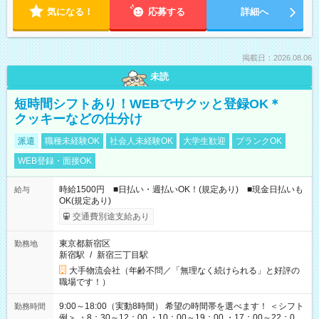
気になる！
応募する
詳細へ
掲載日：2026.08.06
未読
短時間シフトあり！WEBでサクッと登録OK＊
クッキーなどの仕分け
派遣
職種未経験OK
社会人未経験OK
大学生歓迎
ブランクOK
WEB登録・面接OK
時給1500円 ■日払い・週払いOK！(規定あり) ■現金日払いも
給与
OK(規定あり)
交通費別途支給あり
東京都新宿区
勤務地
新宿駅
/
新宿三丁目駅
大手物流会社（年齢不問／「無理なく続けられる」と好評の
職場です！）
9:00～18:00（実動8時間） 希望の時間帯を選べます！ ＜シフト
勤務時間
例＞ ・8：30～12：00 ・10：00～19：00 ・17：00～22：00