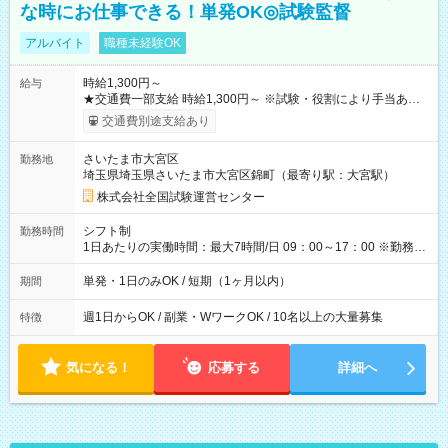
な時にお仕事できる！単発OK◎試験監督
アルバイト
職種未経験OK
時給1,300円～
給与
★交通費一部支給 時給1,300円～ ※試験・役割により手当あり
※勤務回数により昇給あり 【即給（前払い）オプションあ
交通費別途支給あり
り！】 希望される場合、勤務から1週間ほどで給与の一部を受け
取れます。 ※手数料418円がかかります。 【過去試験日の収入
さいたま市大宮区
勤務地
例】 ・河合塾模擬試験 8:30～17:30（休憩1時間） 時給1,300円
埼玉県埼玉県さいたま市大宮区錦町（最寄り駅：大宮駅）
×8時間＝日収10,400円＋交通費 ※当日の役割により時給＋100
円の場合あり ・国家試験 7:00～13:30（休憩なし） 時給1,300
株式会社全国試験運営センター
円（役割手当＋100円）×6時間＝日収8,400円＋交通費 【試用期
間】試用期間なし
シフト制
勤務時間
1日あたりの実働時間：最大7時間/日 09：00～17：00 ※勤務時
間は 試験により異なります。
単発・1日のみOK / 短期（1ヶ月以内）
期間
週1日からOK / 副業・WワークOK / 10名以上の大量募集
特徴
気になる！
応募する
詳細へ