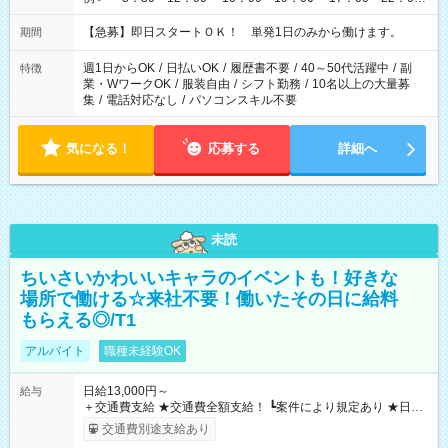
・13：00～22：00 ・22：00～翌6：00 など
【急募】即日スタートＯＫ！ 単発1日のみから働けます。
期間
週1日からOK
/
日払いOK
/
履歴書不要
/
40～50代活躍中
/
副
特徴
業・WワークOK
/
服装自由
/
シフト勤務
/
10名以上の大量募
集
/
電話対応なし
/
パソコンスキル不要
気になる！
応募する
詳細へ
未読
ちいさいかわいいキャラのイベントも！好きな
場所で働ける☆来社不要！働いたその日に給料
もらえる◎/T1
アルバイト
職種未経験OK
日給13,000円～
給与
＋交通費支給 ★交通費全額支給！ ┗案件により規定あり ★日払
いOK！（規定あり） ┗働いたその日に現金GET♪ お仕事後はコ
交通費別途支給あり
ンビニATMから 日払い分を引き落とせます！ 【試用期間】試