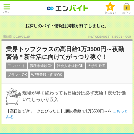
0
メニュー
気になる！
ログイン
お探しのバイト情報は掲載が終了しました。
掲載日 :2026
/
06
/
25
No.TKKG[0038]_KSG01・C05
業界トップクラスの高日給1万3500円～夜勤
警備＊新生活に向けてがっつり稼ぐ！
アルバイト
職種未経験OK
社会人未経験OK
大学生歓迎
ブランクOK
WEB登録・面接OK
現場が早く終わっても日給分は必ず支給！夜だけ働
いてしっかり収入
【高日給でWワークにぴったし】1回の勤務で1万3500円～を
...もっと
みる