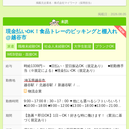
掲載元企業名
株式会社マイワーク（採用担当）
掲載日：2026.08.05
未読
NEW
現金払いOK！食品トレーのピッキングと棚入れ
@越谷市
派遣
職種未経験OK
社会人未経験OK
大学生歓迎
ブランクOK
WEB登録・面接OK
時給1339円～ ■日払い・翌日振込OK（規定あり） ■初勤務手
給与
当（※規定による）■現金払いOK（規定あり）
埼玉県越谷市
勤務地
越谷駅
/
北越谷駅
/
新越谷駅
/
…
物流企業
9:00～17:00 8：30～17：00 ▼他にも選べるシフトいろいろ！
勤務時間
■10:00～18:00 ■9:00～12:00 ■13:00～18:00 ■13:00～21:00
■22:00～翌6:00 など あなたの希望を教えてください！
【急募＊即日OK】1日～OK！好きな時に働けます！（業法に基
期間
づく規定あり）