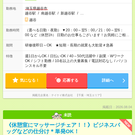
埼玉県越谷市
勤務地
越谷駅
/
南越谷駅
/
新越谷駅
/
…
越谷
（選べる日勤・夜勤） ▼20：00～翌5：00／21：00～翌6：
勤務時間
00 など（休憩1h） 日勤のお仕事もございます！お気軽にご相談
ください！
研修後即日～OK ★短期・長期の就業も大歓迎＃急募
期間
週1日からOK
/
日払いOK
/
40～50代活躍中
/
副業・Wワーク
特徴
OK
/
シフト勤務
/
10名以上の大量募集
/
電話対応なし
/
パソコ
ンスキル不要
気になる！
応募する
詳細へ
掲載元企業名
テイケイ株式会社 【千葉・埼玉エリア】
掲載日：2026.08.04
未読
NEW
《休憩室にマッサージチェア！！》ビジネスバ
ッグなどの仕分け＊単発OK！