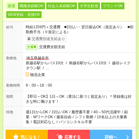
派遣
職種未経験OK
社会人未経験OK
大学生歓迎
ブランクOK
WEB登録・面接OK
時給1359円＋交通費 ■日払い・翌日振込OK（規定あり） ■初
給与
勤務手当（※規定による）
交通費別途支給あり
交通費全額支給
交通費
埼玉県越谷市
勤務地
新越谷駅からバス10分
/
南越谷駅からバス10分
/
越谷レイク
タウン駅
/
…
物流企業
9：00～18：00
勤務時間
【即日～OK】1日～OK（業法に基づく規定あり）＊登録後は好
期間
きな時に働けます！
週1日からOK
/
日払いOK
/
履歴書不要
/
40～50代活躍中
/
副
特徴
業・WワークOK
/
服装自由
/
シフト勤務
/
10名以上の大量募
集
/
電話対応なし
/
パソコンスキル不要
気になる！
応募する
詳細へ