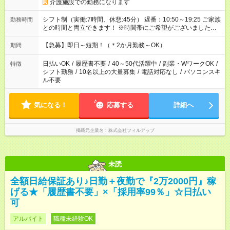
介護施設での勤務になります
シフト制（実働:7時間、休憩:45分） 遅番：10:50～19:25 ご家族
勤務時間
との時間と両立できます！ ※時間帯にご希望がございましたら
お気軽にご相談ください。
【急募】即日～短期！（＊2か月勤務～OK）
期間
日払いOK
/
履歴書不要
/
40～50代活躍中
/
副業・WワークOK
/
特徴
シフト勤務
/
10名以上の大量募集
/
電話対応なし
/
パソコンスキ
ル不要
気になる！
応募する
詳細へ
掲載元企業名
株式会社フィルアップ
未読
全額日給保証あり♪日勤＋夜勤で『2万2000円』稼
げる★「履歴書不要」×「採用率99％」☆日払い
可
アルバイト
職種未経験OK