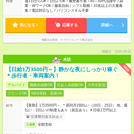
週1日からOK
/
日払いOK
/
履歴書不要
/
40～50代活躍中
/
副
特徴
業・WワークOK
/
服装自由
/
シフト勤務
/
10名以上の大量募
集
/
電話対応なし
/
パソコンスキル不要
気になる！
応募する
詳細へ
掲載元企業名
テイケイトレード株式会社
掲載日：2026.08.05
未読
NEW
【日給1万3500円～】静かな夜にしっかり稼ぐ
＊歩行者・車両案内！
アルバイト
職種未経験OK
社会人未経験OK
大学生歓迎
ブランクOK
WEB登録・面接OK
【夜勤】1万3500円～ ＊原則月2回払い（10日・25日） 他、週
給与
払い・日払いの制度もあり（規定あり）＃日収1万円以上
交通費別途支給あり
全額支給
交通費