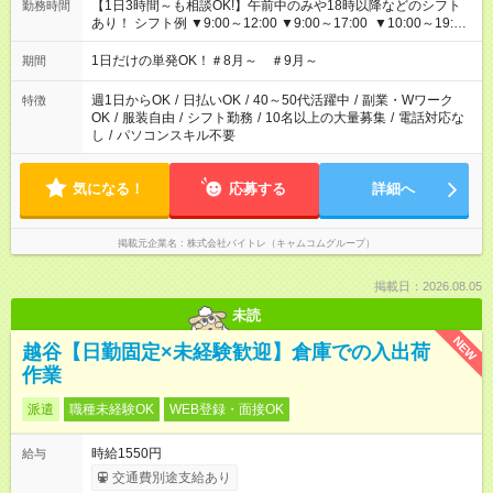
【1日3時間～も相談OK!】午前中のみや18時以降などのシフト
勤務時間
あり！ シフト例 ▼9:00～12:00 ▼9:00～17:00 ▼10:00～19:00
▼18:00～21:00
1日だけの単発OK！＃8月～ ＃9月～
期間
週1日からOK
/
日払いOK
/
40～50代活躍中
/
副業・Wワーク
特徴
OK
/
服装自由
/
シフト勤務
/
10名以上の大量募集
/
電話対応な
し
/
パソコンスキル不要
気になる！
応募する
詳細へ
掲載元企業名
株式会社バイトレ（キャムコムグループ）
掲載日：2026.08.05
未読
NEW
越谷【日勤固定×未経験歓迎】倉庫での入出荷
作業
派遣
職種未経験OK
WEB登録・面接OK
時給1550円
給与
交通費別途支給あり