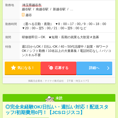
埼玉県越谷市
勤務地
越谷駅
/
南越谷駅
/
新越谷駅
/
…
越谷
（選べる日勤・夜勤） ▼8：00～17：00／9：00～18：00
勤務時間
▼20：00～翌5：00／21：00～翌6：00 など
研修後即日～OK ★短期・長期の就業も大歓迎＃急募
期間
週1日からOK
/
日払いOK
/
40～50代活躍中
/
副業・Wワーク
特徴
OK
/
シフト勤務
/
10名以上の大量募集
/
電話対応なし
/
パソコ
ンスキル不要
気になる！
応募する
詳細へ
掲載元企業名
テイケイ株式会社 【千葉・埼玉エリア】
未読
◎完全未経験OK/日払い・週払い対応！配送スタ
ッフ/初期費用0円！【JCSロジスコ】