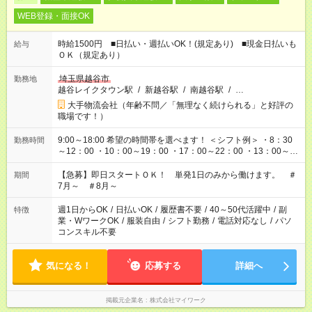
WEB登録・面接OK
時給1500円 ■日払い・週払いOK！(規定あり) ■現金日払いも
給与
ＯＫ（規定あり）
埼玉県越谷市
勤務地
越谷レイクタウン駅
/
新越谷駅
/
南越谷駅
/
…
大手物流会社（年齢不問／「無理なく続けられる」と好評の
職場です！）
9:00～18:00 希望の時間帯を選べます！ ＜シフト例＞ ・8：30
勤務時間
～12：00 ・10：00～19：00 ・17：00～22：00 ・13：00～
22：00 ・22：00～翌6：00 など
【急募】即日スタートＯＫ！ 単発1日のみから働けます。 ＃
期間
7月～ ＃8月～
週1日からOK
/
日払いOK
/
履歴書不要
/
40～50代活躍中
/
副
特徴
業・WワークOK
/
服装自由
/
シフト勤務
/
電話対応なし
/
パソ
コンスキル不要
気になる！
応募する
詳細へ
掲載元企業名
株式会社マイワーク