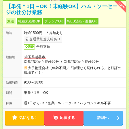
NEW
【単発＊1日～OK！未経験OK】ハム・ソーセー
ジの仕分け業務
派遣
職種未経験OK
ブランクOK
WEB登録・面接OK
時給1500円 ＊昇給あり
給与
交通費別途支給あり
全額支給
交通費
埼玉県越谷市
勤務地
南越谷駅から徒歩20分
/
新越谷駅から徒歩20分
大手物流会社（年齢不問／「無理なく続けられる」と好評の
職場です！）
9:00～18:00
勤務時間
単発＊1日～OK
期間
週1日からOK
/
副業・WワークOK
/
パソコンスキル不要
特徴
気になる！
応募する
詳細へ