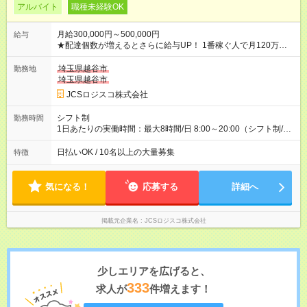
アルバイト
職種未経験OK
月給300,000円～500,000円
給与
★配達個数が増えるとさらに給与UP！ 1番稼ぐ人で月120万ほ
ど！ ・主要都市エリア 月収55万円／週5日稼働 月収65万~112
万円／週6日稼働 ・地方郊外エリア 月収40万円／週5日稼働 月
埼玉県越谷市
勤務地
収40万円~50万円／週6日稼働 ＜モデルイメージ＞ ■月収50万
埼玉県越谷市
円 (27歳男性/江東区在住)※元建築関係 1日150個配達×25日勤務
JCSロジスコ株式会社
(日休み) ■月収80万円(43歳男性/墨田区在住)※元営業 1日200個
配達×25日勤務(月休み) 【試用期間】試用期間なし
シフト制
勤務時間
1日あたりの実働時間：最大8時間/日 8:00～20:00（シフト制/実
働8時間） ※週5日勤務（場所次第では週4も有り） ※配達状況に
よって時間外での勤務可能性有り ※案件により多少の前後あり
日払いOK / 10名以上の大量募集
特徴
※配達が完了次第、帰社OKです
気になる！
応募する
詳細へ
掲載元企業名
JCSロジスコ株式会社
少しエリアを広げると、
333
求人が
件増えます！