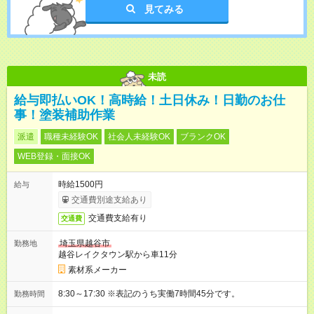
見てみる
未読
給与即払いOK！高時給！土日休み！日勤のお仕
事！塗装補助作業
派遣
職種未経験OK
社会人未経験OK
ブランクOK
WEB登録・面接OK
時給1500円
給与
交通費別途支給あり
交通費支給有り
交通費
埼玉県越谷市
勤務地
越谷レイクタウン駅から車11分
素材系メーカー
8:30～17:30 ※表記のうち実働7時間45分です。
勤務時間