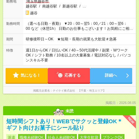
埼玉県越谷市
勤務地
越谷駅
/
南越谷駅
/
新越谷駅
/
…
越谷
（選べる日勤・夜勤） ▼20：00～翌5：00／21：00～翌6：
勤務時間
00 など（休憩1h） 日勤のお仕事もございます！お気軽にご相談
ください！
研修後即日～OK ★短期・長期の就業も大歓迎＃急募
期間
週1日からOK
/
日払いOK
/
40～50代活躍中
/
副業・Wワーク
特徴
OK
/
シフト勤務
/
10名以上の大量募集
/
電話対応なし
/
パソコ
ンスキル不要
気になる！
応募する
詳細へ
掲載元企業名
テイケイ株式会社 【千葉・埼玉エリア】
掲載日：2026.08.05
未読
NEW
短時間シフトあり！WEBでサクッと登録OK＊
ギフト向けお菓子にシール貼り
派遣
職種未経験OK
社会人未経験OK
大学生歓迎
ブランクOK