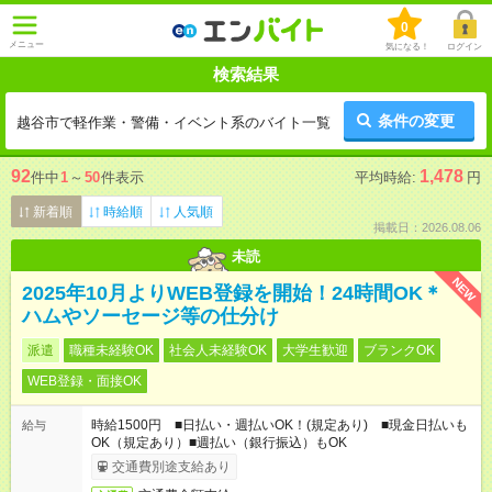
0
メニュー
気になる！
ログイン
検索結果
条件の変更
越谷市で軽作業・警備・イベント系のバイト一覧
92
1,478
件中
1
～
50
件表示
平均時給:
円
新着順
時給順
人気順
掲載日：2026.08.06
未読
NEW
2025年10月よりWEB登録を開始！24時間OK＊
ハムやソーセージ等の仕分け
派遣
職種未経験OK
社会人未経験OK
大学生歓迎
ブランクOK
WEB登録・面接OK
時給1500円 ■日払い・週払いOK！(規定あり) ■現金日払いも
給与
OK（規定あり）■週払い（銀行振込）もOK
交通費別途支給あり