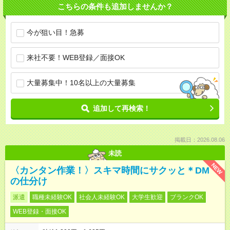
こちらの条件も追加しませんか？
今が狙い目！急募
来社不要！WEB登録／面接OK
大量募集中！10名以上の大量募集
追加して再検索！
掲載日：2026.08.06
未読
NEW
〈カンタン作業！〉スキマ時間にサクッと＊DM
の仕分け
派遣
職種未経験OK
社会人未経験OK
大学生歓迎
ブランクOK
WEB登録・面接OK