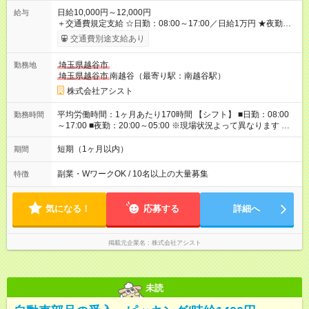
日給10,000円～12,000円
給与
＋交通費規定支給 ☆日勤：08:00～17:00／日給1万円 ★夜勤：
20:00～05:00／日給1万2000円 -:+:-:+:-:+:-:+:-:+:- 日勤＋夜勤で 1
交通費別途支給あり
日『2万2000円』も稼げる！ -:+:-:+:-:+:-:+:-:+:- ■選べる支払い方
法 ┗日払い・週払い・月払いOK！ さらに手渡し・振込まで選
埼玉県越谷市
勤務地
べる！ 日払いは、当日に『現金全額』手渡しです♪ ■残業手当
埼玉県越谷市
南越谷（最寄り駅：南越谷駅）
別途支給 ■日給全額保障あり ┗予定時間より早く終わっても日給
は満額支給！ ■資格手当あり ┗施設警備2級など 【試用期間】
株式会社アシスト
試用期間なし
平均労働時間：1ヶ月あたり170時間 【シフト】 ■日勤：08:00
勤務時間
～17:00 ■夜勤：20:00～05:00 ※現場状況よって異なります ※早
く終われば1現場4～8時間勤務もあり ☆週3～勤務OK！ ☆現場
が早く終わっても日給全額保証！ ☆ご希望の方は「日勤＋夜
短期（1ヶ月以内）
期間
勤」も可能！ 平均労働時間：1ヶ月あたり170時間 【シフト】 ■
日勤：08:00～17:00 ■夜勤：20:00～05:00 ※現場状況よって異
副業・WワークOK / 10名以上の大量募集
特徴
なります ※早く終われば1現場4～8時間勤務もあり ☆週3～勤務
OK！ ☆現場が早く終わっても日給全額保証！ ☆ご希望の方は
「日勤＋夜勤」も可能！
気になる！
応募する
詳細へ
掲載元企業名
株式会社アシスト
未読