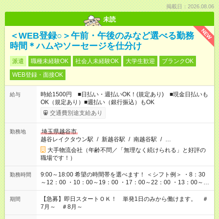
掲載日：2026.08.06
未読
NEW
＜WEB登録○＞午前・午後のみなど選べる勤務
時間＊ハムやソーセージを仕分け
派遣
職種未経験OK
社会人未経験OK
大学生歓迎
ブランクOK
WEB登録・面接OK
時給1500円 ■日払い・週払いOK！(規定あり) ■現金日払いも
給与
OK（規定あり）■週払い（銀行振込）もOK
交通費別途支給あり
埼玉県越谷市
勤務地
越谷レイクタウン駅
/
新越谷駅
/
南越谷駅
/
…
大手物流会社（年齢不問／「無理なく続けられる」と好評の
職場です！）
9:00～18:00 希望の時間帯を選べます！ ＜シフト例＞ ・8：30
勤務時間
～12：00 ・10：00～19：00 ・17：00～22：00 ・13：00～
22：00 ・22：00～翌6：00 など
【急募】即日スタートＯＫ！ 単発1日のみから働けます。 ＃
期間
7月～ ＃8月～