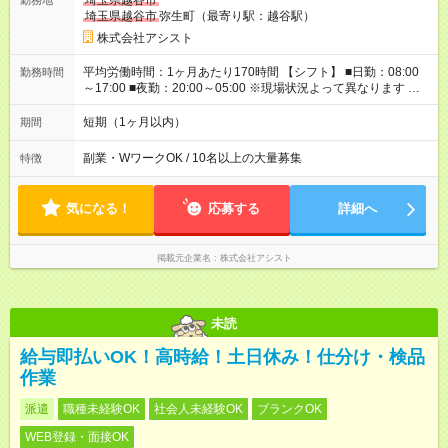
埼玉県越谷市
勤務地
べる！ 日払いは、当日に『現金全額』手渡しです♪ ■残業手当
埼玉県越谷市
弥生町（最寄り駅：越谷駅）
別途支給 ■日給全額保障あり ┗予定時間より早く終わっても日給
は満額支給！ ■資格手当あり ┗施設警備2級など 【試用期間】
株式会社アシスト
試用期間なし
平均労働時間：1ヶ月あたり170時間 【シフト】 ■日勤：08:00
勤務時間
～17:00 ■夜勤：20:00～05:00 ※現場状況よって異なります ※早
く終われば1現場4～8時間勤務もあり ☆週3～勤務OK！ ☆現場
が早く終わっても日給全額保証！ ☆ご希望の方は「日勤＋夜
短期（1ヶ月以内）
期間
勤」も可能！ 平均労働時間：1ヶ月あたり170時間 【シフト】 ■
日勤：08:00～17:00 ■夜勤：20:00～05:00 ※現場状況よって異
副業・WワークOK / 10名以上の大量募集
特徴
なります ※早く終われば1現場4～8時間勤務もあり ☆週3～勤務
OK！ ☆現場が早く終わっても日給全額保証！ ☆ご希望の方は
「日勤＋夜勤」も可能！
気になる！
応募する
詳細へ
掲載元企業名
株式会社アシスト
未読
給与即払いOK！高時給！土日休み！仕分け・検品
作業
派遣
職種未経験OK
社会人未経験OK
ブランクOK
WEB登録・面接OK