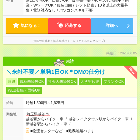
週1日からOK
/
日払いOK
/
履歴書不要
/
40～50代活躍中
/
副
特徴
業・WワークOK
/
服装自由
/
シフト勤務
/
10名以上の大量募
集
/
電話対応なし
/
パソコンスキル不要
気になる！
応募する
詳細へ
掲載元企業名
株式会社バイトレ（キャムコムグループ）
掲載日：2026.08.05
未読
NEW
＼来社不要／単発1日OK＊DMの仕分け
派遣
職種未経験OK
社会人未経験OK
大学生歓迎
ブランクOK
WEB登録・面接OK
時給1,300円～1,625円
給与
埼玉県越谷市
勤務地
越谷駅からバイク・車
/
越谷レイクタウン駅からバイク・車
/
新越谷駅からバイク・車
/
…
■物流センターなど ■勤務地選べます