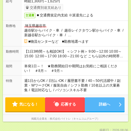
時給1,300円～1,625円
給与
交通費別途支給あり
■ 交通費規定内支給 ※派遣先による
交通費
埼玉県越谷市
勤務地
越谷駅からバイク・車
/
越谷レイクタウン駅からバイク・車
/
新越谷駅からバイク・車
/
…
■物流センターなど ■勤務地選べます
【1日3時間～も相談OK!】 ＜シフト例＞ 9:00～12:00 10:00～
勤務時間
15:00 12:00～17:00 18:00～21:00 など こちら以外の時間帯も
お気軽にご相談ください！
単発1日～！ ★勤務開始日や期間はお気軽にご相談くださ
期間
い！ ＃8月～ ＃9月～
週1日からOK
/
日払いOK
/
履歴書不要
/
40～50代活躍中
/
副
特徴
業・WワークOK
/
服装自由
/
シフト勤務
/
10名以上の大量募
集
/
電話対応なし
/
パソコンスキル不要
気になる！
応募する
詳細へ
掲載元企業名
株式会社バイトレ（キャムコムグループ）
掲載日：2026.08.06