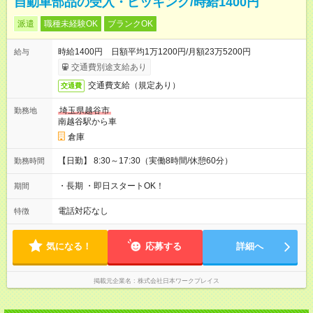
自動車部品の受入・ピッキング/時給1400円
派遣
職種未経験OK
ブランクOK
時給1400円 日額平均1万1200円/月額23万5200円
給与
交通費別途支給あり
交通費支給（規定あり）
交通費
埼玉県越谷市
勤務地
南越谷駅から車
倉庫
【日勤】 8:30～17:30（実働8時間/休憩60分）
勤務時間
・長期 ・即日スタートOK！
期間
電話対応なし
特徴
気になる！
応募する
詳細へ
掲載元企業名
株式会社日本ワークプレイス