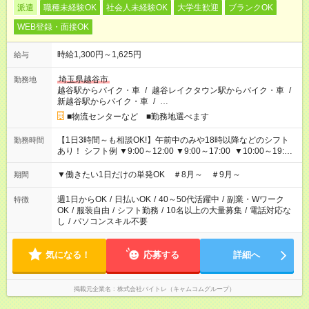
派遣
職種未経験OK
社会人未経験OK
大学生歓迎
ブランクOK
WEB登録・面接OK
時給1,300円～1,625円
給与
埼玉県越谷市
勤務地
越谷駅からバイク・車
/
越谷レイクタウン駅からバイク・車
/
新越谷駅からバイク・車
/
…
■物流センターなど ■勤務地選べます
【1日3時間～も相談OK!】午前中のみや18時以降などのシフト
勤務時間
あり！ シフト例 ▼9:00～12:00 ▼9:00～17:00 ▼10:00～19:00
▼18:00～21:00
▼働きたい1日だけの単発OK ＃8月～ ＃9月～
期間
週1日からOK
/
日払いOK
/
40～50代活躍中
/
副業・Wワーク
特徴
OK
/
服装自由
/
シフト勤務
/
10名以上の大量募集
/
電話対応な
し
/
パソコンスキル不要
気になる！
応募する
詳細へ
掲載元企業名
株式会社バイトレ（キャムコムグループ）