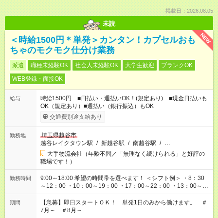
掲載日：2026.08.05
未読
NEW
＜時給1500円＊単発＞カンタン！カプセルおも
ちゃのモクモク仕分け業務
派遣
職種未経験OK
社会人未経験OK
大学生歓迎
ブランクOK
WEB登録・面接OK
時給1500円 ■日払い・週払いOK！(規定あり) ■現金日払いも
給与
OK（規定あり）■週払い（銀行振込）もOK
交通費別途支給あり
埼玉県越谷市
勤務地
越谷レイクタウン駅
/
新越谷駅
/
南越谷駅
/
…
大手物流会社（年齢不問／「無理なく続けられる」と好評の
職場です！）
9:00～18:00 希望の時間帯を選べます！ ＜シフト例＞ ・8：30
勤務時間
～12：00 ・10：00～19：00 ・17：00～22：00 ・13：00～
22：00 ・22：00～翌6：00 など
【急募】即日スタートＯＫ！ 単発1日のみから働けます。 ＃
期間
7月～ ＃8月～