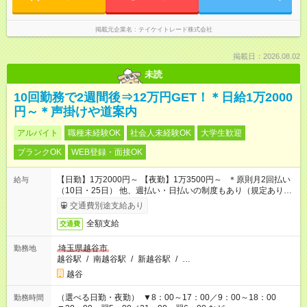
掲載元企業名
テイケイトレード株式会社
掲載日：2026.08.02
未読
10回勤務で2週間後⇒12万円GET！＊日給1万2000
円～＊声掛けや道案内
アルバイト
職種未経験OK
社会人未経験OK
大学生歓迎
ブランクOK
WEB登録・面接OK
【日勤】1万2000円～ 【夜勤】1万3500円～ ＊原則月2回払い
給与
（10日・25日） 他、週払い・日払いの制度もあり（規定あり）
＃日収1万円以上
交通費別途支給あり
全額支給
交通費
埼玉県越谷市
勤務地
越谷駅
/
南越谷駅
/
新越谷駅
/
…
越谷
（選べる日勤・夜勤） ▼8：00～17：00／9：00～18：00
勤務時間