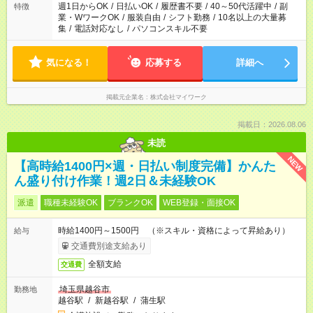
週1日からOK
/
日払いOK
/
履歴書不要
/
40～50代活躍中
/
副
特徴
業・WワークOK
/
服装自由
/
シフト勤務
/
10名以上の大量募
集
/
電話対応なし
/
パソコンスキル不要
気になる！
応募する
詳細へ
掲載元企業名
株式会社マイワーク
掲載日：2026.08.06
未読
NEW
【高時給1400円×週・日払い制度完備】かんた
ん盛り付け作業！週2日＆未経験OK
派遣
職種未経験OK
ブランクOK
WEB登録・面接OK
時給1400円～1500円 （※スキル・資格によって昇給あり）
給与
交通費別途支給あり
全額支給
交通費
埼玉県越谷市
勤務地
越谷駅
/
新越谷駅
/
蒲生駅