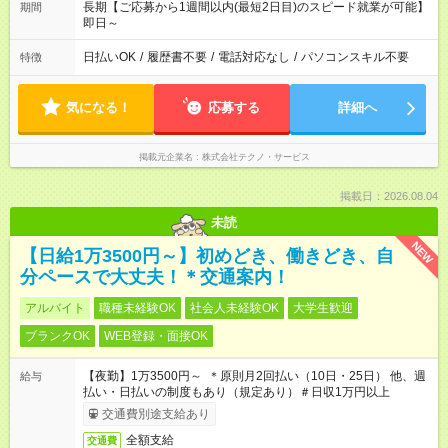
長期【ご応募から1週間以内(最短2日目)のスピード就業が可能】
期間
即日～
日払いOK
/
履歴書不要
/
電話対応なし
/
パソコンスキル不要
特徴
気になる！
応募する
詳細へ
掲載元企業名
株式会社テクノ・サービス
掲載日：2026.08.04
未読
NEW
【日給1万3500円～】初めどき、働きどき、自
分ペースで大丈夫！＊交通案内！
アルバイト
職種未経験OK
社会人未経験OK
大学生歓迎
ブランクOK
WEB登録・面接OK
【夜勤】1万3500円～ ＊原則月2回払い（10日・25日） 他、週
給与
払い・日払いの制度もあり（規定あり）＃日収1万円以上
交通費別途支給あり
全額支給
交通費