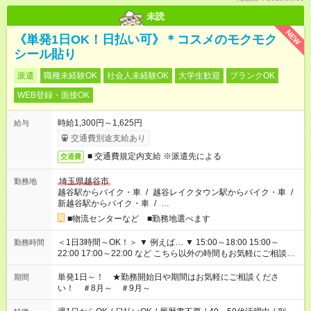
未読
NEW
《単発1日OK！日払い可》＊コスメのモクモク
シール貼り
派遣
職種未経験OK
社会人未経験OK
大学生歓迎
ブランクOK
WEB登録・面接OK
時給1,300円～1,625円
給与
交通費別途支給あり
■ 交通費規定内支給 ※派遣先による
交通費
埼玉県越谷市
勤務地
越谷駅からバイク・車
/
越谷レイクタウン駅からバイク・車
/
新越谷駅からバイク・車
/
…
■物流センターなど ■勤務地選べます
＜1日3時間～OK！＞ ▼ 例えば… ▼ 15:00～18:00 15:00～
勤務時間
22:00 17:00～22:00 など こちら以外の時間もお気軽にご相談く
ださい！
単発1日～！ ★勤務開始日や期間はお気軽にご相談くださ
期間
い！ ＃8月～ ＃9月～