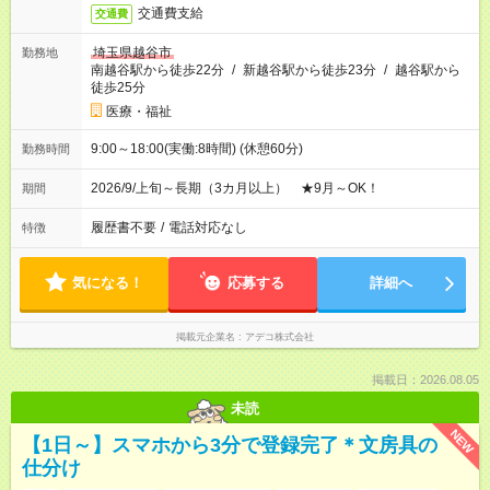
交通費支給
交通費
埼玉県越谷市
勤務地
南越谷駅から徒歩22分
/
新越谷駅から徒歩23分
/
越谷駅から
徒歩25分
医療・福祉
9:00～18:00(実働:8時間) (休憩60分)
勤務時間
2026/9/上旬～長期（3カ月以上） ★9月～OK！
期間
履歴書不要
/
電話対応なし
特徴
気になる！
応募する
詳細へ
掲載元企業名
アデコ株式会社
掲載日：2026.08.05
未読
NEW
【1日～】スマホから3分で登録完了＊文房具の
仕分け