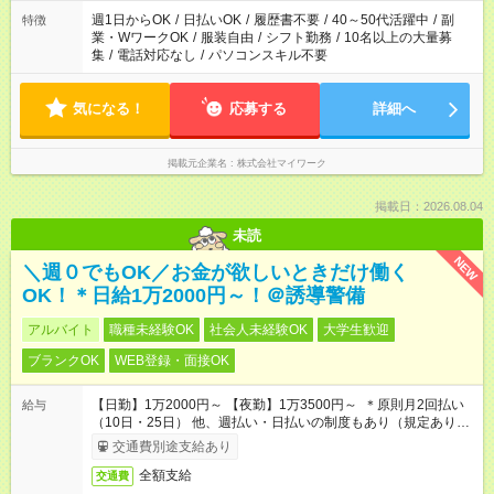
週1日からOK
/
日払いOK
/
履歴書不要
/
40～50代活躍中
/
副
特徴
業・WワークOK
/
服装自由
/
シフト勤務
/
10名以上の大量募
集
/
電話対応なし
/
パソコンスキル不要
気になる！
応募する
詳細へ
掲載元企業名
株式会社マイワーク
掲載日：2026.08.04
未読
NEW
＼週０でもOK／お金が欲しいときだけ働く
OK！＊日給1万2000円～！＠誘導警備
アルバイト
職種未経験OK
社会人未経験OK
大学生歓迎
ブランクOK
WEB登録・面接OK
【日勤】1万2000円～ 【夜勤】1万3500円～ ＊原則月2回払い
給与
（10日・25日） 他、週払い・日払いの制度もあり（規定あり）
＃日収1万円以上
交通費別途支給あり
全額支給
交通費