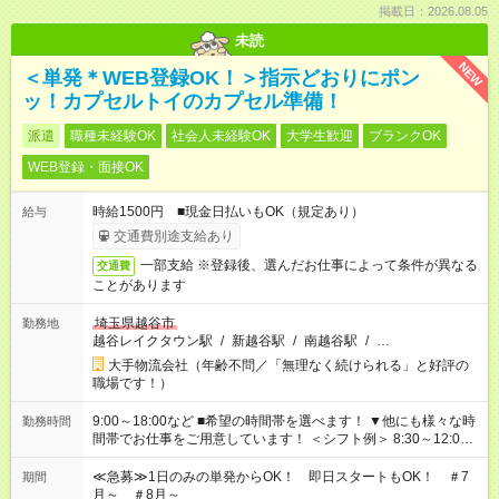
掲載日：2026.08.05
未読
NEW
＜単発＊WEB登録OK！＞指示どおりにポン
ッ！カプセルトイのカプセル準備！
派遣
職種未経験OK
社会人未経験OK
大学生歓迎
ブランクOK
WEB登録・面接OK
時給1500円 ■現金日払いもOK（規定あり）
給与
交通費別途支給あり
一部支給 ※登録後、選んだお仕事によって条件が異なる
交通費
ことがあります
埼玉県越谷市
勤務地
越谷レイクタウン駅
/
新越谷駅
/
南越谷駅
/
…
大手物流会社（年齢不問／「無理なく続けられる」と好評の
職場です！）
9:00～18:00など ■希望の時間帯を選べます！ ▼他にも様々な時
勤務時間
間帯でお仕事をご用意しています！ ＜シフト例＞ 8:30～12:00
17:00～22:00 13:00～22:00 22:00～翌6:00 など
≪急募≫1日のみの単発からOK！ 即日スタートもOK！ ＃7
期間
月～ ＃8月～