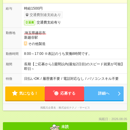
時給1500円
給与
交通費別途支給あり
交通費支給有り
交通費
埼玉県越谷市
勤務地
新越谷駅
その他製造
8:00～17:00 ※表記のうち実働8時間です。
勤務時間
長期【ご応募から1週間以内(最短2日目)のスピード就業が可能】
期間
即日～
日払いOK
/
履歴書不要
/
電話対応なし
/
パソコンスキル不要
特徴
気になる！
応募する
詳細へ
掲載元企業名
株式会社テクノ・サービス
掲載日：2026.08.05
未読