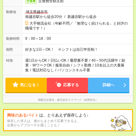
交通費全額支給
交通費
埼玉県越谷市
勤務地
南越谷駅から徒歩20分
/
新越谷駅から徒歩
大手物流会社（年齢不問／「無理なく続けられる」と好評の
職場です！）
9：00～18：00
勤務時間
好きな1日～OK！ ※シフトは自己申告制！
期間
週1日からOK
/
日払いOK
/
履歴書不要
/
40～50代活躍中
/
副
特徴
業・WワークOK
/
服装自由
/
シフト勤務
/
10名以上の大量募
集
/
電話対応なし
/
パソコンスキル不要
気になる！
応募する
詳細へ
掲載元企業名
株式会社マイワーク（採用担当）
興味のあるバイト
は、とりあえず保存しよう♪
保存した求人は、後からまとめて応募できるよ。
企業からアプローチが届くことも！