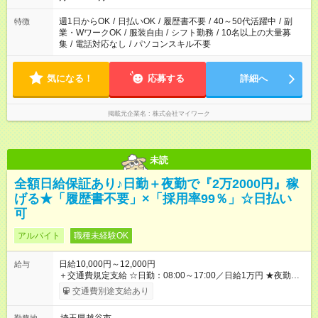
週1日からOK
/
日払いOK
/
履歴書不要
/
40～50代活躍中
/
副
特徴
業・WワークOK
/
服装自由
/
シフト勤務
/
10名以上の大量募
集
/
電話対応なし
/
パソコンスキル不要
気になる！
応募する
詳細へ
掲載元企業名
株式会社マイワーク
未読
全額日給保証あり♪日勤＋夜勤で『2万2000円』稼
げる★「履歴書不要」×「採用率99％」☆日払い
可
アルバイト
職種未経験OK
日給10,000円～12,000円
給与
＋交通費規定支給 ☆日勤：08:00～17:00／日給1万円 ★夜勤：
20:00～05:00／日給1万2000円 -:+:-:+:-:+:-:+:-:+:- 日勤＋夜勤で 1
交通費別途支給あり
日『2万2000円』も稼げる！ -:+:-:+:-:+:-:+:-:+:- ■選べる支払い方
法 ┗日払い・週払い・月払いOK！ さらに手渡し・振込まで選