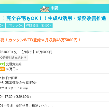
未読
円！！完全在宅もOK！！生成AI活用・業務改善推進
OK
ブランクOK
WEB登録・面接OK
要！カンタンWEB登録≫月収例46万5000円！
給3100円+交 【月収例】46万5000円
交通費別途支給あり
交通費支給
通費
30万円～
収例
京都千代田区
手町(東京都)駅から徒歩5分
大手通信サービス企業
00～17:30（休憩:60分）
9/01～長期 ※開始日ご相談ください！