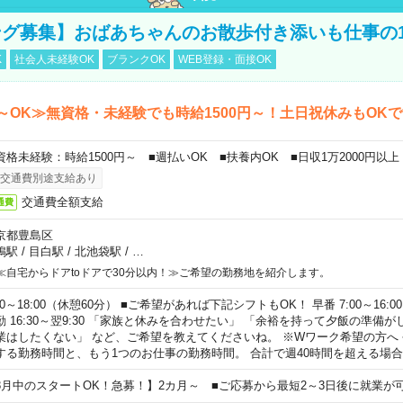
グ募集】おばあちゃんのお散歩付き添いも仕事の
K
社会人未経験OK
ブランクOK
WEB登録・面接OK
～OK≫無資格・未経験でも時給1500円～！土日祝休みもOK
資格未経験：時給1500円～ ■週払いOK ■扶養内OK ■日収1万2000円以上
交通費別途支給あり
交通費全額支給
通費
京都豊島区
鴨駅
/
目白駅
/
北池袋駅
/
…
≪自宅からドアtoドアで30分以内！≫ご希望の勤務地を紹介します。
00～18:00（休憩60分） ■ご希望があれば下記シフトもOK！ 早番 7:00～16:00 遅
勤 16:30～翌9:30 「家族と休みを合わせたい」 「余裕を持って夕飯の準備
業はしたくない」 など、ご希望を教えてくださいね。 ※Wワーク希望の方へ
する勤務時間と、もう1つのお仕事の勤務時間。 合計で週40時間を超える場
8月中のスタートOK！急募！】2カ月～ ■ご応募から最短2～3日後に就業が