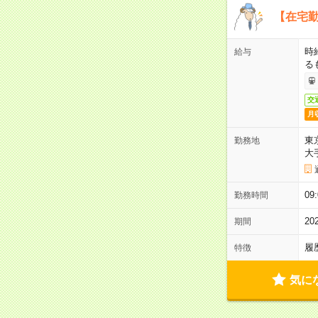
【在宅勤
時
給与
る
交
月
東
勤務地
大
09
勤務時間
2
期間
履
特徴
気に