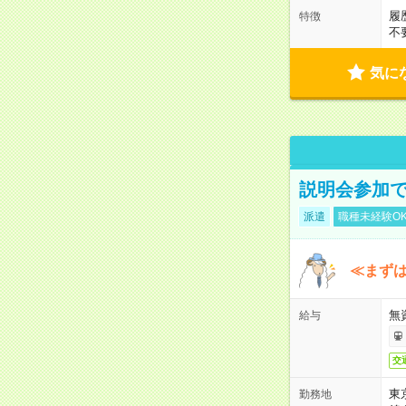
履
特徴
不
気に
説明会参加で
派遣
職種未経験O
≪まずは
無
給与
交
東
勤務地