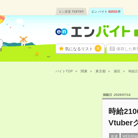
エン派遣
71573
件
エン バイト
82531
件
0
気になるリスト
保存した希
バイトTOP
関東
東京都
港区
時給2
掲載日 :
2026
/
07
/
14
時給21
Vtub
派遣
WEB登