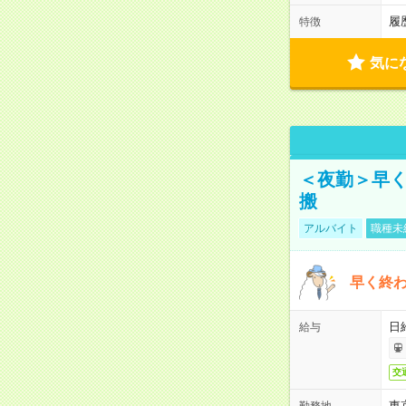
履
特徴
気に
＜夜勤＞早
搬
アルバイト
職種未
早く終
日
給与
交
東
勤務地