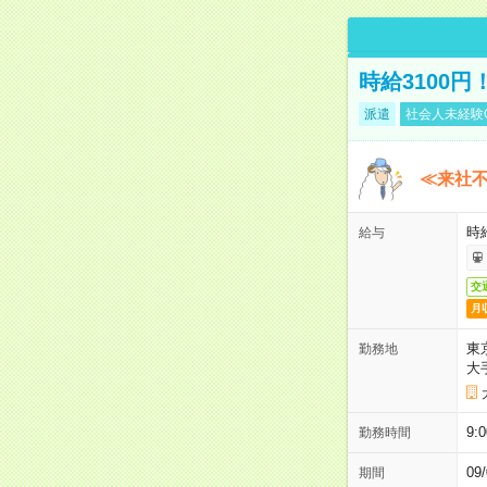
時給3100
派遣
社会人未経験
≪来社不
時
給与
交
月
東
勤務地
大
9:
勤務時間
0
期間