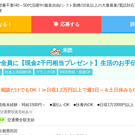
歴書不要
/
40～50代活躍中
/
服装自由
/
シフト勤務
/
10名以上の大量募集
/
電話対応
要
なる！
応募する
詳
未読
全員に【現金2千円相当プレゼント】生活のお手
K
社会人未経験OK
ブランクOK
WEB登録・面接OK
相談だけでもOK！≫日収1.2万円以上で週3日～＆土日休みも
資格未経験：時給1500円～ ■週払いOK ■扶養内OK ■日収1万2000円以上
交通費別途支給あり
交通費全額支給
通費
京都墨田区