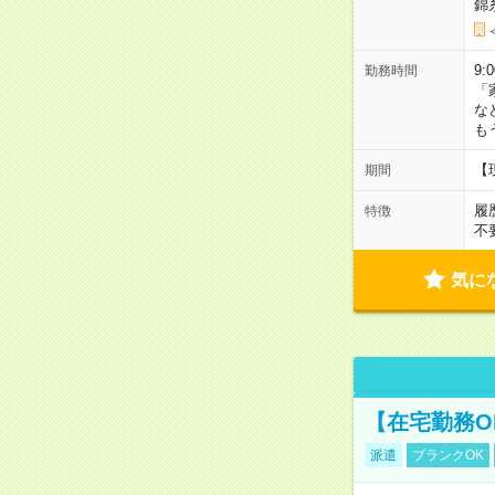
錦
9:
勤務時間
「
な
も
【
期間
履
特徴
不
気に
【在宅勤務O
派遣
ブランクOK