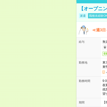
【オープニン
派遣
職種未経験O
≪週3日
無
給与
交
東
勤務地
巣
9:
勤務時間
夜
残
望
【
期間