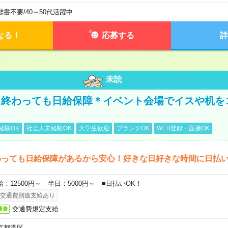
歴書不要
/
40～50代活躍中
なる！
応募する
詳
未読
く終わっても日給保障＊イベント会場でイスや机を
経験OK
社会人未経験OK
大学生歓迎
ブランクOK
WEB登録・面接OK
わっても日給保障があるから安心！好きな日好きな時間に日払
給：12500円～ 半日：5000円～ ■日払いOK！
交通費別途支給あり
交通費規定支給
通費
京都港区