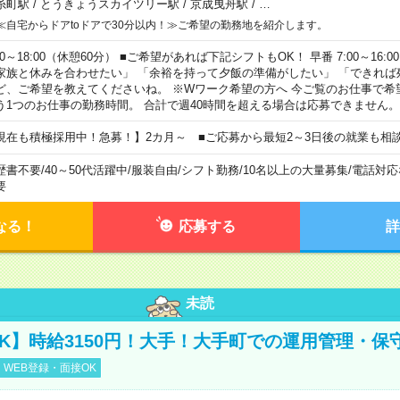
糸町駅
/
とうきょうスカイツリー駅
/
京成曳舟駅
/
…
≪自宅からドアtoドアで30分以内！≫ご希望の勤務地を紹介します。
00～18:00（休憩60分） ■ご希望があれば下記シフトもOK！ 早番 7:00～16:00 遅
家族と休みを合わせたい」 「余裕を持って夕飯の準備がしたい」 「できれば
ど、ご希望を教えてくださいね。 ※Wワーク希望の方へ 今ご覧のお仕事で希
う1つのお仕事の勤務時間。 合計で週40時間を超える場合は応募できません。
現在も積極採用中！急募！】2カ月～ ■ご応募から最短2～3日後の就業も相
歴書不要
/
40～50代活躍中
/
服装自由
/
シフト勤務
/
10名以上の大量募集
/
電話対応
要
なる！
応募する
詳
未読
K】時給3150円！大手！大手町での運用管理・保
WEB登録・面接OK