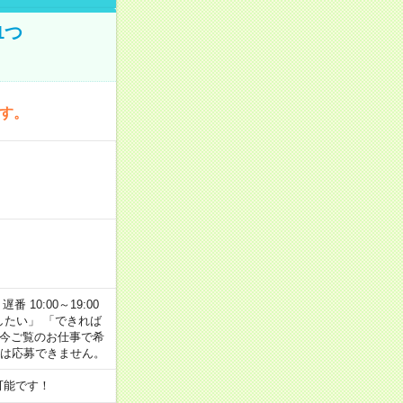
1つ
です。
番 10:00～19:00
がしたい」 「できれば
 今ご覧のお仕事で希
合は応募できません。
可能です！