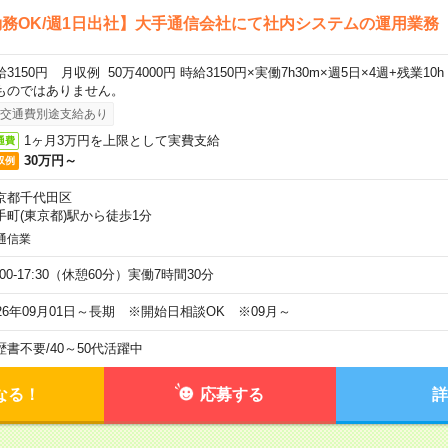
務OK/週1日出社】大手通信会社にて社内システムの運用業務
給3150円 月収例 50万4000円 時給3150円×実働7h30m×週5日×4週+残業1
ものではありません。
交通費別途支給あり
1ヶ月3万円を上限として実費支給
通費
30万円～
収例
京都千代田区
手町(東京都)駅から徒歩1分
通信業
:00-17:30（休憩60分）実働7時間30分
026年09月01日～長期 ※開始日相談OK ※09月～
歴書不要
/
40～50代活躍中
なる！
応募する
詳