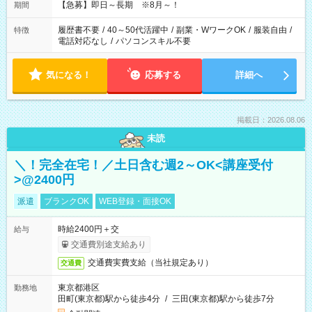
【急募】即日～長期 ※8月～！
期間
履歴書不要
/
40～50代活躍中
/
副業・WワークOK
/
服装自由
/
特徴
電話対応なし
/
パソコンスキル不要
気になる！
応募する
詳細へ
掲載日：2026.08.06
未読
＼！完全在宅！／土日含む週2～OK<講座受付
>@2400円
派遣
ブランクOK
WEB登録・面接OK
時給2400円＋交
給与
交通費別途支給あり
交通費実費支給（当社規定あり）
交通費
東京都港区
勤務地
田町(東京都)駅から徒歩4分
/
三田(東京都)駅から徒歩7分