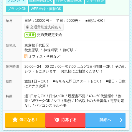
アルバイト
職種未経験OK
社会人未経験OK
大学生歓迎
ブランクOK
WEB登録・面接OK
日給：10000円～ 半日：5000円～ ■日払いOK！
給与
交通費別途支給あり
交通費規定支給
交通費
東京都千代田区
勤務地
秋葉原駅
/
神保町駅
/
麹町駅
/
…
オフィス・学校など
20:00～24：00 22：00～翌7:00 …など1日4時間～OK！ その他
勤務時間
シフトもございます！ お気軽にご相談ください！
激短1日～OK！ ■もちろん即日スタートもOK！ ■曜日・日数
期間
はアナタ次第！
週1日からOK
/
日払いOK
/
履歴書不要
/
40～50代活躍中
/
副
特徴
業・WワークOK
/
シフト勤務
/
10名以上の大量募集
/
電話対応
なし
/
パソコンスキル不要
気になる！
応募する
詳細へ