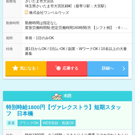
さいたま市大宮区
勤務地
埼玉県さいたま市大宮区錦町（最寄り駅：大宮駅）
株式会社ワンベルウッズ
勤務時間は指定なし
勤務時間
変形労働時間制 想定労働時間160時間/月 【シフト例】 ・8：00
～21：00
単発・1日のみOK
期間
週1日からOK / 日払いOK / 副業・WワークOK / 10名以上の大量
特徴
募集
気になる！
応募する
詳細へ
未読
特別時給1800円【ヴァレクストラ】短期スタッ
フ 日本橋
派遣
ブランクOK
WEB登録・面接OK