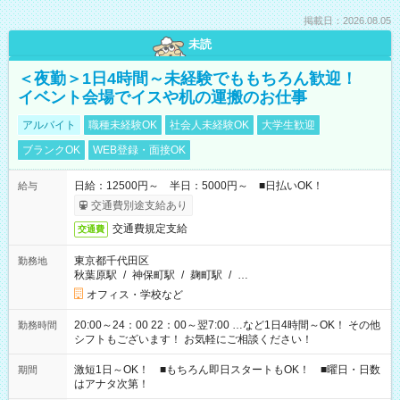
掲載日：2026.08.05
未読
＜夜勤＞1日4時間～未経験でももちろん歓迎！
イベント会場でイスや机の運搬のお仕事
アルバイト
職種未経験OK
社会人未経験OK
大学生歓迎
ブランクOK
WEB登録・面接OK
日給：12500円～ 半日：5000円～ ■日払いOK！
給与
交通費別途支給あり
交通費規定支給
交通費
東京都千代田区
勤務地
秋葉原駅
/
神保町駅
/
麹町駅
/
…
オフィス・学校など
20:00～24：00 22：00～翌7:00 …など1日4時間～OK！ その他
勤務時間
シフトもございます！ お気軽にご相談ください！
激短1日～OK！ ■もちろん即日スタートもOK！ ■曜日・日数
期間
はアナタ次第！