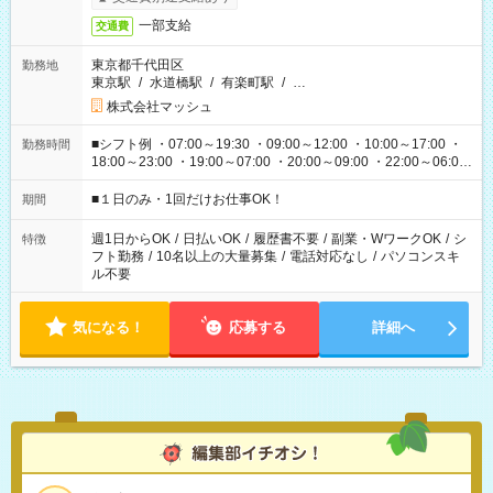
一部支給
交通費
東京都千代田区
勤務地
東京駅
/
水道橋駅
/
有楽町駅
/
…
株式会社マッシュ
■シフト例 ・07:00～19:30 ・09:00～12:00 ・10:00～17:00 ・
勤務時間
18:00～23:00 ・19:00～07:00 ・20:00～09:00 ・22:00～06:00
etc ★最短で3時間で5,120円のお仕事から 15時間で2万円近く稼
げるお仕事も！ ご希望のお時間に合わせてご紹介！ ※シフトは
■１日のみ・1回だけお仕事OK！
期間
現場によって異なります。 ※勿論、休憩時間はあるのでご安心
ください！
週1日からOK
/
日払いOK
/
履歴書不要
/
副業・WワークOK
/
シ
特徴
フト勤務
/
10名以上の大量募集
/
電話対応なし
/
パソコンスキ
ル不要
気になる！
応募する
詳細へ