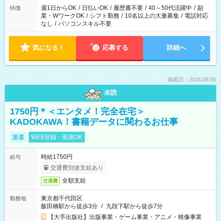
週1日からOK
/
日払いOK
/
履歴書不要
/
40～50代活躍中
/
副
特徴
業・WワークOK
/
シフト勤務
/
10名以上の大量募集
/
電話対応
なし
/
パソコンスキル不要
気になる！
応募する
詳細へ
掲載日：2026.08.06
未読
1750円＊＜エンタメ！完全在宅＞
KADOKAWA！書籍データに関わるお仕事
派遣
WEB登録・面接OK
時給1750円
給与
交通費別途支給あり
全額支給
交通費
東京都千代田区
勤務地
飯田橋駅から徒歩3分
/
九段下駅から徒歩7分
【大手出版社】出版事業・ゲーム事業・アニメ・映像事業