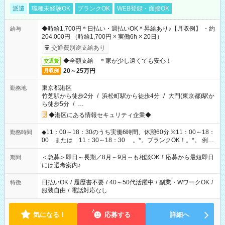
派遣
職種未経験OK
ブランクOK
WEB登録・面接OK
◆時給1,700円＊日払い・週払いOK＊昇給あり♪【月収例】 ・約
給与
204,000円 （時給1,700円 × 実働6h × 20日）
交通費別途支給あり
◆全額支給 ＊家が少し遠くても安心！
交通費
20～25万円
月収例
東京都港区
勤務地
竹芝駅から徒歩2分
/
浜松町駅から徒歩4分
/
大門(東京都)駅か
ら徒歩5分
/
…
◆港区にある情報セキュリティ企業◆
◆11：00～18：30のうち実働6時間、休憩60分 ※11：00～18：
勤務時間
00 または 11：30～18：30 。*。ブランクOK！。*。 例え
ば前職が、 在宅/財団法人/事務/コールセンター/受付/販売/カフェ
スタッフ スイーツ販売/ホテルフロント/化粧品販売/など 様々な
＜急募＞即日～長期／8月～9月～も相談OK！応募から最短即日
期間
業界から入社して活躍されています♪
には選考案内♪
日払いOK
/
履歴書不要
/
40～50代活躍中
/
副業・WワークOK
/
特徴
服装自由
/
電話対応なし
気になる！
応募する
詳細へ