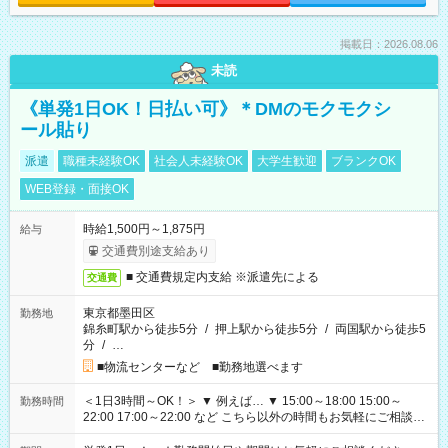
掲載日：2026.08.06
未読
《単発1日OK！日払い可》＊DMのモクモクシ
ール貼り
派遣
職種未経験OK
社会人未経験OK
大学生歓迎
ブランクOK
WEB登録・面接OK
時給1,500円～1,875円
給与
交通費別途支給あり
■ 交通費規定内支給 ※派遣先による
交通費
東京都墨田区
勤務地
錦糸町駅から徒歩5分
/
押上駅から徒歩5分
/
両国駅から徒歩5
分
/
…
■物流センターなど ■勤務地選べます
＜1日3時間～OK！＞ ▼ 例えば… ▼ 15:00～18:00 15:00～
勤務時間
22:00 17:00～22:00 など こちら以外の時間もお気軽にご相談く
ださい！