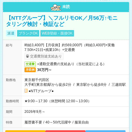
未読
【NTTグループ】＼フルリモOK／月56万↑モニ
タリング検討・検証など
派遣
ブランクOK
WEB登録・面接OK
時給3,400円【月収例】約569,000円（時給3,400円×実働
給与
7.50h×21日+残業10h）+交通費
交通費別途支給あり
○通勤交通費の支給あり（当社規定による）
交通費
30万円～
月収例
東京都千代田区
勤務地
大手町(東京都)駅から徒歩2分
/
東京駅から徒歩8分
/
三越前駅
●NTTグループ●
★9:00～17:30（休憩時間 12:00～13:00）
勤務時間
2026年9月～
期間
履歴書不要
/
40～50代活躍中
/
服装自由
特徴