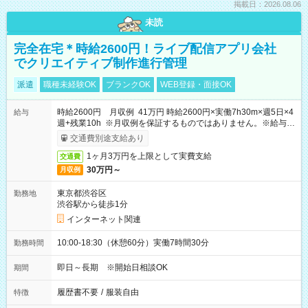
掲載日：2026.08.06
未読
完全在宅＊時給2600円！ライブ配信アプリ会社
でクリエイティブ制作進行管理
派遣
職種未経験OK
ブランクOK
WEB登録・面接OK
時給2600円 月収例 41万円 時給2600円×実働7h30m×週5日×4
給与
週+残業10h ※月収例を保証するものではありません。※給与即
受取りサービス利用可（利用条件有）
交通費別途支給あり
1ヶ月3万円を上限として実費支給
交通費
30万円～
月収例
東京都渋谷区
勤務地
渋谷駅から徒歩1分
インターネット関連
10:00-18:30（休憩60分）実働7時間30分
勤務時間
即日～長期 ※開始日相談OK
期間
履歴書不要
/
服装自由
特徴