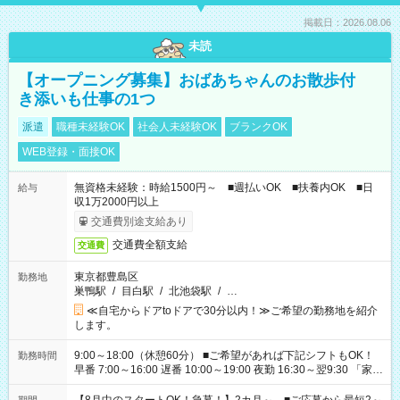
掲載日：2026.08.06
未読
【オープニング募集】おばあちゃんのお散歩付
き添いも仕事の1つ
派遣
職種未経験OK
社会人未経験OK
ブランクOK
WEB登録・面接OK
無資格未経験：時給1500円～ ■週払いOK ■扶養内OK ■日
給与
収1万2000円以上
交通費別途支給あり
交通費全額支給
交通費
東京都豊島区
勤務地
巣鴨駅
/
目白駅
/
北池袋駅
/
…
≪自宅からドアtoドアで30分以内！≫ご希望の勤務地を紹介
します。
9:00～18:00（休憩60分） ■ご希望があれば下記シフトもOK！
勤務時間
早番 7:00～16:00 遅番 10:00～19:00 夜勤 16:30～翌9:30 「家族
と休みを合わせたい」 「余裕を持って夕飯の準備がしたい」
「できれば残業はしたくない」 など、ご希望を教えてください