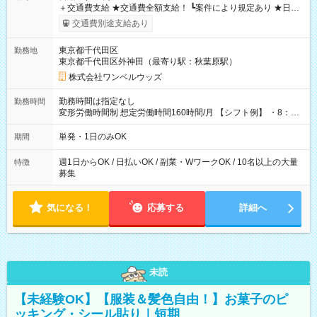
＋交通費支給 ★交通費全額支給！ ┗案件により規定あり ★日払
いOK！（規定あり） ┗働いたその日に現金GET♪ お仕事後はコ
交通費別途支給あり
ンビニATMから 日払い分を引き落とせます！ 【試用期間】試
用期間なし
東京都千代田区
勤務地
東京都千代田区外神田（最寄り駅：秋葉原駅）
株式会社ワンベルウッズ
勤務時間は指定なし
勤務時間
変形労働時間制 想定労働時間160時間/月 【シフト例】 ・8：00
～21：00
単発・1日のみOK
期間
週1日からOK / 日払いOK / 副業・WワークOK / 10名以上の大量
特徴
募集
気になる！
応募する
詳細へ
未読
【未経験OK】【服装＆髪色自由！】お菓子のピ
ッキング・シール貼り｜短期