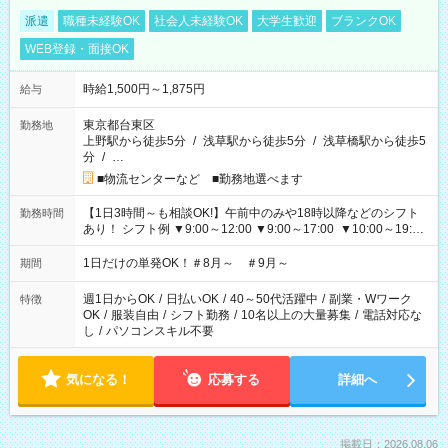
派遣
職種未経験OK
社会人未経験OK
大学生歓迎
ブランクOK
WEB登録・面接OK
時給1,500円～1,875円
給与
東京都台東区
勤務地
上野駅から徒歩5分
/
浅草駅から徒歩5分
/
浅草橋駅から徒歩5
分
/
…
■物流センターなど ■勤務地選べます
【1日3時間～も相談OK!】午前中のみや18時以降などのシフト
勤務時間
あり！ シフト例 ▼9:00～12:00 ▼9:00～17:00 ▼10:00～19:00
▼18:00～21:00
1日だけの単発OK！＃8月～ ＃9月～
期間
週1日からOK
/
日払いOK
/
40～50代活躍中
/
副業・Wワーク
特徴
OK
/
服装自由
/
シフト勤務
/
10名以上の大量募集
/
電話対応な
し
/
パソコンスキル不要
気になる！
応募する
詳細へ
掲載日：2026.08.06