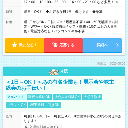
17：00 ・13：00～22：00 ・16：00～21：00 など多数！ ※お
仕事により勤務時間が異なります
即日～OK！ ◆お好きな日1日～働けます ◆急募
期間
週1日からOK
/
日払いOK
/
履歴書不要
/
40～50代活躍中
/
副
特徴
業・WワークOK
/
服装自由
/
シフト勤務
/
10名以上の大量募
集
/
電話対応なし
/
パソコンスキル不要
気になる！
応募する
詳細へ
掲載日：2026.08.06
未読
＜1日～OK！＞あの有名企業も！展示会や株主
総会のお手伝い！
アルバイト
職種未経験OK
社会人未経験OK
大学生歓迎
ブランクOK
WEB登録・面接OK
■日給16,840円～ ■日払いOK ■実働3時間5,120円のお仕事あ
給与
ります！
交通費別途支給あり