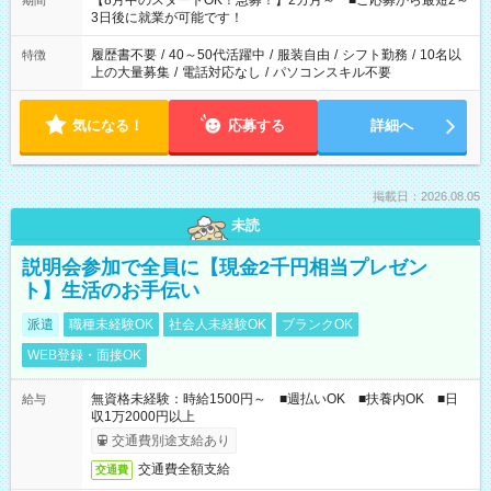
【8月中のスタートOK！急募！】2カ月～ ■ご応募から最短2～
期間
ね。 ※Wワーク希望の方へ 今ご覧のお仕事で希望する勤務時間
3日後に就業が可能です！
と、もう1つのお仕事の勤務時間。 合計で週40時間を超える場
合は応募できません。
履歴書不要
/
40～50代活躍中
/
服装自由
/
シフト勤務
/
10名以
特徴
上の大量募集
/
電話対応なし
/
パソコンスキル不要
気になる！
応募する
詳細へ
掲載日：2026.08.05
未読
説明会参加で全員に【現金2千円相当プレゼン
ト】生活のお手伝い
派遣
職種未経験OK
社会人未経験OK
ブランクOK
WEB登録・面接OK
無資格未経験：時給1500円～ ■週払いOK ■扶養内OK ■日
給与
収1万2000円以上
交通費別途支給あり
交通費全額支給
交通費