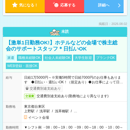
気になる！
応募する
詳細へ
掲載日：2026.08.02
未読
【激単1日勤務OK!】ホテルなどの会場で株主総
会のサポートスタッフ＊日払いOK
派遣
職種未経験OK
社会人未経験OK
大学生歓迎
ブランクOK
WEB登録・面接OK
日給1万5000円～※実働5時間で日給7000円のお仕事もありま
給与
す ◆日払い・週払いOK！（規定あり）◆お仕事によって日給
も異なります
交通費別途支給あり
交通費別途支給あり(勤務地により異なります)
交通費
東京都台東区
勤務地
上野駅
/
浅草駅
/
浅草橋駅
/
…
イベント会場
▼シフト例 ・08：00～19：00 ・09：00～18：00 ・10：00～
勤務時間