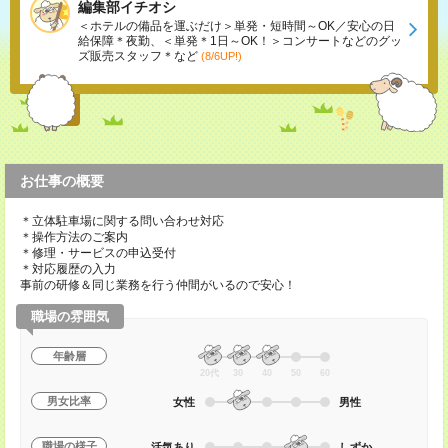
編集部イチオシ
＜ホテルの備品を運ぶだけ＞単発・短時間～OK／安心の日
給保障＊夜勤、＜単発＊1日～OK！＞コンサートなどのグッ
ズ販売スタッフ＊など
(8/6UP!)
お仕事の概要
＊立体駐車場に関する問い合わせ対応
＊操作方法のご案内
＊修理・サービスの申込受付
＊対応履歴の入力
事前の研修＆同じ業務を行う仲間がいるので安心！
職場の雰囲気
年齢層
20代
30
40
50
60
男女比率
女性
男性
職場の様子
活気あり
しずか