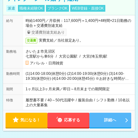
派遣
職種未経験OK
ブランクOK
WEB登録・面接OK
時給1400円／月収例：117,600円＝1,400円×4時間×21日勤務の
給与
場合＋交通費別途支給
交通費別途支給あり
実費支給／当社規定あり。
交通費
さいたま市見沼区
勤務地
七里駅から車6分
/
大宮公園駅
/
大宮(埼玉県)駅
アパレル・日用雑貨
(1)14:00-18:00(休憩0分) (2)14:00-19:00(休憩0分) (3)14:00-
勤務時間
19:30(休憩0分) (4)14:00-20:00(休憩45分) ※お好きな時間が選べ
ます
1ヶ月以上3ヶ月未満／即日～8月末までの期間限定
期間
履歴書不要
/
40～50代活躍中
/
服装自由
/
シフト勤務
/
10名以
特徴
上の大量募集
気になる！
応募する
詳細へ