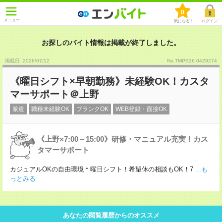
0
メニュー
気になる！
ログイン
お探しのバイト情報は掲載が終了しました。
掲載日 :2026
/
07
/
12
No.TMPE26-0429274
《曜日シフト×早朝勤務》未経験OK！カスタ
マーサポート＠上野
派遣
職種未経験OK
ブランクOK
WEB登録・面接OK
《上野×7:00～15:00》研修・マニュアル充実！カス
タマーサポート
カジュアルOKの自由環境＊曜日シフト！希望休の相談もOK！7
...も
っとみる
あなたの閲覧履歴からのオススメ