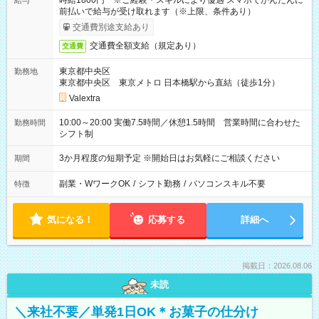
時給1800円 ※ご経験・スキルにより優遇 スマホでかんたんに
給与
前払いで給与が受け取れます（※上限、条件あり）
交通費別途支給あり
交通費全額支給（規定あり）
交通費
東京都中央区
勤務地
東京都中央区 東京メトロ 日本橋駅から直結（徒歩1分）
Valextra
10:00～20:00 実働7.5時間／休憩1.5時間 営業時間に合わせた
勤務時間
シフト制
3か月程度の短期予定 ※開始日はお気軽にご相談ください
期間
副業・WワークOK
/
シフト勤務
/
パソコンスキル不要
特徴
気になる！
応募する
詳細へ
掲載日：2026.08.06
未読
＼来社不要／単発1日OK＊お菓子の仕分け