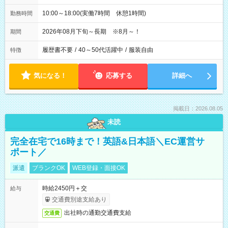
10:00～18:00(実働7時間 休憩1時間)
勤務時間
2026年08月下旬～長期 ※8月～！
期間
履歴書不要
/
40～50代活躍中
/
服装自由
特徴
気になる！
応募する
詳細へ
掲載日：2026.08.05
未読
完全在宅で16時まで！英語&日本語＼EC運営サ
ポート／
派遣
ブランクOK
WEB登録・面接OK
時給2450円＋交
給与
交通費別途支給あり
出社時の通勤交通費支給
交通費