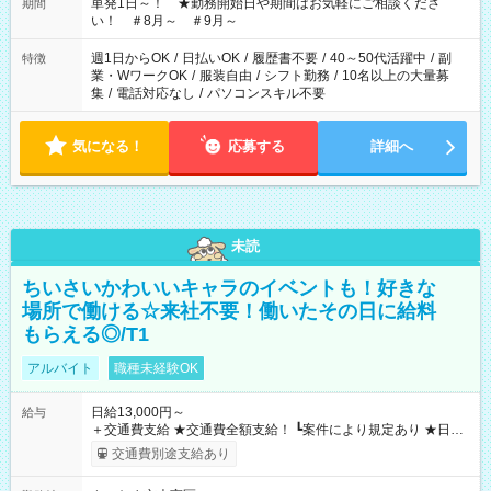
単発1日～！ ★勤務開始日や期間はお気軽にご相談くださ
期間
い！ ＃8月～ ＃9月～
週1日からOK
/
日払いOK
/
履歴書不要
/
40～50代活躍中
/
副
特徴
業・WワークOK
/
服装自由
/
シフト勤務
/
10名以上の大量募
集
/
電話対応なし
/
パソコンスキル不要
気になる！
応募する
詳細へ
未読
ちいさいかわいいキャラのイベントも！好きな
場所で働ける☆来社不要！働いたその日に給料
もらえる◎/T1
アルバイト
職種未経験OK
日給13,000円～
給与
＋交通費支給 ★交通費全額支給！ ┗案件により規定あり ★日払
いOK！（規定あり） ┗働いたその日に現金GET♪ お仕事後はコ
交通費別途支給あり
ンビニATMから 日払い分を引き落とせます！ 【試用期間】試
用期間なし