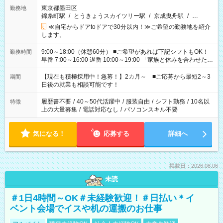
東京都墨田区
勤務地
錦糸町駅
/
とうきょうスカイツリー駅
/
京成曳舟駅
/
…
≪自宅からドアtoドアで30分以内！≫ご希望の勤務地を紹介
します。
9:00～18:00（休憩60分） ■ご希望があれば下記シフトもOK！
勤務時間
早番 7:00～16:00 遅番 10:00～19:00 「家族と休みを合わせた
い」 「余裕を持って夕飯の準備がしたい」 「できれば残業はし
たくない」 など、ご希望を教えてくださいね。 ※Wワーク希望
【現在も積極採用中！急募！】2カ月～ ■ご応募から最短2～3
期間
の方へ 今ご覧のお仕事で希望する勤務時間と、もう1つのお仕事
日後の就業も相談可能です！
の勤務時間。 合計で週40時間を超える場合は応募できません。
履歴書不要
/
40～50代活躍中
/
服装自由
/
シフト勤務
/
10名以
特徴
上の大量募集
/
電話対応なし
/
パソコンスキル不要
気になる！
応募する
詳細へ
掲載日：2026.08.06
未読
＃1日4時間～OK＃未経験歓迎！＃日払い＊イ
ベント会場でイスや机の運搬のお仕事