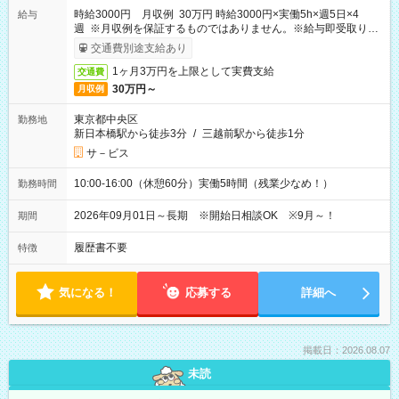
時給3000円 月収例 30万円 時給3000円×実働5h×週5日×4
給与
週 ※月収例を保証するものではありません。※給与即受取りサ
ービス利用可（利用条件有）
交通費別途支給あり
1ヶ月3万円を上限として実費支給
交通費
30万円～
月収例
東京都中央区
勤務地
新日本橋駅から徒歩3分
/
三越前駅から徒歩1分
サ－ビス
10:00-16:00（休憩60分）実働5時間（残業少なめ！）
勤務時間
2026年09月01日～長期 ※開始日相談OK ※9月～！
期間
履歴書不要
特徴
気になる！
応募する
詳細へ
掲載日：2026.08.07
未読