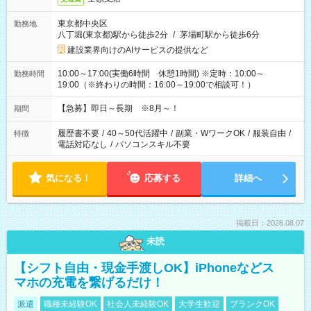
東京都中央区
勤務地
八丁堀(東京都)駅から徒歩2分
/
茅場町駅から徒歩6分
建設業界向けのAIサービスの提供など
10:00～17:00(実働6時間 休憩1時間) ※定時：10:00～
勤務時間
19:00（※終わりの時間：16:00～19:00で相談可！）
【急募】即日～長期 ※8月～！
期間
履歴書不要
/
40～50代活躍中
/
副業・WワークOK
/
服装自由
/
特徴
電話対応なし
/
パソコンスキル不要
気になる！
応募する
詳細へ
掲載日：2026.08.07
未読
【シフト自由・現金手渡しOK】iPhoneなどス
マホの充電を繋げるだけ！
派遣
職種未経験OK
社会人未経験OK
大学生歓迎
ブランクOK