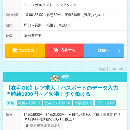
コンサルタント・シンクタンク
13:00-22:00（休憩60分）実働8時間（残業少なめ！）
勤務時間
即日～長期 ※開始日相談OK
期間
履歴書不要
特徴
気になる！
応募する
詳細へ
掲載日：2026.08.05
未読
【在宅OK】レア求人！パスポートのデータ入力
＊時給1900円～／短期！すぐ働ける
派遣
職種未経験OK
社会人未経験OK
大学生歓迎
ブランクOK
時給1900円～時給2100円 ▼日払い週払い可能！※規定有り
給与
▼1日6時間勤務で日収1万以上！
交通費別途支給あり