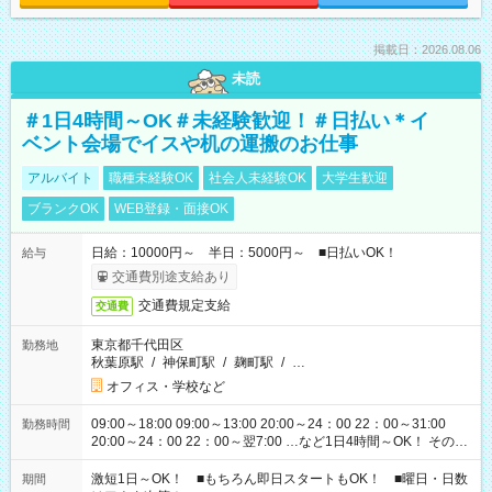
掲載日：2026.08.06
未読
＃1日4時間～OK＃未経験歓迎！＃日払い＊イ
ベント会場でイスや机の運搬のお仕事
アルバイト
職種未経験OK
社会人未経験OK
大学生歓迎
ブランクOK
WEB登録・面接OK
日給：10000円～ 半日：5000円～ ■日払いOK！
給与
交通費別途支給あり
交通費規定支給
交通費
東京都千代田区
勤務地
秋葉原駅
/
神保町駅
/
麹町駅
/
…
オフィス・学校など
09:00～18:00 09:00～13:00 20:00～24：00 22：00～31:00
勤務時間
20:00～24：00 22：00～翌7:00 …など1日4時間～OK！ その他
シフトもございます！ お気軽にご相談ください！
激短1日～OK！ ■もちろん即日スタートもOK！ ■曜日・日数
期間