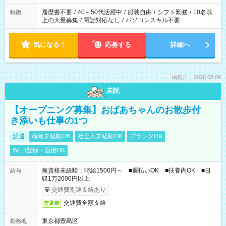
の勤務時間。 合計で週40時間を超える場合は応募できません。
履歴書不要
/
40～50代活躍中
/
服装自由
/
シフト勤務
/
10名以
特徴
上の大量募集
/
電話対応なし
/
パソコンスキル不要
気になる！
応募する
詳細へ
掲載日：2026.08.09
未読
【オープニング募集】おばあちゃんのお散歩付
き添いも仕事の1つ
派遣
職種未経験OK
社会人未経験OK
ブランクOK
WEB登録・面接OK
無資格未経験：時給1500円～ ■週払いOK ■扶養内OK ■日
給与
収1万2000円以上
交通費別途支給あり
交通費全額支給
交通費
東京都豊島区
勤務地