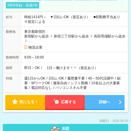
WEB登録・面接OK
時給1414円～ ▼日払いOK（規定あり） ■初勤務手当あり
給与
※規定による
東京都新宿区
勤務地
新宿駅から徒歩
/
新宿三丁目駅から徒歩
/
高田馬場駅から徒歩
/
…
物流企業
9:00～18:00
勤務時間
即日～OK！ 1日～働けます＾＾（規定あり）
期間
週1日からOK
/
日払いOK
/
履歴書不要
/
40～50代活躍中
/
副
特徴
業・WワークOK
/
服装自由
/
シフト勤務
/
10名以上の大量募
集
/
電話対応なし
/
パソコンスキル不要
気になる！
応募する
詳細へ
掲載日：2026.08.03
未読