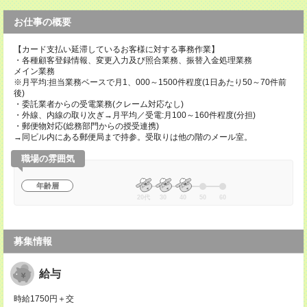
お仕事の概要
【カード支払い延滞しているお客様に対する事務作業】
・各種顧客登録情報、変更入力及び照合業務、振替入金処理業務
メイン業務
※月平均:担当業務ベースで月1、000～1500件程度(1日あたり50～70件前
後)
・委託業者からの受電業務(クレーム対応なし)
・外線、内線の取り次ぎ→月平均／受電:月100～160件程度(分担)
・郵便物対応(総務部門からの授受連携)
→同ビル内にある郵便局まで持参。受取りは他の階のメール室。
職場の雰囲気
年齢層
20代
30
40
50
60
募集情報
給与
時給1750円＋交