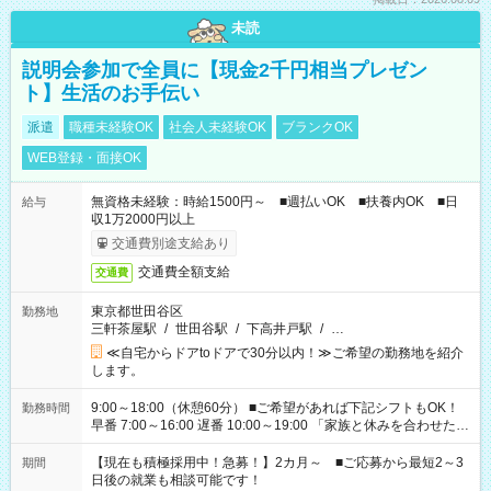
未読
説明会参加で全員に【現金2千円相当プレゼン
ト】生活のお手伝い
派遣
職種未経験OK
社会人未経験OK
ブランクOK
WEB登録・面接OK
無資格未経験：時給1500円～ ■週払いOK ■扶養内OK ■日
給与
収1万2000円以上
交通費別途支給あり
交通費全額支給
交通費
東京都世田谷区
勤務地
三軒茶屋駅
/
世田谷駅
/
下高井戸駅
/
…
≪自宅からドアtoドアで30分以内！≫ご希望の勤務地を紹介
します。
9:00～18:00（休憩60分） ■ご希望があれば下記シフトもOK！
勤務時間
早番 7:00～16:00 遅番 10:00～19:00 「家族と休みを合わせた
い」 「余裕を持って夕飯の準備がしたい」 「できれば残業はし
たくない」 など、ご希望を教えてくださいね。 ※Wワーク希望
【現在も積極採用中！急募！】2カ月～ ■ご応募から最短2～3
期間
の方へ 今ご覧のお仕事で希望する勤務時間と、もう1つのお仕事
日後の就業も相談可能です！