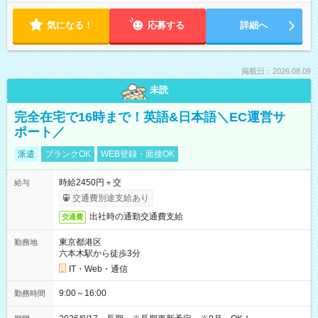
気になる！
応募する
詳細へ
掲載日：2026.08.09
未読
完全在宅で16時まで！英語&日本語＼EC運営サ
ポート／
派遣
ブランクOK
WEB登録・面接OK
時給2450円＋交
給与
交通費別途支給あり
出社時の通勤交通費支給
交通費
東京都港区
勤務地
六本木駅から徒歩3分
IT・Web・通信
9:00～16:00
勤務時間