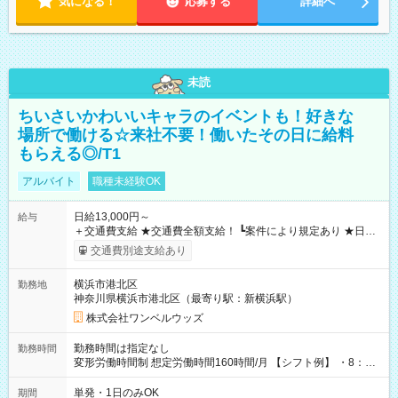
気になる！
応募する
詳細へ
未読
ちいさいかわいいキャラのイベントも！好きな
場所で働ける☆来社不要！働いたその日に給料
もらえる◎/T1
アルバイト
職種未経験OK
日給13,000円～
給与
＋交通費支給 ★交通費全額支給！ ┗案件により規定あり ★日払
いOK！（規定あり） ┗働いたその日に現金GET♪ お仕事後はコ
交通費別途支給あり
ンビニATMから 日払い分を引き落とせます！ 【試用期間】試
用期間なし
横浜市港北区
勤務地
神奈川県横浜市港北区（最寄り駅：新横浜駅）
株式会社ワンベルウッズ
勤務時間は指定なし
勤務時間
変形労働時間制 想定労働時間160時間/月 【シフト例】 ・8：00
～21：00
単発・1日のみOK
期間