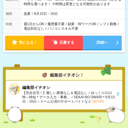
時間を選べます！ ※時間は変更となる可能性があります
急募！8月15日・16日
期間
週1日からOK
/
履歴書不要
/
副業・WワークOK
/
シフト勤務
/
特徴
電話対応なし
/
パソコンスキル不要
気になる！
応募する
詳細へ
編集部イチオシ
【完全在宅！】難しい業務なし＆電話なし！ゆっくりの11
時～時短＊データ入力・事務、＜SEKAI NO OWARI＊8月15
日・16日＞ドーム公演のサポートバイトなど
(8/7UP!)