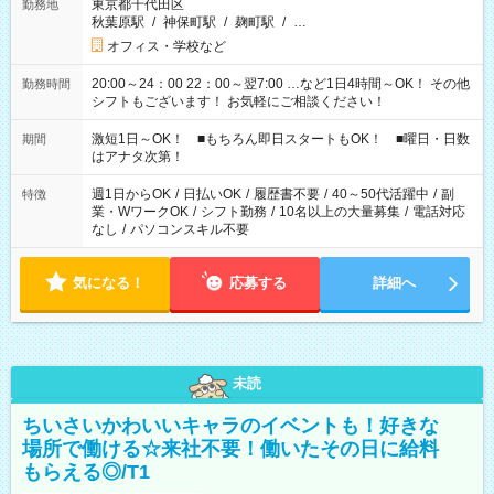
東京都千代田区
勤務地
秋葉原駅
/
神保町駅
/
麹町駅
/
…
オフィス・学校など
20:00～24：00 22：00～翌7:00 …など1日4時間～OK！ その他
勤務時間
シフトもございます！ お気軽にご相談ください！
激短1日～OK！ ■もちろん即日スタートもOK！ ■曜日・日数
期間
はアナタ次第！
週1日からOK
/
日払いOK
/
履歴書不要
/
40～50代活躍中
/
副
特徴
業・WワークOK
/
シフト勤務
/
10名以上の大量募集
/
電話対応
なし
/
パソコンスキル不要
気になる！
応募する
詳細へ
未読
ちいさいかわいいキャラのイベントも！好きな
場所で働ける☆来社不要！働いたその日に給料
もらえる◎/T1