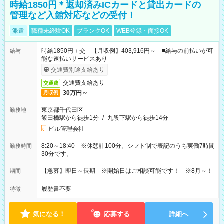
時給1850円＊返却済みICカードと貸出カードの
管理など入館対応などの受付！
派遣
職種未経験OK
ブランクOK
WEB登録・面接OK
時給1850円＋交 【月収例】403,916円～ ■給与の前払いが可
給与
能な速払いサービスあり
交通費別途支給あり
交通費支給あり
交通費
30万円～
月収例
東京都千代田区
勤務地
飯田橋駅から徒歩1分
/
九段下駅から徒歩14分
ビル管理会社
8:20～18:40 ※休憩計100分。シフト制で表記のうち実働7時間
勤務時間
30分です。
【急募】即日～長期 ※開始日はご相談可能です！ ※8月～！
期間
履歴書不要
特徴
気になる！
応募する
詳細へ