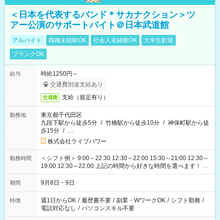
＜日本を代表するバンド＊サカナクション＞ツ
アー公演のサポートバイト＠日本武道館
アルバイト
職種未経験OK
社会人未経験OK
大学生歓迎
ブランクOK
時給1250円～
給与
交通費別途支給あり
支給（規定有り）
交通費
東京都千代田区
勤務地
九段下駅から徒歩5分
/
竹橋駅から徒歩10分
/
神保町駅から徒
歩15分
/
…
株式会社ライブパワー
＜シフト例＞ 9:00～22:30 12:30～22:00 15:30～21:00 12:30～
勤務時間
19:00 12:30～22:00 上記の時間から好きな時間を選べます！ ※
時間は変更となる可能性があります
9月8日・9日
期間
週1日からOK
/
履歴書不要
/
副業・WワークOK
/
シフト勤務
/
特徴
電話対応なし
/
パソコンスキル不要