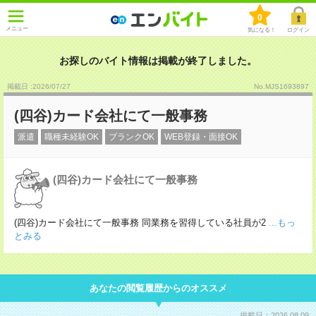
0
メニュー
気になる！
ログイン
お探しのバイト情報は掲載が終了しました。
掲載日 :2026
/
07
/
27
No.MJS1693897
(四谷)カード会社にて一般事務
派遣
職種未経験OK
ブランクOK
WEB登録・面接OK
(四谷)カード会社にて一般事務
(四谷)カード会社にて一般事務 同業務を習得している社員が2
...もっ
とみる
あなたの閲覧履歴からのオススメ
掲載日：2026.08.09