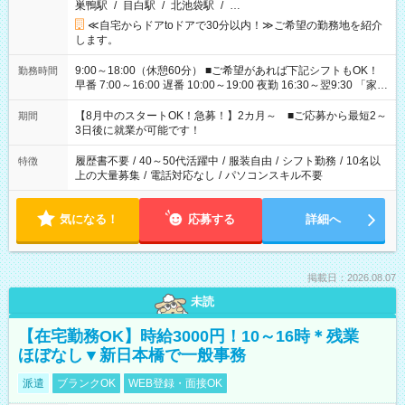
巣鴨駅
/
目白駅
/
北池袋駅
/
…
≪自宅からドアtoドアで30分以内！≫ご希望の勤務地を紹介
します。
9:00～18:00（休憩60分） ■ご希望があれば下記シフトもOK！
勤務時間
早番 7:00～16:00 遅番 10:00～19:00 夜勤 16:30～翌9:30 「家族
と休みを合わせたい」 「余裕を持って夕飯の準備がしたい」
「できれば残業はしたくない」 など、ご希望を教えてください
【8月中のスタートOK！急募！】2カ月～ ■ご応募から最短2～
期間
ね。 ※Wワーク希望の方へ 今ご覧のお仕事で希望する勤務時間
3日後に就業が可能です！
と、もう1つのお仕事の勤務時間。 合計で週40時間を超える場
合は応募できません。
履歴書不要
/
40～50代活躍中
/
服装自由
/
シフト勤務
/
10名以
特徴
上の大量募集
/
電話対応なし
/
パソコンスキル不要
気になる！
応募する
詳細へ
掲載日：2026.08.07
未読
【在宅勤務OK】時給3000円！10～16時＊残業
ほぼなし▼新日本橋で一般事務
派遣
ブランクOK
WEB登録・面接OK