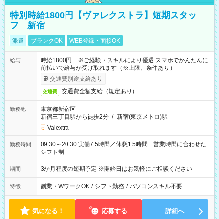
特別時給1800円【ヴァレクストラ】短期スタッ
フ 新宿
派遣
ブランクOK
WEB登録・面接OK
時給1800円 ※ご経験・スキルにより優遇 スマホでかんたんに
給与
前払いで給与が受け取れます（※上限、条件あり）
交通費別途支給あり
交通費全額支給（規定あり）
交通費
東京都新宿区
勤務地
新宿三丁目駅から徒歩2分
/
新宿(東京メトロ)駅
Valextra
09:30～20:30 実働7.5時間／休憩1.5時間 営業時間に合わせた
勤務時間
シフト制
3か月程度の短期予定 ※開始日はお気軽にご相談ください
期間
副業・WワークOK
/
シフト勤務
/
パソコンスキル不要
特徴
気になる！
応募する
詳細へ