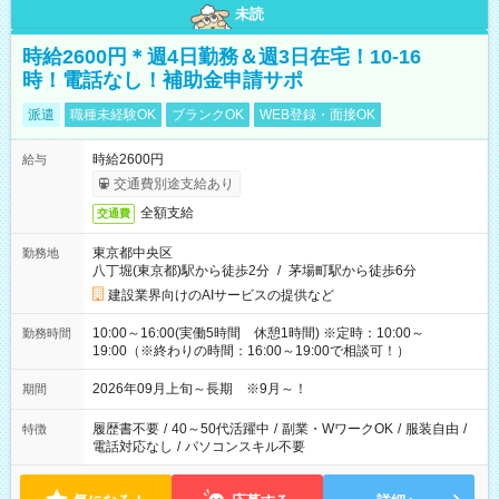
未読
時給2600円＊週4日勤務＆週3日在宅！10-16
時！電話なし！補助金申請サポ
派遣
職種未経験OK
ブランクOK
WEB登録・面接OK
時給2600円
給与
交通費別途支給あり
全額支給
交通費
東京都中央区
勤務地
八丁堀(東京都)駅から徒歩2分
/
茅場町駅から徒歩6分
建設業界向けのAIサービスの提供など
10:00～16:00(実働5時間 休憩1時間) ※定時：10:00～
勤務時間
19:00（※終わりの時間：16:00～19:00で相談可！）
2026年09月上旬～長期 ※9月～！
期間
履歴書不要
/
40～50代活躍中
/
副業・WワークOK
/
服装自由
/
特徴
電話対応なし
/
パソコンスキル不要