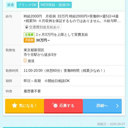
派遣
ブランクOK
WEB登録・面接OK
時給2000円 月収例 33万円 時給2000円×実働8h×週5日×4週
給与
+残業5h ※月収例を保証するものではありません。※給与即受
取りサービス利用可（利用条件有）
交通費別途支給あり
1ヶ月3万円を上限として実費支給
交通費
30万円～
月収例
東京都新宿区
勤務地
市ケ谷駅から徒歩3分
放送
11:00-20:00（休憩60分）実働8時間（残業少なめ！）
勤務時間
即日～長期 ※開始日相談OK
期間
履歴書不要
特徴
気になる！
応募する
詳細へ
掲載日：2026.08.07