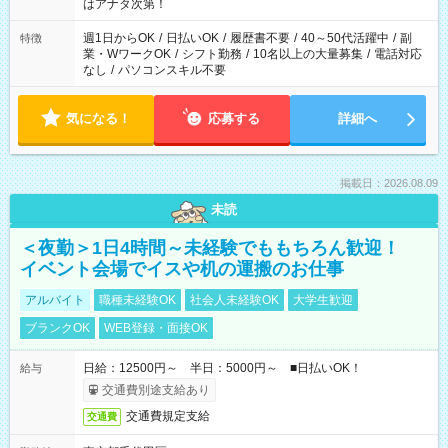
はアナタ次第！
週1日からOK
/
日払いOK
/
履歴書不要
/
40～50代活躍中
/
副
特徴
業・WワークOK
/
シフト勤務
/
10名以上の大量募集
/
電話対応
なし
/
パソコンスキル不要
気になる！
応募する
詳細へ
掲載日：2026.08.09
未読
＜夜勤＞1日4時間～未経験でももちろん歓迎！
イベント会場でイスや机の運搬のお仕事
アルバイト
職種未経験OK
社会人未経験OK
大学生歓迎
ブランクOK
WEB登録・面接OK
日給：12500円～ 半日：5000円～ ■日払いOK！
給与
交通費別途支給あり
交通費規定支給
交通費