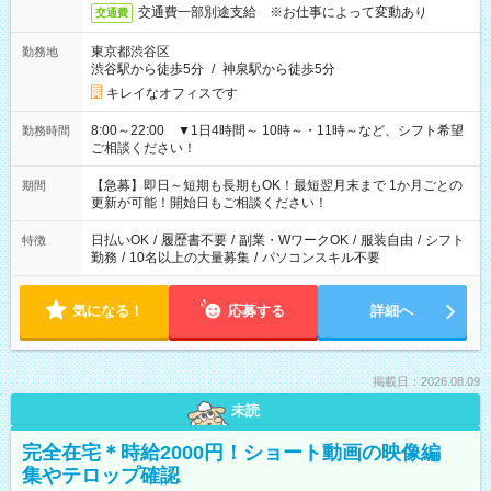
交通費一部別途支給 ※お仕事によって変動あり
交通費
東京都渋谷区
勤務地
渋谷駅から徒歩5分
/
神泉駅から徒歩5分
キレイなオフィスです
8:00～22:00 ▼1日4時間～ 10時～・11時～など、シフト希望
勤務時間
ご相談ください！
【急募】即日～短期も長期もOK！最短翌月末まで 1か月ごとの
期間
更新が可能！開始日もご相談ください！
日払いOK
/
履歴書不要
/
副業・WワークOK
/
服装自由
/
シフト
特徴
勤務
/
10名以上の大量募集
/
パソコンスキル不要
気になる！
応募する
詳細へ
掲載日：2026.08.09
未読
完全在宅＊時給2000円！ショート動画の映像編
集やテロップ確認