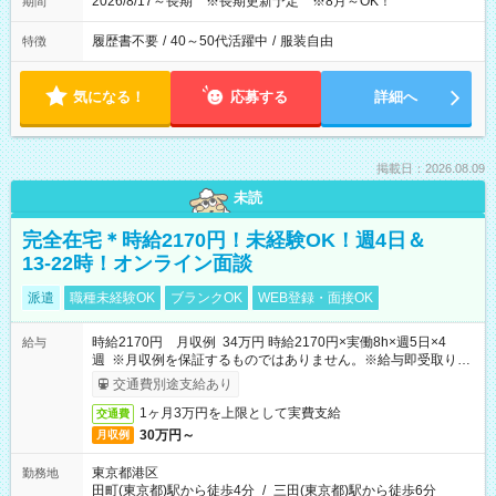
2026/8/17～長期 ※長期更新予定 ※8月～OK！
期間
履歴書不要
/
40～50代活躍中
/
服装自由
特徴
気になる！
応募する
詳細へ
掲載日：2026.08.09
未読
完全在宅＊時給2170円！未経験OK！週4日＆
13-22時！オンライン面談
派遣
職種未経験OK
ブランクOK
WEB登録・面接OK
時給2170円 月収例 34万円 時給2170円×実働8h×週5日×4
給与
週 ※月収例を保証するものではありません。※給与即受取りサ
ービス利用可（利用条件有）
交通費別途支給あり
1ヶ月3万円を上限として実費支給
交通費
30万円～
月収例
東京都港区
勤務地
田町(東京都)駅から徒歩4分
/
三田(東京都)駅から徒歩6分