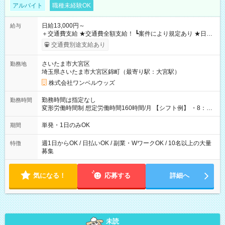
アルバイト
職種未経験OK
日給13,000円～
給与
＋交通費支給 ★交通費全額支給！ ┗案件により規定あり ★日払
いOK！（規定あり） ┗働いたその日に現金GET♪ お仕事後はコ
交通費別途支給あり
ンビニATMから 日払い分を引き落とせます！ 【試用期間】試
用期間なし
さいたま市大宮区
勤務地
埼玉県さいたま市大宮区錦町（最寄り駅：大宮駅）
株式会社ワンベルウッズ
勤務時間は指定なし
勤務時間
変形労働時間制 想定労働時間160時間/月 【シフト例】 ・8：00
～21：00
単発・1日のみOK
期間
週1日からOK / 日払いOK / 副業・WワークOK / 10名以上の大量
特徴
募集
気になる！
応募する
詳細へ
未読