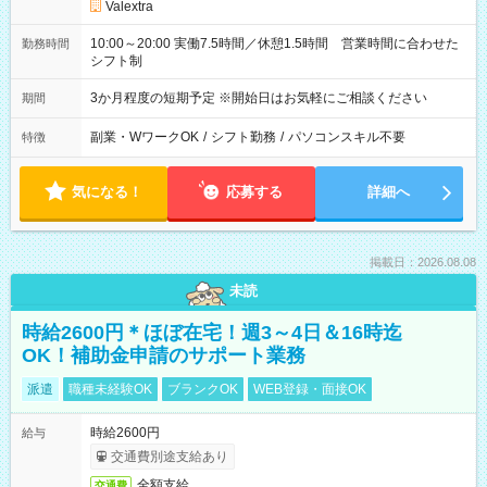
Valextra
10:00～20:00 実働7.5時間／休憩1.5時間 営業時間に合わせた
勤務時間
シフト制
3か月程度の短期予定 ※開始日はお気軽にご相談ください
期間
副業・WワークOK
/
シフト勤務
/
パソコンスキル不要
特徴
気になる！
応募する
詳細へ
掲載日：2026.08.08
未読
時給2600円＊ほぼ在宅！週3～4日＆16時迄
OK！補助金申請のサポート業務
派遣
職種未経験OK
ブランクOK
WEB登録・面接OK
時給2600円
給与
交通費別途支給あり
全額支給
交通費