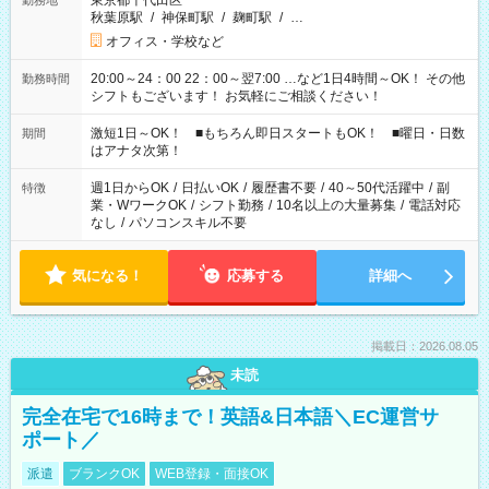
東京都千代田区
勤務地
秋葉原駅
/
神保町駅
/
麹町駅
/
…
オフィス・学校など
20:00～24：00 22：00～翌7:00 …など1日4時間～OK！ その他
勤務時間
シフトもございます！ お気軽にご相談ください！
激短1日～OK！ ■もちろん即日スタートもOK！ ■曜日・日数
期間
はアナタ次第！
週1日からOK
/
日払いOK
/
履歴書不要
/
40～50代活躍中
/
副
特徴
業・WワークOK
/
シフト勤務
/
10名以上の大量募集
/
電話対応
なし
/
パソコンスキル不要
気になる！
応募する
詳細へ
掲載日：2026.08.05
未読
完全在宅で16時まで！英語&日本語＼EC運営サ
ポート／
派遣
ブランクOK
WEB登録・面接OK