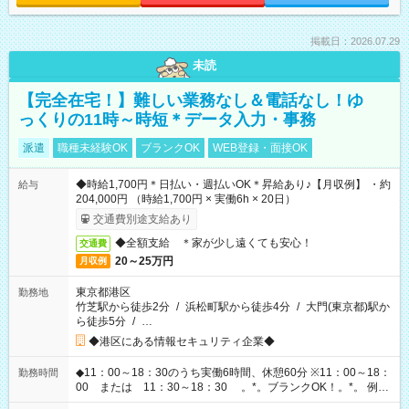
掲載日：2026.07.29
未読
【完全在宅！】難しい業務なし＆電話なし！ゆ
っくりの11時～時短＊データ入力・事務
派遣
職種未経験OK
ブランクOK
WEB登録・面接OK
◆時給1,700円＊日払い・週払いOK＊昇給あり♪【月収例】 ・約
給与
204,000円 （時給1,700円 × 実働6h × 20日）
交通費別途支給あり
◆全額支給 ＊家が少し遠くても安心！
交通費
20～25万円
月収例
東京都港区
勤務地
竹芝駅から徒歩2分
/
浜松町駅から徒歩4分
/
大門(東京都)駅か
ら徒歩5分
/
…
◆港区にある情報セキュリティ企業◆
◆11：00～18：30のうち実働6時間、休憩60分 ※11：00～18：
勤務時間
00 または 11：30～18：30 。*。ブランクOK！。*。 例え
ば前職が、 在宅/財団法人/事務/コールセンター/受付/販売/カフェ