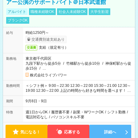
アー公演のサポートバイト＠日本武道館
アルバイト
職種未経験OK
社会人未経験OK
大学生歓迎
ブランクOK
時給1250円～
給与
交通費別途支給あり
支給（規定有り）
交通費
東京都千代田区
勤務地
九段下駅から徒歩5分
/
竹橋駅から徒歩10分
/
神保町駅から徒
歩15分
/
…
株式会社ライブパワー
＜シフト例＞ 9:00～22:30 12:30～22:00 15:30～21:00 12:30～
勤務時間
19:00 12:30～22:00 上記の時間から好きな時間を選べます！ ※
時間は変更となる可能性があります
9月8日・9日
期間
週1日からOK
/
履歴書不要
/
副業・WワークOK
/
シフト勤務
/
特徴
電話対応なし
/
パソコンスキル不要
気になる！
応募する
詳細へ