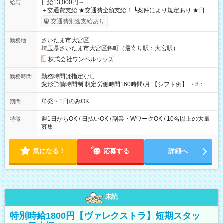
日給13,000円～
給与
＋交通費支給 ★交通費全額支給！ ┗案件により規定あり ★日払
いOK！（規定あり） ┗働いたその日に現金GET♪ お仕事後はコ
交通費別途支給あり
ンビニATMから 日払い分を引き落とせます！ 【試用期間】試
用期間なし
さいたま市大宮区
勤務地
埼玉県さいたま市大宮区錦町（最寄り駅：大宮駅）
株式会社ワンベルウッズ
勤務時間は指定なし
勤務時間
変形労働時間制 想定労働時間160時間/月 【シフト例】 ・8：00
～21：00
単発・1日のみOK
期間
週1日からOK / 日払いOK / 副業・WワークOK / 10名以上の大量
特徴
募集
気になる！
応募する
詳細へ
未読
特別時給1800円【ヴァレクストラ】短期スタッ