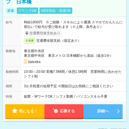
フ 日本橋
派遣
ブランクOK
WEB登録・面接OK
時給1800円 ※ご経験・スキルにより優遇 スマホでかんたんに
給与
前払いで給与が受け取れます（※上限、条件あり）
交通費別途支給あり
交通費全額支給（規定あり）
交通費
東京都中央区
勤務地
東京都中央区 東京メトロ 日本橋駅から直結（徒歩1分）
Valextra
10:00～20:00 実働7.5時間／休憩1.5時間 営業時間に合わせた
勤務時間
シフト制
3か月程度の短期予定 ※開始日はお気軽にご相談ください
期間
副業・WワークOK
/
シフト勤務
/
パソコンスキル不要
特徴
気になる！
応募する
詳細へ