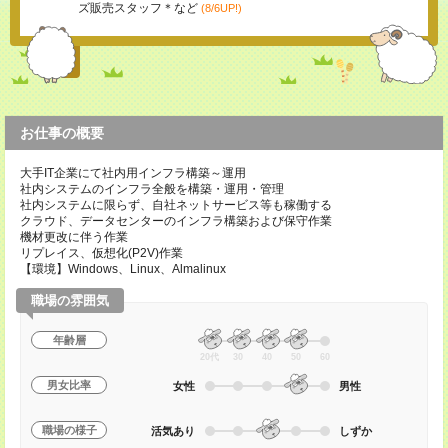
ズ販売スタッフ＊など
(8/6UP!)
お仕事の概要
大手IT企業にて社内用インフラ構築～運用
社内システムのインフラ全般を構築・運用・管理
社内システムに限らず、自社ネットサービス等も稼働する
クラウド、データセンターのインフラ構築および保守作業
機材更改に伴う作業
リプレイス、仮想化(P2V)作業
【環境】Windows、Linux、Almalinux
職場の雰囲気
年齢層
20代
30
40
50
60
男女比率
女性
男性
職場の様子
活気あり
しずか