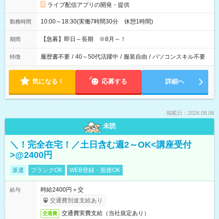
ライブ配信アプリの開発・提供
10:00～18:30(実働7時間30分 休憩1時間)
勤務時間
【急募】即日～長期 ※8月～！
期間
履歴書不要
/
40～50代活躍中
/
服装自由
/
パソコンスキル不要
特徴
気になる！
応募する
詳細へ
掲載日：2026.08.06
未読
＼！完全在宅！／土日含む週2～OK<講座受付
>@2400円
派遣
ブランクOK
WEB登録・面接OK
時給2400円＋交
給与
交通費別途支給あり
交通費実費支給（当社規定あり）
交通費