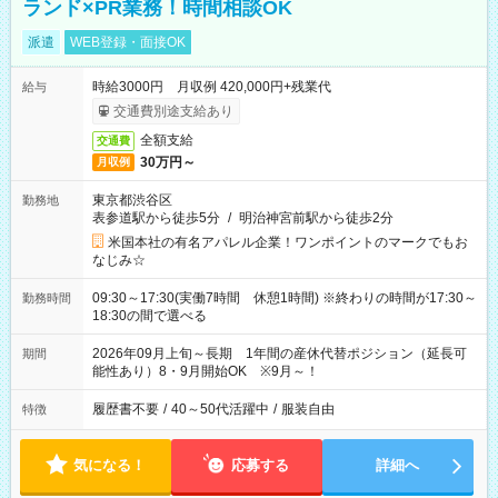
ランド×PR業務！時間相談OK
派遣
WEB登録・面接OK
時給3000円 月収例 420,000円+残業代
給与
交通費別途支給あり
全額支給
交通費
30万円～
月収例
東京都渋谷区
勤務地
表参道駅から徒歩5分
/
明治神宮前駅から徒歩2分
米国本社の有名アパレル企業！ワンポイントのマークでもお
なじみ☆
09:30～17:30(実働7時間 休憩1時間) ※終わりの時間が17:30～
勤務時間
18:30の間で選べる
2026年09月上旬～長期 1年間の産休代替ポジション（延長可
期間
能性あり）8・9月開始OK ※9月～！
履歴書不要
/
40～50代活躍中
/
服装自由
特徴
気になる！
応募する
詳細へ