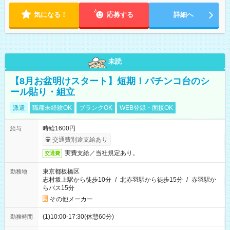
気になる！
応募する
詳細へ
未読
【8月お盆明けスタート】短期！パチンコ台のシ
ール貼り・組立
派遣
職種未経験OK
ブランクOK
WEB登録・面接OK
時給1600円
給与
交通費別途支給あり
実費支給／当社規定あり。
交通費
東京都板橋区
勤務地
志村坂上駅から徒歩10分
/
北赤羽駅から徒歩15分
/
赤羽駅か
らバス15分
その他メーカー
(1)10:00-17:30(休憩60分)
勤務時間