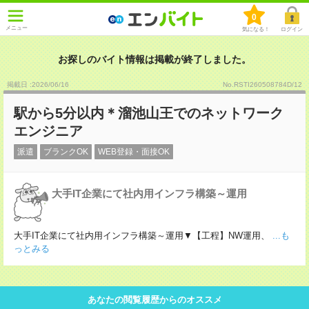
0
メニュー
気になる！
ログイン
お探しのバイト情報は掲載が終了しました。
掲載日 :2026
/
06
/
16
No.RSTI260508784D/12
駅から5分以内＊溜池山王でのネットワーク
エンジニア
派遣
ブランクOK
WEB登録・面接OK
大手IT企業にて社内用インフラ構築～運用
大手IT企業にて社内用インフラ構築～運用▼【工程】NW運用、
...も
っとみる
あなたの閲覧履歴からのオススメ