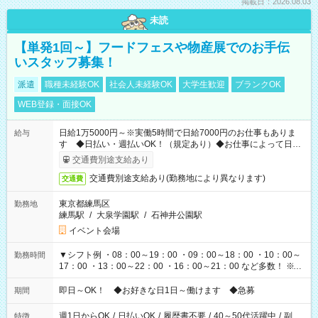
掲載日：2026.08.03
未読
【単発1回～】フードフェスや物産展でのお手伝
いスタッフ募集！
派遣
職種未経験OK
社会人未経験OK
大学生歓迎
ブランクOK
WEB登録・面接OK
日給1万5000円～※実働5時間で日給7000円のお仕事もありま
給与
す ◆日払い・週払いOK！（規定あり）◆お仕事によって日給
も異なります
交通費別途支給あり
交通費別途支給あり(勤務地により異なります)
交通費
東京都練馬区
勤務地
練馬駅
/
大泉学園駅
/
石神井公園駅
イベント会場
▼シフト例 ・08：00～19：00 ・09：00～18：00 ・10：00～
勤務時間
17：00 ・13：00～22：00 ・16：00～21：00 など多数！ ※お
仕事により勤務時間が異なります
即日～OK！ ◆お好きな日1日～働けます ◆急募
期間
週1日からOK
/
日払いOK
/
履歴書不要
/
40～50代活躍中
/
副
特徴