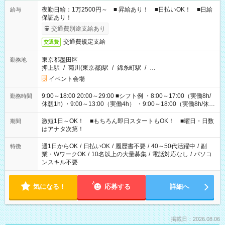
夜勤日給：1万2500円～ ■ 昇給あり！ ■日払いOK！ ■日給
給与
保証あり！
交通費別途支給あり
交通費規定支給
交通費
東京都墨田区
勤務地
押上駅
/
菊川(東京都)駅
/
錦糸町駅
/
…
イベント会場
9:00～18:00 20:00～29:00 ■シフト例 ・8:00～17:00（実働8h/
勤務時間
休憩1h) ・9:00～13:00（実働4h） ・9:00～18:00（実働8h/休憩
1h) ・13:00～17:00（実働4h) ・21:00～翌5:00（実働7h/休憩
1h) など 作業時間は4h～8hで現場により変動あり！ 早く終わ
激短1日～OK！ ■もちろん即日スタートもOK！ ■曜日・日数
期間
っても日給保証！ シフトはお気軽にご相談ください♪
はアナタ次第！
週1日からOK
/
日払いOK
/
履歴書不要
/
40～50代活躍中
/
副
特徴
業・WワークOK
/
10名以上の大量募集
/
電話対応なし
/
パソコ
ンスキル不要
気になる！
応募する
詳細へ
掲載日：2026.08.06