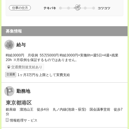
仕事の仕方
テキパキ
コツコツ
募集情報
給与
時給3000円 月収例 55万5000円 時給3000円×実働8h×週5日×4週+残業
20h ※月収例を保証するものではありません。
交通費別途支給あり
1ヶ月3万円を上限として実費支給
交通費
勤務地
東京都港区
銀座線 溜池山王 徒歩4分 丸ノ内線(池袋－荻窪) 国会議事堂前 徒歩7
分
情報処理サ－ビス