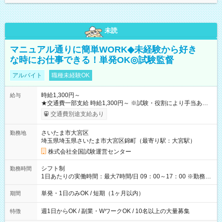
未読
マニュアル通りに簡単WORK◆未経験から好き
な時にお仕事できる！単発OK◎試験監督
アルバイト
職種未経験OK
時給1,300円～
給与
★交通費一部支給 時給1,300円～ ※試験・役割により手当あり
※勤務回数により昇給あり 【即給（前払い）オプションあ
交通費別途支給あり
り！】 希望される場合、勤務から1週間ほどで給与の一部を受け
取れます。 ※手数料418円がかかります。 【過去試験日の収入
さいたま市大宮区
勤務地
例】 ・河合塾模擬試験 8:30～17:30（休憩1時間） 時給1,300円
埼玉県埼玉県さいたま市大宮区錦町（最寄り駅：大宮駅）
×8時間＝日収10,400円＋交通費 ※当日の役割により時給＋100
円の場合あり ・国家試験 7:00～13:30（休憩なし） 時給1,300
株式会社全国試験運営センター
円（役割手当＋100円）×6時間＝日収8,400円＋交通費 【試用期
間】試用期間なし
シフト制
勤務時間
1日あたりの実働時間：最大7時間/日 09：00～17：00 ※勤務時
間は 試験により異なります。
単発・1日のみOK / 短期（1ヶ月以内）
期間
週1日からOK / 副業・WワークOK / 10名以上の大量募集
特徴