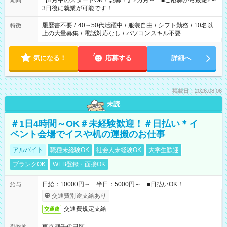
【8月中のスタートOK！急募！】2カ月～ ■ご応募から最短2～
期間
ね。 ※Wワーク希望の方へ 今ご覧のお仕事で希望する勤務時間
3日後に就業が可能です！
と、もう1つのお仕事の勤務時間。 合計で週40時間を超える場
合は応募できません。
履歴書不要
/
40～50代活躍中
/
服装自由
/
シフト勤務
/
10名以
特徴
上の大量募集
/
電話対応なし
/
パソコンスキル不要
気になる！
応募する
詳細へ
掲載日：2026.08.06
未読
＃1日4時間～OK＃未経験歓迎！＃日払い＊イ
ベント会場でイスや机の運搬のお仕事
アルバイト
職種未経験OK
社会人未経験OK
大学生歓迎
ブランクOK
WEB登録・面接OK
日給：10000円～ 半日：5000円～ ■日払いOK！
給与
交通費別途支給あり
交通費規定支給
交通費