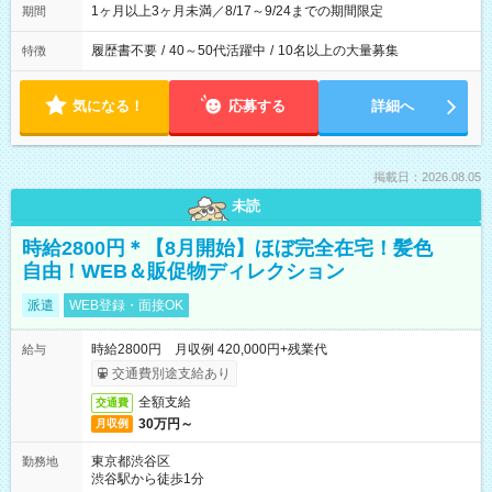
1ヶ月以上3ヶ月未満／8/17～9/24までの期間限定
期間
履歴書不要
/
40～50代活躍中
/
10名以上の大量募集
特徴
気になる！
応募する
詳細へ
掲載日：2026.08.05
未読
時給2800円＊【8月開始】ほぼ完全在宅！髪色
自由！WEB＆販促物ディレクション
派遣
WEB登録・面接OK
時給2800円 月収例 420,000円+残業代
給与
交通費別途支給あり
全額支給
交通費
30万円～
月収例
東京都渋谷区
勤務地
渋谷駅から徒歩1分