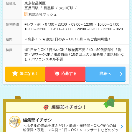
東京都品川区
勤務地
五反田駅
/
目黒駅
/
大井町駅
/
…
株式会社マッシュ
■シフト例 ・07:00～23:00 ・09:00～12:00 ・10:00～17:00 ・
勤務時間
18:00～23:00 ・19:00～07:00 ・20:00～09:00 ・22:00～06:00
etc ★最短3時間で5,120円のお仕事から／15時間で2万円近く稼
げるお仕事も！ ご希望のお時間に合わせてご紹介！ ※シフトは
＜急募！＞★激短1日のみ～OK！8月～もご案内可能！
期間
現場によって異なります。 ※勿論、休憩時間はあるのでご安心
ください！
週1日からOK
/
日払いOK
/
履歴書不要
/
40～50代活躍中
/
副
特徴
業・WワークOK
/
服装自由
/
10名以上の大量募集
/
電話対応な
し
/
パソコンスキル不要
気になる！
応募する
詳細へ
編集部イチオシ
＜ホテルの備品を運ぶだけ＞単発・短時間～OK／安心の日
給保障＊夜勤、＜単発＊1日～OK！＞コンサートなどのグッ