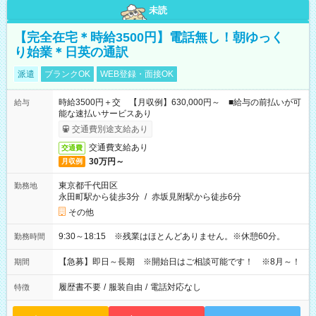
未読
【完全在宅＊時給3500円】電話無し！朝ゆっく
り始業＊日英の通訳
派遣
ブランクOK
WEB登録・面接OK
時給3500円＋交 【月収例】630,000円～ ■給与の前払いが可
給与
能な速払いサービスあり
交通費別途支給あり
交通費支給あり
交通費
30万円～
月収例
東京都千代田区
勤務地
永田町駅から徒歩3分
/
赤坂見附駅から徒歩6分
その他
9:30～18:15 ※残業はほとんどありません。※休憩60分。
勤務時間
【急募】即日～長期 ※開始日はご相談可能です！ ※8月～！
期間
履歴書不要
/
服装自由
/
電話対応なし
特徴