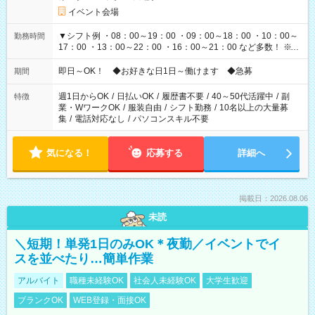
イベント会場
▼シフト例 ・08：00～19：00 ・09：00～18：00 ・10：00～
勤務時間
17：00 ・13：00～22：00 ・16：00～21：00 など多数！ ※お
仕事により勤務時間が異なります
即日～OK！ ◆お好きな日1日～働けます ◆急募
期間
週1日からOK
/
日払いOK
/
履歴書不要
/
40～50代活躍中
/
副
特徴
業・WワークOK
/
服装自由
/
シフト勤務
/
10名以上の大量募
集
/
電話対応なし
/
パソコンスキル不要
気になる！
応募する
詳細へ
掲載日：2026.08.06
未読
＼短期！単発1日のみOK＊夜勤／イベントでイ
スを並べたり…簡単作業
アルバイト
職種未経験OK
社会人未経験OK
大学生歓迎
ブランクOK
WEB登録・面接OK