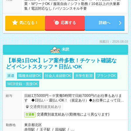
業・WワークOK
/
服装自由
/
シフト勤務
/
10名以上の大量募
集
/
電話対応なし
/
パソコンスキル不要
気になる！
応募する
詳細へ
掲載日：2026.08.03
未読
【単発1日OK】レア案件多数！チケット確認な
どイベントスタッフ＊日払いOK
派遣
職種未経験OK
社会人未経験OK
大学生歓迎
ブランクOK
WEB登録・面接OK
日給1万5000円～※実働5時間で日給7000円のお仕事もありま
給与
す ◆日払い・週払いOK！（規定あり）◆お仕事によって日給
も異なります
交通費別途支給あり
交通費別途支給あり(勤務地により異なります)
交通費
東京都北区
勤務地
赤羽駅
/
王子駅
/
田端駅
/
…