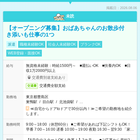
掲載日：2026.08.06
未読
【オープニング募集】おばあちゃんのお散歩付
き添いも仕事の1つ
派遣
職種未経験OK
社会人未経験OK
ブランクOK
WEB登録・面接OK
無資格未経験：時給1500円～ ■週払いOK ■扶養内OK ■日
給与
収1万2000円以上
交通費別途支給あり
交通費全額支給
交通費
東京都豊島区
勤務地
巣鴨駅
/
目白駅
/
北池袋駅
/
…
≪自宅からドアtoドアで30分以内！≫ご希望の勤務地を紹介
します。
9:00～18:00（休憩60分） ■ご希望があれば下記シフトもOK！
勤務時間
早番 7:00～16:00 遅番 10:00～19:00 夜勤 16:30～翌9:30 「家族
と休みを合わせたい」 「余裕を持って夕飯の準備がしたい」
「できれば残業はしたくない」 など、ご希望を教えてください