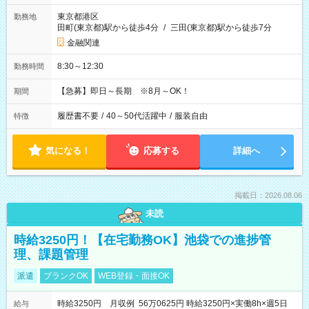
東京都港区
勤務地
田町(東京都)駅から徒歩4分
/
三田(東京都)駅から徒歩7分
金融関連
8:30～12:30
勤務時間
【急募】即日～長期 ※8月～OK！
期間
履歴書不要
/
40～50代活躍中
/
服装自由
特徴
気になる！
応募する
詳細へ
掲載日：2026.08.06
未読
時給3250円！【在宅勤務OK】池袋での進捗管
理、課題管理
派遣
ブランクOK
WEB登録・面接OK
時給3250円 月収例 56万0625円 時給3250円×実働8h×週5日
給与