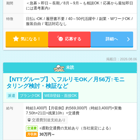
スタッフ スイーツ販売/ホテルフロント/化粧品販売/など 様々な
＜急募＞即日～長期／8月～9月～も相談OK！応募から最短即日
期間
業界から入社して活躍されています♪
には選考案内♪
日払いOK
/
履歴書不要
/
40～50代活躍中
/
副業・WワークOK
/
特徴
服装自由
/
電話対応なし
気になる！
応募する
詳細へ
掲載日：2026.08.06
未読
【NTTグループ】＼フルリモOK／月56万↑モニ
タリング検討・検証など
派遣
ブランクOK
WEB登録・面接OK
時給3,400円【月収例】約569,000円（時給3,400円×実働
給与
7.50h×21日+残業10h）+交通費
交通費別途支給あり
○通勤交通費の支給あり（当社規定による）
交通費
30万円～
月収例