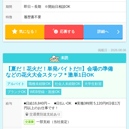
間 09:00～10:00 ・勤務終了時間 16:00～17:15 ・実働
05:00～07:15
即日～長期 ※開始日相談OK
期間
履歴書不要
特徴
気になる！
応募する
詳細へ
掲載日：2026.08.06
未読
【夏だ！花火だ！単発バイトだ!!】会場の準備
などの花火大会スタッフ＊激単1日OK
アルバイト
職種未経験OK
社会人未経験OK
大学生歓迎
ブランクOK
WEB登録・面接OK
■日給16,840円～ ■日払いOK ■実働3時間 5,120円#日収1万
給与
円以上のお仕事です！
交通費別途支給あり
一部支給（当社規定）
交通費