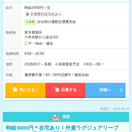
時給2450円＋交
給与
交通費別途支給あり
出社時の通勤交通費支給
交通費
東京都港区
勤務地
六本木駅から徒歩3分
IT・Web・通信
9:00～16:00
勤務時間
2026/8/17～長期 ※長期更新予定 ※8月～OK！
期間
履歴書不要
/
40～50代活躍中
/
服装自由
特徴
気になる！
応募する
詳細へ
掲載日：2026.08.04
未読
時給3000円＊在宅あり！外資ラグジュアリーブ