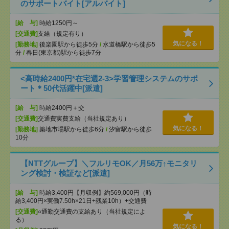
のサポートバイト[アルバイト]
[給 与]
時給1250円～
[交通費]
支給（規定有り）
気になる！
[勤務地]
後楽園駅から徒歩5分
/
水道橋駅から徒歩5
分
/
春日(東京都)駅から徒歩7分
<高時給2400円*在宅週2-3>学習管理システムのサポ
ート＊50代活躍中[派遣]
[給 与]
時給2400円＋交
[交通費]
交通費実費支給（当社規定あり）
気になる！
[勤務地]
築地市場駅から徒歩6分
/
汐留駅から徒歩
10分
【NTTグループ】＼フルリモOK／月56万↑モニタリ
ング検討・検証など[派遣]
[給 与]
時給3,400円【月収例】約569,000円（時
給3,400円×実働7.50h×21日+残業10h）+交通費
[交通費]
○通勤交通費の支給あり（当社規定によ
る）
気になる！