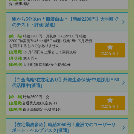
分
/
飯田橋駅
駅から5分以内＊服装自由＊【時給2200円】大手町で
のテスト・評価[派遣]
[給 与]
時給2200円 月収例 37万9500円 時給
2200円×実働7h45m×週5日×4週+残業15h ※月収例
を保証するものではありません。
[交通費]
1ヶ月3万円を上限として実費支給
気になる！
[月収例]
30万円～
[勤務地]
大手町(東京都)駅から徒歩1分
【白金高輪*在在宅あり】外資生命保険*中途採用＊50
代活躍中[派遣]
[給 与]
時給2600円＋交
[交通費]
交通費支給(規定あり)
気になる！
[勤務地]
白金高輪駅から徒歩1分
【在宅勤務多め】時給3050円！豊洲でのユーザーサ
ポート・ヘルプデスク[派遣]