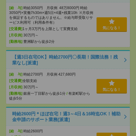
[給 与]
時給3050円 月収例 48万8000円 時給
3050円×実働7h30m×週5日×4週+残業10h ※月収例
を保証するものではありません。※給与即受取りサ
ービス利用可（利用条件有）
気になる！
[交通費]
1ヶ月3万円を上限として実費支給
[月収例]
30万円～
[勤務地]
豊洲駅から徒歩2分
【週3日在宅OK】時給2700円〇長期！国際法務！残
業なし[派遣]
[給 与]
時給2700円 月収例 427,680円
[交通費]
全額支給
[月収例]
30万円～
気になる！
[勤務地]
銀座一丁目駅から徒歩1分
/
有楽町駅から
徒歩5分
時給2600円＊ほぼ在宅！週3～4日＆16時迄OK！補助
金申請のサポート業務[派遣]
[給 与]
時給2600円