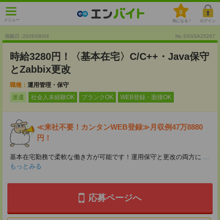
0
メニュー
気になる！
ログイン
掲載日 :2026
/
08
/
04
No.SSSSA25267
時給3280円！〈基本在宅〉C/C++・Java保守
とZabbix更改
職種：
運用管理・保守
派遣
社会人未経験OK
ブランクOK
WEB登録・面接OK
≪来社不要！カンタンWEB登録≫月収例47万8880
円！
基本在宅勤務で柔軟な働き方が可能です！運用保守と更改の両方に
...
もっとみる
応募ページへ