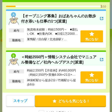
1
/10
あなたの閲覧履歴からの
【オープニング募集】おばあちゃんのお散歩
おすすめ
付き添いも仕事の1つ[派遣]
無資格未経験：時給1500円～ ■週払
給与
いOK ■扶養内OK ■日収1万2000円
以上
【オープニング募集】おばあちゃんのお散歩付き添
巣鴨駅 / 目白駅 / 北池袋駅 / …
気になる!
勤務地
いも仕事の1つ[派遣]
[給 与]
無資格未経験：時給1500円～ ■週払い
＜時給2550円＞情報システム会社でマニュア
OK ■扶養内OK ■日収1万2000円以上
ル整備など／社内ヘルプデスク[派遣]
[交通費]
交通費全額支給
気になる！
[勤務地]
巣鴨駅
/
目白駅
/
北池袋駅
/
…
時給2,550円【月収例】約460,000円
給与
（時給2,550円×実働8.00h×21日+残
業10h）+交通費
神保町駅から徒歩2分 / 竹橋駅から徒
気になる!
＜時給2550円＞情報システム会社でマニュアル整備
勤務地
歩6分
など／社内ヘルプデスク[派遣]
[給 与]
時給2,550円【月収例】約460,000円（時
給2,550円×実働8.00h×21日+残業10h）+交通費
スキップ
どちらも気になる！
[交通費]
○通勤交通費の支給あり（当社規定によ
る）
気になる！