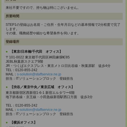
来社不要ですので、持ち物は特にございません。
所要時間
STEP1の登録はお名前・ご住所・生年月日などの基本情報で2分程度で完了
します。
その後、職務経歴や細かな希望条件を伺います。
登録場所
【東京/日本橋/千代田 オフィス】
〒101-0022 東京都千代田区神田練塀町85
JEBL秋葉原スクエア9階
JR・つくばエクスプレス・東京メトロ日比谷線・秋葉原駅 徒歩4分
TEL：0120-855-242
MAIL：
s-solution@staffservice.ne.jp
担当：ITソリューションブロック 登録担当
【渋谷／東京中央／東京広域 オフィス】
東京都新宿区西新宿1-6-1 新宿エルタワー6階
地下鉄各線・京王線・小田急線新宿駅西口方面 徒歩3分
TEL：0120-855-242
MAIL：
s-solution@staffservice.ne.jp
担当：ITソリューションブロック 登録担当
【横浜オフィス】