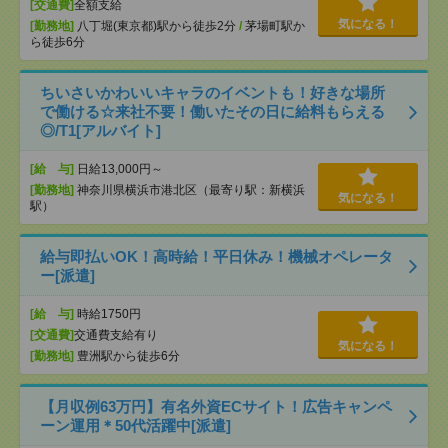
[交通費]
全額支給
気になる！
[勤務地]
八丁堀(東京都)駅から徒歩2分
/
茅場町駅か
ら徒歩6分
ちいさいかわいいキャラのイベントも！好きな場所
で働ける☆来社不要！働いたその日に給料もらえる
◎/T1[アルバイト]
[給 与]
日給13,000円～
[勤務地]
神奈川県横浜市港北区（最寄り駅：新横浜
気になる！
駅）
給与即払いOK！高時給！平日休み！機械オペレータ
ー[派遣]
[給 与]
時給1750円
[交通費]
交通費支給有り
気になる！
[勤務地]
豊洲駅から徒歩6分
【月収例63万円】有名外資ECサイト！広告キャンペ
ーン運用＊50代活躍中[派遣]