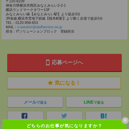
〒220-8109
神奈川県横浜市西区みなとみらい2-2-1
横浜ランドマークタワー13F
みなとみらい線【みなとみらい駅】より徒歩3分
JR各線,横浜市営地下鉄線【桜木町駅】より動く歩道で徒歩5分
TEL：0120-958-653
MAIL：
s-solution@staffservice.ne.jp
担当：ITソリューションブロック 登録担当
応募ページへ
気になる！
メール
LINE
で送る
で送る
×
シェア
ツイート
ブックマーク
どちらのお仕事が気になりますか？