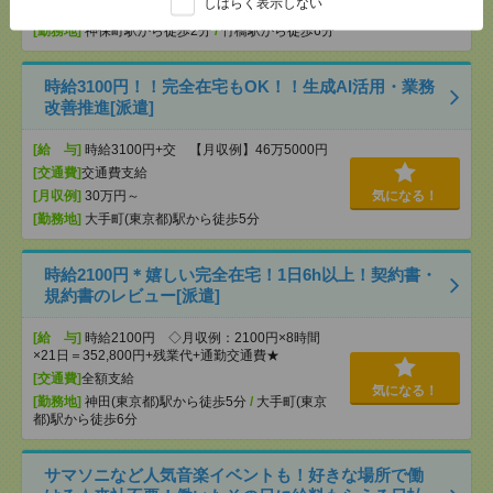
しばらく表示しない
[月収例]
30万円～
[勤務地]
神保町駅から徒歩2分
/
竹橋駅から徒歩6分
時給3100円！！完全在宅もOK！！生成AI活用・業務
改善推進[派遣]
[給 与]
時給3100円+交 【月収例】46万5000円
[交通費]
交通費支給
[月収例]
30万円～
気になる！
[勤務地]
大手町(東京都)駅から徒歩5分
時給2100円＊嬉しい完全在宅！1日6h以上！契約書・
規約書のレビュー[派遣]
[給 与]
時給2100円 ◇月収例：2100円×8時間
×21日＝352,800円+残業代+通勤交通費★
[交通費]
全額支給
気になる！
[勤務地]
神田(東京都)駅から徒歩5分
/
大手町(東京
都)駅から徒歩6分
サマソニなど人気音楽イベントも！好きな場所で働