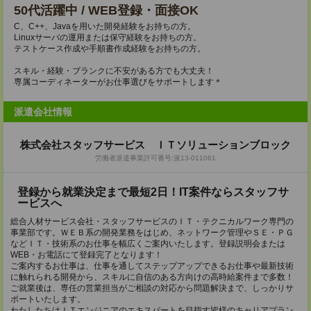
50代活躍中 / WEB登録・面接OK
C、C++、Javaを用いた開発経験をお持ちの方。
Linuxサーバの運用または保守経験をお持ちの方。
テストケース作成や手順書作成経験をお持ちの方。
スキル・経験・ブランクに不安がある方でも大丈夫！
専属コーディネーターがお仕事選びをサポートします＊
派遣会社情報
株式会社スタッフサービス ＩＴソリューションブロック
労働者派遣事業許可番号:派13-011061
登録から就業決定まで最短2日！IT案件ならスタッフサ
ービスへ
総合人材サービス会社・スタッフサービスのＩＴ・テクニカルワーク専門の
事業部です。ＷＥＢ系の開発業務をはじめ、ネットワーク管理やＳＥ・ＰＧ
などＩＴ・技術系のお仕事を幅広くご案内いたします。登録説明会または
WEB・お電話にて登録完了となります！
ご案内するお仕事は、仕事を通してステップアップできるお仕事や最新技術
に触れられる開発から、スキルに自信のある方向けの高時給案件まで多数！
ご就業後は、専任の営業担当がご相談の対応から問題解決まで、しっかりサ
ポートいたします。
わたしたちはＩＴエンジニアのエキスパートを目指す皆様のキャリアプラン