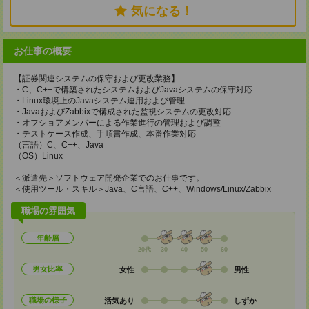
気になる！
お仕事の概要
【証券関連システムの保守および更改業務】
・C、C++で構築されたシステムおよびJavaシステムの保守対応
・Linux環境上のJavaシステム運用および管理
・JavaおよびZabbixで構成された監視システムの更改対応
・オフショアメンバーによる作業進行の管理および調整
・テストケース作成、手順書作成、本番作業対応
（言語）C、C++、Java
（OS）Linux
＜派遣先＞ソフトウェア開発企業でのお仕事です。
＜使用ツール・スキル＞Java、C言語、C++、Windows/Linux/Zabbix
職場の雰囲気
年齢層
20代
30
40
50
60
男女比率
女性
男性
職場の様子
活気あり
しずか