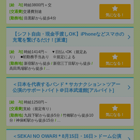
[給 与]
時給3800円＋交
[交通費]
交通費別途
気になる！
[勤務地]
目黒駅から徒歩4分
【シフト自由・現金手渡しOK】iPhoneなどスマホの
充電を繋げるだけ！[派遣]
[給 与]
時給1414円～ ▼日払いOK（規定あ
り） ■初勤務手当あり ※規定による
[勤務地]
新宿駅から徒歩
/
新宿三丁目駅から徒歩
/
気になる！
高田馬場駅から徒歩
/
…
＜日本を代表するバンド＊サカナクション＞ツアー
公演のサポートバイト＠日本武道館[アルバイト]
[給 与]
時給1250円～
[交通費]
支給（規定有り）
気になる！
[勤務地]
九段下駅から徒歩5分
/
竹橋駅から徒歩10
分
/
神保町駅から徒歩15分
/
…
＜SEKAI NO OWARI＊8月15日・16日＞ドーム公演