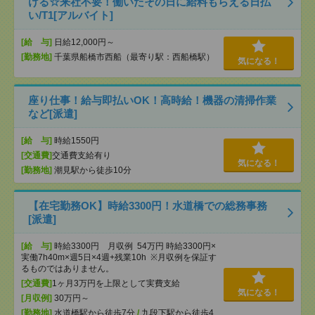
ける☆来社不要！働いたその日に給料もらえる日払
い/T1[アルバイト]
[給 与]
日給12,000円～
[勤務地]
千葉県船橋市西船（最寄り駅：西船橋駅）
気になる！
座り仕事！給与即払いOK！高時給！機器の清掃作業
など[派遣]
[給 与]
時給1550円
[交通費]
交通費支給有り
気になる！
[勤務地]
潮見駅から徒歩10分
【在宅勤務OK】時給3300円！水道橋での総務事務
[派遣]
[給 与]
時給3300円 月収例 54万円 時給3300円×
実働7h40m×週5日×4週+残業10h ※月収例を保証す
るものではありません。
[交通費]
1ヶ月3万円を上限として実費支給
気になる！
[月収例]
30万円～
[勤務地]
水道橋駅から徒歩7分
/
九段下駅から徒歩4