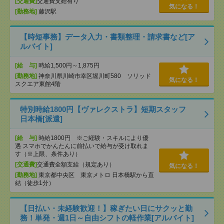
[交通費]
交通費支給有り
気になる！
[勤務地]
藤沢駅
【時短事務】データ入力・書類整理・請求書など[ア
ルバイト]
[給 与]
時給1,500円～1,875円
[勤務地]
神奈川県川崎市幸区堀川町580 ソリッド
気になる！
スクエア東館4階
特別時給1800円【ヴァレクストラ】短期スタッフ
日本橋[派遣]
[給 与]
時給1800円 ※ご経験・スキルにより優
遇 スマホでかんたんに前払いで給与が受け取れま
す（※上限、条件あり）
[交通費]
交通費全額支給（規定あり）
気になる！
[勤務地]
東京都中央区 東京メトロ 日本橋駅から直
結（徒歩1分）
【日払い・未経験歓迎！】稼ぎたい日にサクッと勤
務！単発・週1日～自由シフトの軽作業[アルバイト]