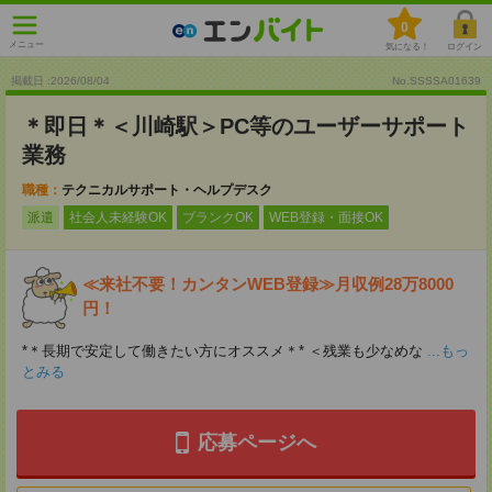
0
メニュー
気になる！
ログイン
掲載日 :2026
/
08
/
04
No.SSSSA01639
＊即日＊＜川崎駅＞PC等のユーザーサポート
業務
職種：
テクニカルサポート・ヘルプデスク
派遣
社会人未経験OK
ブランクOK
WEB登録・面接OK
≪来社不要！カンタンWEB登録≫月収例28万8000
円！
*＊長期で安定して働きたい方にオススメ＊* ＜残業も少なめな
...もっ
とみる
応募ページへ