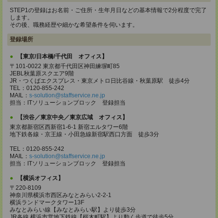
STEP1の登録はお名前・ご住所・生年月日などの基本情報で2分程度で完了
します。
その後、職務経歴や細かな希望条件を伺います。
登録場所
【東京/日本橋/千代田 オフィス】
〒101-0022 東京都千代田区神田練塀町85
JEBL秋葉原スクエア9階
JR・つくばエクスプレス・東京メトロ日比谷線・秋葉原駅 徒歩4分
TEL：0120-855-242
MAIL：
s-solution@staffservice.ne.jp
担当：ITソリューションブロック 登録担当
【渋谷／東京中央／東京広域 オフィス】
東京都新宿区西新宿1-6-1 新宿エルタワー6階
地下鉄各線・京王線・小田急線新宿駅西口方面 徒歩3分
TEL：0120-855-242
MAIL：
s-solution@staffservice.ne.jp
担当：ITソリューションブロック 登録担当
【横浜オフィス】
〒220-8109
神奈川県横浜市西区みなとみらい2-2-1
横浜ランドマークタワー13F
みなとみらい線【みなとみらい駅】より徒歩3分
JR各線,横浜市営地下鉄線【桜木町駅】より動く歩道で徒歩5分