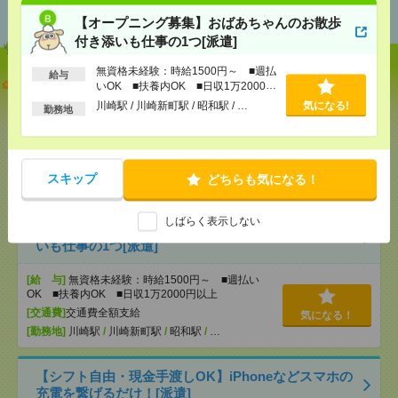
おすすめ
【オープニング募集】おばあちゃんのお散歩
付き添いも仕事の1つ[派遣]
無資格未経験：時給1500円～ ■週払
給与
説明会参加で全員に【現金2千円相当プレゼント】生
いOK ■扶養内OK ■日収1万2000円
活のお手伝い[派遣]
以上
川崎駅 / 川崎新町駅 / 昭和駅 / …
気になる!
勤務地
[給 与]
無資格未経験：時給1500円～ ■週払い
OK ■扶養内OK ■日収1万2000円以上
[交通費]
交通費全額支給
気になる！
スキップ
どちらも気になる！
[勤務地]
川崎駅
/
川崎新町駅
/
昭和駅
/
…
しばらく表示しない
【オープニング募集】おばあちゃんのお散歩付き添
いも仕事の1つ[派遣]
[給 与]
無資格未経験：時給1500円～ ■週払い
OK ■扶養内OK ■日収1万2000円以上
[交通費]
交通費全額支給
気になる！
[勤務地]
川崎駅
/
川崎新町駅
/
昭和駅
/
…
【シフト自由・現金手渡しOK】iPhoneなどスマホの
充電を繋げるだけ！[派遣]