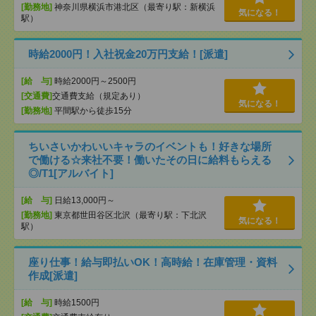
[勤務地]
神奈川県横浜市港北区（最寄り駅：新横浜
気になる！
駅）
時給2000円！入社祝金20万円支給！[派遣]
[給 与]
時給2000円～2500円
[交通費]
交通費支給（規定あり）
気になる！
[勤務地]
平間駅から徒歩15分
ちいさいかわいいキャラのイベントも！好きな場所
で働ける☆来社不要！働いたその日に給料もらえる
◎/T1[アルバイト]
[給 与]
日給13,000円～
[勤務地]
東京都世田谷区北沢（最寄り駅：下北沢
気になる！
駅）
座り仕事！給与即払いOK！高時給！在庫管理・資料
作成[派遣]
[給 与]
時給1500円