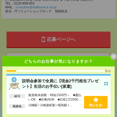
TEL：0120-958-653
MAIL：
s-solution@staffservice.ne.jp
担当：ITソリューションブロック 登録担当
応募ページへ
×
気になる！
どちらのお仕事が気になりますか？
1
/10
メール
LINE
で送る
で送る
説明会参加で全員に【現金2千円相当プレゼ
ント】生活のお手伝い[派遣]
シェア
ツイート
ブックマーク
無資格未経験：時給1500円～ ■週払
給与
いOK ■扶養内OK ■日収1万2000円
以上
川崎駅 / 川崎新町駅 / 昭和駅 / …
気になる!
勤務地
あなたの閲覧履歴からの