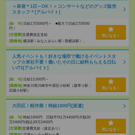
＜単発＊1日～OK！＞コンサートなどのグッズ販売
スタッフ＊[アルバイト]
[給 与]
日給1万5000円～ ■最大で日給2万8500
円！
[交通費]
交通費規定支給
気になる！
[勤務地]
横浜駅
/
みなとみらい駅
/
西横浜駅
/
…
人気イベントも！好きな場所で働けるイベントスタ
ッフ☆来社不要！働いたその日に給料もらえる日払
い/T1[アルバイト]
[給 与]
日給13,000円～
[勤務地]
神奈川県川崎市中原区小杉町（最寄り駅：
気になる！
武蔵小杉駅）
大田区！軽作業！時給1800円[派遣]
[給 与]
時給1800円 日額平均1万4400円/月額30
万2400円/残込39万2400円
[交通費]
交通費支給（規定あり）
気になる！
[勤務地]
流通センター駅から車