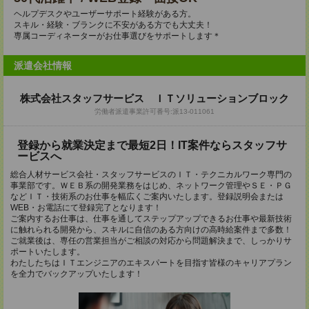
ヘルプデスクやユーザーサポート経験がある方。
スキル・経験・ブランクに不安がある方でも大丈夫！
専属コーディネーターがお仕事選びをサポートします＊
派遣会社情報
株式会社スタッフサービス ＩＴソリューションブロック
労働者派遣事業許可番号:派13-011061
登録から就業決定まで最短2日！IT案件ならスタッフサ
ービスへ
総合人材サービス会社・スタッフサービスのＩＴ・テクニカルワーク専門の
事業部です。ＷＥＢ系の開発業務をはじめ、ネットワーク管理やＳＥ・ＰＧ
などＩＴ・技術系のお仕事を幅広くご案内いたします。登録説明会または
WEB・お電話にて登録完了となります！
ご案内するお仕事は、仕事を通してステップアップできるお仕事や最新技術
に触れられる開発から、スキルに自信のある方向けの高時給案件まで多数！
ご就業後は、専任の営業担当がご相談の対応から問題解決まで、しっかりサ
ポートいたします。
わたしたちはＩＴエンジニアのエキスパートを目指す皆様のキャリアプラン
を全力でバックアップいたします！