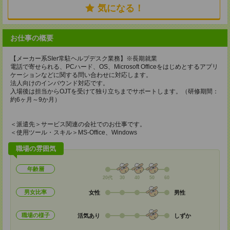
気になる！
お仕事の概要
【メーカー系SIer常駐ヘルプデスク業務】※長期就業
電話で寄せられる、PCハード、OS、Microsoft Officeをはじめとするアプリ
ケーションなどに関する問い合わせに対応します。
法人向けのインバウンド対応です。
入場後は担当からOJTを受けて独り立ちまでサポートします。（研修期間：
約6ヶ月～9か月）
＜派遣先＞サービス関連の会社でのお仕事です。
＜使用ツール・スキル＞MS-Office、Windows
職場の雰囲気
年齢層
20代
30
40
50
60
男女比率
女性
男性
職場の様子
活気あり
しずか