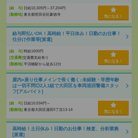
[給 与]
日給10,305円～37,204円
[勤務地]
東京都世田谷区豪徳寺
気になる！
給与即払いOK！高時給！平日休み！日勤のお仕事！
仕分け作業等[派遣]
[給 与]
時給1600円
[交通費]
交通費支給有り
気になる！
[勤務地]
平沼橋駅から徒歩12分
屋内×座り仕事メインで長く働く♪未経験・学歴年齢
は一切不問◎2人1組で大田区を車両巡回警備スタッ
フ[アルバイト]
[給 与]
日給10,034円～
[勤務地]
東京都大田区蒲田5丁目13-14
気になる！
高時給！土日休み！日勤のお仕事！検査、分析業務
[派遣]