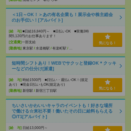
＜1日～OK！＞あの有名企業も！展示会や株主総会
のお手伝い！[アルバイト]
[給 与]
■日給16,840円～ ■日払いOK ■実働3時
間5,120円のお仕事あります！
[交通費]
一部支給
気になる！
[勤務地]
東京駅
/
水道橋駅
/
有楽町駅
/
…
短時間シフトあり！WEBでサクッと登録OK＊クッキ
ーなどの仕分け[派遣]
[給 与]
時給1500円 ■日払い・週払いOK！(規定
あり) ■現金日払いもOK(規定あり)
気になる！
[勤務地]
新宿駅
/
新宿三丁目駅
ちいさいかわいいキャラのイベントも！好きな場所
で働ける☆来社不要！働いたその日に給料もらえる
◎/T1[アルバイト]
[給 与]
日給13,000円～