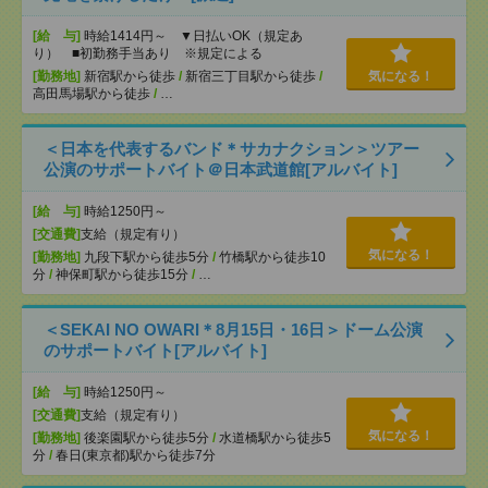
[給 与]
時給1414円～ ▼日払いOK（規定あ
り） ■初勤務手当あり ※規定による
[勤務地]
新宿駅から徒歩
/
新宿三丁目駅から徒歩
/
気になる！
高田馬場駅から徒歩
/
…
＜日本を代表するバンド＊サカナクション＞ツアー
公演のサポートバイト＠日本武道館[アルバイト]
[給 与]
時給1250円～
[交通費]
支給（規定有り）
気になる！
[勤務地]
九段下駅から徒歩5分
/
竹橋駅から徒歩10
分
/
神保町駅から徒歩15分
/
…
＜SEKAI NO OWARI＊8月15日・16日＞ドーム公演
のサポートバイト[アルバイト]
[給 与]
時給1250円～
[交通費]
支給（規定有り）
気になる！
[勤務地]
後楽園駅から徒歩5分
/
水道橋駅から徒歩5
分
/
春日(東京都)駅から徒歩7分