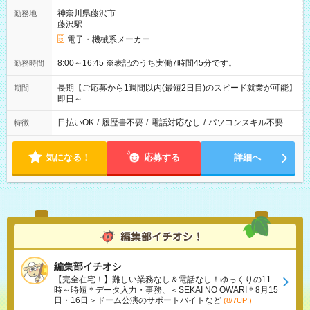
神奈川県藤沢市
勤務地
藤沢駅
電子・機械系メーカー
8:00～16:45 ※表記のうち実働7時間45分です。
勤務時間
長期【ご応募から1週間以内(最短2日目)のスピード就業が可能】
期間
即日～
日払いOK
/
履歴書不要
/
電話対応なし
/
パソコンスキル不要
特徴
気になる！
応募する
詳細へ
編集部イチオシ
【完全在宅！】難しい業務なし＆電話なし！ゆっくりの11
時～時短＊データ入力・事務、＜SEKAI NO OWARI＊8月15
日・16日＞ドーム公演のサポートバイトなど
(8/7UP!)