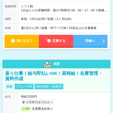
円（役割手当＋100円）×6時間＝日収8,400円＋交通費 【試用期
間】試用期間なし
シフト制
勤務時間
1日あたりの実働時間：最大7時間/日 09：00～17：00 ※勤務時
間は 試験により異なります。
単発・1日のみOK / 短期（1ヶ月以内）
期間
週1日からOK / 副業・WワークOK / 10名以上の大量募集
特徴
気になる！
応募する
詳細へ
未読
座り仕事！給与即払いOK！高時給！在庫管理・
資料作成
派遣
ブランクOK
WEB登録・面接OK
時給1500円
給与
交通費別途支給あり
交通費支給有り
交通費