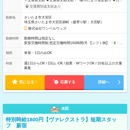
＋交通費支給 ★交通費全額支給！ ┗案件により規定あり ★日払
いOK！（規定あり） ┗働いたその日に現金GET♪ お仕事後はコ
交通費別途支給あり
ンビニATMから 日払い分を引き落とせます！ 【試用期間】試
用期間なし
さいたま市大宮区
勤務地
埼玉県さいたま市大宮区錦町（最寄り駅：大宮駅）
株式会社ワンベルウッズ
勤務時間は指定なし
勤務時間
変形労働時間制 想定労働時間160時間/月 【シフト例】 ・8：00
～21：00
単発・1日のみOK
期間
週1日からOK / 日払いOK / 副業・WワークOK / 10名以上の大量
特徴
募集
気になる！
応募する
詳細へ
未読
特別時給1800円【ヴァレクストラ】短期スタッ
フ 新宿