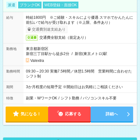
派遣
ブランクOK
WEB登録・面接OK
時給1800円 ※ご経験・スキルにより優遇 スマホでかんたんに
給与
前払いで給与が受け取れます（※上限、条件あり）
交通費別途支給あり
交通費全額支給（規定あり）
交通費
東京都新宿区
勤務地
新宿三丁目駅から徒歩2分
/
新宿(東京メトロ)駅
Valextra
09:30～20:30 実働7.5時間／休憩1.5時間 営業時間に合わせた
勤務時間
シフト制
3か月程度の短期予定 ※開始日はお気軽にご相談ください
期間
副業・WワークOK
/
シフト勤務
/
パソコンスキル不要
特徴
気になる！
応募する
詳細へ