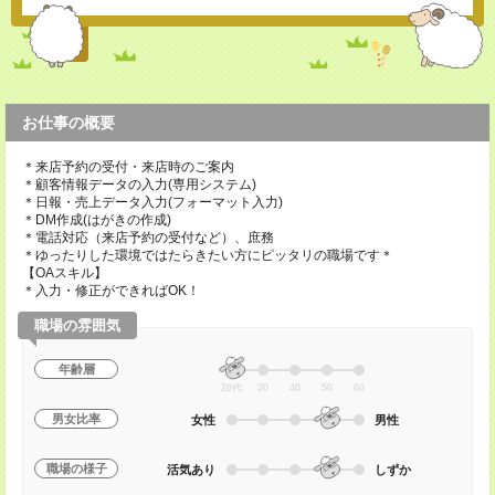
お仕事の概要
＊来店予約の受付・来店時のご案内
＊顧客情報データの入力(専用システム)
＊日報・売上データ入力(フォーマット入力)
＊DM作成(はがきの作成)
＊電話対応（来店予約の受付など）、庶務
＊ゆったりした環境ではたらきたい方にピッタリの職場です＊
【OAスキル】
＊入力・修正ができればOK！
職場の雰囲気
年齢層
20代
30
40
50
60
男女比率
女性
男性
職場の様子
活気あり
しずか