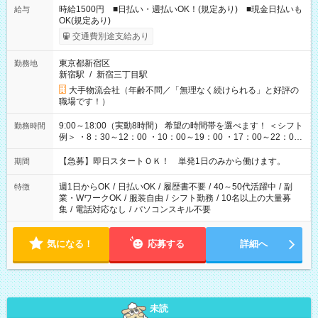
時給1500円 ■日払い・週払いOK！(規定あり) ■現金日払いも
給与
OK(規定あり)
交通費別途支給あり
東京都新宿区
勤務地
新宿駅
/
新宿三丁目駅
大手物流会社（年齢不問／「無理なく続けられる」と好評の
職場です！）
9:00～18:00（実動8時間） 希望の時間帯を選べます！ ＜シフト
勤務時間
例＞ ・8：30～12：00 ・10：00～19：00 ・17：00～22：00
・13：00～22：00 ・22：00～翌6：00 など
【急募】即日スタートＯＫ！ 単発1日のみから働けます。
期間
週1日からOK
/
日払いOK
/
履歴書不要
/
40～50代活躍中
/
副
特徴
業・WワークOK
/
服装自由
/
シフト勤務
/
10名以上の大量募
集
/
電話対応なし
/
パソコンスキル不要
気になる！
応募する
詳細へ
未読