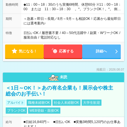
◆11：00～18：30のうち実働6時間、休憩60分 ※11：00～18：
勤務時間
00 または 11：30～18：30 。*。ブランクOK！。*。 例え
ば前職が、 在宅/財団法人/事務/コールセンター/受付/販売/カフェ
スタッフ スイーツ販売/ホテルフロント/化粧品販売/など 様々な
＜急募＞即日～長期／8月～9月～も相談OK！応募から最短即日
期間
業界から入社して活躍されています♪
には選考案内♪
日払いOK
/
履歴書不要
/
40～50代活躍中
/
副業・WワークOK
/
特徴
服装自由
/
電話対応なし
気になる！
応募する
詳細へ
掲載日：2026.08.07
未読
＜1日～OK！＞あの有名企業も！展示会や株主
総会のお手伝い！
アルバイト
職種未経験OK
社会人未経験OK
大学生歓迎
ブランクOK
WEB登録・面接OK
■日給16,840円～ ■日払いOK ■実働3時間5,120円のお仕事あ
給与
ります！