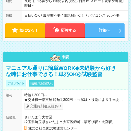
長期【ご応募から1週間以内(最短2日目)のスピード就業が可能】
期間
即日～
日払いOK
/
履歴書不要
/
電話対応なし
/
パソコンスキル不要
特徴
気になる！
応募する
詳細へ
未読
マニュアル通りに簡単WORK◆未経験から好き
な時にお仕事できる！単発OK◎試験監督
アルバイト
職種未経験OK
時給1,300円～
給与
★交通費一部支給 時給1,300円～ ※試験・役割により手当あり
※勤務回数により昇給あり 【即給（前払い）オプションあ
交通費別途支給あり
り！】 希望される場合、勤務から1週間ほどで給与の一部を受け
取れます。 ※手数料418円がかかります。 【過去試験日の収入
さいたま市大宮区
勤務地
例】 ・河合塾模擬試験 8:30～17:30（休憩1時間） 時給1,300円
埼玉県埼玉県さいたま市大宮区錦町（最寄り駅：大宮駅）
×8時間＝日収10,400円＋交通費 ※当日の役割により時給＋100
円の場合あり ・国家試験 7:00～13:30（休憩なし） 時給1,300
株式会社全国試験運営センター