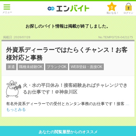
0
メニュー
気になる！
ログイン
お探しのバイト情報は掲載が終了しました。
掲載日 :2026
/
07
/
28
No.TEMPGT26-0421175
外資系ディーラーではたらくチャンス！お客
様対応と事務
派遣
職種未経験OK
ブランクOK
WEB登録・面接OK
火・水の平日休み！接客経験あればチャレンジでき
るお仕事です！＠神奈川区
有名外資系ディーラーでの受付とカンタン事務のお仕事です！接客
...
もっとみる
あなたの閲覧履歴からのオススメ