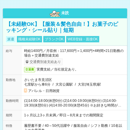
未読
【未経験OK】【服装＆髪色自由！】お菓子のピ
ッキング・シール貼り｜短期
派遣
職種未経験OK
ブランクOK
WEB登録・面接OK
時給1400円／月収例：117,600円＝1,400円×4時間×21日勤務の
給与
場合＋交通費別途支給
交通費別途支給あり
実費支給／当社規定あり。
交通費
さいたま市見沼区
勤務地
七里駅から車6分
/
大宮公園駅
/
大宮(埼玉県)駅
アパレル・日用雑貨
(1)14:00-18:00(休憩0分) (2)14:00-19:00(休憩0分) (3)14:00-
勤務時間
19:30(休憩0分) (4)14:00-20:00(休憩45分) ※お好きな時間が選べ
ます
1ヶ月以上3ヶ月未満／即日～8月末までの期間限定
期間
履歴書不要
/
40～50代活躍中
/
服装自由
/
シフト勤務
/
10名以
特徴