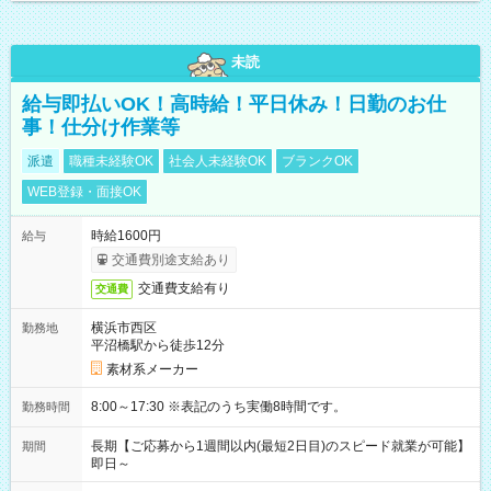
未読
給与即払いOK！高時給！平日休み！日勤のお仕
事！仕分け作業等
派遣
職種未経験OK
社会人未経験OK
ブランクOK
WEB登録・面接OK
時給1600円
給与
交通費別途支給あり
交通費支給有り
交通費
横浜市西区
勤務地
平沼橋駅から徒歩12分
素材系メーカー
8:00～17:30 ※表記のうち実働8時間です。
勤務時間
長期【ご応募から1週間以内(最短2日目)のスピード就業が可能】
期間
即日～