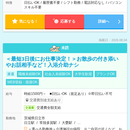
日払いOK
/
履歴書不要
/
シフト勤務
/
電話対応なし
/
パソコン
特徴
スキル不要
気になる！
応募する
詳細へ
掲載日：2026.08.04
未読
＜最短3日後にお仕事決定！＞お散歩の付き添い
やお話相手など！入浴介助ナシ
派遣
職種未経験OK
社会人未経験OK
大学生歓迎
ブランクOK
WEB登録・面接OK
時給1500円～ ■日払いOK（規定あり）※即日払い不可
給与
交通費別途支給あり
交通費全額支給
交通費
茨城県日立市
勤務地
日立駅
/
常陸多賀駅
/
大甕駅
/
…
＜選べる勤務地＞介護施設や病院 ※ご自宅の近くなど、お