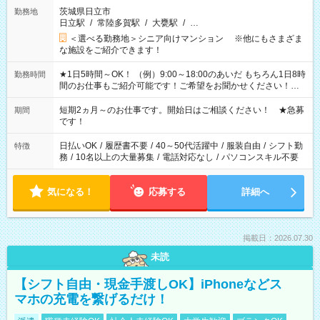
茨城県日立市
勤務地
日立駅
/
常陸多賀駅
/
大甕駅
/
…
＜選べる勤務地＞シニア向けマンション ※他にもさまざま
な施設をご紹介できます！
★1日5時間～OK！ （例）9:00～18:00のあいだ もちろん1日8時
勤務時間
間のお仕事もご紹介可能です！ご希望をお聞かせください！★
家庭の都合でお休みが必要な場合も遠慮なくご相談ください。
※週最低15時間以上の勤務が必要です
短期2ヵ月～のお仕事です。開始日はご相談ください！ ★急募
期間
です！
日払いOK
/
履歴書不要
/
40～50代活躍中
/
服装自由
/
シフト勤
特徴
務
/
10名以上の大量募集
/
電話対応なし
/
パソコンスキル不要
気になる！
応募する
詳細へ
掲載日：2026.07.30
未読
【シフト自由・現金手渡しOK】iPhoneなどス
マホの充電を繋げるだけ！