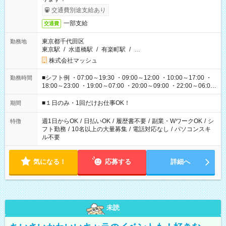
交通費別途支給あり
一部支給
交通費
東京都千代田区
勤務地
東京駅
/
水道橋駅
/
有楽町駅
/
…
株式会社マッシュ
■シフト例 ・07:00～19:30 ・09:00～12:00 ・10:00～17:00 ・
勤務時間
18:00～23:00 ・19:00～07:00 ・20:00～09:00 ・22:00～06:00
etc ★最短で3時間で5,120円のお仕事から 15時間で2万円近く稼
げるお仕事も！ ご希望のお時間に合わせてご紹介！ ※シフトは
■１日のみ・1回だけお仕事OK！
期間
現場によって異なります。 ※勿論、休憩時間はあるのでご安心
ください！
週1日からOK
/
日払いOK
/
履歴書不要
/
副業・WワークOK
/
シ
特徴
フト勤務
/
10名以上の大量募集
/
電話対応なし
/
パソコンスキ
ル不要
気になる！
応募する
詳細へ
未読