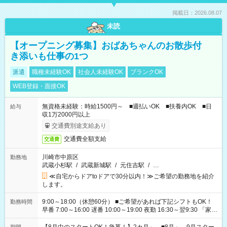
掲載日：2026.08.07
未読
【オープニング募集】おばあちゃんのお散歩付
き添いも仕事の1つ
派遣
職種未経験OK
社会人未経験OK
ブランクOK
WEB登録・面接OK
無資格未経験：時給1500円～ ■週払いOK ■扶養内OK ■日
給与
収1万2000円以上
交通費別途支給あり
交通費全額支給
交通費
川崎市中原区
勤務地
武蔵小杉駅
/
武蔵新城駅
/
元住吉駅
/
…
≪自宅からドアtoドアで30分以内！≫ご希望の勤務地を紹介
します。
9:00～18:00（休憩60分） ■ご希望があれば下記シフトもOK！
勤務時間
早番 7:00～16:00 遅番 10:00～19:00 夜勤 16:30～翌9:30 「家族
と休みを合わせたい」 「余裕を持って夕飯の準備がしたい」
「できれば残業はしたくない」 など、ご希望を教えてください