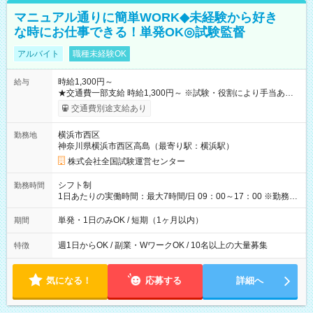
マニュアル通りに簡単WORK◆未経験から好き
な時にお仕事できる！単発OK◎試験監督
アルバイト
職種未経験OK
時給1,300円～
給与
★交通費一部支給 時給1,300円～ ※試験・役割により手当あり
※勤務回数により昇給あり 【即給（前払い）オプションあ
交通費別途支給あり
り！】 希望される場合、勤務から1週間ほどで給与の一部を受け
取れます。 ※手数料418円がかかります。 【過去試験日の収入
横浜市西区
勤務地
例】 ・河合塾模擬試験 8:30～17:30（休憩1時間） 時給1,300円
神奈川県横浜市西区高島（最寄り駅：横浜駅）
×8時間＝日収10,400円＋交通費 ※当日の役割により時給＋100
円の場合あり ・国家試験 7:00～13:30（休憩なし） 時給1,300
株式会社全国試験運営センター
円（役割手当＋100円）×6時間＝日収8,400円＋交通費 【試用期
間】試用期間なし
シフト制
勤務時間
1日あたりの実働時間：最大7時間/日 09：00～17：00 ※勤務時
間は 試験により異なります。
単発・1日のみOK / 短期（1ヶ月以内）
期間
週1日からOK / 副業・WワークOK / 10名以上の大量募集
特徴
気になる！
応募する
詳細へ