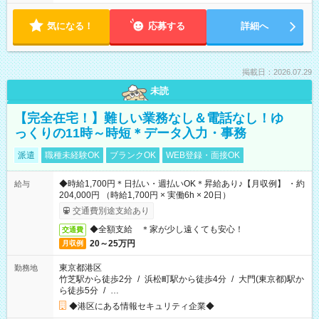
気になる！
応募する
詳細へ
掲載日：2026.07.29
未読
【完全在宅！】難しい業務なし＆電話なし！ゆ
っくりの11時～時短＊データ入力・事務
派遣
職種未経験OK
ブランクOK
WEB登録・面接OK
◆時給1,700円＊日払い・週払いOK＊昇給あり♪【月収例】 ・約
給与
204,000円 （時給1,700円 × 実働6h × 20日）
交通費別途支給あり
◆全額支給 ＊家が少し遠くても安心！
交通費
20～25万円
月収例
東京都港区
勤務地
竹芝駅から徒歩2分
/
浜松町駅から徒歩4分
/
大門(東京都)駅か
ら徒歩5分
/
…
◆港区にある情報セキュリティ企業◆