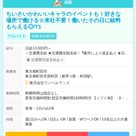
未読
ちいさいかわいいキャラのイベントも！好きな
場所で働ける☆来社不要！働いたその日に給料
もらえる◎/T1
アルバイト
職種未経験OK
日給13,000円～
給与
＋交通費支給 ★交通費全額支給！ ┗案件により規定あり ★日払
いOK！（規定あり） ┗働いたその日に現金GET♪ お仕事後はコ
交通費別途支給あり
ンビニATMから 日払い分を引き落とせます！ 【試用期間】試
用期間なし
東京都町田市
勤務地
東京都町田市原町田（最寄り駅：町田駅）
株式会社ワンベルウッズ
勤務時間は指定なし
勤務時間
変形労働時間制 想定労働時間160時間/月 【シフト例】 ・8：00
～21：00
単発・1日のみOK
期間
週1日からOK / 日払いOK / 副業・WワークOK / 10名以上の大量
特徴
募集