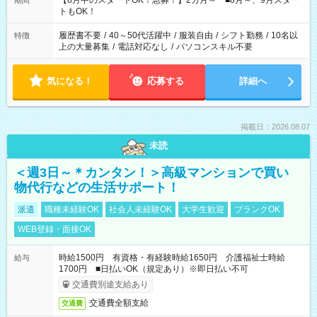
【8月中のスタートOK！急募！】2カ月～ ■8月～、9月スター
期間
ね。 ※Wワーク希望の方へ 今ご覧のお仕事で希望する勤務時間
トもOK！
と、もう1つのお仕事の勤務時間。 合計で週40時間を超える場
合は応募できません。
履歴書不要
/
40～50代活躍中
/
服装自由
/
シフト勤務
/
10名以
特徴
上の大量募集
/
電話対応なし
/
パソコンスキル不要
気になる！
応募する
詳細へ
掲載日：2026.08.07
未読
＜週3日～＊カンタン！＞高級マンションで買い
物代行などの生活サポート！
派遣
職種未経験OK
社会人未経験OK
大学生歓迎
ブランクOK
WEB登録・面接OK
時給1500円 有資格・有経験時給1650円 介護福祉士時給
給与
1700円 ■日払いOK（規定あり）※即日払い不可
交通費別途支給あり
交通費全額支給
交通費