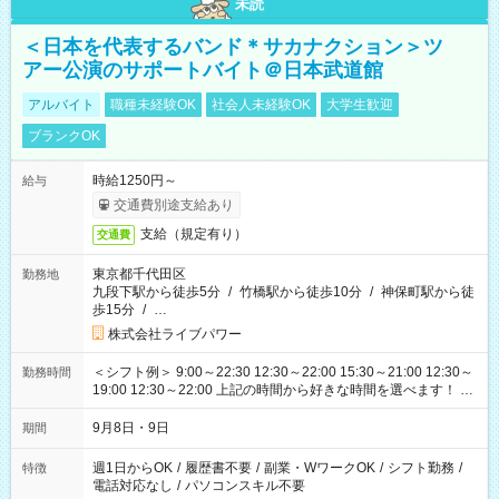
未読
＜日本を代表するバンド＊サカナクション＞ツ
アー公演のサポートバイト＠日本武道館
アルバイト
職種未経験OK
社会人未経験OK
大学生歓迎
ブランクOK
時給1250円～
給与
交通費別途支給あり
支給（規定有り）
交通費
東京都千代田区
勤務地
九段下駅から徒歩5分
/
竹橋駅から徒歩10分
/
神保町駅から徒
歩15分
/
…
株式会社ライブパワー
＜シフト例＞ 9:00～22:30 12:30～22:00 15:30～21:00 12:30～
勤務時間
19:00 12:30～22:00 上記の時間から好きな時間を選べます！ ※
時間は変更となる可能性があります
9月8日・9日
期間
週1日からOK
/
履歴書不要
/
副業・WワークOK
/
シフト勤務
/
特徴
電話対応なし
/
パソコンスキル不要