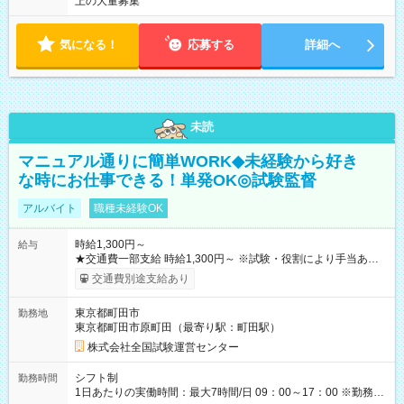
上の大量募集
気になる！
応募する
詳細へ
未読
マニュアル通りに簡単WORK◆未経験から好き
な時にお仕事できる！単発OK◎試験監督
アルバイト
職種未経験OK
時給1,300円～
給与
★交通費一部支給 時給1,300円～ ※試験・役割により手当あり
※勤務回数により昇給あり 【即給（前払い）オプションあ
交通費別途支給あり
り！】 希望される場合、勤務から1週間ほどで給与の一部を受け
取れます。 ※手数料418円がかかります。 【過去試験日の収入
東京都町田市
勤務地
例】 ・河合塾模擬試験 8:30～17:30（休憩1時間） 時給1,300円
東京都町田市原町田（最寄り駅：町田駅）
×8時間＝日収10,400円＋交通費 ※当日の役割により時給＋100
円の場合あり ・国家試験 7:00～13:30（休憩なし） 時給1,300
株式会社全国試験運営センター
円（役割手当＋100円）×6時間＝日収8,400円＋交通費 【試用期
間】試用期間なし
シフト制
勤務時間
1日あたりの実働時間：最大7時間/日 09：00～17：00 ※勤務時