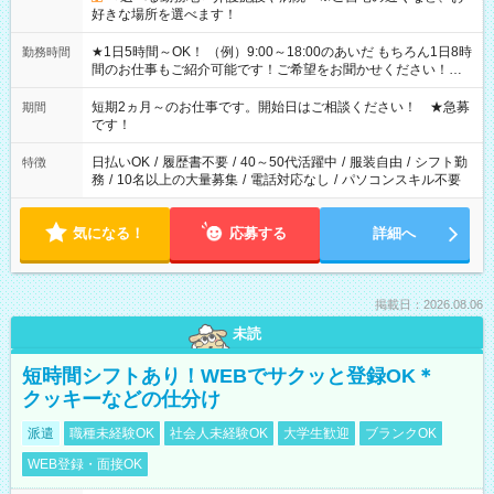
好きな場所を選べます！
★1日5時間～OK！ （例）9:00～18:00のあいだ もちろん1日8時
勤務時間
間のお仕事もご紹介可能です！ご希望をお聞かせください！★
家庭の都合でお休みが必要な場合も遠慮なくご相談ください。
※週最低15時間以上の勤務が必要です
短期2ヵ月～のお仕事です。開始日はご相談ください！ ★急募
期間
です！
日払いOK
/
履歴書不要
/
40～50代活躍中
/
服装自由
/
シフト勤
特徴
務
/
10名以上の大量募集
/
電話対応なし
/
パソコンスキル不要
気になる！
応募する
詳細へ
掲載日：2026.08.06
未読
短時間シフトあり！WEBでサクッと登録OK＊
クッキーなどの仕分け
派遣
職種未経験OK
社会人未経験OK
大学生歓迎
ブランクOK
WEB登録・面接OK