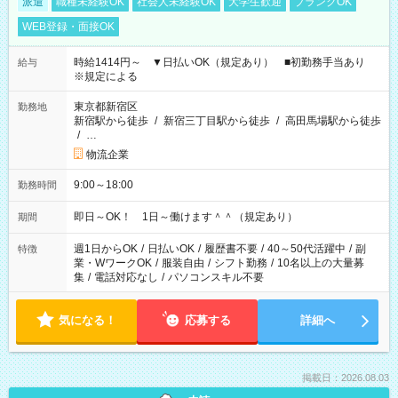
派遣
職種未経験OK
社会人未経験OK
大学生歓迎
ブランクOK
WEB登録・面接OK
時給1414円～ ▼日払いOK（規定あり） ■初勤務手当あり
給与
※規定による
東京都新宿区
勤務地
新宿駅から徒歩
/
新宿三丁目駅から徒歩
/
高田馬場駅から徒歩
/
…
物流企業
9:00～18:00
勤務時間
即日～OK！ 1日～働けます＾＾（規定あり）
期間
週1日からOK
/
日払いOK
/
履歴書不要
/
40～50代活躍中
/
副
特徴
業・WワークOK
/
服装自由
/
シフト勤務
/
10名以上の大量募
集
/
電話対応なし
/
パソコンスキル不要
気になる！
応募する
詳細へ
掲載日：2026.08.03