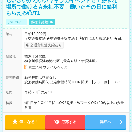
ちいさいかわいいキャラのイベントも！好きな
場所で働ける☆来社不要！働いたその日に給料
もらえる◎/T1
アルバイト
職種未経験OK
日給13,000円～
給与
＋交通費支給 ★交通費全額支給！ ┗案件により規定あり ★日払
いOK！（規定あり） ┗働いたその日に現金GET♪ お仕事後はコ
交通費別途支給あり
ンビニATMから 日払い分を引き落とせます！ 【試用期間】試
用期間なし
横浜市港北区
勤務地
神奈川県横浜市港北区（最寄り駅：新横浜駅）
株式会社ワンベルウッズ
勤務時間は指定なし
勤務時間
変形労働時間制 想定労働時間160時間/月 【シフト例】 ・8：00
～21：00
単発・1日のみOK
期間
週1日からOK / 日払いOK / 副業・WワークOK / 10名以上の大量
特徴
募集
気になる！
応募する
詳細へ