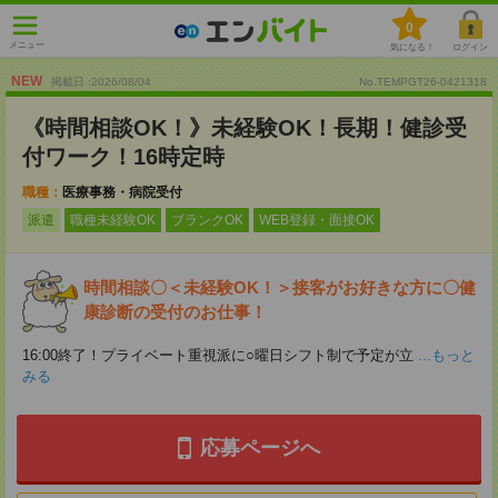
0
メニュー
気になる！
ログイン
NEW
掲載日 :2026
/
08
/
04
No.TEMPGT26-0421318
《時間相談OK！》未経験OK！長期！健診受
付ワーク！16時定時
職種：
医療事務・病院受付
派遣
職種未経験OK
ブランクOK
WEB登録・面接OK
時間相談〇＜未経験OK！＞接客がお好きな方に〇健
康診断の受付のお仕事！
16:00終了！プライベート重視派に○曜日シフト制で予定が立
...もっと
みる
応募ページへ