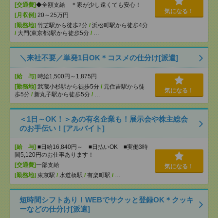
[交通費]
◆全額支給 ＊家が少し遠くても安心！
気になる！
[月収例]
20～25万円
[勤務地]
竹芝駅から徒歩2分
/
浜松町駅から徒歩4分
/
大門(東京都)駅から徒歩5分
/
…
＼来社不要／単発1日OK＊コスメの仕分け[派遣]
[給 与]
時給1,500円～1,875円
[勤務地]
武蔵小杉駅から徒歩5分
/
元住吉駅から徒
気になる！
歩5分
/
新丸子駅から徒歩5分
/
…
＜1日～OK！＞あの有名企業も！展示会や株主総会
のお手伝い！[アルバイト]
[給 与]
■日給16,840円～ ■日払いOK ■実働3時
間5,120円のお仕事あります！
[交通費]
一部支給
気になる！
[勤務地]
東京駅
/
水道橋駅
/
有楽町駅
/
…
短時間シフトあり！WEBでサクッと登録OK＊クッキ
ーなどの仕分け[派遣]