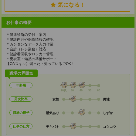
気になる！
お仕事の概要
＊健康診断の受付・案内
＊健診内容や保険情報の確認
＊カンタンなデータ入力作業
＊会計（レジ業務）対応
＊健診着回収やロッカー管理
＊更衣室・備品の準備サポート
【OAスキル】習った・知っているでOK！
職場の雰囲気
年齢層
20代
30
40
50
60
男女比率
女性
男性
職場の様子
活気あり
しずか
仕事の仕方
テキパキ
コツコツ