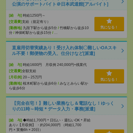
公演のサポートバイト＠日本武道館[アルバイト]
[給 与]
時給1250円～
[交通費]
支給（規定有り）
気になる！
[勤務地]
九段下駅から徒歩5分
/
竹橋駅から徒歩10
分
/
神保町駅から徒歩15分
/
…
直雇用切替実績あり！受け入れ体制〇難しいOAスキ
ル不要！郵便物の受入、仕分けなど[派遣]
[給 与]
時給1600円 月収例 240,000円+残業代
[交通費]
全額支給
[月収例]
20～25万円
気になる！
[勤務地]
桜木町駅から徒歩6分
/
みなとみらい駅か
ら徒歩6分
【完全在宅！】難しい業務なし＆電話なし！ゆっく
りの11時～時短＊データ入力・事務[派遣]
[給 与]
◆時給1,700円＊日払い・週払いOK＊昇給
あり♪【月収例】 ・約204,000円 （時給1,700
円 × 実働6h × 20日）