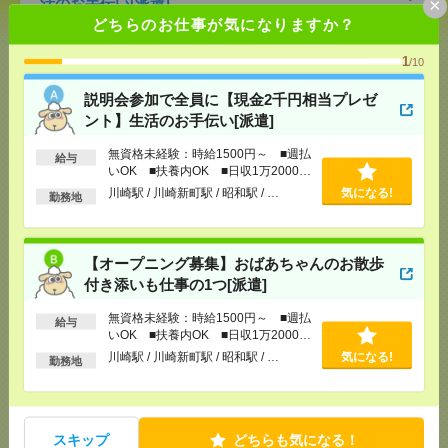
×
活のお手伝い[派遣]
どちらのお仕事が気になりますか？
[給 与]
無資格未経験：時給1500円～ ■週払い
OK ■扶養内OK ■日収1万2000円以上
1
/10
[交通費]
交通費全額支給
気になる！
説明会参加で全員に【現金2千円相当プレゼ
[勤務地]
川崎駅
/
川崎新町駅
/
昭和駅
/
…
ント】生活のお手伝い[派遣]
【オープニング募集】おばあちゃんのお散歩付き添
無資格未経験：時給1500円～ ■週払
給与
いも仕事の1つ[派遣]
いOK ■扶養内OK ■日収1万2000円
以上
川崎駅 / 川崎新町駅 / 昭和駅 / …
気になる!
勤務地
[給 与]
無資格未経験：時給1500円～ ■週払い
OK ■扶養内OK ■日収1万2000円以上
[交通費]
交通費全額支給
気になる！
【オープニング募集】おばあちゃんのお散歩
[勤務地]
川崎駅
/
川崎新町駅
/
昭和駅
/
…
付き添いも仕事の1つ[派遣]
1750円＊【電話なし】業務に集中できる環境！事
無資格未経験：時給1500円～ ■週払
給与
務！残業なし！16時台定時[派遣]
いOK ■扶養内OK ■日収1万2000円
以上
川崎駅 / 川崎新町駅 / 昭和駅 / …
気になる!
勤務地
[給 与]
時給1750円 月収例 126,000円
[交通費]
全額支給
[月収例]
10～15万円
気になる！
[勤務地]
京急鶴見駅から徒歩5分
/
鶴見駅から徒歩5
スキップ
どちらも気になる！