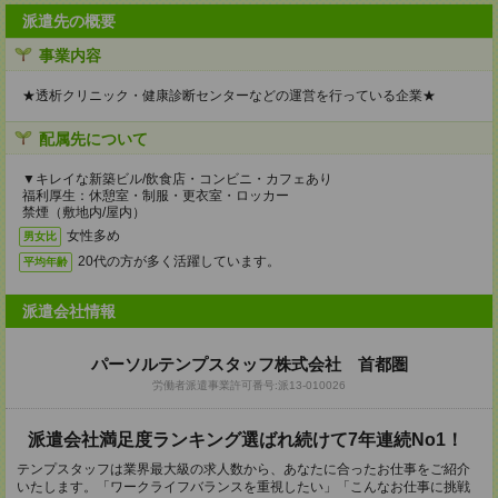
派遣先の概要
事業内容
★透析クリニック・健康診断センターなどの運営を行っている企業★
配属先について
▼キレイな新築ビル/飲食店・コンビニ・カフェあり
福利厚生：休憩室・制服・更衣室・ロッカー
禁煙（敷地内/屋内）
女性多め
男女比
20代の方が多く活躍しています。
平均年齢
派遣会社情報
パーソルテンプスタッフ株式会社 首都圏
労働者派遣事業許可番号:派13-010026
派遣会社満足度ランキング選ばれ続けて7年連続No1！
テンプスタッフは業界最大級の求人数から、あなたに合ったお仕事をご紹介
いたします。「ワークライフバランスを重視したい」「こんなお仕事に挑戦