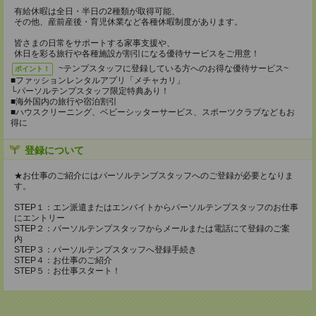
有給休暇は全日・半日の2種類が取得可能、
その他、産前産後・育児休業など各種休暇制度があります。
皆さまの日常をサポートする家事支援や、
休日を彩る旅行や各種施設が割引になる優待サービスをご用意！
~テンプスタッフに登録している方へのお得な優待サービス~
ポイント！
■ファッションレンタルアプリ「メチャカリ」
└パーソルテンプスタッフ限定特典あり！
■海外国内の旅行や宿泊割引
■ハウスクリーニング、ベビーシッターサービス、スポーツクラブなどもお
得に
登録について
★お仕事のご紹介にはパーソルテンプスタッフへのご登録が必要となりま
す。
STEP１：エン派遣またはエンバイトからパーソルテンプスタッフのお仕事
にエントリー
STEP２：パーソルテンプスタッフからメールまたは電話にて登録のご案
内
STEP３：パーソルテンプスタッフへ登録手続き
STEP４：お仕事のご紹介
STEP５：お仕事スタート！