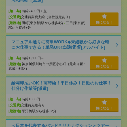
>@2400円[派遣]
[給 与]
時給2400円＋交
[交通費]
交通費実費支給（当社規定あり）
気になる！
[勤務地]
田町(東京都)駅から徒歩4分
/
三田(東京都)
駅から徒歩7分
マニュアル通りに簡単WORK◆未経験から好きな時
にお仕事できる！単発OK◎試験監督[アルバイト]
[給 与]
時給1,300円～
[勤務地]
神奈川県川崎市中原区小杉町（最寄り駅：
気になる！
武蔵小杉駅）
給与即払いOK！高時給！平日休み！日勤のお仕事！
仕分け作業等[派遣]
[給 与]
時給1600円
[交通費]
交通費支給有り
気になる！
[勤務地]
平沼橋駅から徒歩12分
＜日本を代表するバンド＊サカナクション＞ツアー