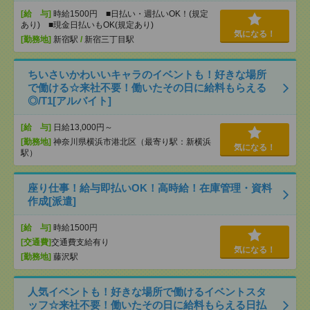
[給 与]
時給1500円 ■日払い・週払いOK！(規定
あり) ■現金日払いもOK(規定あり)
気になる！
[勤務地]
新宿駅
/
新宿三丁目駅
ちいさいかわいいキャラのイベントも！好きな場所
で働ける☆来社不要！働いたその日に給料もらえる
◎/T1[アルバイト]
[給 与]
日給13,000円～
[勤務地]
神奈川県横浜市港北区（最寄り駅：新横浜
気になる！
駅）
座り仕事！給与即払いOK！高時給！在庫管理・資料
作成[派遣]
[給 与]
時給1500円
[交通費]
交通費支給有り
気になる！
[勤務地]
藤沢駅
人気イベントも！好きな場所で働けるイベントスタ
ッフ☆来社不要！働いたその日に給料もらえる日払