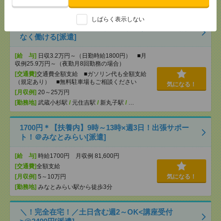
分
しばらく表示しない
入浴ナシ＊夜勤でゆったり見守りだけ＊週1日～無理
なく働ける[派遣]
[給 与]
日収3.2万円～（日勤時給1800円） ■月
収例25.9万円～（夜勤月8回勤務の場合）
[交通費]
交通費全額支給 ■ガソリン代も全額支給
（規定あり） ■無料駐車場もご相談ください
気になる！
[月収例]
20～25万円
[勤務地]
武蔵小杉駅
/
元住吉駅
/
新丸子駅
/
…
1700円＊【扶養内】9時～13時×週3日！出張サポー
ト！＠みなとみらい[派遣]
[給 与]
時給1700円 月収例 81,600円
[交通費]
全額支給
[月収例]
5～10万円
気になる！
[勤務地]
みなとみらい駅から徒歩3分
＼！完全在宅！／土日含む週2～OK<講座受付