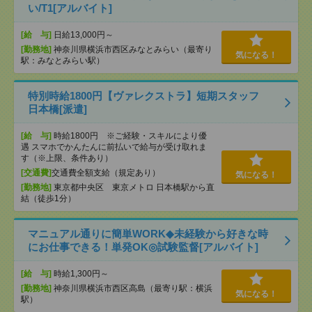
い/T1[アルバイト]
[給 与]
日給13,000円～
[勤務地]
神奈川県横浜市西区みなとみらい（最寄り
気になる！
駅：みなとみらい駅）
特別時給1800円【ヴァレクストラ】短期スタッフ
日本橋[派遣]
[給 与]
時給1800円 ※ご経験・スキルにより優
遇 スマホでかんたんに前払いで給与が受け取れま
す（※上限、条件あり）
[交通費]
交通費全額支給（規定あり）
気になる！
[勤務地]
東京都中央区 東京メトロ 日本橋駅から直
結（徒歩1分）
マニュアル通りに簡単WORK◆未経験から好きな時
にお仕事できる！単発OK◎試験監督[アルバイト]
[給 与]
時給1,300円～
[勤務地]
神奈川県横浜市西区高島（最寄り駅：横浜
気になる！
駅）