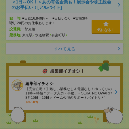
＜1日～OK！＞あの有名企業も！展示会や株主総会
のお手伝い！[アルバイト]
[給 与]
■日給16,840円～ ■日払いOK ■実働3時
間5,120円のお仕事あります！
[交通費]
一部支給
気になる！
[勤務地]
東京駅
/
水道橋駅
/
有楽町駅
/
…
すべて見る
編集部イチオシ
【完全在宅！】難しい業務なし＆電話なし！ゆっくりの
11時～時短＊データ入力・事務、＜SEKAI NO OWARI＊
8月15日・16日＞ドーム公演のサポートバイトなど
(8/7UP!)