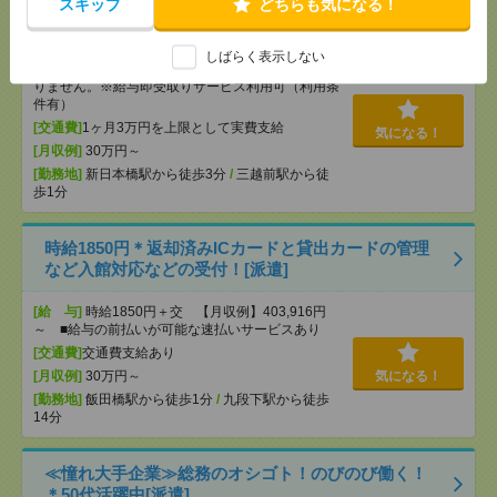
スキップ
どちらも気になる！
し▼新日本橋で一般事務[派遣]
[給 与]
時給3000円 月収例 30万円 時給3000円×
しばらく表示しない
実働5h×週5日×4週 ※月収例を保証するものではあ
りません。※給与即受取りサービス利用可（利用条
件有）
[交通費]
1ヶ月3万円を上限として実費支給
気になる！
[月収例]
30万円～
[勤務地]
新日本橋駅から徒歩3分
/
三越前駅から徒
歩1分
時給1850円＊返却済みICカードと貸出カードの管理
など入館対応などの受付！[派遣]
[給 与]
時給1850円＋交 【月収例】403,916円
～ ■給与の前払いが可能な速払いサービスあり
[交通費]
交通費支給あり
[月収例]
30万円～
気になる！
[勤務地]
飯田橋駅から徒歩1分
/
九段下駅から徒歩
14分
≪憧れ大手企業≫総務のオシゴト！のびのび働く！
＊50代活躍中[派遣]