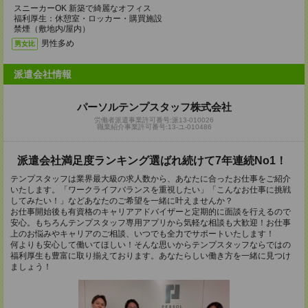
スニーカーOK 新築で綺麗なオフィス
福利厚生：休憩室・ロッカー・購買施設
禁煙（敷地内/屋内）
男性多め
男女比
派遣会社情報
パーソルテンプスタッフ株式会社
労働者派遣事業許可番号:派13-010026
職業紹介事業許可番号:13-ユ-010486
派遣会社満足度ランキング選ばれ続けて7年連続No1！
テンプスタッフは業界最大級の求人数から、あなたに合ったお仕事をご紹介
いたします。「ワークライフバランスを重視したい」「こんなお仕事に挑戦
してみたい！」などあなたのご希望を一緒に叶えませんか？
お仕事開始後も有資格のキャリアアドバイザーと定期的に面談を行えるので
安心。もちろんテンプスタッフ専用アプリから気軽な相談も大歓迎！お仕事
上のお悩みやキャリアのご相談、いつでも全力でサポートいたします！
何よりも安心して働いてほしい！そんな思いからテンプスタッフならではの
福利厚生も豊富に取り揃えております。あなたらしい働き方を一緒に見つけ
ましょう！