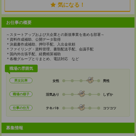
気になる！
お仕事の概要
～スタートアップおよび大企業との新規事業を進める部署～
＊資料作成補助、公開データ取得
＊決裁書作成補助、押印手配、入出金依頼
＊ファイリング・資料管理、書類配送手配、会議手配
＊国内外出張手配、経費精算補助
＊各種グループとりまとめ、電話対応 など
職場の雰囲気
男女比率
女性
男性
職場の様子
活気あり
しずか
仕事の仕方
テキパキ
コツコツ
募集情報