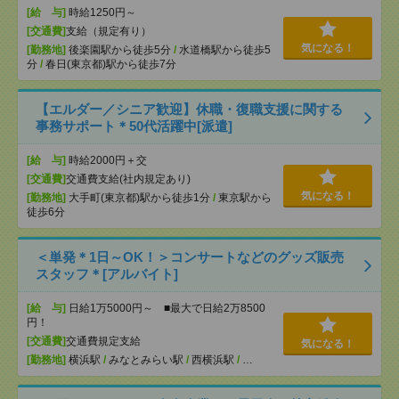
[給 与]
時給1250円～
[交通費]
支給（規定有り）
気になる！
[勤務地]
後楽園駅から徒歩5分
/
水道橋駅から徒歩5
分
/
春日(東京都)駅から徒歩7分
【エルダー／シニア歓迎】休職・復職支援に関する
事務サポート＊50代活躍中[派遣]
[給 与]
時給2000円＋交
[交通費]
交通費支給(社内規定あり)
気になる！
[勤務地]
大手町(東京都)駅から徒歩1分
/
東京駅から
徒歩6分
＜単発＊1日～OK！＞コンサートなどのグッズ販売
スタッフ＊[アルバイト]
[給 与]
日給1万5000円～ ■最大で日給2万8500
円！
[交通費]
交通費規定支給
気になる！
[勤務地]
横浜駅
/
みなとみらい駅
/
西横浜駅
/
…