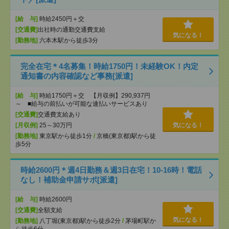
[給 与]
時給2450円＋交
[交通費]
出社時の通勤交通費支給
気になる！
[勤務地]
六本木駅から徒歩3分
完全在宅＊4名募集！時給1750円！未経験OK！内定
通知書の内容確認など事務[派遣]
[給 与]
時給1750円＋交 【月収例】290,937円
～ ■給与の前払いが可能な速払いサービスあり
[交通費]
交通費支給あり
[月収例]
25～30万円
気になる！
[勤務地]
東京駅から徒歩1分
/
京橋(東京都)駅から徒
歩5分
時給2600円＊週4日勤務＆週3日在宅！10-16時！電話
なし！補助金申請サポ[派遣]
[給 与]
時給2600円
[交通費]
全額支給
気になる！
[勤務地]
八丁堀(東京都)駅から徒歩2分
/
茅場町駅か