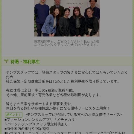
就業期間中も、ご安心ください！私たちがみ
なさんをバックアップさせていただきます。
待遇・福利厚生
テンプスタッフでは、登録スタッフの皆さまに安心してはたらいていただく
ため、
社会保険・定期健康診断をはじめとした福利厚生を取り揃えています。
有給休暇は全日・半日の2種類が取得可能、
その他、産前産後・育児休業など各種休暇制度があります。
皆さまの日常をサポートする家事支援や、
休日を彩る旅行や各種施設が割引になる優待サービスをご用意！
~テンプスタッフに登録している方へのお得な優待サービス~
ポイント！
■ファッションレンタルアプリ「メチャカリ」
└パーソルテンプスタッフ限定特典あり！
■海外国内の旅行や宿泊割引
■ハウスクリーニング、ベビーシッターサービス、スポーツクラブなどもお