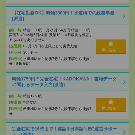
【在宅勤務OK】時給3300円！水道橋での総務事務
[派遣]
[給 与]
時給3300円 月収例 54万円 時給3300円×
実働7h40m×週5日×4週+残業10h ※月収例を保証す
るものではありません。
[交通費]
1ヶ月3万円を上限として実費支給
気になる！
[月収例]
30万円～
[勤務地]
水道橋駅から徒歩7分
/
九段下駅から徒歩4
分
/
飯田橋駅
時給1750円＊完全在宅！KADOKAWA！書籍データ
に関わるデータ入力[派遣]
[給 与]
時給1750円
[交通費]
全額支給
気になる！
[勤務地]
飯田橋駅から徒歩3分
/
九段下駅から徒歩7
分
完全在宅で16時まで！英語&日本語＼EC運営サポー
ト／[派遣]