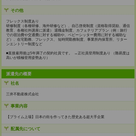
その他
フレックス制度あり
研修制度（各種研修、海外研修など）、自己啓発制度（資格取得奨励、通信
教育、各種社外講座に派遣） 退職金制度、カフェテリアプラン（例：旅行
での宿泊費や交通費に対する補助や、ベビーシッター費用に対する補助な
ど）、在宅勤務、フレックス、 短時間勤務制度、事業所内保育所、リター
ンエントリー制度など
■直接雇用後は5年満了の契約社員です。 →正社員登用制度あり （難易度は
高いが積極登用姿勢あり）
派遣先の概要
社名
三井不動産株式会社
事業内容
【プライム上場】日本の街を作ってきた歴史ある超大手企業
配属先について