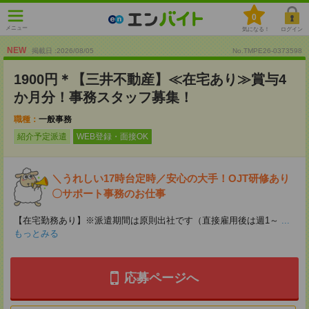
0
メニュー
気になる！
ログイン
NEW
掲載日 :2026
/
08
/
05
No.TMPE26-0373598
1900円＊【三井不動産】≪在宅あり≫賞与4
か月分！事務スタッフ募集！
職種：
一般事務
紹介予定派遣
WEB登録・面接OK
＼うれしい17時台定時／安心の大手！OJT研修あり
〇サポート事務のお仕事
【在宅勤務あり】※派遣期間は原則出社です（直接雇用後は週1～
...
もっとみる
応募ページへ