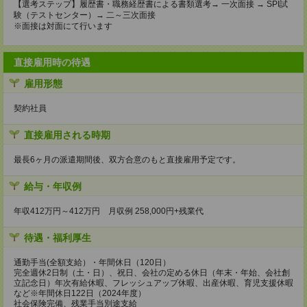
【選考ステップ】履歴書・職務経歴書による書類選考→ 一次面接 → SPI試
験（テストセンター）→ 二～三次面接
※面接は対面にて行います
直接雇用時の待遇
雇用形態
契約社員
直接雇用される時期
最長6ヶ月の派遣期間後、双方合意のもと直接雇用予定です。
給与・年収例
年収412万円～412万円 月収例 258,000円+残業代
待遇・福利厚生
通勤手当(全額支給）・年間休日（120日）
完全週休2日制（土・日）、祝日、会社の定める休日（年末・年始、会社創
立記念日）年次有給休暇、フレッシュアップ休暇、出産休暇、育児支援休暇
など※年間休日122日（2024年度）
社会保険完備、残業手当別途支給