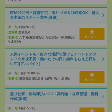
ら徒歩6分
時給2600円＊ほぼ在宅！週3～4日＆16時迄OK！補助
金申請のサポート業務[派遣]
[給 与]
時給2600円
[交通費]
全額支給
気になる！
[勤務地]
八丁堀(東京都)駅から徒歩2分
/
茅場町駅か
ら徒歩6分
人気イベントも！好きな場所で働けるイベントスタ
ッフ☆来社不要！働いたその日に給料もらえる日払
い/T1[アルバイト]
[給 与]
日給13,000円～
[勤務地]
東京都渋谷区渋谷（最寄り駅：渋谷駅）
気になる！
座り仕事！給与即払いOK！高時給！在庫管理・資料
作成[派遣]
[給 与]
時給1500円