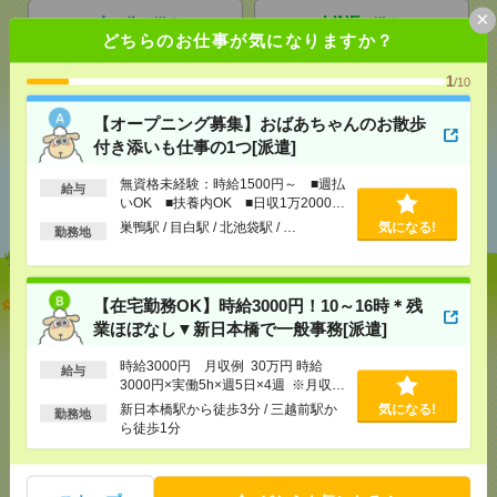
×
メール
LINE
で送る
で送る
どちらのお仕事が気になりますか？
1
/10
シェア
ツイート
ブックマーク
【オープニング募集】おばあちゃんのお散歩
付き添いも仕事の1つ[派遣]
あなたの閲覧履歴からの
無資格未経験：時給1500円～ ■週払
給与
おすすめ
いOK ■扶養内OK ■日収1万2000円
以上
巣鴨駅 / 目白駅 / 北池袋駅 / …
気になる!
勤務地
【オープニング募集】おばあちゃんのお散歩付き添
【在宅勤務OK】時給3000円！10～16時＊残
いも仕事の1つ[派遣]
業ほぼなし▼新日本橋で一般事務[派遣]
[給 与]
無資格未経験：時給1500円～ ■週払い
時給3000円 月収例 30万円 時給
給与
OK ■扶養内OK ■日収1万2000円以上
3000円×実働5h×週5日×4週 ※月収例
を保証するものではありません。※給
[交通費]
交通費全額支給
気になる！
新日本橋駅から徒歩3分 / 三越前駅か
気になる!
勤務地
与即受取りサービス利用可（利用条件
ら徒歩1分
[勤務地]
巣鴨駅
/
目白駅
/
北池袋駅
/
…
有）
【在宅勤務OK】時給3000円！10～16時＊残業ほぼな