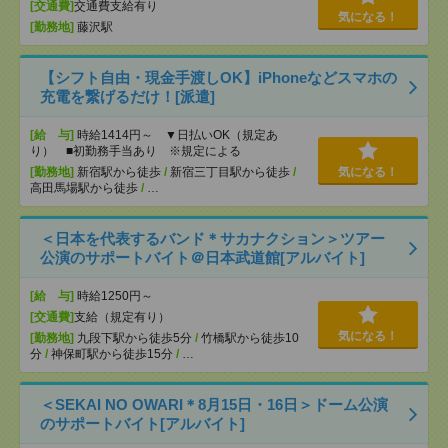
[交通費]
交通費支給有り
気になる！
[勤務地]
藤沢駅
【シフト自由・現金手渡しOK】iPhoneなどスマホの
充電を繋げるだけ！[派遣]
[給 与]
時給1414円～ ▼日払いOK（規定あ
り） ■初勤務手当あり ※規定による
[勤務地]
新宿駅から徒歩
/
新宿三丁目駅から徒歩
/
気になる！
高田馬場駅から徒歩
/
…
＜日本を代表するバンド＊サカナクション＞ツアー
公演のサポートバイト＠日本武道館[アルバイト]
[給 与]
時給1250円～
[交通費]
支給（規定有り）
気になる！
[勤務地]
九段下駅から徒歩5分
/
竹橋駅から徒歩10
分
/
神保町駅から徒歩15分
/
…
＜SEKAI NO OWARI＊8月15日・16日＞ドーム公演
のサポートバイト[アルバイト]