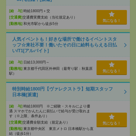
[給 与]
時給1800円＋交
[交通費]
交通費実費支給（当社規定あり）
気になる！
[勤務地]
和光市駅から徒歩5分
人気イベントも！好きな場所で働けるイベントスタ
ッフ☆来社不要！働いたその日に給料もらえる日払
い/T1[アルバイト]
[給 与]
日給13,000円～
[勤務地]
東京都千代田区外神田（最寄り駅：秋葉原
気になる！
駅）
特別時給1800円【ヴァレクストラ】短期スタッフ
日本橋[派遣]
[給 与]
時給1800円 ※ご経験・スキルにより優
遇 スマホでかんたんに前払いで給与が受け取れま
す（※上限、条件あり）
[交通費]
交通費全額支給（規定あり）
気になる！
[勤務地]
東京都中央区 東京メトロ 日本橋駅から直
結（徒歩1分）