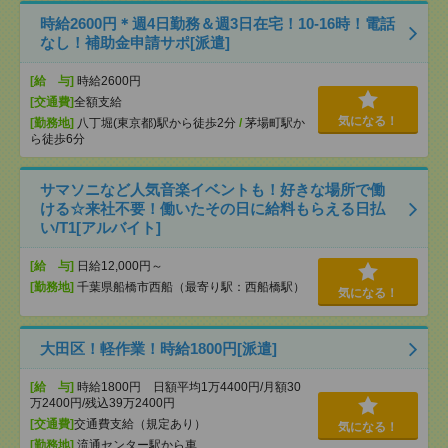
時給2600円＊週4日勤務＆週3日在宅！10-16時！電話
なし！補助金申請サポ[派遣]
[給 与]
時給2600円
[交通費]
全額支給
気になる！
[勤務地]
八丁堀(東京都)駅から徒歩2分
/
茅場町駅か
ら徒歩6分
サマソニなど人気音楽イベントも！好きな場所で働
ける☆来社不要！働いたその日に給料もらえる日払
い/T1[アルバイト]
[給 与]
日給12,000円～
[勤務地]
千葉県船橋市西船（最寄り駅：西船橋駅）
気になる！
大田区！軽作業！時給1800円[派遣]
[給 与]
時給1800円 日額平均1万4400円/月額30
万2400円/残込39万2400円
[交通費]
交通費支給（規定あり）
気になる！
[勤務地]
流通センター駅から車