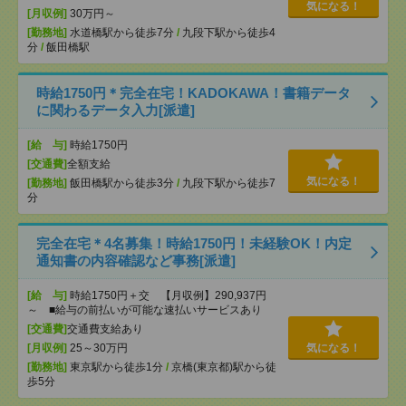
気になる！
[月収例]
30万円～
[勤務地]
水道橋駅から徒歩7分
/
九段下駅から徒歩4
分
/
飯田橋駅
時給1750円＊完全在宅！KADOKAWA！書籍データ
に関わるデータ入力[派遣]
[給 与]
時給1750円
[交通費]
全額支給
気になる！
[勤務地]
飯田橋駅から徒歩3分
/
九段下駅から徒歩7
分
完全在宅＊4名募集！時給1750円！未経験OK！内定
通知書の内容確認など事務[派遣]
[給 与]
時給1750円＋交 【月収例】290,937円
～ ■給与の前払いが可能な速払いサービスあり
[交通費]
交通費支給あり
[月収例]
25～30万円
気になる！
[勤務地]
東京駅から徒歩1分
/
京橋(東京都)駅から徒
歩5分