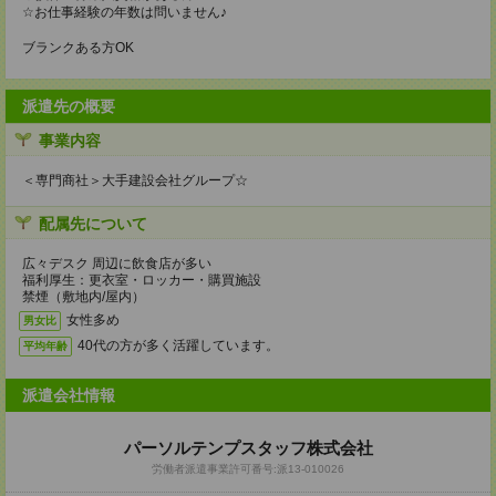
☆お仕事経験の年数は問いません♪
ブランクある方OK
派遣先の概要
事業内容
＜専門商社＞大手建設会社グループ☆
配属先について
広々デスク 周辺に飲食店が多い
福利厚生：更衣室・ロッカー・購買施設
禁煙（敷地内/屋内）
女性多め
男女比
40代の方が多く活躍しています。
平均年齢
派遣会社情報
パーソルテンプスタッフ株式会社
労働者派遣事業許可番号:派13-010026