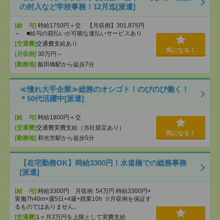
の封入など学校事務！12月迄[派遣]
[給 与]
時給1750円＋交 【月収例】301,875円
～ ■給与の前払いが可能な速払いサービスあり
[交通費]
交通費支給あり
気になる！
[月収例]
30万円～
[勤務地]
飯田橋駅から徒歩7分
≪憧れ大手企業≫総務のオシゴト！のびのび働く！
＊50代活躍中[派遣]
[給 与]
時給1800円＋交
[交通費]
交通費実費支給（当社規定あり）
気になる！
[勤務地]
和光市駅から徒歩5分
【在宅勤務OK】時給3300円！水道橋での総務事務
[派遣]
[給 与]
時給3300円 月収例 54万円 時給3300円×
実働7h40m×週5日×4週+残業10h ※月収例を保証す
るものではありません。
[交通費]
1ヶ月3万円を上限として実費支給