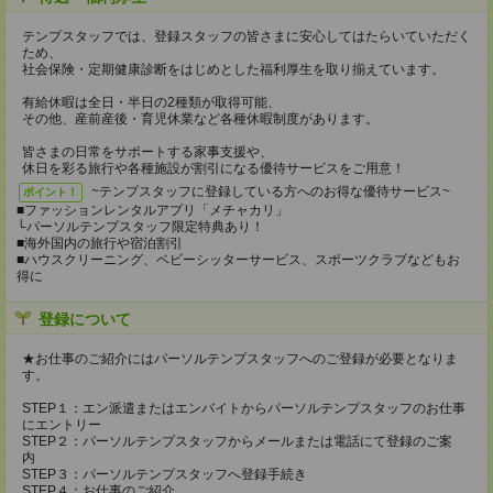
テンプスタッフでは、登録スタッフの皆さまに安心してはたらいていただく
ため、
社会保険・定期健康診断をはじめとした福利厚生を取り揃えています。
有給休暇は全日・半日の2種類が取得可能、
その他、産前産後・育児休業など各種休暇制度があります。
皆さまの日常をサポートする家事支援や、
休日を彩る旅行や各種施設が割引になる優待サービスをご用意！
~テンプスタッフに登録している方へのお得な優待サービス~
ポイント！
■ファッションレンタルアプリ「メチャカリ」
└パーソルテンプスタッフ限定特典あり！
■海外国内の旅行や宿泊割引
■ハウスクリーニング、ベビーシッターサービス、スポーツクラブなどもお
得に
登録について
★お仕事のご紹介にはパーソルテンプスタッフへのご登録が必要となりま
す。
STEP１：エン派遣またはエンバイトからパーソルテンプスタッフのお仕事
にエントリー
STEP２：パーソルテンプスタッフからメールまたは電話にて登録のご案
内
STEP３：パーソルテンプスタッフへ登録手続き
STEP４：お仕事のご紹介