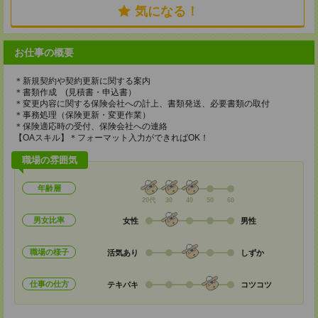
気になる！
お仕事の概要
＊新規契約や契約更新に関する案内
＊書類作成 (見積書・申込書）
＊変更内容に関する保険会社への計上、書類発送、必要書類の取付
＊事務処理（保険更新・変更作業）
＊保険適応時の受付、保険会社への連絡
【OAスキル】＊フォーマット入力ができればOK！
職場の雰囲気
年齢層
20代
30
40
50
60
男女比率
女性
男性
職場の様子
活気あり
しずか
仕事の仕方
テキパキ
コツコツ