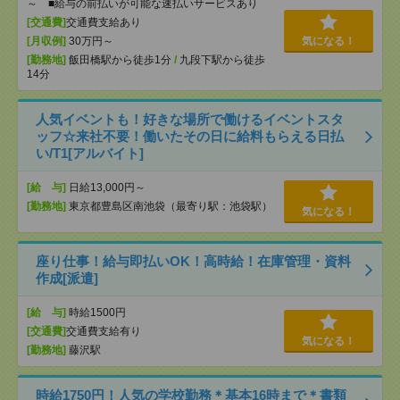
～ ■給与の前払いが可能な速払いサービスあり
[交通費]
交通費支給あり
[月収例]
30万円～
気になる！
[勤務地]
飯田橋駅から徒歩1分
/
九段下駅から徒歩
14分
人気イベントも！好きな場所で働けるイベントスタ
ッフ☆来社不要！働いたその日に給料もらえる日払
い/T1[アルバイト]
[給 与]
日給13,000円～
[勤務地]
東京都豊島区南池袋（最寄り駅：池袋駅）
気になる！
座り仕事！給与即払いOK！高時給！在庫管理・資料
作成[派遣]
[給 与]
時給1500円
[交通費]
交通費支給有り
気になる！
[勤務地]
藤沢駅
時給1750円！人気の学校勤務＊基本16時まで＊書類