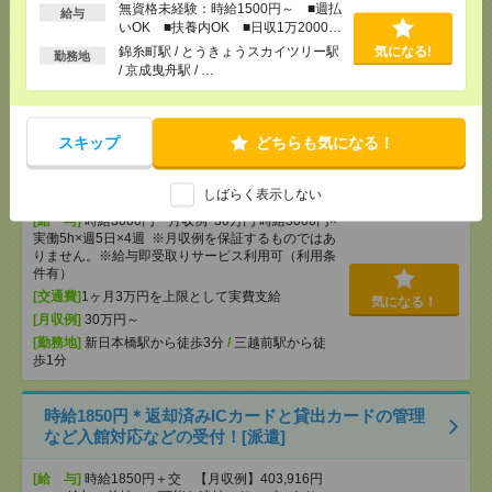
無資格未経験：時給1500円～ ■週払
給与
[給 与]
時給2000円＋交 '+ランチ代無料(会社負
いOK ■扶養内OK ■日収1万2000円
担)
以上
錦糸町駅 / とうきょうスカイツリー駅
気になる!
勤務地
[交通費]
交通費別途 弊社規定あり
/ 京成曳舟駅 / …
気になる！
[勤務地]
神田(東京都)駅から徒歩3分
/
新御茶ノ水駅
から徒歩5分
スキップ
どちらも気になる！
【在宅勤務OK】時給3000円！10～16時＊残業ほぼな
し▼新日本橋で一般事務[派遣]
しばらく表示しない
[給 与]
時給3000円 月収例 30万円 時給3000円×
実働5h×週5日×4週 ※月収例を保証するものではあ
りません。※給与即受取りサービス利用可（利用条
件有）
[交通費]
1ヶ月3万円を上限として実費支給
気になる！
[月収例]
30万円～
[勤務地]
新日本橋駅から徒歩3分
/
三越前駅から徒
歩1分
時給1850円＊返却済みICカードと貸出カードの管理
など入館対応などの受付！[派遣]
[給 与]
時給1850円＋交 【月収例】403,916円