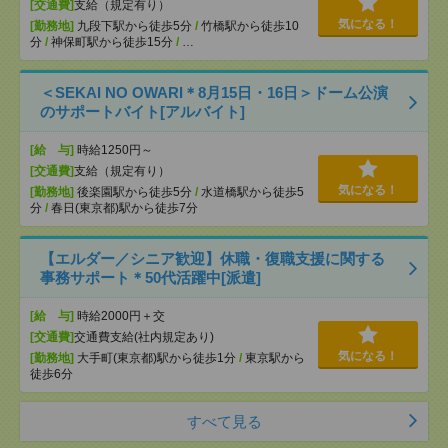
[交通費]
支給（規定有り）
気になる！
[勤務地]
九段下駅から徒歩5分
/
竹橋駅から徒歩10
分
/
神保町駅から徒歩15分
/
…
＜SEKAI NO OWARI＊8月15日・16日＞ドーム公演
のサポートバイト[アルバイト]
[給 与]
時給1250円～
[交通費]
支給（規定有り）
気になる！
[勤務地]
後楽園駅から徒歩5分
/
水道橋駅から徒歩5
分
/
春日(東京都)駅から徒歩7分
【エルダー／シニア歓迎】休職・復職支援に関する
事務サポート＊50代活躍中[派遣]
[給 与]
時給2000円＋交
[交通費]
交通費支給(社内規定あり)
気になる！
[勤務地]
大手町(東京都)駅から徒歩1分
/
東京駅から
徒歩6分
すべて見る