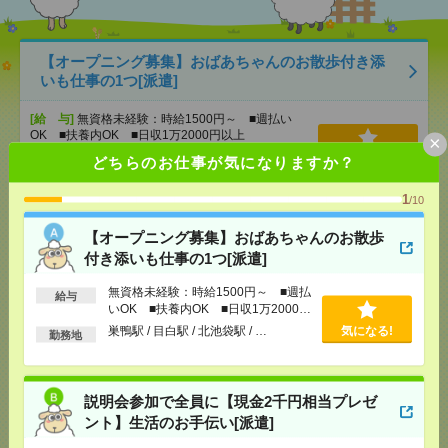
【オープニング募集】おばあちゃんのお散歩付き添
いも仕事の1つ[派遣]
[給 与]
無資格未経験：時給1500円～ ■週払い
OK ■扶養内OK ■日収1万2000円以上
×
[交通費]
交通費全額支給
気になる！
どちらのお仕事が気になりますか？
[勤務地]
巣鴨駅
/
目白駅
/
北池袋駅
/
…
1
/10
説明会参加で全員に【現金2千円相当プレゼント】生
【オープニング募集】おばあちゃんのお散歩
活のお手伝い[派遣]
付き添いも仕事の1つ[派遣]
[給 与]
無資格未経験：時給1500円～ ■週払い
無資格未経験：時給1500円～ ■週払
給与
OK ■扶養内OK ■日収1万2000円以上
いOK ■扶養内OK ■日収1万2000円
[交通費]
交通費全額支給
以上
巣鴨駅 / 目白駅 / 北池袋駅 / …
気になる!
気になる！
勤務地
[勤務地]
錦糸町駅
/
とうきょうスカイツリー駅
/
京
成曳舟駅
/
…
説明会参加で全員に【現金2千円相当プレゼ
＼時給2000円&ランチ無料／未経験OK！かんたん事
ント】生活のお手伝い[派遣]
務[派遣]