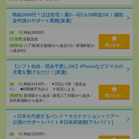
時給2600円＊ほぼ在宅！週3～4日＆16時迄OK！補助
金申請のサポート業務[派遣]
[給 与]
時給2600円
[交通費]
全額支給
気になる！
[勤務地]
八丁堀(東京都)駅から徒歩2分
/
茅場町駅か
ら徒歩6分
【シフト自由・現金手渡しOK】iPhoneなどスマホの
充電を繋げるだけ！[派遣]
[給 与]
時給1414円～ ▼日払いOK（規定あ
り） ■初勤務手当あり ※規定による
[勤務地]
新宿駅から徒歩
/
新宿三丁目駅から徒歩
/
気になる！
高田馬場駅から徒歩
/
…
＜日本を代表するバンド＊サカナクション＞ツアー
公演のサポートバイト＠日本武道館[アルバイト]
[給 与]
時給1250円～