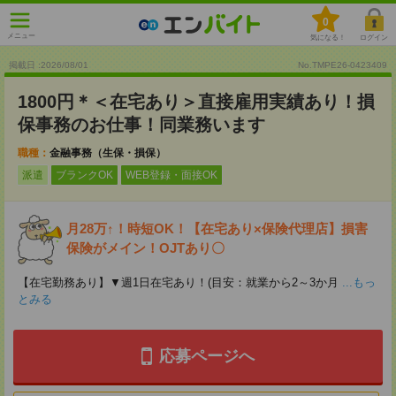
0
メニュー
気になる！
ログイン
掲載日 :2026
/
08
/
01
No.TMPE26-0423409
1800円＊＜在宅あり＞直接雇用実績あり！損
保事務のお仕事！同業務います
職種：
金融事務（生保・損保）
派遣
ブランクOK
WEB登録・面接OK
月28万↑！時短OK！【在宅あり×保険代理店】損害
保険がメイン！OJTあり〇
【在宅勤務あり】▼週1日在宅あり！(目安：就業から2～3か月
...もっ
とみる
応募ページへ