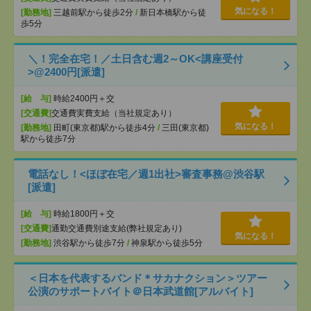
気になる！
[勤務地]
三越前駅から徒歩2分
/
新日本橋駅から徒
歩5分
＼！完全在宅！／土日含む週2～OK<講座受付
>@2400円[派遣]
[給 与]
時給2400円＋交
[交通費]
交通費実費支給（当社規定あり）
気になる！
[勤務地]
田町(東京都)駅から徒歩4分
/
三田(東京都)
駅から徒歩7分
電話なし！<ほぼ在宅／週1出社>審査事務@渋谷駅
[派遣]
[給 与]
時給1800円＋交
[交通費]
通勤交通費別途支給(弊社規定あり)
気になる！
[勤務地]
渋谷駅から徒歩7分
/
神泉駅から徒歩5分
＜日本を代表するバンド＊サカナクション＞ツアー
公演のサポートバイト＠日本武道館[アルバイト]