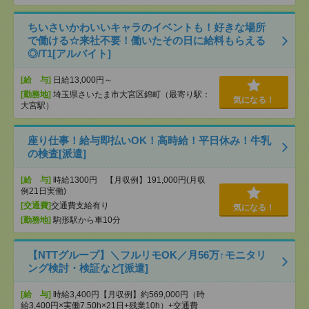
ちいさいかわいいキャラのイベントも！好きな場所
で働ける☆来社不要！働いたその日に給料もらえる
◎/T1[アルバイト]
[給 与]
日給13,000円～
[勤務地]
埼玉県さいたま市大宮区錦町（最寄り駅：
気になる！
大宮駅）
座り仕事！給与即払いOK！高時給！平日休み！牛乳
の検査[派遣]
[給 与]
時給1300円 【月収例】191,000円(月収
例21日実働)
[交通費]
交通費支給有り
気になる！
[勤務地]
駒形駅から車10分
【NTTグループ】＼フルリモOK／月56万↑モニタリ
ング検討・検証など[派遣]
[給 与]
時給3,400円【月収例】約569,000円（時
給3,400円×実働7.50h×21日+残業10h）+交通費