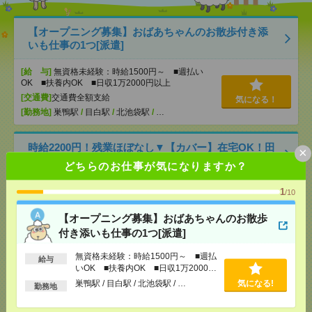
【オープニング募集】おばあちゃんのお散歩付き添
いも仕事の1つ[派遣]
[給 与]
無資格未経験：時給1500円～ ■週払い
OK ■扶養内OK ■日収1万2000円以上
[交通費]
交通費全額支給
気になる！
[勤務地]
巣鴨駅
/
目白駅
/
北池袋駅
/
…
時給2200円！残業ほぼなし▼【カバー】在宅OK！田
×
町での編集・校正・制作[派遣]
どちらのお仕事が気になりますか？
[給 与]
時給2200円 月収例 35万円 時給2200円×
1
/10
実働8h×週5日×4週 ※月収例を保証するものではあ
りません。※給与即受取りサービス利用可（利用条
【オープニング募集】おばあちゃんのお散歩
件有）
付き添いも仕事の1つ[派遣]
[交通費]
1ヶ月3万円を上限として実費支給
気になる！
[月収例]
30万円～
無資格未経験：時給1500円～ ■週払
給与
[勤務地]
田町(東京都)駅から徒歩5分
/
三田(東京都)
いOK ■扶養内OK ■日収1万2000円
駅から徒歩4分
以上
巣鴨駅 / 目白駅 / 北池袋駅 / …
気になる!
勤務地
完全在宅＊時給2170円！未経験OK！週4日＆13-22