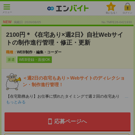
0
メニュー
気になる！
ログイン
NEW
掲載日 :2026
/
08
/
05
No.TMPE26-0421930
2100円＊《在宅あり×週2日》自社Webサイ
トの制作進行管理・修正・更新
職種：
WEB制作・編集・コーダー
派遣
WEB登録・面接OK
＜週2日の在宅もあり＞Webサイトのディレクショ
ン・制作進行管理！
【在宅勤務あり】お仕事に慣れたタイミングで週２回の在宅あり
...
もっとみる
応募ページへ