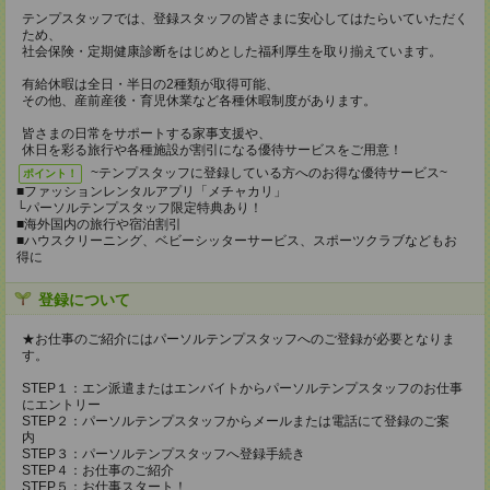
テンプスタッフでは、登録スタッフの皆さまに安心してはたらいていただく
ため、
社会保険・定期健康診断をはじめとした福利厚生を取り揃えています。
有給休暇は全日・半日の2種類が取得可能、
その他、産前産後・育児休業など各種休暇制度があります。
皆さまの日常をサポートする家事支援や、
休日を彩る旅行や各種施設が割引になる優待サービスをご用意！
~テンプスタッフに登録している方へのお得な優待サービス~
ポイント！
■ファッションレンタルアプリ「メチャカリ」
└パーソルテンプスタッフ限定特典あり！
■海外国内の旅行や宿泊割引
■ハウスクリーニング、ベビーシッターサービス、スポーツクラブなどもお
得に
登録について
★お仕事のご紹介にはパーソルテンプスタッフへのご登録が必要となりま
す。
STEP１：エン派遣またはエンバイトからパーソルテンプスタッフのお仕事
にエントリー
STEP２：パーソルテンプスタッフからメールまたは電話にて登録のご案
内
STEP３：パーソルテンプスタッフへ登録手続き
STEP４：お仕事のご紹介
STEP５：お仕事スタート！