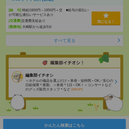
[給 与]
時給1800円～1850円＋交 ■給与の前払い
が可能な速払いサービスあり
[交通費]
交通費支給あり
気になる！
[勤務地]
大崎駅から徒歩5分
すべて見る
編集部イチオシ
＜ホテルの備品を運ぶだけ＞単発・短時間～OK／安心の
日給保障＊夜勤、＜単発＊1日～OK！＞コンサートなど
のグッズ販売スタッフ＊など
(8/6UP!)
かんたん検索はこちら