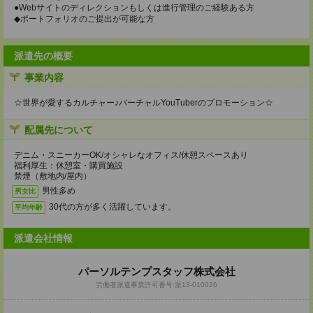
●Webサイトのディレクションもしくは進行管理のご経験ある方
◆ポートフォリオのご提出が可能な方
派遣先の概要
事業内容
☆世界が愛するカルチャー♪バーチャルYouTuberのプロモーション☆
配属先について
デニム・スニーカーOK/オシャレなオフィス/休憩スペースあり
福利厚生：休憩室・購買施設
禁煙（敷地内/屋内）
男性多め
男女比
30代の方が多く活躍しています。
平均年齢
派遣会社情報
パーソルテンプスタッフ株式会社
労働者派遣事業許可番号:派13-010026