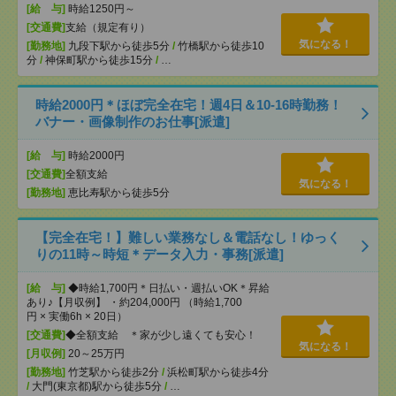
[給 与]
時給1250円～
[交通費]
支給（規定有り）
気になる！
[勤務地]
九段下駅から徒歩5分
/
竹橋駅から徒歩10
分
/
神保町駅から徒歩15分
/
…
時給2000円＊ほぼ完全在宅！週4日＆10-16時勤務！
バナー・画像制作のお仕事[派遣]
[給 与]
時給2000円
[交通費]
全額支給
気になる！
[勤務地]
恵比寿駅から徒歩5分
【完全在宅！】難しい業務なし＆電話なし！ゆっく
りの11時～時短＊データ入力・事務[派遣]
[給 与]
◆時給1,700円＊日払い・週払いOK＊昇給
あり♪【月収例】 ・約204,000円 （時給1,700
円 × 実働6h × 20日）
[交通費]
◆全額支給 ＊家が少し遠くても安心！
気になる！
[月収例]
20～25万円
[勤務地]
竹芝駅から徒歩2分
/
浜松町駅から徒歩4分
/
大門(東京都)駅から徒歩5分
/
…