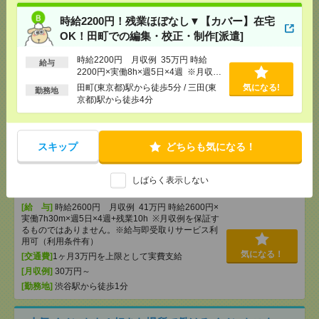
時！オンライン面談[派遣]
時給2200円！残業ほぼなし▼【カバー】在宅
OK！田町での編集・校正・制作[派遣]
[給 与]
時給2170円 月収例 34万円 時給2170円×
実働8h×週5日×4週 ※月収例を保証するものではあ
時給2200円 月収例 35万円 時給
りません。※給与即受取りサービス利用可（利用条
給与
2200円×実働8h×週5日×4週 ※月収例
件有）
を保証するものではありません。※給
田町(東京都)駅から徒歩5分 / 三田(東
気になる!
[交通費]
1ヶ月3万円を上限として実費支給
勤務地
気になる！
与即受取りサービス利用可（利用条件
京都)駅から徒歩4分
[月収例]
30万円～
有）
[勤務地]
田町(東京都)駅から徒歩4分
/
三田(東京都)
駅から徒歩6分
スキップ
どちらも気になる！
完全在宅＊時給2600円！ライブ配信アプリ会社でク
リエイティブ制作進行管理[派遣]
しばらく表示しない
[給 与]
時給2600円 月収例 41万円 時給2600円×
実働7h30m×週5日×4週+残業10h ※月収例を保証す
るものではありません。※給与即受取りサービス利
用可（利用条件有）
気になる！
[交通費]
1ヶ月3万円を上限として実費支給
[月収例]
30万円～
[勤務地]
渋谷駅から徒歩1分