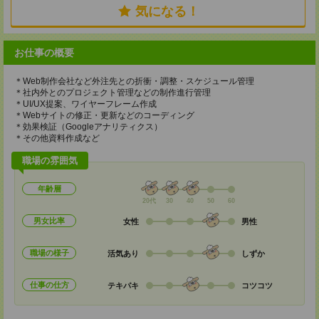
気になる！
お仕事の概要
＊Web制作会社など外注先との折衝・調整・スケジュール管理
＊社内外とのプロジェクト管理などの制作進行管理
＊UI/UX提案、ワイヤーフレーム作成
＊Webサイトの修正・更新などのコーディング
＊効果検証（Googleアナリティクス）
＊その他資料作成など
職場の雰囲気
年齢層
20代
30
40
50
60
男女比率
女性
男性
職場の様子
活気あり
しずか
仕事の仕方
テキパキ
コツコツ