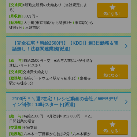
[交通費]
○通勤交通費の支給あり（当社規定によ
る）
気になる！
[月収例]
30万円～
[勤務地]
大手町(東京都)駅から徒歩2分
/
東京駅から
徒歩8分
/
三越前駅
【完全在宅＊時給2500円】【KDDI】週3日勤務＆電
話無し！法務関連業務[派遣]
[給 与]
時給2500円＋交 ■給与の前払いが可能な
速払いサービスあり
[交通費]
交通費支給あり
気になる！
[勤務地]
高輪ゲートウェイ駅から徒歩1分
/
泉岳寺
駅から徒歩3分
2100円＊＼週2在宅！レシピ動画の会社／WEBデザ
イン制作！10時スタート[派遣]
[給 与]
時給2100円 <月収例> 352,800円 ※21
日間就業の場合
[交通費]
全額支給
気になる！
[勤務地]
六本木一丁目駅から徒歩2分
/
六本木駅か