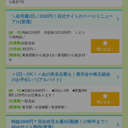
ら徒歩7分
＼在宅週2日／2100円！自社サイトのページリニュー
アル[派遣]
[給 与]
時給2100円 月収例 315,000円 ＼エリ
ア高時給／
[交通費]
全額支給
[月収例]
30万円～
気になる！
[勤務地]
東新宿駅から徒歩1分
/
新宿駅から徒歩15
分
＜1日～OK！＞あの有名企業も！展示会や株主総会
のお手伝い！[アルバイト]
[給 与]
■日給16,840円～ ■日払いOK ■実働3時
間5,120円のお仕事あります！
[交通費]
一部支給
気になる！
[勤務地]
東京駅
/
水道橋駅
/
有楽町駅
/
…
時給1800円＊完全在宅＆週4日勤務！17時半まで！
Webサイト制作[派遣]