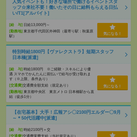
人気イベントも！好きな場所で働けるイベントスタ
ッフ☆来社不要！働いたその日に給料もらえる日払
い/T1[アルバイト]
[給 与]
日給13,000円～
[勤務地]
東京都千代田区外神田（最寄り駅：秋葉原
気になる！
駅）
特別時給1800円【ヴァレクストラ】短期スタッフ
日本橋[派遣]
[給 与]
時給1800円 ※ご経験・スキルにより優
遇 スマホでかんたんに前払いで給与が受け取れま
す（※上限、条件あり）
[交通費]
交通費全額支給（規定あり）
気になる！
[勤務地]
東京都中央区 東京メトロ 日本橋駅から直
結（徒歩1分）
【在宅基本】大手！広報アシ〇2100円エルダー〇9月
～＊50代活躍中[派遣]
[給 与]
時給2100円＋交
[交通費]
交通費実費支給（当社規定あり）