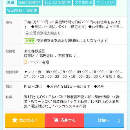
派遣
職種未経験OK
社会人未経験OK
大学生歓迎
ブランクOK
WEB登録・面接OK
日給1万5000円～※実働5時間で日給7000円のお仕事もありま
給与
す ◆日払い・週払いOK！（規定あり）◆お仕事によって日給
も異なります
交通費別途支給あり
交通費別途支給あり(勤務地により異なります)
交通費
東京都杉並区
勤務地
荻窪駅
/
高円寺駅
/
西荻窪駅
/
…
イベント会場
▼シフト例 ・08：00～19：00 ・09：00～18：00 ・10：00～
勤務時間
17：00 ・13：00～22：00 ・16：00～21：00 など多数！ ※お
仕事により勤務時間が異なります
即日～OK！ ◆お好きな日1日～働けます ◆急募
期間
週1日からOK
/
日払いOK
/
履歴書不要
/
40～50代活躍中
/
副
特徴
業・WワークOK
/
服装自由
/
シフト勤務
/
10名以上の大量募
集
/
電話対応なし
/
パソコンスキル不要
気になる！
応募する
詳細へ