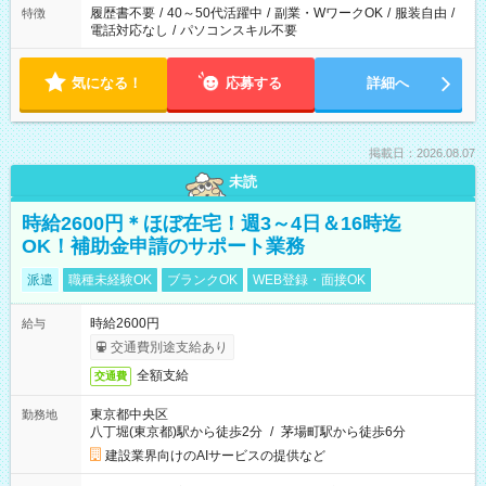
履歴書不要
/
40～50代活躍中
/
副業・WワークOK
/
服装自由
/
特徴
電話対応なし
/
パソコンスキル不要
気になる！
応募する
詳細へ
掲載日：2026.08.07
未読
時給2600円＊ほぼ在宅！週3～4日＆16時迄
OK！補助金申請のサポート業務
派遣
職種未経験OK
ブランクOK
WEB登録・面接OK
時給2600円
給与
交通費別途支給あり
全額支給
交通費
東京都中央区
勤務地
八丁堀(東京都)駅から徒歩2分
/
茅場町駅から徒歩6分
建設業界向けのAIサービスの提供など