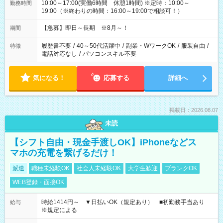
10:00～17:00(実働6時間 休憩1時間) ※定時：10:00～
勤務時間
19:00（※終わりの時間：16:00～19:00で相談可！）
【急募】即日～長期 ※8月～！
期間
履歴書不要
/
40～50代活躍中
/
副業・WワークOK
/
服装自由
/
特徴
電話対応なし
/
パソコンスキル不要
気になる！
応募する
詳細へ
掲載日：2026.08.07
未読
【シフト自由・現金手渡しOK】iPhoneなどス
マホの充電を繋げるだけ！
派遣
職種未経験OK
社会人未経験OK
大学生歓迎
ブランクOK
WEB登録・面接OK
時給1414円～ ▼日払いOK（規定あり） ■初勤務手当あり
給与
※規定による