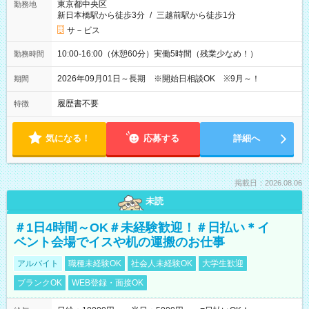
東京都中央区
勤務地
新日本橋駅から徒歩3分
/
三越前駅から徒歩1分
サ－ビス
10:00-16:00（休憩60分）実働5時間（残業少なめ！）
勤務時間
2026年09月01日～長期 ※開始日相談OK ※9月～！
期間
履歴書不要
特徴
気になる！
応募する
詳細へ
掲載日：2026.08.06
未読
＃1日4時間～OK＃未経験歓迎！＃日払い＊イ
ベント会場でイスや机の運搬のお仕事
アルバイト
職種未経験OK
社会人未経験OK
大学生歓迎
ブランクOK
WEB登録・面接OK