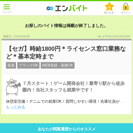
0
メニュー
気になる！
ログイン
お探しのバイト情報は掲載が終了しました。
掲載日 :2026
/
06
/
08
No.STFSV2204405568
【セガ】時給1800円＊ライセンス窓口業務な
ど＊基本定時まで
派遣
ブランクOK
WEB登録・面接OK
７月スタート！ゲーム開発会社！最寄り駅から徒歩
圏内！当社スタッフも就業中です！
休憩室完備！デニムでの就業OK！質問しやすい環境！先輩社員が
...
もっとみる
あなたの閲覧履歴からのオススメ