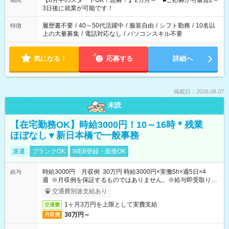
【8月中のスタートOK！急募！】2カ月～ ■ご応募から最短2～
期間
ね。 ※Wワーク希望の方へ 今ご覧のお仕事で希望する勤務時間
3日後に就業が可能です！
と、もう1つのお仕事の勤務時間。 合計で週40時間を超える場
合は応募できません。
履歴書不要
/
40～50代活躍中
/
服装自由
/
シフト勤務
/
10名以
特徴
上の大量募集
/
電話対応なし
/
パソコンスキル不要
気になる！
応募する
詳細へ
掲載日：2026.08.07
未読
【在宅勤務OK】時給3000円！10～16時＊残業
ほぼなし▼新日本橋で一般事務
派遣
ブランクOK
WEB登録・面接OK
時給3000円 月収例 30万円 時給3000円×実働5h×週5日×4
給与
週 ※月収例を保証するものではありません。※給与即受取りサ
ービス利用可（利用条件有）
交通費別途支給あり
1ヶ月3万円を上限として実費支給
交通費
30万円～
月収例