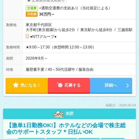
交通費別途支給あり
○通勤交通費の支給あり（当社規定による）
交通費
30万円～
月収例
東京都千代田区
勤務地
大手町(東京都)駅から徒歩2分
/
東京駅から徒歩8分
/
三越前駅
●NTTグループ●
★9:00～17:30（休憩時間 12:00～13:00）
勤務時間
2026年9月～
期間
履歴書不要
/
40～50代活躍中
/
服装自由
特徴
気になる！
応募する
詳細へ
掲載日：2026.08.04
未読
【激単1日勤務OK!】ホテルなどの会場で株主総
会のサポートスタッフ＊日払いOK