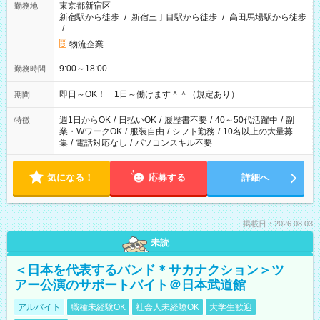
東京都新宿区
勤務地
新宿駅から徒歩
/
新宿三丁目駅から徒歩
/
高田馬場駅から徒歩
/
…
物流企業
9:00～18:00
勤務時間
即日～OK！ 1日～働けます＾＾（規定あり）
期間
週1日からOK
/
日払いOK
/
履歴書不要
/
40～50代活躍中
/
副
特徴
業・WワークOK
/
服装自由
/
シフト勤務
/
10名以上の大量募
集
/
電話対応なし
/
パソコンスキル不要
気になる！
応募する
詳細へ
掲載日：2026.08.03
未読
＜日本を代表するバンド＊サカナクション＞ツ
アー公演のサポートバイト＠日本武道館
アルバイト
職種未経験OK
社会人未経験OK
大学生歓迎