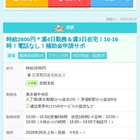
掲載日：2026.08.07
未読
時給2600円＊週4日勤務＆週3日在宅！10-16
時！電話なし！補助金申請サポ
派遣
職種未経験OK
ブランクOK
WEB登録・面接OK
時給2600円
給与
交通費別途支給あり
全額支給
交通費
東京都中央区
勤務地
八丁堀(東京都)駅から徒歩2分
/
茅場町駅から徒歩6分
建設業界向けのAIサービスの提供など
10:00～16:00(実働5時間 休憩1時間) ※定時：10:00～
勤務時間
19:00（※終わりの時間：16:00～19:00で相談可！）
2026年09月上旬～長期 ※9月～！
期間