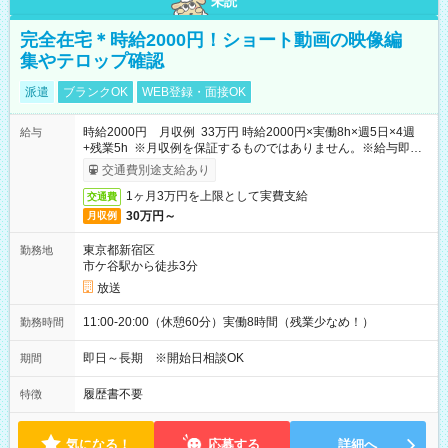
未読
完全在宅＊時給2000円！ショート動画の映像編
集やテロップ確認
派遣
ブランクOK
WEB登録・面接OK
時給2000円 月収例 33万円 時給2000円×実働8h×週5日×4週
給与
+残業5h ※月収例を保証するものではありません。※給与即受
取りサービス利用可（利用条件有）
交通費別途支給あり
1ヶ月3万円を上限として実費支給
交通費
30万円～
月収例
東京都新宿区
勤務地
市ケ谷駅から徒歩3分
放送
11:00-20:00（休憩60分）実働8時間（残業少なめ！）
勤務時間
即日～長期 ※開始日相談OK
期間
履歴書不要
特徴
気になる！
応募する
詳細へ