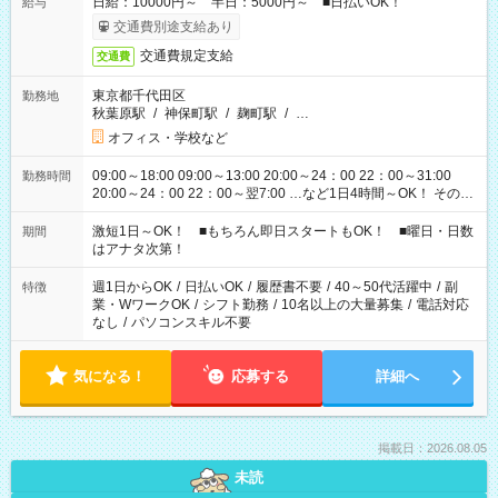
日給：10000円～ 半日：5000円～ ■日払いOK！
給与
交通費別途支給あり
交通費規定支給
交通費
東京都千代田区
勤務地
秋葉原駅
/
神保町駅
/
麹町駅
/
…
オフィス・学校など
09:00～18:00 09:00～13:00 20:00～24：00 22：00～31:00
勤務時間
20:00～24：00 22：00～翌7:00 …など1日4時間～OK！ その他
シフトもございます！ お気軽にご相談ください！
激短1日～OK！ ■もちろん即日スタートもOK！ ■曜日・日数
期間
はアナタ次第！
週1日からOK
/
日払いOK
/
履歴書不要
/
40～50代活躍中
/
副
特徴
業・WワークOK
/
シフト勤務
/
10名以上の大量募集
/
電話対応
なし
/
パソコンスキル不要
気になる！
応募する
詳細へ
掲載日：2026.08.05
未読