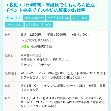
＜夜勤＞1日4時間～未経験でももちろん歓迎！
イベント会場でイスや机の運搬のお仕事
アルバイト
職種未経験OK
社会人未経験OK
大学生歓迎
ブランクOK
WEB登録・面接OK
日給：12500円～ 半日：5000円～ ■日払いOK！
給与
交通費別途支給あり
交通費規定支給
交通費
東京都千代田区
勤務地
秋葉原駅
/
神保町駅
/
麹町駅
/
…
オフィス・学校など
20:00～24：00 22：00～翌7:00 …など1日4時間～OK！ その他
勤務時間
シフトもございます！ お気軽にご相談ください！
激短1日～OK！ ■もちろん即日スタートもOK！ ■曜日・日数
期間
はアナタ次第！
週1日からOK
/
日払いOK
/
履歴書不要
/
40～50代活躍中
/
副
特徴
業・WワークOK
/
シフト勤務
/
10名以上の大量募集
/
電話対応
なし
/
パソコンスキル不要