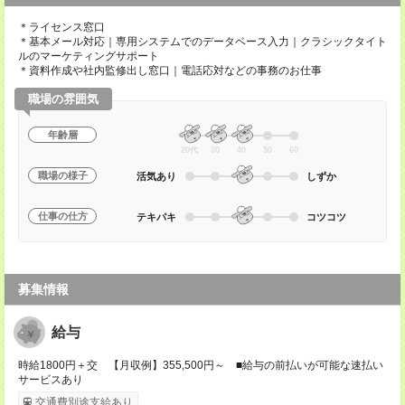
＊ライセンス窓口
＊基本メール対応｜専用システムでのデータベース入力｜クラシックタイト
ルのマーケティングサポート
＊資料作成や社内監修出し窓口｜電話応対などの事務のお仕事
職場の雰囲気
年齢層
20代
30
40
50
60
職場の様子
活気あり
しずか
仕事の仕方
テキパキ
コツコツ
募集情報
給与
時給1800円＋交 【月収例】355,500円～ ■給与の前払いが可能な速払い
サービスあり
交通費別途支給あり