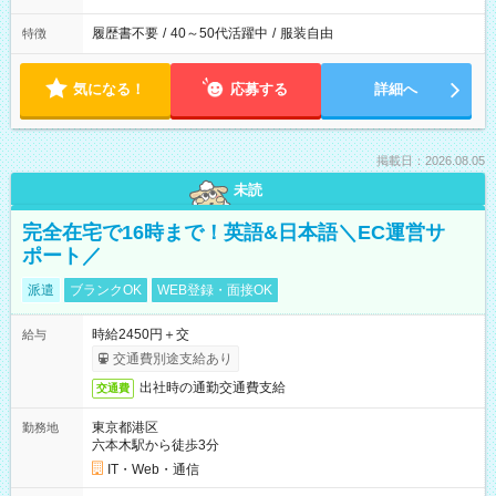
履歴書不要
/
40～50代活躍中
/
服装自由
特徴
気になる！
応募する
詳細へ
掲載日：2026.08.05
未読
完全在宅で16時まで！英語&日本語＼EC運営サ
ポート／
派遣
ブランクOK
WEB登録・面接OK
時給2450円＋交
給与
交通費別途支給あり
出社時の通勤交通費支給
交通費
東京都港区
勤務地
六本木駅から徒歩3分
IT・Web・通信