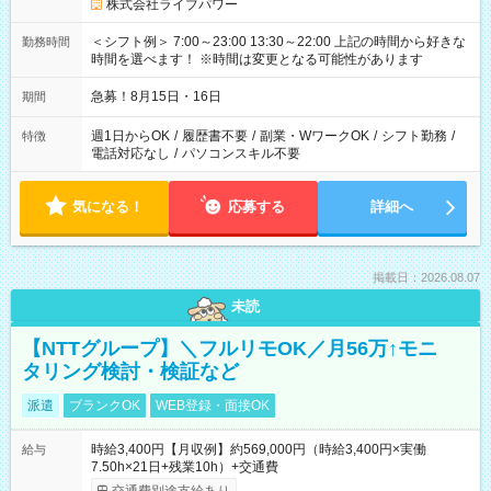
株式会社ライブパワー
＜シフト例＞ 7:00～23:00 13:30～22:00 上記の時間から好きな
勤務時間
時間を選べます！ ※時間は変更となる可能性があります
急募！8月15日・16日
期間
週1日からOK
/
履歴書不要
/
副業・WワークOK
/
シフト勤務
/
特徴
電話対応なし
/
パソコンスキル不要
気になる！
応募する
詳細へ
掲載日：2026.08.07
未読
【NTTグループ】＼フルリモOK／月56万↑モニ
タリング検討・検証など
派遣
ブランクOK
WEB登録・面接OK
時給3,400円【月収例】約569,000円（時給3,400円×実働
給与
7.50h×21日+残業10h）+交通費