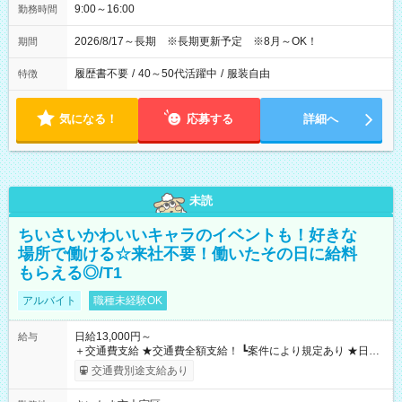
9:00～16:00
勤務時間
2026/8/17～長期 ※長期更新予定 ※8月～OK！
期間
履歴書不要
/
40～50代活躍中
/
服装自由
特徴
気になる！
応募する
詳細へ
未読
ちいさいかわいいキャラのイベントも！好きな
場所で働ける☆来社不要！働いたその日に給料
もらえる◎/T1
アルバイト
職種未経験OK
日給13,000円～
給与
＋交通費支給 ★交通費全額支給！ ┗案件により規定あり ★日払
いOK！（規定あり） ┗働いたその日に現金GET♪ お仕事後はコ
交通費別途支給あり
ンビニATMから 日払い分を引き落とせます！ 【試用期間】試
用期間なし