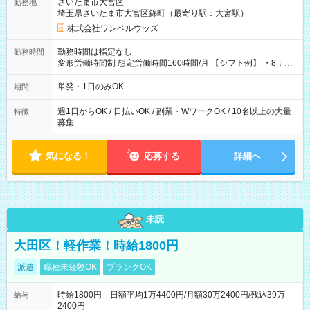
さいたま市大宮区
勤務地
埼玉県さいたま市大宮区錦町（最寄り駅：大宮駅）
株式会社ワンベルウッズ
勤務時間は指定なし
勤務時間
変形労働時間制 想定労働時間160時間/月 【シフト例】 ・8：00
～21：00
単発・1日のみOK
期間
週1日からOK / 日払いOK / 副業・WワークOK / 10名以上の大量
特徴
募集
気になる！
応募する
詳細へ
未読
大田区！軽作業！時給1800円
派遣
職種未経験OK
ブランクOK
時給1800円 日額平均1万4400円/月額30万2400円/残込39万
給与
2400円