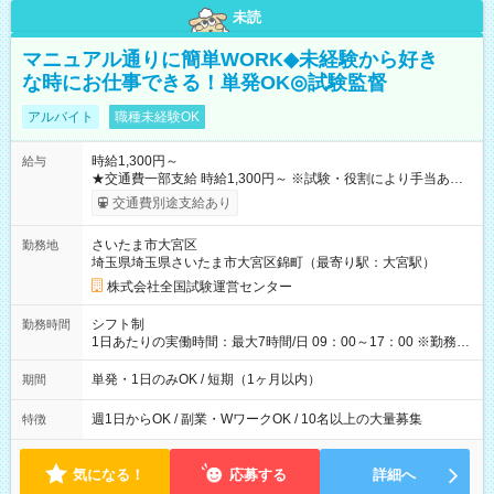
未読
マニュアル通りに簡単WORK◆未経験から好き
な時にお仕事できる！単発OK◎試験監督
アルバイト
職種未経験OK
時給1,300円～
給与
★交通費一部支給 時給1,300円～ ※試験・役割により手当あり
※勤務回数により昇給あり 【即給（前払い）オプションあ
交通費別途支給あり
り！】 希望される場合、勤務から1週間ほどで給与の一部を受け
取れます。 ※手数料418円がかかります。 【過去試験日の収入
さいたま市大宮区
勤務地
例】 ・河合塾模擬試験 8:30～17:30（休憩1時間） 時給1,300円
埼玉県埼玉県さいたま市大宮区錦町（最寄り駅：大宮駅）
×8時間＝日収10,400円＋交通費 ※当日の役割により時給＋100
円の場合あり ・国家試験 7:00～13:30（休憩なし） 時給1,300
株式会社全国試験運営センター
円（役割手当＋100円）×6時間＝日収8,400円＋交通費 【試用期
間】試用期間なし
シフト制
勤務時間
1日あたりの実働時間：最大7時間/日 09：00～17：00 ※勤務時
間は 試験により異なります。
単発・1日のみOK / 短期（1ヶ月以内）
期間
週1日からOK / 副業・WワークOK / 10名以上の大量募集
特徴
気になる！
応募する
詳細へ