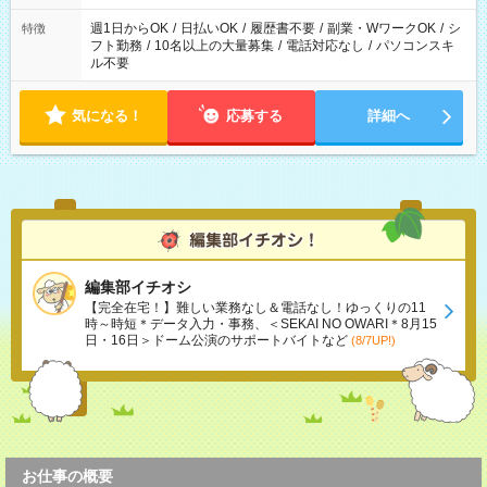
現場によって異なります。 ※勿論、休憩時間はあるのでご安心
ください！
週1日からOK
/
日払いOK
/
履歴書不要
/
副業・WワークOK
/
シ
特徴
フト勤務
/
10名以上の大量募集
/
電話対応なし
/
パソコンスキ
ル不要
気になる！
応募する
詳細へ
編集部イチオシ
【完全在宅！】難しい業務なし＆電話なし！ゆっくりの11
時～時短＊データ入力・事務、＜SEKAI NO OWARI＊8月15
日・16日＞ドーム公演のサポートバイトなど
(8/7UP!)
お仕事の概要