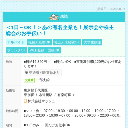
掲載日：2026.08.07
未読
＜1日～OK！＞あの有名企業も！展示会や株主
総会のお手伝い！
アルバイト
職種未経験OK
社会人未経験OK
大学生歓迎
ブランクOK
WEB登録・面接OK
■日給16,840円～ ■日払いOK ■実働3時間5,120円のお仕事あ
給与
ります！
交通費別途支給あり
一部支給
交通費
東京都千代田区
勤務地
東京駅
/
水道橋駅
/
有楽町駅
/
…
株式会社マッシュ
■シフト例 ・07:00～19:30 ・09:00～12:00 ・10:00～17:00 ・
勤務時間
18:00～23:00 ・19:00～07:00 ・20:00～09:00 ・22:00～06:00
etc ★最短で3時間で5,120円のお仕事から 15時間で2万円近く稼
げるお仕事も！ ご希望のお時間に合わせてご紹介！ ※シフトは
■１日のみ・1回だけお仕事OK！
期間