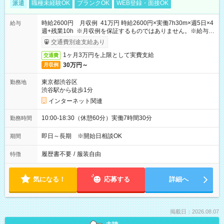
派遣
職種未経験OK
ブランクOK
WEB登録・面接OK
時給2600円 月収例 41万円 時給2600円×実働7h30m×週5日×4
給与
週+残業10h ※月収例を保証するものではありません。※給与即
受取りサービス利用可（利用条件有）
交通費別途支給あり
1ヶ月3万円を上限として実費支給
交通費
30万円～
月収例
東京都渋谷区
勤務地
渋谷駅から徒歩1分
インターネット関連
10:00-18:30（休憩60分）実働7時間30分
勤務時間
即日～長期 ※開始日相談OK
期間
履歴書不要
/
服装自由
特徴
気になる！
応募する
詳細へ
掲載日：2026.08.07