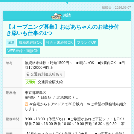
掲載日：2026.08.07
未読
【オープニング募集】おばあちゃんのお散歩付
き添いも仕事の1つ
派遣
職種未経験OK
社会人未経験OK
ブランクOK
WEB登録・面接OK
無資格未経験：時給1500円～ ■週払いOK ■扶養内OK ■日
給与
収1万2000円以上
交通費別途支給あり
交通費全額支給
交通費
東京都豊島区
勤務地
巣鴨駅
/
目白駅
/
北池袋駅
/
…
≪自宅からドアtoドアで30分以内！≫ご希望の勤務地を紹介
します。
9:00～18:00（休憩60分） ■ご希望があれば下記シフトもOK！
勤務時間
早番 7:00～16:00 遅番 10:00～19:00 夜勤 16:30～翌9:30 「家族
と休みを合わせたい」 「余裕を持って夕飯の準備がしたい」
「できれば残業はしたくない」 など、ご希望を教えてください