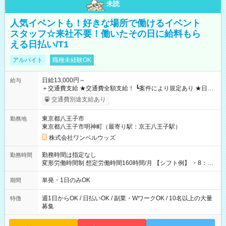
未読
人気イベントも！好きな場所で働けるイベント
スタッフ☆来社不要！働いたその日に給料もら
える日払い/T1
アルバイト
職種未経験OK
日給13,000円～
給与
＋交通費支給 ★交通費全額支給！ ┗案件により規定あり ★日払
いOK！（規定あり） ┗働いたその日に現金GET♪ お仕事後はコ
交通費別途支給あり
ンビニATMから 日払い分を引き落とせます！ 【試用期間】試
用期間なし
東京都八王子市
勤務地
東京都八王子市明神町（最寄り駅：京王八王子駅）
株式会社ワンベルウッズ
勤務時間は指定なし
勤務時間
変形労働時間制 想定労働時間160時間/月 【シフト例】 ・8：00
～21：00
単発・1日のみOK
期間
週1日からOK / 日払いOK / 副業・WワークOK / 10名以上の大量
特徴
募集