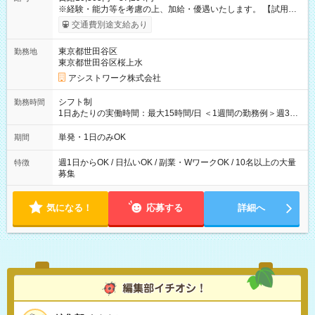
※経験・能力等を考慮の上、加給・優遇いたします。 【試用期
間】試用期間なし
交通費別途支給あり
東京都世田谷区
勤務地
東京都世田谷区桜上水
アシストワーク株式会社
シフト制
勤務時間
1日あたりの実働時間：最大15時間/日 ＜1週間の勤務例＞週3回
勤務 勤務：月・水・金 休み：火・木・土・日 好きな時にお仕事
可能です！ ※1日あたりの最大実働時間は日勤、夜勤共に勤務し
単発・1日のみOK
期間
た時間になります。
週1日からOK / 日払いOK / 副業・WワークOK / 10名以上の大量
特徴
募集
気になる！
応募する
詳細へ