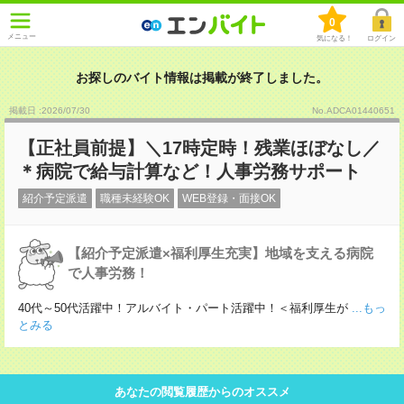
0
メニュー
気になる！
ログイン
お探しのバイト情報は掲載が終了しました。
掲載日 :2026
/
07
/
30
No.ADCA01440651
【正社員前提】＼17時定時！残業ほぼなし／
＊病院で給与計算など！人事労務サポート
紹介予定派遣
職種未経験OK
WEB登録・面接OK
【紹介予定派遣×福利厚生充実】地域を支える病院
で人事労務！
40代～50代活躍中！アルバイト・パート活躍中！＜福利厚生が
...もっ
とみる
あなたの閲覧履歴からのオススメ