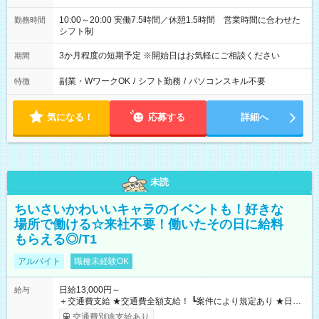
10:00～20:00 実働7.5時間／休憩1.5時間 営業時間に合わせた
勤務時間
シフト制
3か月程度の短期予定 ※開始日はお気軽にご相談ください
期間
副業・WワークOK
/
シフト勤務
/
パソコンスキル不要
特徴
気になる！
応募する
詳細へ
未読
ちいさいかわいいキャラのイベントも！好きな
場所で働ける☆来社不要！働いたその日に給料
もらえる◎/T1
アルバイト
職種未経験OK
日給13,000円～
給与
＋交通費支給 ★交通費全額支給！ ┗案件により規定あり ★日払
いOK！（規定あり） ┗働いたその日に現金GET♪ お仕事後はコ
交通費別途支給あり