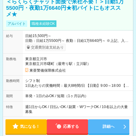
＜らくらくチャット面接で来社不要！＞日勤1万
5500円・夜勤1万6640円★初バイトにもオスス
メ★
アルバイト
職種未経験OK
日給15,500円～
給与
日勤：日給1万5500円～ 夜勤：日給1万6640円～ ※上記、入社
祝手当4000円含む(25勤務まで) ┗新任研修の終了から100日以内
交通費別途支給あり
┗規定あり ／ 経験や年齢を問わず、 頑張った方全員に支給され
ます！ ＼ ■日給保証あり！ お仕事が早く終わっても、 その日の
東京都立川市
勤務地
日給は全額支給！ ■月22日以上勤務すると… 日給1000円UP！ ■
東京都立川市曙町（最寄り駅：立川駅）
日払い・週払い・前払いOK！ 給与即時払いサービス『クリア
(CRIA)』で 最短当日にコンビニATMから 現金で給与を受け取れ
東亜警備保障株式会社
ます♪ ※稼働分・規定あり ■法定研修(7h×3日間)中も 手当をしっ
かり【3万円】支給！ ┗研修手当の一部(9，000円)は手渡しで支
シフト制
勤務時間
給 ┗昼食代も別途支給(500円×3日間） ┗研修期間中も交通費全
1日あたりの実働時間：最大8時間/日 【日勤】9:00～18:00 【夜
額支給 【試用期間】試用期間なし
勤】20:00～翌5:00 ・【日勤のみ】【夜勤のみ】もOK♪ ・自分
の都合に合わせて稼げます◎ ・シフトの申告は電話・メールで
単発・1日のみOK / 短期（1ヶ月以内）
期間
OK♪ ┗お仕事したい日を電話かメールで連絡！ ★週5勤務や、プ
ライベートの予定に 合わせて好きな時など、自由に働けます
週1日からOK / 日払いOK / 副業・WワークOK / 10名以上の大量
特徴
募集
気になる！
応募する
詳細へ