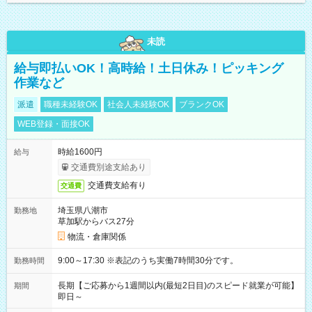
未読
給与即払いOK！高時給！土日休み！ピッキング
作業など
派遣
職種未経験OK
社会人未経験OK
ブランクOK
WEB登録・面接OK
時給1600円
給与
交通費別途支給あり
交通費支給有り
交通費
埼玉県八潮市
勤務地
草加駅からバス27分
物流・倉庫関係
9:00～17:30 ※表記のうち実働7時間30分です。
勤務時間
長期【ご応募から1週間以内(最短2日目)のスピード就業が可能】
期間
即日～