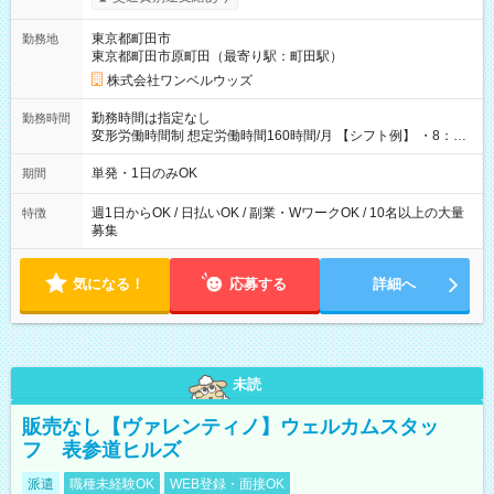
ンビニATMから 日払い分を引き落とせます！ 【試用期間】試
用期間なし
東京都町田市
勤務地
東京都町田市原町田（最寄り駅：町田駅）
株式会社ワンベルウッズ
勤務時間は指定なし
勤務時間
変形労働時間制 想定労働時間160時間/月 【シフト例】 ・8：00
～21：00
単発・1日のみOK
期間
週1日からOK / 日払いOK / 副業・WワークOK / 10名以上の大量
特徴
募集
気になる！
応募する
詳細へ
未読
販売なし【ヴァレンティノ】ウェルカムスタッ
フ 表参道ヒルズ
派遣
職種未経験OK
WEB登録・面接OK