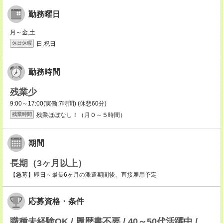
勤務曜日
月～金,土
日,祝日
休日休暇
勤務時間
残業少
9:00～17:00(実働:7時間) (休憩60分)
残業ほぼなし！（月０～５時間）
残業時間
期間
長期（3ヶ月以上）
【急募】即日～最長6ヶ月の派遣期間後、直接雇用予定
応募資格・条件
職種未経験OK / 履歴書不要 / 40～50代活躍中 /