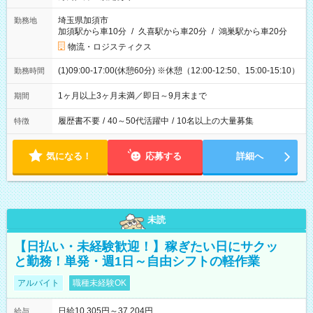
埼玉県加須市
勤務地
加須駅から車10分
/
久喜駅から車20分
/
鴻巣駅から車20分
物流・ロジスティクス
(1)09:00-17:00(休憩60分) ※休憩（12:00-12:50、15:00-15:10）
勤務時間
1ヶ月以上3ヶ月未満／即日～9月末まで
期間
履歴書不要
/
40～50代活躍中
/
10名以上の大量募集
特徴
気になる！
応募する
詳細へ
未読
【日払い・未経験歓迎！】稼ぎたい日にサクッ
と勤務！単発・週1日～自由シフトの軽作業
アルバイト
職種未経験OK
日給10,305円～37,204円
給与