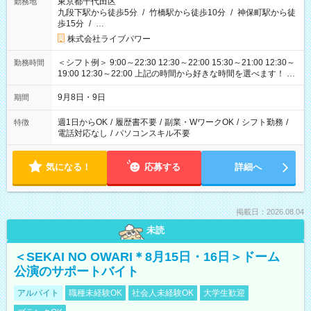
東京都千代田区
勤務地
九段下駅から徒歩5分
/
竹橋駅から徒歩10分
/
神保町駅から徒
歩15分
/
…
株式会社ライブパワー
＜シフト例＞ 9:00～22:30 12:30～22:00 15:30～21:00 12:30～
勤務時間
19:00 12:30～22:00 上記の時間から好きな時間を選べます！ ※
時間は変更となる可能性があります
9月8日・9日
期間
週1日からOK
/
履歴書不要
/
副業・WワークOK
/
シフト勤務
/
特徴
電話対応なし
/
パソコンスキル不要
気になる！
応募する
詳細へ
掲載日：2026.08.04
未読
＜SEKAI NO OWARI＊8月15日・16日＞ドーム
公演のサポートバイト
アルバイト
職種未経験OK
社会人未経験OK
大学生歓迎