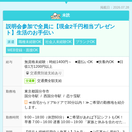
掲載日：2026.07.28
未読
説明会参加で全員に【現金2千円相当プレゼン
ト】生活のお手伝い
派遣
職種未経験OK
社会人未経験OK
ブランクOK
WEB登録・面接OK
無資格未経験：時給1400円～ ■週払いOK ■扶養内OK ■日
給与
収1万1200円以上
交通費別途支給あり
交通費全額支給
交通費
東京都国分寺市
勤務地
国分寺駅
/
西国分寺駅
/
恋ケ窪駅
≪自宅からドアtoドアで30分以内！≫ご希望の勤務地を紹介
します。
9:00～18:00（休憩60分） ■ご希望があれば下記シフトもOK！
勤務時間
早番 7:00～16:00 遅番 10:00～19:00 「家族と休みを合わせた
い」 「余裕を持って夕飯の準備がしたい」 「できれば残業はし
たくない」 など、ご希望を教えてくださいね。 ※Wワーク希望