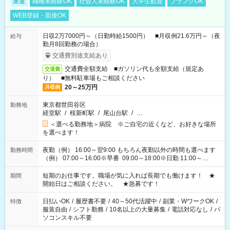
派遣
職種未経験OK
社会人未経験OK
大学生歓迎
ブランクOK
WEB登録・面接OK
日収2万7000円～（日勤時給1500円） ■月収例21.6万円～（夜
給与
勤月8回勤務の場合）
交通費別途支給あり
交通費全額支給 ■ガソリン代も全額支給（規定あ
交通費
り） ■無料駐車場もご相談ください
20～25万円
月収例
東京都世田谷区
勤務地
経堂駅
/
桜新町駅
/
尾山台駅
/
…
＜選べる勤務地＞病院 ※ご自宅の近くなど、お好きな場所
を選べます！
夜勤（例） 16:00～翌9:00 もちろん夜勤以外の時間も選べます
勤務時間
（例） 07:00～16:00※早番 09:00～18:00※日勤 11:00～
20:00※遅番 ※時間は、固定・選べる施設もあるので、ご希望が
あれば調整できます！ ※シフト制。勤務地により実働時間が異
短期のお仕事です。職場が気に入れば長期でも働けます！ ★
期間
なります。★家庭の都合でお休みが必要な場合も遠慮なくご相
開始日はご相談ください。 ★急募です！
談ください。
日払いOK
/
履歴書不要
/
40～50代活躍中
/
副業・WワークOK
/
特徴
服装自由
/
シフト勤務
/
10名以上の大量募集
/
電話対応なし
/
パ
ソコンスキル不要