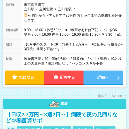
東京都立川市
勤務地
立川駅
/
立川北駅
/
立川南駅
/
…
≪自宅からドアtoドアで30分以内！≫ご希望の勤務地を紹介
します。
9:00～18:00（休憩60分） ■ご希望があれば下記シフトもOK！
勤務時間
早番 7:00～16:00 遅番 10:00～19:00 夜勤 16:30～翌9:30 「家族
と休みを合わせたい」 「余裕を持って夕飯の準備がしたい」
「できれば残業はしたくない」 など、ご希望を教えてください
【8月中のスタートOK！急募！】2カ月～ ■ご応募から最短2～
期間
ね。 ※Wワーク希望の方へ 今ご覧のお仕事で希望する勤務時間
3日後に就業が可能です！
と、もう1つのお仕事の勤務時間。 合計で週40時間を超える場
合は応募できません。
履歴書不要
/
40～50代活躍中
/
服装自由
/
シフト勤務
/
10名以
特徴
上の大量募集
/
電話対応なし
/
パソコンスキル不要
気になる！
応募する
詳細へ
掲載日：2026.08.07
未読
【日収2.7万円～×週2日～】病院で夜の見回りな
ど＠看護師サポ