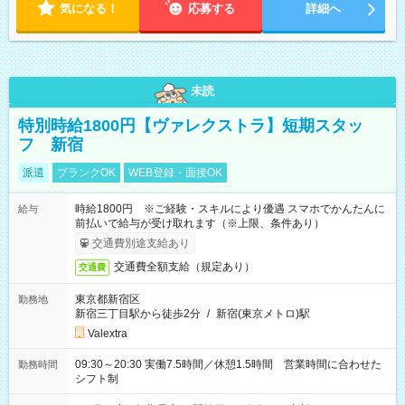
気になる！
応募する
詳細へ
未読
特別時給1800円【ヴァレクストラ】短期スタッ
フ 新宿
派遣
ブランクOK
WEB登録・面接OK
時給1800円 ※ご経験・スキルにより優遇 スマホでかんたんに
給与
前払いで給与が受け取れます（※上限、条件あり）
交通費別途支給あり
交通費全額支給（規定あり）
交通費
東京都新宿区
勤務地
新宿三丁目駅から徒歩2分
/
新宿(東京メトロ)駅
Valextra
09:30～20:30 実働7.5時間／休憩1.5時間 営業時間に合わせた
勤務時間
シフト制