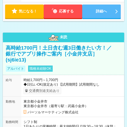
気になる！
応募する
詳細へ
未読
高時給1700円！土日含む週3日働きたい方！／
銀行でアプリ操作ご案内［小金井支店］
(sj6ie13)
アルバイト
職種未経験OK
時給1,700円～1,700円
給与
◆日払いOK(規定あり) 【試用期間】試用期間なし
交通費別途支給あり
東京都小金井市
勤務地
東京都小金井市（最寄り駅：武蔵小金井）
パーソルマーケティング株式会社
シフト制
勤務時間
1日あたりの実働時間：最大8時間/日 [1]9:30～18:30（休憩：1