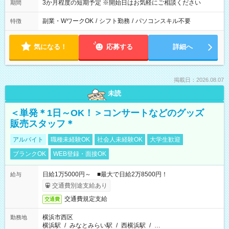
3か月程度の短期予定 ※開始日はお気軽にご相談ください
期間
副業・WワークOK
/
シフト勤務
/
パソコンスキル不要
特徴
気になる！
応募する
詳細へ
掲載日：2026.08.07
未読
＜単発＊1日～OK！＞コンサートなどのグッズ
販売スタッフ＊
アルバイト
職種未経験OK
社会人未経験OK
大学生歓迎
ブランクOK
WEB登録・面接OK
日給1万5000円～ ■最大で日給2万8500円！
給与
交通費別途支給あり
交通費規定支給
交通費
横浜市西区
勤務地
横浜駅
/
みなとみらい駅
/
西横浜駅
/
…