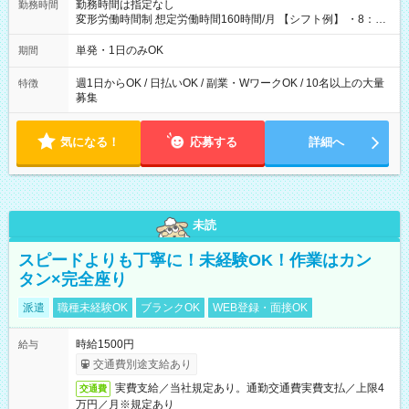
勤務時間は指定なし
勤務時間
変形労働時間制 想定労働時間160時間/月 【シフト例】 ・8：00
～21：00
単発・1日のみOK
期間
週1日からOK / 日払いOK / 副業・WワークOK / 10名以上の大量
特徴
募集
気になる！
応募する
詳細へ
未読
スピードよりも丁寧に！未経験OK！作業はカン
タン×完全座り
派遣
職種未経験OK
ブランクOK
WEB登録・面接OK
時給1500円
給与
交通費別途支給あり
実費支給／当社規定あり。通勤交通費実費支払／上限4
交通費
万円／月※規定あり