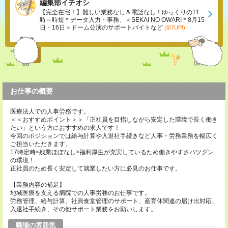
編集部イチオシ
【完全在宅！】難しい業務なし＆電話なし！ゆっくりの11
時～時短＊データ入力・事務、＜SEKAI NO OWARI＊8月15
日・16日＞ドーム公演のサポートバイトなど
(8/7UP!)
お仕事の概要
医療法人での人事労務です。
＜＜おすすめポイント＞＞「正社員を目指しながら安定した環境で長く働き
たい」という方におすすめの求人です！
今回のポジションでは給与計算や入退社手続きなど人事・労務業務を幅広く
ご担当いただきます。
17時定時×残業ほぼなし×福利厚生が充実しているため働きやすさバツグン
の環境！
正社員のため長く安定して就業したい方に必見のお仕事です。
【業務内容の補足】
地域医療を支える病院での人事労務のお仕事です。
労務管理、給与計算、社員食堂管理のサポート、産育休関連の届け出対応、
入退社手続き、その他サポート業務をお願いします。
職場の雰囲気