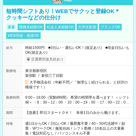
短時間シフトあり！WEBでサクッと登録OK＊
クッキーなどの仕分け
派遣
職種未経験OK
社会人未経験OK
大学生歓迎
ブランクOK
WEB登録・面接OK
時給1500円 ■日払い・週払いOK！(規定あり) ■現金日払いも
給与
OK(規定あり)
交通費別途支給あり
東京都新宿区
勤務地
新宿駅
/
新宿三丁目駅
大手物流会社（年齢不問／「無理なく続けられる」と好評の
職場です！）
9:00～18:00（実動8時間） 希望の時間帯を選べます！ ＜シフト
勤務時間
例＞ ・8：30～12：00 ・10：00～19：00 ・17：00～22：00
・13：00～22：00 ・22：00～翌6：00 など
【急募】即日スタートＯＫ！ 単発1日のみから働けます。
期間
週1日からOK
/
日払いOK
/
履歴書不要
/
40～50代活躍中
/
副
特徴
業・WワークOK
/
服装自由
/
シフト勤務
/
10名以上の大量募
集
/
電話対応なし
/
パソコンスキル不要