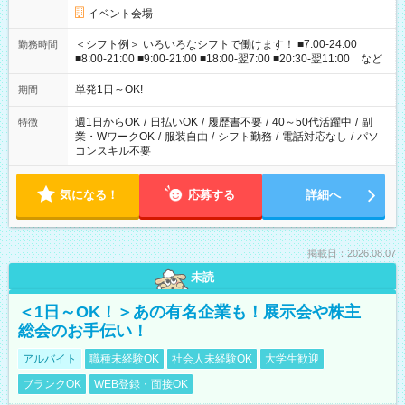
イベント会場
＜シフト例＞ いろいろなシフトで働けます！ ■7:00-24:00
勤務時間
■8:00-21:00 ■9:00-21:00 ■18:00-翌7:00 ■20:30-翌11:00 など
単発1日～OK!
期間
週1日からOK
/
日払いOK
/
履歴書不要
/
40～50代活躍中
/
副
特徴
業・WワークOK
/
服装自由
/
シフト勤務
/
電話対応なし
/
パソ
コンスキル不要
気になる！
応募する
詳細へ
掲載日：2026.08.07
未読
＜1日～OK！＞あの有名企業も！展示会や株主
総会のお手伝い！
アルバイト
職種未経験OK
社会人未経験OK
大学生歓迎
ブランクOK
WEB登録・面接OK