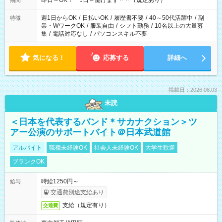
即日～OK！ 1日～働けます＾＾（規定あり）
期間
週1日からOK
/
日払いOK
/
履歴書不要
/
40～50代活躍中
/
副
特徴
業・WワークOK
/
服装自由
/
シフト勤務
/
10名以上の大量募
集
/
電話対応なし
/
パソコンスキル不要
気になる！
応募する
詳細へ
掲載日：2026.08.03
未読
＜日本を代表するバンド＊サカナクション＞ツ
アー公演のサポートバイト＠日本武道館
アルバイト
職種未経験OK
社会人未経験OK
大学生歓迎
ブランクOK
時給1250円～
給与
交通費別途支給あり
支給（規定有り）
交通費