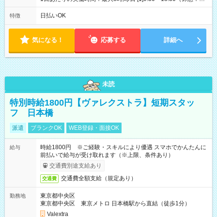
時間） [2]15:30～19:30（休憩：なし） ・平日のみ週3日 【土日
祝】9:30～18:30(実働8時間)【平日】15:30～19:30(実働4時間)
日払いOK
特徴
気になる！
応募する
詳細へ
未読
特別時給1800円【ヴァレクストラ】短期スタッ
フ 日本橋
派遣
ブランクOK
WEB登録・面接OK
時給1800円 ※ご経験・スキルにより優遇 スマホでかんたんに
給与
前払いで給与が受け取れます（※上限、条件あり）
交通費別途支給あり
交通費全額支給（規定あり）
交通費
東京都中央区
勤務地
東京都中央区 東京メトロ 日本橋駅から直結（徒歩1分）
Valextra