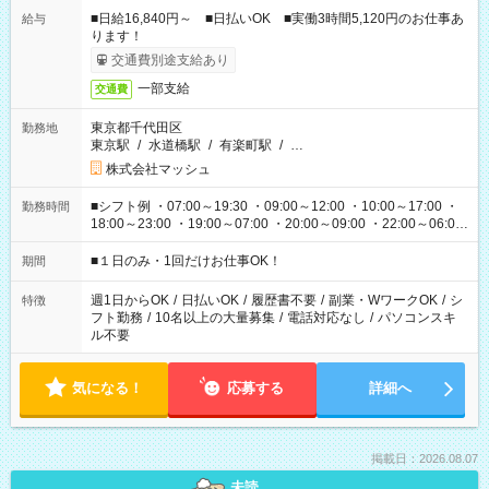
■日給16,840円～ ■日払いOK ■実働3時間5,120円のお仕事あ
給与
ります！
交通費別途支給あり
一部支給
交通費
東京都千代田区
勤務地
東京駅
/
水道橋駅
/
有楽町駅
/
…
株式会社マッシュ
■シフト例 ・07:00～19:30 ・09:00～12:00 ・10:00～17:00 ・
勤務時間
18:00～23:00 ・19:00～07:00 ・20:00～09:00 ・22:00～06:00
etc ★最短で3時間で5,120円のお仕事から 15時間で2万円近く稼
げるお仕事も！ ご希望のお時間に合わせてご紹介！ ※シフトは
■１日のみ・1回だけお仕事OK！
期間
現場によって異なります。 ※勿論、休憩時間はあるのでご安心
ください！
週1日からOK
/
日払いOK
/
履歴書不要
/
副業・WワークOK
/
シ
特徴
フト勤務
/
10名以上の大量募集
/
電話対応なし
/
パソコンスキ
ル不要
気になる！
応募する
詳細へ
掲載日：2026.08.07
未読