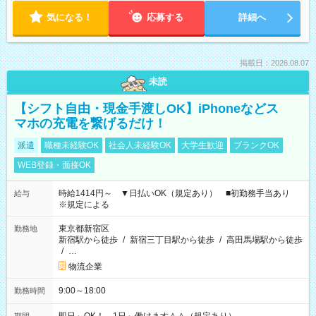
気になる！
応募する
詳細へ
掲載日：2026.08.07
未読
【シフト自由・現金手渡しOK】iPhoneなどス
マホの充電を繋げるだけ！
派遣
職種未経験OK
社会人未経験OK
大学生歓迎
ブランクOK
WEB登録・面接OK
時給1414円～ ▼日払いOK（規定あり） ■初勤務手当あり
給与
※規定による
東京都新宿区
勤務地
新宿駅から徒歩
/
新宿三丁目駅から徒歩
/
高田馬場駅から徒歩
/
…
物流企業
9:00～18:00
勤務時間