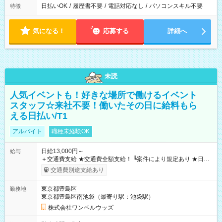
日払いOK
/
履歴書不要
/
電話対応なし
/
パソコンスキル不要
特徴
気になる！
応募する
詳細へ
未読
人気イベントも！好きな場所で働けるイベント
スタッフ☆来社不要！働いたその日に給料もら
える日払い/T1
アルバイト
職種未経験OK
日給13,000円～
給与
＋交通費支給 ★交通費全額支給！ ┗案件により規定あり ★日払
いOK！（規定あり） ┗働いたその日に現金GET♪ お仕事後はコ
交通費別途支給あり
ンビニATMから 日払い分を引き落とせます！ 【試用期間】試
用期間なし
東京都豊島区
勤務地
東京都豊島区南池袋（最寄り駅：池袋駅）
株式会社ワンベルウッズ