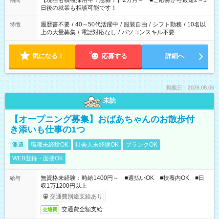
【現在も積極採用中！急募！】2カ月～ ■ご応募から最短2～3
期間
の方へ 今ご覧のお仕事で希望する勤務時間と、もう1つのお仕事
日後の就業も相談可能です！
の勤務時間。 合計で週40時間を超える場合は応募できません。
履歴書不要
/
40～50代活躍中
/
服装自由
/
シフト勤務
/
10名以
特徴
上の大量募集
/
電話対応なし
/
パソコンスキル不要
気になる！
応募する
詳細へ
掲載日：2026.08.06
未読
【オープニング募集】おばあちゃんのお散歩付
き添いも仕事の1つ
派遣
職種未経験OK
社会人未経験OK
ブランクOK
WEB登録・面接OK
無資格未経験：時給1400円～ ■週払いOK ■扶養内OK ■日
給与
収1万1200円以上
交通費別途支給あり
交通費全額支給
交通費