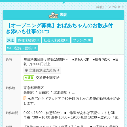
掲載日：2026.08.09
未読
【オープニング募集】おばあちゃんのお散歩付
き添いも仕事の1つ
派遣
職種未経験OK
社会人未経験OK
ブランクOK
WEB登録・面接OK
無資格未経験：時給1500円～ ■週払いOK ■扶養内OK ■日
給与
収1万2000円以上
交通費別途支給あり
交通費全額支給
交通費
東京都豊島区
勤務地
巣鴨駅
/
目白駅
/
北池袋駅
/
…
≪自宅からドアtoドアで30分以内！≫ご希望の勤務地を紹介
します。
9:00～18:00（休憩60分） ■ご希望があれば下記シフトもOK！
勤務時間
早番 7:00～16:00 遅番 10:00～19:00 夜勤 16:30～翌9:30 「家族
と休みを合わせたい」 「余裕を持って夕飯の準備がしたい」
「できれば残業はしたくない」 など、ご希望を教えてください