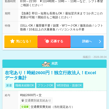
8:00～22:00 ▼1日4時間～ 10時～・11時～など、シフト希望
勤務時間
ご相談ください！
【急募】即日～短期も長期もOK！最短翌月末まで 1か月ごとの
期間
更新が可能！開始日もご相談ください！
日払いOK
/
履歴書不要
/
副業・WワークOK
/
服装自由
/
シフト
特徴
勤務
/
10名以上の大量募集
/
パソコンスキル不要
気になる！
応募する
詳細へ
掲載日：2026.08.04
未読
在宅あり！時給2600円！独立行政法人！Excel
データ集計
派遣
職種未経験OK
ブランクOK
WEB登録・面接OK
時給2600円＋交
給与
交通費別途支給あり
交通費実費支給（当社規定あり）
交通費