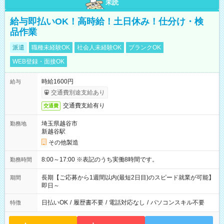
未読
給与即払いOK！高時給！土日休み！仕分け・検
品作業
派遣
職種未経験OK
社会人未経験OK
ブランクOK
WEB登録・面接OK
時給1600円
給与
交通費別途支給あり
交通費支給有り
交通費
埼玉県越谷市
勤務地
新越谷駅
その他製造
8:00～17:00 ※表記のうち実働8時間です。
勤務時間
長期【ご応募から1週間以内(最短2日目)のスピード就業が可能】
期間
即日～
日払いOK
/
履歴書不要
/
電話対応なし
/
パソコンスキル不要
特徴