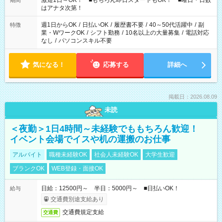
激短1日～OK！ ■もちろん即日スタートもOK！ ■曜日・日数
期間
はアナタ次第！
週1日からOK
/
日払いOK
/
履歴書不要
/
40～50代活躍中
/
副
特徴
業・WワークOK
/
シフト勤務
/
10名以上の大量募集
/
電話対応
なし
/
パソコンスキル不要
気になる！
応募する
詳細へ
掲載日：2026.08.09
未読
＜夜勤＞1日4時間～未経験でももちろん歓迎！
イベント会場でイスや机の運搬のお仕事
アルバイト
職種未経験OK
社会人未経験OK
大学生歓迎
ブランクOK
WEB登録・面接OK
日給：12500円～ 半日：5000円～ ■日払いOK！
給与
交通費別途支給あり
交通費規定支給
交通費