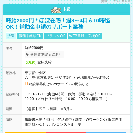
掲載日：2026.08.08
未読
時給2600円＊ほぼ在宅！週3～4日＆16時迄
OK！補助金申請のサポート業務
派遣
職種未経験OK
ブランクOK
WEB登録・面接OK
時給2600円
給与
交通費別途支給あり
全額支給
交通費
東京都中央区
勤務地
八丁堀(東京都)駅から徒歩2分
/
茅場町駅から徒歩6分
建設業界向けのAIサービスの提供など
10:00～17:00(実働6時間 休憩1時間) ※定時：10:00～
勤務時間
19:00（※終わりの時間：16:00～19:00で相談可！）
【急募】即日～長期 ※8月～！
期間
履歴書不要
/
40～50代活躍中
/
副業・WワークOK
/
服装自由
/
特徴
電話対応なし
/
パソコンスキル不要