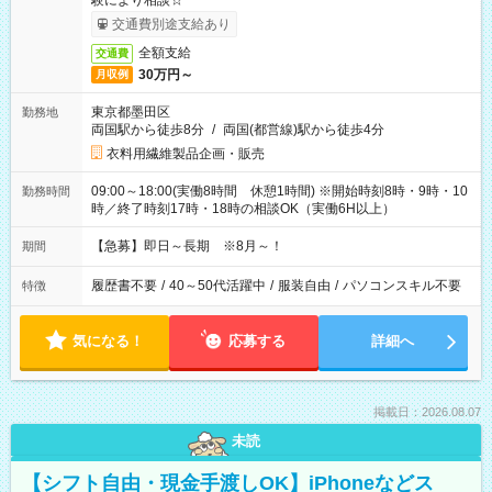
験により相談☆
交通費別途支給あり
全額支給
交通費
30万円～
月収例
東京都墨田区
勤務地
両国駅から徒歩8分
/
両国(都営線)駅から徒歩4分
衣料用繊維製品企画・販売
09:00～18:00(実働8時間 休憩1時間) ※開始時刻8時・9時・10
勤務時間
時／終了時刻17時・18時の相談OK（実働6H以上）
【急募】即日～長期 ※8月～！
期間
履歴書不要
/
40～50代活躍中
/
服装自由
/
パソコンスキル不要
特徴
気になる！
応募する
詳細へ
掲載日：2026.08.07
未読
【シフト自由・現金手渡しOK】iPhoneなどス