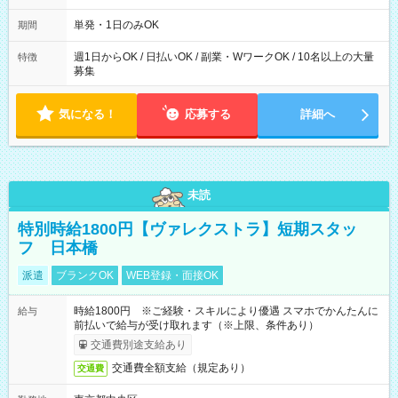
～21：00
単発・1日のみOK
期間
週1日からOK / 日払いOK / 副業・WワークOK / 10名以上の大量
特徴
募集
気になる！
応募する
詳細へ
未読
特別時給1800円【ヴァレクストラ】短期スタッ
フ 日本橋
派遣
ブランクOK
WEB登録・面接OK
時給1800円 ※ご経験・スキルにより優遇 スマホでかんたんに
給与
前払いで給与が受け取れます（※上限、条件あり）
交通費別途支給あり
交通費全額支給（規定あり）
交通費