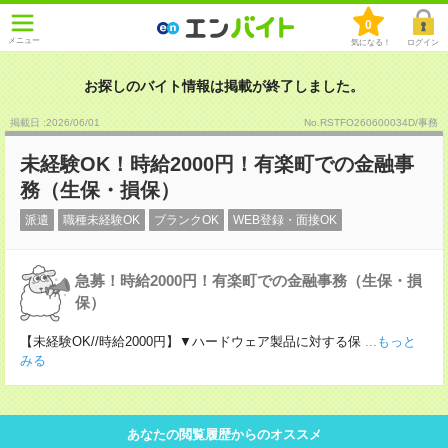
0
メニュー
気になる！
ログイン
お探しのバイト情報は掲載が終了しました。
掲載日 :2026
/
06
/
01
No.RSTFO260600034D/事務
未経験OK！時給2000円！有楽町での金融事
務（生保・損保）
派遣
職種未経験OK
ブランクOK
WEB登録・面接OK
急募！時給2000円！有楽町での金融事務（生保・損
保）
【未経験OK//時給2000円】▼ハードウェア製品に対する保
...もっと
みる
あなたの閲覧履歴からのオススメ