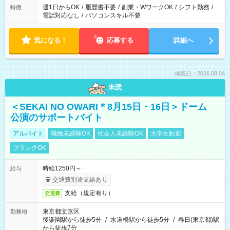
週1日からOK
/
履歴書不要
/
副業・WワークOK
/
シフト勤務
/
特徴
電話対応なし
/
パソコンスキル不要
気になる！
応募する
詳細へ
掲載日：2026.08.04
未読
＜SEKAI NO OWARI＊8月15日・16日＞ドーム
公演のサポートバイト
アルバイト
職種未経験OK
社会人未経験OK
大学生歓迎
ブランクOK
時給1250円～
給与
交通費別途支給あり
支給（規定有り）
交通費
東京都文京区
勤務地
後楽園駅から徒歩5分
/
水道橋駅から徒歩5分
/
春日(東京都)駅
から徒歩7分