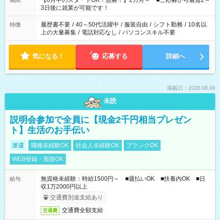
【8月中のスタートOK！急募！】2カ月～ ■ご応募から最短2～
期間
ね。 ※Wワーク希望の方へ 今ご覧のお仕事で希望する勤務時間
3日後に就業が可能です！
と、もう1つのお仕事の勤務時間。 合計で週40時間を超える場
合は応募できません。
履歴書不要
/
40～50代活躍中
/
服装自由
/
シフト勤務
/
10名以
特徴
上の大量募集
/
電話対応なし
/
パソコンスキル不要
気になる！
応募する
詳細へ
掲載日：2026.08.09
未読
説明会参加で全員に【現金2千円相当プレゼン
ト】生活のお手伝い
派遣
職種未経験OK
社会人未経験OK
ブランクOK
WEB登録・面接OK
無資格未経験：時給1500円～ ■週払いOK ■扶養内OK ■日
給与
収1万2000円以上
交通費別途支給あり
交通費全額支給
交通費