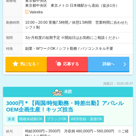
東京都中央区
勤務地
東京都中央区 東京メトロ 日本橋駅から直結（徒歩1分）
Valextra
10:00～20:00 実働7.5時間／休憩1.5時間 営業時間に合わせた
勤務時間
シフト制
3か月程度の短期予定 ※開始日はお気軽にご相談ください
期間
副業・WワークOK
/
シフト勤務
/
パソコンスキル不要
特徴
気になる！
応募する
詳細へ
掲載日：2026.08.07
未読
3000円＊【両国/時短勤務・時差出勤】アパレル
OEM企画生産！キッズ担当
派遣
職種未経験OK
ブランクOK
WEB登録・面接OK
時給3000円～3500円 月収例 480,000円～560,000円 ☆ご経
給与