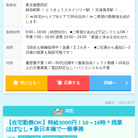
東京都墨田区
勤務地
錦糸町駅
/
とうきょうスカイツリー駅
/
京成曳舟駅
/
…
≪自宅からドアtoドアで30分以内！≫ご希望の勤務地を紹介
します。
9:00～18:00（休憩60分） ■ご希望があれば下記シフトもOK！
勤務時間
早番 7:00～16:00 遅番 10:00～19:00 「家族と休みを合わせた
い」 「余裕を持って夕飯の準備がしたい」 「できれば残業はし
たくない」 など、ご希望を教えてくださいね。 ※Wワーク希望
【現在も積極採用中！急募！】2カ月～ ■ご応募から最短2～3
期間
の方へ 今ご覧のお仕事で希望する勤務時間と、もう1つのお仕事
日後の就業も相談可能です！
の勤務時間。 合計で週40時間を超える場合は応募できません。
履歴書不要
/
40～50代活躍中
/
服装自由
/
シフト勤務
/
10名以
特徴
上の大量募集
/
電話対応なし
/
パソコンスキル不要
気になる！
応募する
詳細へ
掲載日：2026.08.07
未読
【在宅勤務OK】時給3000円！10～16時＊残業
ほぼなし▼新日本橋で一般事務