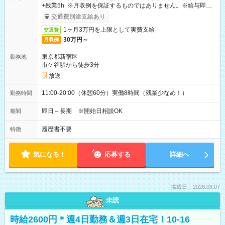
+残業5h ※月収例を保証するものではありません。※給与即受
取りサービス利用可（利用条件有）
交通費別途支給あり
1ヶ月3万円を上限として実費支給
交通費
30万円～
月収例
東京都新宿区
勤務地
市ケ谷駅から徒歩3分
放送
11:00-20:00（休憩60分）実働8時間（残業少なめ！）
勤務時間
即日～長期 ※開始日相談OK
期間
履歴書不要
特徴
気になる！
応募する
詳細へ
掲載日：2026.08.07
未読
時給2600円＊週4日勤務＆週3日在宅！10-16