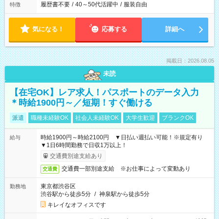
履歴書不要
/
40～50代活躍中
/
服装自由
特徴
気になる！
応募する
詳細へ
掲載日：2026.08.05
未読
【在宅OK】レア求人！パスポートのデータ入力
＊時給1900円～／短期！すぐ働ける
派遣
職種未経験OK
社会人未経験OK
大学生歓迎
ブランクOK
時給1900円～時給2100円 ▼日払い週払い可能！※規定有り
給与
▼1日6時間勤務で日収1万以上！
交通費別途支給あり
交通費一部別途支給 ※お仕事によって変動あり
交通費
東京都渋谷区
勤務地
渋谷駅から徒歩5分
/
神泉駅から徒歩5分
キレイなオフィスです