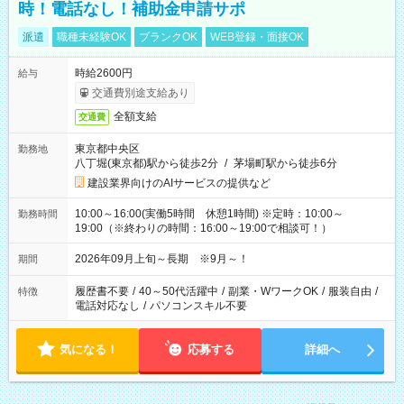
時！電話なし！補助金申請サポ
派遣
職種未経験OK
ブランクOK
WEB登録・面接OK
時給2600円
給与
交通費別途支給あり
全額支給
交通費
東京都中央区
勤務地
八丁堀(東京都)駅から徒歩2分
/
茅場町駅から徒歩6分
建設業界向けのAIサービスの提供など
10:00～16:00(実働5時間 休憩1時間) ※定時：10:00～
勤務時間
19:00（※終わりの時間：16:00～19:00で相談可！）
2026年09月上旬～長期 ※9月～！
期間
履歴書不要
/
40～50代活躍中
/
副業・WワークOK
/
服装自由
/
特徴
電話対応なし
/
パソコンスキル不要
気になる！
応募する
詳細へ