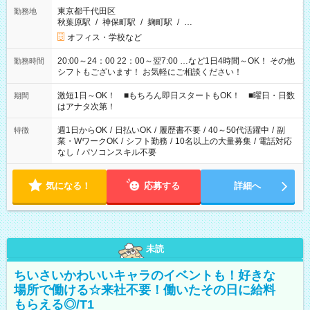
東京都千代田区
勤務地
秋葉原駅
/
神保町駅
/
麹町駅
/
…
オフィス・学校など
20:00～24：00 22：00～翌7:00 …など1日4時間～OK！ その他
勤務時間
シフトもございます！ お気軽にご相談ください！
激短1日～OK！ ■もちろん即日スタートもOK！ ■曜日・日数
期間
はアナタ次第！
週1日からOK
/
日払いOK
/
履歴書不要
/
40～50代活躍中
/
副
特徴
業・WワークOK
/
シフト勤務
/
10名以上の大量募集
/
電話対応
なし
/
パソコンスキル不要
気になる！
応募する
詳細へ
未読
ちいさいかわいいキャラのイベントも！好きな
場所で働ける☆来社不要！働いたその日に給料
もらえる◎/T1