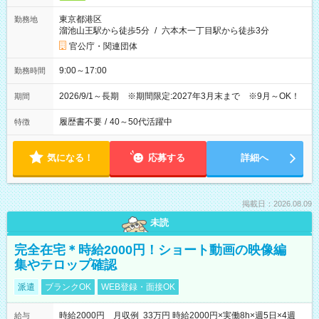
東京都港区
勤務地
溜池山王駅から徒歩5分
/
六本木一丁目駅から徒歩3分
官公庁・関連団体
9:00～17:00
勤務時間
2026/9/1～長期 ※期間限定:2027年3月末まで ※9月～OK！
期間
履歴書不要
/
40～50代活躍中
特徴
気になる！
応募する
詳細へ
掲載日：2026.08.09
未読
完全在宅＊時給2000円！ショート動画の映像編
集やテロップ確認
派遣
ブランクOK
WEB登録・面接OK
時給2000円 月収例 33万円 時給2000円×実働8h×週5日×4週
給与