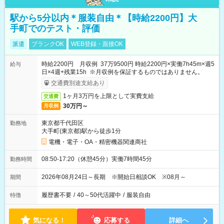
駅から5分以内＊服装自由＊【時給2200円】大
手町でのテスト・評価
派遣
ブランクOK
WEB登録・面接OK
時給2200円 月収例 37万9500円 時給2200円×実働7h45m×週5
給与
日×4週+残業15h ※月収例を保証するものではありません。
交通費別途支給あり
1ヶ月3万円を上限として実費支給
交通費
30万円～
月収例
東京都千代田区
勤務地
大手町(東京都)駅から徒歩1分
電機・電子・OA・精密機器関連商社
08:50-17:20（休憩45分）実働7時間45分
勤務時間
2026年08月24日～長期 ※開始日相談OK ※08月～
期間
履歴書不要
/
40～50代活躍中
/
服装自由
特徴
気になる！
応募する
詳細へ