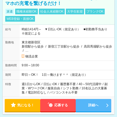
マホの充電を繋げるだけ！
派遣
職種未経験OK
社会人未経験OK
大学生歓迎
ブランクOK
WEB登録・面接OK
時給1414円～ ▼日払いOK（規定あり） ■初勤務手当あり
給与
※規定による
東京都新宿区
勤務地
新宿駅から徒歩
/
新宿三丁目駅から徒歩
/
高田馬場駅から徒歩
/
…
物流企業
9:00～18:00
勤務時間
即日～OK！ 1日～働けます＾＾（規定あり）
期間
週1日からOK
/
日払いOK
/
履歴書不要
/
40～50代活躍中
/
副
特徴
業・WワークOK
/
服装自由
/
シフト勤務
/
10名以上の大量募
集
/
電話対応なし
/
パソコンスキル不要
気になる！
応募する
詳細へ