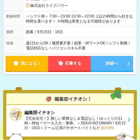
株式会社ライブパワー
＜シフト例＞ 7:00～23:00 13:30～22:00 上記の時間から好きな
勤務時間
時間を選べます！ ※時間は変更となる可能性があります
急募！8月15日・16日
期間
週1日からOK
/
履歴書不要
/
副業・WワークOK
/
シフト勤務
/
特徴
電話対応なし
/
パソコンスキル不要
気になる！
応募する
詳細へ
編集部イチオシ
【完全在宅！】難しい業務なし＆電話なし！ゆっくりの11
時～時短＊データ入力・事務、＜SEKAI NO OWARI＊8月15
日・16日＞ドーム公演のサポートバイトなど
(8/7UP!)