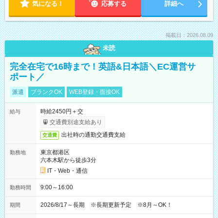
気になる！
応募する
詳細へ
掲載日：2026.08.09
未読
完全在宅で16時まで！英語&日本語＼EC運営サ
ポート／
派遣
ブランクOK
WEB登録・面接OK
時給2450円＋交
給与
交通費別途支給あり
出社時の通勤交通費支給
交通費
東京都港区
勤務地
六本木駅から徒歩3分
IT・Web・通信
9:00～16:00
勤務時間
2026/8/17～長期 ※長期更新予定 ※8月～OK！
期間