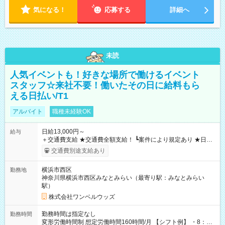
気になる！
応募する
詳細へ
未読
人気イベントも！好きな場所で働けるイベント
スタッフ☆来社不要！働いたその日に給料もら
える日払い/T1
アルバイト
職種未経験OK
日給13,000円～
給与
＋交通費支給 ★交通費全額支給！ ┗案件により規定あり ★日払
いOK！（規定あり） ┗働いたその日に現金GET♪ お仕事後はコ
交通費別途支給あり
ンビニATMから 日払い分を引き落とせます！ 【試用期間】試
用期間なし
横浜市西区
勤務地
神奈川県横浜市西区みなとみらい（最寄り駅：みなとみらい
駅）
株式会社ワンベルウッズ
勤務時間は指定なし
勤務時間
変形労働時間制 想定労働時間160時間/月 【シフト例】 ・8：00