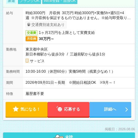
派遣
ブランクOK
WEB登録・面接OK
時給3000円 月収例 30万円 時給3000円×実働5h×週5日×4
給与
週 ※月収例を保証するものではありません。※給与即受取りサ
ービス利用可（利用条件有）
交通費別途支給あり
1ヶ月3万円を上限として実費支給
交通費
30万円～
月収例
東京都中央区
勤務地
新日本橋駅から徒歩3分
/
三越前駅から徒歩1分
サ－ビス
10:00-16:00（休憩60分）実働5時間（残業少なめ！）
勤務時間
2026年09月01日～長期 ※開始日相談OK ※9月～！
期間
履歴書不要
特徴
気になる！
応募する
詳細へ
掲載日：2026.08.06
未読