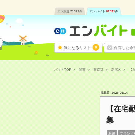
エン派遣
71573
件
エン バイト
82531
件
0
気になるリスト
保存した希
バイトTOP
関東
東京都
新宿区
【在
掲載日 :
2026
/
06
/
14
【在宅勤
集
派遣
ブランク