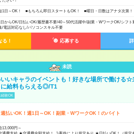
ください！
短1日～OK！ ■もちろん即日スタートもOK！ ■曜日・日数はアナタ次第！
1日からOK
/
日払いOK
/
履歴書不要
/
40～50代活躍中
/
副業・WワークOK
/
シフト
集
/
電話対応なし
/
パソコンスキル不要
なる！
応募する
詳
未読
わいいキャラのイベントも！好きな場所で働ける☆
に給料もらえる◎/T1
経験OK
週払いOK！週1日～OK！副業・WワークOK！のバイト
13,000円～
交通費支給 ★交通費全額支給！ ┗案件により規定あり ★日払いOK！（規定