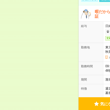
暇だか
証
日
給与
交
東
勤務地
秋
09
勤務時間
4
激
期間
週
特徴
募
気に