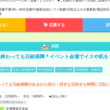
8月中のスタートOK！急募！】2カ月～ ■ご応募から最短2～3日後に就業が
歴書不要
/
40～50代活躍中
/
服装自由
/
シフト勤務
/
10名以上の大量募集
/
電話対応
要
なる！
応募する
詳
未読
く終わっても日給保障＊イベント会場でイスや机を
経験OK
社会人未経験OK
大学生歓迎
ブランクOK
WEB登録・面接OK
わっても日給保障があるから安心！好きな日好きな時間に日払
給：12500円～ 半日：5000円～ ■日払いOK！
交通費別途支給あり
交通費規定支給
通費