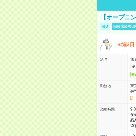
【オープニン
派遣
職種未経験O
≪週3日
無
給与
交
東
勤務地
巣
9:
勤務時間
夜
残
望