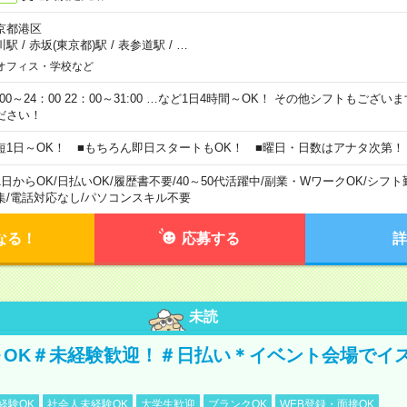
京都港区
川駅
/
赤坂(東京都)駅
/
表参道駅
/
…
オフィス・学校など
0:00～24：00 22：00～31:00 …など1日4時間～OK！ その他シフトもござ
ださい！
短1日～OK！ ■もちろん即日スタートもOK！ ■曜日・日数はアナタ次第！
1日からOK
/
日払いOK
/
履歴書不要
/
40～50代活躍中
/
副業・WワークOK
/
シフト
集
/
電話対応なし
/
パソコンスキル不要
なる！
応募する
詳
未読
～OK＃未経験歓迎！＃日払い＊イベント会場でイ
経験OK
社会人未経験OK
大学生歓迎
ブランクOK
WEB登録・面接OK