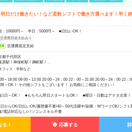
ら明日だけ働きたい！など柔軟シフトで働き方選べます！早く
給：10000円～ 半日：5000円～ ■日払いOK！
交通費別途支給あり
交通費規定支給
通費
京都千代田区
葉原駅
/
神保町駅
/
麹町駅
/
…
オフィス・学校など
:00～18:00 09:00～13:00 20:00～24：00 22：00～31:00 20:00～24：00 2
時間～OK！ その他シフトもございます！ お気軽にご相談ください！
短1日～OK！ ■もちろん即日スタートもOK！ ■曜日・日数はアナタ次第！
1日からOK
/
日払いOK
/
履歴書不要
/
40～50代活躍中
/
副業・WワークOK
/
シフト
集
/
電話対応なし
/
パソコンスキル不要
なる！
応募する
詳