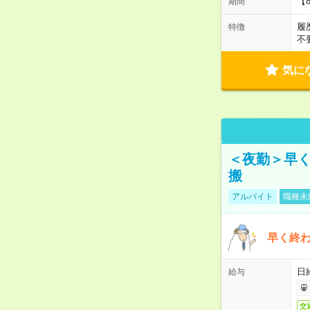
【
期間
履
特徴
不
気に
＜夜勤＞早
搬
アルバイト
職種未
早く終
日
給与
交