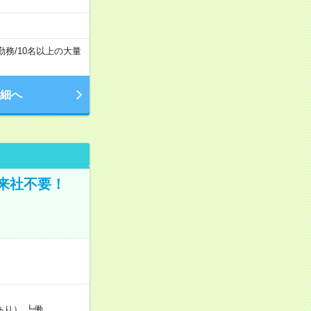
勤務
/
10名以上の大量
細へ
来社不要！
あり） ┗働…