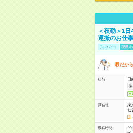
＜夜勤＞1日
運搬のお仕
アルバイト
職種未
暇だか
日
給与
交
東
勤務地
秋
2
勤務時間