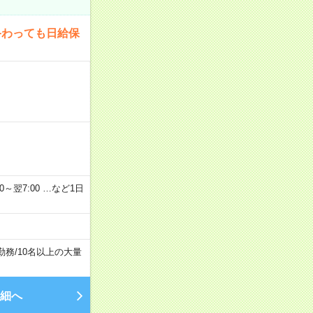
終わっても日給保
2：00～翌7:00 …など1日
勤務
/
10名以上の大量
細へ