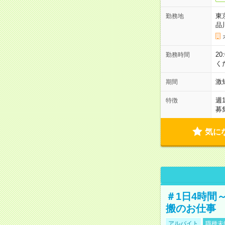
東
勤務地
品
2
勤務時間
く
激
期間
週
特徴
募
気に
＃1日4時間
搬のお仕事
アルバイト
職種未