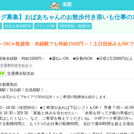
未読
グ募集】おばあちゃんのお散歩付き添いも仕事の
K
社会人未経験OK
ブランクOK
WEB登録・面接OK
～OK≫無資格・未経験でも時給1500円～！土日祝休みもOK
資格未経験：時給1500円～ ■週払いOK ■扶養内OK ■日収1万2000円以上
交通費別途支給あり
交通費全額支給
通費
京都豊島区
鴨駅
/
目白駅
/
北池袋駅
/
…
≪自宅からドアtoドアで30分以内！≫ご希望の勤務地を紹介します。
00～18:00（休憩60分） ■ご希望があれば下記シフトもOK！ 早番 7:00～16:00 遅
勤 16:30～翌9:30 「家族と休みを合わせたい」 「余裕を持って夕飯の準備
業はしたくない」 など、ご希望を教えてくださいね。 ※Wワーク希望の方へ
する勤務時間と、もう1つのお仕事の勤務時間。 合計で週40時間を超える場