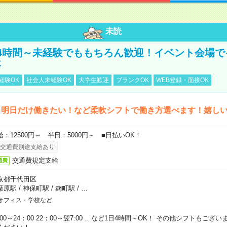
未読
4時間～未経験でももちろん歓迎！イベント会場で
事
経験OK
社会人未経験OK
大学生歓迎
ブランクOK
WEB登録・面接OK
ら明日だけ働きたい！など柔軟シフトで働き方選べます！嬉し
給：12500円～ 半日：5000円～ ■日払いOK！
交通費別途支給あり
交通費規定支給
通費
京都千代田区
葉原駅
/
神保町駅
/
麹町駅
/
…
オフィス・学校など
0:00～24：00 22：00～翌7:00 …など1日4時間～OK！ その他シフトもござ