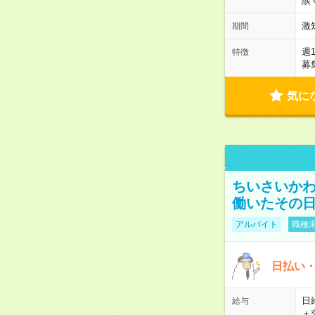
談
激
期間
週
特徴
募
気に
ちいさいか
働いたその日
アルバイト
職種未
日払い・
日給
給与
＋