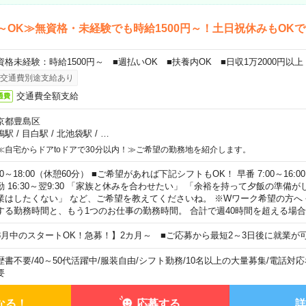
～OK≫無資格・未経験でも時給1500円～！土日祝休みもOK
資格未経験：時給1500円～ ■週払いOK ■扶養内OK ■日収1万2000円以上
交通費別途支給あり
交通費全額支給
通費
京都豊島区
鴨駅
/
目白駅
/
北池袋駅
/
…
≪自宅からドアtoドアで30分以内！≫ご希望の勤務地を紹介します。
00～18:00（休憩60分） ■ご希望があれば下記シフトもOK！ 早番 7:00～16:00 遅
勤 16:30～翌9:30 「家族と休みを合わせたい」 「余裕を持って夕飯の準備
業はしたくない」 など、ご希望を教えてくださいね。 ※Wワーク希望の方へ
する勤務時間と、もう1つのお仕事の勤務時間。 合計で週40時間を超える場
8月中のスタートOK！急募！】2カ月～ ■ご応募から最短2～3日後に就業が
歴書不要
/
40～50代活躍中
/
服装自由
/
シフト勤務
/
10名以上の大量募集
/
電話対応
要
なる！
応募する
詳