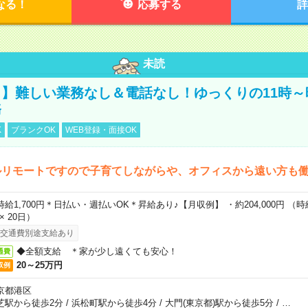
なる！
応募する
詳
未読
】難しい業務なし＆電話なし！ゆっくりの11時～
務
K
ブランクOK
WEB登録・面接OK
ルリモートですので子育てしながらや、オフィスから遠い方も
時給1,700円＊日払い・週払いOK＊昇給あり♪【月収例】 ・約204,000円 （時給1
 × 20日）
交通費別途支給あり
◆全額支給 ＊家が少し遠くても安心！
通費
20～25万円
収例
京都港区
芝駅から徒歩2分
/
浜松町駅から徒歩4分
/
大門(東京都)駅から徒歩5分
/
…