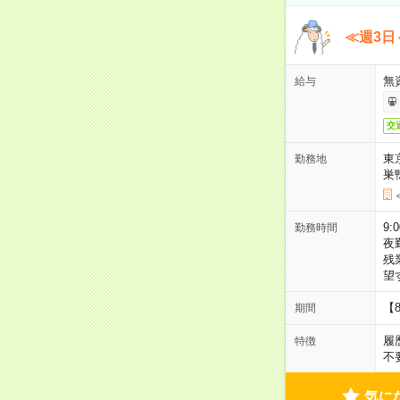
≪週3日
無
給与
交
東
勤務地
巣
9:
勤務時間
夜
残
望
【
期間
履
特徴
不
気に