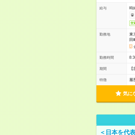
時
給与
交
東
勤務地
田
8:
勤務時間
【
期間
履
特徴
気に
＜日本を代