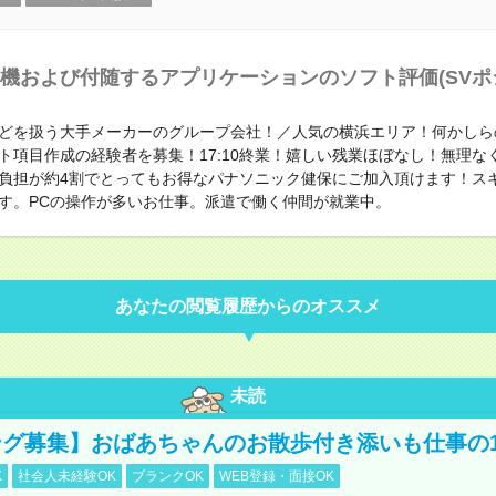
機および付随するアプリケーションのソフト評価(SVポ
どを扱う大手メーカーのグループ会社！／人気の横浜エリア！何かしら
ト項目作成の経験者を募集！17:10終業！嬉しい残業ほぼなし！無理な
負担が約4割でとってもお得なパナソニック健保にご加入頂けます！ス
す。PCの操作が多いお仕事。派遣で働く仲間が就業中。
あなたの閲覧履歴からのオススメ
未読
グ募集】おばあちゃんのお散歩付き添いも仕事の
K
社会人未経験OK
ブランクOK
WEB登録・面接OK