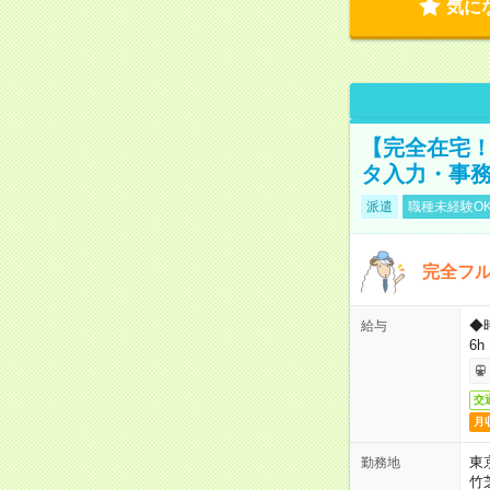
気に
【完全在宅！
タ入力・事
派遣
職種未経験O
完全フ
◆
給与
6h
交
月
東
勤務地
竹