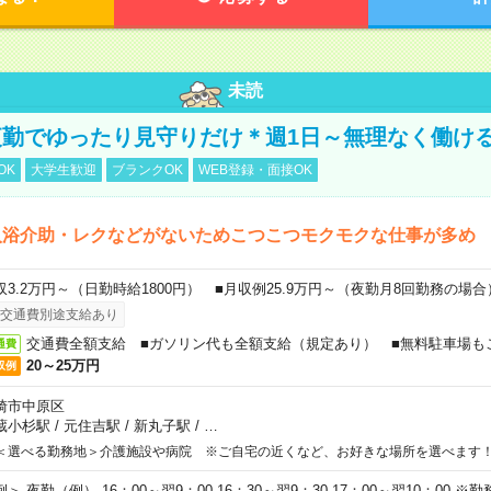
未読
勤でゆったり見守りだけ＊週1日～無理なく働け
OK
大学生歓迎
ブランクOK
WEB登録・面接OK
入浴介助・レクなどがないためこつこつモクモクな仕事が多め
収3.2万円～（日勤時給1800円） ■月収例25.9万円～（夜勤月8回勤務の場合
交通費別途支給あり
交通費全額支給 ■ガソリン代も全額支給（規定あり） ■無料駐車場も
通費
20～25万円
収例
崎市中原区
蔵小杉駅
/
元住吉駅
/
新丸子駅
/
…
＜選べる勤務地＞介護施設や病院 ※ご自宅の近くなど、お好きな場所を選べます
例＞ 夜勤（例） 16：00～翌9：00 16：30～翌9：30 17：00～翌10：00