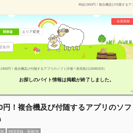
時給1900円！複合機及び付随するアプ
会員登録
エリア変更
関東版
望条件
1900円！複合機及び付随するアプリのソフト評価＊新高島(110088329）
お探しのバイト情報は掲載が終了しました。
N
00円！複合機及び付随するアプリのソ
島
OK
WEB登録・面接OK