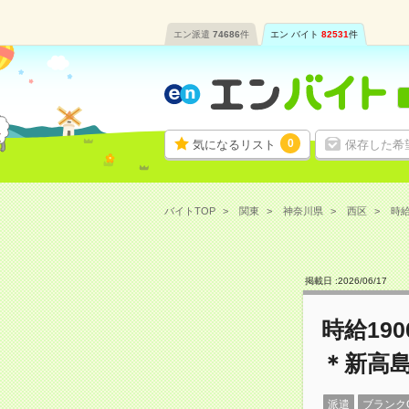
エン派遣
74686
件
エン バイト
82531
件
0
気になるリスト
保存した希
バイトTOP
関東
神奈川県
西区
時給
掲載日 :
2026
/
06
/
17
時給19
＊新高
派遣
ブランク