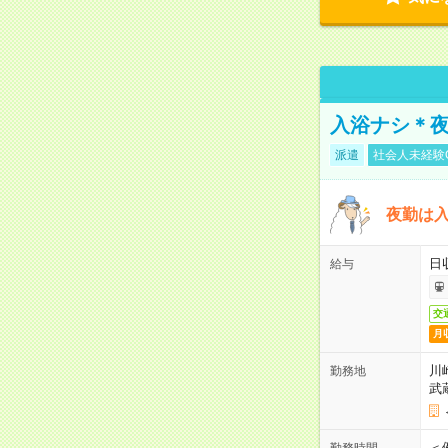
入浴ナシ＊夜
派遣
社会人未経験
夜勤は
日
給与
交
月
川
勤務地
武
＜
勤務時間