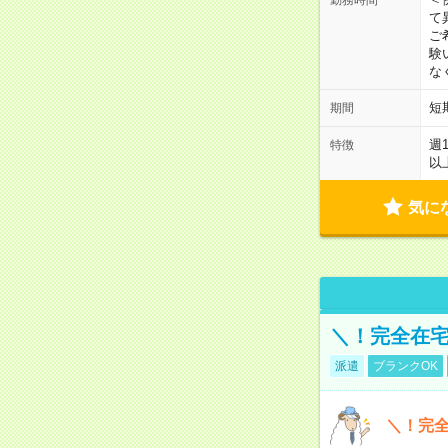
て
ご
験
な
短
期間
週
特徴
以
気に
＼！完全在宅
派遣
ブランクOK
＼！完全