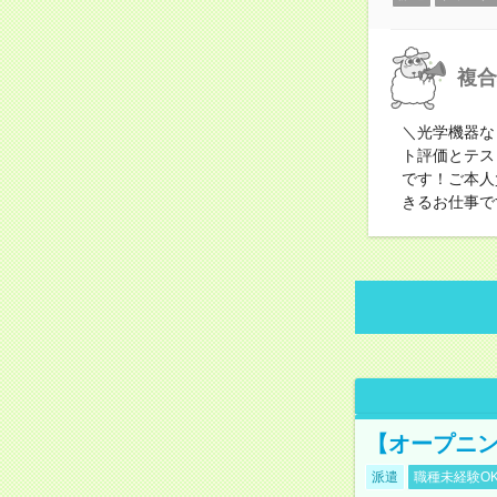
複合
＼光学機器な
ト評価とテス
です！ご本人
きるお仕事で
【オープニン
派遣
職種未経験O