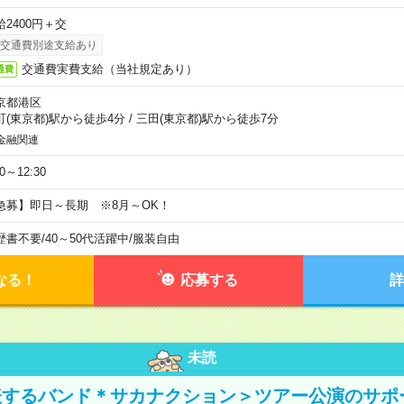
給2400円＋交
交通費別途支給あり
交通費実費支給（当社規定あり）
通費
京都港区
町(東京都)駅から徒歩4分
/
三田(東京都)駅から徒歩7分
金融関連
30～12:30
急募】即日～長期 ※8月～OK！
歴書不要
/
40～50代活躍中
/
服装自由
なる！
応募する
詳
未読
表するバンド＊サカナクション＞ツアー公演のサポ