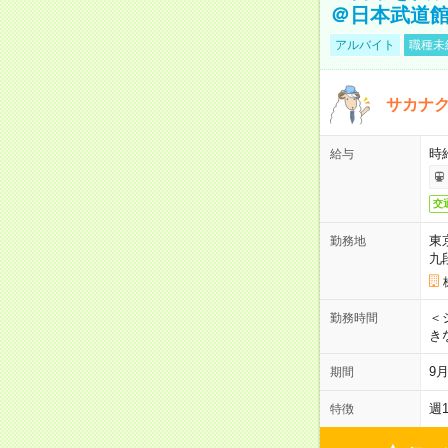
＠日本武道
アルバイト
職種未
サカナク
時
給与
交
東
勤務地
九
＜シ
勤務時間
き
9
期間
週
特徴