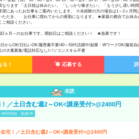
異なります 「土日祝は休みたい」 「しっかり稼ぎたい」 「もう少し遅い時
希望にあったお仕事をご案内いたします。 ※未経験の方の場合は1～2ヶ月間
いただき、 お仕事に慣れてからの夜勤になります。 ★家庭の都合でお休み
くご相談ください。
期2ヵ月～のお仕事です。開始日はご相談ください！ ★急募です！
1日からOK
/
日払いOK
/
履歴書不要
/
40～50代活躍中
/
副業・WワークOK
/
服装自
上の大量募集
/
電話対応なし
/
パソコンスキル不要
なる！
応募する
詳
未読
！／土日含む週2～OK<講座受付>@2400円
WEB登録・面接OK
在宅！／土日含む週2～OK<講座受付>@2400円