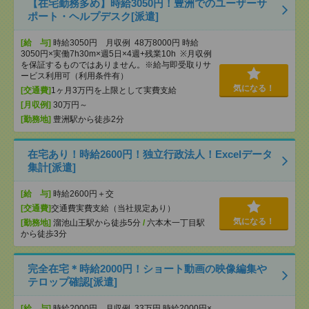
【在宅勤務多め】時給3050円！豊洲でのユーザーサ
ポート・ヘルプデスク[派遣]
[給 与]
時給3050円 月収例 48万8000円 時給
3050円×実働7h30m×週5日×4週+残業10h ※月収例
を保証するものではありません。※給与即受取りサ
ービス利用可（利用条件有）
気になる！
[交通費]
1ヶ月3万円を上限として実費支給
[月収例]
30万円～
[勤務地]
豊洲駅から徒歩2分
在宅あり！時給2600円！独立行政法人！Excelデータ
集計[派遣]
[給 与]
時給2600円＋交
[交通費]
交通費実費支給（当社規定あり）
気になる！
[勤務地]
溜池山王駅から徒歩5分
/
六本木一丁目駅
から徒歩3分
完全在宅＊時給2000円！ショート動画の映像編集や
テロップ確認[派遣]
[給 与]
時給2000円 月収例 33万円 時給2000円×