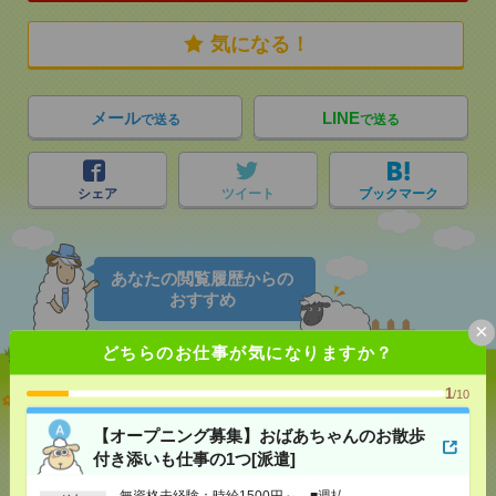
気になる！
メール
LINE
で送る
で送る
シェア
ツイート
ブックマーク
あなたの閲覧履歴からの
おすすめ
×
どちらのお仕事が気になりますか？
1
【オープニング募集】おばあちゃんのお散歩付き添
/10
いも仕事の1つ[派遣]
【オープニング募集】おばあちゃんのお散歩
付き添いも仕事の1つ[派遣]
[給 与]
無資格未経験：時給1500円～ ■週払い
OK ■扶養内OK ■日収1万2000円以上
無資格未経験：時給1500円～ ■週払