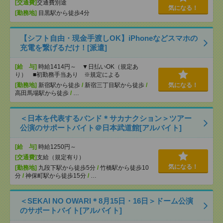
[交通費]
交通費別途
気になる！
[勤務地]
目黒駅から徒歩4分
【シフト自由・現金手渡しOK】iPhoneなどスマホの
充電を繋げるだけ！[派遣]
[給 与]
時給1414円～ ▼日払いOK（規定あ
り） ■初勤務手当あり ※規定による
[勤務地]
新宿駅から徒歩
/
新宿三丁目駅から徒歩
/
気になる！
高田馬場駅から徒歩
/
…
＜日本を代表するバンド＊サカナクション＞ツアー
公演のサポートバイト＠日本武道館[アルバイト]
[給 与]
時給1250円～
[交通費]
支給（規定有り）
気になる！
[勤務地]
九段下駅から徒歩5分
/
竹橋駅から徒歩10
分
/
神保町駅から徒歩15分
/
…
＜SEKAI NO OWARI＊8月15日・16日＞ドーム公演
のサポートバイト[アルバイト]