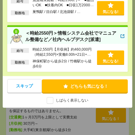
[交通費]
給与
交通費全額支給
気になる！
いOK ■扶養内OK ■日収1万2000円
[勤務地]
巣鴨駅
/
目白駅
/
北池袋駅
/
…
以上
巣鴨駅 / 目白駅 / 北池袋駅 / …
気になる!
勤務地
＜時給2550円＞情報システム会社でマニュアル整備
など／社内ヘルプデスク[派遣]
＜時給2550円＞情報システム会社でマニュア
ル整備など／社内ヘルプデスク[派遣]
[給 与]
時給2,550円【月収例】約460,000円（時
給2,550円×実働8.00h×21日+残業10h）+交通費
時給2,550円【月収例】約460,000円
給与
[交通費]
○通勤交通費の支給あり（当社規定によ
（時給2,550円×実働8.00h×21日+残
る）
気になる！
業10h）+交通費
神保町駅から徒歩2分 / 竹橋駅から徒
気になる!
[月収例]
勤務地
30万円～
歩6分
[勤務地]
神保町駅から徒歩2分
/
竹橋駅から徒歩6分
【在宅勤務OK】時給3150円！大手！大手町での運用
スキップ
どちらも気になる！
管理・保守[派遣]
しばらく表示しない
[給 与]
時給3150円 月収例 50万4000円 時給
3150円×実働7h30m×週5日×4週+残業10h ※月収例
を保証するものではありません。
[交通費]
1ヶ月3万円を上限として実費支給
気になる！
[月収例]
30万円～
[勤務地]
大手町(東京都)駅から徒歩1分