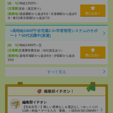
[給 与]
時給1250円～
[交通費]
支給（規定有り）
気になる！
[勤務地]
後楽園駅から徒歩5分
/
水道橋駅から徒歩5
分
/
春日(東京都)駅から徒歩7分
<高時給2400円*在宅週2-3>学習管理システムのサポ
ート＊50代活躍中[派遣]
[給 与]
時給2400円＋交
[交通費]
交通費実費支給（当社規定あり）
気になる！
[勤務地]
築地市場駅から徒歩6分
/
汐留駅から徒歩
10分
すべて見る
編集部イチオシ
【完全在宅！】難しい業務なし＆電話なし！ゆっくりの
11時～時短＊データ入力・事務、＜SEKAI NO OWARI＊