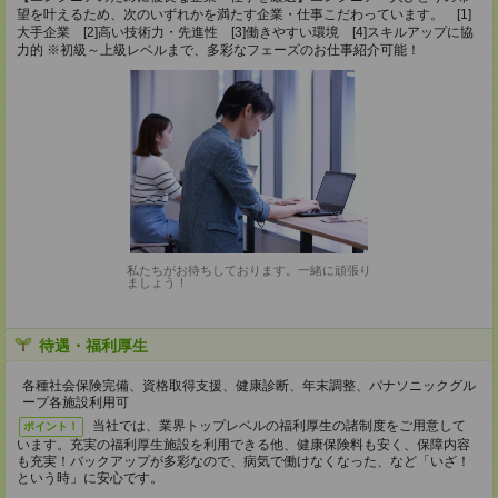
望を叶えるため、次のいずれかを満たす企業・仕事こだわっています。 [1]
大手企業 [2]高い技術力・先進性 [3]働きやすい環境 [4]スキルアップに協
力的 ※初級～上級レベルまで、多彩なフェーズのお仕事紹介可能！
私たちがお待ちしております。一緒に頑張り
ましょう！
待遇・福利厚生
各種社会保険完備、資格取得支援、健康診断、年末調整、パナソニックグル
ープ各施設利用可
当社では、業界トップレベルの福利厚生の諸制度をご用意して
ポイント！
います。充実の福利厚生施設を利用できる他、健康保険料も安く、保障内容
も充実！バックアップが多彩なので、病気で働けなくなった、など「いざ！
という時」に安心です。