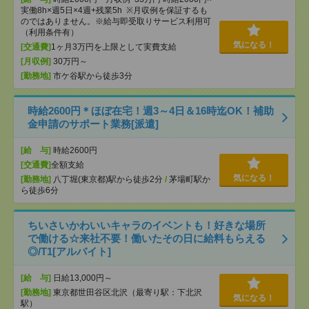
実働8h×週5日×4週+残業5h ※月収例を保証するも
のではありません。※給与即受取りサービス利用可
（利用条件有）
気になる！
[交通費]
1ヶ月3万円を上限として実費支給
[月収例]
30万円～
[勤務地]
市ケ谷駅から徒歩3分
時給2600円＊ほぼ在宅！週3～4日＆16時迄OK！補助
金申請のサポート業務[派遣]
[給 与]
時給2600円
[交通費]
全額支給
気になる！
[勤務地]
八丁堀(東京都)駅から徒歩2分
/
茅場町駅か
ら徒歩6分
ちいさいかわいいキャラのイベントも！好きな場所
で働ける☆来社不要！働いたその日に給料もらえる
◎/T1[アルバイト]
[給 与]
日給13,000円～
[勤務地]
東京都世田谷区北沢（最寄り駅：下北沢
気になる！
駅）