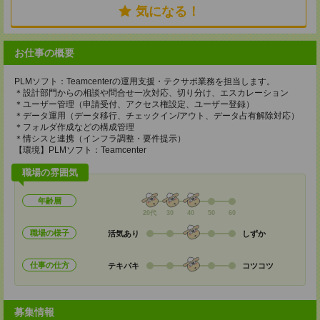
気になる！
お仕事の概要
PLMソフト：Teamcenterの運用支援・テクサポ業務を担当します。
＊設計部門からの相談や問合せ一次対応、切り分け、エスカレーション
＊ユーザー管理（申請受付、アクセス権設定、ユーザー登録）
＊データ運用（データ移行、チェックイン/アウト、データ占有解除対応）
＊フォルダ作成などの構成管理
＊情シスと連携（インフラ調整・要件提示）
【環境】PLMソフト：Teamcenter
職場の雰囲気
年齢層
20代
30
40
50
60
職場の様子
活気あり
しずか
仕事の仕方
テキパキ
コツコツ
募集情報