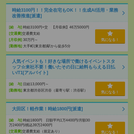
時給3100円！！完全在宅もOK！！生成AI活用・業務
改善推進[派遣]
[給 与]
時給3100円+交 【月収例】46万5000円
[交通費]
交通費支給
[月収例]
30万円～
気になる！
[勤務地]
大手町(東京都)駅から徒歩5分
人気イベントも！好きな場所で働けるイベントスタ
ッフ☆来社不要！働いたその日に給料もらえる日払
い/T1[アルバイト]
[給 与]
日給13,000円～
[勤務地]
東京都渋谷区渋谷（最寄り駅：渋谷駅）
気になる！
大田区！軽作業！時給1800円[派遣]
[給 与]
時給1800円 日額平均1万4400円/月額30
万2400円/残込39万2400円
[交通費]
交通費支給（規定あり）
気になる！