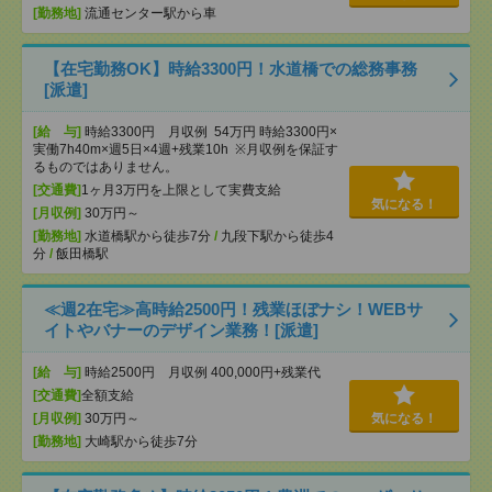
[勤務地]
流通センター駅から車
【在宅勤務OK】時給3300円！水道橋での総務事務
[派遣]
[給 与]
時給3300円 月収例 54万円 時給3300円×
実働7h40m×週5日×4週+残業10h ※月収例を保証す
るものではありません。
[交通費]
1ヶ月3万円を上限として実費支給
気になる！
[月収例]
30万円～
[勤務地]
水道橋駅から徒歩7分
/
九段下駅から徒歩4
分
/
飯田橋駅
≪週2在宅≫高時給2500円！残業ほぼナシ！WEBサ
イトやバナーのデザイン業務！[派遣]
[給 与]
時給2500円 月収例 400,000円+残業代
[交通費]
全額支給
[月収例]
30万円～
気になる！
[勤務地]
大崎駅から徒歩7分