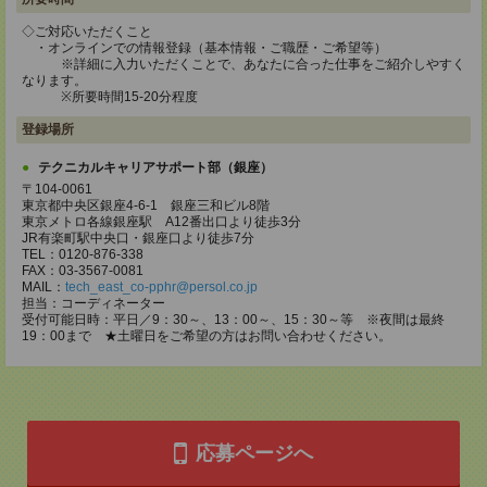
◇ご対応いただくこと
・オンラインでの情報登録（基本情報・ご職歴・ご希望等）
※詳細に入力いただくことで、あなたに合った仕事をご紹介しやすく
なります。
※所要時間15-20分程度
登録場所
テクニカルキャリアサポート部（銀座）
〒104-0061
東京都中央区銀座4-6-1 銀座三和ビル8階
東京メトロ各線銀座駅 A12番出口より徒歩3分
JR有楽町駅中央口・銀座口より徒歩7分
TEL：0120-876-338
FAX：03-3567-0081
MAIL：
tech_east_co-pphr@persol.co.jp
担当：コーディネーター
受付可能日時：平日／9：30～、13：00～、15：30～等 ※夜間は最終
19：00まで ★土曜日をご希望の方はお問い合わせください。
応募ページへ