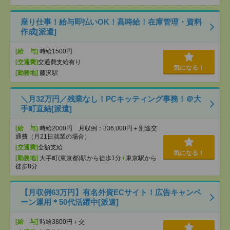
座り仕事！給与即払いOK！高時給！在庫管理・資料
作成[派遣]
[給 与]
時給1500円
[交通費]
交通費支給有り
気になる！
[勤務地]
藤沢駅
＼月32万円／残業なし！PCキッティング事務！＠大
手町直結[派遣]
[給 与]
時給2000円 月収例：336,000円＋別途交
通費（月21日就業の場合）
[交通費]
全額支給
気になる！
[勤務地]
大手町(東京都)駅から徒歩1分
/
東京駅から
徒歩8分
【月収例63万円】有名外資ECサイト！広告キャンペ
ーン運用＊50代活躍中[派遣]
[給 与]
時給3800円＋交