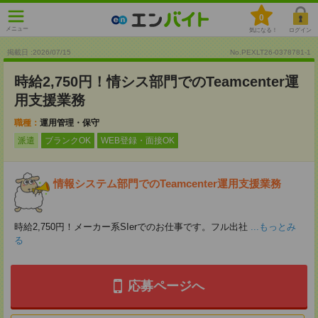
0
メニュー
気になる！
ログイン
掲載日 :2026
/
07
/
15
No.PEXLT26-0378781-1
時給2,750円！情シス部門でのTeamcenter運
用支援業務
職種：
運用管理・保守
派遣
ブランクOK
WEB登録・面接OK
情報システム部門でのTeamcenter運用支援業務
時給2,750円！メーカー系SIerでのお仕事です。フル出社
...もっとみ
る
応募ページへ