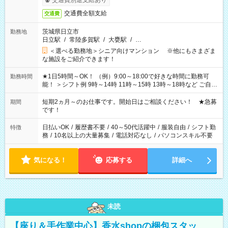
交通費別途支給あり
交通費全額支給
交通費
茨城県日立市
勤務地
日立駅
/
常陸多賀駅
/
大甕駅
/
…
＜選べる勤務地＞シニア向けマンション ※他にもさまざま
な施設をご紹介できます！
★1日5時間～OK！ （例）9:00～18:00で好きな時間に勤務可
勤務時間
能！ ＞シフト例 9時～14時 11時～15時 13時～18時など ご自身
のご都合に合わせて勤務時間をご相談ください！ ★家庭の都合
でお休みや時間の調整が必要な場合も遠慮なくご相談くださ
短期2ヵ月～のお仕事です。開始日はご相談ください！ ★急募
期間
い。
です！
日払いOK
/
履歴書不要
/
40～50代活躍中
/
服装自由
/
シフト勤
特徴
務
/
10名以上の大量募集
/
電話対応なし
/
パソコンスキル不要
気になる！
応募する
詳細へ
未読
【座り＆手作業中心】香水shopの梱包スタッ