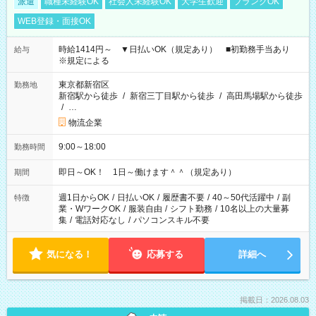
派遣
職種未経験OK
社会人未経験OK
大学生歓迎
ブランクOK
WEB登録・面接OK
時給1414円～ ▼日払いOK（規定あり） ■初勤務手当あり
給与
※規定による
東京都新宿区
勤務地
新宿駅から徒歩
/
新宿三丁目駅から徒歩
/
高田馬場駅から徒歩
/
…
物流企業
9:00～18:00
勤務時間
即日～OK！ 1日～働けます＾＾（規定あり）
期間
週1日からOK
/
日払いOK
/
履歴書不要
/
40～50代活躍中
/
副
特徴
業・WワークOK
/
服装自由
/
シフト勤務
/
10名以上の大量募
集
/
電話対応なし
/
パソコンスキル不要
気になる！
応募する
詳細へ
掲載日：2026.08.03