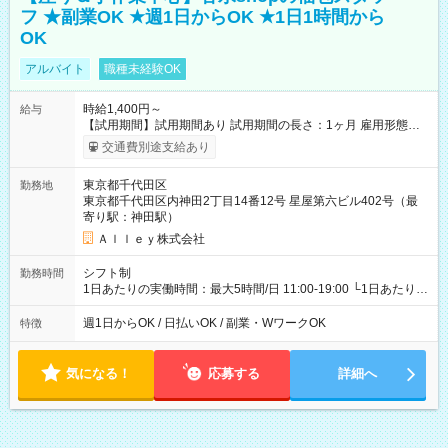
フ ★副業OK ★週1日からOK ★1日1時間から
OK
アルバイト
職種未経験OK
時給1,400円～
給与
【試用期間】試用期間あり 試用期間の長さ：1ヶ月 雇用形態、
給与は本採用時と同じです。
交通費別途支給あり
東京都千代田区
勤務地
東京都千代田区内神田2丁目14番12号 星屋第六ビル402号（最
寄り駅：神田駅）
Ａｌｌｅｙ株式会社
シフト制
勤務時間
1日あたりの実働時間：最大5時間/日 11:00-19:00 └1日あたりの
実働時間：1-5時間 └上記の時間帯内であれば、いつでも勤務可
能！ └平日・土曜日の中で、お好きな曜日でご勤務いただけま
週1日からOK / 日払いOK / 副業・WワークOK
特徴
す！ 【シフト例】 ・11:00～14:00 ・16:30～19:00 ・13:00～
18:00 などのように、自由な働き方が可能なお仕事です！
気になる！
応募する
詳細へ