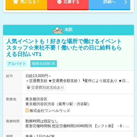
気になる！
応募する
詳細へ
未読
人気イベントも！好きな場所で働けるイベント
スタッフ☆来社不要！働いたその日に給料もら
える日払い/T1
アルバイト
職種未経験OK
日給13,000円～
給与
＋交通費支給 ★交通費全額支給！ ┗案件により規定あり ★日払
いOK！（規定あり） ┗働いたその日に現金GET♪ お仕事後はコ
交通費別途支給あり
ンビニATMから 日払い分を引き落とせます！ 【試用期間】試
用期間なし
東京都渋谷区
勤務地
東京都渋谷区渋谷（最寄り駅：渋谷駅）
株式会社ワンベルウッズ
勤務時間は指定なし
勤務時間
変形労働時間制 想定労働時間160時間/月 【シフト例】 ・8：00
～21：00
単発・1日のみOK
期間