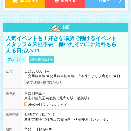
気になる！
応募する
詳細へ
未読
人気イベントも！好きな場所で働けるイベント
スタッフ☆来社不要！働いたその日に給料もら
える日払い/T1
アルバイト
職種未経験OK
日給13,000円～
給与
＋交通費支給 ★交通費全額支給！ ┗案件により規定あり ★日払
いOK！（規定あり） ┗働いたその日に現金GET♪ お仕事後はコ
交通費別途支給あり
ンビニATMから 日払い分を引き落とせます！ 【試用期間】試
用期間なし
東京都豊島区
勤務地
東京都豊島区南池袋（最寄り駅：池袋駅）
株式会社ワンベルウッズ
勤務時間は指定なし
勤務時間
変形労働時間制 想定労働時間160時間/月 【シフト例】 ・8：00
～21：00
単発・1日のみOK
期間