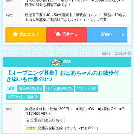
【現在も積極採用中！急募！】2カ月～ ■ご応募から最短2～3
期間
の方へ 今ご覧のお仕事で希望する勤務時間と、もう1つのお仕事
日後の就業も相談可能です！
の勤務時間。 合計で週40時間を超える場合は応募できません。
履歴書不要
/
40～50代活躍中
/
服装自由
/
シフト勤務
/
10名以
特徴
上の大量募集
/
電話対応なし
/
パソコンスキル不要
気になる！
応募する
詳細へ
掲載日：2026.08.09
未読
【オープニング募集】おばあちゃんのお散歩付
き添いも仕事の1つ
派遣
職種未経験OK
社会人未経験OK
ブランクOK
WEB登録・面接OK
無資格未経験：時給1300円～ ■週払いOK ■扶養内OK ■日
給与
収1万400円以上
交通費別途支給あり
交通費全額支給（ガソリン代もOK！）
交通費