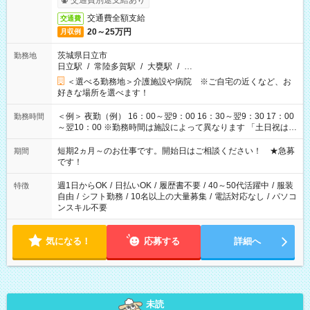
交通費別途支給あり
交通費全額支給
交通費
20～25万円
月収例
茨城県日立市
勤務地
日立駅
/
常陸多賀駅
/
大甕駅
/
…
＜選べる勤務地＞介護施設や病院 ※ご自宅の近くなど、お
好きな場所を選べます！
＜例＞ 夜勤（例） 16：00～翌9：00 16：30～翌9：30 17：00
勤務時間
～翌10：00 ※勤務時間は施設によって異なります 「土日祝は休
みたい」 「しっかり稼ぎたい」 「もう少し遅い時間から始めた
い」など ご希望にあったお仕事をご案内いたします。 ※未経験
短期2ヵ月～のお仕事です。開始日はご相談ください！ ★急募
期間
の方の場合は1～2ヶ月間は日中での仕事を経験いただき、 お
です！
仕事に慣れてからの夜勤になります。 ★家庭の都合でお休みが
必要な場合も遠慮なくご相談ください。
週1日からOK
/
日払いOK
/
履歴書不要
/
40～50代活躍中
/
服装
特徴
自由
/
シフト勤務
/
10名以上の大量募集
/
電話対応なし
/
パソコ
ンスキル不要
気になる！
応募する
詳細へ
未読