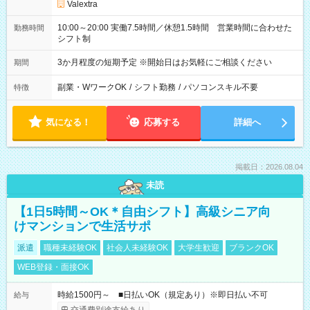
Valextra
10:00～20:00 実働7.5時間／休憩1.5時間 営業時間に合わせた
勤務時間
シフト制
3か月程度の短期予定 ※開始日はお気軽にご相談ください
期間
副業・WワークOK
/
シフト勤務
/
パソコンスキル不要
特徴
気になる！
応募する
詳細へ
掲載日：2026.08.04
未読
【1日5時間～OK＊自由シフト】高級シニア向
けマンションで生活サポ
派遣
職種未経験OK
社会人未経験OK
大学生歓迎
ブランクOK
WEB登録・面接OK
時給1500円～ ■日払いOK（規定あり）※即日払い不可
給与