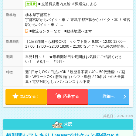
■ 交通費規定内支給 ※派遣先による
交通費
栃木県宇都宮市
勤務地
宇都宮駅からバイク・車
/
東武宇都宮駅からバイク・車
/
雀宮
駅からバイク・車
/
…
■物流センターなど ■勤務地選べます
【1日3時間～も相談OK!】 ＜シフト例＞ 9:00～12:00 12:00～
勤務時間
17:00 17:00～22:00 18:00～21:00 など こちら以外の時間帯も
お気軽にご相談ください！
単発1日～！ ★勤務開始日や期間はお気軽にご相談くださ
期間
い！ ＃8月～ ＃9月～
週1日からOK
/
日払いOK
/
履歴書不要
/
40～50代活躍中
/
副
特徴
業・WワークOK
/
服装自由
/
シフト勤務
/
10名以上の大量募
集
/
電話対応なし
/
パソコンスキル不要
気になる！
応募する
詳細へ
掲載日：2026.08.09
未読
短時間シフトあり！WEBでサクッと登録OK＊