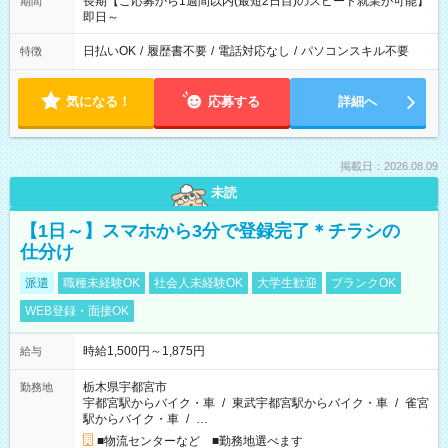
長期【ご応募から1週間以内(最短2日目)のスピード就業が可能】
期間
即日～
日払いOK
/
履歴書不要
/
電話対応なし
/
パソコンスキル不要
特徴
気になる！
応募する
詳細へ
掲載日：2026.08.09
未読
【1日～】スマホから3分で登録完了＊チラシの
仕分け
派遣
職種未経験OK
社会人未経験OK
大学生歓迎
ブランクOK
WEB登録・面接OK
時給1,500円～1,875円
給与
栃木県宇都宮市
勤務地
宇都宮駅からバイク・車
/
東武宇都宮駅からバイク・車
/
雀宮
駅からバイク・車
/
…
■物流センターなど ■勤務地選べます