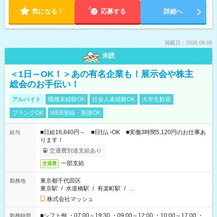
気になる！
応募する
詳細へ
掲載日：2026.08.08
未読
＜1日～OK！＞あの有名企業も！展示会や株主
総会のお手伝い！
アルバイト
職種未経験OK
社会人未経験OK
大学生歓迎
ブランクOK
WEB登録・面接OK
■日給16,840円～ ■日払いOK ■実働3時間5,120円のお仕事あ
給与
ります！
交通費別途支給あり
一部支給
交通費
東京都千代田区
勤務地
東京駅
/
水道橋駅
/
有楽町駅
/
…
株式会社マッシュ
■シフト例 ・07:00～19:30 ・09:00～12:00 ・10:00～17:00 ・
勤務時間