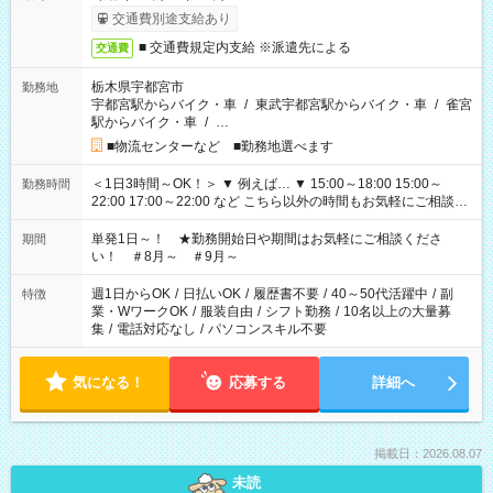
交通費別途支給あり
■ 交通費規定内支給 ※派遣先による
交通費
栃木県宇都宮市
勤務地
宇都宮駅からバイク・車
/
東武宇都宮駅からバイク・車
/
雀宮
駅からバイク・車
/
…
■物流センターなど ■勤務地選べます
＜1日3時間～OK！＞ ▼ 例えば… ▼ 15:00～18:00 15:00～
勤務時間
22:00 17:00～22:00 など こちら以外の時間もお気軽にご相談く
ださい！
単発1日～！ ★勤務開始日や期間はお気軽にご相談くださ
期間
い！ ＃8月～ ＃9月～
週1日からOK
/
日払いOK
/
履歴書不要
/
40～50代活躍中
/
副
特徴
業・WワークOK
/
服装自由
/
シフト勤務
/
10名以上の大量募
集
/
電話対応なし
/
パソコンスキル不要
気になる！
応募する
詳細へ
掲載日：2026.08.07
未読