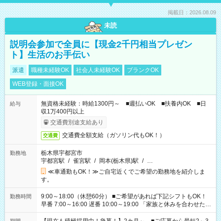
掲載日：2026.08.09
未読
説明会参加で全員に【現金2千円相当プレゼン
ト】生活のお手伝い
派遣
職種未経験OK
社会人未経験OK
ブランクOK
WEB登録・面接OK
無資格未経験：時給1300円～ ■週払いOK ■扶養内OK ■日
給与
収1万400円以上
交通費別途支給あり
交通費全額支給（ガソリン代もOK！）
交通費
栃木県宇都宮市
勤務地
宇都宮駅
/
雀宮駅
/
岡本(栃木県)駅
/
…
≪車通勤もOK！≫ご自宅近くでご希望の勤務地を紹介しま
す。
9:00～18:00（休憩60分） ■ご希望があれば下記シフトもOK！
勤務時間
早番 7:00～16:00 遅番 10:00～19:00 「家族と休みを合わせた
い」 「余裕を持って夕飯の準備がしたい」 「できれば残業はし
たくない」 など、ご希望を教えてくださいね。 ※Wワーク希望