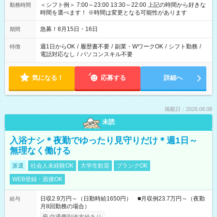
＜シフト例＞ 7:00～23:00 13:30～22:00 上記の時間から好きな
勤務時間
時間を選べます！ ※時間は変更となる可能性があります
急募！8月15日・16日
期間
週1日からOK
/
履歴書不要
/
副業・WワークOK
/
シフト勤務
/
特徴
電話対応なし
/
パソコンスキル不要
気になる！
応募する
詳細へ
掲載日：2026.08.08
未読
入浴ナシ＊夜勤でゆったり見守りだけ＊週1日～
無理なく働ける
派遣
社会人未経験OK
大学生歓迎
ブランクOK
WEB登録・面接OK
日収2.9万円～（日勤時給1650円） ■月収例23.7万円～（夜勤
給与
月8回勤務の場合）