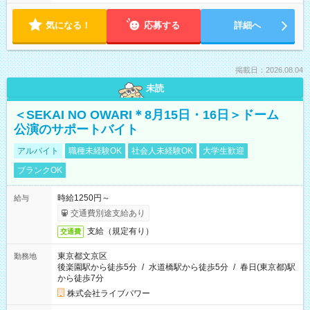
気になる！
応募する
詳細へ
掲載日：2026.08.04
未読
＜SEKAI NO OWARI＊8月15日・16日＞ドーム
公演のサポートバイト
アルバイト
職種未経験OK
社会人未経験OK
大学生歓迎
ブランクOK
時給1250円～
給与
交通費別途支給あり
支給（規定有り）
交通費
東京都文京区
勤務地
後楽園駅から徒歩5分
/
水道橋駅から徒歩5分
/
春日(東京都)駅
から徒歩7分
株式会社ライブパワー