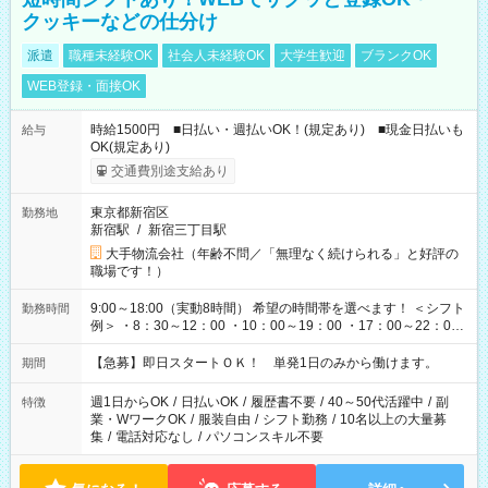
クッキーなどの仕分け
派遣
職種未経験OK
社会人未経験OK
大学生歓迎
ブランクOK
WEB登録・面接OK
時給1500円 ■日払い・週払いOK！(規定あり) ■現金日払いも
給与
OK(規定あり)
交通費別途支給あり
東京都新宿区
勤務地
新宿駅
/
新宿三丁目駅
大手物流会社（年齢不問／「無理なく続けられる」と好評の
職場です！）
9:00～18:00（実動8時間） 希望の時間帯を選べます！ ＜シフト
勤務時間
例＞ ・8：30～12：00 ・10：00～19：00 ・17：00～22：00
・13：00～22：00 ・22：00～翌6：00 など
【急募】即日スタートＯＫ！ 単発1日のみから働けます。
期間
週1日からOK
/
日払いOK
/
履歴書不要
/
40～50代活躍中
/
副
特徴
業・WワークOK
/
服装自由
/
シフト勤務
/
10名以上の大量募
集
/
電話対応なし
/
パソコンスキル不要