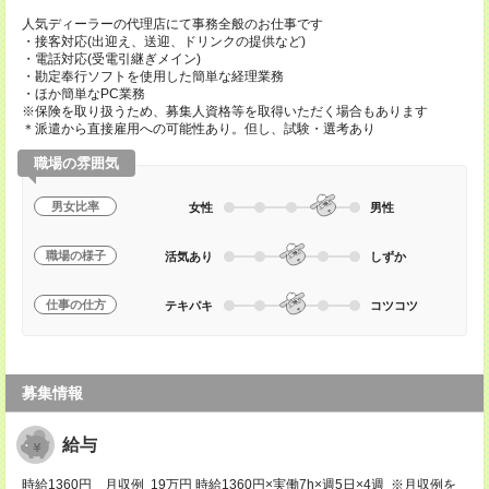
人気ディーラーの代理店にて事務全般のお仕事です
・接客対応(出迎え、送迎、ドリンクの提供など)
・電話対応(受電引継ぎメイン)
・勘定奉行ソフトを使用した簡単な経理業務
・ほか簡単なPC業務
※保険を取り扱うため、募集人資格等を取得いただく場合もあります
＊派遣から直接雇用への可能性あり。但し、試験・選考あり
職場の雰囲気
男女比率
女性
男性
職場の様子
活気あり
しずか
仕事の仕方
テキパキ
コツコツ
募集情報
給与
時給1360円 月収例 19万円 時給1360円×実働7h×週5日×4週 ※月収例を