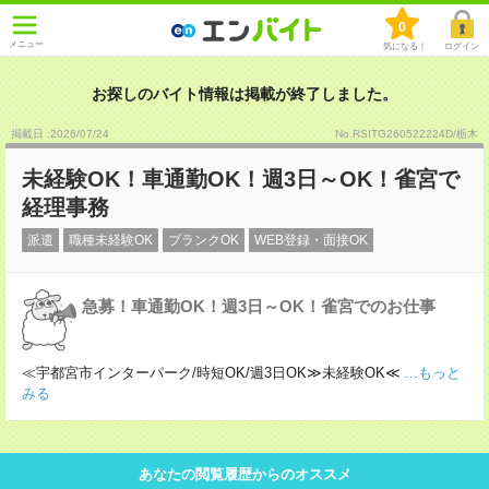
0
メニュー
気になる！
ログイン
お探しのバイト情報は掲載が終了しました。
掲載日 :2026
/
07
/
24
No.RSITG260522224D/栃木
未経験OK！車通勤OK！週3日～OK！雀宮で
経理事務
派遣
職種未経験OK
ブランクOK
WEB登録・面接OK
急募！車通勤OK！週3日～OK！雀宮でのお仕事
≪宇都宮市インターパーク/時短OK/週3日OK≫未経験OK≪
...もっと
みる
あなたの閲覧履歴からのオススメ