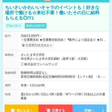
ちいさいかわいいキャラのイベントも！好きな
場所で働ける☆来社不要！働いたその日に給料
もらえる◎/T1
アルバイト
職種未経験OK
日給13,000円～
給与
＋交通費支給 ★交通費全額支給！ ┗案件により規定あり ★日払
いOK！（規定あり） ┗働いたその日に現金GET♪ お仕事後はコ
交通費別途支給あり
ンビニATMから 日払い分を引き落とせます！ 【試用期間】試
用期間なし
さいたま市大宮区
勤務地
埼玉県さいたま市大宮区錦町（最寄り駅：大宮駅）
株式会社ワンベルウッズ
勤務時間は指定なし
勤務時間
変形労働時間制 想定労働時間160時間/月 【シフト例】 ・8：00
～21：00
単発・1日のみOK
期間
週1日からOK / 日払いOK / 副業・WワークOK / 10名以上の大量
特徴
募集
気になる！
応募する
詳細へ