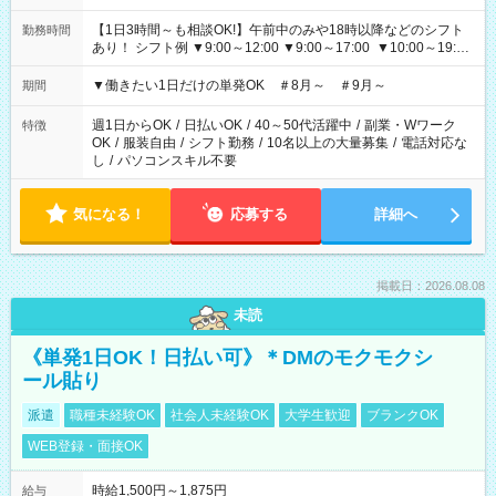
【1日3時間～も相談OK!】午前中のみや18時以降などのシフト
勤務時間
あり！ シフト例 ▼9:00～12:00 ▼9:00～17:00 ▼10:00～19:00
▼18:00～21:00
▼働きたい1日だけの単発OK ＃8月～ ＃9月～
期間
週1日からOK
/
日払いOK
/
40～50代活躍中
/
副業・Wワーク
特徴
OK
/
服装自由
/
シフト勤務
/
10名以上の大量募集
/
電話対応な
し
/
パソコンスキル不要
気になる！
応募する
詳細へ
掲載日：2026.08.08
未読
《単発1日OK！日払い可》＊DMのモクモクシ
ール貼り
派遣
職種未経験OK
社会人未経験OK
大学生歓迎
ブランクOK
WEB登録・面接OK
時給1,500円～1,875円
給与