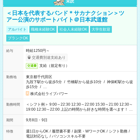
未読
＜日本を代表するバンド＊サカナクション＞ツ
アー公演のサポートバイト＠日本武道館
アルバイト
職種未経験OK
社会人未経験OK
大学生歓迎
ブランクOK
時給1250円～
給与
交通費別途支給あり
支給（規定有り）
交通費
東京都千代田区
勤務地
九段下駅から徒歩5分
/
竹橋駅から徒歩10分
/
神保町駅から徒
歩15分
/
…
株式会社ライブパワー
＜シフト例＞ 9:00～22:30 12:30～22:00 15:30～21:00 12:30～
勤務時間
19:00 12:30～22:00 上記の時間から好きな時間を選べます！ ※
時間は変更となる可能性があります
9月8日・9日
期間
週1日からOK
/
履歴書不要
/
副業・WワークOK
/
シフト勤務
/
特徴
電話対応なし
/
パソコンスキル不要