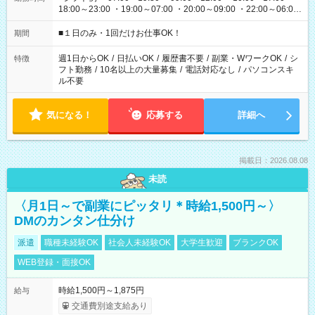
18:00～23:00 ・19:00～07:00 ・20:00～09:00 ・22:00～06:00
etc ★最短で3時間で5,120円のお仕事から 15時間で2万円近く稼
げるお仕事も！ ご希望のお時間に合わせてご紹介！ ※シフトは
■１日のみ・1回だけお仕事OK！
期間
現場によって異なります。 ※勿論、休憩時間はあるのでご安心
ください！
週1日からOK
/
日払いOK
/
履歴書不要
/
副業・WワークOK
/
シ
特徴
フト勤務
/
10名以上の大量募集
/
電話対応なし
/
パソコンスキ
ル不要
気になる！
応募する
詳細へ
掲載日：2026.08.08
未読
〈月1日～で副業にピッタリ＊時給1,500円～〉
DMのカンタン仕分け
派遣
職種未経験OK
社会人未経験OK
大学生歓迎
ブランクOK
WEB登録・面接OK
時給1,500円～1,875円
給与
交通費別途支給あり