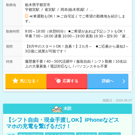
栃木県宇都宮市
勤務地
宇都宮駅
/
雀宮駅
/
岡本(栃木県)駅
/
…
≪車通勤もOK！≫ご自宅近くでご希望の勤務地を紹介しま
す。
9:00～18:00（休憩60分） ■ご希望があれば下記シフトもOK！
勤務時間
早番 7:00～16:00 遅番 10:00～19:00 夜勤 16:30～翌9:30 「家族
と休みを合わせたい」 「余裕を持って夕飯の準備がしたい」
「できれば残業はしたくない」 など、ご希望を教えてください
【8月中のスタートOK！急募！】2カ月～ ■ご応募から最短2～
期間
ね。 ※Wワーク希望の方へ 今ご覧のお仕事で希望する勤務時間
3日後に就業が可能です！
と、もう1つのお仕事の勤務時間。 合計で週40時間を超える場
合は応募できません。
履歴書不要
/
40～50代活躍中
/
服装自由
/
シフト勤務
/
10名以
特徴
上の大量募集
/
電話対応なし
/
パソコンスキル不要
気になる！
応募する
詳細へ
掲載日：2026.08.07
未読
【シフト自由・現金手渡しOK】iPhoneなどス
マホの充電を繋げるだけ！