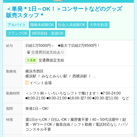
＜単発＊1日～OK！＞コンサートなどのグッズ
販売スタッフ＊
アルバイト
職種未経験OK
社会人未経験OK
大学生歓迎
ブランクOK
WEB登録・面接OK
日給1万5000円～ ■最大で日給2万8500円！
給与
交通費別途支給あり
交通費規定支給
交通費
横浜市西区
勤務地
横浜駅
/
みなとみらい駅
/
西横浜駅
/
…
イベント会場
＜シフト例＞ いろいろなシフトで働けます！ ■7:00-24:00
勤務時間
■8:00-21:00 ■9:00-21:00 ■18:00-翌7:00 ■20:30-翌11:00 など
単発1日～OK!
期間
週1日からOK
/
日払いOK
/
履歴書不要
/
40～50代活躍中
/
副
特徴
業・WワークOK
/
服装自由
/
シフト勤務
/
電話対応なし
/
パソ
コンスキル不要