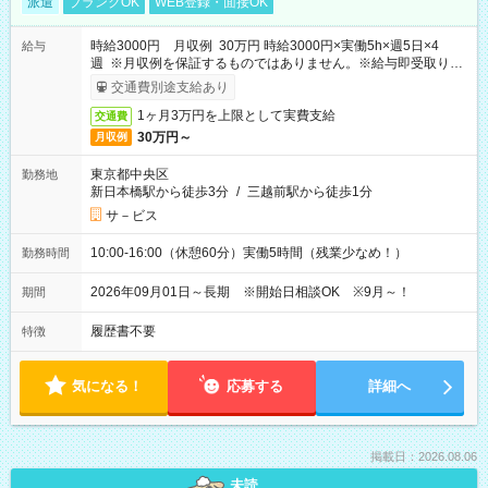
派遣
ブランクOK
WEB登録・面接OK
時給3000円 月収例 30万円 時給3000円×実働5h×週5日×4
給与
週 ※月収例を保証するものではありません。※給与即受取りサ
ービス利用可（利用条件有）
交通費別途支給あり
1ヶ月3万円を上限として実費支給
交通費
30万円～
月収例
東京都中央区
勤務地
新日本橋駅から徒歩3分
/
三越前駅から徒歩1分
サ－ビス
10:00-16:00（休憩60分）実働5時間（残業少なめ！）
勤務時間
2026年09月01日～長期 ※開始日相談OK ※9月～！
期間
履歴書不要
特徴
気になる！
応募する
詳細へ
掲載日：2026.08.06
未読