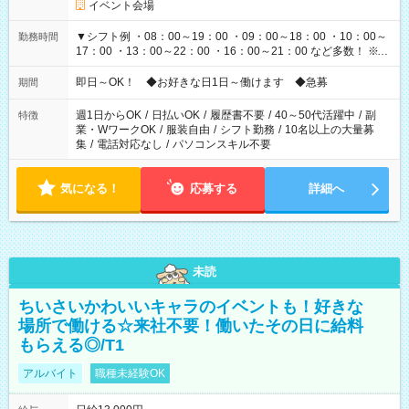
イベント会場
▼シフト例 ・08：00～19：00 ・09：00～18：00 ・10：00～
勤務時間
17：00 ・13：00～22：00 ・16：00～21：00 など多数！ ※お
仕事により勤務時間が異なります
即日～OK！ ◆お好きな日1日～働けます ◆急募
期間
週1日からOK
/
日払いOK
/
履歴書不要
/
40～50代活躍中
/
副
特徴
業・WワークOK
/
服装自由
/
シフト勤務
/
10名以上の大量募
集
/
電話対応なし
/
パソコンスキル不要
気になる！
応募する
詳細へ
未読
ちいさいかわいいキャラのイベントも！好きな
場所で働ける☆来社不要！働いたその日に給料
もらえる◎/T1
アルバイト
職種未経験OK