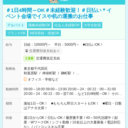
＃1日4時間～OK＃未経験歓迎！＃日払い＊イ
ベント会場でイスや机の運搬のお仕事
アルバイト
職種未経験OK
社会人未経験OK
大学生歓迎
ブランクOK
WEB登録・面接OK
日給：10000円～ 半日：5000円～ ■日払いOK！
給与
交通費別途支給あり
交通費規定支給
交通費
東京都千代田区
勤務地
秋葉原駅
/
神保町駅
/
麹町駅
/
…
オフィス・学校など
09:00～18:00 09:00～13:00 20:00～24：00 22：00～31:00
勤務時間
20:00～24：00 22：00～翌7:00 …など1日4時間～OK！ その他
シフトもございます！ お気軽にご相談ください！
激短1日～OK！ ■もちろん即日スタートもOK！ ■曜日・日数
期間
はアナタ次第！
週1日からOK
/
日払いOK
/
履歴書不要
/
40～50代活躍中
/
副
特徴
業・WワークOK
/
シフト勤務
/
10名以上の大量募集
/
電話対応
なし
/
パソコンスキル不要