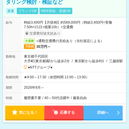
タリング検討・検証など
派遣
ブランクOK
WEB登録・面接OK
時給3,400円【月収例】約569,000円（時給3,400円×実働
給与
7.50h×21日+残業10h）+交通費
交通費別途支給あり
○通勤交通費の支給あり（当社規定による）
交通費
30万円～
月収例
東京都千代田区
勤務地
大手町(東京都)駅から徒歩2分
/
東京駅から徒歩8分
/
三越前駅
●NTTグループ●
★9:00～17:30（休憩時間 12:00～13:00）
勤務時間
2026年9月～
期間
履歴書不要
/
40～50代活躍中
/
服装自由
特徴
気になる！
応募する
詳細へ