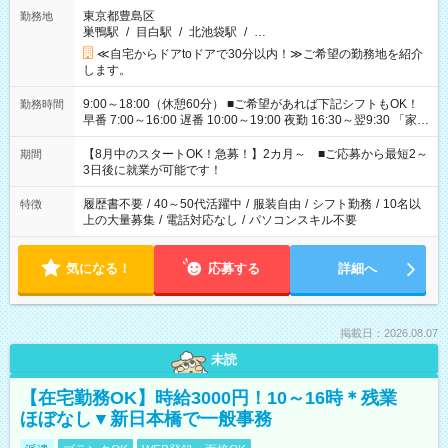
東京都豊島区
勤務地
巣鴨駅
/
目白駅
/
北池袋駅
/
…
≪自宅からドアtoドアで30分以内！≫ご希望の勤務地を紹介
します。
9:00～18:00（休憩60分） ■ご希望があれば下記シフトもOK！
勤務時間
早番 7:00～16:00 遅番 10:00～19:00 夜勤 16:30～翌9:30 「家族
と休みを合わせたい」 「余裕を持って夕飯の準備がしたい」
「できれば残業はしたくない」 など、ご希望を教えてください
【8月中のスタートOK！急募！】2カ月～ ■ご応募から最短2～
期間
ね。 ※Wワーク希望の方へ 今ご覧のお仕事で希望する勤務時間
3日後に就業が可能です！
と、もう1つのお仕事の勤務時間。 合計で週40時間を超える場
合は応募できません。
履歴書不要
/
40～50代活躍中
/
服装自由
/
シフト勤務
/
10名以
特徴
上の大量募集
/
電話対応なし
/
パソコンスキル不要
気になる！
応募する
詳細へ
掲載日：2026.08.07
未読
【在宅勤務OK】時給3000円！10～16時＊残業
ほぼなし▼新日本橋で一般事務