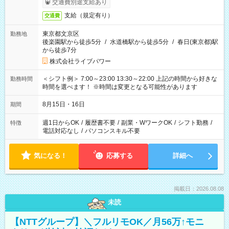
交通費別途支給あり
支給（規定有り）
交通費
東京都文京区
勤務地
後楽園駅から徒歩5分
/
水道橋駅から徒歩5分
/
春日(東京都)駅
から徒歩7分
株式会社ライブパワー
＜シフト例＞ 7:00～23:00 13:30～22:00 上記の時間から好きな
勤務時間
時間を選べます！ ※時間は変更となる可能性があります
8月15日・16日
期間
週1日からOK
/
履歴書不要
/
副業・WワークOK
/
シフト勤務
/
特徴
電話対応なし
/
パソコンスキル不要
気になる！
応募する
詳細へ
掲載日：2026.08.08
未読
【NTTグループ】＼フルリモOK／月56万↑モニ