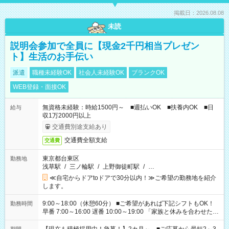
掲載日：2026.08.08
未読
説明会参加で全員に【現金2千円相当プレゼン
ト】生活のお手伝い
派遣
職種未経験OK
社会人未経験OK
ブランクOK
WEB登録・面接OK
無資格未経験：時給1500円～ ■週払いOK ■扶養内OK ■日
給与
収1万2000円以上
交通費別途支給あり
交通費全額支給
交通費
東京都台東区
勤務地
浅草駅
/
三ノ輪駅
/
上野御徒町駅
/
…
≪自宅からドアtoドアで30分以内！≫ご希望の勤務地を紹介
します。
9:00～18:00（休憩60分） ■ご希望があれば下記シフトもOK！
勤務時間
早番 7:00～16:00 遅番 10:00～19:00 「家族と休みを合わせた
い」 「余裕を持って夕飯の準備がしたい」 「できれば残業はし
たくない」 など、ご希望を教えてくださいね。 ※Wワーク希望