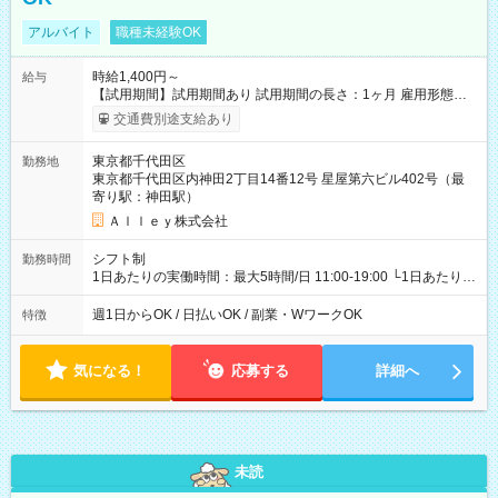
アルバイト
職種未経験OK
時給1,400円～
給与
【試用期間】試用期間あり 試用期間の長さ：1ヶ月 雇用形態、
給与は本採用時と同じです。
交通費別途支給あり
東京都千代田区
勤務地
東京都千代田区内神田2丁目14番12号 星屋第六ビル402号（最
寄り駅：神田駅）
Ａｌｌｅｙ株式会社
シフト制
勤務時間
1日あたりの実働時間：最大5時間/日 11:00-19:00 └1日あたりの
実働時間：1-5時間 └上記の時間帯内であれば、いつでも勤務可
能！ └平日・土曜日の中で、お好きな曜日でご勤務いただけま
週1日からOK / 日払いOK / 副業・WワークOK
特徴
す！ 【シフト例】 ・11:00～14:00 ・16:30～19:00 ・13:00～
18:00 などのように、自由な働き方が可能なお仕事です！
気になる！
応募する
詳細へ
未読