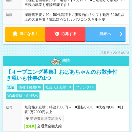
【現在も積極採用中！急募！】2カ月～ ■ご応募から最短2～3
期間
の方へ 今ご覧のお仕事で希望する勤務時間と、もう1つのお仕事
日後の就業も相談可能です！
の勤務時間。 合計で週40時間を超える場合は応募できません。
履歴書不要
/
40～50代活躍中
/
服装自由
/
シフト勤務
/
10名以
特徴
上の大量募集
/
電話対応なし
/
パソコンスキル不要
気になる！
応募する
詳細へ
掲載日：2026.08.08
未読
【オープニング募集】おばあちゃんのお散歩付
き添いも仕事の1つ
派遣
職種未経験OK
社会人未経験OK
ブランクOK
WEB登録・面接OK
無資格未経験：時給1500円～ ■週払いOK ■扶養内OK ■日
給与
収1万2000円以上
交通費別途支給あり
交通費全額支給
交通費