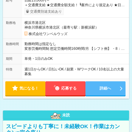
日給13,000円～
給与
＋交通費支給 ★交通費全額支給！ ┗案件により規定あり ★日払
いOK！（規定あり） ┗働いたその日に現金GET♪ お仕事後はコ
交通費別途支給あり
ンビニATMから 日払い分を引き落とせます！ 【試用期間】試
用期間なし
横浜市港北区
勤務地
神奈川県横浜市港北区（最寄り駅：新横浜駅）
株式会社ワンベルウッズ
勤務時間は指定なし
勤務時間
変形労働時間制 想定労働時間160時間/月 【シフト例】 ・8：00
～21：00
単発・1日のみOK
期間
週1日からOK / 日払いOK / 副業・WワークOK / 10名以上の大量
特徴
募集
気になる！
応募する
詳細へ
未読
スピードよりも丁寧に！未経験OK！作業はカン