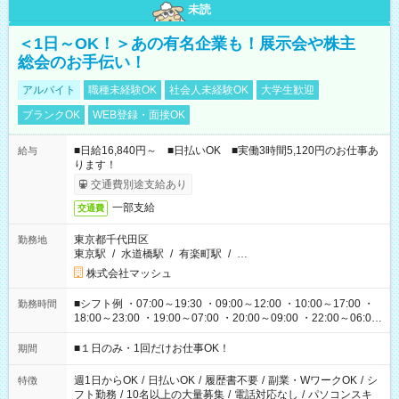
未読
＜1日～OK！＞あの有名企業も！展示会や株主
総会のお手伝い！
アルバイト
職種未経験OK
社会人未経験OK
大学生歓迎
ブランクOK
WEB登録・面接OK
■日給16,840円～ ■日払いOK ■実働3時間5,120円のお仕事あ
給与
ります！
交通費別途支給あり
一部支給
交通費
東京都千代田区
勤務地
東京駅
/
水道橋駅
/
有楽町駅
/
…
株式会社マッシュ
■シフト例 ・07:00～19:30 ・09:00～12:00 ・10:00～17:00 ・
勤務時間
18:00～23:00 ・19:00～07:00 ・20:00～09:00 ・22:00～06:00
etc ★最短で3時間で5,120円のお仕事から 15時間で2万円近く稼
げるお仕事も！ ご希望のお時間に合わせてご紹介！ ※シフトは
■１日のみ・1回だけお仕事OK！
期間
現場によって異なります。 ※勿論、休憩時間はあるのでご安心
ください！
週1日からOK
/
日払いOK
/
履歴書不要
/
副業・WワークOK
/
シ
特徴
フト勤務
/
10名以上の大量募集
/
電話対応なし
/
パソコンスキ