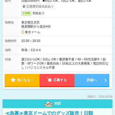
日額10000円 ■即払いOK、日払いOK、週払いOK
給与
交通費別途支給あり
支給あり
交通費
東京都文京区
勤務地
後楽園駅から徒歩4分
東京ドーム
10:30～19:30
勤務時間
単発・1日ＯＫ
期間
週1日からOK
/
日払いOK
/
履歴書不要
/
40～50代活躍中
/
副
特徴
業・WワークOK
/
服装自由
/
10名以上の大量募集
/
電話対応な
し
/
パソコンスキル不要
気になる！
応募する
詳細へ
掲載日：2026.08.08
未読
≪急募≫東京ドームでのグッズ販売！日額