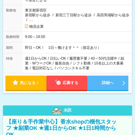
※規定による
東京都新宿区
勤務地
新宿駅から徒歩
/
新宿三丁目駅から徒歩
/
高田馬場駅から徒歩
/
…
物流企業
9:00～18:00
勤務時間
即日～OK！ 1日～働けます＾＾（規定あり）
期間
週1日からOK
/
日払いOK
/
履歴書不要
/
40～50代活躍中
/
副
特徴
業・WワークOK
/
服装自由
/
シフト勤務
/
10名以上の大量募
集
/
電話対応なし
/
パソコンスキル不要
気になる！
応募する
詳細へ
未読
【座り＆手作業中心】香水shopの梱包スタッ
フ ★副業OK ★週1日からOK ★1日1時間から
OK