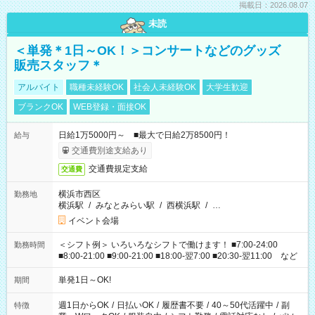
掲載日：2026.08.07
未読
＜単発＊1日～OK！＞コンサートなどのグッズ
販売スタッフ＊
アルバイト
職種未経験OK
社会人未経験OK
大学生歓迎
ブランクOK
WEB登録・面接OK
日給1万5000円～ ■最大で日給2万8500円！
給与
交通費別途支給あり
交通費規定支給
交通費
横浜市西区
勤務地
横浜駅
/
みなとみらい駅
/
西横浜駅
/
…
イベント会場
＜シフト例＞ いろいろなシフトで働けます！ ■7:00-24:00
勤務時間
■8:00-21:00 ■9:00-21:00 ■18:00-翌7:00 ■20:30-翌11:00 など
単発1日～OK!
期間
週1日からOK
/
日払いOK
/
履歴書不要
/
40～50代活躍中
/
副
特徴