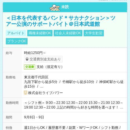
未読
＜日本を代表するバンド＊サカナクション＞ツ
アー公演のサポートバイト＠日本武道館
アルバイト
職種未経験OK
社会人未経験OK
大学生歓迎
ブランクOK
時給1250円～
給与
交通費別途支給あり
支給（規定有り）
交通費
東京都千代田区
勤務地
九段下駅から徒歩5分
/
竹橋駅から徒歩10分
/
神保町駅から徒
歩15分
/
…
株式会社ライブパワー
＜シフト例＞ 9:00～22:30 12:30～22:00 15:30～21:00 12:30～
勤務時間
19:00 12:30～22:00 上記の時間から好きな時間を選べます！ ※
時間は変更となる可能性があります
9月8日・9日
期間
週1日からOK
/
履歴書不要
/
副業・WワークOK
/
シフト勤務
/
特徴