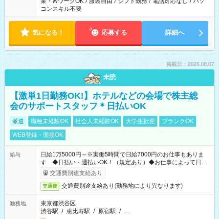
業・WワークOK
/
服装自由
/
シフト勤務
/
電話対応なし
/
パソ
コンスキル不要
気になる！
応募する
詳細へ
掲載日：2026.08.07
未読
【激単1日勤務OK!】ホテルなどの会場で株主総
会のサポートスタッフ＊日払いOK
派遣
職種未経験OK
社会人未経験OK
大学生歓迎
ブランクOK
WEB登録・面接OK
日給1万5000円～※実働5時間で日給7000円のお仕事もありま
給与
す ◆日払い・週払いOK！（規定あり）◆お仕事によって日給
も異なります
交通費別途支給あり
交通費別途支給あり(勤務地により異なります)
交通費
東京都渋谷区
勤務地
渋谷駅
/
恵比寿駅
/
原宿駅
/
…