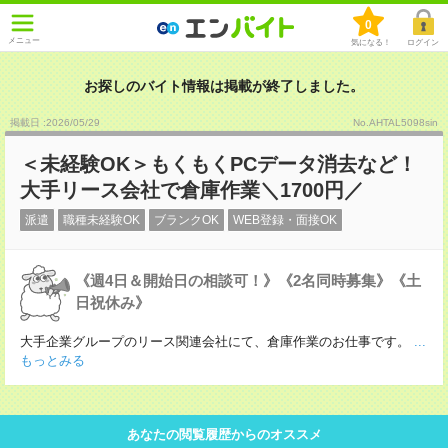
0
メニュー
気になる！
ログイン
お探しのバイト情報は掲載が終了しました。
掲載日 :2026
/
05
/
29
No.AHTAL5098sin
＜未経験OK＞もくもくPCデータ消去など！
大手リース会社で倉庫作業＼1700円／
派遣
職種未経験OK
ブランクOK
WEB登録・面接OK
《週4日＆開始日の相談可！》《2名同時募集》《土
日祝休み》
大手企業グループのリース関連会社にて、倉庫作業のお仕事です。
...
もっとみる
あなたの閲覧履歴からのオススメ