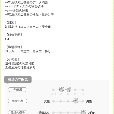
○PC及び周辺機器のデータ消去
○ハードディスクの物理破壊
○シール類の除去
○PC及び周辺機器の検品・仕分け等
【服装】
制服あり（ユニフォーム・安全靴）
【研修期間】
OJT
【職場環境】
ロッカー・休憩室・更衣室：あり
【その他】
週4日勤務の相談可能！
直接雇用の可能性あり
職場の雰囲気
年齢層
20代
30
40
50
60
男女比率
女性
男性
職場の様子
活気あり
しずか