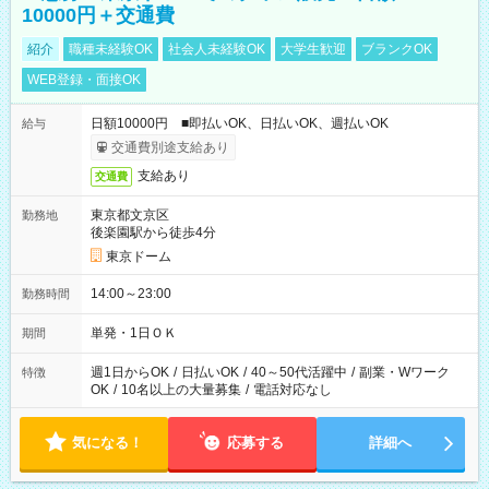
10000円＋交通費
紹介
職種未経験OK
社会人未経験OK
大学生歓迎
ブランクOK
WEB登録・面接OK
日額10000円 ■即払いOK、日払いOK、週払いOK
給与
交通費別途支給あり
支給あり
交通費
東京都文京区
勤務地
後楽園駅から徒歩4分
東京ドーム
14:00～23:00
勤務時間
単発・1日ＯＫ
期間
週1日からOK
/
日払いOK
/
40～50代活躍中
/
副業・Wワーク
特徴
OK
/
10名以上の大量募集
/
電話対応なし
気になる！
応募する
詳細へ