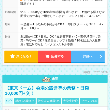
職場です！）
9:00～18:00など ■希望の時間帯を選べます！ ▼他にも様々な時
勤務時間
間帯でお仕事をご用意しています！ ＜シフト例＞ 8:30～12:00
17:00～22:00 13:00～22:00 22:00～翌6:00 など
≪急募≫1日のみの単発からOK！ 即日スタートもOK！ ＃7
期間
月～ ＃8月～
週1日からOK
/
日払いOK
/
履歴書不要
/
40～50代活躍中
/
副
特徴
業・WワークOK
/
服装自由
/
シフト勤務
/
10名以上の大量募
集
/
電話対応なし
/
パソコンスキル不要
気になる！
応募する
詳細へ
掲載日：2026.08.06
未読
【東京ドーム】会場の設営等の業務＊日額
10,000円+交！
紹介
職種未経験OK
社会人未経験OK
大学生歓迎
ブランクOK