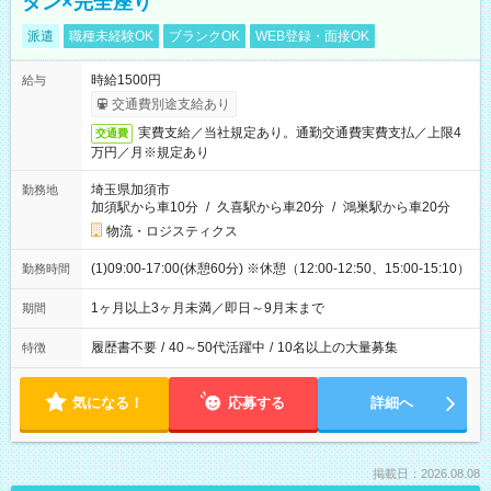
タン×完全座り
派遣
職種未経験OK
ブランクOK
WEB登録・面接OK
時給1500円
給与
交通費別途支給あり
実費支給／当社規定あり。通勤交通費実費支払／上限4
交通費
万円／月※規定あり
埼玉県加須市
勤務地
加須駅から車10分
/
久喜駅から車20分
/
鴻巣駅から車20分
物流・ロジスティクス
(1)09:00-17:00(休憩60分) ※休憩（12:00-12:50、15:00-15:10）
勤務時間
1ヶ月以上3ヶ月未満／即日～9月末まで
期間
履歴書不要
/
40～50代活躍中
/
10名以上の大量募集
特徴
気になる！
応募する
詳細へ
掲載日：2026.08.08