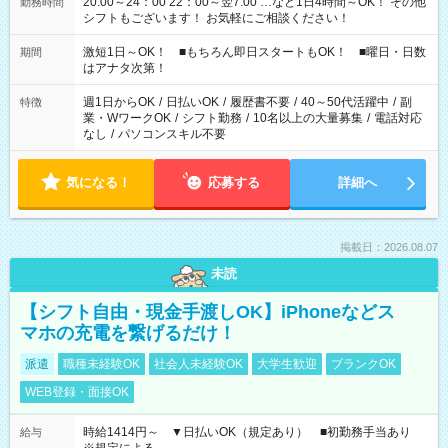
20:00～24：00 22：00～翌7:00 …など1日4時間～OK！ その他
勤務時間
シフトもございます！ お気軽にご相談ください！
激短1日～OK！ ■もちろん即日スタートもOK！ ■曜日・日数
期間
はアナタ次第！
週1日からOK
/
日払いOK
/
履歴書不要
/
40～50代活躍中
/
副
特徴
業・WワークOK
/
シフト勤務
/
10名以上の大量募集
/
電話対応
なし
/
パソコンスキル不要
気になる！
応募する
詳細へ
掲載日：2026.08.07
未読
【シフト自由・現金手渡しOK】iPhoneなどス
マホの充電を繋げるだけ！
派遣
職種未経験OK
社会人未経験OK
大学生歓迎
ブランクOK
WEB登録・面接OK
時給1414円～ ▼日払いOK（規定あり） ■初勤務手当あり
給与