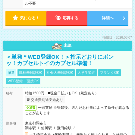
ル不要
気になる！
応募する
詳細へ
掲載日：2026.08.07
未読
＜単発＊WEB登録OK！＞指示どおりにポン
ッ！カプセルトイのカプセル準備！
派遣
職種未経験OK
社会人未経験OK
大学生歓迎
ブランクOK
WEB登録・面接OK
時給1500円 ■現金日払いもOK（規定あり）
給与
交通費別途支給あり
一部支給 ※登録後、選んだお仕事によって条件が異なる
交通費
ことがあります
東京都調布市
勤務地
調布駅
/
仙川駅
/
飛田給駅
/
…
大手物流会社（年齢不問／「無理なく続けられる」と好評の