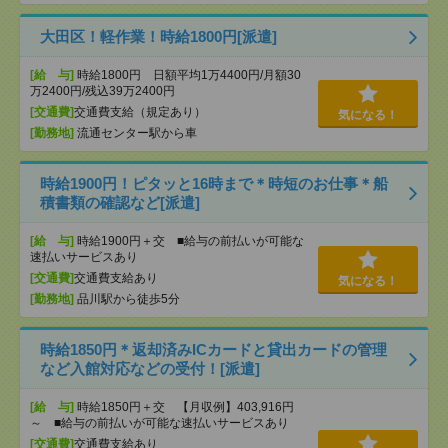
大田区！軽作業！時給1800円[派遣]
[給 与]
時給1800円 日額平均1万4400円/月額30
万2400円/残込39万2400円
[交通費]
交通費支給（規定あり）
気になる！
[勤務地]
流通センター駅から車
時給1900円！ピタッと16時まで＊時短のお仕事＊船
積書類の確認など[派遣]
[給 与]
時給1900円＋交 ■給与の前払いが可能な
速払いサービスあり
[交通費]
交通費支給あり
気になる！
[勤務地]
品川駅から徒歩5分
時給1850円＊返却済みICカードと貸出カードの管理
など入館対応などの受付！[派遣]
[給 与]
時給1850円＋交 【月収例】403,916円
～ ■給与の前払いが可能な速払いサービスあり
[交通費]
交通費支給あり