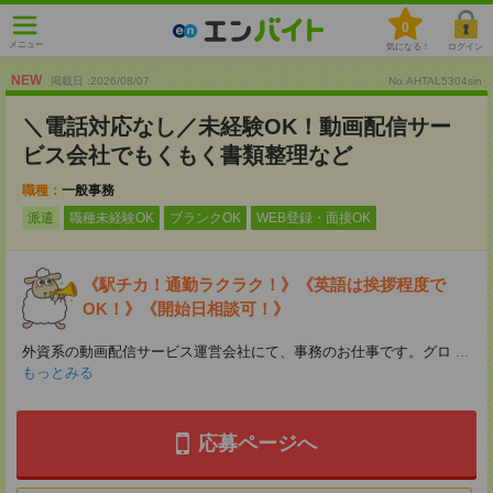
0
メニュー
気になる！
ログイン
NEW
掲載日 :2026
/
08
/
07
No.AHTAL5304sin
＼電話対応なし／未経験OK！動画配信サー
ビス会社でもくもく書類整理など
職種：
一般事務
派遣
職種未経験OK
ブランクOK
WEB登録・面接OK
《駅チカ！通勤ラクラク！》《英語は挨拶程度で
OK！》《開始日相談可！》
外資系の動画配信サービス運営会社にて、事務のお仕事です。グロ
...
もっとみる
応募ページへ