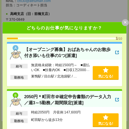
MAIL：
chi30@athuman.com
担当：コーディネート担当
高崎支店（旧：前橋支店）
〒370-0849
×
群馬県高崎市八島町274 高崎高徳ビル 4F
どちらのお仕事が気になりますか？
[アクセス]
ＪＲ高崎駅より徒歩3分
1
/10
TEL：0120-25-1069
MAIL：
tks30@athuman.com
【オープニング募集】おばあちゃんのお散歩
担当：人材コーディネート担当
付き添いも仕事の1つ[派遣]
宇都宮支店
栃木県宇都宮市大通り2-2-3 明治安田生命宇都宮大工町ビル2階
無資格未経験：時給1500円～ ■週払
給与
〔アクセス〕宇都宮駅より徒歩11分
いOK ■扶養内OK ■日収1万2000円
TEL：0120-25-1069
以上
巣鴨駅 / 目白駅 / 北池袋駅 / …
気になる!
MAIL：
utm30@athuman.com
勤務地
担当：人材コーディネート担当
茨城支店
茨城県水戸市城南1-2-43 NKCビル 305号
2050円＊町田市＠確定申告書類のデータ入力
〔アクセス〕水戸駅より徒歩5分
／週3～5勤務／期間限定[派遣]
TEL：0120-25-1069
MAIL：
hit30@athuman.com
時給2050円 月収例 147,600円
担当：人材コーディネート担当
給与
町田駅から徒歩13分
勤務地
気になる!