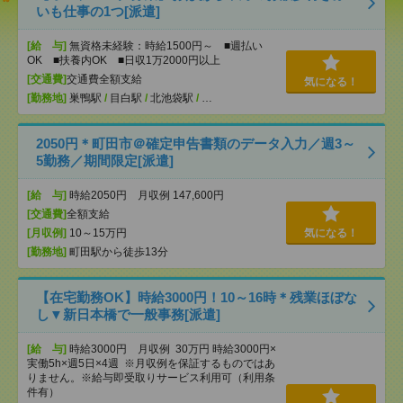
いも仕事の1つ[派遣]
[給 与]
無資格未経験：時給1500円～ ■週払い
OK ■扶養内OK ■日収1万2000円以上
[交通費]
交通費全額支給
気になる！
[勤務地]
巣鴨駅
/
目白駅
/
北池袋駅
/
…
2050円＊町田市＠確定申告書類のデータ入力／週3～
5勤務／期間限定[派遣]
[給 与]
時給2050円 月収例 147,600円
[交通費]
全額支給
[月収例]
10～15万円
気になる！
[勤務地]
町田駅から徒歩13分
【在宅勤務OK】時給3000円！10～16時＊残業ほぼな
し▼新日本橋で一般事務[派遣]
[給 与]
時給3000円 月収例 30万円 時給3000円×
実働5h×週5日×4週 ※月収例を保証するものではあ
りません。※給与即受取りサービス利用可（利用条
件有）