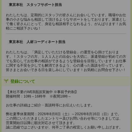
東京本社 スタッフサポート担当
わたしたちは、定期的にスタッフの皆さんにお会いしています。職場やお仕
事の小さな悩みも相談して頂けるようなサポートをしております。派遣とし
て働く皆さんにとって、身近な相談相手となれるよう、がんばります！お気
軽にご相談下さいね！
東京本社 人材コーディネート担当
わたしたちは、「満足していただける登録会」の運営を心掛けておりま
す。！スタッフの方、１人１人との出会いを大切に、派遣登録が初めての方
でも安心してお仕事の相談ができるような登録会を目指しています！お仕事
に関する不安を少しでも解消できるよう、心の通った面談を行っています。
皆さまとお会いできる日を楽しみにしています！お気軽にお問合せ下さい！
登録について
【来社不要のWEB面談実施中 ※事前予約制】
開催時間：10時～16時半 ※夜間18時～
お仕事の詳細はご紹介・面談時等にお伝えいたします。
弊社夏季休業期間：2026年8月8日（土）～2026年8月16日（日）まで。
この間にいただきましたエントリー及びお問い合わせ等につきましては、
営業開始日以降に順次対応させて頂きます。
誠に恐縮ではございますが、何卒ご了承の程宜しくお願い申し上げます。