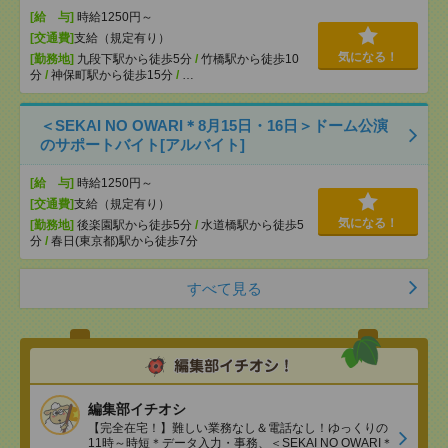
[給 与]
時給1250円～
[交通費]
支給（規定有り）
気になる！
[勤務地]
九段下駅から徒歩5分
/
竹橋駅から徒歩10
分
/
神保町駅から徒歩15分
/
…
＜SEKAI NO OWARI＊8月15日・16日＞ドーム公演
のサポートバイト[アルバイト]
[給 与]
時給1250円～
[交通費]
支給（規定有り）
気になる！
[勤務地]
後楽園駅から徒歩5分
/
水道橋駅から徒歩5
分
/
春日(東京都)駅から徒歩7分
すべて見る
編集部イチオシ
【完全在宅！】難しい業務なし＆電話なし！ゆっくりの
11時～時短＊データ入力・事務、＜SEKAI NO OWARI＊