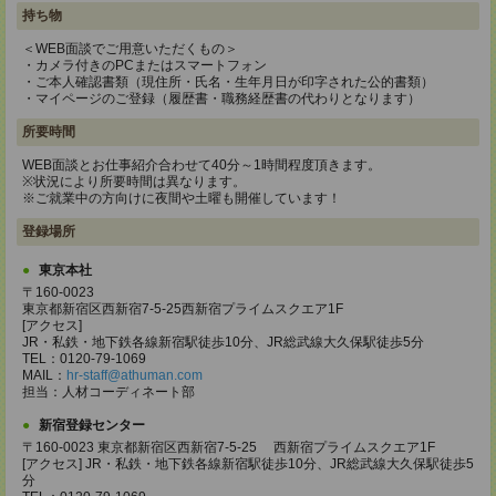
持ち物
＜WEB面談でご用意いただくもの＞
・カメラ付きのPCまたはスマートフォン
・ご本人確認書類（現住所・氏名・生年月日が印字された公的書類）
・マイページのご登録（履歴書・職務経歴書の代わりとなります）
所要時間
WEB面談とお仕事紹介合わせて40分～1時間程度頂きます。
※状況により所要時間は異なります。
※ご就業中の方向けに夜間や土曜も開催しています！
登録場所
東京本社
〒160-0023
東京都新宿区西新宿7-5-25西新宿プライムスクエア1F
[アクセス]
JR・私鉄・地下鉄各線新宿駅徒歩10分、JR総武線大久保駅徒歩5分
TEL：0120-79-1069
MAIL：
hr-staff@athuman.com
担当：人材コーディネート部
新宿登録センター
〒160-0023 東京都新宿区西新宿7-5-25 西新宿プライムスクエア1F
[アクセス] JR・私鉄・地下鉄各線新宿駅徒歩10分、JR総武線大久保駅徒歩5
分