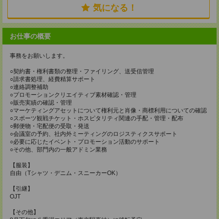
気になる！
お仕事の概要
事務をお願いします。
○契約書・権利書類の整理・ファイリング、送受信管理
○請求書処理、経費精算サポート
○連絡調整補助
○プロモーションクリエイティブ素材確認・管理
○販売実績の確認・管理
○マーケティングアセットについて権利元と肖像・商標利用についての確認
○スポーツ観戦チケット・ホスピタリティ関連の手配・管理・配布
○郵便物・宅配便の受取・発送
○会議室の予約、社内外ミーティングのロジスティクスサポート
○必要に応じたイベント・プロモーション活動のサポート
○その他、部門内の一般アドミン業務
【服装】
自由（Tシャツ・デニム・スニーカーOK）
【引継】
OJT
【その他】