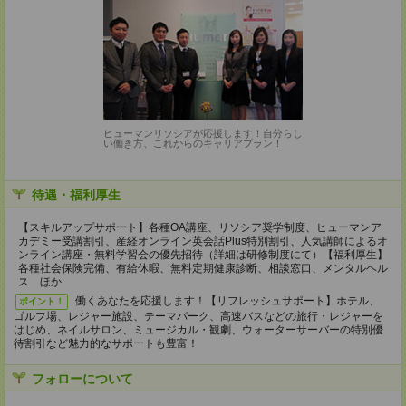
ヒューマンリソシアが応援します！自分らし
い働き方、これからのキャリアプラン！
待遇・福利厚生
【スキルアップサポート】各種OA講座、リソシア奨学制度、ヒューマンア
カデミー受講割引、産経オンライン英会話Plus特別割引、人気講師によるオ
ンライン講座・無料学習会の優先招待（詳細は研修制度にて）【福利厚生】
各種社会保険完備、有給休暇、無料定期健康診断、相談窓口、メンタルヘル
ス ほか
働くあなたを応援します！【リフレッシュサポート】ホテル、
ポイント！
ゴルフ場、レジャー施設、テーマパーク、高速バスなどの旅行・レジャーを
はじめ、ネイルサロン、ミュージカル・観劇、ウォーターサーバーの特別優
待割引など魅力的なサポートも豊富！
フォローについて