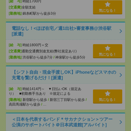
[給 与]
時給1700円
[交通費]
全額支給
気になる！
[勤務地]
錦糸町駅から徒歩3分
電話なし！<ほぼ在宅／週1出社>審査事務@渋谷駅
[派遣]
[給 与]
時給1800円＋交
[交通費]
通勤交通費別途支給(弊社規定あり)
気になる！
[勤務地]
渋谷駅から徒歩7分
/
神泉駅から徒歩5分
【シフト自由・現金手渡しOK】iPhoneなどスマホの
充電を繋げるだけ！[派遣]
[給 与]
時給1414円～ ▼日払いOK（規定あ
り） ■初勤務手当あり ※規定による
[勤務地]
新宿駅から徒歩
/
新宿三丁目駅から徒歩
/
気になる！
高田馬場駅から徒歩
/
…
＜日本を代表するバンド＊サカナクション＞ツアー
公演のサポートバイト＠日本武道館[アルバイト]