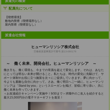
派遣先の概要
配属先について
【喫煙環境】
敷地内禁煙（喫煙場所なし）
屋内禁煙（喫煙室なし）
派遣会社情報
ヒューマンリソシア株式会社
労働者派遣事業許可番号:派13-080176
～ 働く未来、開発会社。ヒューマンリソシア ～
働き方も、働く環境も、今までの常識を超えて変化します。それは、あなた
にとっては明るい未来が開けること。私たちは、時代の変化に先駆けて、サ
ポート体制やお役に立つ施策を次々にご提供していきます。夢に向かって、
今よりも素敵な自分に向かって。さあ、働く明日へご一緒に。ヒューマンリ
ソシアは「Stand by you」というスローガンを掲げ、皆様に寄り添い、共に
働く未来を作っていきます。
＜お友達紹介キャンペーン実施中！9/30まで＞求職中のご友人を紹介すると
最大15,000円分の電子マネーギフトを進呈！