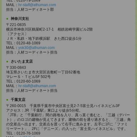
TEL：0120-79-1069
MAIL：
hr-staff@athuman.com
担当：人材コーディネート部
神奈川支社
〒221-0835
横浜市神奈川区鶴屋町2-17-1 相鉄岩崎学園ビル2階
〔アクセス〕
ＪＲ・私鉄・地下鉄横浜駅 きた西口徒歩1分
TEL：0120-48-1069
MAIL：
yok30@athuman.com
担当：人材コーディネート担当
さいたま支店
〒330-0843
埼玉県さいたま市大宮区吉敷町一丁目62番地
マレーＳ・Ｔビル5F 502号
TEL：0120-60-1069
MAIL：
hr-staff@athuman.com
担当：人材コーディネート担当
千葉支店
〒260-0015 千葉県千葉市中央区富士見2-7-5富士見ハイネスビル3F
アクセス：JR「千葉駅」東口より徒歩5分程。
「JTB」と「千葉銀行」間の路地を入り、真っ直ぐ進むと、「三越（デパー
ト）」のロゴの建物が見えてきます。建物の前を通り過ぎると、「三越」角
の交差点へ出ます。交差点を渡って右手に進みます。左手に1Fに「ファミ
リーマート」、2Fに「デニーズ」の入った「富士見ハイネスビル」です。
TEL：0120-76-1069