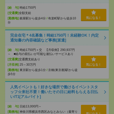
[給 与]
時給1750円
[交通費]
全額支給
気になる！
[勤務地]
銀座駅から徒歩4分
/
有楽町駅から徒歩10
分
完全在宅＊4名募集！時給1750円！未経験OK！内定
通知書の内容確認など事務[派遣]
[給 与]
時給1750円＋交 【月収例】290,937円
～ ■給与の前払いが可能な速払いサービスあり
[交通費]
交通費支給あり
[月収例]
25～30万円
気になる！
[勤務地]
東京駅から徒歩1分
/
京橋(東京都)駅から徒
歩5分
人気イベントも！好きな場所で働けるイベントスタ
ッフ☆来社不要！働いたその日に給料もらえる日払
い/T1[アルバイト]
[給 与]
日給13,000円～
[勤務地]
神奈川県横浜市西区みなとみらい（最寄り
気になる！