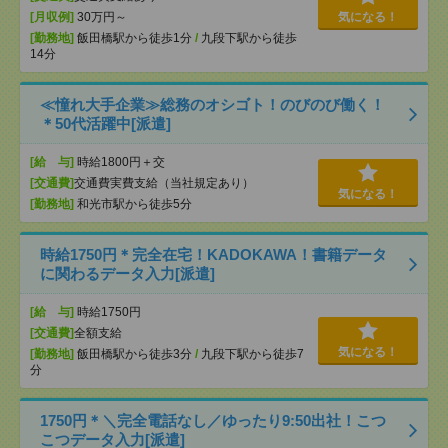
[月収例]
30万円～
気になる！
[勤務地]
飯田橋駅から徒歩1分
/
九段下駅から徒歩
14分
≪憧れ大手企業≫総務のオシゴト！のびのび働く！
＊50代活躍中[派遣]
[給 与]
時給1800円＋交
[交通費]
交通費実費支給（当社規定あり）
気になる！
[勤務地]
和光市駅から徒歩5分
時給1750円＊完全在宅！KADOKAWA！書籍データ
に関わるデータ入力[派遣]
[給 与]
時給1750円
[交通費]
全額支給
気になる！
[勤務地]
飯田橋駅から徒歩3分
/
九段下駅から徒歩7
分
1750円＊＼完全電話なし／ゆったり9:50出社！こつ
こつデータ入力[派遣]