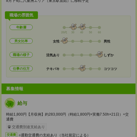
8月下旬に八重洲エリア（東京駅直結）に移転予定
職場の雰囲気
年齢層
20代
30
40
50
60
男女比率
女性
男性
職場の様子
活気あり
しずか
仕事の仕方
テキパキ
コツコツ
募集情報
給与
時給1,800円【月収例】約283,000円（時給1,800円×実働7.50h×21日）+交
通費
交通費別途支給あり
○通勤交通費の支給あり（当社規定による）
交通費