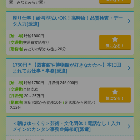
駅：みなとみらい駅）
座り仕事！給与即払いOK！高時給！品質検査・デー
タ入力[派遣]
[給 与]
時給1800円
[交通費]
交通費支給有り
気になる！
[勤務地]
みどりの駅から徒歩20分
1750円＊【図書館や博物館が好きなかたへ】本に囲
まれてお仕事＊事務[派遣]
[給 与]
時給1750円 月収例 245,000円
[交通費]
全額支給
[月収例]
20～25万円
気になる！
[勤務地]
東所沢駅から徒歩10分
/
所沢駅から民間バ
ス12分
＜朝はゆっくり＞芸術・文化団体！電話なし！入力
メインのカンタン事務＠錦糸町[派遣]