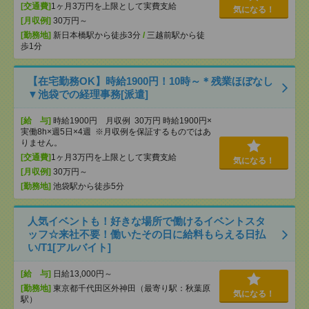
[交通費]
1ヶ月3万円を上限として実費支給
気になる！
[月収例]
30万円～
[勤務地]
新日本橋駅から徒歩3分
/
三越前駅から徒
歩1分
【在宅勤務OK】時給1900円！10時～＊残業ほぼなし
▼池袋での経理事務[派遣]
[給 与]
時給1900円 月収例 30万円 時給1900円×
実働8h×週5日×4週 ※月収例を保証するものではあ
りません。
[交通費]
1ヶ月3万円を上限として実費支給
気になる！
[月収例]
30万円～
[勤務地]
池袋駅から徒歩5分
人気イベントも！好きな場所で働けるイベントスタ
ッフ☆来社不要！働いたその日に給料もらえる日払
い/T1[アルバイト]
[給 与]
日給13,000円～
[勤務地]
東京都千代田区外神田（最寄り駅：秋葉原
気になる！
駅）