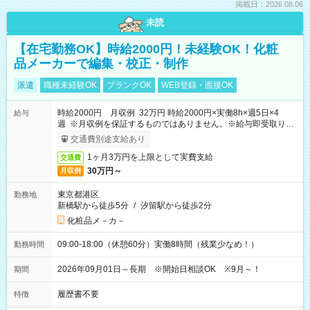
掲載日：2026.08.06
未読
【在宅勤務OK】時給2000円！未経験OK！化粧
品メーカーで編集・校正・制作
派遣
職種未経験OK
ブランクOK
WEB登録・面接OK
時給2000円 月収例 32万円 時給2000円×実働8h×週5日×4
給与
週 ※月収例を保証するものではありません。※給与即受取りサ
ービス利用可（利用条件有）
交通費別途支給あり
1ヶ月3万円を上限として実費支給
交通費
30万円～
月収例
東京都港区
勤務地
新橋駅から徒歩5分
/
汐留駅から徒歩2分
化粧品メ－カ－
09:00-18:00（休憩60分）実働8時間（残業少なめ！）
勤務時間
2026年09月01日～長期 ※開始日相談OK ※9月～！
期間
履歴書不要
特徴