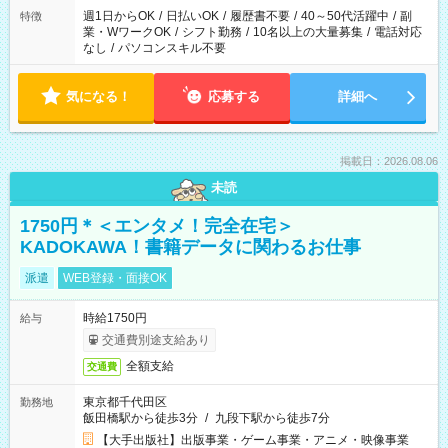
週1日からOK
/
日払いOK
/
履歴書不要
/
40～50代活躍中
/
副
特徴
業・WワークOK
/
シフト勤務
/
10名以上の大量募集
/
電話対応
なし
/
パソコンスキル不要
気になる！
応募する
詳細へ
掲載日：2026.08.06
未読
1750円＊＜エンタメ！完全在宅＞
KADOKAWA！書籍データに関わるお仕事
派遣
WEB登録・面接OK
時給1750円
給与
交通費別途支給あり
全額支給
交通費
東京都千代田区
勤務地
飯田橋駅から徒歩3分
/
九段下駅から徒歩7分
【大手出版社】出版事業・ゲーム事業・アニメ・映像事業