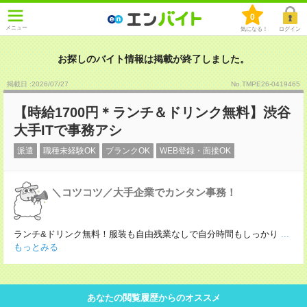
0
メニュー
気になる！
ログイン
お探しのバイト情報は掲載が終了しました。
掲載日 :2026
/
07
/
27
No.TMPE26-0419465
【時給1700円＊ランチ＆ドリンク無料】渋谷
大手ITで事務アシ
派遣
職種未経験OK
ブランクOK
WEB登録・面接OK
＼コツコツ／大手企業でカンタン事務！
ランチ&ドリンク無料！服装も自由残業なしで自分時間もしっかり
...
もっとみる
あなたの閲覧履歴からのオススメ