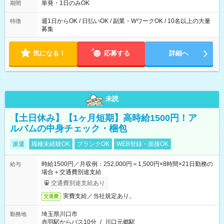
単発・1日のみOK
期間
週1日からOK / 日払いOK / 副業・WワークOK / 10名以上の大量
特徴
募集
気になる！
応募する
詳細へ
未読
【土日休み】【1ヶ月短期】高時給1500円！ア
ルバムの中身チェック・梱包
派遣
職種未経験OK
ブランクOK
WEB登録・面接OK
時給1500円／月収例：252,000円＝1,500円×8時間×21日勤務の
給与
場合＋交通費別途支給
交通費別途支給あり
実費支給／当社規定あり。
交通費
埼玉県川口市
勤務地
赤羽駅からバス10分
/
川口元郷駅