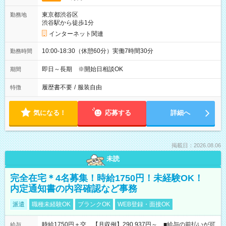
東京都渋谷区
勤務地
渋谷駅から徒歩1分
インターネット関連
10:00-18:30（休憩60分）実働7時間30分
勤務時間
即日～長期 ※開始日相談OK
期間
履歴書不要
/
服装自由
特徴
気になる！
応募する
詳細へ
掲載日：2026.08.06
未読
完全在宅＊4名募集！時給1750円！未経験OK！
内定通知書の内容確認など事務
派遣
職種未経験OK
ブランクOK
WEB登録・面接OK
時給1750円＋交 【月収例】290,937円～ ■給与の前払いが可
給与