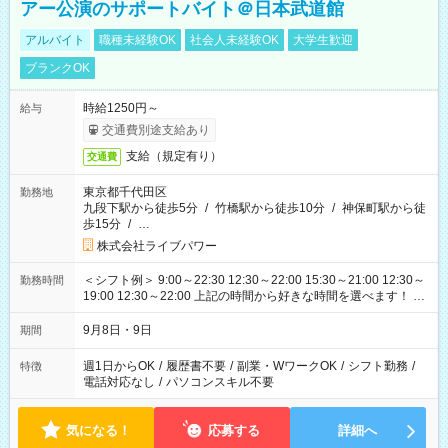
アー公演のサポートバイト＠日本武道館
アルバイト
職種未経験OK
社会人未経験OK
大学生歓迎
ブランクOK
時給1250円～
給与
交通費別途支給あり
支給（規定有り）
交通費
東京都千代田区
勤務地
九段下駅から徒歩5分
/
竹橋駅から徒歩10分
/
神保町駅から徒
歩15分
/
…
株式会社ライブパワー
＜シフト例＞ 9:00～22:30 12:30～22:00 15:30～21:00 12:30～
勤務時間
19:00 12:30～22:00 上記の時間から好きな時間を選べます！ ※
時間は変更となる可能性があります
9月8日・9日
期間
週1日からOK
/
履歴書不要
/
副業・WワークOK
/
シフト勤務
/
特徴
電話対応なし
/
パソコンスキル不要
気になる！
応募する
詳細へ