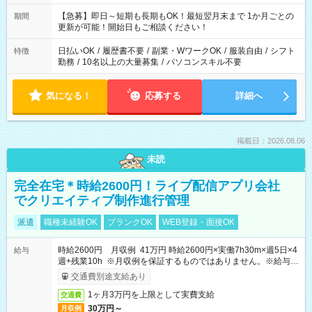
【急募】即日～短期も長期もOK！最短翌月末まで 1か月ごとの
期間
更新が可能！開始日もご相談ください！
日払いOK
/
履歴書不要
/
副業・WワークOK
/
服装自由
/
シフト
特徴
勤務
/
10名以上の大量募集
/
パソコンスキル不要
気になる！
応募する
詳細へ
掲載日：2026.08.06
未読
完全在宅＊時給2600円！ライブ配信アプリ会社
でクリエイティブ制作進行管理
派遣
職種未経験OK
ブランクOK
WEB登録・面接OK
時給2600円 月収例 41万円 時給2600円×実働7h30m×週5日×4
給与
週+残業10h ※月収例を保証するものではありません。※給与即
受取りサービス利用可（利用条件有）
交通費別途支給あり
1ヶ月3万円を上限として実費支給
交通費
30万円～
月収例