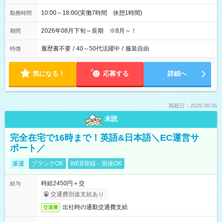
10:00～18:00(実働7時間 休憩1時間)
勤務時間
2026年08月下旬～長期 ※8月～！
期間
履歴書不要
/
40～50代活躍中
/
服装自由
特徴
気になる！
応募する
詳細へ
掲載日：2026.08.05
未読
完全在宅で16時まで！英語&日本語＼EC運営サ
ポート／
派遣
ブランクOK
WEB登録・面接OK
時給2450円＋交
給与
交通費別途支給あり
出社時の通勤交通費支給
交通費