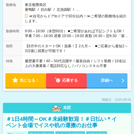
東京都豊島区
勤務地
巣鴨駅
/
目白駅
/
北池袋駅
/
…
≪自宅からドアtoドアで30分以内！≫ご希望の勤務地を紹介
します。
9:00～18:00（休憩60分） ■ご希望があれば下記シフトもOK！
勤務時間
早番 7:00～16:00 遅番 10:00～19:00 夜勤 16:30～翌9:30 「家族
と休みを合わせたい」 「余裕を持って夕飯の準備がしたい」
「できれば残業はしたくない」 など、ご希望を教えてください
【8月中のスタートOK！急募！】2カ月～ ■ご応募から最短2～
期間
ね。 ※Wワーク希望の方へ 今ご覧のお仕事で希望する勤務時間
3日後に就業が可能です！
と、もう1つのお仕事の勤務時間。 合計で週40時間を超える場
合は応募できません。
履歴書不要
/
40～50代活躍中
/
服装自由
/
シフト勤務
/
10名以
特徴
上の大量募集
/
電話対応なし
/
パソコンスキル不要
気になる！
応募する
詳細へ
掲載日：2026.08.06
未読
＃1日4時間～OK＃未経験歓迎！＃日払い＊イ
ベント会場でイスや机の運搬のお仕事