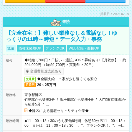
掲載日：2026.07.29
未読
【完全在宅！】難しい業務なし＆電話なし！ゆ
っくりの11時～時短＊データ入力・事務
派遣
職種未経験OK
ブランクOK
WEB登録・面接OK
◆時給1,700円＊日払い・週払いOK＊昇給あり♪【月収例】 ・約
給与
204,000円 （時給1,700円 × 実働6h × 20日）
交通費別途支給あり
◆全額支給 ＊家が少し遠くても安心！
交通費
20～25万円
月収例
東京都港区
勤務地
竹芝駅から徒歩2分
/
浜松町駅から徒歩4分
/
大門(東京都)駅か
ら徒歩5分
/
…
◆港区にある情報セキュリティ企業◆
◆11：00～18：30のうち実働6時間、休憩60分 ※11：00～18：
勤務時間
00 または 11：30～18：30 。*。ブランクOK！。*。 例え
ば前職が、 在宅/財団法人/事務/コールセンター/受付/販売/カフェ