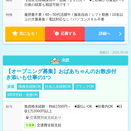
【現在も積極採用中！急募！】2カ月～ ■ご応募から最短2～3
期間
の方へ 今ご覧のお仕事で希望する勤務時間と、もう1つのお仕事
日後の就業も相談可能です！
の勤務時間。 合計で週40時間を超える場合は応募できません。
履歴書不要
/
40～50代活躍中
/
服装自由
/
シフト勤務
/
10名以
特徴
上の大量募集
/
電話対応なし
/
パソコンスキル不要
気になる！
応募する
詳細へ
掲載日：2026.08.06
未読
【オープニング募集】おばあちゃんのお散歩付
き添いも仕事の1つ
派遣
職種未経験OK
社会人未経験OK
ブランクOK
WEB登録・面接OK
無資格未経験：時給1500円～ ■週払いOK ■扶養内OK ■日
給与
収1万2000円以上
交通費別途支給あり
交通費全額支給
交通費