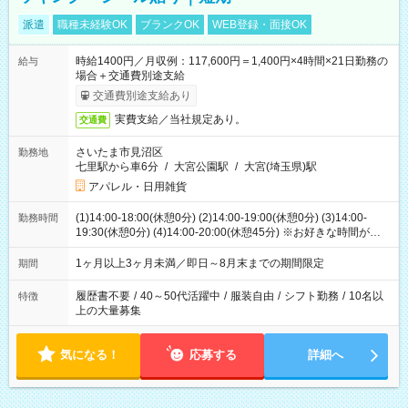
派遣
職種未経験OK
ブランクOK
WEB登録・面接OK
時給1400円／月収例：117,600円＝1,400円×4時間×21日勤務の
給与
場合＋交通費別途支給
交通費別途支給あり
実費支給／当社規定あり。
交通費
さいたま市見沼区
勤務地
七里駅から車6分
/
大宮公園駅
/
大宮(埼玉県)駅
アパレル・日用雑貨
(1)14:00-18:00(休憩0分) (2)14:00-19:00(休憩0分) (3)14:00-
勤務時間
19:30(休憩0分) (4)14:00-20:00(休憩45分) ※お好きな時間が選べ
ます
1ヶ月以上3ヶ月未満／即日～8月末までの期間限定
期間
履歴書不要
/
40～50代活躍中
/
服装自由
/
シフト勤務
/
10名以
特徴
上の大量募集
気になる！
応募する
詳細へ