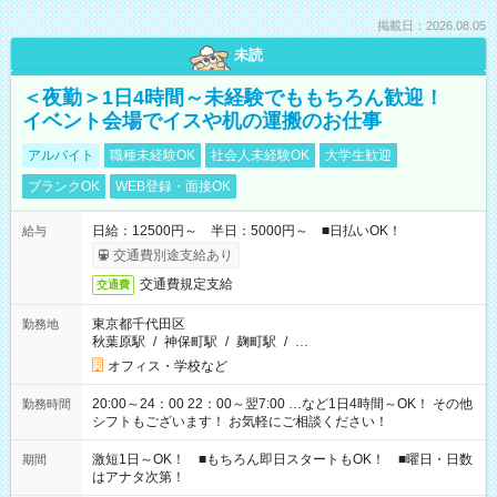
掲載日：2026.08.05
未読
＜夜勤＞1日4時間～未経験でももちろん歓迎！
イベント会場でイスや机の運搬のお仕事
アルバイト
職種未経験OK
社会人未経験OK
大学生歓迎
ブランクOK
WEB登録・面接OK
日給：12500円～ 半日：5000円～ ■日払いOK！
給与
交通費別途支給あり
交通費規定支給
交通費
東京都千代田区
勤務地
秋葉原駅
/
神保町駅
/
麹町駅
/
…
オフィス・学校など
20:00～24：00 22：00～翌7:00 …など1日4時間～OK！ その他
勤務時間
シフトもございます！ お気軽にご相談ください！
激短1日～OK！ ■もちろん即日スタートもOK！ ■曜日・日数
期間
はアナタ次第！