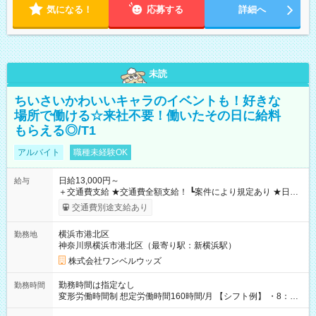
気になる！
応募する
詳細へ
未読
ちいさいかわいいキャラのイベントも！好きな
場所で働ける☆来社不要！働いたその日に給料
もらえる◎/T1
アルバイト
職種未経験OK
日給13,000円～
給与
＋交通費支給 ★交通費全額支給！ ┗案件により規定あり ★日払
いOK！（規定あり） ┗働いたその日に現金GET♪ お仕事後はコ
交通費別途支給あり
ンビニATMから 日払い分を引き落とせます！ 【試用期間】試
用期間なし
横浜市港北区
勤務地
神奈川県横浜市港北区（最寄り駅：新横浜駅）
株式会社ワンベルウッズ
勤務時間は指定なし
勤務時間
変形労働時間制 想定労働時間160時間/月 【シフト例】 ・8：00
～21：00