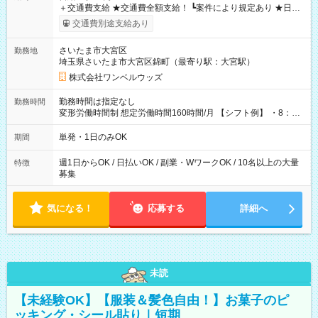
＋交通費支給 ★交通費全額支給！ ┗案件により規定あり ★日払
いOK！（規定あり） ┗働いたその日に現金GET♪ お仕事後はコ
交通費別途支給あり
ンビニATMから 日払い分を引き落とせます！ 【試用期間】試
用期間なし
さいたま市大宮区
勤務地
埼玉県さいたま市大宮区錦町（最寄り駅：大宮駅）
株式会社ワンベルウッズ
勤務時間は指定なし
勤務時間
変形労働時間制 想定労働時間160時間/月 【シフト例】 ・8：00
～21：00
単発・1日のみOK
期間
週1日からOK / 日払いOK / 副業・WワークOK / 10名以上の大量
特徴
募集
気になる！
応募する
詳細へ
未読
【未経験OK】【服装＆髪色自由！】お菓子のピ
ッキング・シール貼り｜短期