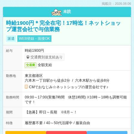
掲載日：2026.08.06
未読
時給1900円＊完全在宅！17時迄！ネットショッ
プ運営会社で与信業務
派遣
WEB登録・面接OK
時給1900円
給与
交通費別途支給あり
全額支給
交通費
東京都港区
勤務地
六本木一丁目駅から徒歩2分
/
六本木駅から徒歩8分
CMでおなじみ☆ネットショップの運営会社です♪
09:00～17:00(実働7時間 休憩1時間) ※10時～18時も調整可能
勤務時間
です！
【急募】即日～長期 ※8月～！
期間
履歴書不要
/
40～50代活躍中
/
服装自由
特徴