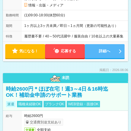
情報・出版・メディア
(1)09:00-18:00(休憩60分)
勤務時間
1ヶ月以上3ヶ月未満／即日～1ヵ月間（更新の可能性あり）
期間
履歴書不要
/
40～50代活躍中
/
服装自由
/
10名以上の大量募集
特徴
気になる！
応募する
詳細へ
掲載日：2026.08.06
未読
時給2600円＊ほぼ在宅！週3～4日＆16時迄
OK！補助金申請のサポート業務
派遣
職種未経験OK
ブランクOK
WEB登録・面接OK
時給2600円
給与
交通費別途支給あり
全額支給
交通費