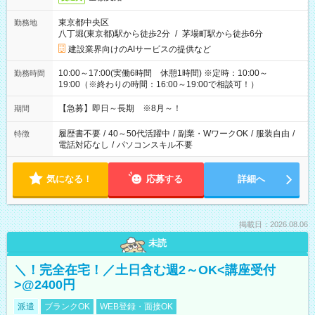
東京都中央区
勤務地
八丁堀(東京都)駅から徒歩2分
/
茅場町駅から徒歩6分
建設業界向けのAIサービスの提供など
10:00～17:00(実働6時間 休憩1時間) ※定時：10:00～
勤務時間
19:00（※終わりの時間：16:00～19:00で相談可！）
【急募】即日～長期 ※8月～！
期間
履歴書不要
/
40～50代活躍中
/
副業・WワークOK
/
服装自由
/
特徴
電話対応なし
/
パソコンスキル不要
気になる！
応募する
詳細へ
掲載日：2026.08.06
未読
＼！完全在宅！／土日含む週2～OK<講座受付
>@2400円
派遣
ブランクOK
WEB登録・面接OK