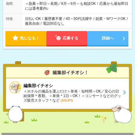
スタッフ スイーツ販売/ホテルフロント/化粧品販売/など 様々な
＜急募＞即日～長期／8月～9月～も相談OK！応募から最短即日
期間
業界から入社して活躍されています♪
には選考案内♪
日払いOK
/
履歴書不要
/
40～50代活躍中
/
副業・WワークOK
/
特徴
服装自由
/
電話対応なし
気になる！
応募する
詳細へ
編集部イチオシ
＜ホテルの備品を運ぶだけ＞単発・短時間～OK／安心の日
給保障＊夜勤、＜単発＊1日～OK！＞コンサートなどのグッ
ズ販売スタッフ＊など
(8/6UP!)