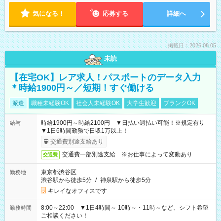
気になる！
応募する
詳細へ
掲載日：2026.08.05
未読
【在宅OK】レア求人！パスポートのデータ入力
＊時給1900円～／短期！すぐ働ける
派遣
職種未経験OK
社会人未経験OK
大学生歓迎
ブランクOK
時給1900円～時給2100円 ▼日払い週払い可能！※規定有り
給与
▼1日6時間勤務で日収1万以上！
交通費別途支給あり
交通費一部別途支給 ※お仕事によって変動あり
交通費
東京都渋谷区
勤務地
渋谷駅から徒歩5分
/
神泉駅から徒歩5分
キレイなオフィスです
8:00～22:00 ▼1日4時間～ 10時～・11時～など、シフト希望
勤務時間
ご相談ください！