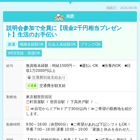
掲載日：2026.08.06
未読
説明会参加で全員に【現金2千円相当プレゼン
ト】生活のお手伝い
派遣
職種未経験OK
社会人未経験OK
ブランクOK
WEB登録・面接OK
無資格未経験：時給1500円～ ■週払いOK ■扶養内OK ■日
給与
収1万2000円以上
交通費別途支給あり
交通費全額支給
交通費
東京都世田谷区
勤務地
三軒茶屋駅
/
世田谷駅
/
下高井戸駅
/
…
≪自宅からドアtoドアで30分以内！≫ご希望の勤務地を紹介
します。
9:00～18:00（休憩60分） ■ご希望があれば下記シフトもOK！
勤務時間
早番 7:00～16:00 遅番 10:00～19:00 「家族と休みを合わせた
い」 「余裕を持って夕飯の準備がしたい」 「できれば残業はし
たくない」 など、ご希望を教えてくださいね。 ※Wワーク希望