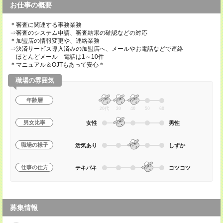
お仕事の概要
＊審査に関連する事務業務
⇒審査のシステム申請、審査結果の確認などの対応
＊加盟店の情報変更や、連絡業務
⇒決済サービス導入済みの加盟店へ、メールやお電話などで連絡
ほとんどメール 電話は1～10件
＊マニュアル＆OJTもあって安心＊
職場の雰囲気
年齢層
20代
30
40
50
60
男女比率
女性
男性
職場の様子
活気あり
しずか
仕事の仕方
テキパキ
コツコツ
募集情報