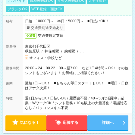
アルバイト
職種未経験OK
社会人未経験OK
大学生歓迎
ブランクOK
WEB登録・面接OK
日給：10000円～ 半日：5000円～ ■日払いOK！
給与
交通費別途支給あり
交通費規定支給
交通費
東京都千代田区
勤務地
秋葉原駅
/
神保町駅
/
麹町駅
/
…
オフィス・学校など
20:00～24：00 22：00～翌7:00 …など1日4時間～OK！ その他
勤務時間
シフトもございます！ お気軽にご相談ください！
激短1日～OK！ ■もちろん即日スタートもOK！ ■曜日・日数
期間
はアナタ次第！
週1日からOK
/
日払いOK
/
履歴書不要
/
40～50代活躍中
/
副
特徴
業・WワークOK
/
シフト勤務
/
10名以上の大量募集
/
電話対応
なし
/
パソコンスキル不要
気になる！
応募する
詳細へ