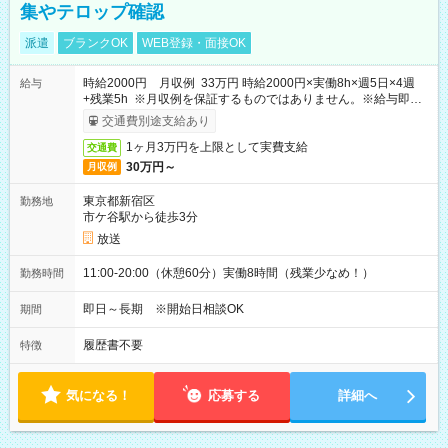
集やテロップ確認
派遣
ブランクOK
WEB登録・面接OK
時給2000円 月収例 33万円 時給2000円×実働8h×週5日×4週
給与
+残業5h ※月収例を保証するものではありません。※給与即受
取りサービス利用可（利用条件有）
交通費別途支給あり
1ヶ月3万円を上限として実費支給
交通費
30万円～
月収例
東京都新宿区
勤務地
市ケ谷駅から徒歩3分
放送
11:00-20:00（休憩60分）実働8時間（残業少なめ！）
勤務時間
即日～長期 ※開始日相談OK
期間
履歴書不要
特徴
気になる！
応募する
詳細へ