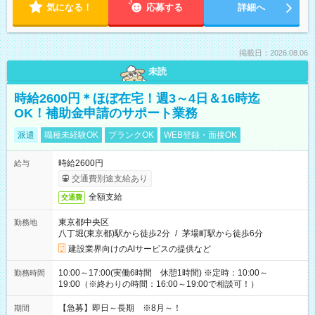
気になる！
応募する
詳細へ
掲載日：2026.08.06
未読
時給2600円＊ほぼ在宅！週3～4日＆16時迄
OK！補助金申請のサポート業務
派遣
職種未経験OK
ブランクOK
WEB登録・面接OK
時給2600円
給与
交通費別途支給あり
全額支給
交通費
東京都中央区
勤務地
八丁堀(東京都)駅から徒歩2分
/
茅場町駅から徒歩6分
建設業界向けのAIサービスの提供など
10:00～17:00(実働6時間 休憩1時間) ※定時：10:00～
勤務時間
19:00（※終わりの時間：16:00～19:00で相談可！）
【急募】即日～長期 ※8月～！
期間