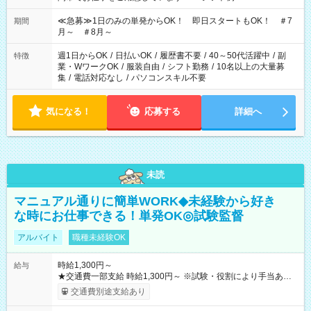
17:00～22:00 13:00～22:00 22:00～翌6:00 など
≪急募≫1日のみの単発からOK！ 即日スタートもOK！ ＃7
期間
月～ ＃8月～
週1日からOK
/
日払いOK
/
履歴書不要
/
40～50代活躍中
/
副
特徴
業・WワークOK
/
服装自由
/
シフト勤務
/
10名以上の大量募
集
/
電話対応なし
/
パソコンスキル不要
気になる！
応募する
詳細へ
未読
マニュアル通りに簡単WORK◆未経験から好き
な時にお仕事できる！単発OK◎試験監督
アルバイト
職種未経験OK
時給1,300円～
給与
★交通費一部支給 時給1,300円～ ※試験・役割により手当あり
※勤務回数により昇給あり 【即給（前払い）オプションあ
交通費別途支給あり
り！】 希望される場合、勤務から1週間ほどで給与の一部を受け
取れます。 ※手数料418円がかかります。 【過去試験日の収入