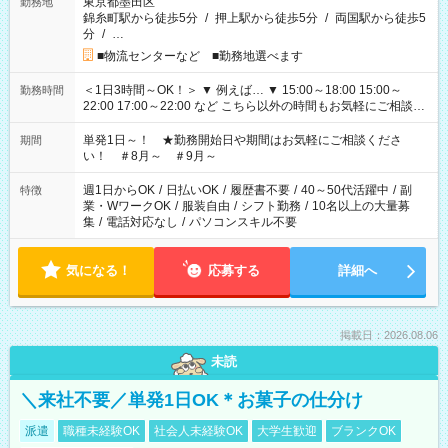
東京都墨田区
勤務地
錦糸町駅から徒歩5分
/
押上駅から徒歩5分
/
両国駅から徒歩5
分
/
…
■物流センターなど ■勤務地選べます
＜1日3時間～OK！＞ ▼ 例えば… ▼ 15:00～18:00 15:00～
勤務時間
22:00 17:00～22:00 など こちら以外の時間もお気軽にご相談く
ださい！
単発1日～！ ★勤務開始日や期間はお気軽にご相談くださ
期間
い！ ＃8月～ ＃9月～
週1日からOK
/
日払いOK
/
履歴書不要
/
40～50代活躍中
/
副
特徴
業・WワークOK
/
服装自由
/
シフト勤務
/
10名以上の大量募
集
/
電話対応なし
/
パソコンスキル不要
気になる！
応募する
詳細へ
掲載日：2026.08.06
未読
＼来社不要／単発1日OK＊お菓子の仕分け
派遣
職種未経験OK
社会人未経験OK
大学生歓迎
ブランクOK