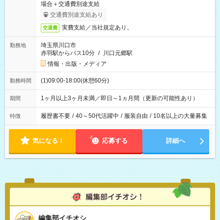
場合＋交通費別途支給
交通費別途支給あり
実費支給／当社規定あり。
交通費
埼玉県川口市
勤務地
赤羽駅からバス10分
/
川口元郷駅
情報・出版・メディア
(1)09:00-18:00(休憩60分)
勤務時間
1ヶ月以上3ヶ月未満／即日～1ヵ月間（更新の可能性あり）
期間
履歴書不要
/
40～50代活躍中
/
服装自由
/
10名以上の大量募集
特徴
気になる！
応募する
詳細へ
編集部イチオシ