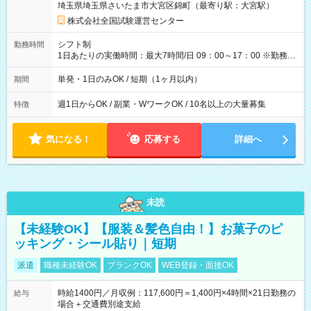
埼玉県埼玉県さいたま市大宮区錦町（最寄り駅：大宮駅）
×8時間＝日収10,400円＋交通費 ※当日の役割により時給＋100
円の場合あり ・国家試験 7:00～13:30（休憩なし） 時給1,300
株式会社全国試験運営センター
円（役割手当＋100円）×6時間＝日収8,400円＋交通費 【試用期
間】試用期間なし
シフト制
勤務時間
1日あたりの実働時間：最大7時間/日 09：00～17：00 ※勤務時
間は 試験により異なります。
単発・1日のみOK / 短期（1ヶ月以内）
期間
週1日からOK / 副業・WワークOK / 10名以上の大量募集
特徴
気になる！
応募する
詳細へ
未読
【未経験OK】【服装＆髪色自由！】お菓子のピ
ッキング・シール貼り｜短期
派遣
職種未経験OK
ブランクOK
WEB登録・面接OK
時給1400円／月収例：117,600円＝1,400円×4時間×21日勤務の
給与
場合＋交通費別途支給