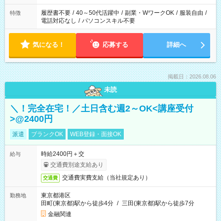
履歴書不要
/
40～50代活躍中
/
副業・WワークOK
/
服装自由
/
特徴
電話対応なし
/
パソコンスキル不要
気になる！
応募する
詳細へ
掲載日：2026.08.06
未読
＼！完全在宅！／土日含む週2～OK<講座受付
>@2400円
派遣
ブランクOK
WEB登録・面接OK
時給2400円＋交
給与
交通費別途支給あり
交通費実費支給（当社規定あり）
交通費
東京都港区
勤務地
田町(東京都)駅から徒歩4分
/
三田(東京都)駅から徒歩7分
金融関連