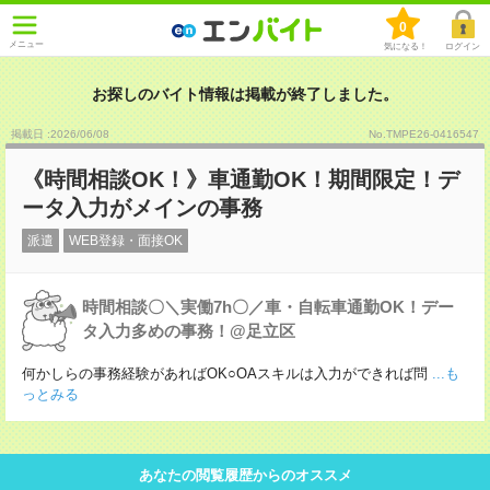
0
メニュー
気になる！
ログイン
お探しのバイト情報は掲載が終了しました。
掲載日 :2026
/
06
/
08
No.TMPE26-0416547
《時間相談OK！》車通勤OK！期間限定！デ
ータ入力がメインの事務
派遣
WEB登録・面接OK
時間相談〇＼実働7h〇／車・自転車通勤OK！デー
タ入力多めの事務！@足立区
何かしらの事務経験があればOK○OAスキルは入力ができれば問
...も
っとみる
あなたの閲覧履歴からのオススメ