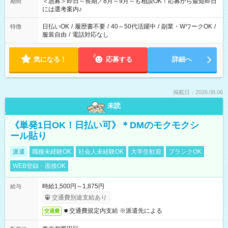
スタッフ スイーツ販売/ホテルフロント/化粧品販売/など 様々な
＜急募＞即日～長期／8月～9月～も相談OK！応募から最短即日
期間
業界から入社して活躍されています♪
には選考案内♪
日払いOK
/
履歴書不要
/
40～50代活躍中
/
副業・WワークOK
/
特徴
服装自由
/
電話対応なし
気になる！
応募する
詳細へ
掲載日：2026.08.06
未読
《単発1日OK！日払い可》＊DMのモクモクシ
ール貼り
派遣
職種未経験OK
社会人未経験OK
大学生歓迎
ブランクOK
WEB登録・面接OK
時給1,500円～1,875円
給与
交通費別途支給あり
■ 交通費規定内支給 ※派遣先による
交通費