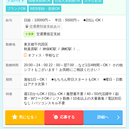
アルバイト
職種未経験OK
社会人未経験OK
大学生歓迎
ブランクOK
WEB登録・面接OK
日給：10000円～ 半日：5000円～ ■日払いOK！
給与
交通費別途支給あり
交通費規定支給
交通費
東京都千代田区
勤務地
秋葉原駅
/
神保町駅
/
麹町駅
/
…
オフィス・学校など
20:00～24：00 22：00～翌7:00 …など1日4時間～OK！ その他
勤務時間
シフトもございます！ お気軽にご相談ください！
激短1日～OK！ ■もちろん即日スタートもOK！ ■曜日・日数
期間
はアナタ次第！
週1日からOK
/
日払いOK
/
履歴書不要
/
40～50代活躍中
/
副
特徴
業・WワークOK
/
シフト勤務
/
10名以上の大量募集
/
電話対応
なし
/
パソコンスキル不要
気になる！
応募する
詳細へ