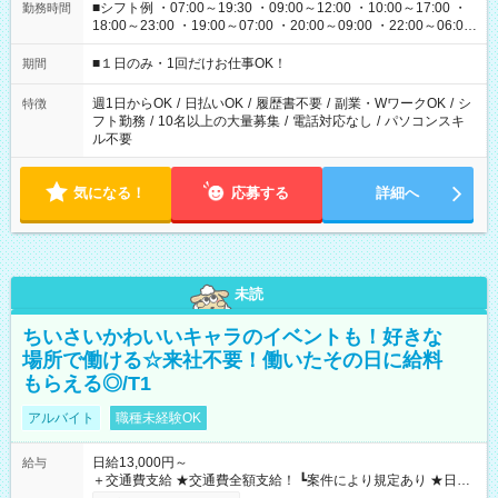
■シフト例 ・07:00～19:30 ・09:00～12:00 ・10:00～17:00 ・
勤務時間
18:00～23:00 ・19:00～07:00 ・20:00～09:00 ・22:00～06:00
etc ★最短で3時間で5,120円のお仕事から 15時間で2万円近く稼
げるお仕事も！ ご希望のお時間に合わせてご紹介！ ※シフトは
■１日のみ・1回だけお仕事OK！
期間
現場によって異なります。 ※勿論、休憩時間はあるのでご安心
ください！
週1日からOK
/
日払いOK
/
履歴書不要
/
副業・WワークOK
/
シ
特徴
フト勤務
/
10名以上の大量募集
/
電話対応なし
/
パソコンスキ
ル不要
気になる！
応募する
詳細へ
未読
ちいさいかわいいキャラのイベントも！好きな
場所で働ける☆来社不要！働いたその日に給料
もらえる◎/T1
アルバイト
職種未経験OK
日給13,000円～
給与
＋交通費支給 ★交通費全額支給！ ┗案件により規定あり ★日払