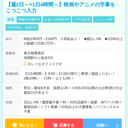
【週2日～×1日4時間～】映画やアニメの字幕を
こつこつ入力
派遣
職種未経験OK
社会人未経験OK
大学生歓迎
ブランクOK
WEB登録・面接OK
時給1900円～2100円 ※昇給あり！ ■週払いOK ■1日6h以上
給与
の勤務で日収1万円～
東京都豊島区
勤務地
池袋駅から徒歩5分
キレイなオフィスです
【1日4時間～】8:00～21:00の間でご希望ご相談ください！
勤務時間
(例)10時～・11時～ などもOK！
即日～最短9月末、長期もOK！※8月24日以降の入社希望の方は
期間
最短10月末まで
日払いOK
/
履歴書不要
/
40～50代活躍中
/
副業・WワークOK
/
特徴
服装自由
/
シフト勤務
/
10名以上の大量募集
/
パソコンスキル
不要
気になる！
応募する
詳細へ