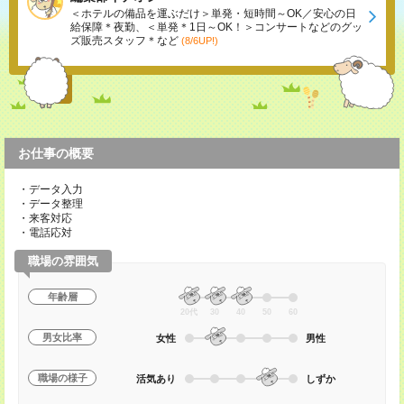
＜ホテルの備品を運ぶだけ＞単発・短時間～OK／安心の日
給保障＊夜勤、＜単発＊1日～OK！＞コンサートなどのグッ
ズ販売スタッフ＊など
(8/6UP!)
お仕事の概要
・データ入力
・データ整理
・来客対応
・電話応対
職場の雰囲気
年齢層
20代
30
40
50
60
男女比率
女性
男性
職場の様子
活気あり
しずか