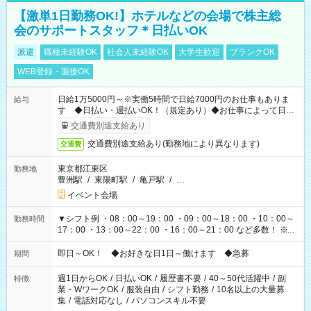
【激単1日勤務OK!】ホテルなどの会場で株主総
会のサポートスタッフ＊日払いOK
派遣
職種未経験OK
社会人未経験OK
大学生歓迎
ブランクOK
WEB登録・面接OK
日給1万5000円～※実働5時間で日給7000円のお仕事もありま
給与
す ◆日払い・週払いOK！（規定あり）◆お仕事によって日給
も異なります
交通費別途支給あり
交通費別途支給あり(勤務地により異なります)
交通費
東京都江東区
勤務地
豊洲駅
/
東陽町駅
/
亀戸駅
/
…
イベント会場
▼シフト例 ・08：00～19：00 ・09：00～18：00 ・10：00～
勤務時間
17：00 ・13：00～22：00 ・16：00～21：00 など多数！ ※お
仕事により勤務時間が異なります
即日～OK！ ◆お好きな日1日～働けます ◆急募
期間
週1日からOK
/
日払いOK
/
履歴書不要
/
40～50代活躍中
/
副
特徴
業・WワークOK
/
服装自由
/
シフト勤務
/
10名以上の大量募
集
/
電話対応なし
/
パソコンスキル不要