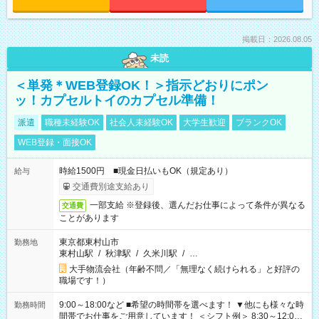
掲載日：2026.08.05
未読
＜単発＊WEB登録OK！＞指示どおりにポン
ッ！カプセルトイのカプセル準備！
派遣
職種未経験OK
社会人未経験OK
大学生歓迎
ブランクOK
WEB登録・面接OK
時給1500円 ■現金日払いもOK（規定あり）
給与
交通費別途支給あり
一部支給 ※登録後、選んだお仕事によって条件が異なる
交通費
ことがあります
東京都東村山市
勤務地
東村山駅
/
秋津駅
/
久米川駅
/
…
大手物流会社（年齢不問／「無理なく続けられる」と好評の
職場です！）
9:00～18:00など ■希望の時間帯を選べます！ ▼他にも様々な時
勤務時間
間帯でお仕事をご用意しています！ ＜シフト例＞ 8:30～12:00