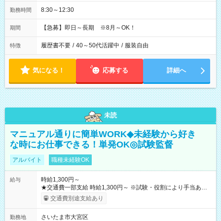
8:30～12:30
勤務時間
【急募】即日～長期 ※8月～OK！
期間
履歴書不要
/
40～50代活躍中
/
服装自由
特徴
気になる！
応募する
詳細へ
未読
マニュアル通りに簡単WORK◆未経験から好き
な時にお仕事できる！単発OK◎試験監督
アルバイト
職種未経験OK
時給1,300円～
給与
★交通費一部支給 時給1,300円～ ※試験・役割により手当あり
※勤務回数により昇給あり 【即給（前払い）オプションあ
交通費別途支給あり
り！】 希望される場合、勤務から1週間ほどで給与の一部を受け
取れます。 ※手数料418円がかかります。 【過去試験日の収入
さいたま市大宮区
勤務地
例】 ・河合塾模擬試験 8:30～17:30（休憩1時間） 時給1,300円