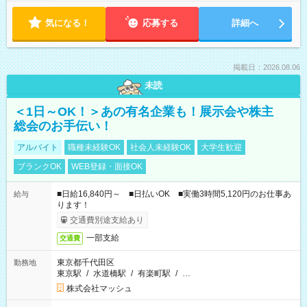
気になる！
応募する
詳細へ
掲載日：2026.08.06
未読
＜1日～OK！＞あの有名企業も！展示会や株主
総会のお手伝い！
アルバイト
職種未経験OK
社会人未経験OK
大学生歓迎
ブランクOK
WEB登録・面接OK
■日給16,840円～ ■日払いOK ■実働3時間5,120円のお仕事あ
給与
ります！
交通費別途支給あり
一部支給
交通費
東京都千代田区
勤務地
東京駅
/
水道橋駅
/
有楽町駅
/
…
株式会社マッシュ