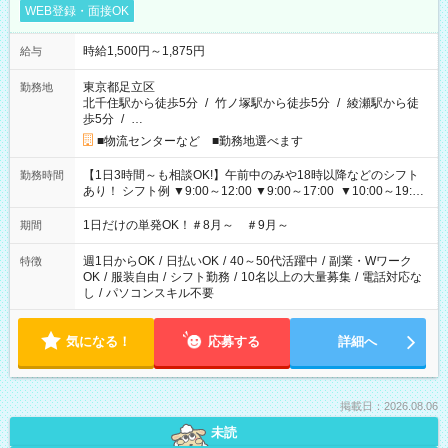
WEB登録・面接OK
時給1,500円～1,875円
給与
東京都足立区
勤務地
北千住駅から徒歩5分
/
竹ノ塚駅から徒歩5分
/
綾瀬駅から徒
歩5分
/
…
■物流センターなど ■勤務地選べます
【1日3時間～も相談OK!】午前中のみや18時以降などのシフト
勤務時間
あり！ シフト例 ▼9:00～12:00 ▼9:00～17:00 ▼10:00～19:00
▼18:00～21:00
1日だけの単発OK！＃8月～ ＃9月～
期間
週1日からOK
/
日払いOK
/
40～50代活躍中
/
副業・Wワーク
特徴
OK
/
服装自由
/
シフト勤務
/
10名以上の大量募集
/
電話対応な
し
/
パソコンスキル不要
気になる！
応募する
詳細へ
掲載日：2026.08.06
未読