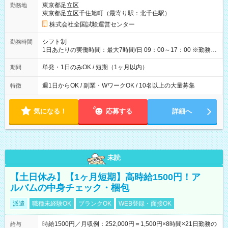
東京都足立区
勤務地
例】 ・河合塾模擬試験 8:30～17:30（休憩1時間） 時給1,300円
東京都足立区千住旭町（最寄り駅：北千住駅）
×8時間＝日収10,400円＋交通費 ※当日の役割により時給＋100
円の場合あり ・国家試験 7:00～13:30（休憩なし） 時給1,300
株式会社全国試験運営センター
円（役割手当＋100円）×6時間＝日収8,400円＋交通費 【試用期
間】試用期間なし
シフト制
勤務時間
1日あたりの実働時間：最大7時間/日 09：00～17：00 ※勤務時
間は 試験により異なります。
単発・1日のみOK / 短期（1ヶ月以内）
期間
週1日からOK / 副業・WワークOK / 10名以上の大量募集
特徴
気になる！
応募する
詳細へ
未読
【土日休み】【1ヶ月短期】高時給1500円！ア
ルバムの中身チェック・梱包
派遣
職種未経験OK
ブランクOK
WEB登録・面接OK
時給1500円／月収例：252,000円＝1,500円×8時間×21日勤務の
給与