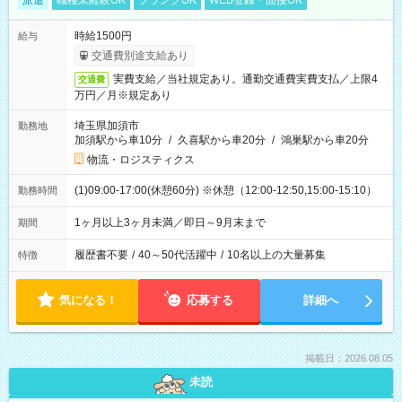
派遣
職種未経験OK
ブランクOK
WEB登録・面接OK
時給1500円
給与
交通費別途支給あり
実費支給／当社規定あり。通勤交通費実費支払／上限4
交通費
万円／月※規定あり
埼玉県加須市
勤務地
加須駅から車10分
/
久喜駅から車20分
/
鴻巣駅から車20分
物流・ロジスティクス
(1)09:00-17:00(休憩60分) ※休憩（12:00-12:50,15:00-15:10）
勤務時間
1ヶ月以上3ヶ月未満／即日～9月末まで
期間
履歴書不要
/
40～50代活躍中
/
10名以上の大量募集
特徴
気になる！
応募する
詳細へ
掲載日：2026.08.05
未読