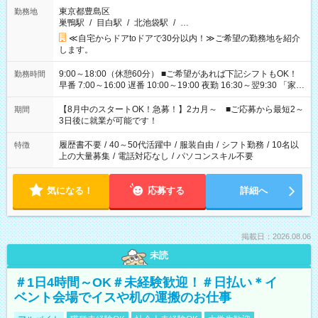
東京都豊島区
勤務地
巣鴨駅
/
目白駅
/
北池袋駅
/
…
≪自宅からドアtoドアで30分以内！≫ご希望の勤務地を紹介
します。
9:00～18:00（休憩60分） ■ご希望があれば下記シフトもOK！
勤務時間
早番 7:00～16:00 遅番 10:00～19:00 夜勤 16:30～翌9:30 「家族
と休みを合わせたい」 「余裕を持って夕飯の準備がしたい」
「できれば残業はしたくない」 など、ご希望を教えてください
【8月中のスタートOK！急募！】2カ月～ ■ご応募から最短2～
期間
ね。 ※Wワーク希望の方へ 今ご覧のお仕事で希望する勤務時間
3日後に就業が可能です！
と、もう1つのお仕事の勤務時間。 合計で週40時間を超える場
合は応募できません。
履歴書不要
/
40～50代活躍中
/
服装自由
/
シフト勤務
/
10名以
特徴
上の大量募集
/
電話対応なし
/
パソコンスキル不要
気になる！
応募する
詳細へ
掲載日：2026.08.06
未読
＃1日4時間～OK＃未経験歓迎！＃日払い＊イ
ベント会場でイスや机の運搬のお仕事