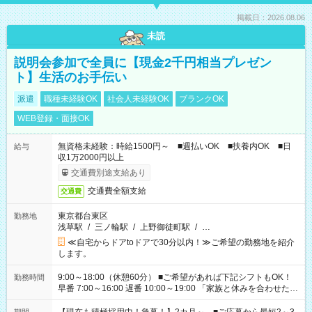
掲載日：2026.08.06
未読
説明会参加で全員に【現金2千円相当プレゼン
ト】生活のお手伝い
派遣
職種未経験OK
社会人未経験OK
ブランクOK
WEB登録・面接OK
無資格未経験：時給1500円～ ■週払いOK ■扶養内OK ■日
給与
収1万2000円以上
交通費別途支給あり
交通費全額支給
交通費
東京都台東区
勤務地
浅草駅
/
三ノ輪駅
/
上野御徒町駅
/
…
≪自宅からドアtoドアで30分以内！≫ご希望の勤務地を紹介
します。
9:00～18:00（休憩60分） ■ご希望があれば下記シフトもOK！
勤務時間
早番 7:00～16:00 遅番 10:00～19:00 「家族と休みを合わせた
い」 「余裕を持って夕飯の準備がしたい」 「できれば残業はし
たくない」 など、ご希望を教えてくださいね。 ※Wワーク希望