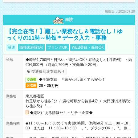
掲載日：2026.07.29
未読
【完全在宅！】難しい業務なし＆電話なし！ゆ
っくりの11時～時短＊データ入力・事務
派遣
職種未経験OK
ブランクOK
WEB登録・面接OK
◆時給1,700円＊日払い・週払いOK＊昇給あり♪【月収例】 ・約
給与
204,000円 （時給1,700円 × 実働6h × 20日）
交通費別途支給あり
◆全額支給 ＊家が少し遠くても安心！
交通費
20～25万円
月収例
東京都港区
勤務地
竹芝駅から徒歩2分
/
浜松町駅から徒歩4分
/
大門(東京都)駅か
ら徒歩5分
/
…
◆港区にある情報セキュリティ企業◆
◆11：00～18：30のうち実働6時間、休憩60分 ※11：00～18：
勤務時間
00 または 11：30～18：30 。*。ブランクOK！。*。 例え
ば前職が、 在宅/財団法人/事務/コールセンター/受付/販売/カフェ