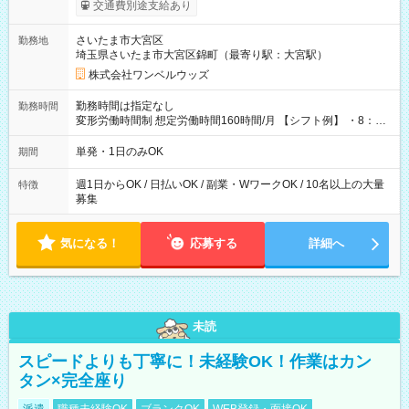
いOK！（規定あり） ┗働いたその日に現金GET♪ お仕事後はコ
交通費別途支給あり
ンビニATMから 日払い分を引き落とせます！ 【試用期間】試
用期間なし
さいたま市大宮区
勤務地
埼玉県さいたま市大宮区錦町（最寄り駅：大宮駅）
株式会社ワンベルウッズ
勤務時間は指定なし
勤務時間
変形労働時間制 想定労働時間160時間/月 【シフト例】 ・8：00
～21：00
単発・1日のみOK
期間
週1日からOK / 日払いOK / 副業・WワークOK / 10名以上の大量
特徴
募集
気になる！
応募する
詳細へ
未読
スピードよりも丁寧に！未経験OK！作業はカン
タン×完全座り