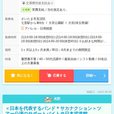
交通費別途支給あり
実費支給／当社規定あり。
交通費
さいたま市見沼区
勤務地
七里駅から車6分
/
大宮公園駅
/
大宮(埼玉県)駅
アパレル・日用雑貨
(1)14:00-18:00(休憩0分) (2)14:00-19:00(休憩0分) (3)14:00-
勤務時間
19:30(休憩0分) (4)14:00-20:00(休憩45分) ※お好きな時間が選べ
ます
1ヶ月以上3ヶ月未満／即日～8月末までの期間限定
期間
履歴書不要
/
40～50代活躍中
/
服装自由
/
シフト勤務
/
10名以
特徴
上の大量募集
気になる！
応募する
詳細へ
掲載日：2026.08.03
未読
＜日本を代表するバンド＊サカナクション＞ツ
アー公演のサポートバイト＠日本武道館