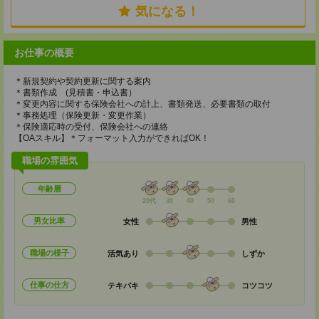
気になる！
お仕事の概要
＊新規契約や契約更新に関する案内
＊書類作成 (見積書・申込書）
＊変更内容に関する保険会社への計上、書類発送、必要書類の取付
＊事務処理（保険更新・変更作業）
＊保険適応時の受付、保険会社への連絡
【OAスキル】＊フォーマット入力ができればOK！
職場の雰囲気
年齢層
20代
30
40
50
60
男女比率
女性
男性
職場の様子
活気あり
しずか
仕事の仕方
テキパキ
コツコツ