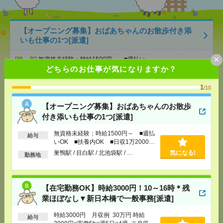
【オープニング募集】おばあちゃんのお散歩付き添
いも仕事の1つ[派遣]
×
[給 与]
無資格未経験：時給1500円～ ■週払い
OK ■扶養内OK ■日収1万2000円以上
どちらのお仕事が気になりますか？
[交通費]
交通費全額支給
気になる！
1
/10
[勤務地]
巣鴨駅
/
目白駅
/
北池袋駅
/
…
【オープニング募集】おばあちゃんのお散歩
【在宅勤務OK】時給3000円！10～16時＊残業ほぼな
付き添いも仕事の1つ[派遣]
し▼新日本橋で一般事務[派遣]
無資格未経験：時給1500円～ ■週払
給与
いOK ■扶養内OK ■日収1万2000円
[給 与]
時給3000円 月収例 30万円 時給3000円×
実働5h×週5日×4週 ※月収例を保証するものではあ
以上
巣鴨駅 / 目白駅 / 北池袋駅 / …
気になる!
勤務地
りません。※給与即受取りサービス利用可（利用条
件有）
[交通費]
1ヶ月3万円を上限として実費支給
気になる！
[月収例]
30万円～
【在宅勤務OK】時給3000円！10～16時＊残
[勤務地]
新日本橋駅から徒歩3分
/
三越前駅から徒
業ほぼなし▼新日本橋で一般事務[派遣]
歩1分
時給3000円 月収例 30万円 時給
給与