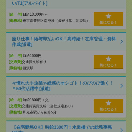
い/T1[アルバイト]
[給 与]
日給13,000円～
[勤務地]
東京都豊島区南池袋（最寄り駅：池袋駅）
気になる！
座り仕事！給与即払いOK！高時給！在庫管理・資料
作成[派遣]
[給 与]
時給1500円
[交通費]
交通費支給有り
気になる！
[勤務地]
藤沢駅
≪憧れ大手企業≫総務のオシゴト！のびのび働く！
＊50代活躍中[派遣]
[給 与]
時給1800円＋交
[交通費]
交通費実費支給（当社規定あり）
気になる！
[勤務地]
和光市駅から徒歩5分
【在宅勤務OK】時給3300円！水道橋での総務事務