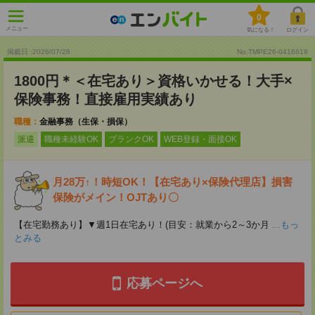
0
メニュー
気になる！
ログイン
掲載日 :2026
/
07
/
28
No.TMPE26-0416619
1800円＊＜在宅あり＞資格いかせる！大手×
保険事務！直接雇用実績あり
職種：
金融事務（生保・損保）
派遣
職種未経験OK
ブランクOK
WEB登録・面接OK
月28万↑！時短OK！【在宅あり×保険代理店】損害
保険がメイン！OJTあり〇
【在宅勤務あり】▼週1日在宅あり！(目安：就業から2～3か月
...もっ
とみる
応募ページへ