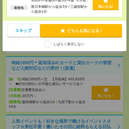
3000円×実働5h×週5日×4週 ※月収例
時給1900円＊9-16時の時短勤務！船外機メーカーで
を保証するものではありません。※給
新日本橋駅から徒歩3分 / 三越前駅か
気になる!
勤務地
給与データ入力など[派遣]
与即受取りサービス利用可（利用条件
ら徒歩1分
有）
[給 与]
時給1900円＋交 【月収例】228,000円
～ ■給与の前払いが可能な速払いサービスあり
スキップ
どちらも気になる！
[交通費]
交通費支給あり
[月収例]
20～25万円
気になる！
[勤務地]
志村坂上駅から徒歩3分
/
赤羽駅からバス
しばらく表示しない
20分
時給1850円＊返却済みICカードと貸出カードの管理
など入館対応などの受付！[派遣]
[給 与]
時給1850円＋交 【月収例】403,916円
～ ■給与の前払いが可能な速払いサービスあり
[交通費]
交通費支給あり
[月収例]
30万円～
気になる！
[勤務地]
飯田橋駅から徒歩1分
/
九段下駅から徒歩
14分
人気イベントも！好きな場所で働けるイベントスタ
ッフ☆来社不要！働いたその日に給料もらえる日払