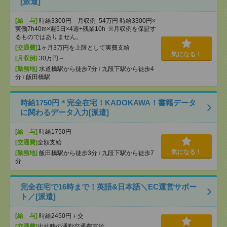
[派遣]
[給 与]
時給3300円 月収例 54万円 時給3300円×
実働7h40m×週5日×4週+残業10h ※月収例を保証す
るものではありません。
[交通費]
1ヶ月3万円を上限として実費支給
気になる！
[月収例]
30万円～
[勤務地]
水道橋駅から徒歩7分
/
九段下駅から徒歩4
分
/
飯田橋駅
時給1750円＊完全在宅！KADOKAWA！書籍データ
に関わるデータ入力[派遣]
[給 与]
時給1750円
[交通費]
全額支給
気になる！
[勤務地]
飯田橋駅から徒歩3分
/
九段下駅から徒歩7
分
完全在宅で16時まで！英語&日本語＼EC運営サポー
ト／[派遣]
[給 与]
時給2450円＋交
[交通費]
出社時の通勤交通費支給