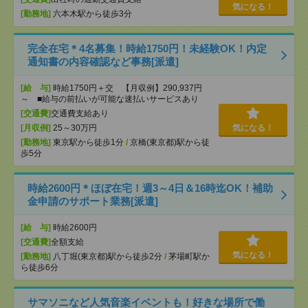
気になる！
[勤務地]
六本木駅から徒歩3分
完全在宅＊4名募集！時給1750円！未経験OK！内定
通知書の内容確認など事務[派遣]
[給 与]
時給1750円＋交 【月収例】290,937円
～ ■給与の前払いが可能な速払いサービスあり
[交通費]
交通費支給あり
[月収例]
25～30万円
気になる！
[勤務地]
東京駅から徒歩1分
/
京橋(東京都)駅から徒
歩5分
時給2600円＊ほぼ在宅！週3～4日＆16時迄OK！補助
金申請のサポート業務[派遣]
[給 与]
時給2600円
[交通費]
全額支給
気になる！
[勤務地]
八丁堀(東京都)駅から徒歩2分
/
茅場町駅か
ら徒歩6分
サマソニなど人気音楽イベントも！好きな場所で働