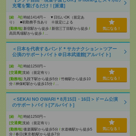
充電を繋げるだけ！[派遣]
[給 与]
時給1414円～ ▼日払いOK（規定あ
り） ■初勤務手当あり ※規定による
[勤務地]
新宿駅から徒歩
/
新宿三丁目駅から徒歩
/
気になる！
高田馬場駅から徒歩
/
…
＜日本を代表するバンド＊サカナクション＞ツアー
公演のサポートバイト＠日本武道館[アルバイト]
[給 与]
時給1250円～
[交通費]
支給（規定有り）
気になる！
[勤務地]
九段下駅から徒歩5分
/
竹橋駅から徒歩10
分
/
神保町駅から徒歩15分
/
…
＜SEKAI NO OWARI＊8月15日・16日＞ドーム公演
のサポートバイト[アルバイト]
[給 与]
時給1250円～
[交通費]
支給（規定有り）
気になる！
[勤務地]
後楽園駅から徒歩5分
/
水道橋駅から徒歩5
分
/
春日(東京都)駅から徒歩7分