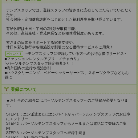
テンプスタッフでは、登録スタッフの皆さまに安心してはたらいていただく
ため、
社会保険・定期健康診断をはじめとした福利厚生を取り揃えています。
有給休暇は全日・半日の2種類が取得可能、
その他、産前産後・育児休業など各種休暇制度があります。
皆さまの日常をサポートする家事支援や、
休日を彩る旅行や各種施設が割引になる優待サービスをご用意！
~テンプスタッフに登録している方へのお得な優待サービス~
ポイント！
■ファッションレンタルアプリ「メチャカリ」
└パーソルテンプスタッフ限定特典あり！
■海外国内の旅行や宿泊割引
■ハウスクリーニング、ベビーシッターサービス、スポーツクラブなどもお
得に
登録について
★お仕事のご紹介にはパーソルテンプスタッフへのご登録が必要となりま
す。
STEP１：エン派遣またはエンバイトからパーソルテンプスタッフのお仕事
にエントリー
STEP２：パーソルテンプスタッフからメールまたは電話にて登録のご案
内
STEP３：パーソルテンプスタッフへ登録手続き
STEP４：お仕事のご紹介