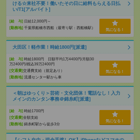
ける☆来社不要！働いたその日に給料もらえる日払
い/T1[アルバイト]
[給 与]
日給12,000円～
[勤務地]
千葉県船橋市西船（最寄り駅：西船橋駅）
気になる！
大田区！軽作業！時給1800円[派遣]
[給 与]
時給1800円 日額平均1万4400円/月額30
万2400円/残込39万2400円
[交通費]
交通費支給（規定あり）
気になる！
[勤務地]
流通センター駅から車
＜朝はゆっくり＞芸術・文化団体！電話なし！入力
メインのカンタン事務＠錦糸町[派遣]
[給 与]
時給1700円
[交通費]
全額支給
気になる！
[勤務地]
錦糸町駅から徒歩3分
【シフト自由・現金手渡しOK】iPhoneなどスマホの