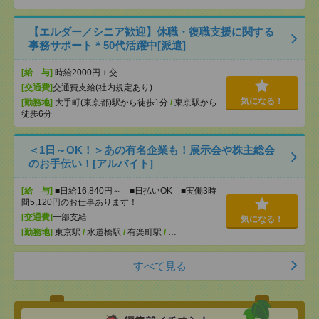
【エルダー／シニア歓迎】休職・復職支援に関する
事務サポート＊50代活躍中[派遣]
[給 与]
時給2000円＋交
[交通費]
交通費支給(社内規定あり)
気になる！
[勤務地]
大手町(東京都)駅から徒歩1分
/
東京駅から
徒歩6分
＜1日～OK！＞あの有名企業も！展示会や株主総会
のお手伝い！[アルバイト]
[給 与]
■日給16,840円～ ■日払いOK ■実働3時
間5,120円のお仕事あります！
[交通費]
一部支給
気になる！
[勤務地]
東京駅
/
水道橋駅
/
有楽町駅
/
…
すべて見る