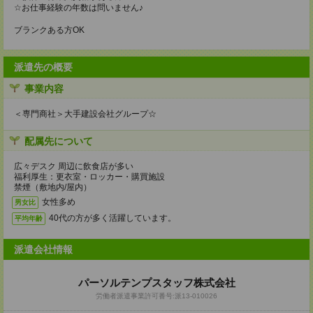
☆お仕事経験の年数は問いません♪
ブランクある方OK
派遣先の概要
事業内容
＜専門商社＞大手建設会社グループ☆
配属先について
広々デスク 周辺に飲食店が多い
福利厚生：更衣室・ロッカー・購買施設
禁煙（敷地内/屋内）
女性多め
男女比
40代の方が多く活躍しています。
平均年齢
派遣会社情報
パーソルテンプスタッフ株式会社
労働者派遣事業許可番号:派13-010026