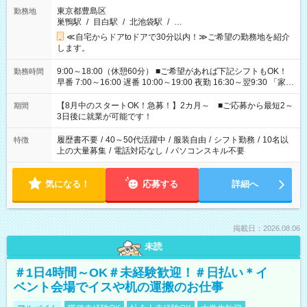
東京都豊島区
勤務地
巣鴨駅
/
目白駅
/
北池袋駅
/
…
≪自宅からドアtoドアで30分以内！≫ご希望の勤務地を紹介
します。
9:00～18:00（休憩60分） ■ご希望があれば下記シフトもOK！
勤務時間
早番 7:00～16:00 遅番 10:00～19:00 夜勤 16:30～翌9:30 「家族
と休みを合わせたい」 「余裕を持って夕飯の準備がしたい」
「できれば残業はしたくない」 など、ご希望を教えてください
【8月中のスタートOK！急募！】2カ月～ ■ご応募から最短2～
期間
ね。 ※Wワーク希望の方へ 今ご覧のお仕事で希望する勤務時間
3日後に就業が可能です！
と、もう1つのお仕事の勤務時間。 合計で週40時間を超える場
合は応募できません。
履歴書不要
/
40～50代活躍中
/
服装自由
/
シフト勤務
/
10名以
特徴
上の大量募集
/
電話対応なし
/
パソコンスキル不要
気になる！
応募する
詳細へ
掲載日：2026.08.06
未読
＃1日4時間～OK＃未経験歓迎！＃日払い＊イ
ベント会場でイスや机の運搬のお仕事