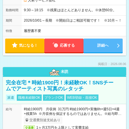
人材サービス会社
9:30～18:15 ※残業はほとんどありません。※休憩60分。
勤務時間
2026/10/01～長期 ※開始日はご相談可能です！ ※10月～！
期間
履歴書不要
特徴
気になる！
応募する
詳細へ
掲載日：2026.08.06
未読
完全在宅＊時給1900円！未経験OK！SNSチー
ムでアーティスト写真のレタッチ
派遣
職種未経験OK
ブランクOK
WEB登録・面接OK
時給1900円 月収例 31万円 時給1900円×実働8h×週5日×4週
給与
+残業5h ※月収例を保証するものではありません。※給与即受
取りサービス利用可（利用条件有）
交通費別途支給あり
1ヶ月3万円を上限として実費支給
交通費