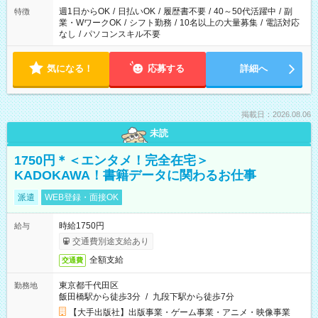
週1日からOK
/
日払いOK
/
履歴書不要
/
40～50代活躍中
/
副
特徴
業・WワークOK
/
シフト勤務
/
10名以上の大量募集
/
電話対応
なし
/
パソコンスキル不要
気になる！
応募する
詳細へ
掲載日：2026.08.06
未読
1750円＊＜エンタメ！完全在宅＞
KADOKAWA！書籍データに関わるお仕事
派遣
WEB登録・面接OK
時給1750円
給与
交通費別途支給あり
全額支給
交通費
東京都千代田区
勤務地
飯田橋駅から徒歩3分
/
九段下駅から徒歩7分
【大手出版社】出版事業・ゲーム事業・アニメ・映像事業