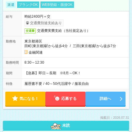
派遣
ブランクOK
WEB登録・面接OK
時給2400円＋交
給与
交通費別途支給あり
交通費実費支給（当社規定あり）
交通費
東京都港区
勤務地
田町(東京都)駅から徒歩4分
/
三田(東京都)駅から徒歩7分
金融関連
8:30～12:30
勤務時間
【急募】即日～長期 ※8月～OK！
期間
履歴書不要
/
40～50代活躍中
/
服装自由
特徴
気になる！
応募する
詳細へ
掲載日：2026.07.31
未読