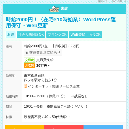
掲載日：2026.08.04
未読
時給2000円！〈在宅×10時始業〉WordPress運
用保守・Web更新
派遣
社会人未経験OK
ブランクOK
WEB登録・面接OK
時給2000円+交 【月収例】32万円
給与
交通費別途支給あり
交通費支給
交通費
30万円～
月収例
東京都新宿区
勤務地
四ツ谷駅から徒歩1分
インターネット関連サービス企業
10:00～19:00（休憩:60分） ※残業なし
勤務時間
10/01～長期 ※開始日ご相談ください！
期間
履歴書不要
/
40～50代活躍中
特徴