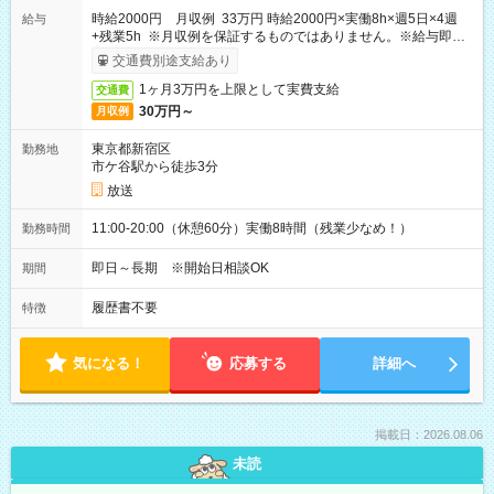
時給2000円 月収例 33万円 時給2000円×実働8h×週5日×4週
給与
+残業5h ※月収例を保証するものではありません。※給与即受
取りサービス利用可（利用条件有）
交通費別途支給あり
1ヶ月3万円を上限として実費支給
交通費
30万円～
月収例
東京都新宿区
勤務地
市ケ谷駅から徒歩3分
放送
11:00-20:00（休憩60分）実働8時間（残業少なめ！）
勤務時間
即日～長期 ※開始日相談OK
期間
履歴書不要
特徴
気になる！
応募する
詳細へ
掲載日：2026.08.06
未読