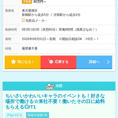
30万円～
月収例
東京都港区
勤務地
新橋駅から徒歩5分
/
汐留駅から徒歩2分
化粧品メ－カ－
09:00-18:00（休憩60分）実働8時間（残業少なめ！）
勤務時間
2026年09月01日～長期 ※開始日相談OK ※9月～！
期間
履歴書不要
特徴
気になる！
応募する
詳細へ
未読
ちいさいかわいいキャラのイベントも！好きな
場所で働ける☆来社不要！働いたその日に給料
もらえる◎/T1
アルバイト
職種未経験OK