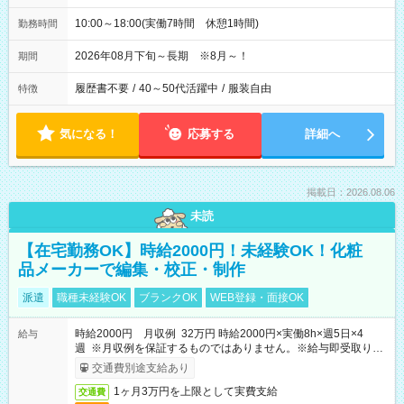
10:00～18:00(実働7時間 休憩1時間)
勤務時間
2026年08月下旬～長期 ※8月～！
期間
履歴書不要
/
40～50代活躍中
/
服装自由
特徴
気になる！
応募する
詳細へ
掲載日：2026.08.06
未読
【在宅勤務OK】時給2000円！未経験OK！化粧
品メーカーで編集・校正・制作
派遣
職種未経験OK
ブランクOK
WEB登録・面接OK
時給2000円 月収例 32万円 時給2000円×実働8h×週5日×4
給与
週 ※月収例を保証するものではありません。※給与即受取りサ
ービス利用可（利用条件有）
交通費別途支給あり
1ヶ月3万円を上限として実費支給
交通費