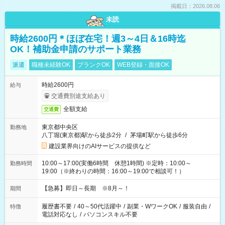
掲載日：2026.08.06
未読
時給2600円＊ほぼ在宅！週3～4日＆16時迄
OK！補助金申請のサポート業務
派遣
職種未経験OK
ブランクOK
WEB登録・面接OK
時給2600円
給与
交通費別途支給あり
全額支給
交通費
東京都中央区
勤務地
八丁堀(東京都)駅から徒歩2分
/
茅場町駅から徒歩6分
建設業界向けのAIサービスの提供など
10:00～17:00(実働6時間 休憩1時間) ※定時：10:00～
勤務時間
19:00（※終わりの時間：16:00～19:00で相談可！）
【急募】即日～長期 ※8月～！
期間
履歴書不要
/
40～50代活躍中
/
副業・WワークOK
/
服装自由
/
特徴
電話対応なし
/
パソコンスキル不要