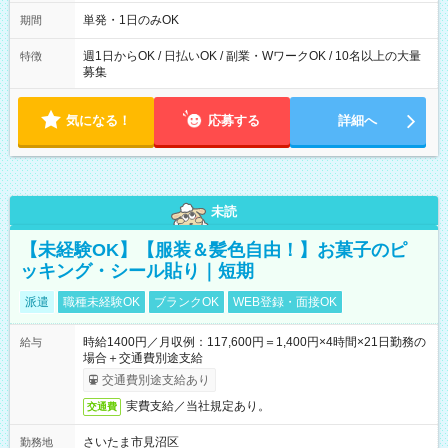
～21：00
単発・1日のみOK
期間
週1日からOK / 日払いOK / 副業・WワークOK / 10名以上の大量
特徴
募集
気になる！
応募する
詳細へ
未読
【未経験OK】【服装＆髪色自由！】お菓子のピ
ッキング・シール貼り｜短期
派遣
職種未経験OK
ブランクOK
WEB登録・面接OK
時給1400円／月収例：117,600円＝1,400円×4時間×21日勤務の
給与
場合＋交通費別途支給
交通費別途支給あり
実費支給／当社規定あり。
交通費
さいたま市見沼区
勤務地