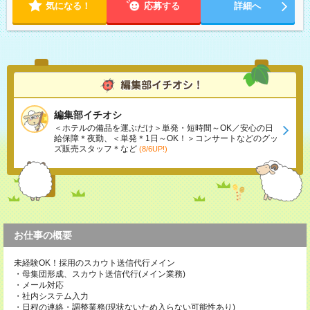
気になる！
応募する
詳細へ
編集部イチオシ
＜ホテルの備品を運ぶだけ＞単発・短時間～OK／安心の日
給保障＊夜勤、＜単発＊1日～OK！＞コンサートなどのグッ
ズ販売スタッフ＊など
(8/6UP!)
お仕事の概要
未経験OK！採用のスカウト送信代行メイン
・母集団形成、スカウト送信代行(メイン業務)
・メール対応
・社内システム入力
・日程の連絡・調整業務(現状ないため入らない可能性あり)