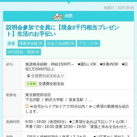
掲載日：2026.08.06
未読
説明会参加で全員に【現金2千円相当プレゼン
ト】生活のお手伝い
派遣
職種未経験OK
社会人未経験OK
ブランクOK
WEB登録・面接OK
無資格未経験：時給1500円～ ■週払いOK ■扶養内OK ■日
給与
収1万2000円以上
交通費別途支給あり
交通費全額支給
交通費
東京都世田谷区
勤務地
下北沢駅
/
駒沢大学駅
/
喜多見駅
/
…
≪自宅からドアtoドアで30分以内！≫ご希望の勤務地を紹介
します。
9:00～18:00（休憩60分） ■ご希望があれば下記シフトもOK！
勤務時間
早番 7:00～16:00 遅番 10:00～19:00 「家族と休みを合わせた
い」 「余裕を持って夕飯の準備がしたい」 「できれば残業はし
たくない」 など、ご希望を教えてくださいね。 ※Wワーク希望