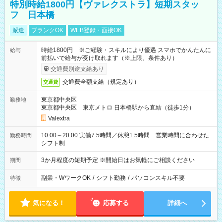
特別時給1800円【ヴァレクストラ】短期スタッ
フ 日本橋
派遣
ブランクOK
WEB登録・面接OK
時給1800円 ※ご経験・スキルにより優遇 スマホでかんたんに
給与
前払いで給与が受け取れます（※上限、条件あり）
交通費別途支給あり
交通費全額支給（規定あり）
交通費
東京都中央区
勤務地
東京都中央区 東京メトロ 日本橋駅から直結（徒歩1分）
Valextra
10:00～20:00 実働7.5時間／休憩1.5時間 営業時間に合わせた
勤務時間
シフト制
3か月程度の短期予定 ※開始日はお気軽にご相談ください
期間
副業・WワークOK
/
シフト勤務
/
パソコンスキル不要
特徴
気になる！
応募する
詳細へ