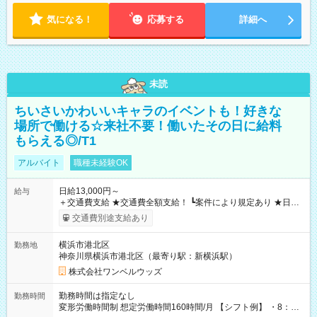
気になる！
応募する
詳細へ
未読
ちいさいかわいいキャラのイベントも！好きな
場所で働ける☆来社不要！働いたその日に給料
もらえる◎/T1
アルバイト
職種未経験OK
日給13,000円～
給与
＋交通費支給 ★交通費全額支給！ ┗案件により規定あり ★日払
いOK！（規定あり） ┗働いたその日に現金GET♪ お仕事後はコ
交通費別途支給あり
ンビニATMから 日払い分を引き落とせます！ 【試用期間】試
用期間なし
横浜市港北区
勤務地
神奈川県横浜市港北区（最寄り駅：新横浜駅）
株式会社ワンベルウッズ
勤務時間は指定なし
勤務時間
変形労働時間制 想定労働時間160時間/月 【シフト例】 ・8：00