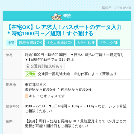
掲載日：2026.08.05
未読
【在宅OK】レア求人！パスポートのデータ入力
＊時給1900円～／短期！すぐ働ける
派遣
職種未経験OK
社会人未経験OK
大学生歓迎
ブランクOK
時給1900円～時給2100円 ▼日払い週払い可能！※規定有り
給与
▼1日6時間勤務で日収1万以上！
交通費別途支給あり
交通費一部別途支給 ※お仕事によって変動あり
交通費
東京都渋谷区
勤務地
渋谷駅から徒歩5分
/
神泉駅から徒歩5分
キレイなオフィスです
8:00～22:00 ▼1日4時間～ 10時～・11時～など、シフト希望
勤務時間
ご相談ください！
【急募】即日～短期も長期もOK！最短翌月末まで 1か月ごとの
期間
更新が可能！開始日もご相談ください！