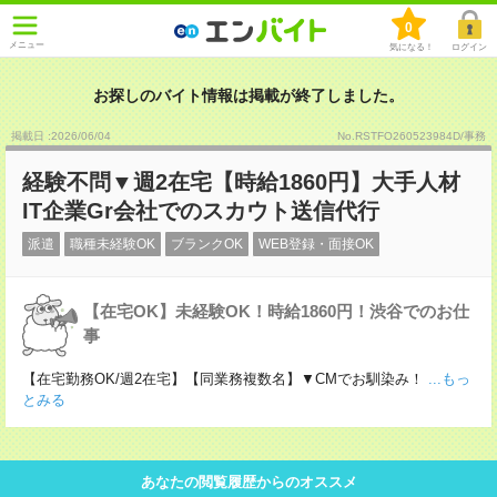
0
メニュー
気になる！
ログイン
お探しのバイト情報は掲載が終了しました。
掲載日 :2026
/
06
/
04
No.RSTFO260523984D/事務
経験不問▼週2在宅【時給1860円】大手人材
IT企業Gr会社でのスカウト送信代行
派遣
職種未経験OK
ブランクOK
WEB登録・面接OK
【在宅OK】未経験OK！時給1860円！渋谷でのお仕
事
【在宅勤務OK/週2在宅】【同業務複数名】▼CMでお馴染み！
...もっ
とみる
あなたの閲覧履歴からのオススメ