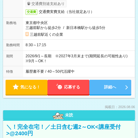
交通費別途支給あり
交通費実費支給（当社規定あり）
交通費
東京都中央区
勤務地
三越前駅から徒歩2分
/
新日本橋駅から徒歩5分
三越前駅近くの企業
8:30～17:15
勤務時間
2026/9/1～長期 ※2027年3月末まで(期間延長の可能性あり)
期間
※9月～OK！
履歴書不要
/
40～50代活躍中
特徴
気になる！
応募する
詳細へ
掲載日：2026.08.06
未読
＼！完全在宅！／土日含む週2～OK<講座受付
>@2400円