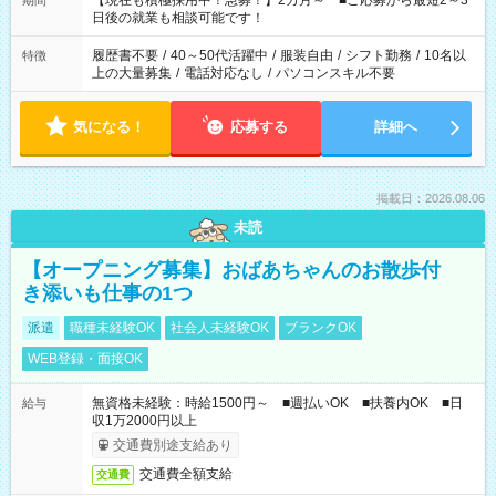
【現在も積極採用中！急募！】2カ月～ ■ご応募から最短2～3
期間
の方へ 今ご覧のお仕事で希望する勤務時間と、もう1つのお仕事
日後の就業も相談可能です！
の勤務時間。 合計で週40時間を超える場合は応募できません。
履歴書不要
/
40～50代活躍中
/
服装自由
/
シフト勤務
/
10名以
特徴
上の大量募集
/
電話対応なし
/
パソコンスキル不要
気になる！
応募する
詳細へ
掲載日：2026.08.06
未読
【オープニング募集】おばあちゃんのお散歩付
き添いも仕事の1つ
派遣
職種未経験OK
社会人未経験OK
ブランクOK
WEB登録・面接OK
無資格未経験：時給1500円～ ■週払いOK ■扶養内OK ■日
給与
収1万2000円以上
交通費別途支給あり
交通費全額支給
交通費