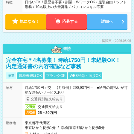
日払いOK
/
履歴書不要
/
副業・WワークOK
/
服装自由
/
シフト
特徴
勤務
/
10名以上の大量募集
/
パソコンスキル不要
気になる！
応募する
詳細へ
掲載日：2026.08.06
未読
完全在宅＊4名募集！時給1750円！未経験OK！
内定通知書の内容確認など事務
派遣
職種未経験OK
ブランクOK
WEB登録・面接OK
時給1750円＋交 【月収例】290,937円～ ■給与の前払いが可
給与
能な速払いサービスあり
交通費別途支給あり
交通費支給あり
交通費
25～30万円
月収例
東京都千代田区
勤務地
東京駅から徒歩1分
/
京橋(東京都)駅から徒歩5分