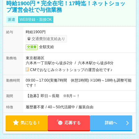
時給1900円＊完全在宅！17時迄！ネットショッ
プ運営会社で与信業務
派遣
WEB登録・面接OK
時給1900円
給与
交通費別途支給あり
全額支給
交通費
東京都港区
勤務地
六本木一丁目駅から徒歩2分
/
六本木駅から徒歩8分
CMでおなじみ☆ネットショップの運営会社です♪
09:00～17:00(実働7時間 休憩1時間) ※10時～18時も調整可能
勤務時間
です！
【急募】即日～長期 ※8月～！
期間
履歴書不要
/
40～50代活躍中
/
服装自由
特徴
気になる！
応募する
詳細へ