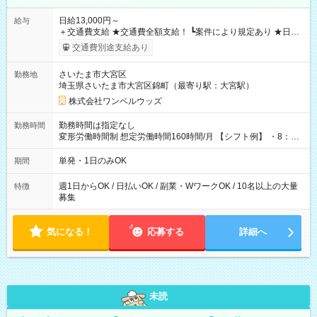
日給13,000円～
給与
＋交通費支給 ★交通費全額支給！ ┗案件により規定あり ★日払
いOK！（規定あり） ┗働いたその日に現金GET♪ お仕事後はコ
交通費別途支給あり
ンビニATMから 日払い分を引き落とせます！ 【試用期間】試
用期間なし
さいたま市大宮区
勤務地
埼玉県さいたま市大宮区錦町（最寄り駅：大宮駅）
株式会社ワンベルウッズ
勤務時間は指定なし
勤務時間
変形労働時間制 想定労働時間160時間/月 【シフト例】 ・8：00
～21：00
単発・1日のみOK
期間
週1日からOK / 日払いOK / 副業・WワークOK / 10名以上の大量
特徴
募集
気になる！
応募する
詳細へ
未読