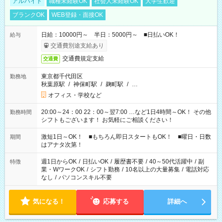
アルバイト
職種未経験OK
社会人未経験OK
大学生歓迎
ブランクOK
WEB登録・面接OK
日給：10000円～ 半日：5000円～ ■日払いOK！
給与
交通費別途支給あり
交通費規定支給
交通費
東京都千代田区
勤務地
秋葉原駅
/
神保町駅
/
麹町駅
/
…
オフィス・学校など
20:00～24：00 22：00～翌7:00 …など1日4時間～OK！ その他
勤務時間
シフトもございます！ お気軽にご相談ください！
激短1日～OK！ ■もちろん即日スタートもOK！ ■曜日・日数
期間
はアナタ次第！
週1日からOK
/
日払いOK
/
履歴書不要
/
40～50代活躍中
/
副
特徴
業・WワークOK
/
シフト勤務
/
10名以上の大量募集
/
電話対応
なし
/
パソコンスキル不要
気になる！
応募する
詳細へ