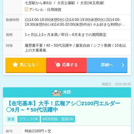
七里駅から車6分
/
大宮公園駅
/
大宮(埼玉県)駅
アパレル・日用雑貨
(1)14:00-18:00(休憩0分) (2)14:00-19:00(休憩0分) (3)14:00-
勤務時間
19:30(休憩0分) (4)14:00-20:00(休憩45分) ※お好きな時間が選べ
ます
1ヶ月以上3ヶ月未満／即日～8月末までの期間限定
期間
履歴書不要
/
40～50代活躍中
/
服装自由
/
シフト勤務
/
10名以
特徴
上の大量募集
気になる！
応募する
詳細へ
掲載日：2026.08.05
未読
【在宅基本】大手！広報アシ〇2100円エルダー
〇9月～＊50代活躍中
派遣
ブランクOK
WEB登録・面接OK
時給2100円＋交
給与