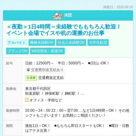
掲載日：2026.08.05
未読
＜夜勤＞1日4時間～未経験でももちろん歓迎！
イベント会場でイスや机の運搬のお仕事
アルバイト
職種未経験OK
社会人未経験OK
大学生歓迎
ブランクOK
WEB登録・面接OK
日給：12500円～ 半日：5000円～ ■日払いOK！
給与
交通費別途支給あり
交通費規定支給
交通費
東京都千代田区
勤務地
秋葉原駅
/
神保町駅
/
麹町駅
/
…
オフィス・学校など
20:00～24：00 22：00～翌7:00 …など1日4時間～OK！ その他
勤務時間
シフトもございます！ お気軽にご相談ください！
激短1日～OK！ ■もちろん即日スタートもOK！ ■曜日・日数
期間
はアナタ次第！