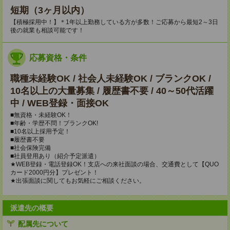
短期（3ヶ月以内）
【積極採用中！】＊1年以上勤務している方が多数！ご応募から最短2～3日
後の就業も相談可能です！
応募資格・条件
職種未経験OK / 社会人未経験OK / ブランクOK /
10名以上の大量募集 / 履歴書不要 / 40～50代活躍
中 / WEB登録・面接OK
■無資格・未経験OK！
■年齢・学歴不問！ブランクOK!
■10名以上採用予定！
■履歴書不要
■社会保険完備
■社員登用あり（紹介予定派遣）
★WEB登録・電話登録OK！支店への来社面談の場合、交通費として【QUO
カード2000円分】プレゼント！
★出張面談に関してもお気軽にご相談ください。
派遣先の概要
配属先について