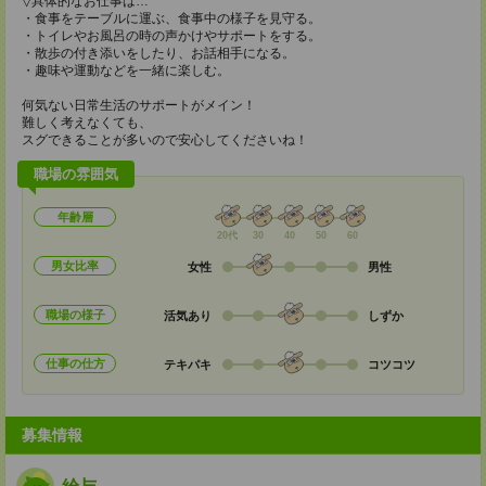
▽具体的なお仕事は…
・食事をテーブルに運ぶ、食事中の様子を見守る。
・トイレやお風呂の時の声かけやサポートをする。
・散歩の付き添いをしたり、お話相手になる。
・趣味や運動などを一緒に楽しむ。
何気ない日常生活のサポートがメイン！
難しく考えなくても、
スグできることが多いので安心してくださいね！
職場の雰囲気
年齢層
20代
30
40
50
60
男女比率
女性
男性
職場の様子
活気あり
しずか
仕事の仕方
テキパキ
コツコツ
募集情報