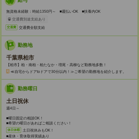
給与
無資格未経験：時給1350円～ ■週払いOK ■扶養内OK
交通費別途支給あり
交通費全額支給
交通費
勤務地
千葉県柏市
【柏市】柏・南柏・柏たなか・増尾・高柳など勤務地多数！
≪自宅からドアtoドアで30分以内！≫ご希望の勤務地を紹介します。
勤務曜日
土日祝休
週4日～
■曜日固定の相談OK！
■希望の曜日があればご相談ください！
土日祝休みもOK！
休日休暇
■産休・育休取得実績あり