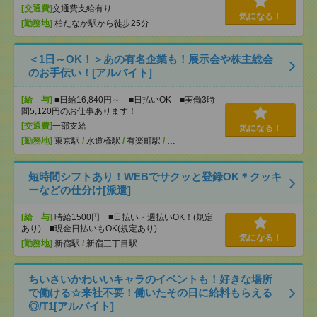
[交通費]
交通費支給有り
気になる！
[勤務地]
柏たなか駅から徒歩25分
＜1日～OK！＞あの有名企業も！展示会や株主総会
のお手伝い！[アルバイト]
[給 与]
■日給16,840円～ ■日払いOK ■実働3時
間5,120円のお仕事あります！
[交通費]
一部支給
気になる！
[勤務地]
東京駅
/
水道橋駅
/
有楽町駅
/
…
短時間シフトあり！WEBでサクッと登録OK＊クッキ
ーなどの仕分け[派遣]
[給 与]
時給1500円 ■日払い・週払いOK！(規定
あり) ■現金日払いもOK(規定あり)
気になる！
[勤務地]
新宿駅
/
新宿三丁目駅
ちいさいかわいいキャラのイベントも！好きな場所
で働ける☆来社不要！働いたその日に給料もらえる
◎/T1[アルバイト]