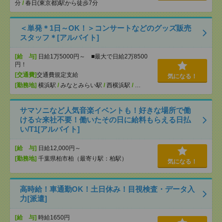
分
/
春日(東京都)駅から徒歩7分
＜単発＊1日～OK！＞コンサートなどのグッズ販売
スタッフ＊[アルバイト]
[給 与]
日給1万5000円～ ■最大で日給2万8500
円！
[交通費]
交通費規定支給
気になる！
[勤務地]
横浜駅
/
みなとみらい駅
/
西横浜駅
/
…
サマソニなど人気音楽イベントも！好きな場所で働
ける☆来社不要！働いたその日に給料もらえる日払
い/T1[アルバイト]
[給 与]
日給12,000円～
[勤務地]
千葉県柏市柏（最寄り駅：柏駅）
気になる！
高時給！車通勤OK！土日休み！目視検査・データ入
力[派遣]
[給 与]
時給1650円