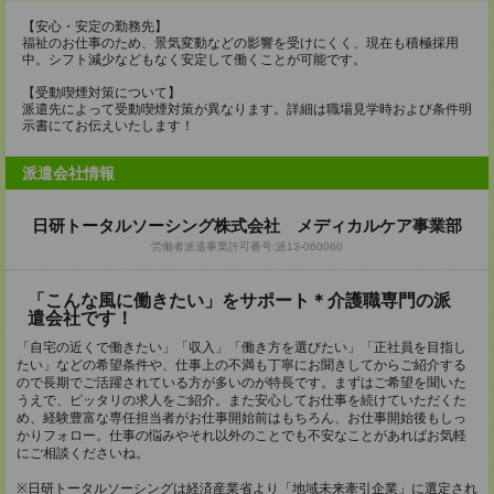
【安心・安定の勤務先】
福祉のお仕事のため、景気変動などの影響を受けにくく、現在も積極採用
中。シフト減少などもなく安定して働くことが可能です。
【受動喫煙対策について】
派遣先によって受動喫煙対策が異なります。詳細は職場見学時および条件明
示書にてお伝えいたします！
派遣会社情報
日研トータルソーシング株式会社 メディカルケア事業部
労働者派遣事業許可番号:派13-060060
「こんな風に働きたい」をサポート＊介護職専門の派
遣会社です！
「自宅の近くで働きたい」「収入」「働き方を選びたい」「正社員を目指し
たい」などの希望条件や、仕事上の不満も丁寧にお聞きしてからご紹介する
ので長期でご活躍されている方が多いのが特長です。まずはご希望を聞いた
うえで、ピッタリの求人をご紹介。また安心してお仕事を続けていただくた
め、経験豊富な専任担当者がお仕事開始前はもちろん、お仕事開始後もしっ
かりフォロー。仕事の悩みやそれ以外のことでも不安なことがあればお気軽
にご相談くださいね。
※日研トータルソーシングは経済産業省より「地域未来牽引企業」に選定され