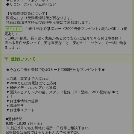
◆飲食チェーン店クーポン
◆サロン、スパ、ジム割引など
【受動喫煙対策について】
派遣先により受動喫煙対策が異なります。
詳細は職場見学時及び条件明示書にて通知致します。
ご来社登録でQUOカード2000円分プレゼント♪週払いOK！（規
ポイント！
定あり）
☆1981年創業。長く続く実績があるので安心♪ご紹介できるお仕事多数！
選べる条件が多いって、実は重要なこと。安心の「ニッケン」で一緒に働き
ましょう♪
登録について
★今ならご来社登録でQUOカード2000円分をプレゼント中★
≪応募～就業までの流れ≫
▼Webまたはお電話にてご応募
▼日研メディカルケアから連絡
▼面談＆ヒアリングの後、スタッフ登録（TEL登録、WEB登録もOKで
す！）
▼お仕事情報の提供
▼職場見学
▼お仕事スタート
■受付時間
9:00～18:00（月～金）
※上記以外でもお気軽に場所・日程等ご相談下さい
※登録会は面接ではありませんので私服でOK