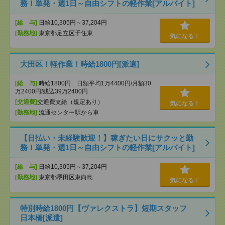
務！単発・週1日～自由シフトの軽作業[アルバイト]
[給 与]
日給10,305円～37,204円
[勤務地]
東京都足立区千住東
気になる！
大田区！軽作業！時給1800円[派遣]
[給 与]
時給1800円 日額平均1万4400円/月額30
万2400円/残込39万2400円
[交通費]
交通費支給（規定あり）
気になる！
[勤務地]
流通センター駅から車
【日払い・未経験歓迎！】稼ぎたい日にサクッと勤
務！単発・週1日～自由シフトの軽作業[アルバイト]
[給 与]
日給10,305円～37,204円
[勤務地]
東京都墨田区東向島
気になる！
特別時給1800円【ヴァレクストラ】短期スタッフ
日本橋[派遣]