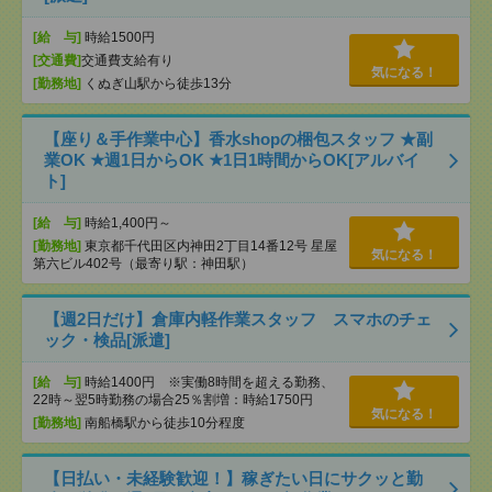
[給 与]
時給1500円
[交通費]
交通費支給有り
気になる！
[勤務地]
くぬぎ山駅から徒歩13分
【座り＆手作業中心】香水shopの梱包スタッフ ★副
業OK ★週1日からOK ★1日1時間からOK[アルバイ
ト]
[給 与]
時給1,400円～
[勤務地]
東京都千代田区内神田2丁目14番12号 星屋
気になる！
第六ビル402号（最寄り駅：神田駅）
【週2日だけ】倉庫内軽作業スタッフ スマホのチェ
ック・検品[派遣]
[給 与]
時給1400円 ※実働8時間を超える勤務、
22時～翌5時勤務の場合25％割増：時給1750円
気になる！
[勤務地]
南船橋駅から徒歩10分程度
【日払い・未経験歓迎！】稼ぎたい日にサクッと勤