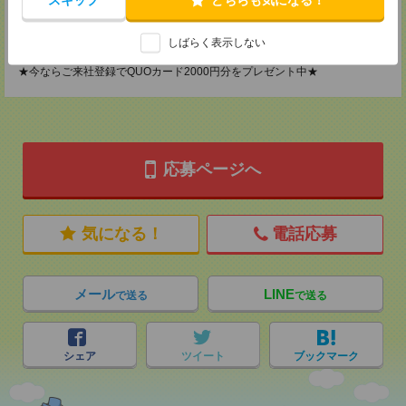
MAIL：
tenshoku@nikken-ts.jp
担当：採用担当
しばらく表示しない
登録交通費
★今ならご来社登録でQUOカード2000円分をプレゼント中★
応募ページへ
気になる！
電話応募
メール
LINE
で送る
で送る
シェア
ツイート
ブックマーク