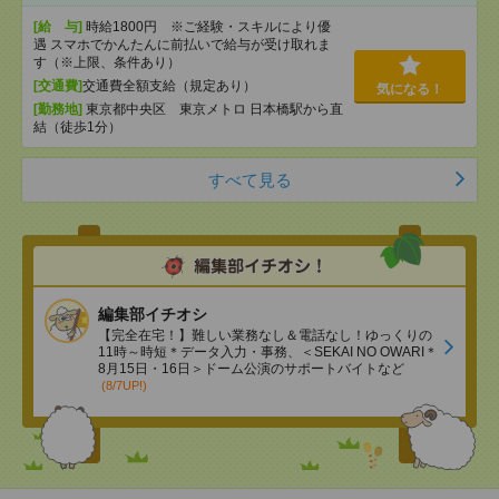
[給 与]
時給1800円 ※ご経験・スキルにより優
遇 スマホでかんたんに前払いで給与が受け取れま
す（※上限、条件あり）
[交通費]
交通費全額支給（規定あり）
気になる！
[勤務地]
東京都中央区 東京メトロ 日本橋駅から直
結（徒歩1分）
すべて見る
編集部イチオシ
【完全在宅！】難しい業務なし＆電話なし！ゆっくりの
11時～時短＊データ入力・事務、＜SEKAI NO OWARI＊
8月15日・16日＞ドーム公演のサポートバイトなど
(8/7UP!)