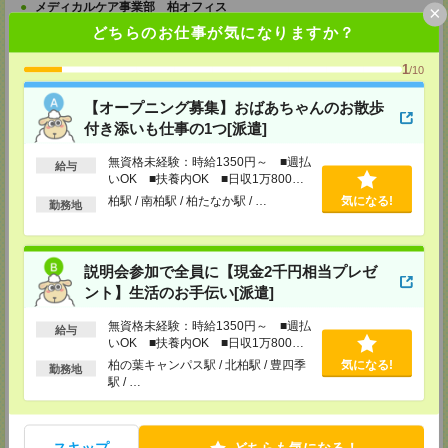
メディカルケア事業部 柏オフィス
×
千葉県柏市末広町5-19 第12関口ビル7F 705号室
どちらのお仕事が気になりますか？
TEL：0120-935-218
MAIL：
tenshoku@nikken-ts.jp
1
/10
担当：採用担当
メディカルケア事業部 新宿オフィス
【オープニング募集】おばあちゃんのお散歩
東京都新宿区新宿2-3-10 新宿御苑ビル6階
付き添いも仕事の1つ[派遣]
TEL：0120-457-235
MAIL：
tenshoku@nikken-ts.jp
無資格未経験：時給1350円～ ■週払
給与
担当：採用担当
いOK ■扶養内OK ■日収1万800円
以上
メディカルケア事業部 立川事業所
柏駅 / 南柏駅 / 柏たなか駅 / …
気になる!
勤務地
東京都立川市錦町1-12-14
TEL：0120-934-200
MAIL：
tenshoku@nikken-ts.jp
担当：採用担当
説明会参加で全員に【現金2千円相当プレゼ
ント】生活のお手伝い[派遣]
メディカルケア事業部 町田オフィス
東京都町田市森野1-7-23 大樹生命町田ビル6F
無資格未経験：時給1350円～ ■週払
TEL：0120-453-285
給与
MAIL：
tenshoku@nikken-ts.jp
いOK ■扶養内OK ■日収1万800円
担当：採用担当
以上
柏の葉キャンパス駅 / 北柏駅 / 豊四季
気になる!
勤務地
駅 / …
メディカルケア事業部 横浜オフィス
神奈川県横浜市保土ケ谷区神戸町134 横浜ビジネスパークサウスタワー
2F B区画
TEL：0120-901-799
スキップ
どちらも気になる！