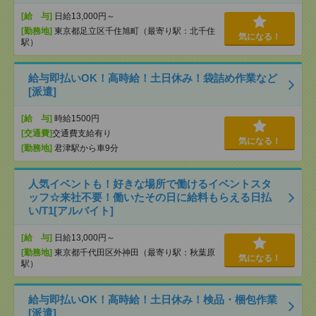
[給 与]
日給13,000円～
[勤務地]
東京都足立区千住旭町（最寄り駅：北千住
気になる！
駅）
給与即払いOK！高時給！土日休み！袋詰め作業など
[派遣]
[給 与]
時給1500円
[交通費]
交通費支給有り
気になる！
[勤務地]
君津駅から車9分
人気イベントも！好きな場所で働けるイベントスタ
ッフ☆来社不要！働いたその日に給料もらえる日払
い/T1[アルバイト]
[給 与]
日給13,000円～
[勤務地]
東京都千代田区外神田（最寄り駅：秋葉原
気になる！
駅）
給与即払いOK！高時給！土日休み！検品・梱包作業
[派遣]