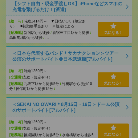
【シフト自由・現金手渡しOK】iPhoneなどスマホの
充電を繋げるだけ！[派遣]
[給 与]
時給1414円～ ▼日払いOK（規定あ
り） ■初勤務手当あり ※規定による
[勤務地]
新宿駅から徒歩
/
新宿三丁目駅から徒歩
/
気になる！
高田馬場駅から徒歩
/
…
＜日本を代表するバンド＊サカナクション＞ツアー
公演のサポートバイト＠日本武道館[アルバイト]
[給 与]
時給1250円～
[交通費]
支給（規定有り）
気になる！
[勤務地]
九段下駅から徒歩5分
/
竹橋駅から徒歩10
分
/
神保町駅から徒歩15分
/
…
＜SEKAI NO OWARI＊8月15日・16日＞ドーム公演
のサポートバイト[アルバイト]
[給 与]
時給1250円～
[交通費]
支給（規定有り）
気になる！
[勤務地]
後楽園駅から徒歩5分
/
水道橋駅から徒歩5