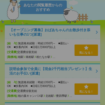
あなたの閲覧履歴からの
おすすめ
【オープニング募集】おばあちゃんのお散歩付き添
いも仕事の1つ[派遣]
[給 与]
無資格未経験：時給1350円～ ■週払い
OK ■扶養内OK ■日収1万800円以上
[交通費]
交通費全額支給
気になる！
[勤務地]
柏駅
/
南柏駅
/
柏たなか駅
/
…
説明会参加で全員に【現金2千円相当プレゼント】生
活のお手伝い[派遣]
[給 与]
無資格未経験：時給1350円～ ■週払い
OK ■扶養内OK ■日収1万800円以上
[交通費]
交通費全額支給
気になる！
[勤務地]
柏の葉キャンパス駅
/
北柏駅
/
豊四季駅
/
…