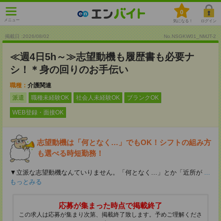
0
メニュー
気になる！
ログイン
掲載日 :2026
/
08
/
02
No.NSGKW01_NMJT-2
≪週4日5h～≫志望動機も履歴書も必要ナ
シ！＊身の回りのお手伝い
職種：
介護関連
派遣
職種未経験OK
社会人未経験OK
ブランクOK
WEB登録・面接OK
志望動機は「何となく…」でもOK！シフトの組み方
も選べる時短勤務！
▼立派な志望動機なんていりません。「何となく…」とか「近所が
...
もっとみる
応募が集まった時点で掲載終了
この求人は応募が集まり次第、掲載終了致します。予めご理解くださ