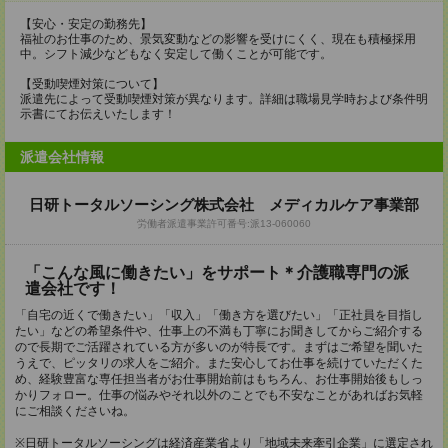
【安心・安定の勤務先】
福祉のお仕事のため、景気変動などの影響を受けにくく、現在も積極採用
中。シフト減少などもなく安定して働くことが可能です。
【受動喫煙対策について】
派遣先によって受動喫煙対策が異なります。詳細は職場見学時および条件明
示書にてお伝えいたします！
派遣会社情報
日研トータルソーシング株式会社 メディカルケア事業部
労働者派遣事業許可番号:派13-060060
「こんな風に働きたい」をサポート＊介護職専門の派
遣会社です！
「自宅の近くで働きたい」「収入」「働き方を選びたい」「正社員を目指し
たい」などの希望条件や、仕事上の不満も丁寧にお聞きしてからご紹介する
ので長期でご活躍されている方が多いのが特長です。まずはご希望を聞いた
うえで、ピッタリの求人をご紹介。また安心してお仕事を続けていただくた
め、経験豊富な専任担当者がお仕事開始前はもちろん、お仕事開始後もしっ
かりフォロー。仕事の悩みやそれ以外のことでも不安なことがあればお気軽
にご相談くださいね。
※日研トータルソーシングは経済産業省より「地域未来牽引企業」に選定され