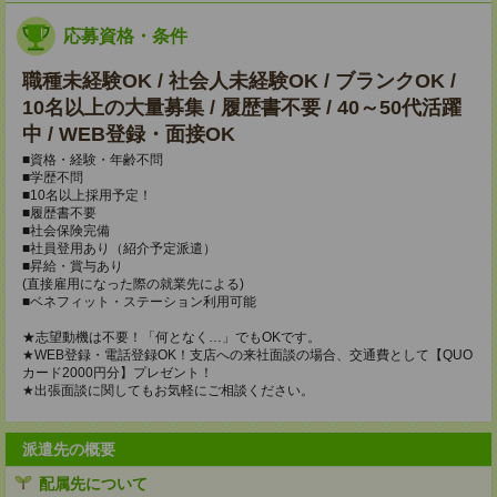
応募資格・条件
職種未経験OK / 社会人未経験OK / ブランクOK /
10名以上の大量募集 / 履歴書不要 / 40～50代活躍
中 / WEB登録・面接OK
■資格・経験・年齢不問
■学歴不問
■10名以上採用予定！
■履歴書不要
■社会保険完備
■社員登用あり（紹介予定派遣）
■昇給・賞与あり
(直接雇用になった際の就業先による)
■ベネフィット・ステーション利用可能
★志望動機は不要！「何となく…」でもOKです。
★WEB登録・電話登録OK！支店への来社面談の場合、交通費として【QUO
カード2000円分】プレゼント！
★出張面談に関してもお気軽にご相談ください。
派遣先の概要
配属先について