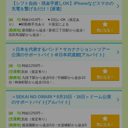
【シフト自由・現金手渡しOK】iPhoneなどスマホの
充電を繋げるだけ！[派遣]
[給 与]
時給1414円～ ▼日払いOK（規定あ
り） ■初勤務手当あり ※規定による
[勤務地]
新宿駅から徒歩
/
新宿三丁目駅から徒歩
/
気になる！
高田馬場駅から徒歩
/
…
＜日本を代表するバンド＊サカナクション＞ツアー
公演のサポートバイト＠日本武道館[アルバイト]
[給 与]
時給1250円～
[交通費]
支給（規定有り）
気になる！
[勤務地]
九段下駅から徒歩5分
/
竹橋駅から徒歩10
分
/
神保町駅から徒歩15分
/
…
＜SEKAI NO OWARI＊8月15日・16日＞ドーム公演
のサポートバイト[アルバイト]
[給 与]
時給1250円～
[交通費]
支給（規定有り）
気になる！
[勤務地]
後楽園駅から徒歩5分
/
水道橋駅から徒歩5