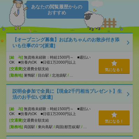
あなたの閲覧履歴からの
おすすめ
【オープニング募集】おばあちゃんのお散歩付き添
いも仕事の1つ[派遣]
[給 与]
無資格未経験：時給1500円～ ■週払い
OK ■扶養内OK ■日収1万2000円以上
[交通費]
交通費全額支給
気になる！
[勤務地]
巣鴨駅
/
目白駅
/
北池袋駅
/
…
説明会参加で全員に【現金2千円相当プレゼント】生
活のお手伝い[派遣]
[給 与]
無資格未経験：時給1500円～ ■週払い
OK ■扶養内OK ■日収1万2000円以上
[交通費]
交通費全額支給
気になる！
[勤務地]
両国駅
/
東向島駅
/
両国(都営線)駅
/
…