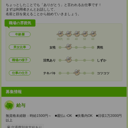
ちょっとしたことでも「ありがとう」と言われるお仕事です！
まずは利用者さんとお話しして、
名前と顔を覚えることから始めていきましょう。
職場の雰囲気
年齢層
20代
30
40
50
60
男女比率
女性
男性
職場の様子
活気あり
しずか
仕事の仕方
テキパキ
コツコツ
募集情報
給与
無資格未経験：時給1500円～ ■週払いOK ■扶養内OK ■日収1万2000円
以上
交通費別途支給あり