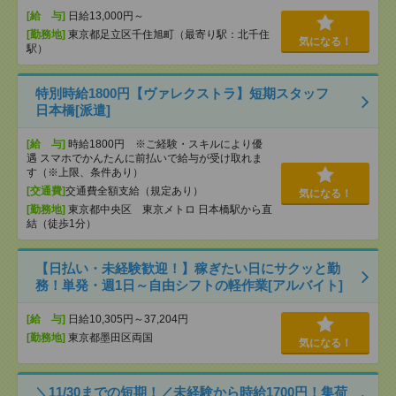
[給 与]
日給13,000円～
[勤務地]
東京都足立区千住旭町（最寄り駅：北千住
気になる！
駅）
特別時給1800円【ヴァレクストラ】短期スタッフ
日本橋[派遣]
[給 与]
時給1800円 ※ご経験・スキルにより優
遇 スマホでかんたんに前払いで給与が受け取れま
す（※上限、条件あり）
[交通費]
交通費全額支給（規定あり）
気になる！
[勤務地]
東京都中央区 東京メトロ 日本橋駅から直
結（徒歩1分）
【日払い・未経験歓迎！】稼ぎたい日にサクッと勤
務！単発・週1日～自由シフトの軽作業[アルバイト]
[給 与]
日給10,305円～37,204円
[勤務地]
東京都墨田区両国
気になる！
＼11/30までの短期！／未経験から時給1700円！集荷