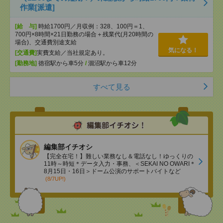
作業[派遣]
[給 与]
時給1700円／月収例：328、100円＝1、
700円×8時間×21日勤務の場合＋残業代(月20時間の
場合)、交通費別途支給
気になる！
[交通費]
実費支給／当社規定あり。
[勤務地]
徳宿駅から車5分
/
涸沼駅から車12分
すべて見る
編集部イチオシ
【完全在宅！】難しい業務なし＆電話なし！ゆっくりの
11時～時短＊データ入力・事務、＜SEKAI NO OWARI＊
8月15日・16日＞ドーム公演のサポートバイトなど
(8/7UP!)