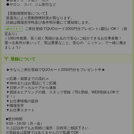
◆飲食チェーン店クーポン
◆サロン、スパ、ジム割引など
【受動喫煙対策について】
派遣先により受動喫煙対策が異なります。
詳細は職場見学時及び条件明示書にて通知致します。
ご来社登録でQUOカード2000円分プレゼント♪週払いOK！（規
ポイント！
定あり）
☆1981年創業。長く続く実績があるので安心♪ご紹介できるお仕事多数！
選べる条件が多いって、実は重要なこと。安心の「ニッケン」で一緒に働き
ましょう♪
登録について
★今ならご来社登録でQUOカード2000円分をプレゼント中★
≪応募～就業までの流れ≫
▼Webまたはお電話にてご応募
▼日研メディカルケアから連絡
▼面談＆ヒアリングの後、スタッフ登録（TEL登録、WEB登録もOKで
す！）
▼お仕事情報の提供
▼職場見学
▼お仕事スタート
■受付時間
9:00～18:00（月～金）
※上記以外でもお気軽に場所・日程等ご相談下さい
※登録会は面接ではありませんので私服でOK