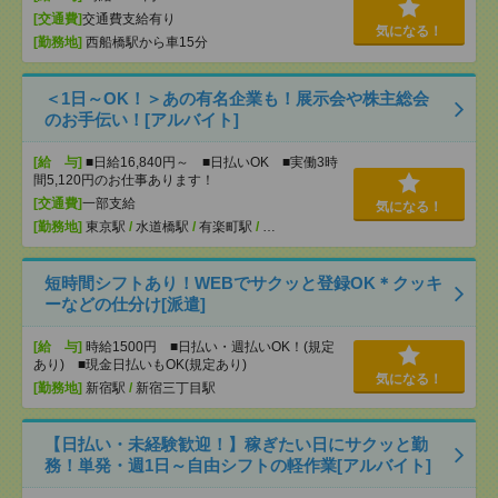
[交通費]
交通費支給有り
気になる！
[勤務地]
西船橋駅から車15分
＜1日～OK！＞あの有名企業も！展示会や株主総会
のお手伝い！[アルバイト]
[給 与]
■日給16,840円～ ■日払いOK ■実働3時
間5,120円のお仕事あります！
[交通費]
一部支給
気になる！
[勤務地]
東京駅
/
水道橋駅
/
有楽町駅
/
…
短時間シフトあり！WEBでサクッと登録OK＊クッキ
ーなどの仕分け[派遣]
[給 与]
時給1500円 ■日払い・週払いOK！(規定
あり) ■現金日払いもOK(規定あり)
気になる！
[勤務地]
新宿駅
/
新宿三丁目駅
【日払い・未経験歓迎！】稼ぎたい日にサクッと勤
務！単発・週1日～自由シフトの軽作業[アルバイト]