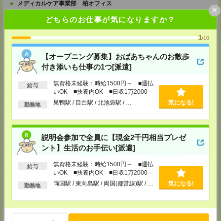
メディカルケア事業部 柏オフィス
×
千葉県柏市末広町5-19 第12関口ビル7F 705号室
どちらのお仕事が気になりますか？
TEL：0120-935-218
MAIL：
tenshoku@nikken-ts.jp
担当：採用担当
1
/10
メディカルケア事業部 新宿オフィス
【オープニング募集】おばあちゃんのお散歩
東京都新宿区新宿2-3-10 新宿御苑ビル6階
付き添いも仕事の1つ[派遣]
TEL：0120-457-235
MAIL：
tenshoku@nikken-ts.jp
担当：採用担当
無資格未経験：時給1500円～ ■週払
給与
いOK ■扶養内OK ■日収1万2000円
メディカルケア事業部 立川事業所
以上
巣鴨駅 / 目白駅 / 北池袋駅 / …
気になる!
勤務地
東京都立川市錦町1-12-14
TEL：0120-934-200
MAIL：
tenshoku@nikken-ts.jp
担当：採用担当
説明会参加で全員に【現金2千円相当プレゼ
メディカルケア事業部 町田オフィス
ント】生活のお手伝い[派遣]
東京都町田市森野1-7-23 大樹生命町田ビル6F
TEL：0120-453-285
無資格未経験：時給1500円～ ■週払
給与
MAIL：
tenshoku@nikken-ts.jp
いOK ■扶養内OK ■日収1万2000円
担当：採用担当
以上
両国駅 / 東向島駅 / 両国(都営線)駅 / …
気になる!
勤務地
メディカルケア事業部 横浜オフィス
神奈川県横浜市保土ケ谷区神戸町134 横浜ビジネスパークサウスタワー
2F B区画
TEL：0120-901-799