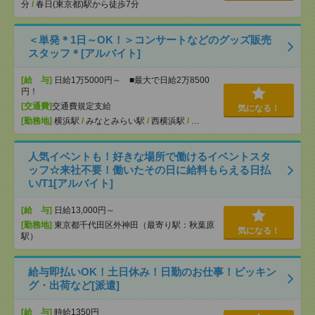
分
/
春日(東京都)駅から徒歩7分
＜単発＊1日～OK！＞コンサートなどのグッズ販売
スタッフ＊[アルバイト]
[給 与]
日給1万5000円～ ■最大で日給2万8500
円！
[交通費]
交通費規定支給
気になる！
[勤務地]
横浜駅
/
みなとみらい駅
/
西横浜駅
/
…
人気イベントも！好きな場所で働けるイベントスタ
ッフ☆来社不要！働いたその日に給料もらえる日払
い/T1[アルバイト]
[給 与]
日給13,000円～
[勤務地]
東京都千代田区外神田（最寄り駅：秋葉原
気になる！
駅）
給与即払いOK！土日休み！日勤のお仕事！ピッキン
グ・出荷など[派遣]
[給 与]
時給1350円