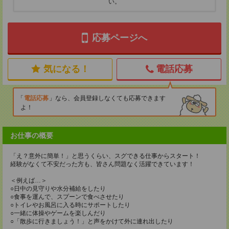
い。
応募ページへ
気になる！
電話応募
電話応募
なら、会員登録しなくても応募できます
よ！
お仕事の概要
「え？意外に簡単！」と思うくらい、スグできる仕事からスタート！
経験がなくて不安だった方も、皆さん問題なく活躍できています！
＜例えば…＞
○日中の見守りや水分補給をしたり
○食事を運んで、スプーンで食べさせたり
○トイレやお風呂に入る時にサポートしたり
○一緒に体操やゲームを楽しんだり
○「散歩に行きましょう！」と声をかけて外に連れ出したり