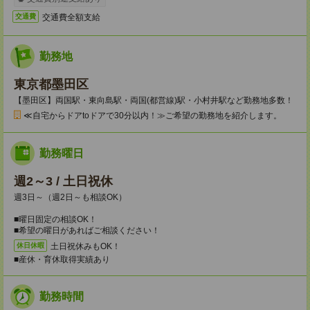
交通費全額支給
交通費
勤務地
東京都墨田区
【墨田区】両国駅・東向島駅・両国(都営線)駅・小村井駅など勤務地多数！
≪自宅からドアtoドアで30分以内！≫ご希望の勤務地を紹介します。
勤務曜日
週2～3 / 土日祝休
週3日～（週2日～も相談OK）
■曜日固定の相談OK！
■希望の曜日があればご相談ください！
土日祝休みもOK！
休日休暇
■産休・育休取得実績あり
勤務時間