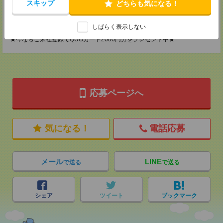
MAIL：
tenshoku@nikken-ts.jp
スキップ
どちらも気になる！
担当：採用担当
登録交通費
しばらく表示しない
★今ならご来社登録でQUOカード2000円分をプレゼント中★
応募ページへ
気になる！
電話応募
メール
LINE
で送る
で送る
シェア
ツイート
ブックマーク