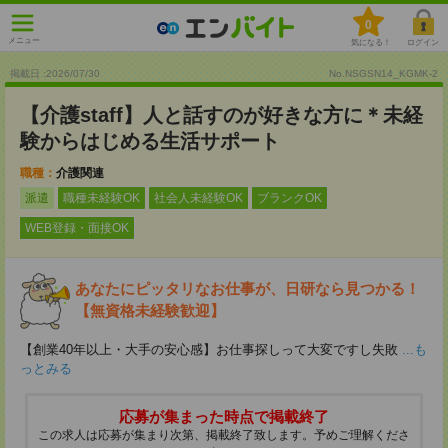
0
メニュー
気になる！
ログイン
掲載日 :2026
/
07
/
30
No.NSGSN14_KGMK-2
【介護staff】人と話すのが好きな方に＊未経
験からはじめる生活サポート
職種：
介護関連
派遣
職種未経験OK
社会人未経験OK
ブランクOK
WEB登録・面接OK
あなたにピッタリなお仕事が、日研なら見つかる！
【無資格未経験歓迎】
【創業40年以上・大手の安心感】お仕事探しって大変ですし失敗
...も
っとみる
応募が集まった時点で掲載終了
この求人は応募が集まり次第、掲載終了致します。予めご理解くださ