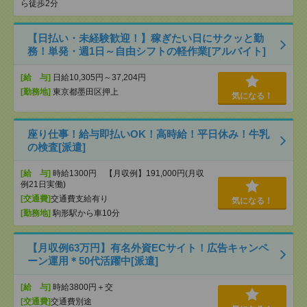
ら徒歩2分
【日払い・未経験歓迎！】稼ぎたい日にサクッと勤
務！単発・週1日～自由シフトの軽作業[アルバイト]
[給 与]
日給10,305円～37,204円
[勤務地]
東京都墨田区押上
気になる！
座り仕事！給与即払いOK！高時給！平日休み！牛乳
の検査[派遣]
[給 与]
時給1300円 【月収例】191,000円(月収
例21日実働)
[交通費]
交通費支給有り
気になる！
[勤務地]
駒形駅から車10分
【月収例63万円】有名外資ECサイト！広告キャンペ
ーン運用＊50代活躍中[派遣]
[給 与]
時給3800円＋交
[交通費]
交通費別途