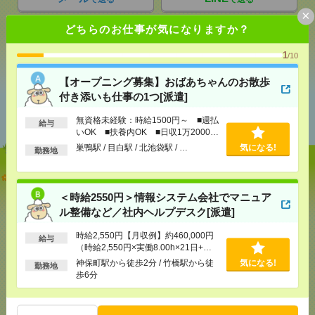
×
どちらのお仕事が気になりますか？
シェア
ツイート
ブックマーク
1
/10
【オープニング募集】おばあちゃんのお散歩
付き添いも仕事の1つ[派遣]
あなたの閲覧履歴からの
おすすめ
無資格未経験：時給1500円～ ■週払
給与
いOK ■扶養内OK ■日収1万2000円
以上
巣鴨駅 / 目白駅 / 北池袋駅 / …
気になる!
勤務地
【オープニング募集】おばあちゃんのお散歩付き添
いも仕事の1つ[派遣]
＜時給2550円＞情報システム会社でマニュア
ル整備など／社内ヘルプデスク[派遣]
[給 与]
無資格未経験：時給1500円～ ■週払い
OK ■扶養内OK ■日収1万2000円以上
時給2,550円【月収例】約460,000円
給与
[交通費]
交通費全額支給
気になる！
（時給2,550円×実働8.00h×21日+残
[勤務地]
巣鴨駅
/
目白駅
/
北池袋駅
/
…
業10h）+交通費
神保町駅から徒歩2分 / 竹橋駅から徒
気になる!
勤務地
歩6分
＜時給2550円＞情報システム会社でマニュアル整備
など／社内ヘルプデスク[派遣]