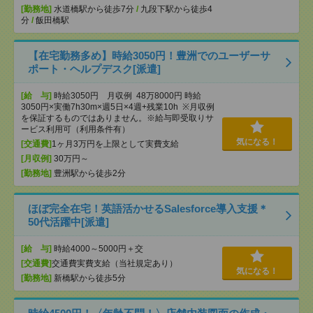
[勤務地]
水道橋駅から徒歩7分
/
九段下駅から徒歩4
分
/
飯田橋駅
【在宅勤務多め】時給3050円！豊洲でのユーザーサ
ポート・ヘルプデスク[派遣]
[給 与]
時給3050円 月収例 48万8000円 時給
3050円×実働7h30m×週5日×4週+残業10h ※月収例
を保証するものではありません。※給与即受取りサ
ービス利用可（利用条件有）
気になる！
[交通費]
1ヶ月3万円を上限として実費支給
[月収例]
30万円～
[勤務地]
豊洲駅から徒歩2分
ほぼ完全在宅！英語活かせるSalesforce導入支援＊
50代活躍中[派遣]
[給 与]
時給4000～5000円＋交
[交通費]
交通費実費支給（当社規定あり）
気になる！
[勤務地]
新橋駅から徒歩5分