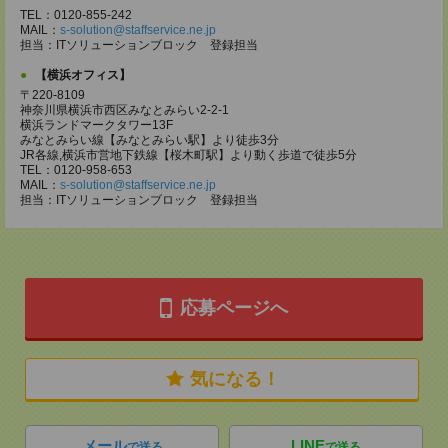
TEL：0120-855-242
MAIL：
s-solution@staffservice.ne.jp
担当：ITソリューションブロック 登録担当
【横浜オフィス】
〒220-8109
神奈川県横浜市西区みなとみらい2-2-1
横浜ランドマークタワー13F
みなとみらい線【みなとみらい駅】より徒歩3分
JR各線,横浜市営地下鉄線【桜木町駅】より動く歩道で徒歩5分
TEL：0120-958-653
MAIL：
s-solution@staffservice.ne.jp
担当：ITソリューションブロック 登録担当
応募ページへ
気になる！
メール
LINE
で送る
で送る