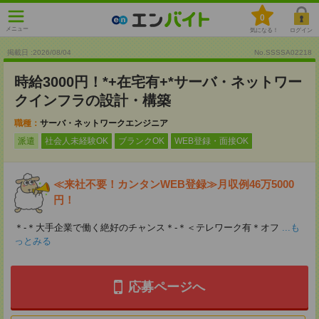
0
メニュー
気になる！
ログイン
掲載日 :2026
/
08
/
04
No.SSSSA02218
時給3000円！*+在宅有+*サーバ・ネットワー
クインフラの設計・構築
職種：
サーバ・ネットワークエンジニア
派遣
社会人未経験OK
ブランクOK
WEB登録・面接OK
≪来社不要！カンタンWEB登録≫月収例46万5000
円！
＊-＊大手企業で働く絶好のチャンス＊-＊＜テレワーク有＊オフ
...も
っとみる
応募ページへ