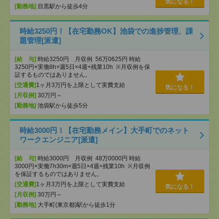
気になる！
[勤務地]
目黒駅から徒歩4分
時給3250円！【在宅勤務OK】池袋での進捗管理、課
題管理[派遣]
[給 与]
時給3250円 月収例 56万0625円 時給
3250円×実働8h×週5日×4週+残業10h ※月収例を保
証するものではありません。
[交通費]
1ヶ月3万円を上限として実費支給
気になる！
[月収例]
30万円～
[勤務地]
池袋駅から徒歩5分
時給3000円！【在宅勤務メイン】大手町でのネット
ワークエンジニア[派遣]
[給 与]
時給3000円 月収例 48万0000円 時給
3000円×実働7h30m×週5日×4週+残業10h ※月収例
を保証するものではありません。
[交通費]
1ヶ月3万円を上限として実費支給
気になる！
[月収例]
30万円～
[勤務地]
大手町(東京都)駅から徒歩1分