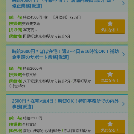
時給4500円！〈年齢不問！〉店舗内装図面の作成・
修正業務[派遣]
[給 与]
時給4500円+交 【月収例】72万円
[交通費]
交通費支給
[月収例]
30万円～
気になる！
[勤務地]
田原町(東京都)駅から徒歩5分
時給2600円＊ほぼ在宅！週3～4日＆16時迄OK！補助
金申請のサポート業務[派遣]
[給 与]
時給2600円
[交通費]
全額支給
気になる！
[勤務地]
八丁堀(東京都)駅から徒歩2分
/
茅場町駅か
ら徒歩6分
2500円＊在宅×週4日！時短OK！特許事務所での内外
事務[派遣]
[給 与]
時給2500円
[交通費]
全額支給
気になる！
[勤務地]
溜池山王駅から徒歩5分
/
赤坂(東京都)駅か