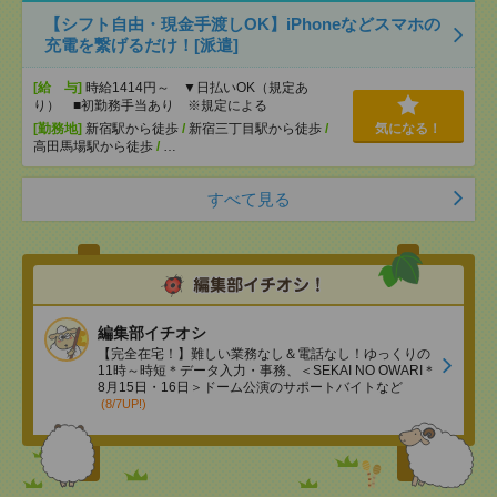
【シフト自由・現金手渡しOK】iPhoneなどスマホの
充電を繋げるだけ！[派遣]
[給 与]
時給1414円～ ▼日払いOK（規定あ
り） ■初勤務手当あり ※規定による
[勤務地]
新宿駅から徒歩
/
新宿三丁目駅から徒歩
/
気になる！
高田馬場駅から徒歩
/
…
すべて見る
編集部イチオシ
【完全在宅！】難しい業務なし＆電話なし！ゆっくりの
11時～時短＊データ入力・事務、＜SEKAI NO OWARI＊
8月15日・16日＞ドーム公演のサポートバイトなど
(8/7UP!)