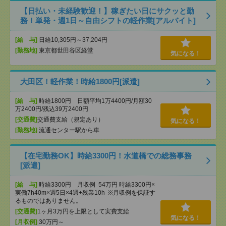
【日払い・未経験歓迎！】稼ぎたい日にサクッと勤
務！単発・週1日～自由シフトの軽作業[アルバイト]
[給 与]
日給10,305円～37,204円
[勤務地]
東京都世田谷区経堂
気になる！
大田区！軽作業！時給1800円[派遣]
[給 与]
時給1800円 日額平均1万4400円/月額30
万2400円/残込39万2400円
[交通費]
交通費支給（規定あり）
気になる！
[勤務地]
流通センター駅から車
【在宅勤務OK】時給3300円！水道橋での総務事務
[派遣]
[給 与]
時給3300円 月収例 54万円 時給3300円×
実働7h40m×週5日×4週+残業10h ※月収例を保証す
るものではありません。
[交通費]
1ヶ月3万円を上限として実費支給
気になる！
[月収例]
30万円～