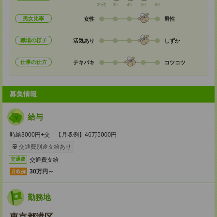
20代
30
40
50
60
男女比率
女性
男性
職場の様子
活気あり
しずか
仕事の仕方
テキパキ
コツコツ
募集情報
給与
時給3000円+交 【月収例】46万5000円
交通費別途支給あり
交通費支給
交通費
30万円～
月収例
勤務地