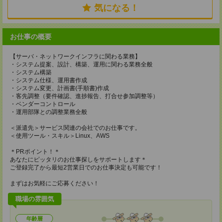
気になる！
お仕事の概要
【サーバ・ネットワークインフラに関わる業務】
・システム提案、設計、構築、運用に関わる業務全般
・システム構築
・システム仕様、運用書作成
・システム変更、計画書(手順書)作成
・客先調整（要件確認、進捗報告、打合せ参加調整等）
・ベンダーコントロール
・運用部隊との調整業務全般
＜派遣先＞サービス関連の会社でのお仕事です。
＜使用ツール・スキル＞Linux、AWS
＊PRポイント！＊
あなたにピッタリのお仕事探しをサポートします＊
ご登録完了から最短2営業日でのお仕事決定も可能です！
まずはお気軽にご応募ください！
職場の雰囲気
年齢層