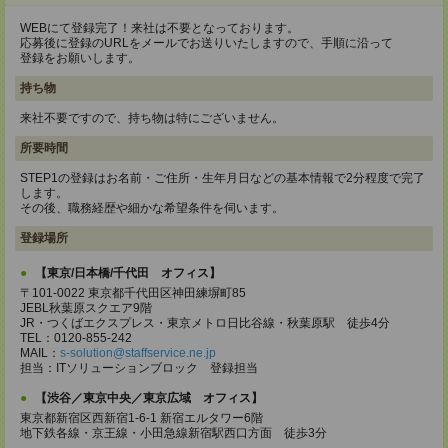
WEBにて登録完了！来社は不要となっております。
応募後に登録のURLをメールでお送りいたしますので、手順に沿って
登録をお願いします。
持ち物
来社不要ですので、持ち物は特にございません。
所要時間
STEP1の登録はお名前・ご住所・生年月日などの基本情報で2分程度で完了
します。
その後、職務経歴や細かな希望条件を伺います。
登録場所
【東京/日本橋/千代田 オフィス】
〒101-0022 東京都千代田区神田練塀町85
JEBL秋葉原スクエア9階
JR・つくばエクスプレス・東京メトロ日比谷線・秋葉原駅 徒歩4分
TEL：0120-855-242
MAIL：
s-solution@staffservice.ne.jp
担当：ITソリューションブロック 登録担当
【渋谷／東京中央／東京広域 オフィス】
東京都新宿区西新宿1-6-1 新宿エルタワー6階
地下鉄各線・京王線・小田急線新宿駅西口方面 徒歩3分