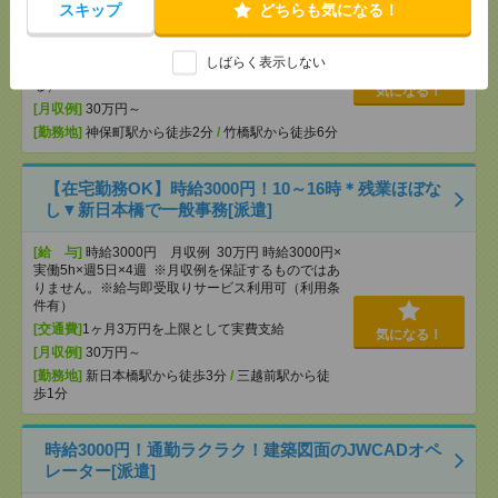
スキップ
どちらも気になる！
[給 与]
時給2,550円【月収例】約460,000円（時
給2,550円×実働8.00h×21日+残業10h）+交通費
しばらく表示しない
[交通費]
○通勤交通費の支給あり（当社規定によ
る）
気になる！
[月収例]
30万円～
[勤務地]
神保町駅から徒歩2分
/
竹橋駅から徒歩6分
【在宅勤務OK】時給3000円！10～16時＊残業ほぼな
し▼新日本橋で一般事務[派遣]
[給 与]
時給3000円 月収例 30万円 時給3000円×
実働5h×週5日×4週 ※月収例を保証するものではあ
りません。※給与即受取りサービス利用可（利用条
件有）
[交通費]
1ヶ月3万円を上限として実費支給
気になる！
[月収例]
30万円～
[勤務地]
新日本橋駅から徒歩3分
/
三越前駅から徒
歩1分
時給3000円！通勤ラクラク！建築図面のJWCADオペ
レーター[派遣]