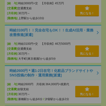
[給 与]
時給3000円+交 【月収例】45万円
[交通費]
交通費支給
[月収例]
30万円～
気になる！
[勤務地]
上野駅から徒歩10分
時給3100円！！完全在宅もOK！！生成AI活用・業務
改善推進[派遣]
[給 与]
時給3100円+交 【月収例】46万5000円
[交通費]
交通費支給
[月収例]
30万円～
気になる！
[勤務地]
大手町(東京都)駅から徒歩5分
時給2600円＊週1-2日在宅！化粧品ブランドサイトや
SNS投稿の制作・運用業務[派遣]
[給 与]
時給2600円 月収例 364,000円+残業代
[交通費]
全額支給
[月収例]
30万円～
気になる！
[勤務地]
新橋駅から徒歩6分
/
汐留駅から徒歩2分