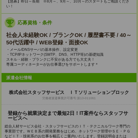
【急募】即日～長期 ※8月～、9月～、10月～のスタートもご相談くださ
い！
応募資格・条件
社会人未経験OK / ブランクOK / 履歴書不要 / 40～
50代活躍中 / WEB登録・面接OK
・メール/DNSサーバの基本操作、設定変更
・TCP/IPネットワーク(SMTP、DNS、HTTP等)の基礎知識
スキル・経験・ブランクに不安がある方でも大丈夫！
専属コーディネーターがお仕事選びをサポートします＊
派遣会社情報
株式会社スタッフサービス ＩＴソリューションブロック
労働者派遣事業許可番号:派13-011061
登録から就業決定まで最短2日！IT案件ならスタッフサ
ービスへ
総合人材サービス会社・スタッフサービスのＩＴ・テクニカルワーク専門の
事業部です。ＷＥＢ系の開発業務をはじめ、ネットワーク管理やＳＥ・ＰＧ
などＩＴ・技術系のお仕事を幅広くご案内いたします。登録説明会または