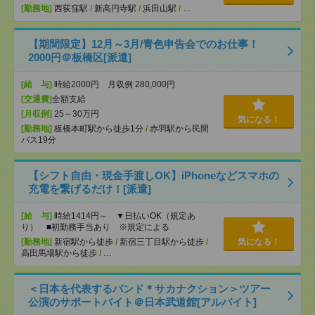
[勤務地]
西荻窪駅
/
新高円寺駅
/
浜田山駅
/
…
【期間限定】12月～3月/青色申告会でのお仕事！
2000円＠板橋区[派遣]
[給 与]
時給2000円 月収例 280,000円
[交通費]
全額支給
[月収例]
25～30万円
気になる！
[勤務地]
板橋本町駅から徒歩1分
/
赤羽駅から民間
バス19分
【シフト自由・現金手渡しOK】iPhoneなどスマホの
充電を繋げるだけ！[派遣]
[給 与]
時給1414円～ ▼日払いOK（規定あ
り） ■初勤務手当あり ※規定による
[勤務地]
新宿駅から徒歩
/
新宿三丁目駅から徒歩
/
気になる！
高田馬場駅から徒歩
/
…
＜日本を代表するバンド＊サカナクション＞ツアー
公演のサポートバイト＠日本武道館[アルバイト]