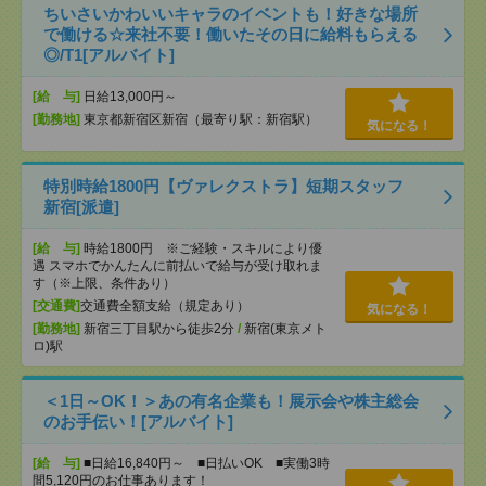
ちいさいかわいいキャラのイベントも！好きな場所
で働ける☆来社不要！働いたその日に給料もらえる
◎/T1[アルバイト]
[給 与]
日給13,000円～
[勤務地]
東京都新宿区新宿（最寄り駅：新宿駅）
気になる！
特別時給1800円【ヴァレクストラ】短期スタッフ
新宿[派遣]
[給 与]
時給1800円 ※ご経験・スキルにより優
遇 スマホでかんたんに前払いで給与が受け取れま
す（※上限、条件あり）
[交通費]
交通費全額支給（規定あり）
気になる！
[勤務地]
新宿三丁目駅から徒歩2分
/
新宿(東京メト
ロ)駅
＜1日～OK！＞あの有名企業も！展示会や株主総会
のお手伝い！[アルバイト]
[給 与]
■日給16,840円～ ■日払いOK ■実働3時
間5,120円のお仕事あります！