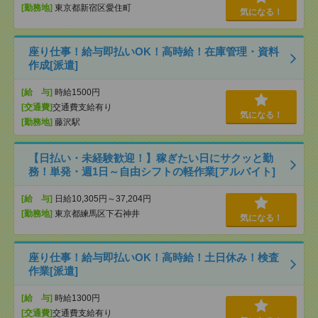
[勤務地]
東京都新宿区愛住町
気になる！
座り仕事！給与即払いOK！高時給！在庫管理・資料
作成[派遣]
[給 与]
時給1500円
[交通費]
交通費支給有り
気になる！
[勤務地]
藤沢駅
【日払い・未経験歓迎！】稼ぎたい日にサクッと勤
務！単発・週1日～自由シフトの軽作業[アルバイト]
[給 与]
日給10,305円～37,204円
[勤務地]
東京都練馬区下石神井
気になる！
座り仕事！給与即払いOK！高時給！土日休み！検査
作業[派遣]
[給 与]
時給1300円
[交通費]
交通費支給有り