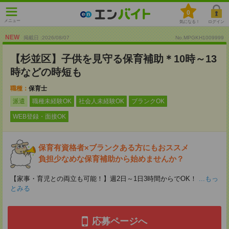
0
メニュー
気になる！
ログイン
NEW
掲載日 :2026
/
08
/
07
No.MPGKH1009999
【杉並区】子供を見守る保育補助＊10時～13
時などの時短も
職種：
保育士
派遣
職種未経験OK
社会人未経験OK
ブランクOK
WEB登録・面接OK
保育有資格者×ブランクある方にもおススメ
負担少なめな保育補助から始めませんか？
【家事・育児との両立も可能！】週2日～1日3時間からでOK！
...もっ
とみる
応募ページへ