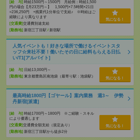
[給 与]
時給1500円～1500円 月給例：時給1,500
円の場合【月23万円～】 1,500円×7.5時間×21日
=236,250円 +残業代1分単位で支給♪ ※時給はご
経験により異なります
気になる！
[交通費]
交通費別途支給
[勤務地]
新宿三丁目駅
/
新宿駅
人気イベントも！好きな場所で働けるイベントスタ
ッフ☆来社不要！働いたその日に給料もらえる日払
い/T1[アルバイト]
[給 与]
日給13,000円～
[勤務地]
東京都豊島区南池袋（最寄り駅：池袋駅）
気になる！
最高時給1800円【ゴヤール】案内業務 週3～ 伊勢
丹新宿[派遣]
[給 与]
時給1700円～1800円 ※ご経験・スキル
により優遇します
[交通費]
交通費全額支給（規定あり）
気になる！
[勤務地]
新宿三丁目駅から徒歩2分