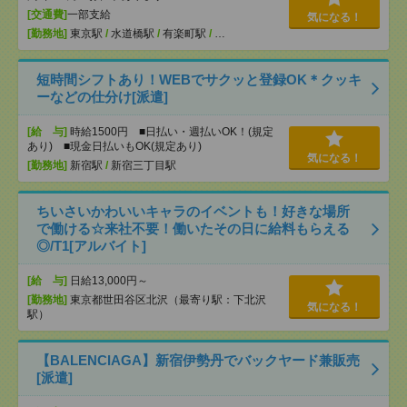
[交通費]
一部支給
気になる！
[勤務地]
東京駅
/
水道橋駅
/
有楽町駅
/
…
短時間シフトあり！WEBでサクッと登録OK＊クッキ
ーなどの仕分け[派遣]
[給 与]
時給1500円 ■日払い・週払いOK！(規定
あり) ■現金日払いもOK(規定あり)
気になる！
[勤務地]
新宿駅
/
新宿三丁目駅
ちいさいかわいいキャラのイベントも！好きな場所
で働ける☆来社不要！働いたその日に給料もらえる
◎/T1[アルバイト]
[給 与]
日給13,000円～
[勤務地]
東京都世田谷区北沢（最寄り駅：下北沢
気になる！
駅）
【BALENCIAGA】新宿伊勢丹でバックヤード兼販売
[派遣]