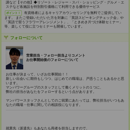
講など【その他】◆リゾート・レジャー・スパ・ショッピング・グルメ・エ
ステなど各施設を特別割引価格にて利用できる優待サービス
有資格者によるキャリアカウンセリングを無料でご提供してい
ポイント！
ます。 またご登録いただいた方を対象に「英語スピーキングチェック会」や
「英語で習うフラワーアレンジメント」、「ときめき片づけ体験セミナー」
等、楽しくて役に立つセミナーも開催しています。
フォローについて
営業担当・フォロー担当よりコメント
お仕事開始後のフォローについて
お仕事が決まって、いざお仕事開始！！
新しい出会いに期待もしつつ、はじめての職場は、戸惑うこともあるかと思
います。
マンパワーグループのスタッフとして働くメリットの１つに、
弊社の担当があなたをフォローするという点があります。
マンパワースタッフさんとしてのご就業にあたっては、弊社担当がいつもあ
なたの職場・仕事に関しての相談役になります。
就業先（派遣先）もあなたも両者を担当しますので、