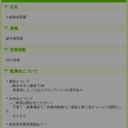
社名
小規模保育園
業種
認可保育園
従業員数
10人程度
配属先について
＊服装について
→動きやすい服装でOK
派遣先によってはエプロンTシャツの貸与あり
＊お休みについて
→ご希望お聞かせください！
子育て・家事優先で／扶養内勤務で／感覚を取り戻すリハビリ期間とし
て
などなど
＊産休育休取得実績あり！