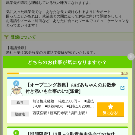
就業先の環境も理解している強い味方になれますよ。
気に入った就業先では、あなたは長く続けられるようにサポート
困ったことがあれば、就業先との間に立って解決に向けて調整をしたり
お電話やメール・対面など あなたに合ったツールでコミュニケーションを
とってまいります！
登録について
【電話登録】
来社不要！30分程度のお電話で登録が完了いたします。
×
★登録に際しての予約・来社は不要です★
どちらのお仕事が気になりますか？
(1)WEB応募の場合
1
/10
こちらからご連絡いたしますのでお待ちください。
ご応募頂いた後、案内メールをお送りしますので
内容をご確認ください。
【オープニング募集】おばあちゃんのお散歩
付き添いも仕事の1つ[派遣]
(2)電話応募の場合
お時間のあるときにお電話にてご応募いただければ
無資格未経験：時給1500円～ ■週払
その場で登録も可能です。
給与
いOK ■扶養内OK ■日収1万2000円
持ち物
以上
西荻窪駅 / 新高円寺駅 / 浜田山駅 / …
気になる!
勤務地
【電話登録】
弊社HPよりマイページ作成をお願いします
電話での登録の際に、マイページ作成をいただいた旨をお伝えください。
【期間限定】12月～3月/青色申告会でのお仕