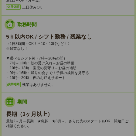
週2日～OK（月～金）
土日休みOK
休日休暇
勤務時間
5ｈ以内OK / シフト勤務 / 残業なし
〈1日3時間～OK！＊10～13時など！〉
※残業なし！
▼選べるシフト例（7時～20時の間）
・7時～12時：朝の受け入れ～お昼の準備
・10時～13時：園児の見守り～お昼の補助
・9時～16時：帰りの会まで！子供の成長を見守る
・15時～20時：夜のお迎えサポート
残業はありません。
残業時間
期間
長期（3ヶ月以上）
最短2ヶ月～長期 ★急募 ★8月～、さらに先のスタートもOK！開始日ご
相談ください。