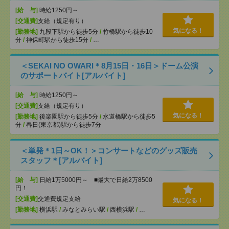
[給 与]
時給1250円～
[交通費]
支給（規定有り）
気になる！
[勤務地]
九段下駅から徒歩5分
/
竹橋駅から徒歩10
分
/
神保町駅から徒歩15分
/
…
＜SEKAI NO OWARI＊8月15日・16日＞ドーム公演
のサポートバイト[アルバイト]
[給 与]
時給1250円～
[交通費]
支給（規定有り）
気になる！
[勤務地]
後楽園駅から徒歩5分
/
水道橋駅から徒歩5
分
/
春日(東京都)駅から徒歩7分
＜単発＊1日～OK！＞コンサートなどのグッズ販売
スタッフ＊[アルバイト]
[給 与]
日給1万5000円～ ■最大で日給2万8500
円！
[交通費]
交通費規定支給
気になる！
[勤務地]
横浜駅
/
みなとみらい駅
/
西横浜駅
/
…