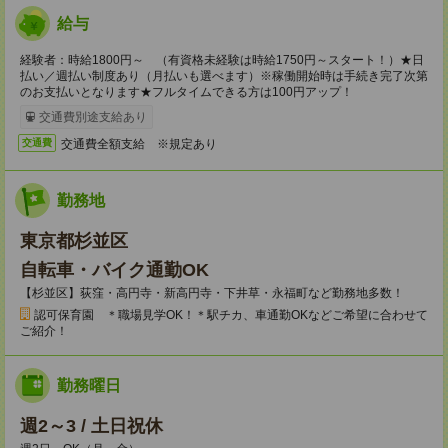
給与
経験者：時給1800円～ （有資格未経験は時給1750円～スタート！）★日
払い／週払い制度あり（月払いも選べます）※稼働開始時は手続き完了次第
のお支払いとなります★フルタイムできる方は100円アップ！
交通費別途支給あり
交通費全額支給 ※規定あり
交通費
勤務地
東京都杉並区
自転車・バイク通勤OK
【杉並区】荻窪・高円寺・新高円寺・下井草・永福町など勤務地多数！
認可保育園 ＊職場見学OK！＊駅チカ、車通勤OKなどご希望に合わせて
ご紹介！
勤務曜日
週2～3 / 土日祝休