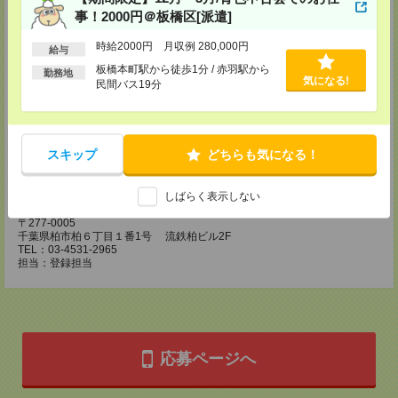
所要時間
事！2000円＠板橋区[派遣]
【電話登録】30分程度
時給2000円 月収例 280,000円
・経験やご希望などをインタビュー
給与
・お仕事のご紹介など
板橋本町駅から徒歩1分 / 赤羽駅から
勤務地
気になる!
民間バス19分
登録場所
ケアサービス事業部 保育部門
108-0023 東京都港区芝浦 3-1-1 田町ステーションタワーN 30F
TEL：03-4531-2965
スキップ
どちらも気になる！
担当：登録担当
受付可能日時：平日9時～19時
しばらく表示しない
首都圏第二支店
〒277-0005
千葉県柏市柏６丁目１番1号 流鉄柏ビル2F
TEL：03-4531-2965
担当：登録担当
応募ページへ