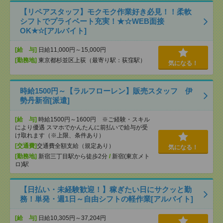
【リペアスタッフ】モクモク作業好き必見！！柔軟
シフトでプライベート充実！★☆WEB面接
OK★☆[アルバイト]
[給 与]
日給11,000円～15,000円
[勤務地]
東京都杉並区上荻（最寄り駅：荻窪駅）
気になる！
時給1500円～【ラルフローレン】販売スタッフ 伊
勢丹新宿[派遣]
[給 与]
時給1500円～1600円 ※ご経験・スキル
により優遇 スマホでかんたんに前払いで給与が受
け取れます（※上限、条件あり）
[交通費]
交通費全額支給（規定あり）
気になる！
[勤務地]
新宿三丁目駅から徒歩2分
/
新宿(東京メト
ロ)駅
【日払い・未経験歓迎！】稼ぎたい日にサクッと勤
務！単発・週1日～自由シフトの軽作業[アルバイト]
[給 与]
日給10,305円～37,204円