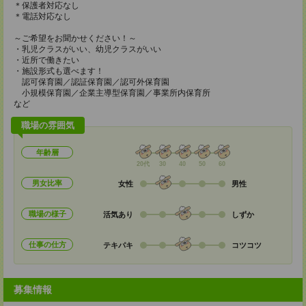
＊保護者対応なし
＊電話対応なし
～ご希望をお聞かせください！～
・乳児クラスがいい、幼児クラスがいい
・近所で働きたい
・施設形式も選べます！
認可保育園／認証保育園／認可外保育園
小規模保育園／企業主導型保育園／事業所内保育所
など
職場の雰囲気
年齢層
20代
30
40
50
60
男女比率
女性
男性
職場の様子
活気あり
しずか
仕事の仕方
テキパキ
コツコツ
募集情報