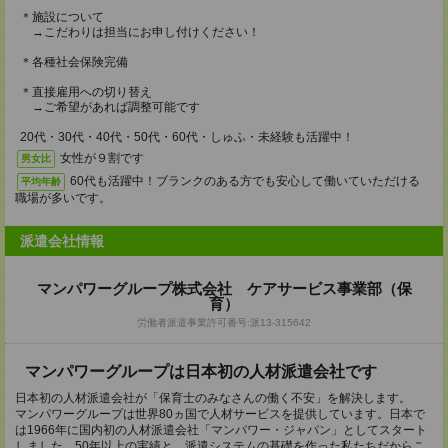
＊施設について
→こだわりは担当にお申し付けください！
＊各種社会保険完備
＊直接雇用への切り替え
→ご希望があれば調整可能です
20代・30代・40代・50代・60代・しゅふ・未経験も活躍中！
女性が９割です
男女比
60代も活躍中！ブランクのある方でも安心して働いていただける
平均年齢
職場が多いです。
派遣会社情報
マンパワーグループ株式会社 ケアサービス事業部（保
育）
労働者派遣事業許可番号:派13-315642
マンパワーグループは日本初の人材派遣会社です
日本初の人材派遣会社が「保育士のみなさんの働く不安」を解決します。
マンパワーグループは世界80ヵ国で人材サービスを提供しています。日本で
は1966年に国内初の人材派遣会社「マンパワー・ジャパン」としてスタート
しました。50年以上の実績と、派遣システムの基礎を作った私たちだからこ