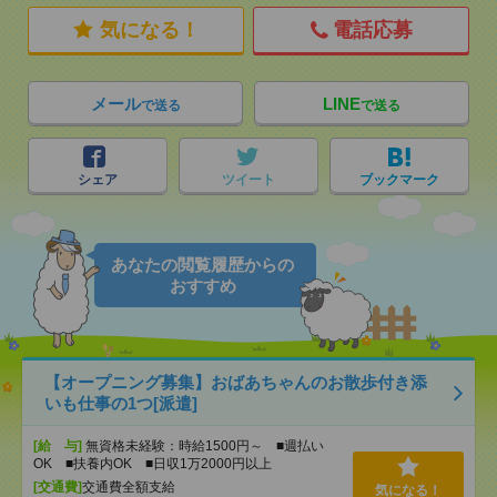
気になる！
電話応募
メール
LINE
で送る
で送る
シェア
ツイート
ブックマーク
あなたの閲覧履歴からの
おすすめ
【オープニング募集】おばあちゃんのお散歩付き添
いも仕事の1つ[派遣]
[給 与]
無資格未経験：時給1500円～ ■週払い
OK ■扶養内OK ■日収1万2000円以上
[交通費]
交通費全額支給
気になる！