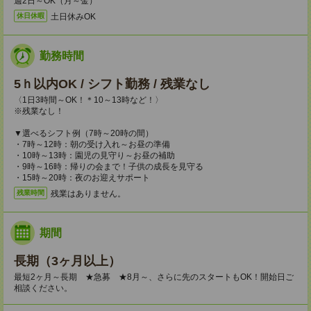
週2日～OK（月～金）
土日休みOK
休日休暇
勤務時間
5ｈ以内OK / シフト勤務 / 残業なし
〈1日3時間～OK！＊10～13時など！〉
※残業なし！
▼選べるシフト例（7時～20時の間）
・7時～12時：朝の受け入れ～お昼の準備
・10時～13時：園児の見守り～お昼の補助
・9時～16時：帰りの会まで！子供の成長を見守る
・15時～20時：夜のお迎えサポート
残業はありません。
残業時間
期間
長期（3ヶ月以上）
最短2ヶ月～長期 ★急募 ★8月～、さらに先のスタートもOK！開始日ご
相談ください。