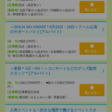
[交通費]
支給（規定有り）
気になる！
[勤務地]
九段下駅から徒歩5分
/
竹橋駅から徒歩10
分
/
神保町駅から徒歩15分
/
…
＜SEKAI NO OWARI＊8月15日・16日＞ドーム公演
のサポートバイト[アルバイト]
[給 与]
時給1250円～
[交通費]
支給（規定有り）
気になる！
[勤務地]
後楽園駅から徒歩5分
/
水道橋駅から徒歩5
分
/
春日(東京都)駅から徒歩7分
＜単発＊1日～OK！＞コンサートなどのグッズ販売
スタッフ＊[アルバイト]
[給 与]
日給1万5000円～ ■最大で日給2万8500
円！
[交通費]
交通費規定支給
気になる！
[勤務地]
横浜駅
/
みなとみらい駅
/
西横浜駅
/
…
人気イベントも！好きな場所で働けるイベントスタ