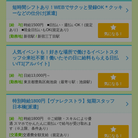
短時間シフトあり！WEBでサクッと登録OK＊クッキ
ーなどの仕分け[派遣]
[給 与]
時給1500円 ■日払い・週払いOK！(規定
あり) ■現金日払いもOK(規定あり)
気になる！
[勤務地]
新宿駅
/
新宿三丁目駅
人気イベントも！好きな場所で働けるイベントスタ
ッフ☆来社不要！働いたその日に給料もらえる日払
い/T1[アルバイト]
[給 与]
日給13,000円～
[勤務地]
東京都豊島区南池袋（最寄り駅：池袋駅）
気になる！
特別時給1800円【ヴァレクストラ】短期スタッフ
日本橋[派遣]
[給 与]
時給1800円 ※ご経験・スキルにより優
遇 スマホでかんたんに前払いで給与が受け取れま
す（※上限、条件あり）
[交通費]
交通費全額支給（規定あり）
気になる！