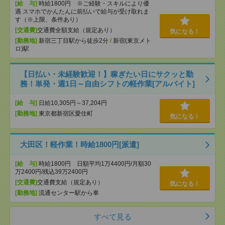
[給 与]
時給1800円 ※ご経験・スキルにより優
遇 スマホでかんたんに前払いで給与が受け取れま
す（※上限、条件あり）
[交通費]
交通費全額支給（規定あり）
気になる！
[勤務地]
新宿三丁目駅から徒歩2分
/
新宿(東京メト
ロ)駅
【日払い・未経験歓迎！】稼ぎたい日にサクッと勤
務！単発・週1日～自由シフトの軽作業[アルバイト]
[給 与]
日給10,305円～37,204円
[勤務地]
東京都新宿区愛住町
気になる！
大田区！軽作業！時給1800円[派遣]
[給 与]
時給1800円 日額平均1万4400円/月額30
万2400円/残込39万2400円
[交通費]
交通費支給（規定あり）
気になる！
[勤務地]
流通センター駅から車
すべて見る