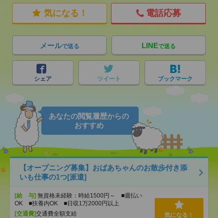
気になる！
電話応募
メール
LINE
で送る
で送る
シェア
ツイート
ブックマーク
あなたの閲覧履歴からの
おすすめ
【オープニング募集】おばあちゃんのお散歩付き添
いも仕事の1つ[派遣]
[給 与]
無資格未経験：時給1500円～ ■週払い
OK ■扶養内OK ■日収1万2000円以上
[交通費]
交通費全額支給
気になる！