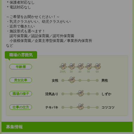
＊保護者対応なし
＊電話対応なし
～ご希望をお聞かせください！～
・乳児クラスがいい、幼児クラスがいい
・近所で働きたい
・施設形式も選べます！
認可保育園／認証保育園／認可外保育園
小規模保育園／企業主導型保育園／事業所内保育所
など
職場の雰囲気
年齢層
20代
30
40
50
60
男女比率
女性
男性
職場の様子
活気あり
しずか
仕事の仕方
テキパキ
コツコツ
募集情報