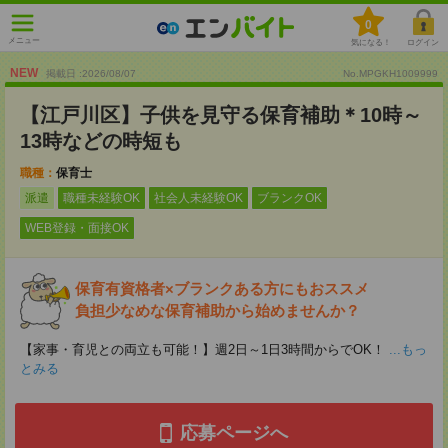
0
メニュー
気になる！
ログイン
NEW
掲載日 :2026
/
08
/
07
No.MPGKH1009999
【江戸川区】子供を見守る保育補助＊10時～
13時などの時短も
職種：
保育士
派遣
職種未経験OK
社会人未経験OK
ブランクOK
WEB登録・面接OK
保育有資格者×ブランクある方にもおススメ
負担少なめな保育補助から始めませんか？
【家事・育児との両立も可能！】週2日～1日3時間からでOK！
...もっ
とみる
応募ページへ