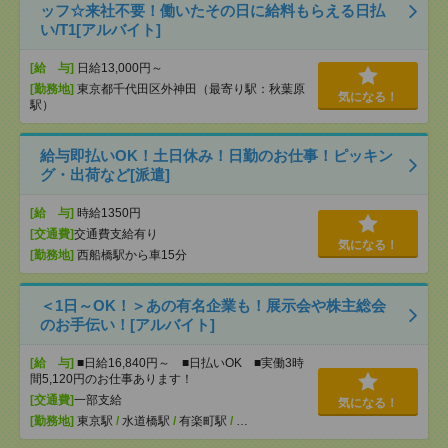
ッフ☆来社不要！働いたその日に給料もらえる日払
い/T1[アルバイト]
[給 与]
日給13,000円～
[勤務地]
東京都千代田区外神田（最寄り駅：秋葉原
気になる！
駅）
給与即払いOK！土日休み！日勤のお仕事！ピッキン
グ・出荷など[派遣]
[給 与]
時給1350円
[交通費]
交通費支給有り
気になる！
[勤務地]
西船橋駅から車15分
＜1日～OK！＞あの有名企業も！展示会や株主総会
のお手伝い！[アルバイト]
[給 与]
■日給16,840円～ ■日払いOK ■実働3時
間5,120円のお仕事あります！
[交通費]
一部支給
気になる！
[勤務地]
東京駅
/
水道橋駅
/
有楽町駅
/
…