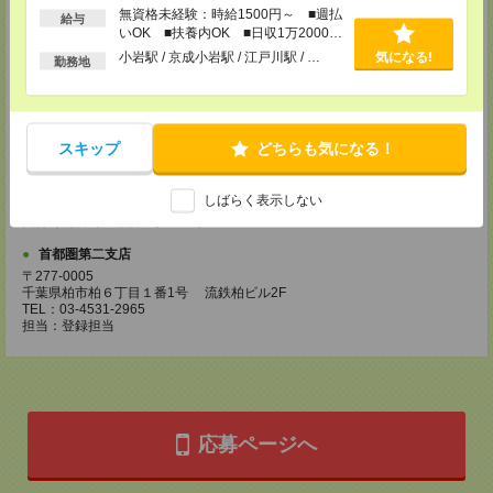
所要時間
無資格未経験：時給1500円～ ■週払
給与
いOK ■扶養内OK ■日収1万2000円
【電話登録】30分程度
以上
小岩駅 / 京成小岩駅 / 江戸川駅 / …
気になる!
・経験やご希望などをインタビュー
勤務地
・お仕事のご紹介など
登録場所
スキップ
どちらも気になる！
ケアサービス事業部 保育部門
108-0023 東京都港区芝浦 3-1-1 田町ステーションタワーN 30F
TEL：03-4531-2965
しばらく表示しない
担当：登録担当
受付可能日時：平日9時～19時
首都圏第二支店
〒277-0005
千葉県柏市柏６丁目１番1号 流鉄柏ビル2F
TEL：03-4531-2965
担当：登録担当
応募ページへ