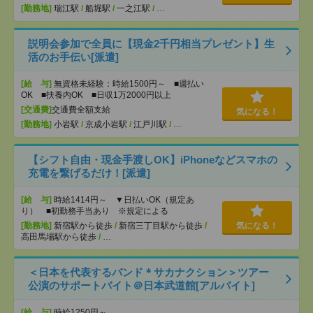
[勤務地]
瑞江駅
/
船堀駅
/
一之江駅
/
…
説明会参加で全員に【現金2千円相当プレゼント】生
活のお手伝い[派遣]
[給 与]
無資格未経験：時給1500円～ ■週払い
OK ■扶養内OK ■日収1万2000円以上
[交通費]
交通費全額支給
気になる！
[勤務地]
小岩駅
/
京成小岩駅
/
江戸川駅
/
…
【シフト自由・現金手渡しOK】iPhoneなどスマホの
充電を繋げるだけ！[派遣]
[給 与]
時給1414円～ ▼日払いOK（規定あ
り） ■初勤務手当あり ※規定による
[勤務地]
新宿駅から徒歩
/
新宿三丁目駅から徒歩
/
気になる！
高田馬場駅から徒歩
/
…
＜日本を代表するバンド＊サカナクション＞ツアー
公演のサポートバイト＠日本武道館[アルバイト]
[給 与]
時給1250円～