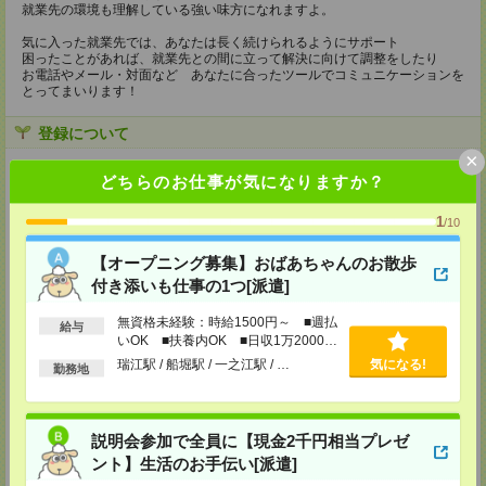
就業先の環境も理解している強い味方になれますよ。
気に入った就業先では、あなたは長く続けられるようにサポート
困ったことがあれば、就業先との間に立って解決に向けて調整をしたり
お電話やメール・対面など あなたに合ったツールでコミュニケーションを
とってまいります！
登録について
×
【電話登録】
どちらのお仕事が気になりますか？
来社不要！30分程度のお電話で登録が完了いたします。
1
★登録に際しての予約・来社は不要です★
/10
(1)WEB応募の場合
【オープニング募集】おばあちゃんのお散歩
こちらからご連絡いたしますのでお待ちください。
付き添いも仕事の1つ[派遣]
ご応募頂いた後、案内メールをお送りしますので
内容をご確認ください。
無資格未経験：時給1500円～ ■週払
給与
(2)電話応募の場合
いOK ■扶養内OK ■日収1万2000円
お時間のあるときにお電話にてご応募いただければ
以上
瑞江駅 / 船堀駅 / 一之江駅 / …
気になる!
その場で登録も可能です。
勤務地
持ち物
【電話登録】
説明会参加で全員に【現金2千円相当プレゼ
弊社HPよりマイページ作成をお願いします
ント】生活のお手伝い[派遣]
電話での登録の際に、マイページ作成をいただいた旨をお伝えください。