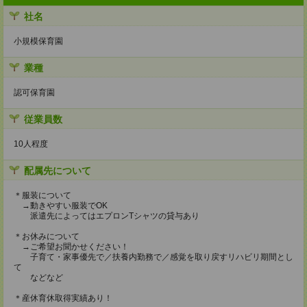
社名
小規模保育園
業種
認可保育園
従業員数
10人程度
配属先について
＊服装について
→動きやすい服装でOK
派遣先によってはエプロンTシャツの貸与あり
＊お休みについて
→ご希望お聞かせください！
子育て・家事優先で／扶養内勤務で／感覚を取り戻すリハビリ期間とし
て
などなど
＊産休育休取得実績あり！