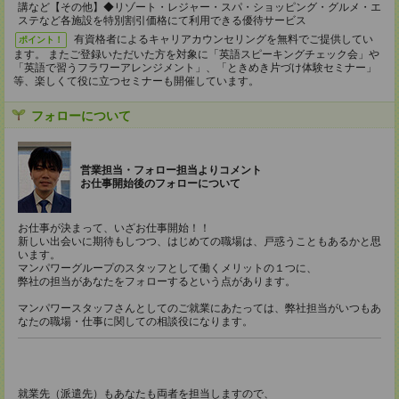
講など【その他】◆リゾート・レジャー・スパ・ショッピング・グルメ・エ
ステなど各施設を特別割引価格にて利用できる優待サービス
有資格者によるキャリアカウンセリングを無料でご提供してい
ポイント！
ます。 またご登録いただいた方を対象に「英語スピーキングチェック会」や
「英語で習うフラワーアレンジメント」、「ときめき片づけ体験セミナー」
等、楽しくて役に立つセミナーも開催しています。
フォローについて
営業担当・フォロー担当よりコメント
お仕事開始後のフォローについて
お仕事が決まって、いざお仕事開始！！
新しい出会いに期待もしつつ、はじめての職場は、戸惑うこともあるかと思
います。
マンパワーグループのスタッフとして働くメリットの１つに、
弊社の担当があなたをフォローするという点があります。
マンパワースタッフさんとしてのご就業にあたっては、弊社担当がいつもあ
なたの職場・仕事に関しての相談役になります。
就業先（派遣先）もあなたも両者を担当しますので、