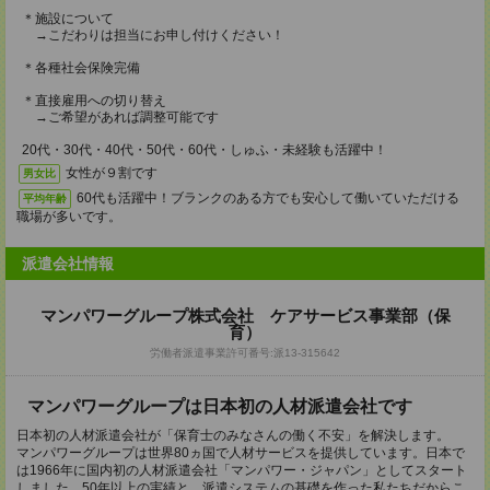
＊施設について
→こだわりは担当にお申し付けください！
＊各種社会保険完備
＊直接雇用への切り替え
→ご希望があれば調整可能です
20代・30代・40代・50代・60代・しゅふ・未経験も活躍中！
女性が９割です
男女比
60代も活躍中！ブランクのある方でも安心して働いていただける
平均年齢
職場が多いです。
派遣会社情報
マンパワーグループ株式会社 ケアサービス事業部（保
育）
労働者派遣事業許可番号:派13-315642
マンパワーグループは日本初の人材派遣会社です
日本初の人材派遣会社が「保育士のみなさんの働く不安」を解決します。
マンパワーグループは世界80ヵ国で人材サービスを提供しています。日本で
は1966年に国内初の人材派遣会社「マンパワー・ジャパン」としてスタート
しました。50年以上の実績と、派遣システムの基礎を作った私たちだからこ