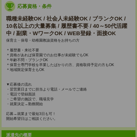
応募資格・条件
職種未経験OK / 社会人未経験OK / ブランクOK /
10名以上の大量募集 / 履歴書不要 / 40～50代活躍
中 / 副業・WワークOK / WEB登録・面接OK
保育士・保母・幼稚園教諭資格をお持ちの方
＊履歴書・来社不要
＊資格があれば保育園でのお仕事が未経験でもOK
＊年齢不問・ブランクOK
＊保育士専門学校を卒業したばかりの方、資格取得予定の方もOK
＊地域限定保育士もOK
▼応募後の流れ
・翌営業日までに担当より電話・メールでご連絡
・電話で登録面談
・ご希望の施設で、職場見学
・就業決定→勤務開始
応募→就業まで最短3日も可！
開始希望日はご相談ください。
派遣先の概要