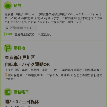
給与
経験者：時給1800円～ （有資格未経験は時給1750円～スタート！）★日
払い／週払い制度あり（月払いも選べます）※稼働開始時は手続き完了次第
のお支払いとなります★フルタイムできる方は100円アップ！
交通費別途支給あり
交通費全額支給 ※規定あり
交通費
勤務地
東京都江戸川区
自転車・バイク通勤OK
【江戸川区】葛西・西葛西・小岩・一之江・葛西臨海公園など勤務地多数！
認可保育園 ＊職場見学OK！＊駅チカ、車通勤OKなどご希望に合わせて
ご紹介！
勤務曜日
週2～3 / 土日祝休