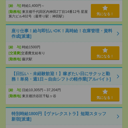
[給 与]
時給1,400円～
[勤務地]
東京都千代田区内神田2丁目14番12号 星屋
気になる！
第六ビル402号（最寄り駅：神田駅）
座り仕事！給与即払いOK！高時給！在庫管理・資料
作成[派遣]
[給 与]
時給1500円
[交通費]
交通費支給有り
気になる！
[勤務地]
藤沢駅
【日払い・未経験歓迎！】稼ぎたい日にサクッと勤
務！単発・週1日～自由シフトの軽作業[アルバイト]
[給 与]
日給10,305円～37,204円
[勤務地]
東京都渋谷区千駄ヶ谷
気になる！
特別時給1800円【ヴァレクストラ】短期スタッフ
新宿[派遣]