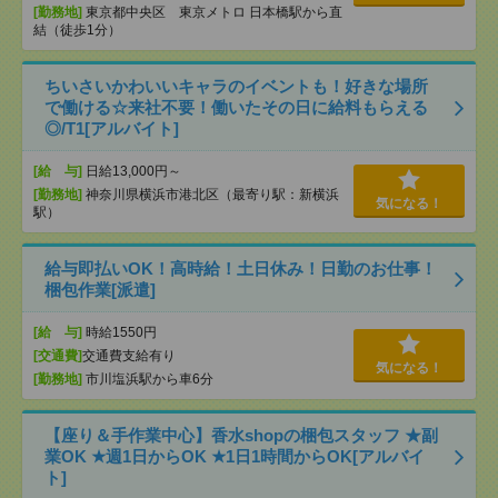
[勤務地]
東京都中央区 東京メトロ 日本橋駅から直
結（徒歩1分）
ちいさいかわいいキャラのイベントも！好きな場所
で働ける☆来社不要！働いたその日に給料もらえる
◎/T1[アルバイト]
[給 与]
日給13,000円～
[勤務地]
神奈川県横浜市港北区（最寄り駅：新横浜
気になる！
駅）
給与即払いOK！高時給！土日休み！日勤のお仕事！
梱包作業[派遣]
[給 与]
時給1550円
[交通費]
交通費支給有り
気になる！
[勤務地]
市川塩浜駅から車6分
【座り＆手作業中心】香水shopの梱包スタッフ ★副
業OK ★週1日からOK ★1日1時間からOK[アルバイ
ト]